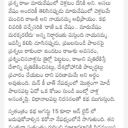
ప్రశ్న రాజు మారువేషంలో వెళ్లటం దేనికి అని. అసలు
వేషం అందరికీ తెలిసినప్పుడు మారువేషంలో వెళ్లటమే
మంచిది రాజుకి అని నాయనమ్మ అభిప్రాయం. కథ
చివరికి వచ్చేసరికి ‘రాజే ఒక వేషం.. మారువేషం
మరక్కరలేదు’ అన్న నిర్ధారణకు వస్తుంది నాయనమ్మ.
ఇవన్నీ కలిపి చూసినప్పుడు, ప్రజలనుండి పాలనపై
ప్రశ్నలు రాకుండా ఉండటం రాజుకు అవసరం,
ప్రశ్నించినవాళ్లను జైల్లో పెట్టటం, రాజుని వ్యతిరేకిస్తే
దేశాన్ని వ్యతిరేకించినట్లు, దేశద్రోహానికి పాల్పడ్డట్లు
ప్రచారం చేయటం దాని పరిణామమే అని అర్థం
అవుతుంది. మన్ కీ బాత్ నేపథ్యంలో మొత్తంగా మోడీ
పాలనపట్ల ఏదో ఒక కోణం నుండి ఇంట్లో వాళ్ల
అసంతృప్తి. విధానాలపట్ల నిరసనలతో కథ ముగుస్తుంది.
స్వతంత్రం కథ ఆగస్టు 15 కూడా ఆన్ లైన్ లో
జరుపుకోవాల్సిన కరోనా నేపథ్యంలోనే సాగుతుంది. తన
వంతుగా స్వతంత్రం గురించి మాట్లాడటానికి సిద్ధమయిన