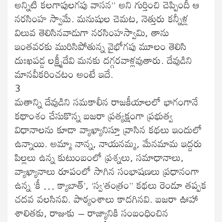
అన్నిటి కలగాపులగపు వాసన” అని గుర్తించి చెప్పిందీ ఆ
నరసింహ స్వామే. మనుషుల చెమట, నెత్తురు కన్నీళ్ల
విలువ తెలిసినవాడుగా నరసింహస్వామి, తాను
ఇంతవరకు మురిసిపోతున్న వైభోగపు మూలం తెలిసి
దుఃఖపడ్డ లక్ష్మీదేవి మనకు దగ్గరవాళ్లవుతారు. దేవుడిని
మానవీకరించటం అంటే ఇదే.
3
మతాన్ని దేవుడిని సమకాలీన రాజకీయాలలో భాగంగానే
కథాంశం చేసుకొన్న బజరా ప్రత్యక్షంగా ప్రభుత్వ
విధానాలను కూడా వ్యాఖ్యానిస్తూ వ్రాసిన కథలు ఇందులో
ఉన్నాయి. అమ్మా నాన్న, నాయనమ్మ, మేనమామ ఇద్దరు
పిల్లలు ఉన్న కుటుంబంలో ప్రశ్నలు, సమాధానాలు,
వ్యాఖ్యానాలు రూపంలో సాగిన సంభాషణలు ప్రధానంగా
ఉన్న ‘కీ … క్యాబాత్’, ‘స్వ’తంత్రం’’ కథలు రెండూ తప్పక
చదవ వలసినవి. పాఠ్యంశాలు కాదగినవి. బజరా ఊహా
శాలితకు, రాజుకు – రాజ్యానికి సంబంధించిన