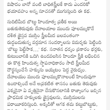
విషాదం బానో వంటి బాధితస్త్రీలకే కాదు ఎందరికో
భయావహం అన్న సూచనతో ముగుస్తుంది ఈ కథ.
నుదిటిమీద బొట్టు హిందూత్వ ప్రతీక అయి
బతుకుతెరువుకు దేవాలయాల ముందు పూలమ్ముకొనే
దళిత క్రైస్తవ ముస్లిం స్త్రీలమీద బలవంతంగా
రుద్దబడుతున్న వర్తమాన సందర్భాలను విమర్శకు పెట్టింది
‘బొట్టు పెట్టేసాక…’ కథ. సనాతన ధర్మం ప్రకారం భర్తకు,
కుటుంబానికి ఒదిగి ఉండవలసిన హిందూ స్త్రీకి లభించిన
ఈ కొత్త హిందుత్వ స్థాపనాధికారం సాటి స్త్రీలమీద
దౌర్జన్యంచేసే హక్కును ఇయ్యటం పెద్ద వైరుధ్యం.
దేవాలయం ముందు పూలమ్ముకొనాలంటే హిందువుగా
ఉండాల్సిందే అనే అప్రకటిత శాసనం బతుకు తెరువుకు
ఎక్కడైనా ఏ వృత్తినైనా చేసుకొనటానికి రాజ్యాంగం ఇచ్చిన
ప్రాధమిక హక్కులకు క్రైస్తవులను, ముస్లిములను
పరాయీకరిస్తుంది. అక్కడితో ఆగక తమ కట్టుబొట్టుకు,