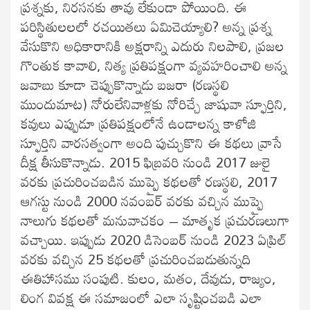
ప్రశ్నకు, నిరసనకు తావు లేకుండా పోయింది. ఈ
పరిస్థితులలలో రచయితలు ఏమిచెయ్యాలి? అన్న ప్రశ్న
వేసుకొని అధికారానికి అక్షరాన్ని ఎదురు నిలపాలి, ప్రజల
గొంతుక కావాలి, నిత్య ప్రతిపక్షంగా వ్యవహరించాలి అన్న
జవాబు కూడా చెప్పుకొన్నాడు బజరా (రణస్థలి
ముందుమాట) నోరులేనివాళ్లకు నోరిచ్చే జాషువా స్ఫూర్తిని,
కవులు ఎప్పుడూ ప్రతిపక్షంలోనే ఉండాలన్న కాళోజి
స్ఫూర్తిని వారసత్వంగా అంది పుచ్చుకొని ఈ కథలు వ్రాసే
దీక్ష తీసుకొన్నాడు. 2015 ఫిబ్రవరి నుండి 2017 జులై
వరకు ప్రచురించబడిన ముప్పై కథలతో రణస్థలి, 2017
ఆగస్టు నుండి 2000 నవంబర్ వరకు వచ్చిన ముప్పై
నాలుగు కథలతో మనువాచకం – మాతృక ప్రచురణలుగా
వచ్చాయి. ఇప్పుడు 2020 డిసెంబర్ నుండి 2023 ఏప్రిల్
వరకు వచ్చిన 25 కథలతో ప్రచురించబడుతున్నది
ఈతిహాసము సంపుటి. కులం, మతం, దేవుడు, రాజ్యం,
లింగ వివక్ష ఈ సమాజంలో ఎలా సృష్టించబడి ఎలా