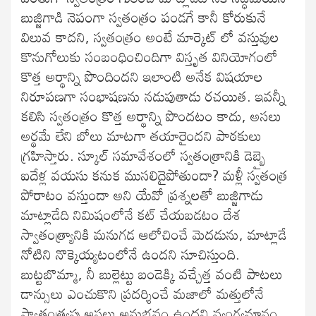
బుజ్జిగాడి నెపంగా స్వతంత్రం పండగే కానీ కోరుకునే
విలువ కాదని, స్వతంత్రం అంటే మార్కెట్ లో వస్తువుల
కొనుగోలుకు సంబంధించిందిగా విస్తృత వినియోగంలో
కొత్త అర్థాన్ని పొందిందని ఇలాంటి అనేక విషయాల
నిరూపణగా సంభాషణను నడుపుతాడు రచయిత. ఇవన్నీ
కలిసి స్వతంత్రం కొత్త అర్థాన్ని పొందటం కాదు, అసలు
అర్థమే లేని బోలు మాటగా తయారైందని పాఠకులు
గ్రహిస్తారు. స్కూల్ సమావేశంలో స్వతంత్రానికి డెబ్బై
ఐదేళ్ల వయసు కనుక ముసలిదైపోతుందా? మళ్లీ స్వతంత్ర
పోరాటం వస్తుందా అని యేవో ప్రశ్నలతో బుజ్జిగాడు
మాట్లాడేది నిమిషంలోనే కట్ చేయబడటం దేశ
స్వాతంత్ర్యానికి మనుగడ ఆలోచించే మెదడును, మాట్లాడే
నోటిని నొక్కెయ్యటంలోనే ఉందని సూచిస్తుంది.
బుట్టబొమ్మా, నీ బుల్లెట్టు బండెక్కి వచ్చేత్త వంటి పాటలు
డాన్సులు ఎంచుకొని ప్రదర్శించే మజాలో మత్తులోనే
స్వాతంత్య్రపు అసలు అనుభవం ఉందని వ్యంగ్యమానం