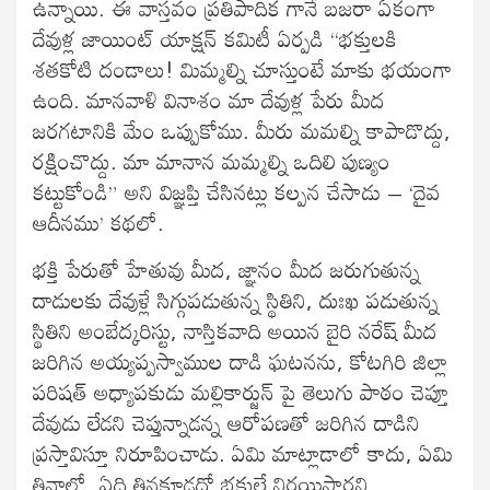
ఉన్నాయి. ఈ వాస్తవం ప్రతిపాదిక గానే బజరా ఏకంగా
దేవుళ్ల జాయింట్ యాక్షన్ కమిటీ ఏర్పడి “భక్తులకి
శతకోటి దండాలు! మిమ్మల్ని చూస్తుంటే మాకు భయంగా
ఉంది. మానవాళి వినాశం మా దేవుళ్ల పేరు మీద
జరగటానికి మేం ఒప్పుకోము. మీరు మమల్ని కాపాడొద్దు,
రక్షించొద్దు. మా మానాన మమ్మల్ని ఒదిలి పుణ్యం
కట్టుకోండి” అని విజ్ఞప్తి చేసినట్లు కల్పన చేసాడు – ‘దైవ
ఆదీనము’ కథలో.
భక్తి పేరుతో హేతువు మీద, జ్ఞానం మీద జరుగుతున్న
దాడులకు దేవుళ్లే సిగ్గుపడుతున్న స్థితిని, దుఃఖ పడుతున్న
స్థితిని అంబేద్కరిస్టు, నాస్తికవాది అయిన బైరి నరేష్ మీద
జరిగిన అయ్యప్పస్వాముల దాడి ఘటనను, కోటగిరి జిల్లా
పరిషత్ అధ్యాపకుడు మల్లికార్జున్ పై తెలుగు పాఠం చెప్తూ
దేవుడు లేడని చెప్తున్నాడన్న ఆరోపణతో జరిగిన దాడిని
ప్రస్తావిస్తూ నిరూపించాడు. ఏమి మాట్లాడాలో కాదు, ఏమి
తినాలో, ఏది తినకూడదో భక్తులే నిర్ణయిస్తారని