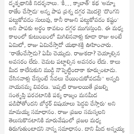
దృక్పథానికి నిదర్శనాలు. ‘కీ… క్యాబాత్’ కథ ‘అమ్మా
రాజేం చేస్తాడు’ అన్న పాప ప్రశ్న దగ్గర మొదలై ‘దొంగని
పట్టుకోవడం సులువు, కానీ రాజుని పట్టుకోవడం కష్టం’
అని పాపకు అర్థం కావటం దగ్గర ముగుస్తుంది. ఈ మధ్య
కాలంలో కుటుంబంలో మిగిలినవాళ్లు కూడా రాజు అంటే
ఏమిటో, రాజు ఏమిచేస్తాడో యథాశక్తి ఊహించారు.
“రాజేంచేస్తాడు? ఏమీ చెయ్యడు. రాజుకదా? చెయ్యాల్సిన
అవసరం లేదు. చెమట పట్టాల్సిన అవసరం లేదు. కాలు
మీద కాలేసుకుని ముడ్డి నొప్పెట్టిందాకా కూర్చుంటాడు.
చేసినవాళ్లు చేస్తుంటే సేవలు చేయించుకోవడమే” అన్నది
నాయనమ్మ వివరణ. ‘ఇప్పటి రాజులయితే ప్రజల్ని
సంతృప్తి పరచటానికి పక్క రాజ్యం మనమీద
పడిపోతోందని బోర్డర్ విషయాలు పెద్దవి చేస్తారు’ అని
మామయ్య సమాధానం. రాజు ప్రజల సమస్యలని
తెలుసుకొనటానికి మారువేషంలో ప్రజల మధ్య
తిరుగుతుంటాడని నాన్న సమాధానం. దాని మీద అన్నయ్య