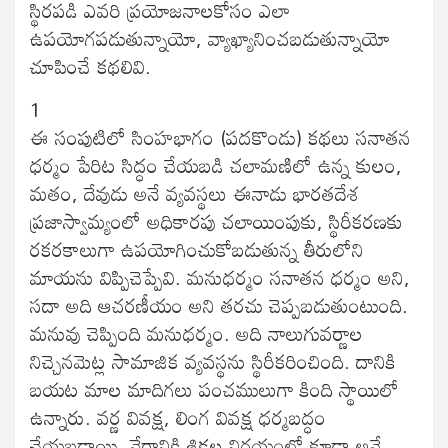
స్థిరపడి ఎవరి ప్రయోజనాలకోసం ఎలా
ఉపయోగపడుతున్నాయో, వ్యాఖ్యానించబడుతున్నాయో
చూపించే కథలివి.
1
ఈ సంపుటిలో సింహభాగం (పదకొండు) కథలు సనాతన
ధర్మం పేరిట సిద్ధం చేయబడి చలామణిలో ఉన్న కులం,
మతం, దేవుడు అనే వ్యవస్థలు ఈనాడు భారతదేశ
ప్రజాస్వామ్యంలో అధికారపు చలాయింపుకు, స్థిరీకరణకు
రకరకాలుగా ఉపయోగించుకోబడుతున్న తీరులోని
మాయను విప్పిచెప్పేవి. మనుధర్మం సనాతన ధర్మం అని,
సదా అది ఆచరణీయం అని తరచు చెప్పబడుతుంటుంది.
మనువు చెప్పింది మనుధర్మం. అది నాలుగువర్ణాల
నిచ్చెనమెట్ల సామాజిక వ్యవస్థను స్థిరీకరించింది. దానికి
బయట మాల మాదిగలు పంచములుగా కింది స్థాయిలో
ఉన్నారు. వర్ణ వివక్ష, లింగ వివక్ష ధర్మబద్ధం
చేయబడ్డాయి. నేరానికి శిక్షల నిర్ణయంలో కూడా అవే