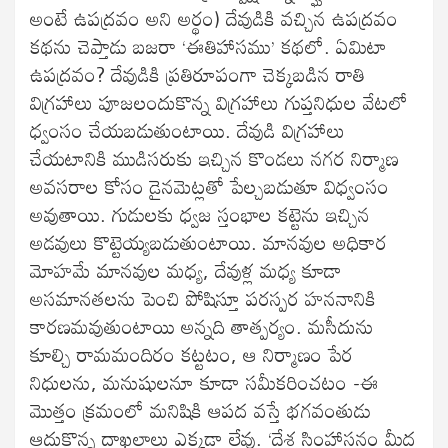
అంటే ఉపద్రవం అని అర్థం) దేవుడికి వచ్చిన ఉపద్రవం
కథను చెప్తాడు బజరా ‘ఈతిహాసము’ కథలో. ఏమిటా
ఉపద్రవం? దేవుడికి ప్రతిరూపంగా చెక్కబడిన రాతి
విగ్రహాలు పూజలందుకొన్న విగ్రహాలు గుప్తనిధుల వేటలో
ధ్వంసం చేయబడుతుంటాయి. దేవుడి విగ్రహాలు
చేయటానికి ముడిసరుకు ఇచ్చిన కొండలు నగర నిర్మాణ
అవసరాల కోసం డైనమెట్లతో పేల్చబడుతూ విధ్వంసం
అవుతాయి. గుడులకు ధ్వజ స్తంభాల కట్టెను ఇచ్చిన
అడవులు కొట్టెయ్యబడుతుంటాయి. మానవుల అధికార
మోహమే మానవుల మధ్య, దేవుళ్ల మధ్య కూడా
అసమానతలను పెంచి పోషిస్తూ పరస్పర హననానికి
కారణమవుతుంటాయి అన్నది తాత్పర్యం. మసీదును
కూల్చి రామమందిరం కట్టటం, ఆ నిర్మాణం పేర
నిధులను, మనుషులనూ కూడా సమీకరించటం -ఈ
మొత్తం క్రమంలో మనిషికి ఆపద వస్తే భగవంతుడు
ఆదుకొన్న దాఖలాలు ఎక్కడా లేవు. ‘దేశ సింహాసనం మీద