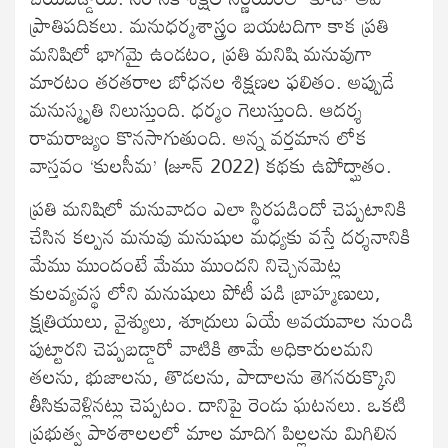
ప్రాతిపదికలు. మనుధర్మశాస్త్రం బయటదిగా కాక ప్రతి
మనిషిలో భాగమై ఉండటం, ప్రతి మనిషి మనువుగా
మారటం తరతరాల బోధనల శిక్షణల ఫలితం. అప్పుడే
మనుస్మృతి నిలుస్తుంది. ధర్మం గెలుస్తుంది. ఆదర్శ
రామరాజ్యం కొనసాగుతుంది. అన్న వర్తమాన లోక
వాస్తవం ‘కులసీమ’ (జూన్ 2022) కథకు ఉపోద్ఘాతం.
ప్రతి మనిషిలో మనువాదం ఎలా స్థిరపడిందో చెప్పటానికి
చేసిన కల్పన మనువు మనుషుల మధ్యకు వస్తే దర్శనానికి
మేము ముందంటే మేము ముందని నిచ్చెనమెట్ల
కులవ్యవస్థ లోని మనుషులు పోటీ పడి బ్రాహ్మణులు,
క్షత్రియులు, వైశ్యులు, శూద్రులు ఏయే అవయవాల నుండి
పుట్టారని చెప్పబడ్డారో వాటికి తామే అధికారులమని
తలను, భుజాలను, తొడలను, పాదాలను తెగనరుక్కొని
తీసికువెళ్లినట్లు చెప్పటం. దానిపై రెండు ఘటనలు. ఒకటి
ప్రభుత్వ పాఠశాలలలో మాల మాదిగ పిల్లలను మిగిలిన