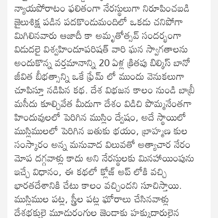
న్యాయపోరాటం ఫలితంగా నేరస్థులుగా నిరూపించబడి
జైలుశిక్ష పడిన పదకొండుమందిలో ఒకడు చనిపోగా
మిగిలినవారు ఆజాదీ కా అమృతోత్సవ్ సందర్భంగా
విడుదలై విశ్వహిందూపరిషత్ వారి ఘన స్వాగతాలను
అందుకొన్న వర్తమానాన్ని 20 ఏళ్ల క్రితపు బిల్కిస్ బానో
జీవిత బీభత్సాన్ని ఒకే ఫ్రేమ్ లో ముందు వెనుకలుగా
చూపిస్తూ నడిపిన కథ. దేశ విభజన కాలం నుండి బాబ్రీ
మసీదు కూల్చివేత మీదుగా దేశం విడిచి పొమ్మనేంతగా
హిందువులలో పెరిగిన ముస్లిం ద్వేషం, అదే స్థాయిలో
ముస్లిములలో పెరిగిన బతుకు భయం, బ్రాహ్మణ కుల
సంస్కారం అన్న మనువాద విలువతో అత్యాచార నేరం
మోప దగ్గవాళ్లు కాదు అని నేరస్థులకు మినహాయింపును
ఇచ్చే విధానం, ఈ కథలో క్లోజ్ అప్ లోకి వచ్చి
భారతదేశానికి చేటు కాలం వచ్చిందని సూచిస్తాయి.
ముస్లిముల పట్ల, స్త్రీల పట్ల ఘోరాలు చేసినవాళ్లు
దేశభక్తులై మూడురంగుల జెండాకు హక్కుదారులైన