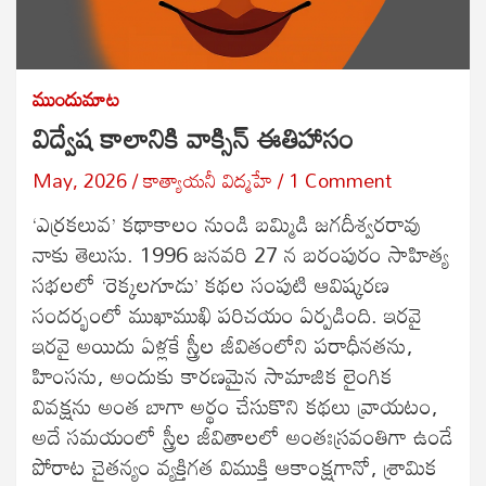
ముందుమాట
విద్వేష కాలానికి వాక్సిన్ ఈతిహాసం
May, 2026
కాత్యాయనీ విద్మహే
1 Comment
‘ఎర్రకలువ’ కథాకాలం నుండి బమ్మిడి జగదీశ్వరరావు
నాకు తెలుసు. 1996 జనవరి 27 న బరంపురం సాహిత్య
సభలలో ‘రెక్కలగూడు’ కథల సంపుటి ఆవిష్కరణ
సందర్భంలో ముఖాముఖి పరిచయం ఏర్పడింది. ఇరవై
ఇరవై అయిదు ఏళ్లకే స్త్రీల జీవితంలోని పరాధీనతను,
హింసను, అందుకు కారణమైన సామాజిక లైంగిక
వివక్షను అంత బాగా అర్థం చేసుకొని కథలు వ్రాయటం,
అదే సమయంలో స్త్రీల జీవితాలలో అంతఃస్రవంతిగా ఉండే
పోరాట చైతన్యం వ్యక్తిగత విముక్తి ఆకాంక్షగానో, శ్రామిక