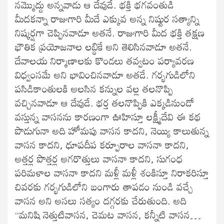
నమ్మొద్దు అన్నవాడు ఆ దేవుడే. భక్తి భగవంతుడి
మీదకన్నా రాజుగారి మీదే ఎక్కువ అన్న నిష్టుర సత్యాన్ని
నిష్కర్షగా చెప్పినవాడూ అతనే. రాజుగారి మీద భక్తి తక్షణ
భౌతిక ప్రయోజనాల లబ్ధికే అని తెలిసినవాడూ అతనే.
దేవాలయ నిర్మాణాలకు కొండలు తవ్వటం పర్యావరణ
విధ్వంసమే అని భావించినవాడూ అతడే. గర్భగుడిలోని
పసిడికాంతులకి అలసిన కన్నుల వల్ల తలనొప్పి
వచ్చినవాడూ ఆ దేవుడే. భర్త తలనొప్పికి ఎక్కడినుండో
వస్తున్న వాసనను కారణంగా ఊహిస్తూ లక్ష్మీదేవి ఈ కథ
పొడుగునా అది హోమపు వాసన కాదని, నెయ్యి కాలుతున్న
వాసన కాదని, ధూపదీప కర్పూరాల వాసనా కాదని,
అత్తర్ల పొత్తర్ల అగరొత్తులు వాసనా కాదని, సుగంధ
పరిమళాల వాసనా కాదని మళ్లీ మళ్లీ శంకిస్తూ నిరాకరిస్తూ
చివరకు గర్భగుడిలోని బంగారు తాపడం నుండి వచ్చే
వాసన అని అసలు సత్యం దగ్గరకు చేరుతుంది. అది
“మనిషి నెత్తుటివాసన, చెమట వాసన, కన్నీటి వాసన…