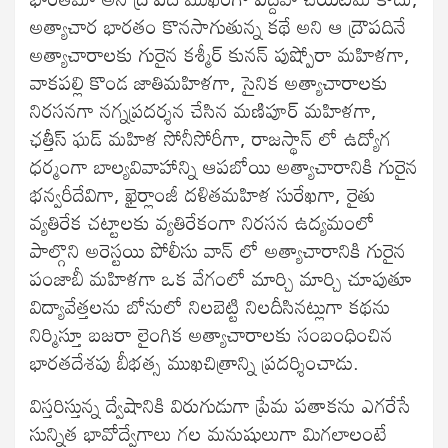
అత్యాచార భారతం కొనసాగుతున్న కథే అని ఆ ద్రౌపదినే
అత్యాచారాలకు గురైన కశ్మీర్ కునన్ పుష్పోరా మహిళగా,
వాకపల్లి కొండ జాతిమహిళగా, సైనిక అత్యాచారాలకు
నిరసనగా నగ్నప్రదర్శన చేసిన మణిపూర్ మహిళగా,
ఛత్తీస్ ఘడ్ మహిళ సోనీసోరీగా, రాజస్థాన్ లో ఉద్యోగ
ధర్మంగా బాల్యవివాహాన్ని ఆపబోయి అత్యాచారానికి గురైన
భన్వరీదేవిగా, ఖైర్లాంజీ దళితమహిళ సురేఖగా, రైతు
వ్యతిరేక చట్టాలకు వ్యతిరేకంగా నిరసన ఉద్యమంలో
పాల్గొని అరెస్టయి పోలీసు వాన్ లో అత్యాచారానికి గురైన
పంజాబీ మహిళగా ఒక వేగంలో మార్చి మార్చి చూపుతూ
విద్యావేత్తలను బోనులో నిలబెట్టి నిలదీసినట్లుగా కథను
నిర్మిస్తూ బజరా లైంగిక అత్యాచారాలకు సంబంధించిన
భారతదేశపు బీభత్స ముఖచిత్రాన్ని ప్రదర్శించాడు.
విస్తరిస్తున్న ద్వేషానికి విరుగుడుగా ప్రేమ పతాకను ఎగరేసే
సున్నిత భావోద్వేగాలు గల మనుషులుగా మిగలాలంటే