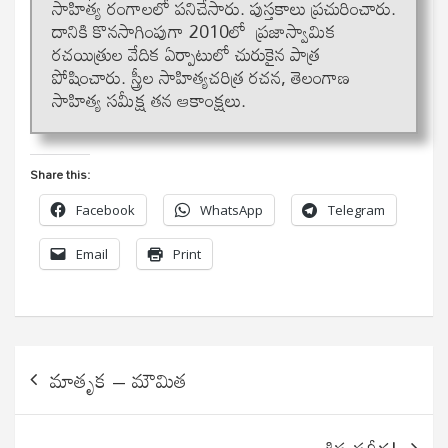
సాహిత్య రంగాలలో పనిచేసారు. పుస్తకాలు ప్రచురించారు.
దానికి కొనసాగింపుగా 2010లో ప్రజాస్వామిక
రచయిత్రుల వేదిక ఏర్పాటులో చురుకైన పాత్ర
పోషించారు. స్త్రీల సాహిత్యచరిత్ర రచన, తెలంగాణ
సాహిత్య సమీక్ష తన ఆకాంక్షలు.
Share this:
Facebook
WhatsApp
Telegram
Email
Print
Post
మాతృక – మౌమిత
navigation