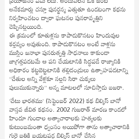
ప్రయోజనం ఏమీ లేదు. అందువలన ఒకే జంట
అనేకమార్లు చస్తూ పునర్జన్మ ఎత్తుతూ ఉండటంగా కథను
నిర్వహించటం ద్వారా ఘటనల పునరావృత్తిని
చెప్పినట్లయింది.
ఈ క్రమంలో కూతుళ్లను కాపాడుకొనటం హిందువుల
కర్తవ్యం అవుతుంది. కాపాడుకొనటం అంటే వాళ్లను
ముస్లిం జనాభా పునరుత్పత్తి సాధనాలు కాకుండా
జాగ్రత్తపడటమే ఆ పని చేయటానికి సిద్ధపడే రాజ్యానికి
అధికారం కట్టబెట్టటానికి తల్లిదండ్రులు ఉత్సాహపడటాన్ని
“చేతుల అన్ని వేళ్లకూ నల్లని సిరా చుక్కలు
పులుముకున్నారు” అన్న మాటలలో సూచిస్తాడు బజరా.
‘చేటు భారతము’ (సెప్టెంబర్ 2022) కథ బిల్కిస్ బానో
వాస్తవ జీవిత కథనం. 2002 గుజరాత్ మారణ కాండలో
హిందూ గుండాల అత్యాచారాలకు హత్యలకు
కుటుంబమంతా ధ్వంసం అయిపోగా తాను అత్యాచారానికి
గురై బతికి బయటపడ్డ బిల్కిస్ బానో చేసిన