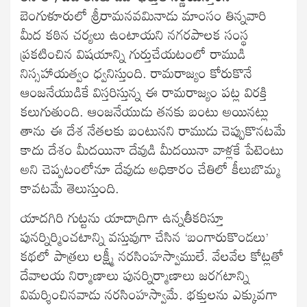
బెంగుళూరులో శ్రీరామనవమినాడు మాంసం తిన్నవారి
మీద కఠిన చర్యలు ఉంటాయని నగరపాలక సంస్థ
ప్రకటించిన విషయాన్ని గుర్తుచేయటంలో రాముడి
నిస్సహాయత్వం ధ్వనిస్తుంది. రామరాజ్యం కోరుకొనే
ఆంజనేయుడికే విస్తరిస్తున్న ఈ రామరాజ్యం పట్ల విరక్తి
కలుగుతుంది. ఆంజనేయుడు తనకు బంటు అయినట్లు
తాను ఈ దేశ నేతలకు బంటునని రాముడు చెప్పుకొనటమే
కాదు దేశం మీదయినా దేవుడి మీదయినా వాళ్లకే పేటెంటు
అని చెప్పటంలోనూ దేవుడు అధికారం చేతిలో కీలుబొమ్మ
కావటమే తెలుస్తుంది.
యాదగిరి గుట్టను యాదాద్రిగా ఉన్నతీకరిస్తూ
పునర్నిర్మించటాన్ని వస్తువుగా చేసిన ‘బంగారుకొండలు’
కథలో పాత్రలు లక్ష్మీ నరసింహస్వాములే. వేలవేల కోట్లతో
దేవాలయ నిర్మాణాలు పునర్నిర్మాణాలు జరగటాన్ని
విమర్శించినవాడు నరసింహస్వామే. భక్తులను ఎక్కువగా