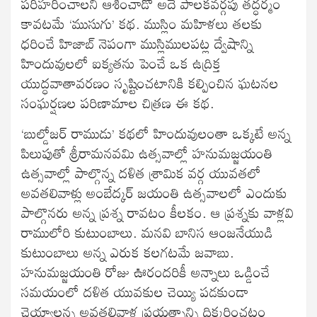
పరిహరించాలని ఆశించాడో అదే పాలకవర్గపు తద్ధర్మం
కావటమే ‘ముసుగు’ కథ. ముస్లిం మహిళలు తలకు
ధరించే హిజాబ్ నెపంగా ముస్లిములపట్ల ద్వేషాన్ని
హిందువులలో ఐక్యతను పెంచే ఒక ఉద్రిక్త
యుద్ధవాతావరణం సృష్టించటానికి కల్పించిన ఘటనల
సంఘర్షణల పరిణామాల చిత్రణ ఈ కథ.
‘బుల్డోజర్ రాముడు’ కథలో హిందువులంతా ఒక్కటే అన్న
పిలుపుతో శ్రీరామనవమి ఉత్సవాల్లో హనుమజ్జయంతి
ఉత్సవాల్లో పాల్గొన్న దళిత శ్రామిక వర్గ యువతలో
అవతలివాళ్లు అంబేద్కర్ జయంతి ఉత్సవాలలో ఎందుకు
పాల్గొనరు అన్న ప్రశ్న రావటం కీలకం. ఆ ప్రశ్నకు వాళ్లవి
రాములోరి కుటుంబాలు. మనవి బానిస ఆంజనేయుడి
కుటుంబాలు అన్న ఎరుక కలగటమే జవాబు.
హనుమజ్జయంతి రోజు ఊరందరికీ అన్నాలు ఒడ్డించే
సమయంలో దళిత యువకుల చెయ్యి పడకుండా
చెయ్యాలన్న అవతలివాళ్ల ప్రయత్నాన్ని ధిక్కరించటం