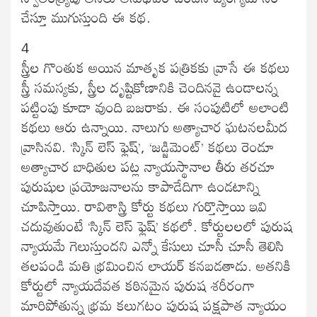
చేస్తూ ముగుస్తుంది ఈ కథ.
4
స్త్రీల గొంతుక అయిన మాతృక పత్రికకు వ్రాసే ఈ కథలు
స్త్రీ సమస్యకు, స్త్రీల దృష్టికోణానికి చెందినవై ఉండాలన్న
పట్టింపు కూడా వుంది బజరాకు. ఈ సంపుటిలో అలాంటి
కథలు ఆరు ఉన్నాయి. నాలుగు అత్యాచార ఘటనలమీద
వ్రాసినవి. ‘స్కిన్ లెస్ ఫ్లెష్’, ‘జడ్జిమెంట్’ కథలు రెండూ
అత్యాచార బాధితుల పట్ల న్యాయస్థానాల తీరు తరచూ
పురుషుల ప్రయోజనాలను కాపాడేదిగా ఉండటాన్ని
చూపిస్తాయి. రావిశాస్త్రి కోర్టు కథలు గుర్తొస్తాయి ఇవి
చదువుతుంటే ‘స్కిన్ లెస్ ఫ్లెష్’ కథలో. కోర్టులలలో పురుష
న్యాయమే గెలుస్తుందని ఎన్నో కేసులు చూసీ చూసీ తెలిసి
తలపండి మతి భ్రమించిన లాయర్ కనబడతాడు. అతనికి
కోర్టులో న్యాయదేవత కఠినమైన పురుష శరీరంగా
మారిపోతున్న భ్రమ కలుగటం పురుష పక్షపాత న్యాయం