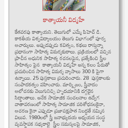
కాత్యాయనీ విద్మహే
కేతవరపు కాత్యాయని. తెలుగులో ఎమ్మే పిహెచ్ డి.
కాకతీయ విశ్వవిద్యాలయం తెలుగు విభాగంలో పూర్వ
ఆచార్యులు. అప్పుడప్పుడు కవిత్వం, కథలు రాస్తున్నా
ప్రధానంగా సాహిత్య విమర్శకురాలు. ప్రక్రియలలో వచ్చిన
ప్రాచీన ఆధునిక సాహిత్య రచనలపైన, ప్రత్యేకించి స్త్రీల
సాహిత్యం పైన కాత్యాయనీ విద్మహే అన్న కలం పేరుతో
ప్రచురించిన సాహిత్య విమర్శ వ్యాసాలు 300 కి పైగా
ఉన్నాయి. 25 పుస్తకాలు ప్రచురించారు. 28 పుస్తకాలకు
సంపాదకత్వం వహించారు. మార్క్సిజం, స్త్రీవాదం
ఆలోచనకు వెలుగునిచ్చి హృదయానికి దగ్గరైన
సిద్థాంతాలు. అనేక సామాజిక సంచలనాల ఉద్వేగ
వాతావరణంలో సాహిత్య సామాజిక పరిశోధనలకైనా,
ఆచరణ కైనా ఎప్పుడూ ప్రజాపక్షపాత నిబద్ధతే నమ్మిన
విలువ. 1980లలో స్త్రీ జనాభ్యుదయ అధ్యయన సంస్థ
వ్యవస్థాపక సభ్యరాలై స్త్రీల సమస్యలపై సామాజిక,