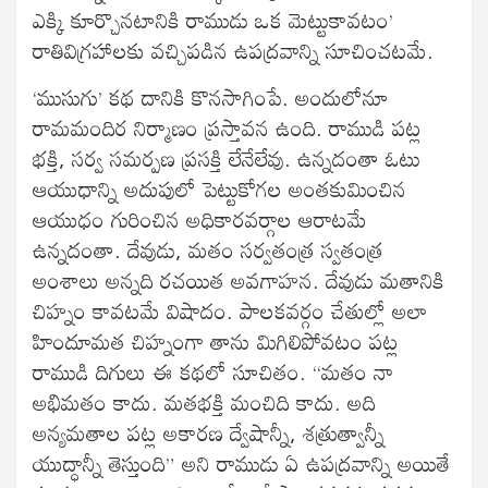
ఎక్కి కూర్చొనటానికి రాముడు ఒక మెట్టుకావటం’
రాతివిగ్రహాలకు వచ్చిపడిన ఉపద్రవాన్ని సూచించటమే.
‘ముసుగు’ కథ దానికి కొనసాగింపే. అందులోనూ
రామమందిర నిర్మాణం ప్రస్తావన ఉంది. రాముడి పట్ల
భక్తి, సర్వ సమర్పణ ప్రసక్తి లేనేలేవు. ఉన్నదంతా ఓటు
ఆయుధాన్ని అదుపులో పెట్టుకోగల అంతకుమించిన
ఆయుధం గురించిన అధికారవర్గాల ఆరాటమే
ఉన్నదంతా. దేవుడు, మతం సర్వతంత్ర స్వతంత్ర
అంశాలు అన్నది రచయిత అవగాహన. దేవుడు మతానికి
చిహ్నం కావటమే విషాదం. పాలకవర్గం చేతుల్లో అలా
హిందూమత చిహ్నంగా తాను మిగిలిపోవటం పట్ల
రాముడి దిగులు ఈ కథలో సూచితం. “మతం నా
అభిమతం కాదు. మతభక్తి మంచిది కాదు. అది
అన్యమతాల పట్ల అకారణ ద్వేషాన్నీ, శత్రుత్వాన్నీ
యుద్ధాన్నీ తెస్తుంది” అని రాముడు ఏ ఉపద్రవాన్ని అయితే