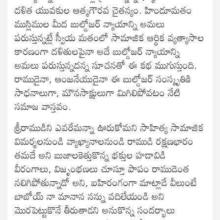
దళిత యువకుల ఆత్మగౌరవ చైతన్యం. హిందూమతం
ముస్లిముల మీద బుల్డోజర్ న్యాయాన్ని అమలు
పరుస్తున్నట్లే స్వీయ మతంలో సామాజిక ఆర్థిక వ్యత్యాసాల
కారణంగా దళితులపైనా అదే బుల్డోజర్ న్యాయాన్ని
అమలు పరుస్తున్నదన్న సూచనతో ఈ కథ ముగుస్తుంది.
రాముడైనా, ఆంజనేయుడైనా ఈ బుల్డోజర్ సంస్కృతికి
సాధనాలుగా, మౌనసాక్షులుగా మిగిలిపోవటం నేటి
సమాజ వాస్తవం.
శ్రీరాముడిని ఎవరేమన్నా ఊరుకోమని సాహిత్య సామాజిక
విమర్శలనుండి వ్యాఖ్యానాలనుండి రాముడి రక్షణభారం
తమదే అని బుజాలకెత్తుకొన్న భక్తుల హడావిడి
వీరంగాలు, విజృంభణలు చూస్తూ పాపం రాముడెంత
నలిగిపోతున్నాడో అని, బహిరంగంగా మాట్లాడే వీలుంటే
బాబోయ్ నా మానాన నన్ను వదిలేయండి అని
మొరపెట్టుకొనే తీరుతాడని అనుకొన్న సందర్భాలు