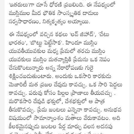
‘ఇతరులు’గా చూసే ధోరణి ప్రబలింది. ఈ నేపథ్యంలో
ముస్లిముల మీద భౌతిక సాంస్కృతిక దాడులు
సర్వసాధారణం, నిత్యకృత్యం అయ్యాయి.
ఈ నేపథ్యంలో వచ్చిన కథలు ‘లవ్ జిహాద్’, ‘చేటు
భారతం’, ‘బొట్టు పెట్టేసాక’. హిందూ ముస్లిం
యువతీయువకుల మధ్య ప్రేమలో తరచు ముస్లిం
యువకులు ముస్లిం మతవ్యాప్తికి ప్రేమను ఒక నెపం
చేసుకొంటున్నారు అన్న నేరారోపణకు గురై
శిక్షించబడుతుంటారు. అందుకు ఒకసారి కారకుడు
మెజారిటీ మత ప్రజల దేవుడు కావచ్చు. ఒక సారి పెద్దలు
కావచ్చు. పరువు కోసం పిల్లల ప్రాణాలు తీయవచ్చు .
మరొకసారి దేవుడి భక్తులో, దేశభక్తులో ఆ పాత్ర
తీసుకొవచ్చు. ప్రేమ జంటలు ఎన్నైనా కావచ్చు. అనుభవ
విషయంలో సామాన్యాంశం మతాలు వేరుకావటం. అది
కీలకమైనప్పుడు జంటల పేర్ల మార్పు వలన అదనపు