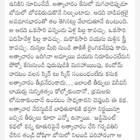
ఉనికిని సూచించేదే. అత్యాచారం కేసులో మగవాడెప్పుడూ
బోనులో బోరవిరుచుకొనే నిల్చుంటాడు. ఆడది వాడివత్తలై
అవమానభారంతో తల తెగినట్లు వేలాడుతూనే ఉంటుంది.
ఆ ఆడది ఒకసారి పన్నెండు ఏళ్ల పిల్ల కావచ్చు. ఒకసారి
పదిహేనేళ్ల పిల్ల కావచ్చు. మరొకసారి వయసు మళ్లిన స్త్రీ
కావచ్చు. దుస్తుల మీది నుండి తాకితే లైంగికవేధిపు కాదు,
అత్యాచారం జరిగినా అమ్మాయి వయసు నిరూపించలేమని
పోక్సో కేసునుండి పురుషుడికి మినహాయింపు, కండోమ్
వాడటం వలన స్కిన్ టు స్కిన్ సంబంధంలేదు కనుక
అత్యాచారం తీవ్రనేరంకాదు… ఇలాంటి తీర్పులు వినీవినీ
లాయర్లు సున్నితత్వం కోల్పోకుండానో, భ్రమలకు
లోనుకాకుండానే ఉండటం సాధ్యకాదని చెప్తుంది ఈ కథ.
అత్యాచార నేరస్థుడినే బాధితురాలికి భర్తగా నిర్ణయిస్తూ
ఇచ్చిన తీర్పులు కూడా ఎన్నో ఉన్నాయి. ‘జడ్జిమెంట్’
కథలో కన్న కూతురిపైనే అత్యాచారం చేసి గర్భవతిని
చేసిన తండ్రి దోషిగా బోనులో నిలబడి పరిహారంగా ఆ