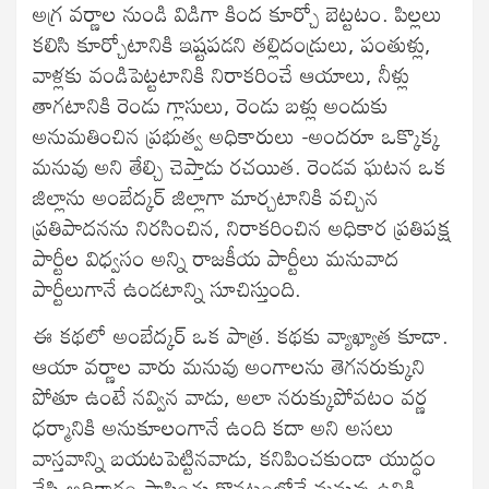
అగ్ర వర్ణాల నుండి విడిగా కింద కూర్చో బెట్టటం. పిల్లలు
కలిసి కూర్చోటానికి ఇష్టపడని తల్లిదండ్రులు, పంతుళ్లు,
వాళ్లకు వండిపెట్టటానికి నిరాకరించే ఆయాలు, నీళ్లు
తాగటానికి రెండు గ్లాసులు, రెండు బళ్లు అందుకు
అనుమతించిన ప్రభుత్వ అధికారులు -అందరూ ఒక్కొక్క
మనువు అని తేల్చి చెప్తాడు రచయిత. రెండవ ఘటన ఒక
జిల్లాను అంబేద్కర్ జిల్లాగా మార్చటానికి వచ్చిన
ప్రతిపాదనను నిరసించిన, నిరాకరించిన అధికార ప్రతిపక్ష
పార్టీల విధ్వసం అన్ని రాజకీయ పార్టీలు మనువాద
పార్టీలుగానే ఉండటాన్ని సూచిస్తుంది.
ఈ కథలో అంబేద్కర్ ఒక పాత్ర. కథకు వ్యాఖ్యాత కూడా.
ఆయా వర్ణాల వారు మనువు అంగాలను తెగనరుక్కుని
పోతూ ఉంటే నవ్విన వాడు, అలా నరుక్కుపోవటం వర్ణ
ధర్మానికి అనుకూలంగానే ఉంది కదా అని అసలు
వాస్తవాన్ని బయటపెట్టినవాడు, కనిపించకుండా యుద్ధం
చేసి అధికారం స్థాపించు కొనటంలోనే మనువు ఉనికి