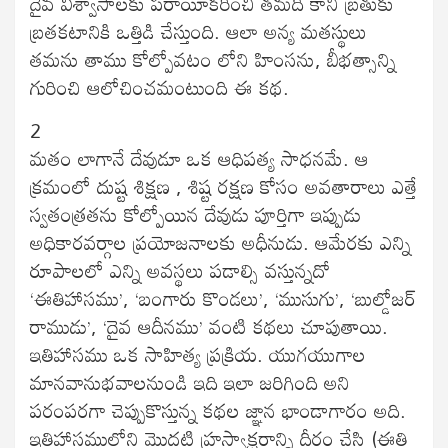
దైవ విశ్వాసాలకు పరాయీకరించి తమది కాని బ్రతుకు
బ్రతకటానికి ఒత్తిడి చేస్తుంది. ఆలా అన్య మతస్థులు
తమను తాము కోల్పోవటం లోని హింసను, బీభత్సాన్ని
గురించి ఆలోచించమంటుంది ఈ కథ.
2
మతం లాగానే దేవుడూ ఒక ఆధిపత్య సాధనమే. ఆ
క్రమంలో దుష్ట శిక్షణ , శిష్ట రక్షణ కోసం అవతారాలు ఎత్తే
స్వతంత్రతను కోల్పోయిన దేవుడు పూర్తిగా ఇప్పుడు
అధికారవర్గాల ప్రయోజనాలకు అధీనుడు. ఆమేరకు ఎన్ని
రూపాలలో ఎన్ని అవస్థలు పడాల్సి వస్తున్నదో
‘ఈతిహాసము’, ‘బంగారు కొండలు’, ‘ముసుగు’, ‘బుల్డోజర్
రాముడు’, ‘దైవ ఆదీనము’ వంటి కథలు చూపుతాయి.
ఇతిహాసము ఒక సాహిత్య ప్రక్రియ. యుగయుగాల
మానవానుభవాలనుండి ఇది ఇలా జరిగింది అని
పరంపరగా చెప్పుకొస్తున్న కథల జ్ఞాన భాండాగారం అది.
ఇతిహాసములోని మొదటి హ్రస్వాక్షరాన్ని దీర్ఘం చేసి (ఈతి