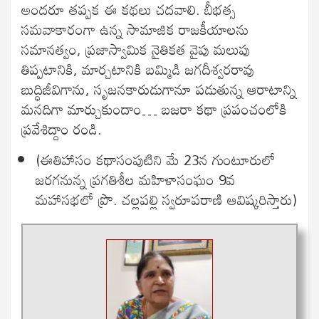
అందరూ తప్పక ఈ కథలు చదవాలి. బీభత్స
సమవాకారంగా ఉన్న సామాజిక రాజకీయాలను
సమానత్వం, ప్రజాస్వామిక నైతికత వైపు మలుపు
తిప్పటానికి, మార్చటానికి బమ్మిడి జగదీశ్వరరావు
బుద్ధిజీవిగాను, సృజనకారుడుగానూ పడుతున్న ఆరాటాన్ని
మనదిగా మార్చుకుందాం… బజరా కథా ప్రపంచంలోకి
ప్రవేశిద్దాం రండి.
(ఈతిహాసం కథాసంపుటిని మే 23న గుంటూరులో
జరగనున్న ప్రగతిశీల మహిళాసంఘం 9వ
మహాసభలో ప్రొ. చల్లపల్లి స్వరూపరాణి ఆవిష్కరిస్తారు)