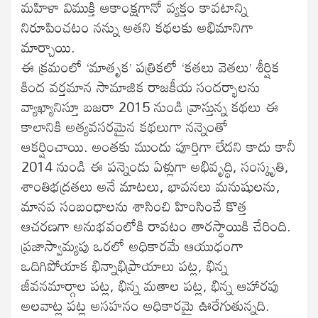
మహిళా విముక్తి ఆకాంక్షగానో వ్యక్తం కావటాన్ని
నిరూపించటం నన్ను అతని కథలకు అభిమానిగా
మార్చాయి.
ఈ క్రమంలో ‘మాతృక’ పత్రికలో ‘కతలు వెతలు’ శీర్షిక
కింద వర్తమాన సామాజిక రాజకీయ సందర్భాలను
వ్యాఖ్యానిస్తూ బజరా 2015 నుండి వ్రాస్తున్న కథలు ఈ
కాలానికి అత్యవసరమైన కథలుగా నన్నెంతో
ఆకర్షించాయి. అంతకు ముందు పూర్తిగా లేదని కాదు కానీ
2014 నుండి ఈ పన్నెండు ఏళ్లుగా అభివృద్ధి, సంస్కృతి,
శాంతిభద్రతలు అనే మాటలు, భావనలు మనుషులను,
మానవ సంబంధాలను శాసించి హింసించే కొత్త
ఆచరణగా అనుభవంలోకి రావటం తారస్థాయికి చేరింది.
ప్రజాస్వామ్యపు ఒరలో అధికారమే ఆయుధంగా
ఒదిగిపోయాక భిన్నాభిప్రాయాలు పట్ల, భిన్న
జీవనమార్గాల పట్ల, భిన్న మతాల పట్ల, భిన్న ఆహారపు
అలవాట్ల పట్ల అసహనం అధికారమై ఊరేగుతున్నది.