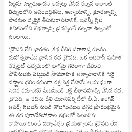
పిల్లను పెళ్లాడుతానని అన్నట్లు చేసిన కల్పన అలాంటి
తీర్పులలోని అసంబద్ధతను, అన్యాయాన్ని, క్రూరత్వాన్ని
పాఠకుల దృష్టికి తీసుకురావటానికే. ఇవన్నీ స్త్రీల
జీవితంలోని బీభత్సాన్ని ప్రదర్శించే కల్పనా శిల్పంతో
ఉంటాయి.
‘ద్రౌపది లేని భారతం’ కథ దీనికి పరాకాష్ఠ రూపం.
మహాశ్వేతాదేవి వ్రాసిన కథ ద్రౌపది. ఒక ఆదివాసీ మహిళ
నక్సలైట్ ఉద్యమంలో భాగమై గెరిల్లాగా జీవించి
పోలీసులకు పట్టుబడి సామూహిక అత్యాచారానికి గురై
వస్త్రాలు ధరించకుండా రక్త సిక్త దేహమే ఆయుధంగా
సైనిక కమాండర్ మీదిమీదికి వెళ్లి భీతావహుడ్ని చేసిన కథ.
ద్రౌపది. ఆ కథను ఢిల్లీ యూనివర్సిటీలో బి.ఏ. ఇంగ్లీష్
ఆనర్స్ సిలబస్ నుండి తొలగించటం దగ్గర ప్రారంభమైన
ఈ కథ పురాణేతిహాసాల కథలతో సిలబస్‌ను
కాషాయీకరించే విద్యావేత్తల ప్రయత్నాలను ద్రౌపది లేని
భారతమా అని ద్రౌపది ముఖంగా ఎద్దేవా చేయటమే కాదు,