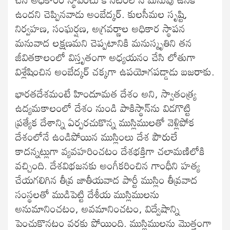
ఉందని చెప్పినవాడు అంబేద్కర్. కులసీమల సృష్టి,
నిర్వహణ, సంఘర్షణ, అగ్రవర్ణాల అధికార స్థాపన
మనువాద లక్షణమని చెప్పటానికి మనుస్మృతిని తన
జీవితకాలంలో విస్తృతంగా అధ్యయనం చేసి లోతుగా
విశ్లేషించిన అంబేద్కర్ చక్కగా ఉపయోగపడ్డాడు బజరాకు.
భారతదేశమంటే హిందూమత దేశం అని, స్వాతంత్య్ర
ఉద్యమకాలంలో దేశం నుండి పాకిస్థాన్‌ను విడగొట్టి
ప్రత్యేక దేశాన్ని ఏర్పరచుకొన్న ముస్లిములతో వెళ్లిపోక
దేశంలోనే ఉండిపోయిన ముస్లింలు దేశ పౌరులే
కాదన్నట్లుగా వ్యవహరించటం దేశభక్తిగా చలామణిలోకి
వచ్చింది. దేశవిభజనకు అంగీకరించిన గాంధీని హత్య
చేయగలిగిన తీవ్ర జాతీయవాద పార్టీ ముస్లిం తీవ్రవాద
సంస్థలతో ముడిపెట్టి దేశీయ ముస్లిములను
అనుమానించటం, అవమానించటం, విద్వేషాన్ని
పెంచుకొనటం వరకు పోయింది. ముస్లిములను మొత్తంగా