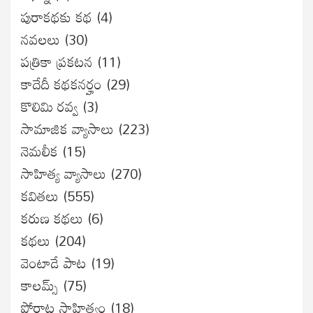
పురాకథకు కథ
(4)
నవలలు
(30)
పత్రికా ప్రకటన
(11)
కాదేదీ కథకనర్హం
(29)
కొలిమి రవ్వ
(3)
సామాజిక వ్యాసాలు
(223)
నెమలీక
(15)
సాహిత్య వ్యాసాలు
(270)
కవితలు
(555)
కరుణ కథలు
(6)
కథలు
(204)
వెంటాడే పాట
(19)
కాలమ్స్
(75)
పోరాట సాహిత్యం
(18)