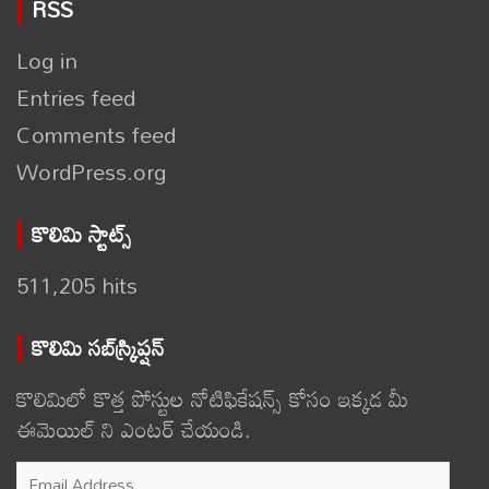
RSS
Log in
Entries feed
Comments feed
WordPress.org
కొలిమి స్టాట్స్
511,205 hits
కొలిమి సబ్‌స్క్రిప్షన్
కొలిమిలో కొత్త పోస్టుల నోటిఫికేషన్స్ కోసం ఇక్కడ మీ
ఈమెయిల్ ని ఎంటర్ చేయండి.
Email