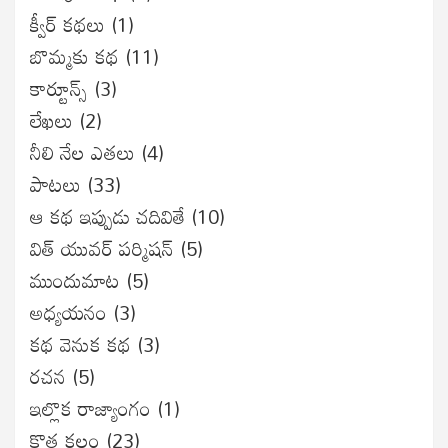
క్వీర్ కథలు
(1)
బొమ్మకు కథ
(11)
కార్టూన్స్
(3)
లేఖలు
(2)
నీలి నేల ఎతలు
(4)
పాటలు
(33)
ఆ కథ ఇప్పుడు చదివితే
(10)
విత్ యువర్ పర్మిషన్
(5)
ముందుమాట
(5)
అధ్యయనం
(3)
కథ వెనుక కథ
(3)
రచన
(5)
ఇల్లొక రాజ్యాంగం
(1)
కొత్త కలం
(23)