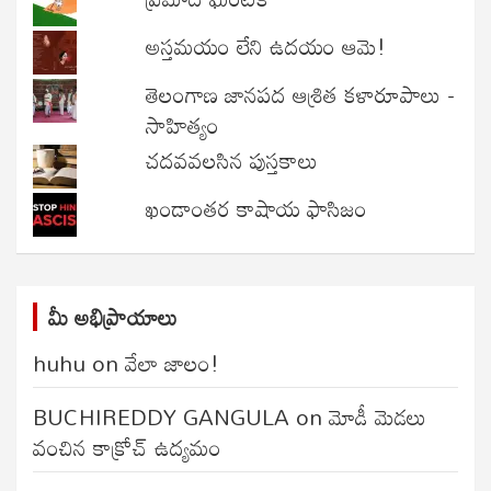
అస్తమయం లేని ఉదయం ఆమె!
తెలంగాణ జానపద ఆశ్రిత కళారూపాలు -
సాహిత్యం
చదవవలసిన పుస్తకాలు
ఖండాంతర కాషాయ ఫాసిజం
మీ అభిప్రాయాలు
huhu
on
వేలా జాలం!
BUCHIREDDY GANGULA
on
మోడీ మెడలు
వంచిన కాక్రోచ్ ఉద్యమం