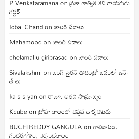
P.Venkataramana
on
ప్రజా తాత్విక కవి గాయకుడు
గద్దర్
Iqbal Chand
on
జాలరి పదాలు
Mahamood
on
జాలరి పదాలు
chelamallu giriprasad
on
జాలరి పదాలు
Sivalakshmi
on
జంగ్‌ సైరన్‌ ఊదిండ్రో జనంలో జెన్-
జీ లు
ka s s yan
on
రాజూ, అతని సామ్రాజ్యం
Kcube
on
ద్రోహ కాలంలో విప్లవ దార్శనికుడు
BUCHIREDDY GANGULA
on
గాలివాటం,
గందరగోళం, నిర్బంధకాలం