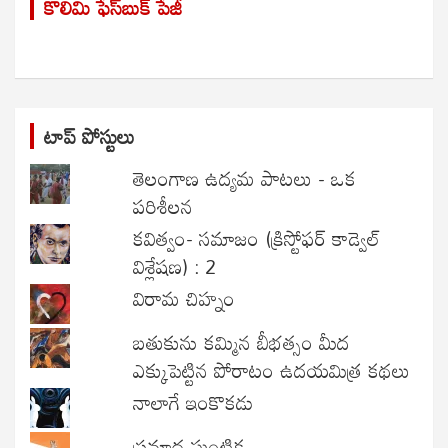
కొలిమి ఫేస్‌బుక్ పేజీ
c
h
టాప్ పోస్టులు
తెలంగాణ ఉద్యమ పాటలు - ఒక
పరిశీలన
కవిత్వం- సమాజం (క్రిస్టోఫర్ కాడ్వెల్
విశ్లేషణ) : 2
విరామ చిహ్నం
బతుకును కమ్మిన బీభత్సం మీద
ఎక్కుపెట్టిన పోరాటం ఉదయమిత్ర కథలు
నాలాగే ఇంకొకడు
ప్రమాద ఘంటిక