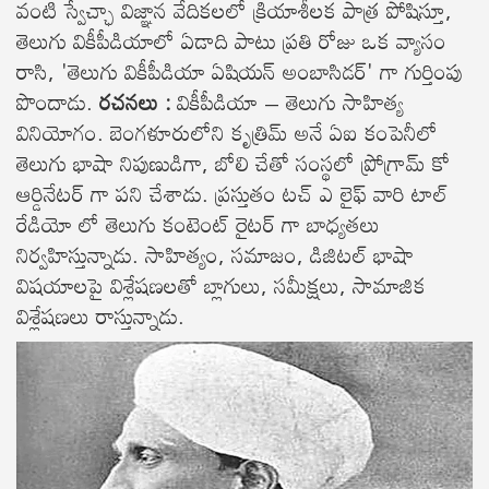
వంటి స్వేచ్ఛా విజ్ఞాన వేదికలలో క్రియాశీలక పాత్ర పోషిస్తూ,
తెలుగు వికీపీడియాలో ఏడాది పాటు ప్రతి రోజు ఒక వ్యాసం
రాసి, 'తెలుగు వికీపీడియా ఏషియన్ అంబాసిడర్' గా గుర్తింపు
పొందాడు.
రచనలు :
వికీపీడియా – తెలుగు సాహిత్య
వినియోగం. బెంగళూరులోని కృత్రిమ్ అనే ఏఐ కంపెనీలో
తెలుగు భాషా నిపుణుడిగా, బోలి చేతో సంస్థలో ప్రోగ్రామ్ కో
ఆర్డినేటర్ గా పని చేశాడు. ప్రస్తుతం టచ్ ఎ లైఫ్ వారి టాల్
రేడియో లో తెలుగు కంటెంట్ రైటర్ గా బాధ్యతలు
నిర్వహిస్తున్నాడు. సాహిత్యం, సమాజం, డిజిటల్ భాషా
విషయాలపై విశ్లేషణలతో బ్లాగులు, సమీక్షలు, సామాజిక
విశ్లేషణలు రాస్తున్నాడు.