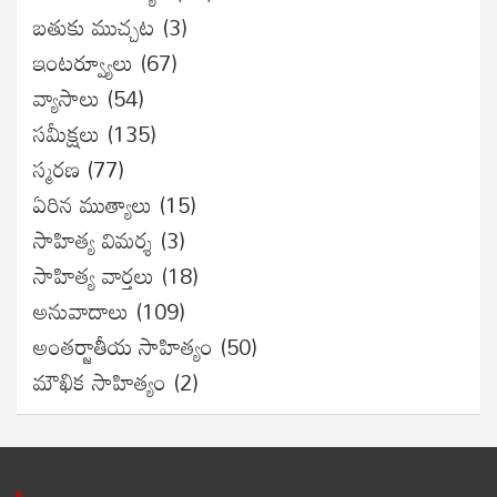
బతుకు ముచ్చట
(3)
ఇంటర్వ్యూలు
(67)
వ్యాసాలు
(54)
సమీక్షలు
(135)
స్మరణ
(77)
ఏరిన ముత్యాలు
(15)
సాహిత్య విమర్శ
(3)
సాహిత్య వార్తలు
(18)
అనువాదాలు
(109)
అంతర్జాతీయ సాహిత్యం
(50)
మౌఖిక సాహిత్యం
(2)