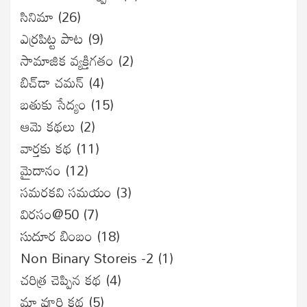
సినిమా
(26)
ఎర్రపిట్ట పాట
(9)
సామాజిక వ్యక్తిగతం
(2)
బిచ్‌డా చమన్
(4)
బతుకు సేద్యం
(15)
ఆమె కథలు
(2)
వార్తకు కథ
(11)
మైదానం
(12)
సమరకవి సమయం
(3)
విరసం@50
(7)
సుదూర బింబం
(18)
Non Binary Storeis -2
(1)
చరిత్ర చెప్పిన కథ
(4)
మా వూరి కథ
(5)