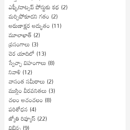
ఎఫ్బీ/వాట్సప్ పోస్టుకు కథ
(2)
మర్చిపోకూడని గతం
(2)
అరుణాక్షర అద్భుతం
(11)
మూలాఖాత్
(2)
ప్రసంగాలు
(3)
చెర యాదిలో
(13)
స్వేచ్ఛా విహంగాలు
(8)
నివాళి
(12)
వాసంత సమీరాలు
(2)
ముస్లిం వీరవనితలు
(3)
చలం అచంచలం
(8)
ప‌రిశోధ‌న‌
(4)
జ్యోతి రివ్యూస్
(22)
విభిన్న
(9)