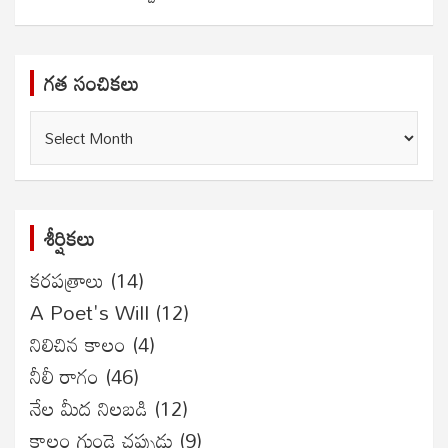
గత సంచికలు
గత
సంచికలు
శీర్షికలు
కరపత్రాలు
(14)
A Poet's Will
(12)
నిలిచిన కాలం
(4)
నీలీ రాగం
(46)
నేల మీద నిలబడి
(12)
కాలం గుండె చప్పుడు
(9)