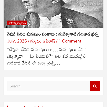
సాహిత్య వ్యాసాలు
దేవుడి పేరిట మనుషుల పంతాలు : వందేళ్ళనాటి గురజాడ ప్రశ్న
July, 2026
మ్యాడం అభిలాష్
1 Comment
“దేవుడు చేసిన మనుషుల్లారా… మనుషులు చేసిన
దేవుళ్ళారా… మీ పేరేమిటి?” అని కథ మొదట్లోనే
గురజాడ వేసిన ఈ ఒక్క ప్రశ్న…
S
e
a
r