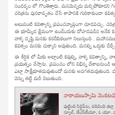
సందర్భం లో గొంతెత్తారు. మనమెన్నడు మర్చిపోకూడని గత
చరిత్రను పునరావృతం చేసే శాపానికి గురికాకుండా కవిత్
అటువంటి కవిత్వాన్ని ప్రపంచవ్యాప్తంగా చూడవచ్చు. చరిత్ర
ఈ భూమ్మీద క్షేమంగా ఉండేందుకు దోహదపడిన అనేక కవుల్
వాళ్ళ దృష్టి మనకు కరదీపికలుగా నిలుస్తుంది . మహాసము
కవిత్వం మనకు చుక్కాని అవుతుంది. మనల్ని ఒడ్డుకు చేర్
ఈ శీర్షిక లో మీకు అట్లాంటి కవుల్ని, వాళ్ళ కవిత్వాన్ని,
ప్రయత్నం చేస్తాను. ప్రపంచం లోని విభిన్న దేశాలనుండి
ఎట్లా సాక్షీభూతమవుతుందో మనకు అవగతమవుతుంది. మన
వెన్ను తట్టి మరీ చెబుతుంది.
నారాయణస్వామి వెంకటయ
పుట్టింది సిద్ధిపేట‌, చదివింది జిల్
స్కూల్, జేఎన్‌టీయూ, ఓ యూ. వా