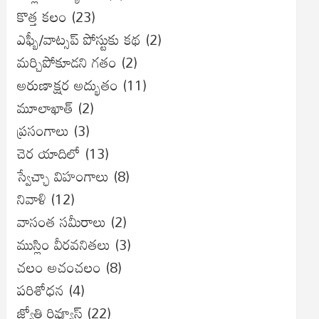
కొత్త కలం
(23)
ఎఫ్బీ/వాట్సప్ పోస్టుకు కథ
(2)
మర్చిపోకూడని గతం
(2)
అరుణాక్షర అద్భుతం
(11)
మూలాఖాత్
(2)
ప్రసంగాలు
(3)
చెర యాదిలో
(13)
స్వేచ్ఛా విహంగాలు
(8)
నివాళి
(12)
వాసంత సమీరాలు
(2)
ముస్లిం వీరవనితలు
(3)
చలం అచంచలం
(8)
ప‌రిశోధ‌న‌
(4)
జ్యోతి రివ్యూస్
(22)