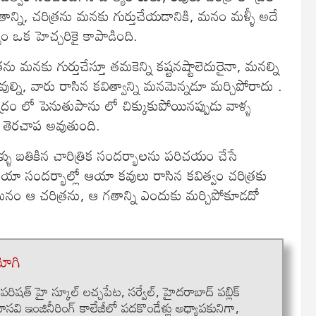
ాన్ని, చరిత్రను మనకు గుర్తుచేయడానికి, మనం మళ్ళీ అదే
వం ఒక హెచ్చరికై కాపాడింది.
ను మనకు గుర్తుచేస్తూ తమకెన్ని కష్టనష్టాలెదురైనా, మనల్ని
ని, వారు రాసిన కవిత్వాన్ని మనమెన్నడూ మర్చిపోరాదు .
ద్రం లో పెనుతుపాను లో చిక్కుకుపోయినప్పుడు వాళ్ళ
చే తెరచాప అవుతుంది.
 వాళ్ళు బతికిన చారిత్రిక సందర్భాలను పరిచయం చేసే
 ఆయా సందర్భాల్లో ఆయా కవులు రాసిన కవిత్వం చరిత్రకు
ం ఆ చరిత్రను, ఆ గతాన్ని ఎందుకు మర్చిపోకూడదో
ోగి
లా ప‌రిష‌త్‌ హై స్కూల్ లచ్చపేట, స‌ర్వేల్‌, హైద‌రాబాద్‌ పబ్లిక్
సవి ఇంజినీరింగ్ కాలేజీలో పదకొండేళ్లు అధ్యాపకునిగా,