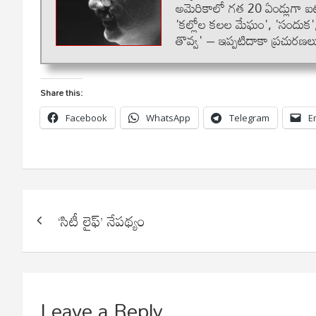
అమెరికాలో గత 20 ఏండ్లుగా ఐ
'కల్లోల కలల మేఘం', 'సందుక', 
తొవ్వ' – ఇప్పటిదాకా ప్రచురణల
Share this:
Facebook
WhatsApp
Telegram
E
Post
‘సిటీ లైఫ్’ నేపథ్యం
navigation
Leave a Reply