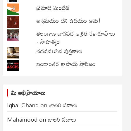
ప్రమాద ఘంటిక
అస్తమయం లేని ఉదయం ఆమె!
తెలంగాణ జానపద ఆశ్రిత కళారూపాలు
- సాహిత్యం
చదవవలసిన పుస్తకాలు
ఖండాంతర కాషాయ ఫాసిజం
మీ అభిప్రాయాలు
Iqbal Chand
on
జాలరి పదాలు
Mahamood
on
జాలరి పదాలు