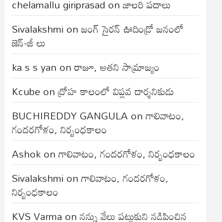
chelamallu giriprasad
on
జాలరి పదాలు
Sivalakshmi
on
జంగ్‌ సైరన్‌ ఊదిండ్రో జనంలో
జెన్-జీ లు
ka s s yan
on
రాజూ, అతని సామ్రాజ్యం
Kcube
on
ద్రోహ కాలంలో విప్లవ దార్శనికుడు
BUCHIREDDY GANGULA
on
గాలివాటం,
గందరగోళం, నిర్బంధకాలం
Ashok
on
గాలివాటం, గందరగోళం, నిర్బంధకాలం
Sivalakshmi
on
గాలివాటం, గందరగోళం,
నిర్బంధకాలం
KVS Varma
on
నన్ను వేలు పట్టుకుని నడిపించిన