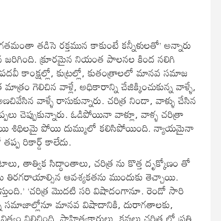
గతమంతా తడిసె రక్తమున కాకుంటే కన్నీళులతో’ అన్నారు
 వలన జరిగింది. క్రూరమైన నియంత పాలనల కింద నలిగి
దవీ కాంక్షల్లో, కుట్రల్లో, కుతంత్రాలలో మానవ సమాజ
త్రం గెలిచిన వాళ్లే, అధికారాన్ని చేజిక్కించుకున్న వాళ్ళే,
అణచివేసిన వాళ్ళే రాసుకున్నారు. చరిత్ర నిండా, వాళ్ళు చేసిన
 చెప్పుకున్నారు. ఓడిపోయినా వాళ్లూ, వాళ్ళ చరిత్రా
యి శిథిలమై పోయి దుమ్ములో కలిసిపోయింది. న్యాయమైనా
్ప రికార్డ్ కాలేదు.
, తాత్విక సిద్ధాంతాలు, చరిత్ర ను కొత్త దృక్కోణం తో
రను తిరగరాయాల్సిన ఆవశ్యకతను ముందుకు తెచ్చాయి.
స్తుంది.’ ‘చరిత్ర మొదటి సరి విషాదంగానూ. రెండో సారి
ి సమాజాల్లోనూ మానవ విషాదానికి, దురాగతాలకు,
్వం నిలిచింది. సాహిత్యకారులు, కవులు చరిత్ర లో ప్రతి