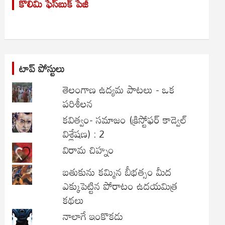
కొలిమి ఫేస్‌బుక్ పేజీ
c
h
టాప్ పోస్టులు
తెలంగాణ ఉద్యమ పాటలు - ఒక
పరిశీలన
కవిత్వం- సమాజం (క్రిస్టోఫర్ కాడ్వెల్
విశ్లేషణ) : 2
విరామ చిహ్నం
బతుకును కమ్మిన బీభత్సం మీద
ఎక్కుపెట్టిన పోరాటం ఉదయమిత్ర
కథలు
నాలాగే ఇంకొకడు