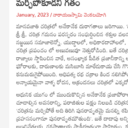
మర్చిపోకూడని గతం
January, 2023
నారాయణస్వామి వెంకటయోగి
మానవజాతి చరిత్రలో అనేకానేక దురాగతాలు జరిగాయి. ‘
శ్రీ శ్రీ. చరిత్ర గమనం పరస్పరం సంఘర్షించిన శక్తుల
నజ్జయిన సమాజాలెన్నో. యుద్ధాలలో, అధికారదాహాలలో, ప
చరిత్ర ప్రపంచం లో అణువణువూ నెత్తురోడింది. ఐతే చరిత్ర మా
రాజ్యాలు స్థాపించిన వారే, అసంఖ్యాక పీడిత ప్రజానీకాన్ని 
ఘోరాలకు, దారుణాలకు మసిబూసి మారేడుకాయ చేసి గొప్పలు
కనుమరుగైపోయింది. ఆధిపత్య రథ చక్రాల కింద నలిగిపో
అన్యాయమైనా వాళ్ళ రోదన, ఆక్రందనలు చరిత్రలో ఎక్కడో తప
ఆధునిక యుగం లో ముందుకొచ్చిన అనేకానేక ప్రజాపోరాటాలు
చూడాల్సిన అవసరాన్ని, పరాజితుల పక్షం నిలబడి చరిత్
‘చరిత్రను మర్చిపోతే అది తిరిగి పునరావృతమై మనల్ని శపి
ప్రహసనంగానూ పునరావృతమౌతుంది’. ఐతే దాదాపు అన్న
అణచివేతలకు, రక్తపాతాలకు సాక్షీభూతంగా సాహిత్యం, కవిత