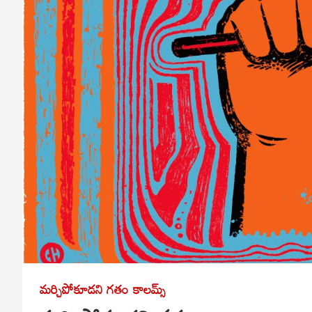
మర్చిపోకూడని గతం
కాలమ్స్