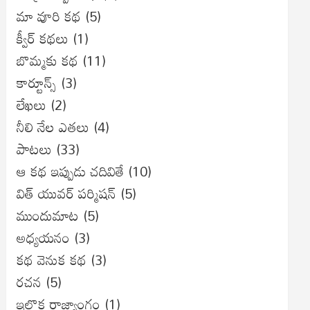
మా వూరి కథ
(5)
క్వీర్ కథలు
(1)
బొమ్మకు కథ
(11)
కార్టూన్స్
(3)
లేఖలు
(2)
నీలి నేల ఎతలు
(4)
పాటలు
(33)
ఆ కథ ఇప్పుడు చదివితే
(10)
విత్ యువర్ పర్మిషన్
(5)
ముందుమాట
(5)
అధ్యయనం
(3)
కథ వెనుక కథ
(3)
రచన
(5)
ఇల్లొక రాజ్యాంగం
(1)