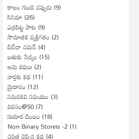
కాలం గుండె చప్పుడు
(9)
సినిమా
(26)
ఎర్రపిట్ట పాట
(9)
సామాజిక వ్యక్తిగతం
(2)
బిచ్‌డా చమన్
(4)
బతుకు సేద్యం
(15)
ఆమె కథలు
(2)
వార్తకు కథ
(11)
మైదానం
(12)
సమరకవి సమయం
(3)
విరసం@50
(7)
సుదూర బింబం
(18)
Non Binary Storeis -2
(1)
చరిత్ర చెప్పిన కథ
(4)