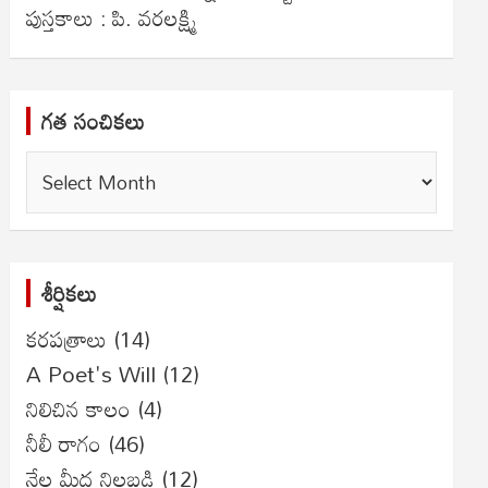
పుస్తకాలు : పి. వరలక్ష్మి
గత సంచికలు
గత
సంచికలు
శీర్షికలు
కరపత్రాలు
(14)
A Poet's Will
(12)
నిలిచిన కాలం
(4)
నీలీ రాగం
(46)
నేల మీద నిలబడి
(12)