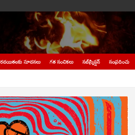
రచయితలకు సూచనలు
గత సంచికలు
సబ్‌స్క్రిప్షన్
సంప్రదించు