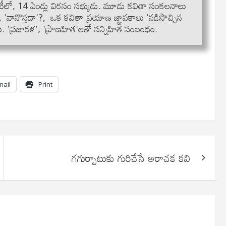
టీలో, 14 ఏండ్లు విరసం సభ్యుడు. మూడు కవితా సంకలనాలు
'వానొస్తదా'?, ఒక కవితా ప్రయాణ జ్ఞాపకాలు 'నడిసొచ్చిన
ు. 'ప్రజాకళ', 'ప్రాణహిత'లతో సన్నిహిత సంబంధం.
mail
Print
గగుర్పాటుకు గురిచేసే అరాచక కవి