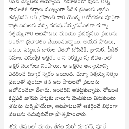
నింపే వెన్నెలలు అయ్యాయి. సమాజంలో వుండే అన్ని
సామాజిక వర్గాలు ముఖ్యంగా పీడిత ప్రజలకు జ్ఞానం
తప్పనిసరి అని గ్రహించి వారి యొక్క ఆలోచనలు పూర్తిగా
రాత్రి బడులకు వచ్చి చదువు నేర్చుకునేంతగా చుక్కా
సత్తయ్య గారి ఆటపాటలు మరియు ప్రదర్శనలు ప్రజలను
అంతగా ప్రభావితం చేయించబడ్డాయి. ఆయన పాటలు,
ఆటలు పెట్టుబడి దారుల చేతిలో దోపిడికి, శ్రామిక, పీడిత
సమాజ విముక్తికై అక్షరం రాని నిరక్ష్యరాస్య జీవితాలలో
అక్షర వెలుగులు నింపాయి. ఆ అక్షరం అన్యాయాన్ని
ఎదిరించే దిక్కార స్వరం అయింది. చుక్కా సత్తయ్య నిత్యం
ప్రజలతో వుంటూ తన ఆట పాటలతో ప్రజలను
ఆలోచించేలా చేశాడు. అందరిని ఆకట్టకున్నాడు. రోజంత
కష్టపడి జానెడు పొట్టకు నాలుగు మెతుకులు తినుకుంటు
శ్రమను మర్చిపోయేలా, ఆటపాటలతో ఆకర్షించే విధంగా
ప్రజలను చదువుకునేలా ప్రోత్సహించారు.
శ్రమ జీవులలో మార్పు తేగల మరో మార్కస్, పూలే