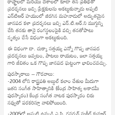
రాష్ట్రాలలో మరియు దేశాలలో కూడా తన ప్రతిభతో
ప్రదర్శనలు ఇచ్చి ప్రేక్షకులను ఆకట్టుకున్నాడు అప్పటి
ఎన్‍టిఆర్‍ హయంలో జిరగిన మహనాడులో అద్భుతమైన
జానపద కళా ప్రదర్శనలు ఇచ్చి ఎన్‍.టి.ఆర్‍.ని ముగ్దున్ని
చేసి తనకు తానై రంగస్థలంపైకి వచ్చి తనతోపాటు
నృత్యం చేసే విధంగా ఆకట్టుకుంది.
ఈ విధంగా డా. చుక్కా సత్తయ్య ఎన్నో గొప్ప జానపద
ప్రదర్శనలు ఇవ్వటం, పాటలు రాయటం, ఇలా సత్తయ్య
గారి జీవితం ఒక గొప్ప జానపద ఘట్టంగా భావించవచ్చు.
పురస్కారాలు – గౌరవాలు:
-2004 లోని రాష్ట్రపతి అబ్దుల్‍ కలాం చేతుల మీదుగా
ఇతని సంగీత సాహిత్యానికి (కేంద్ర సాహిత్య అకాడమీ
పురస్కారం) కేంద్ర సంగీత నాటక పురస్కారం చిరు
నవ్వుతో పరకరిస్తూ వాలిపోయింది.
-2005లో అప్పటి ఉమ్మడి ఎ.పి. గవర్నర్‍ సుశీల్‍ కుమార్‍