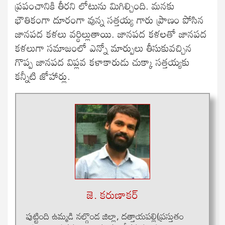
ప్రపంచానికి తీరని లోటును మిగిల్చింది. మనకు
భౌతికంగా దూరంగా వున్న సత్తయ్య గారు ప్రాణం పోసిన
జానపద కళలు వర్ధిల్లుతాయి. జానపద కళలతో జానపద
కళలుగా సమాజంలో ఎన్నో మార్పులు తీసుకువచ్చిన
గొప్ప జానపద విప్లవ కళాకారుడు చుక్కా సత్తయ్యకు
కన్నీటి జోహార్లు.
జె. కరుణాకర్‍
పుట్టింది ఉమ్మడి నల్గొండ జిల్లా, దత్తాయపల్లి(ప్రస్తుతం