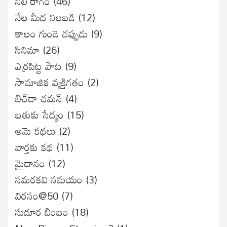
నీలీ రాగం
(46)
నేల మీద నిలబడి
(12)
కాలం గుండె చప్పుడు
(9)
సినిమా
(26)
ఎర్రపిట్ట పాట
(9)
సామాజిక వ్యక్తిగతం
(2)
బిచ్‌డా చమన్
(4)
బతుకు సేద్యం
(15)
ఆమె కథలు
(2)
వార్తకు కథ
(11)
మైదానం
(12)
సమరకవి సమయం
(3)
విరసం@50
(7)
సుదూర బింబం
(18)