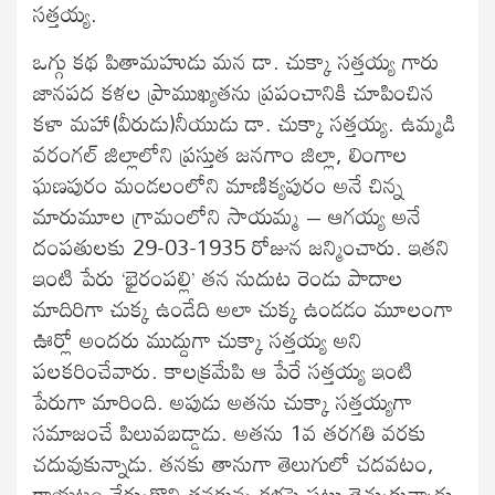
సత్తయ్య.
ఒగ్గు కథ పితామహుడు మన డా. చుక్కా సత్తయ్య గారు
జానపద కళల ప్రాముఖ్యతను ప్రపంచానికి చూపించిన
కళా మహా(వీరుడు)నీయుడు డా. చుక్కా సత్తయ్య. ఉమ్మడి
వరంగల్‍ జిల్లాలోని ప్రస్తుత జనగాం జిల్లా, లింగాల
ఘణపురం మండలంలోని మాణిక్యపురం అనే చిన్న
మారుమూల గ్రామంలోని సాయమ్మ – ఆగయ్య అనే
దంపతులకు 29-03-1935 రోజున జన్మించారు. ఇతని
ఇంటి పేరు ‘భైరంపల్లి’ తన నుదుట రెండు పాదాల
మాదిరిగా చుక్క ఉండేది అలా చుక్క ఉండడం మూలంగా
ఊర్లో అందరు ముద్దుగా చుక్కా సత్తయ్య అని
పలకరించేవారు. కాలక్రమేపి ఆ పేరే సత్తయ్య ఇంటి
పేరుగా మారింది. అపుడు అతను చుక్కా సత్తయ్యగా
సమాజంచే పిలువబడ్డాడు. అతను 1వ తరగతి వరకు
చదువుకున్నాడు. తనకు తానుగా తెలుగులో చదవటం,
రాయటం నేర్చుకొని తనకున్న కళపై పట్టు తెచ్చుకున్నాడు.