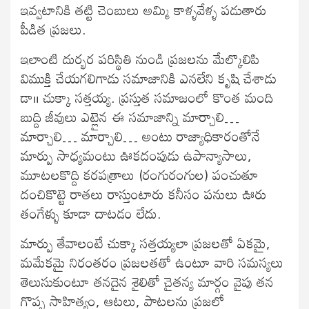
ఇవ్వటానికి తట్టి చెంబులు అమ్మి కాళ్ళవేళ్ళ పడుతారు
పీడిత ప్రజలు.
ఇలాంటి దుర్భర పరిస్థితి నుండి ప్రజలను మేల్కొలిపి
విముక్తి చేయగలిగాడు సమాజానికి ఎనలేని కృషి చేశాడు
డా।। చుక్కా సత్తయ్య. ప్రస్తుత సమాజంలో కొంత మంది
బుద్ది జీవులు ఎట్లైన ఈ సమాజాన్ని మార్చాలి…
మార్చాలి… మార్చాలి… అంటు రాజ్యాధికారంతోనే
మార్పు సాధ్యమంటు ఊకదంపుడు ఉపాన్యాసాలు,
మూటలకొద్ది కరపత్రాలు (రంగురంగుల) పంచుతూ
దంచికొట్టె రాతలు రాస్తుంటారు కనీసం పనులు ఊరు
తంగేళ్ళు కూడా దాటడం లేదు.
మార్పు తేవాలంటే చుక్కా సత్తయ్యలా ప్రజలతో ఏకమై,
మమేకమై నిరంతరం ప్రజలతతో ఉంటూ వారి సమస్యలు
తెలుసుకుంటూ తనదైన శైలితో చైతన్య మార్గం వైపు తన
గొప్ప సాహిత్యం, ఆటలు, పాటలను ప్రజలో