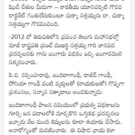
షిండే చేతుల మీదుగా – కాకతీయ యూనివర్సిటి గౌరవ
డాక్టరేట్‍ గంతులేసుకుంటూ చుక్కా సత్తయ్యను డా. చుక్కా
సత్తయ్యగా గౌరవించింది.
-2012 లో తిరుపతిలోని ప్రపంచ తెలుగు మహాసభల్లో
మాజీ రాష్ట్రపతి ప్రణబ్‍ ముఖర్జి సత్తయ్య గారి జానపద
ప్రదర్శలనకు గాను బంగారు పథకం ఇచ్చి బంగారమొలె
సత్కరించారు.
పి.వి. నర్సింహరావు, ఇందిరాగాంధీ, రాజీవ్‍ గాంధీ,
సోనియా గాంధీ వంటి వ్యక్తులతో (నాయకులతో) గొప్పగా
ప్రశంసలు, సన్మాన సత్కారాలు అందకున్నాడు.
ఇందిరాగాంధీ పాలన సమయంలో ప్రభుత్వ పథకాలను
గూర్చి జన పదాలలోకి మార్చకొని ఒగ్గుకథ ప్రదర్శనలు
ఇచ్చాడు వేల మంది శిష్యులను కూడా తయారు చేసాడు.
అనారోగ్యంతో మరణించారు. ఈ విషాద ఛాయ కళా