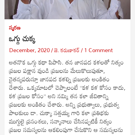
స్మరణ
ఒగ్గు చుక్క
December, 2020
జె. కరుణాకర్‍
1 Comment
అతనొక ఒగ్గు కథా పిపాసి. తన జానపద కళలతో నిత్యం
ప్రజల పక్షాన వుండి ప్రజలను మేలుకొలుపుతూ,
చైతన్యపరుస్తూ జానపద కళల్ని ప్రజలకు అంకితం
చేశారు. ఒక్కమాటలో చెప్పాలంటే ‘‘కళ కళ కోసం కాదు,
కళ ప్రజల కోసం’’ అని నమ్మి తన కళా జీవితాన్ని
ప్రజలకు అంకితం చేశారు. అన్ని ప్రభుత్వాలు, ప్రభుత్వ
పాలకులు డా. చుక్కా సత్తయ్య గారి కళా ప్రతిభకు
ముగ్దులై ప్రసంశలు, సన్మానాలు చేసినప్పటికీ నిత్యం
ప్రజల సమస్యలను ఆకలింపుగా చేసుకొని ఆ సమస్యలను