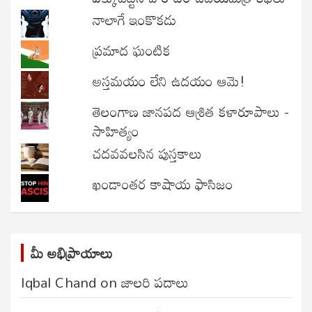
నాలాగే ఇంకొకడు
ప్రమాద ఘంటిక
అస్తమయం లేని ఉదయం ఆమె!
తెలంగాణ జానపద ఆశ్రిత కళారూపాలు -
సాహిత్యం
చదవవలసిన పుస్తకాలు
ఖండాంతర కాషాయ ఫాసిజం
మీ అభిప్రాయాలు
Iqbal Chand
on
జాలరి పదాలు