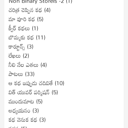
Non Binary Storeis -2
(1)
చరిత్ర చెప్పిన కథ
(4)
మా వూరి కథ
(5)
క్వీర్ కథలు
(1)
బొమ్మకు కథ
(11)
కార్టూన్స్
(3)
లేఖలు
(2)
నీలి నేల ఎతలు
(4)
పాటలు
(33)
ఆ కథ ఇప్పుడు చదివితే
(10)
విత్ యువర్ పర్మిషన్
(5)
ముందుమాట
(5)
అధ్యయనం
(3)
కథ వెనుక కథ
(3)