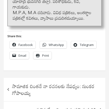
యాదాద్రి భువనగిరి జిల్లా). పరిశోధకుడు, కవి,
గాయకుడు.
M.P.A, M.A చదివాడు. వివిధ పత్రికలు, అంతర్జాల
పత్రికల్లో కవితలు, వ్యాసాలు ప్రచురితమయ్యాయి.
Share this:
Facebook
WhatsApp
Telegram
Email
Print
Post
సామాజిక చింతనే నా రచనలకు నేపధ్యం: సుంకర
navigation
గోపాలయ్య