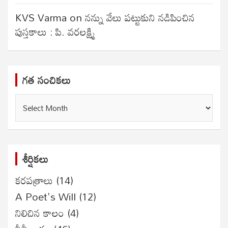
KVS Varma
on
నన్ను వేలు పట్టుకుని నడిపించిన
పుస్తకాలు : పి. వరలక్ష్మి
గత సంచికలు
గత
సంచికలు
శీర్షికలు
కరపత్రాలు
(14)
A Poet's Will
(12)
నిలిచిన కాలం
(4)