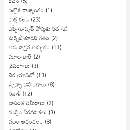
రచన
(5)
ఇల్లొక రాజ్యాంగం
(1)
కొత్త కలం
(23)
ఎఫ్బీ/వాట్సప్ పోస్టుకు కథ
(2)
మర్చిపోకూడని గతం
(2)
అరుణాక్షర అద్భుతం
(11)
మూలాఖాత్
(2)
ప్రసంగాలు
(3)
చెర యాదిలో
(13)
స్వేచ్ఛా విహంగాలు
(8)
నివాళి
(12)
వాసంత సమీరాలు
(2)
ముస్లిం వీరవనితలు
(3)
చలం అచంచలం
(8)