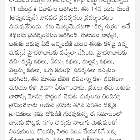
11 యేండ్ల కే వివాహం జరిగింది. తన 14వ యేట నుండే
(అప్పుడప్పుడే) జానపద ప్రదర్శనలు ప్రదర్శించటం
సురువుజేసిండు. తను మొట్టుమొదటగా ‘‘కీళ్ళ గుర్రం’’ అనే
కథలను ప్రదర్శించటం జరిగింది. కుటుంబ బాధ్యత,
బతుకు దెరువు వీటి అన్నింటికి మించి తనకు కళపై ఉన్న
మక్కువే హైదరాబాద్‍కు వచ్చేలా చేసింది. హైదరాబాద్‍కు
వచ్చి వృష్ఠి కథలు, బీరప్ప కథలు, మల్లన్న కథలు,
ఎల్లమ్మ కథలు, ఒగ్గు కథలపై ప్రదర్శనలు ఇవ్వటం
జరిగింది. తన మానవ జీవిత జీవనాన్ని కళా జీవితంగా
మరియు కళా జీవిగా పేరుగాంచాడు. ప్రజలు తమ బతుకు
భారాన్ని మోస్తూ పొద్దంత చెమట చుక్కలను చిందిస్తూ
శ్రమించేవారు అయన శ్రమకు తగిన ఫలితం దక్కక
శ్రామికులు శ్రమ దోపిడికి గురవుతున్న ఈ సమాజంలో
జానెడు పొట్టకు సగం డొక్కను నాలుగు మెతుకులతో
నింపుకుంటు కొండల్ని సైతం పిండి చేయగలిగే బక్క
జీవులు వారి రెక్కల్ని నమ్ముకొని బ్రతుకీడుస్తున్న ప్రజలు