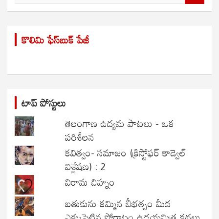
e
a
r
కొలిమి ఫేస్‌బుక్ పేజీ
c
h
టాప్ పోస్టులు
తెలంగాణ ఉద్యమ పాటలు - ఒక
పరిశీలన
కవిత్వం- సమాజం (క్రిస్టోఫర్ కాడ్వెల్
విశ్లేషణ) : 2
విరామ చిహ్నం
బతుకును కమ్మిన బీభత్సం మీద
ఎక్కుపెట్టిన పోరాటం ఉదయమిత్ర కథలు