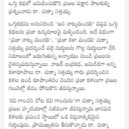
ఒగ్గు కథలో ఇమిడించుకొని ప్రజల పక్షాన పాలకుల్ని
ప్రశ్నించాడు డా. చుక్కా సత్తయ్య.
ఒగ్గుకథను అనుసరించి ‘‘జన నాట్యమండలి’’ విప్లవ ఒగ్గు
కథలను ప్రజా ఉద్యమాలపై మళ్ళించింది. అదే విధంగా
‘‘ప్రజా నాట్య మండలి’’, ‘‘ప్రజా కళా మండలి’ చుక్కా
సత్తయ్య ప్రదర్శించే పల్లె సుద్దులను గొల్ల సుద్దులుగా చేసి
సమాజంలో జరుగుతున్న అన్యాయం నుండి ప్రజలను
చైతన్యపరుస్తున్నాయి. నాజర్‍ బుర్రకథ, జమిడికగా అన్ని
కళారూపాలు డా. చుక్కా సత్తయ్య గారు ప్రదర్శించిన
కళల ఉండి రూపాంతరం చెందిన ప్రజా కళలుగా ప్రజల
గుండెల్లో జీవం పోసుకొని జీవిస్తున్నాయి.
‘రవి గాంచని చోట కవి గాంచును’’గా చుక్కా సత్తయ్య
ప్రజల హృదయాల్లో సజీవంగా జీవిస్తున్నాడు జానపద
కళలకు ప్రపంచ స్థాయిలో ఒక విప్లవాత్మకమైన
గుర్తింపును, ప్రాముఖ్యతను తీసుకొచ్చాడు డా. చుక్కా