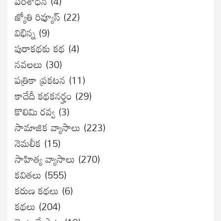
ప‌రిశోధ‌న‌
(4)
జ్యోతి రివ్యూస్
(22)
విభిన్న
(9)
పురాకథకు కథ
(4)
నవలలు
(30)
పత్రికా ప్రకటన
(11)
కాదేదీ కథకనర్హం
(29)
కొలిమి రవ్వ
(3)
సామాజిక వ్యాసాలు
(223)
నెమలీక
(15)
సాహిత్య వ్యాసాలు
(270)
కవితలు
(555)
కరుణ కథలు
(6)
కథలు
(204)