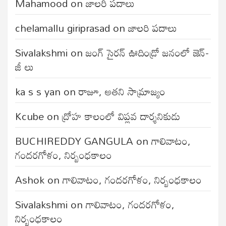
Mahamood
on
జాలరి పదాలు
chelamallu giriprasad
on
జాలరి పదాలు
Sivalakshmi
on
జంగ్‌ సైరన్‌ ఊదిండ్రో జనంలో జెన్-
జీ లు
ka s s yan
on
రాజూ, అతని సామ్రాజ్యం
Kcube
on
ద్రోహ కాలంలో విప్లవ దార్శనికుడు
BUCHIREDDY GANGULA
on
గాలివాటం,
గందరగోళం, నిర్బంధకాలం
Ashok
on
గాలివాటం, గందరగోళం, నిర్బంధకాలం
Sivalakshmi
on
గాలివాటం, గందరగోళం,
నిర్బంధకాలం