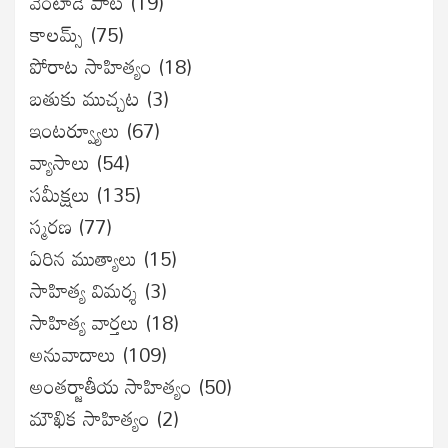
వెంటాడే పాట
(19)
కాలమ్స్
(75)
పోరాట సాహిత్యం
(18)
బతుకు ముచ్చట
(3)
ఇంటర్వ్యూలు
(67)
వ్యాసాలు
(54)
సమీక్షలు
(135)
స్మరణ
(77)
ఏరిన ముత్యాలు
(15)
సాహిత్య విమర్శ
(3)
సాహిత్య వార్తలు
(18)
అనువాదాలు
(109)
అంతర్జాతీయ సాహిత్యం
(50)
మౌఖిక సాహిత్యం
(2)