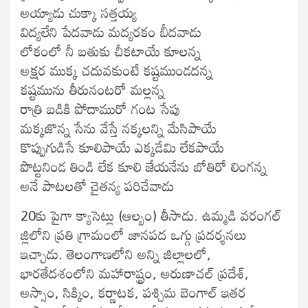
అయ్యాడు చుక్కా సత్తయ్య
విద్యలేని పేదవాడు మద్యరకం బీదవాడు
లోకంలో నీ బతుకు చీకటాయే కూలన్న
అక్షర ముక్క చదువకుంటే కష్టముండదన్న
కష్టమును తీరునంటరో మల్లన్న
రాత్రి బడికి పోదామురో గంట సేపు
మక్కజొన్న సేను వేస్తే నక్కలన్ని మేసిపాయే
కొప్పుగుడిసే కూలిపాయే ఎక్కడేమి లేకపాయే
పొట్టనిండ తిండి లేక కూలి జేయనేను బోతిరో లింగన్న
అనే పాటలతో చైతన్య పరిచేవాడు
20కు పైగా క్యాసెట్లు (ఆల్బం) తీసాడు. ఉమ్మడి వరంగల్‍
జ్లిలోని ప్రతి గ్రామంలో జానపద ఒగ్గు ప్రదర్శనలు
ఇచ్చాడు. తెలంగాణలోని అన్ని జిల్లాలలో,
భారతేదశంలోని మహారాష్ట్రం, అరుణాచల్‍ ప్రదేశ్‍,
అస్సాం, సిక్కిం, కర్ణాటక, పశ్చిమ బెంగాల్‍ ఇతర