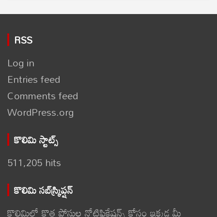
RSS
Log in
Entries feed
Comments feed
WordPress.org
కొలిమి స్టాట్స్
511,205 hits
కొలిమి సబ్‌స్క్రిప్షన్
కొలిమిలో కొత్త పోస్టుల నోటిఫికేషన్స్ కోసం ఇక్కడ మీ