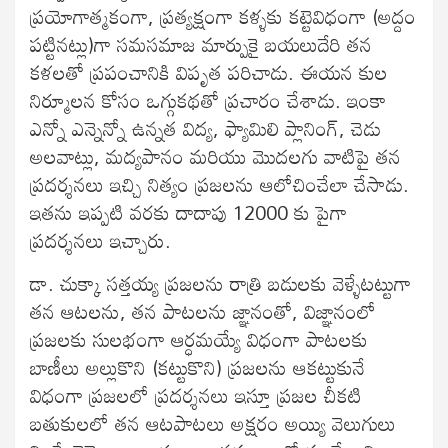
ప్రయోగాత్మకంగా, ప్రత్యక్షంగా కళ్ళకు కట్టెవిధంగా (అద్దం
పట్టినట్లు)గా సమసమాజ మార్పుకై బయలుదేరి తన
కళలతో ప్రపంచానికి విపృత పరిచాడు. ఈయన కుల
నిర్మూలన కోసం ఒగ్గుకథతో ప్రచారం చేశాడు. ఇంకా
ఎన్నో ఎన్నెన్నో ఉన్నత విద్య, ఫ్యామిలి ప్లానింగ్‍, చెడు
అలవాట్లు, మద్యపానం మరియు మొదలగు వాటిపై తన
ప్రదర్శనలు ఇచ్చి నిత్యం ప్రజలను ఆలోచించేలా చేసాడు.
ఇతను ఇప్పటి వరకు దాదాపు 12000 కు పైగా
ప్రదర్శనలు ఇచ్చారు.
డా. చుక్కా సత్తయ్య ప్రజలను రాత్రి బడులకు వెళ్ళేటట్టుగా
తన ఆటలను, తన పాటలను జ్ఞానంతో, విజ్ఞానంలో
ప్రజలకు సులభంగా ఆర్ధమయ్యే విధంగా పాటలకు
బాణీలు అల్లుకొని (కట్టుకొని) ప్రజలను ఆకట్టుకునే
విధంగా ప్రజలలో ప్రదర్శనలు ఇస్తూ ప్రజల చీకటి
బతుకులలో తన ఆటపాటలు అక్షరం అయ్యి వెలుగులు