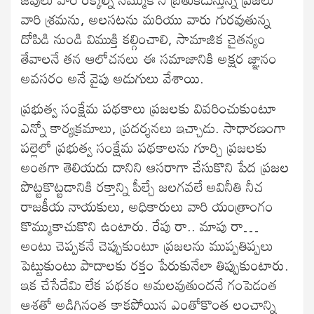
వారి శ్రమను, అలసటను మరియు వారు గురవుతున్న
దోపిడి నుండి విముక్తి కల్గించాలి, సామాజిక చైతన్యం
తేవాలనే తన ఆలోచనలు ఈ సమాజానికి అక్షర జ్ఞానం
అవసరం అనే వైపు అడుగులు వేశాయి.
ప్రభుత్వ సంక్షేమ పథకాలు ప్రజలకు వివరించుకుంటూ
ఎన్నో కార్యక్రమాలు, ప్రదర్శనలు ఇచ్చాడు. సాధారణంగా
పల్లెలో ప్రభుత్వ సంక్షేమ పథకాలను గూర్చి ప్రజలకు
అంతగా తెలియదు దానిని ఆసరాగా చేసుకొని పేద ప్రజల
పొట్టకొట్టడానికి రక్తాన్ని పీల్చే జలగవలే అవినీతి నీచ
రాజకీయ నాయకులు, అధికారులు వారి యంత్రాంగం
కొమ్ముకాచుకొని ఉంటారు. రేపు రా.. మాపు రా…
అంటు చెప్పకనే చెప్పుకుంటూ ప్రజలను ముప్పతిప్పలు
పెట్టుకుంటు పాదాలకు రక్తం పేరుకునేలా తిప్పుకుంటారు.
ఇక చేసేదేమి లేక పథకం అమలవుతుందనే గంపెడంత
ఆశతో అడిగినంత కాకపోయిన ఎంతోకొంత లంచాన్ని