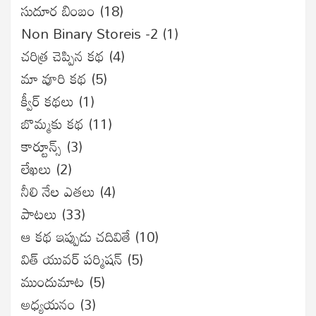
సుదూర బింబం
(18)
Non Binary Storeis -2
(1)
చరిత్ర చెప్పిన కథ
(4)
మా వూరి కథ
(5)
క్వీర్ కథలు
(1)
బొమ్మకు కథ
(11)
కార్టూన్స్
(3)
లేఖలు
(2)
నీలి నేల ఎతలు
(4)
పాటలు
(33)
ఆ కథ ఇప్పుడు చదివితే
(10)
విత్ యువర్ పర్మిషన్
(5)
ముందుమాట
(5)
అధ్యయనం
(3)