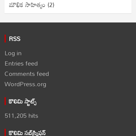
మౌఖిక సాహిత్యం
(2)
RSS
Log in
Entries feed
Comments feed
WordPress.org
కొలిమి స్టాట్స్
511,205 hits
కొలిమి సబ్‌స్క్రిప్షన్