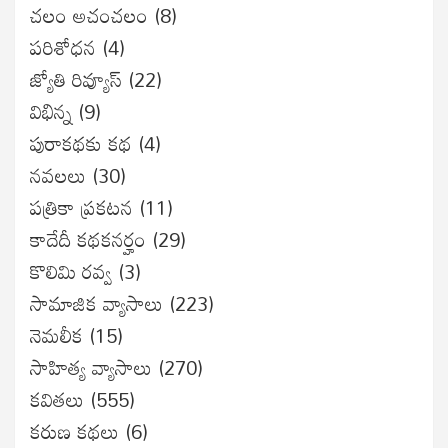
చలం అచంచలం
(8)
ప‌రిశోధ‌న‌
(4)
జ్యోతి రివ్యూస్
(22)
విభిన్న
(9)
పురాకథకు కథ
(4)
నవలలు
(30)
పత్రికా ప్రకటన
(11)
కాదేదీ కథకనర్హం
(29)
కొలిమి రవ్వ
(3)
సామాజిక వ్యాసాలు
(223)
నెమలీక
(15)
సాహిత్య వ్యాసాలు
(270)
కవితలు
(555)
కరుణ కథలు
(6)