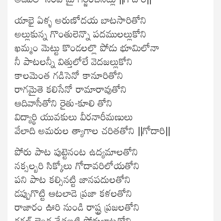
యాభై ఏళ్ళ అరుణోదయ బాటసారితోని
అల్లుకున్న గొంతులెన్నొ పదములల్లుకోని
ఖమ్మం మెట్టు కొండలల్లొ పోడు భూమిలోనా
నీ పాటలన్నీ విత్తులోలే వెదజల్లుకోని
కాలమెంత గడిసెనో కానూరితోని
రాగమైతె కలిసేనో రామారావుతోని
ఆదివాసీతోని రైతు-కూలి తోని
విద్యార్థి యువకులు వీరనారీమణులు
వేలాది అమరుల త్యాగాల చరితతోని ||గోదారి||
పోరు పాట పుట్టెనంట ఉద్యమాలతోని
నక్సల్బరి సిక్కోలు గోదావరిలోయతోని
పని పాట కల్సినట్టి జానపదులతోని
డప్పుగొట్టి ఆటలాడె ప్రజా కళలతోని
రాజారం ఊరి నుండి రాష్ట్ర ప్రజలతోని
రగల్ జెండ చేతబట్టి పోరుబాటతోని