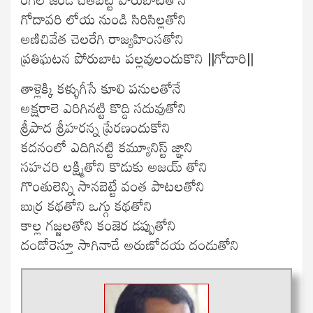
గోదావరి లోయ నుండి సిరిసిల్లతోని
అణిచివేత చెలరేగి రాజ్యహింసతోని
ప్రతిఘటన పోరుబాట పల్లవులందుకొని ||గోదారి||
తాళ్లెక్కి కళ్ళుగీసే కూలి పనులతోనే
అక్షరాలె ఎరిగినట్టి కొద్ది సదువుతోని
శ్రీపాద శ్రీహరన్న ప్రేరణందుకోని
కదనంలో ఎదిగినట్టి కమ్యూనిస్ట్ జ్ఞాని
సహచరి లక్ష్మితోని కొడుకు అజయ్ తోని
గొంతులెన్ని సానబెట్టే వంత పాటలతోని
బుర్ర కథతోని ఒగ్గు కథతోని
కాల్ల గజ్జలతోని కంజెర డప్పుతోని
దండోరెస్తూ సాగినాడే అరుణోదయ దండుతోని