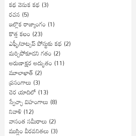
కథ వెనుక కథ
(3)
రచన
(5)
ఇల్లొక రాజ్యాంగం
(1)
కొత్త కలం
(23)
ఎఫ్బీ/వాట్సప్ పోస్టుకు కథ
(2)
మర్చిపోకూడని గతం
(2)
అరుణాక్షర అద్భుతం
(11)
మూలాఖాత్
(2)
ప్రసంగాలు
(3)
చెర యాదిలో
(13)
స్వేచ్ఛా విహంగాలు
(8)
నివాళి
(12)
వాసంత సమీరాలు
(2)
ముస్లిం వీరవనితలు
(3)