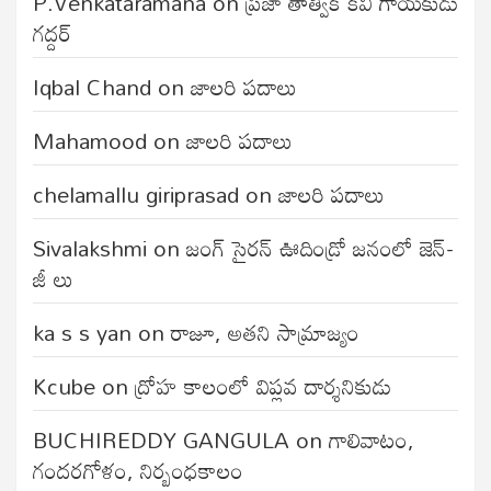
P.Venkataramana
on
ప్రజా తాత్విక కవి గాయకుడు
గద్దర్
Iqbal Chand
on
జాలరి పదాలు
Mahamood
on
జాలరి పదాలు
chelamallu giriprasad
on
జాలరి పదాలు
Sivalakshmi
on
జంగ్‌ సైరన్‌ ఊదిండ్రో జనంలో జెన్-
జీ లు
ka s s yan
on
రాజూ, అతని సామ్రాజ్యం
Kcube
on
ద్రోహ కాలంలో విప్లవ దార్శనికుడు
BUCHIREDDY GANGULA
on
గాలివాటం,
గందరగోళం, నిర్బంధకాలం