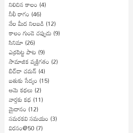
నిలిచిన కాలం
(4)
నీలీ రాగం
(46)
నేల మీద నిలబడి
(12)
కాలం గుండె చప్పుడు
(9)
సినిమా
(26)
ఎర్రపిట్ట పాట
(9)
సామాజిక వ్యక్తిగతం
(2)
బిచ్‌డా చమన్
(4)
బతుకు సేద్యం
(15)
ఆమె కథలు
(2)
వార్తకు కథ
(11)
మైదానం
(12)
సమరకవి సమయం
(3)
విరసం@50
(7)