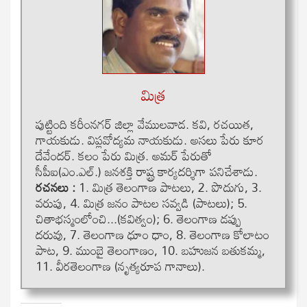
మిత్ర
పుట్టింది కరీంనగర్ జిల్లా వేములవాడ. కవి, రచయిత,
గాయకుడు. విప్లవోద్యమ నాయకుడు. అసలు పేరు కూర
దేవేందర్. కలం పేరు మిత్ర. అమర్ పేరుతో
సీపీఐ(ఎం.ఎల్.) జనశక్తి రాష్ట్ర కార్యదర్శిగా పనిచేశాడు.
రచనలు :
1. మిత్ర తెలంగాణ పాటలు, 2. పొదుగు, 3.
వరుపు, 4. మిత్ర జనం పాటల సవ్వడి (పాటలు); 5.
చితాభస్మంలోంచి...(కవిత్వం); 6. తెలంగాణ డప్పు
దరువు, 7. తెలంగాణ ధూం ధాం, 8. తెలంగాణ కోలాటం
పాట, 9. ముంబై తెలంగాణం, 10. బహుజన బతుకమ్మ,
11. వీరతెలంగాణ (నృత్యరూప గానాలు).