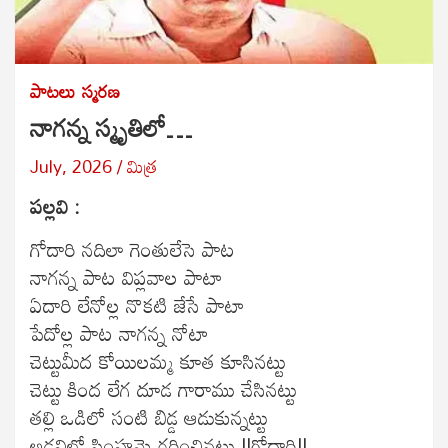
పాటలు
స్మరణ
నాగన్న స్మృతిలో…
July, 2026
మిత్ర
పల్లవి :
గోదారి నదిలా గెంతులేసె పాట
నాగన్న పాట విప్లవాల పాటా
ఏదారి లేనోల్ల నొకటి జేసే పాటా
పేదోల్ల పాట నాగన్న నోటా
చెట్టుమీద కోయిలమ్మ కూత కూసినట్టు
చెట్టు కింద లేగ దూడ గారాము చేసినట్టు
తల్లి ఒడిలో సంటి బిడ్డ ఆడుకున్నట్టు
అడవిలో సింహమై గర్జించినట్లు ||గోదారి||