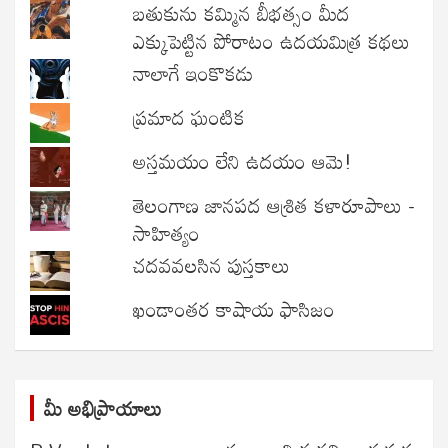
బతుకును కమ్మిన బీభత్సం మీద
ఎక్కుపెట్టిన పోరాటం ఉదయమిత్ర కథలు
నాలాగే ఇంకొకడు
ప్రమాద ఘంటిక
అస్తమయం లేని ఉదయం ఆమె!
తెలంగాణ జానపద ఆశ్రిత కళారూపాలు -
సాహిత్యం
చదవవలసిన పుస్తకాలు
ఖండాంతర కాషాయ ఫాసిజం
మీ అభిప్రాయాలు