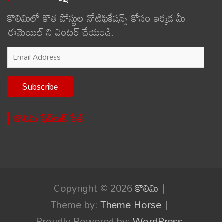
కొలిమిలో కొత్త పోస్టుల నోటిఫికేషన్స్ కోసం ఇక్కడ మీ
ఈమెయిల్ ని ఎంటర్ చేయండి.
Email
Address
Subscribe
కొలిమి ఫేస్‌బుక్ పేజీ
Copyright © 2026
కొలిమి
Theme by:
Theme Horse
Proudly Powered by:
WordPress