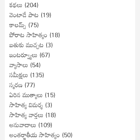
కథలు
(204)
వెంటాడే పాట
(19)
కాలమ్స్
(75)
పోరాట సాహిత్యం
(18)
బతుకు ముచ్చట
(3)
ఇంటర్వ్యూలు
(67)
వ్యాసాలు
(54)
సమీక్షలు
(135)
స్మరణ
(77)
ఏరిన ముత్యాలు
(15)
సాహిత్య విమర్శ
(3)
సాహిత్య వార్తలు
(18)
అనువాదాలు
(109)
అంతర్జాతీయ సాహిత్యం
(50)