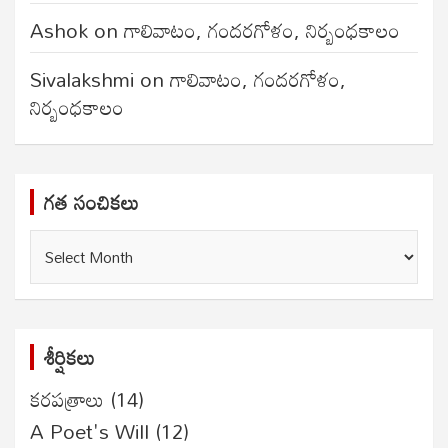
Ashok
on
గాలివాటం, గందరగోళం, నిర్బంధకాలం
Sivalakshmi
on
గాలివాటం, గందరగోళం,
నిర్బంధకాలం
గత సంచికలు
గత
సంచికలు
శీర్షికలు
కరపత్రాలు
(14)
A Poet's Will
(12)