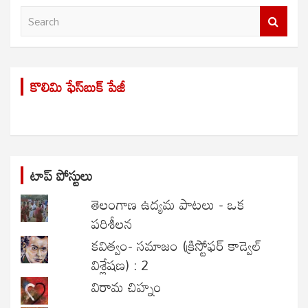
S
e
a
r
కొలిమి ఫేస్‌బుక్ పేజీ
c
h
టాప్ పోస్టులు
తెలంగాణ ఉద్యమ పాటలు - ఒక
పరిశీలన
కవిత్వం- సమాజం (క్రిస్టోఫర్ కాడ్వెల్
విశ్లేషణ) : 2
విరామ చిహ్నం