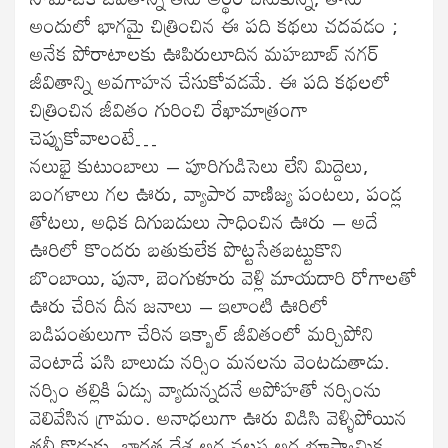
అందులో భాగమై చిత్రించిన ఈ పది కథలు చదవడం ;
అనేక పోరాటాలకు ఊపిరులూదిన మహబూబ్ నగర్
జీవితాన్ని అవగాహన చేసుకోవడమే. ఈ పది కథలలో
చిత్రించిన జీవితం గురించి రేఖామాత్రంగా
చెప్పుకోవాలంటే…
నలుభై కుటుంబాలు – పూరిగుడిసెలు లేని మిద్దెలు,
బంగళాలు గల ఊరు, వ్యాపార వాణిజ్య పంటలు, పండ్ల
తోటలు, అధిక దిగుబడులు సాధించిన ఊరు – అదే
ఊరిలో కొందరు బతుకులేక పొట్టసేతబట్టుకొని
బొంబాయి, పునా, బెంగుళూరు వెళ్లి మాయదారి రోగాలతో
ఊరు చేరిన దీన జనాలు – ఇలాంటి ఊరిలో
బడిపంతులుగా చేరిన ఇక్బాల్ జీవితంలో మర్చిపోని
వెంటాడే పసి బాలుడు నర్సిం మనలను వెంటడుతాడు.
నర్సిం తల్లికి ఏడ్సు వ్యాదున్నదనే అపోహతో నర్సింను
వెలివేసిన గ్రామం. అనాధలుగా ఊరు విడిసి వెళ్ళిపోయిన
తల్లీ కొడుకు. భారత దేశ అర్ధ వలస అర్ధ భూస్వామిక