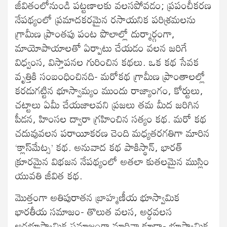
జీవితంలోనుండి పట్టణాలకు వలసపోవడం; ప్రపంచీకరణ
నేపథ్యంలో ప్రమాదకరమైన రసాయనిక పరిశ్రమలను
గ్రామీణ ప్రాంతపు పంట పొలాల్లో దుర్మార్గంగా,
మాయోపాయాలతో ఏర్పాటు చేయడం వలన జరిగే
విధ్వంస, విస్తాపనల గురించిన కథలు. ఒక కథ సేవక
వృత్తికి సంబంధించినది- మరోకథ గ్రామీణ ప్రాంతాలల్లో
కరడుగట్టిన భూస్వామ్యం ముందు రాజ్యాంగం, కోర్టులు,
చట్టాలు ఏమీ చేయజాలవని ప్రజలు తమ మీద జరిగిన
పీడన, హింసల ద్వారా గ్రహించిన సత్యం కథ. మరో కథ
చదువువలన పరాయీకరణ చెంది మధ్యతరగతిగా మారిన
‘క్లాస్‌మేట్స’ కథ. అనువాద కథ పాకిస్థాన్, భారత్
క్రూరమైన విభజన నేపథ్యంలో అతలా కుతలమైన ముస్లిం
యువతి జీవిత కథ.
మొత్తంగా అతిపురాతన బ్రాహ్మణీయ భూస్వామిక
భారతీయ సమాజం- తొలుత వలస, అర్ధవలస
అర్ధభూస్వామిక సమాజంగా మారినా కూడా- భూస్వామిక