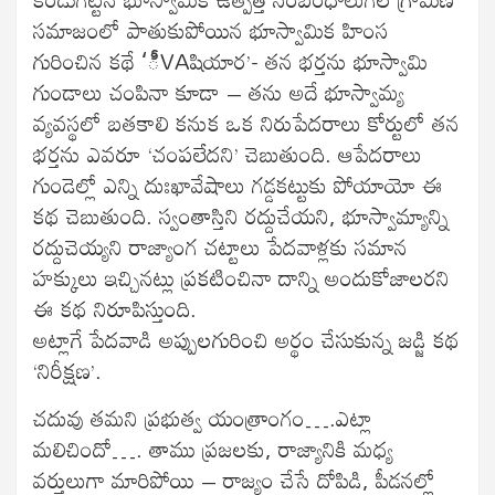
సమాజంలో పాతుకుపోయిన భూస్వామిక హింస
గురించిన కథే ‘ీVAషియార’- తన భర్తను భూస్వామి
గుండాలు చంపినా కూడా – తను అదే భూస్వామ్య
వ్యవస్థలో బతకాలి కనుక ఒక నిరుపేదరాలు కోర్టులో తన
భర్తను ఎవరూ ‘చంపలేదని’ చెబుతుంది. ఆపేదరాలు
గుండెల్లో ఎన్ని దుఃఖావేషాలు గడ్డకట్టుకు పోయాయో ఈ
కథ చెబుతుంది. స్వంతాస్తిని రద్దుచేయని, భూస్వామ్యాన్ని
రద్దుచెయ్యని రాజ్యాంగ చట్టాలు పేదవాళ్లకు సమాన
హక్కులు ఇచ్చినట్లు ప్రకటించినా దాన్ని అందుకోజాలరని
ఈ కథ నిరూపిస్తుంది.
అట్లాగే పేదవాడి అప్పులగురించి అర్థం చేసుకున్న జడ్జి కథ
‘నిరీక్షణ’.
చదువు తమని ప్రభుత్వ యంత్రాంగం….ఎట్లా
మలిచిందో…. తాము ప్రజలకు, రాజ్యానికి మధ్య
వర్తులుగా మారిపోయి – రాజ్యం చేసే దోపిడి, పీడనల్లో