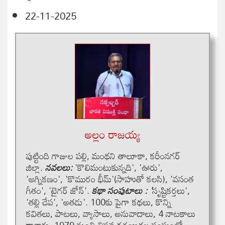
22-11-2025
అల్లం రాజ‌య్య‌
పుట్టింది గాజుల ప‌ల్లి, మంథ‌ని తాలూకా, క‌రీంన‌గ‌ర్
జిల్లా.
న‌వ‌ల‌లు:
'కొలిమంటుకున్నది', 'ఊరు',
'అగ్నికణం', 'కొమురం భీమ్'(సాహుతో కలసి), 'వసంత
గీతం', 'టైగర్ జోన్'.
కథా సంపుటాలు
: '
సృష్టికర్తలు',
'తల్లి చేప', 'అతడు'. 100కు పైగా క‌థ‌లు, కొన్ని
క‌విత‌లు, పాట‌లు, వ్యాసాలు, అనువాదాలు, 4 నాట‌కాలు
రాశారు. 1979 నుంచి విప్ల‌వ ర‌చ‌యిత‌ల సంఘంలో