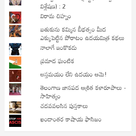
విశ్లేషణ) : 2
విరామ చిహ్నం
బతుకును కమ్మిన బీభత్సం మీద
ఎక్కుపెట్టిన పోరాటం ఉదయమిత్ర కథలు
నాలాగే ఇంకొకడు
ప్రమాద ఘంటిక
అస్తమయం లేని ఉదయం ఆమె!
తెలంగాణ జానపద ఆశ్రిత కళారూపాలు -
సాహిత్యం
చదవవలసిన పుస్తకాలు
ఖండాంతర కాషాయ ఫాసిజం