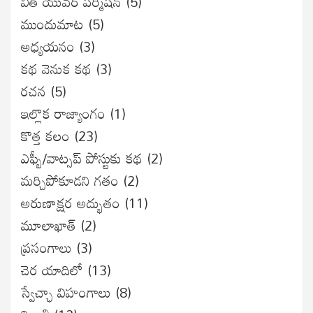
విత్ యువర్ పర్మిషన్
(5)
ముందుమాట
(5)
అధ్యయనం
(3)
కథ వెనుక కథ
(3)
రచన
(5)
ఇల్లొక రాజ్యాంగం
(1)
కొత్త కలం
(23)
ఎఫ్బీ/వాట్సప్ పోస్టుకు కథ
(2)
మర్చిపోకూడని గతం
(2)
అరుణాక్షర అద్భుతం
(11)
మూలాఖాత్
(2)
ప్రసంగాలు
(3)
చెర యాదిలో
(13)
స్వేచ్ఛా విహంగాలు
(8)