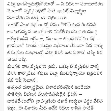
ఎట్లా భాగస్వాములైపోయారో – ఏ విధంగా పరాయీకరణ
చెందారో ‘స్పర్శ’ కథలో పాత ఇంటర్ విద్యార్థుల
సమావేశం సందర్భంగా చిత్రించారు.
‘జాఫర్ సాబ’ కథ ఇంట్లో దీపం పొరపాటున కిందపడి
అంటుకున్న మంటల్లో కాలి చనిపోయాడని చిత్రింపబడ్డ
ఆత్మీయుడిని ఆర్థంగా, దుఃఖంగా తలుచుకోవడం కథ –
గ్రామంలో హిందూ ముస్లిం విభేదాలు లేకుండా పేద వాళ్ళు
తమ సుఖ దుఃఖాలల్లో ఎట్లా కలిసి బతుకుతారో చెప్పే కథ
‘జిందే రిష్తే’.
మంగలి వారి వృత్తిలోని శ్రమ, ఒకప్పటి వృత్తిపని వాళ్ళ
పనిని కార్పొరేటు శక్తులు ఎట్లా కబలిస్తున్నాయో చిత్రించిన
కథ ‘రిషీ సెలూన’.
అత్యంత దుర్మార్గమైన, విశాదభరితమైన ఇండియా
పాకిస్తాన్ విభజన వలసాధిపతులైన బ్రిటన్ –
భారతదేశంలోని బ్రాహ్మణీయ దళారీ బుర్జువా వర్గం చేసిన
కుట్ర. ఈ విశాదం మీద అనేక కథలు రాసిన సాదత్