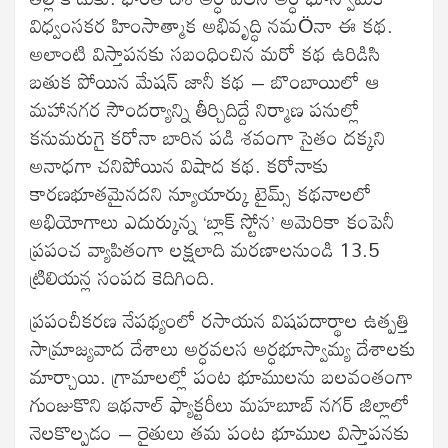
విధ్వంసకర హింసాత్మాక అభివృద్ధి నమÖనా ఈ కథ.
అలాంటి విస్తాపనకు సబంధించిన మరో కథ ఉరిడిసి
బతుక పోయిన మేషన్ జానీ కథ – బొంబాయిలో ఆ
మహానగర సౌందర్యాన్ని తీర్చిదిద్దే నిర్మాణ పనుల్లో
కనుమరుగై కరోనా బారిన పడి శవంగా సైతం దక్కని
అనాధగా చనిపోయిన విషాద కథ. కరోనాకు
కారణభూతమైనదని న్యూయార్కు టైమ్స్ కథనాలలో
అభియోగాలు ఎదుర్కున్న ‘బ్లాక్ స్టోన’ అమెరికా కంపెనీ
ప్రపంచ వ్యాపితంగా లక్షలాది మరణాలనుండి 13.5
ట్రిలియన్ల సంపద కెదిగింది.
ప్రపంచీకరణ నేపథ్యంలో రసాయన విషపదార్థాల ఉత్పత్తి
సామ్రాజ్యవాద దేశాలు అర్ధవలస అర్ధభూస్వామ్య దేశాలకు
మార్చాయి. గ్రామాలల్లో పంట భూములను బలవంతంగా
గుంజుకొని ఇథనాల్ ఫ్యాక్టరీలు మహబూబ్ నగర్ జిల్లాలో
నెలకొల్పడం – రైతులు తమ పంట భూముల విస్తాపనకు