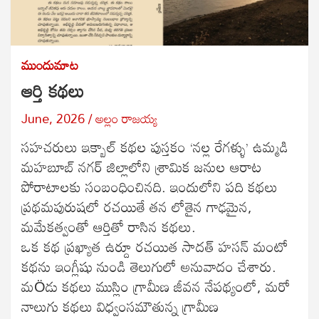
ముందుమాట
ఆర్తి కథలు
June, 2026
అల్లం రాజ‌య్య‌
సహచరులు ఇక్బాల్ కథల పుస్తకం ‘నల్ల రేగళ్ళు’ ఉమ్మడి
మహబూబ్ నగర్ జిల్లాలోని శ్రామిక జనుల ఆరాట
పోరాటాలకు సంబంధించినది. ఇందులోని పది కథలు
ప్రథమపురుషలో రచయితే తన లోతైన గాఢమైన,
మమేకత్వంతో ఆర్తితో రాసిన కథలు.
ఒక కథ ప్రఖ్యాత ఉర్దూ రచయిత సాదత్ హసన్ మంటో
కథను ఇంగ్లీషు నుండి తెలుగులో అనువాదం చేశారు.
మÖడు కథలు ముస్లిం గ్రామీణ జీవన నేపథ్యంలో, మరో
నాలుగు కథలు విధ్వంసమౌతున్న గ్రామీణ