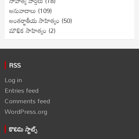
సాహిత్య వార్తలు
(18)
అనువాదాలు
(109)
అంతర్జాతీయ సాహిత్యం
(50)
మౌఖిక సాహిత్యం
(2)
RSS
Log in
Entries feed
Comments feed
WordPress.org
కొలిమి స్టాట్స్