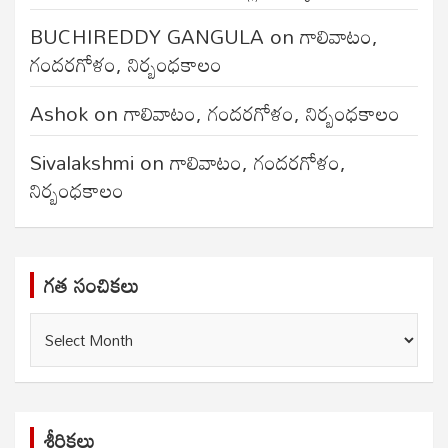
BUCHIREDDY GANGULA
on
గాలివాటం,
గందరగోళం, నిర్బంధకాలం
Ashok
on
గాలివాటం, గందరగోళం, నిర్బంధకాలం
Sivalakshmi
on
గాలివాటం, గందరగోళం,
నిర్బంధకాలం
గత సంచికలు
గత
సంచికలు
శీర్షికలు