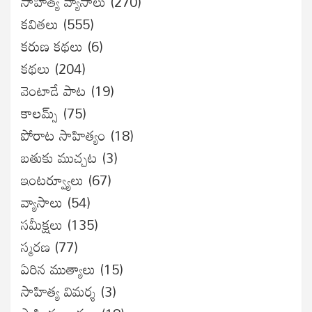
సాహిత్య వ్యాసాలు
(270)
కవితలు
(555)
కరుణ కథలు
(6)
కథలు
(204)
వెంటాడే పాట
(19)
కాలమ్స్
(75)
పోరాట సాహిత్యం
(18)
బతుకు ముచ్చట
(3)
ఇంటర్వ్యూలు
(67)
వ్యాసాలు
(54)
సమీక్షలు
(135)
స్మరణ
(77)
ఏరిన ముత్యాలు
(15)
సాహిత్య విమర్శ
(3)