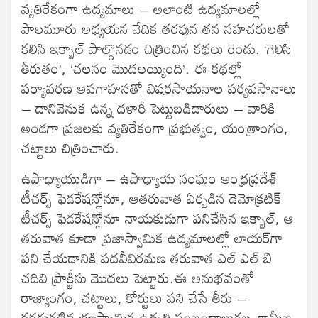
వ్యతిరేకంగా ఉద్యమాలు – అలాంటి ఉద్యమాలల్లో
పాలమూరు అధ్యయన వేదిక తరఫున తన సహచరులతో
కలిసి ఇక్బాల్ పాల్గొనడం చిత్రించిన కథలు రెండు. ‘గెలిసి
తీరుతం’, ‘చలనం మొదలయ్యింది’. ఈ కథల్లో
పర్యావరణ అవగాహనతో విషరసాయనాల పర్యవసానాలు
– దానివెనుక ఉన్న దళారీ పెట్టుబడిదారులు – వారికి
అండగా ప్రజలకు వ్యతిరేకంగా ప్రభుత్వం, యంత్రాంగం,
చట్టాలు చిత్రించారు.
ఉపాధ్యాయుడిగా – ఉపాధ్యాయ సంఘం ఆంధ్రప్రదేశ్
టీచర్స్ ఫెడరేషన్లోనూ, ఆతరువాత ఏర్పడిన డెమోక్రటిక్
టీచర్స్ ఫెడరేషన్లోనూ నాయకుడుగా పనిచేసిన ఇక్బాల్, ఆ
తరువాత కూడా ప్రజాస్వామిక ఉద్యమాలల్లో లాయర్‌గా
పని చేయడానికి పదవీవిరమణ తరువాత ఎల్ ఎల్ బి
చదివి ప్రాక్టీసు మొదలు పెట్టారు.ఈ అనుభవంతో
రాజ్యాంగం, చట్టాలు, కోర్టులు పని చేసే తీరు –
కరడుగట్టిన భూస్వామిక ఉత్పత్తి సంబంధాలుగల గ్రామీణ