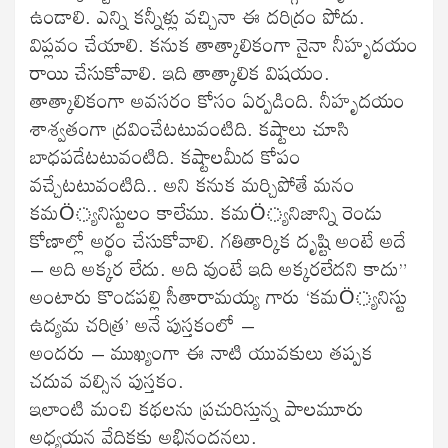
ఉండాలి. ఎన్ని కన్నీళ్లు వచ్చినా ఈ దరిద్రం పోదు.
విప్లవం చేయాలి. కనుక తాత్కాలికంగా నైనా నీహృదయం
రాయి చేసుకోవాలి. ఇది తాత్కాలిక విషయం.
తాత్కాలికంగా అవసరం కోసం ఏర్పడింది. నీహృదయం
శాశ్వతంగా ద్రవించేటటువంటిది. కష్టాలు చూసి
బాధపడేటటువంటిది. కష్టాలమీద కోపం
వచ్చేటటువంటిది.. అని కనుక మర్చిపోతే మనం
కమÖ్యనిస్టులం కాలేము. కమÖ్యనిజాన్ని రెండు
కోణాల్లో అర్థం చేసుకోవాలి. గతితార్కిక దృష్టి అంటే అదే
– అది అక్కర లేదు. అది వుంటే ఇది అక్కరలేదని కాదు”
అంటారు కొండపల్లి సీతారామయ్య గారు ‘కమÖ్యనిస్టు
ఉద్యమ చరిత్ర’ అనే పుస్తకంలో –
అందరు – ముఖ్యంగా ఈ నాటి యువకులు తప్పక
చదువ వల్సిన పుస్తకం.
ఇలాంటి మంచి కథలను ప్రచురిస్తున్న పాలమూరు
అధ్యయన వేదికకు అభినందనలు.