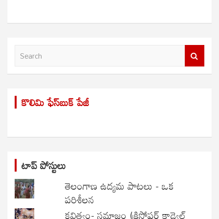
S
e
a
r
కొలిమి ఫేస్‌బుక్ పేజీ
c
h
టాప్ పోస్టులు
తెలంగాణ ఉద్యమ పాటలు - ఒక
పరిశీలన
కవిత్వం- సమాజం (క్రిస్టోఫర్ కాడ్వెల్