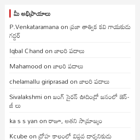
మీ అభిప్రాయాలు
P.Venkataramana
on
ప్రజా తాత్విక కవి గాయకుడు
గద్దర్
Iqbal Chand
on
జాలరి పదాలు
Mahamood
on
జాలరి పదాలు
chelamallu giriprasad
on
జాలరి పదాలు
Sivalakshmi
on
జంగ్‌ సైరన్‌ ఊదిండ్రో జనంలో జెన్-
జీ లు
ka s s yan
on
రాజూ, అతని సామ్రాజ్యం
Kcube
on
ద్రోహ కాలంలో విప్లవ దార్శనికుడు