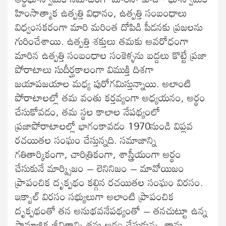
హింసాత్మాక ఉత్పత్తి విధానం, ఉత్పత్తి సంబంధాలు
విధ్వంసకరంగా మారి మరింత దోపిడి పీడనకు ప్రజలను
గురించేశాయి. ఉత్పత్తి శక్తులు తమకు అవరోధంగా
మారిన ఉత్పత్తి సంబంధాల సంకెళ్ళను బద్దలు కొట్టే ప్రజా
పోరాటాలు సుదీర్ఘకాలంగా విముక్తి దిశగా
జయాపజయాల మధ్య పురోగమిస్తున్నాయి. అలాంటి
పోరాటాలల్లో తమ వంతు కర్తవ్యంగా అధ్యయనం, అర్థం
చేసుకోవడం, తమ స్థల కాలాల నేపథ్యంలో
ప్రజాపోరాటాలల్లో భాగంకావడం 1970నుండి విప్లవ
రచయితల సంఘం చేస్తున్నది. సమాజాన్ని
గతితార్కికంగా, చారిత్రికంగా, శాస్త్రీయంగా అర్థం
చేసుకునే మార్క్సిజం – లెనినిజం – మావోయిజం
ప్రాపంచిక దృక్పథం కల్గిన రచయితల సంఘం విరసం.
ఇక్బాల్ విరసం సభ్యులుగా అలాంటి ప్రాపంచిక
దృక్పథంతో తన అనుభవనేపథ్యంతో – తనచుట్టూ ఉన్న
సామాజిక జీవితాన్ని తను అర్థం చేసుకున్న, తాను