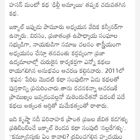
హసన్ మంటో కథ ‘ఢిల్లీ అమ్మాయి’ తప్పక చదువతగిన
కథ.
ఇక్బాల్ ఇప్పుడు పామూరు అధ్యయన వేదిక కన్వీనర్‌గా
ఉన్నారు. విరసం, ప్రజాతంత్ర ఉపాధ్యాయ సంఘాల
సభ్యుడిగా, నాయకుడిగా సమాజ చలనం శాస్త్రీయంగా
అధ్యయనం చేస్తూ తనవంతు కర్తవ్యంగా ప్రజా
ఉద్యమాలాల్లో చురుకైన కార్యకర్తగా ఎన్నో కథలు
రాయగలిగిన అనుభవం ఆచరణ కల్గినవారు. 2011లో
‘కఫన’ పేరిట మొదటి కథా సంపుటిగా ఏడు కథలతో
పుస్తకాన్ని ప్రచురించారు.తాను రచనకన్నా ఆచరణకే
ప్రాముఖ్యం ఇవ్వడంవల్లనో మరెందుచేతనో పదంటే పదే
కథలు అత్యంత ఆర్తితో మమేకత్వంతో రాశారు.
ఇది కృష్ణా నదీ పరివాహక ప్రాంత ప్రజల జీవిత కడగళ్ళు
ప్రతిబింబించే ఇక్బాల్ రెండవ కథా సంపుటి ‘నల్లరేగళ్ళు’.
“కమ్యూనిస్టుకు ఏం కావాలి? ద్రవించగల్గిన హృదయం