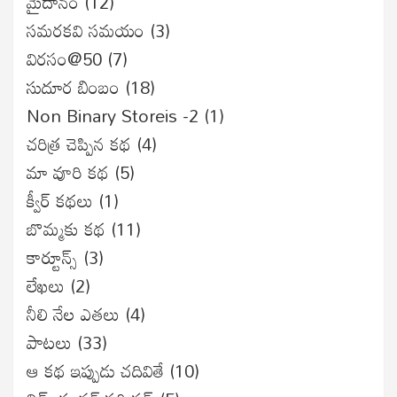
మైదానం
(12)
సమరకవి సమయం
(3)
విరసం@50
(7)
సుదూర బింబం
(18)
Non Binary Storeis -2
(1)
చరిత్ర చెప్పిన కథ
(4)
మా వూరి కథ
(5)
క్వీర్ కథలు
(1)
బొమ్మకు కథ
(11)
కార్టూన్స్
(3)
లేఖలు
(2)
నీలి నేల ఎతలు
(4)
పాటలు
(33)
ఆ కథ ఇప్పుడు చదివితే
(10)