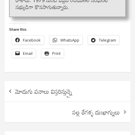
స‌భ్యుడిగా కొన‌సాగుతున్నారు.
Share this:
Facebook
WhatsApp
Telegram
Email
Print
Post
మోదుగు వనాలు విస్తరిస్తున్నై
navigation
నల్ల రేగళ్ళ దుఃఖాగ్నులు