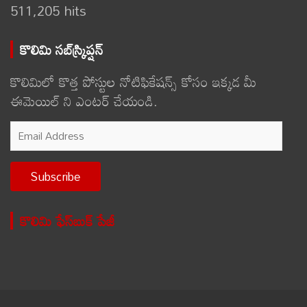
511,205 hits
కొలిమి సబ్‌స్క్రిప్షన్
కొలిమిలో కొత్త పోస్టుల నోటిఫికేషన్స్ కోసం ఇక్కడ మీ
ఈమెయిల్ ని ఎంటర్ చేయండి.
Email
Address
Subscribe
కొలిమి ఫేస్‌బుక్ పేజీ