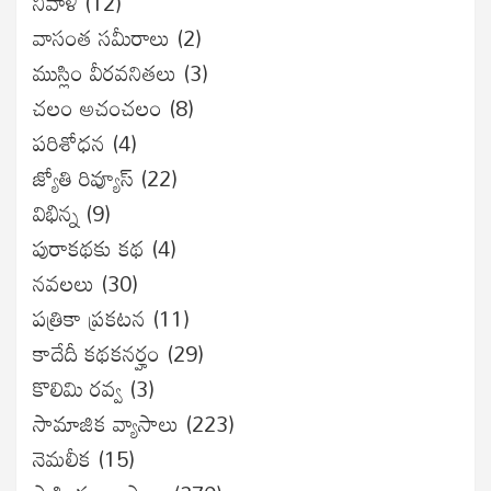
నివాళి
(12)
వాసంత సమీరాలు
(2)
ముస్లిం వీరవనితలు
(3)
చలం అచంచలం
(8)
ప‌రిశోధ‌న‌
(4)
జ్యోతి రివ్యూస్
(22)
విభిన్న
(9)
పురాకథకు కథ
(4)
నవలలు
(30)
పత్రికా ప్రకటన
(11)
కాదేదీ కథకనర్హం
(29)
కొలిమి రవ్వ
(3)
సామాజిక వ్యాసాలు
(223)
నెమలీక
(15)