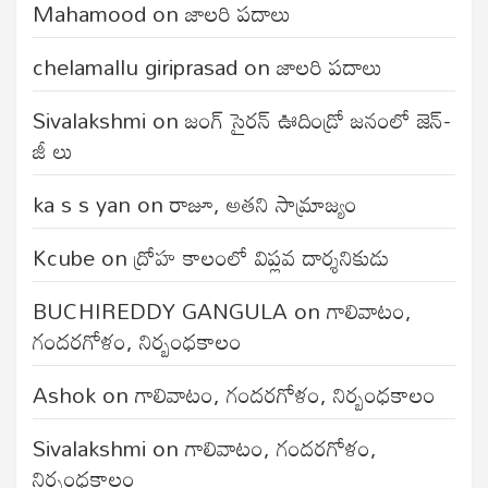
Mahamood
on
జాలరి పదాలు
chelamallu giriprasad
on
జాలరి పదాలు
Sivalakshmi
on
జంగ్‌ సైరన్‌ ఊదిండ్రో జనంలో జెన్-
జీ లు
ka s s yan
on
రాజూ, అతని సామ్రాజ్యం
Kcube
on
ద్రోహ కాలంలో విప్లవ దార్శనికుడు
BUCHIREDDY GANGULA
on
గాలివాటం,
గందరగోళం, నిర్బంధకాలం
Ashok
on
గాలివాటం, గందరగోళం, నిర్బంధకాలం
Sivalakshmi
on
గాలివాటం, గందరగోళం,
నిర్బంధకాలం