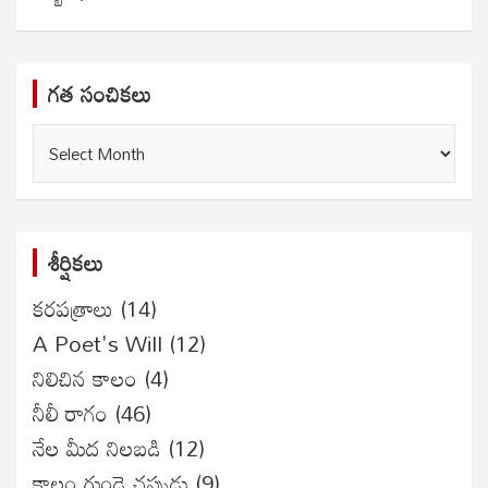
గత సంచికలు
గత
సంచికలు
శీర్షికలు
కరపత్రాలు
(14)
A Poet's Will
(12)
నిలిచిన కాలం
(4)
నీలీ రాగం
(46)
నేల మీద నిలబడి
(12)
కాలం గుండె చప్పుడు
(9)