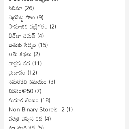
సినిమా
(26)
ఎర్రపిట్ట పాట
(9)
సామాజిక వ్యక్తిగతం
(2)
బిచ్‌డా చమన్
(4)
బతుకు సేద్యం
(15)
ఆమె కథలు
(2)
వార్తకు కథ
(11)
మైదానం
(12)
సమరకవి సమయం
(3)
విరసం@50
(7)
సుదూర బింబం
(18)
Non Binary Storeis -2
(1)
చరిత్ర చెప్పిన కథ
(4)
మా వూరి కథ
(5)