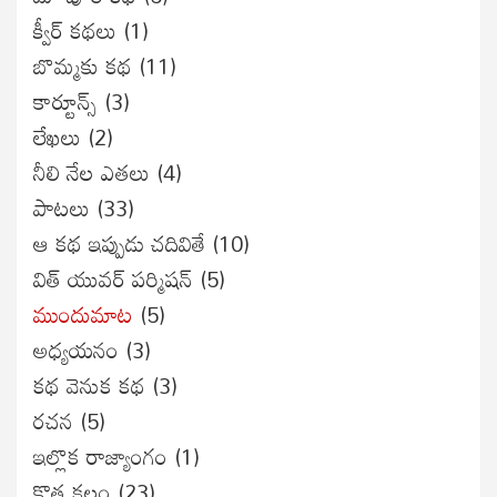
క్వీర్ కథలు
(1)
బొమ్మకు కథ
(11)
కార్టూన్స్
(3)
లేఖలు
(2)
నీలి నేల ఎతలు
(4)
పాటలు
(33)
ఆ కథ ఇప్పుడు చదివితే
(10)
విత్ యువర్ పర్మిషన్
(5)
ముందుమాట
(5)
అధ్యయనం
(3)
కథ వెనుక కథ
(3)
రచన
(5)
ఇల్లొక రాజ్యాంగం
(1)
కొత్త కలం
(23)