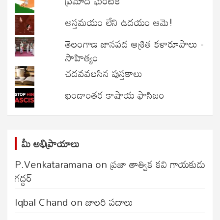
ప్రమాద ఘంటిక
అస్తమయం లేని ఉదయం ఆమె!
తెలంగాణ జానపద ఆశ్రిత కళారూపాలు -
సాహిత్యం
చదవవలసిన పుస్తకాలు
ఖండాంతర కాషాయ ఫాసిజం
మీ అభిప్రాయాలు
P.Venkataramana
on
ప్రజా తాత్విక కవి గాయకుడు
గద్దర్
Iqbal Chand
on
జాలరి పదాలు