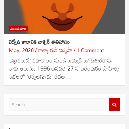
ముందుమాట
విద్వేష కాలానికి వాక్సిన్ ఈతిహాసం
May, 2026
కాత్యాయనీ విద్మహే
1 Comment
‘ఎర్రకలువ’ కథాకాలం నుండి బమ్మిడి జగదీశ్వరరావు
నాకు తెలుసు. 1996 జనవరి 27 న బరంపురం సాహిత్య
సభలలో ‘రెక్కలగూడు’ కథల…
S
e
a
r