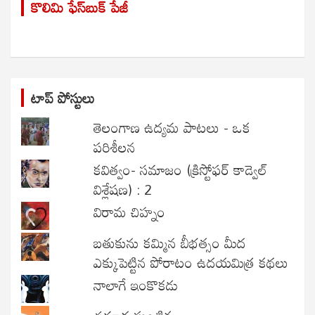
కొలిమి ఫేస్‌బుక్ పేజీ
c
h
టాప్ పోస్టులు
తెలంగాణ ఉద్యమ పాటలు - ఒక
పరిశీలన
కవిత్వం- సమాజం (క్రిస్టోఫర్ కాడ్వెల్
విశ్లేషణ) : 2
విరామ చిహ్నం
బతుకును కమ్మిన బీభత్సం మీద
ఎక్కుపెట్టిన పోరాటం ఉదయమిత్ర కథలు
నాలాగే ఇంకొకడు