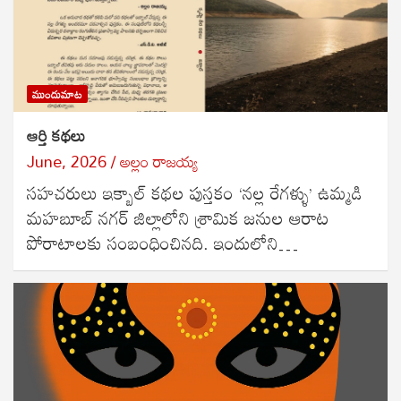
ముందుమాట
ఆర్తి కథలు
June, 2026
అల్లం రాజ‌య్య‌
సహచరులు ఇక్బాల్ కథల పుస్తకం ‘నల్ల రేగళ్ళు’ ఉమ్మడి
మహబూబ్ నగర్ జిల్లాలోని శ్రామిక జనుల ఆరాట
పోరాటాలకు సంబంధించినది. ఇందులోని…