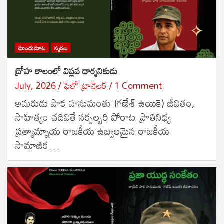
ముందుమాట
స్మరణ
ద్రోహ కాలంలో విప్లవ దార్శనికుడు
July, 2026
ఫెలో ట్రావెలర్
1 Comment
అమరుడు పాక హనుమంతు (గణేశ్ ఉయికె) జీవితం,
సాహిత్యం చదివితే నక్సల్బరి పోరాట ప్రాతినిధ్య
ప్రత్యామ్నాయ రాజకీయ ఉజ్వలమైన రాజకీయ
సామాజిక…