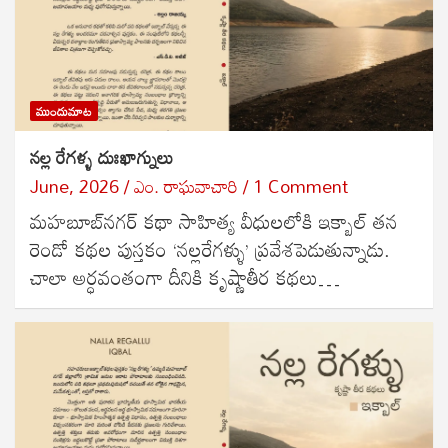
ముందుమాట
నల్ల రేగళ్ళ దుఃఖాగ్నులు
June, 2026
ఎం. రాఘవాచారి
1 Comment
మహబూబ్‌నగర్ కథా సాహిత్య వీధులలోకి ఇక్బాల్ తన
రెండో కథల పుస్తకం ‘నల్లరేగళ్ళు’ ప్రవేశపెడుతున్నాడు.
చాలా అర్ధవంతంగా దీనికి కృష్ణాతీర కథలు…