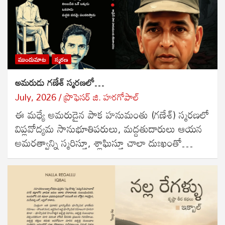
ముందుమాట
స్మరణ
అమరుడు గణేశ్ స్మరణలో…
July, 2026
ప్రొఫెసర్ జి. హరగోపాల్
ఈ మధ్యే అమరుడైన పాక హనుమంతు (గణేశ్) స్మరణలో
విప్లవోద్యమ సానుభూతిపరులు, మద్దతుదారులు ఆయన
అమరత్వాన్ని స్మరిస్తూ, శ్లాఘిస్తూ చాలా దుఃఖంతో…