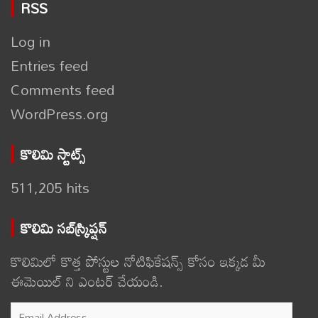
RSS
Log in
Entries feed
Comments feed
WordPress.org
కొలిమి స్టాట్స్
511,205 hits
కొలిమి సబ్‌స్క్రిప్షన్
కొలిమిలో కొత్త పోస్టుల నోటిఫికేషన్స్ కోసం ఇక్కడ మీ
ఈమెయిల్ ని ఎంటర్ చేయండి.
Email