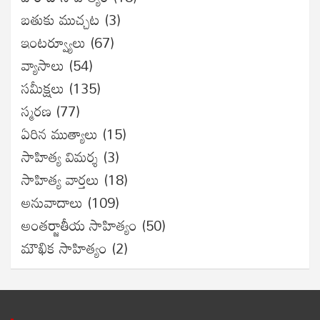
బతుకు ముచ్చట
(3)
ఇంటర్వ్యూలు
(67)
వ్యాసాలు
(54)
సమీక్షలు
(135)
స్మరణ
(77)
ఏరిన ముత్యాలు
(15)
సాహిత్య విమర్శ
(3)
సాహిత్య వార్తలు
(18)
అనువాదాలు
(109)
అంతర్జాతీయ సాహిత్యం
(50)
మౌఖిక సాహిత్యం
(2)