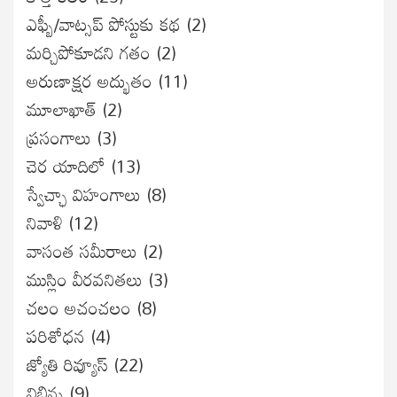
ఎఫ్బీ/వాట్సప్ పోస్టుకు కథ
(2)
మర్చిపోకూడని గతం
(2)
అరుణాక్షర అద్భుతం
(11)
మూలాఖాత్
(2)
ప్రసంగాలు
(3)
చెర యాదిలో
(13)
స్వేచ్ఛా విహంగాలు
(8)
నివాళి
(12)
వాసంత సమీరాలు
(2)
ముస్లిం వీరవనితలు
(3)
చలం అచంచలం
(8)
ప‌రిశోధ‌న‌
(4)
జ్యోతి రివ్యూస్
(22)
విభిన్న
(9)