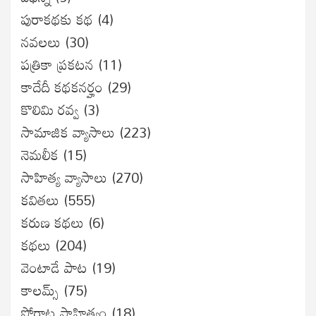
పురాకథకు కథ
(4)
నవలలు
(30)
పత్రికా ప్రకటన
(11)
కాదేదీ కథకనర్హం
(29)
కొలిమి రవ్వ
(3)
సామాజిక వ్యాసాలు
(223)
నెమలీక
(15)
సాహిత్య వ్యాసాలు
(270)
కవితలు
(555)
కరుణ కథలు
(6)
కథలు
(204)
వెంటాడే పాట
(19)
కాలమ్స్
(75)
పోరాట సాహిత్యం
(18)