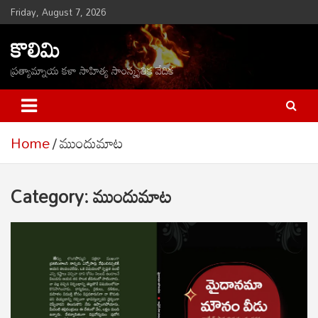
Skip
Friday, August 7, 2026
to
కొలిమి
content
ప్రత్యామ్నాయ కళా సాహిత్య సాంస్కృతిక వేదిక
Home
ముందుమాట
Category:
ముందుమాట