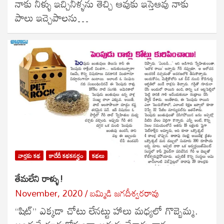
నాకు నీళ్ళు ఇచ్చినీళ్ళను తెచ్చి ఆవుకు ఇస్తెఆవు నాకు
పాలు ఇచ్చెపాలను…
వార్తకు కథ
కాదేదీ కథకనర్హం
కథలు
తేమలేని రాళ్ళు!
November, 2020
బ‌మ్మిడి జ‌గ‌దీశ్వ‌ర‌రావు
“షిట్” ఎక్కడా చోటు లేనట్టు హాలు మధ్యలో గొబ్బెమ్మ.