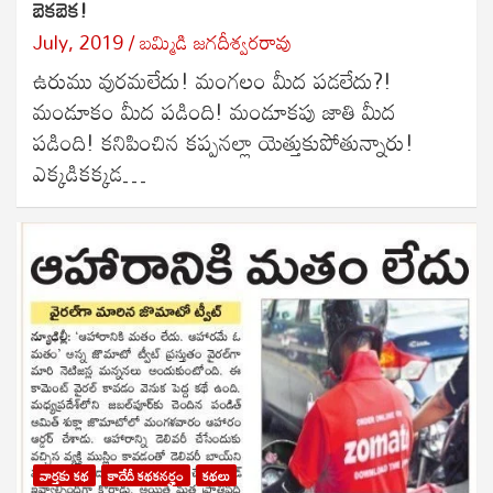
బెకబెక!
July, 2019
బ‌మ్మిడి జ‌గ‌దీశ్వ‌ర‌రావు
ఉరుము వురమలేదు! మంగలం మీద పడలేదు?!
మండూకం మీద పడింది! మండూకపు జాతి మీద
పడింది! కనిపించిన కప్పనల్లా యెత్తుకుపోతున్నారు!
ఎక్కడికక్కడ…
వార్తకు కథ
కాదేదీ కథకనర్హం
కథలు