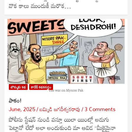
వొక కాలు ముందుకీ మరొక…
బొమ్మకు కథ
కాదేదీ కథకనర్హం
పాకం!
June, 2025
బ‌మ్మిడి జ‌గ‌దీశ్వ‌ర‌రావు
3 Comments
పోలీసు స్టేషన్ నుండి వస్తూ యిలా యింట్లో అడుగు
పెట్టానో లేదో అలా అందుకుంది మా ఆవిడ “మీకైమైనా