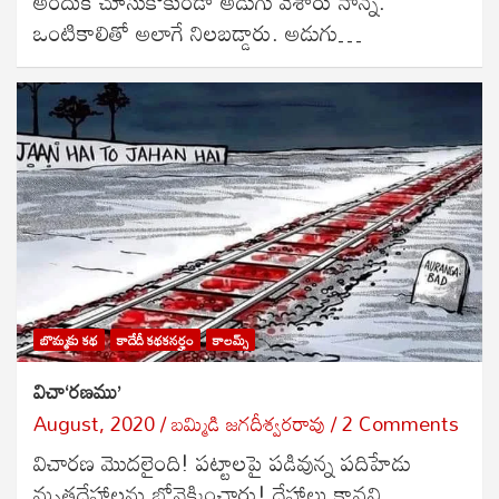
అందుకే చూసుకోకుండా అడుగు వేశారు నాన్న.
ఒంటికాలితో అలాగే నిలబడ్డారు. అడుగు…
బొమ్మకు కథ
కాదేదీ కథకనర్హం
కాలమ్స్
విచా‘రణము’
August, 2020
బ‌మ్మిడి జ‌గ‌దీశ్వ‌ర‌రావు
2 Comments
విచారణ మొదలైంది! పట్టాలపై పడివున్న పదిహేడు
మృతదేహాలను బోనెక్కించారు! దేహాలు కావవి,