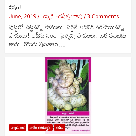
విషం!
June, 2019
బ‌మ్మిడి జ‌గ‌దీశ్వ‌ర‌రావు
3 Comments
పుట్టలో పట్టనన్ని పాములు! సర్దితే అడవికి సరిపోయినన్ని
పాములు! ఆఫీసు నిండా ఫైళ్ళన్ని పాములు! ఒక పుంజిడు
కాదు! రొండు పుంజాలు…
వార్తకు కథ
కాదేదీ కథకనర్హం
కథలు