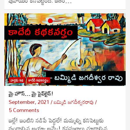
వుపాయం కనిపెట్టింది. ఇతర…
వార్తకు కథ
కాదేదీ కథకనర్హం
మై హౌస్… మై పైప్‌లైన్!
September, 2021
బ‌మ్మిడి జ‌గ‌దీశ్వ‌ర‌రావు
5 Comments
ఇల్లే! ఇంటిని నడిపే పెద్దలే! మమ్మల్ని కనిపెట్టుకు
వుండాల్సిన అయ్యా అమ్మే! కష్టసుఖాలు చూడాల్సిన