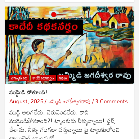
బొమ్మకు కథ
కాదేదీ కథకనర్హం
కథలు
ముడ్డెండి పోతూంది!
August, 2025
బ‌మ్మిడి జ‌గ‌దీశ్వ‌ర‌రావు
3 Comments
ముడ్డి అలగలేదు. చెరువెండలేదు. కాని
ముడ్డెండిపోతూంది?! ట్యాంకుడు నీళ్ళున్నాయి! ఫ్లష్
చేశాను. నీళ్ళు గలగలా వస్తున్నాయి పై ట్యాంకులోంచి
టాయిలెట్ ట్యాంకులో…