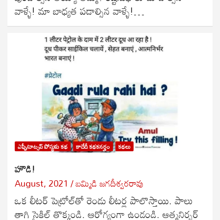
వాళ్ళే! మా బాధ్యత పడాల్సిన వాళ్ళే!…
ఎఫ్బీ/వాట్సప్ పోస్టుకు కథ
కాదేదీ కథకనర్హం
కథలు
హౌడి!
August, 2021
బ‌మ్మిడి జ‌గ‌దీశ్వ‌ర‌రావు
ఒక లీటర్ పెట్రోల్‌తో రెండు లీటర్ల పాలొస్తాయి. పాలు
తాగి సైకిల్ తొక్కండి. ఆరోగ్యంగా ఉండండి. ఆత్మనిర్భర్