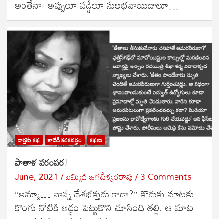
అంతేనా- అప్పులూ వడ్డీలూ సులభవాయిదాలూ…
వార్తకు కథ
కాదేదీ కథకనర్హం
కథలు
పాతాళ పరంపర!
June, 2021
బ‌మ్మిడి జ‌గ‌దీశ్వ‌ర‌రావు
3 Comments
“అమ్మా… నాన్న దేశభక్తుడు కాడా?” కొడుకు మాటకు
కొంగు నోటికి అడ్డం పెట్టుకొని చూసింది తల్లి. ఆ మాట