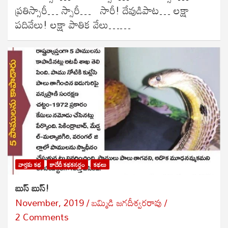
ప్రతిస్సారీ… స్సారీ… సారీ! దేవుడిపాట… లక్షా
పదివేలు! లక్షా పాతిక వేలు……
వార్తకు కథ
కాదేదీ కథకనర్హం
కథలు
బుస్ బుస్!
November, 2019
బ‌మ్మిడి జ‌గ‌దీశ్వ‌ర‌రావు
2 Comments