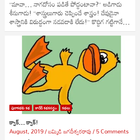
“మావా… నాగదోసం పడితే పోద్దంటావా?” అడిగాడు
శీనుగాడు! “శాస్త్రులుగారు చెప్పిందే శాస్త్రం! దేవుడైనా
శాస్త్రానికి విరుద్దంగా నడవడాకి లేదు!” కొద్దిగ గట్టిగానే…
పురాకథకు కథ
కాదేదీ కథకనర్హం
కథలు
క్వాక్… క్వాక్!
August, 2019
బ‌మ్మిడి జ‌గ‌దీశ్వ‌ర‌రావు
5 Comments