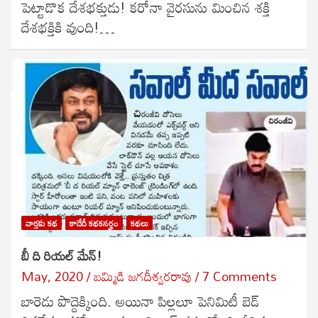
పెట్టాడొక దేశభక్తుడు! కరోనా వైరసును మించిన శక్తి
దేశభక్తికి వుంది!…
వార్తకు కథ
కాదేదీ కథకనర్హం
కథలు
బీ ది రియల్ మేన్!
May, 2020
బ‌మ్మిడి జ‌గ‌దీశ్వ‌ర‌రావు
7 Comments
బారెడు పొద్దెక్కింది. అయినా పిల్లలూ పెనిమిటీ బెడ్