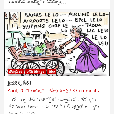
యింతకుముందెన్నడూ విననట్టు…
బొమ్మకు కథ
కాదేదీ కథకనర్హం
కథలు
క్లియరెన్స్ సేల్!
April, 2021
బ‌మ్మిడి జ‌గ‌దీశ్వ‌ర‌రావు
3 Comments
‘మన యిల్లే దేశం’ దేశభక్తితో అన్నాడు మా తమ్ముడు.
‘దేశమంత కుటుంబం మనది’ వీర దేశభక్తితో ఆన్నాడు
మా అన్న. ‘మన…