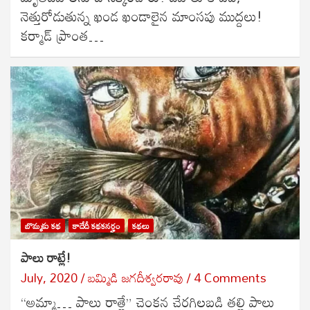
నెత్తురోడుతున్న ఖండ ఖండాలైన మాంసపు ముద్దలు!
కర్మాడ్ ప్రాంత…
బొమ్మకు కథ
కాదేదీ కథకనర్హం
కథలు
పాలు రాట్లే!
July, 2020
బ‌మ్మిడి జ‌గ‌దీశ్వ‌ర‌రావు
4 Comments
“అమ్మా… పాలు రాత్లే” చెంకన చేరగిలబడి తల్లి పాలు