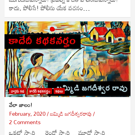
కాదు, పోలీసే! పోలీసు యేక వచనం…
వార్తకు కథ
కాదేదీ కథకనర్హం
కథలు
వేలా జాలం!
February, 2020
బ‌మ్మిడి జ‌గ‌దీశ్వ‌ర‌రావు
2 Comments
ఒకటో స్సారి… రెండో స్సారి… మూడో స్సారి…