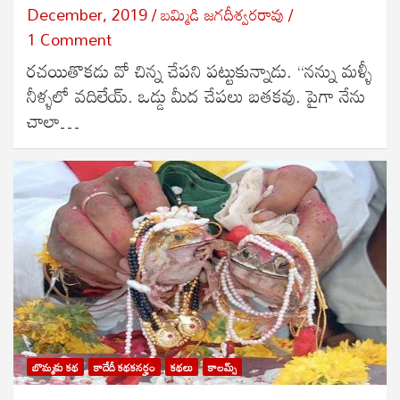
December, 2019
బ‌మ్మిడి జ‌గ‌దీశ్వ‌ర‌రావు
1 Comment
రచయితొకడు వో చిన్న చేపని పట్టుకున్నాడు. “నన్ను మళ్ళీ
నీళ్ళలో వదిలేయ్. ఒడ్డు మీద చేపలు బతకవు. పైగా నేను
చాలా…
బొమ్మకు కథ
కాదేదీ కథకనర్హం
కథలు
కాలమ్స్