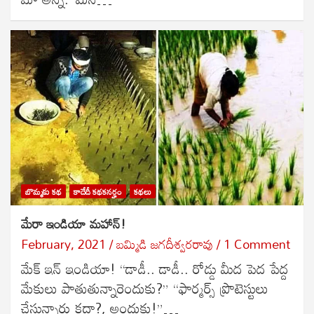
బొమ్మకు కథ
కాదేదీ కథకనర్హం
కథలు
మేరా ఇండియా మహాన్!
February, 2021
బ‌మ్మిడి జ‌గ‌దీశ్వ‌ర‌రావు
1 Comment
మేక్ ఇన్ ఇండియా! “డాడీ.. డాడీ.. రోడ్డు మీద పెద పేద్ద
మేకులు పాతుతున్నారెందుకు?” “ఫార్మర్స్ ప్రొటెస్టులు
చేస్తున్నారు కదా?, అందుకు!”…