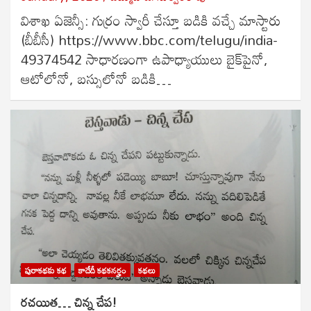
విశాఖ ఏజెన్సీ: గుర్రం స్వారీ చేస్తూ బడికి వచ్చే మాస్టారు
(బీబీసీ) https://www.bbc.com/telugu/india-
49374542 సాధారణంగా ఉపాధ్యాయులు బైక్‌పైనో,
ఆటోలోనో, బస్సులోనో బడికి…
పురాకథకు కథ
కాదేదీ కథకనర్హం
కథలు
రచయిత… చిన్న చేప!