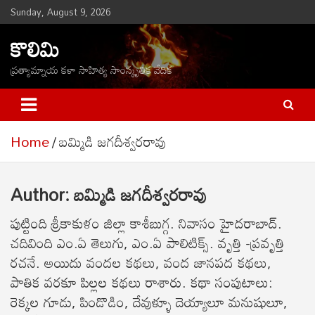
Skip
Sunday, August 9, 2026
to
కొలిమి
content
ప్రత్యామ్నాయ కళా సాహిత్య సాంస్కృతిక వేదిక
Home
బ‌మ్మిడి జ‌గ‌దీశ్వ‌ర‌రావు
Author:
బ‌మ్మిడి జ‌గ‌దీశ్వ‌ర‌రావు
పుట్టింది శ్రీకాకుళం జిల్లా కాశీబుగ్గ. నివాసం హైదరాబాద్.
చదివింది ఎం.ఏ తెలుగు, ఎం.ఏ పాలిటిక్స్. వృత్తి -ప్రవృత్తి
రచనే. అయిదు వందల కథలు, వంద జానపద కథలు,
పాతిక వరకూ పిల్లల కథలు రాశారు. కథా సంపుటాలు:
రెక్కల గూడు, పిండొడిం, దేవుళ్ళూ దెయ్యాలూ మనుషులూ,