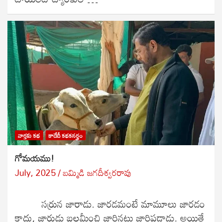
వార్తకు కథ
కాదేదీ కథకనర్హం
గోమయము!
July, 2025
బ‌మ్మిడి జ‌గ‌దీశ్వ‌ర‌రావు
సర్రున జారాడు. జారడమంటే మామూలు జారడం
కాదు, జారుడు బల్లమీంచి జారినట్టు జారిపడ్డాడు. అయితే