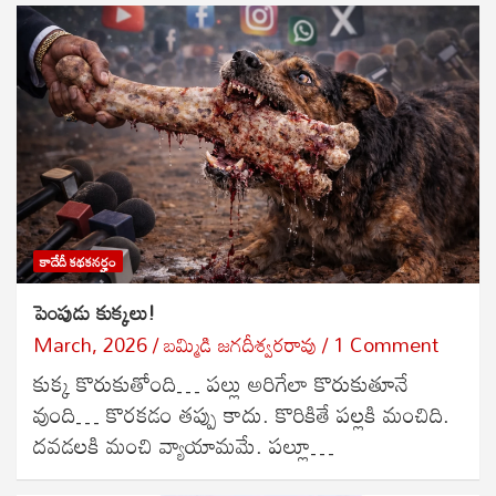
కాదేదీ కథకనర్హం
పెంపుడు కుక్కలు!
March, 2026
బ‌మ్మిడి జ‌గ‌దీశ్వ‌ర‌రావు
1 Comment
కుక్క కొరుకుతోంది… పల్లు అరిగేలా కొరుకుతూనే
వుంది… కొరకడం తప్పు కాదు. కొరికితే పల్లకి మంచిది.
దవడలకి మంచి వ్యాయామమే. పల్లూ…