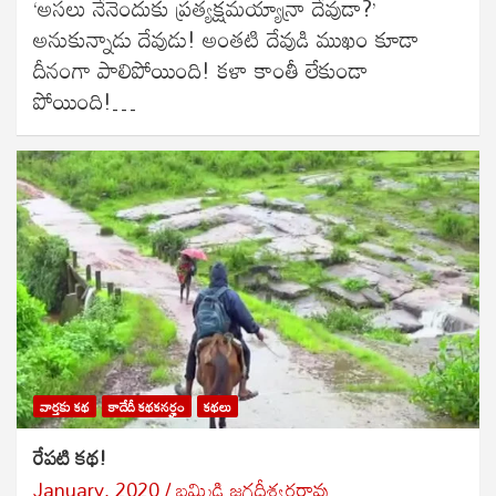
‘అసలు నేనెందుకు ప్రత్యక్షమయ్యాన్రా దేవుడా?’
అనుకున్నాడు దేవుడు! అంతటి దేవుడి ముఖం కూడా
దీనంగా పాలిపోయింది! కళా కాంతీ లేకుండా
పోయింది!…
వార్తకు కథ
కాదేదీ కథకనర్హం
కథలు
రేపటి కథ!
January, 2020
బ‌మ్మిడి జ‌గ‌దీశ్వ‌ర‌రావు