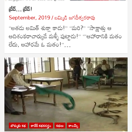
బ్రేవ్… బ్రేవ్!
September, 2019
బ‌మ్మిడి జ‌గ‌దీశ్వ‌ర‌రావు
“అతడు అమిత్ శుక్లా కాడు!” “మరి?” “సాక్షాత్తు ఆ
ఆదిశంకరాచార్యుడే మళ్ళీ పుట్టాడు!” ‘”ఆహారానికి మతం
లేదు, ఆహారమే ఓ మతం!”…
బొమ్మకు కథ
కాదేదీ కథకనర్హం
కథలు
కాలమ్స్