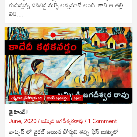
కుడుస్తున్న పసిబిడ్డ మళ్ళీ అన్నమాటే అంది. కాని ఆ తల్లి
విని…
ఎఫ్బీ/వాట్సప్ పోస్టుకు కథ
కాదేదీ కథకనర్హం
కథలు
జై హింద్!
June, 2020
బ‌మ్మిడి జ‌గ‌దీశ్వ‌ర‌రావు
1 Comment
వాట్సప్ లో వైరల్ అయిన పోస్టుని తెచ్చి ఫేస్ బుక్కులో