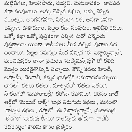
మట్టితీగలు, హింసపాదు, రణస్థలి, మనువాచకం. జానపద
కథా సంపుటాలు: అమ్మ చెప్పిన కథలు, అమ్మ చెప్పిన
కయిత్వం, అనగనగనగా, పిత్తపరిగి కత, అనగా వినగా
చెప్పగా, ఊకొడదాం. పిల్లల కథా సంపుటం: అల్లిబిల్లి కథలు.
ఒక్కో కథా ఒక్కో పుస్తకంగా వచ్చిన మరో పన్నెండు
పుస్తకాలూ- యింకా జాతీయాల మీద వచ్చిన ‘పురాణ పద
బంధాలు’, పిల్లల సమస్యల మీద వచ్చిన ‘ఈ పెద్దాళ్ళున్నారే’,
మంచిపుస్తకం తానా ప్రచురణ ‘నువ్వేమిస్తావు?’ తో కలిపి
మొత్తం యిరవైతొమ్మిది వచ్చాయి. కొన్ని కథలు హిందీ,
అస్సామీ, బెంగాలీ, కన్నడ భాషల్లోకి అనువాదమయ్యాయి.
బాసలో ‘కతలు కతలు’, మాతృకలో ‘కతలు వెతలు’,
సారంగలో ‘మహారాజశ్రీ’ ‘కరోనా కహానీలు’, విరసం డాట్
ఆర్గ్‌లో ‘మెయిల్ బాక్స్’ ‘బుర్ర తిరుగుడు కథలు’, మనంలో
‘వాట్సప్ కథలు’, రస్తాలో ‘ఈ పెద్దాళ్ళున్నారే’, ప్రజాతంత్ర
‘శోభ’లో ‘మెరుపు తీగెలు’ కాలమ్స్‌కు తోడుగా ‘కాదేదీ
కథకనర్హం’ కొలిమి కోసం ప్రత్యేకం.