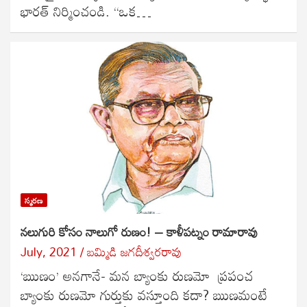
భారత్ నిర్మించండి. “ఒక…
స్మరణ
నలుగురి కోసం నాలుగో రుణం! – కాళీపట్నం రామారావు
July, 2021
బ‌మ్మిడి జ‌గ‌దీశ్వ‌ర‌రావు
‘ఋణం’ అనగానే- మన బ్యాంకు రుణమో ప్రపంచ
బ్యాంకు రుణమో గుర్తుకు వస్తూంది కదా? ఋణమంటే