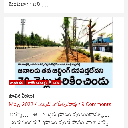
మెంటలా?” అని,…
వార్తకు కథ
కాదేదీ కథకనర్హం
కథలు
కూలిన నీడలు!
May, 2022
బ‌మ్మిడి జ‌గ‌దీశ్వ‌ర‌రావు
9 Comments
‘అమ్మా…’ ‘ఊ!’ ‘చెట్లకు ప్రాణం వుంటుందామ్మా…’
‘ఎందుకుండదు?’ ‘ప్రాణం వుంటే పాపం చాలా నొప్పి