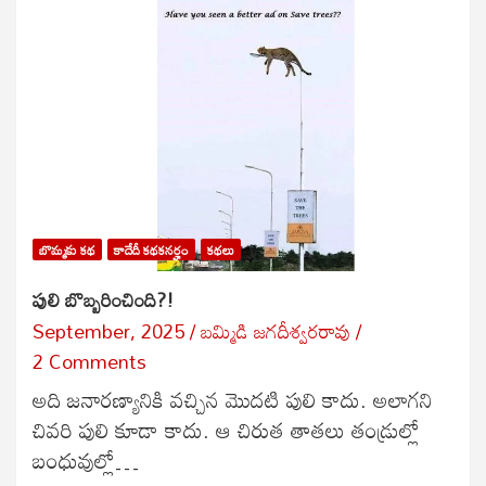
బొమ్మకు కథ
కాదేదీ కథకనర్హం
కథలు
పులి బొబ్బరించింది?!
September, 2025
బ‌మ్మిడి జ‌గ‌దీశ్వ‌ర‌రావు
2 Comments
అది జనారణ్యానికి వచ్చిన మొదటి పులి కాదు. అలాగని
చివరి పులి కూడా కాదు. ఆ చిరుత తాతలు తండ్రుల్లో
బంధువుల్లో…