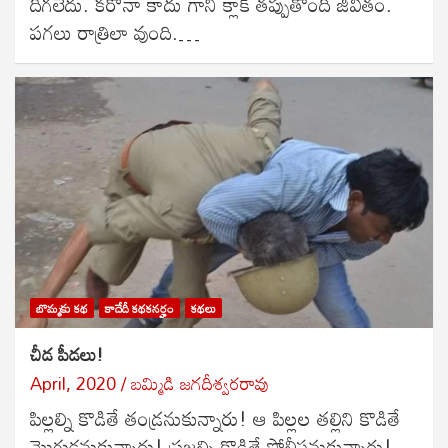
దిగలేదు. కరోనా కాదు గాని క్లాక్ తప్పుతోంది జీవితం.
పగలు రాత్రిలా వుంది.…
బొమ్మకు కథ
కాదేదీ కథకనర్హం
కథలు
చీడ పీడలు!
April, 2020
బ‌మ్మిడి జ‌గ‌దీశ్వ‌ర‌రావు
పిల్లల్ని కొడితే తండ్రనుకున్నారు! ఆ పిల్లల తల్లిని కొడితే
మొగుడనుకున్నారు! ప్రజల్ని కొడితే పోలీసనుకున్నారు!