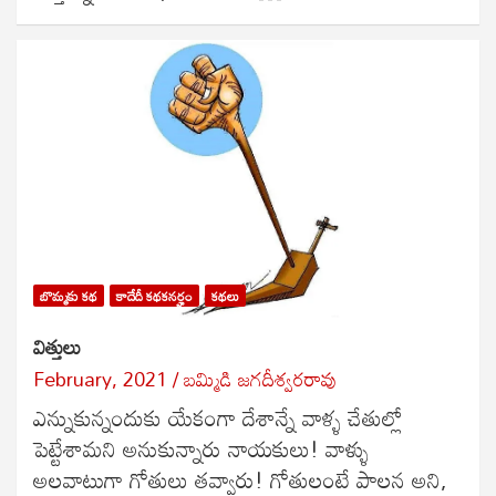
బొమ్మకు కథ
కాదేదీ కథకనర్హం
కథలు
విత్తులు
February, 2021
బ‌మ్మిడి జ‌గ‌దీశ్వ‌ర‌రావు
ఎన్నుకున్నందుకు యేకంగా దేశాన్నే వాళ్ళ చేతుల్లో
పెట్టేశామని అనుకున్నారు నాయకులు! వాళ్ళు
అలవాటుగా గోతులు తవ్వారు! గోతులంటే పాలన అని,