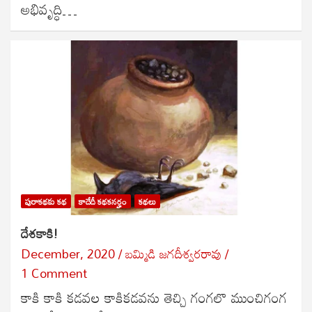
అభివృద్ధి…
పురాకథకు కథ
కాదేదీ కథకనర్హం
కథలు
దేశకాకి!
December, 2020
బ‌మ్మిడి జ‌గ‌దీశ్వ‌ర‌రావు
1 Comment
కాకి కాకి కడవల కాకికడవను తెచ్చి గంగలొ ముంచిగంగ