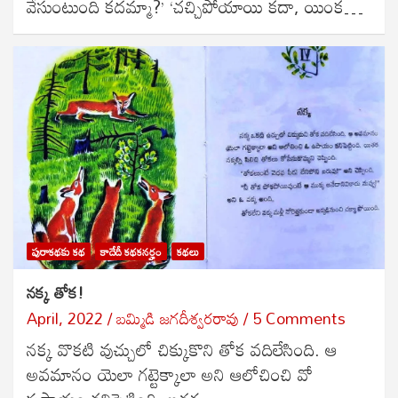
వేసుంటుంది కదమ్మా?’ ‘చచ్చిపోయాయి కదా, యింక…
పురాకథకు కథ
కాదేదీ కథకనర్హం
కథలు
నక్క తోక!
April, 2022
బ‌మ్మిడి జ‌గ‌దీశ్వ‌ర‌రావు
5 Comments
నక్క వొకటి వుచ్చులో చిక్కుకొని తోక వదిలేసింది. ఆ
అవమానం యెలా గట్టెక్కాలా అని ఆలోచించి వో