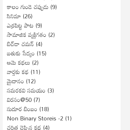
కాలం గుండె చప్పుడు
(9)
సినిమా
(26)
ఎర్రపిట్ట పాట
(9)
సామాజిక వ్యక్తిగతం
(2)
బిచ్‌డా చమన్
(4)
బతుకు సేద్యం
(15)
ఆమె కథలు
(2)
వార్తకు కథ
(11)
మైదానం
(12)
సమరకవి సమయం
(3)
విరసం@50
(7)
సుదూర బింబం
(18)
Non Binary Storeis -2
(1)
చరిత్ర చెప్పిన కథ
(4)