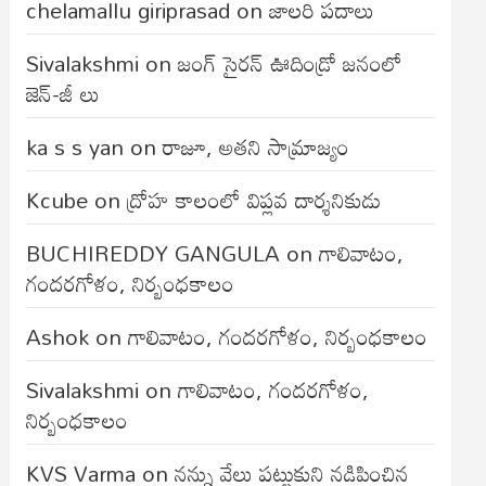
chelamallu giriprasad
on
జాలరి పదాలు
Sivalakshmi
on
జంగ్‌ సైరన్‌ ఊదిండ్రో జనంలో
జెన్-జీ లు
ka s s yan
on
రాజూ, అతని సామ్రాజ్యం
Kcube
on
ద్రోహ కాలంలో విప్లవ దార్శనికుడు
BUCHIREDDY GANGULA
on
గాలివాటం,
గందరగోళం, నిర్బంధకాలం
Ashok
on
గాలివాటం, గందరగోళం, నిర్బంధకాలం
Sivalakshmi
on
గాలివాటం, గందరగోళం,
నిర్బంధకాలం
KVS Varma
on
నన్ను వేలు పట్టుకుని నడిపించిన