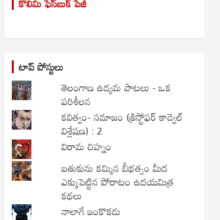
కొలిమి ఫేస్‌బుక్ పేజీ
c
h
టాప్ పోస్టులు
తెలంగాణ ఉద్యమ పాటలు - ఒక
పరిశీలన
కవిత్వం- సమాజం (క్రిస్టోఫర్ కాడ్వెల్
విశ్లేషణ) : 2
విరామ చిహ్నం
బతుకును కమ్మిన బీభత్సం మీద
ఎక్కుపెట్టిన పోరాటం ఉదయమిత్ర
కథలు
నాలాగే ఇంకొకడు