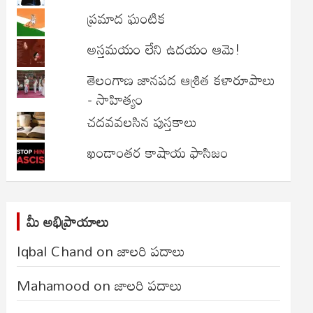
ప్రమాద ఘంటిక
అస్తమయం లేని ఉదయం ఆమె!
తెలంగాణ జానపద ఆశ్రిత కళారూపాలు
- సాహిత్యం
చదవవలసిన పుస్తకాలు
ఖండాంతర కాషాయ ఫాసిజం
మీ అభిప్రాయాలు
Iqbal Chand
on
జాలరి పదాలు
Mahamood
on
జాలరి పదాలు