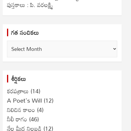
పుస్తకాలు : పి. వరలక్ష్మి
గత సంచికలు
గత
సంచికలు
శీర్షికలు
కరపత్రాలు
(14)
A Poet's Will
(12)
నిలిచిన కాలం
(4)
నీలీ రాగం
(46)
నేల మీద నిలబడి
(12)