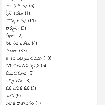
మా వూరి కథ
(5)
క్వీర్ కథలు
(1)
బొమ్మకు కథ
(11)
కార్టూన్స్
(3)
లేఖలు
(2)
నీలి నేల ఎతలు
(4)
పాటలు
(33)
ఆ కథ ఇప్పుడు చదివితే
(10)
విత్ యువర్ పర్మిషన్
(5)
ముందుమాట
(5)
అధ్యయనం
(3)
కథ వెనుక కథ
(3)
రచన
(5)
ఇల్లొక రాజ్యాంగం
(1)