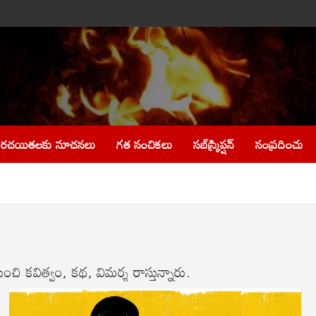
రచయితలకు సూచనలు
గత సంచికలు
సబ్‌స్క్రిప్షన్
సంప్రదించు
నుంచి క‌విత్వం, కథ‌, విమ‌ర్శ రాస్తున్నారు.