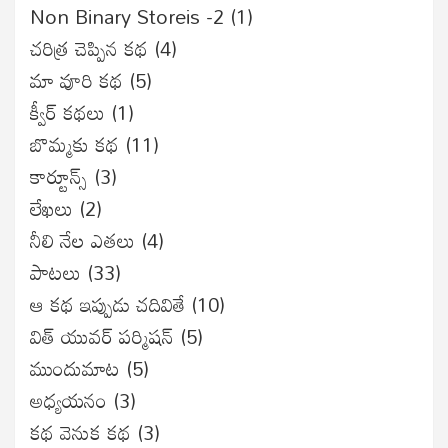
Non Binary Storeis -2
(1)
చరిత్ర చెప్పిన కథ
(4)
మా వూరి కథ
(5)
క్వీర్ కథలు
(1)
బొమ్మకు కథ
(11)
కార్టూన్స్
(3)
లేఖలు
(2)
నీలి నేల ఎతలు
(4)
పాటలు
(33)
ఆ కథ ఇప్పుడు చదివితే
(10)
విత్ యువర్ పర్మిషన్
(5)
ముందుమాట
(5)
అధ్యయనం
(3)
కథ వెనుక కథ
(3)