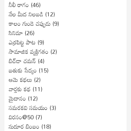
నీలీ రాగం
(46)
నేల మీద నిలబడి
(12)
కాలం గుండె చప్పుడు
(9)
సినిమా
(26)
ఎర్రపిట్ట పాట
(9)
సామాజిక వ్యక్తిగతం
(2)
బిచ్‌డా చమన్
(4)
బతుకు సేద్యం
(15)
ఆమె కథలు
(2)
వార్తకు కథ
(11)
మైదానం
(12)
సమరకవి సమయం
(3)
విరసం@50
(7)
సుదూర బింబం
(18)