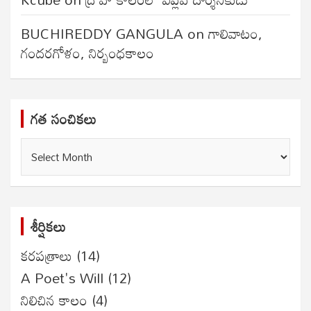
BUCHIREDDY GANGULA
on
గాలివాటం,
గందరగోళం, నిర్బంధకాలం
గత సంచికలు
గత
సంచికలు
శీర్షికలు
కరపత్రాలు
(14)
A Poet's Will
(12)
నిలిచిన కాలం
(4)