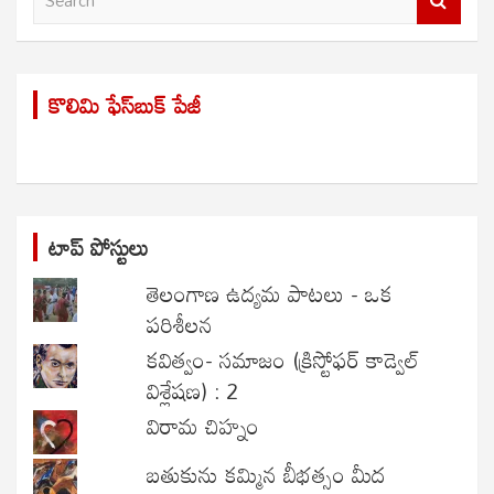
e
a
r
కొలిమి ఫేస్‌బుక్ పేజీ
c
h
టాప్ పోస్టులు
తెలంగాణ ఉద్యమ పాటలు - ఒక
పరిశీలన
కవిత్వం- సమాజం (క్రిస్టోఫర్ కాడ్వెల్
విశ్లేషణ) : 2
విరామ చిహ్నం
బతుకును కమ్మిన బీభత్సం మీద