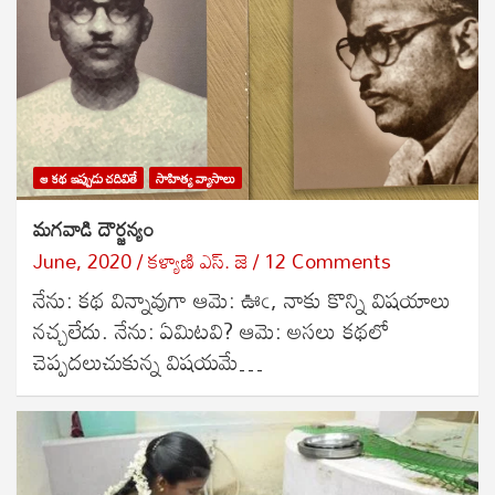
ఆ కథ ఇప్పుడు చదివితే
సాహిత్య వ్యాసాలు
మగవాడి దౌర్జన్యం
June, 2020
కళ్యాణి ఎస్. జె
12 Comments
నేను: కథ విన్నావుగా ఆమె: ఊఁ, నాకు కొన్ని విషయాలు
నచ్చలేదు. నేను: ఏమిటవి? ఆమె: అసలు కథలో
చెప్పదలుచుకున్న విషయమే…