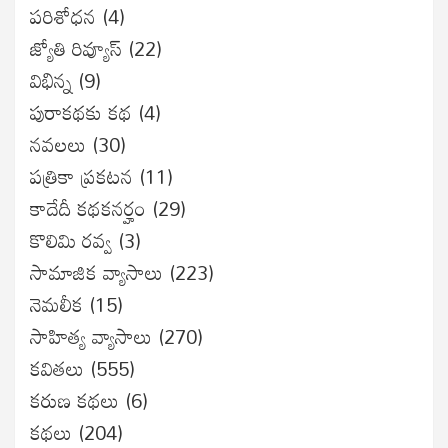
ప‌రిశోధ‌న‌
(4)
జ్యోతి రివ్యూస్
(22)
విభిన్న
(9)
పురాకథకు కథ
(4)
నవలలు
(30)
పత్రికా ప్రకటన
(11)
కాదేదీ కథకనర్హం
(29)
కొలిమి రవ్వ
(3)
సామాజిక వ్యాసాలు
(223)
నెమలీక
(15)
సాహిత్య వ్యాసాలు
(270)
కవితలు
(555)
కరుణ కథలు
(6)
కథలు
(204)