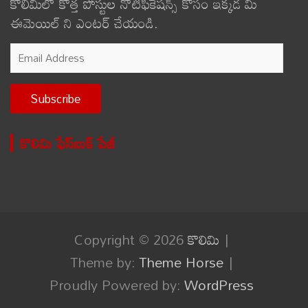
కొలిమిలో కొత్త పోస్టుల నోటిఫికేషన్స్ కోసం ఇక్కడ మీ
ఈమెయిల్ ని ఎంటర్ చేయండి.
Email
Address
Subscribe
కొలిమి ఫేస్‌బుక్ పేజీ
Copyright © 2026
కొలిమి
Theme by:
Theme Horse
Proudly Powered by:
WordPress