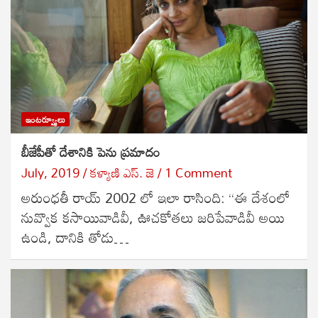
ఇంటర్వ్యూలు
బీజేపీతో దేశానికి పెను ప్ర‌మాదం
July, 2019
కళ్యాణి ఎస్. జె
1 Comment
అరుంధతీ రాయ్ 2002 లో ఇలా రాసింది: “ఈ దేశంలో
నువ్వొక కసాయివాడివీ, ఊచకోతలు జరిపేవాడివీ అయి
ఉండి, దానికి తోడు…