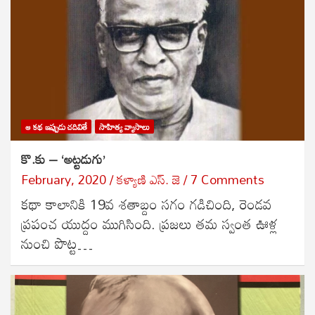
ఆ కథ ఇప్పుడు చదివితే
సాహిత్య వ్యాసాలు
కొ.కు – ‘అట్టడుగు’
February, 2020
కళ్యాణి ఎస్. జె
7 Comments
కథా కాలానికి 19వ శతాబ్దం సగం గడిచింది, రెండవ
ప్రపంచ యుద్దం ముగిసింది. ప్రజలు తమ స్వంత ఊళ్ల
నుంచి పొట్ట…