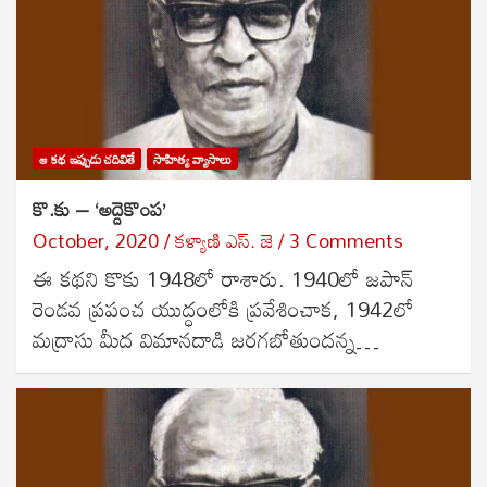
ఆ కథ ఇప్పుడు చదివితే
సాహిత్య వ్యాసాలు
కొ.కు – ‘అద్దెకొంప’
October, 2020
కళ్యాణి ఎస్. జె
3 Comments
ఈ కథని కొకు 1948లో రాశారు. 1940లో జపాన్
రెండవ ప్రపంచ యుద్ధంలోకి ప్రవేశించాక, 1942లో
మద్రాసు మీద విమానదాడి జరగబోతుందన్న…