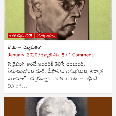
ఆ కథ ఇప్పుడు చదివితే
సాహిత్య వ్యాసాలు
కొ.కు – ‘దిబ్బమతం’
January, 2020
కళ్యాణి ఎస్. జె
1 Comment
స్కైడైవింగ్ అంటే అందరికీ తెలిసే ఉంటుంది.
విమానంలోంచి దూకి, ప్రీఫాల్‌ను అనుభవించి, తర్వాత
పేరాచూట్ విచ్చుకున్నాక, ఎంతో అరుదుగా లభించే
విహంగ…