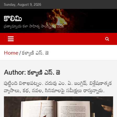
Skip
Sunday, August 9, 2026
to
కొలిమి
content
ప్రత్యామ్నాయ కళా సాహిత్య సాంస్కృతిక వేదిక
Home
కళ్యాణి ఎస్. జె
Author:
కళ్యాణి ఎస్. జె
పుట్టింది విశాఖపట్నం. చదువు ఎం. ఏ. ఇంగ్లిష్. విశ్లేషణాత్మక
వ్యాసాలు, కథ, నవల, సినిమాలపై సమీక్షలు రాస్తున్నారు.