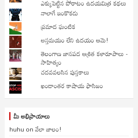
ఎక్కుపెట్టిన పోరాటం ఉదయమిత్ర కథలు
నాలాగే ఇంకొకడు
ప్రమాద ఘంటిక
అస్తమయం లేని ఉదయం ఆమె!
తెలంగాణ జానపద ఆశ్రిత కళారూపాలు -
సాహిత్యం
చదవవలసిన పుస్తకాలు
ఖండాంతర కాషాయ ఫాసిజం
మీ అభిప్రాయాలు
huhu
on
వేలా జాలం!