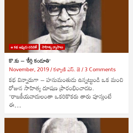
ఆ కథ ఇప్పుడు చదివితే
సాహిత్య వ్యాసాలు
కొ.కు – ‘కీర్తి కండూతి’
November, 2019
కళ్యాణి ఎస్. జె
3 Comments
కథ విన్నారుగా – హనుమంతుడు ఉన్నట్టుండి ఒక మంచి
రోజున సాహిత్య దూషణ ప్రారంభించాడట.
“రాజకీయవాదులంతా ఒకరికొకరు తారు పూస్తుంటే
ఈ…