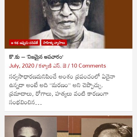
ఆ కథ ఇప్పుడు చదివితే
సాహిత్య వ్యాసాలు
కొ.కు – ‘నిజమైన అపచారం’
July, 2020
కళ్యాణి ఎస్. జె
10 Comments
సర్వసాధారణమనిపించే అంశం ప్రపంచంలో ఏదైనా
ఉన్నదా అంటే అది “మరణం” అని చెప్పొచ్చు.
ప్రమాదాలు, రోగాలు, హత్యలు వంటి కారణంగా
సంభవించిన…