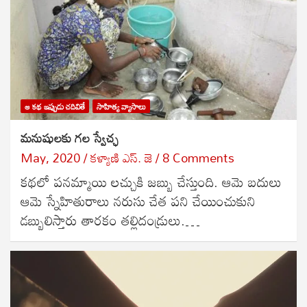
ఆ కథ ఇప్పుడు చదివితే
సాహిత్య వ్యాసాలు
మనుషులకు గల స్వేచ్ఛ
May, 2020
కళ్యాణి ఎస్. జె
8 Comments
కథలో పనమ్మాయి లచ్చుకి జబ్బు చేస్తుంది. ఆమె బదులు
ఆమె స్నేహితురాలు నరుసు చేత పని చేయించుకుని
డబ్బులిస్తారు తారకం తల్లిదండ్రులు.…