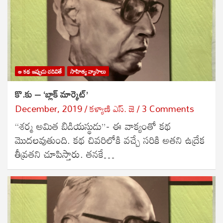
ఆ కథ ఇప్పుడు చదివితే
సాహిత్య వ్యాసాలు
కొ.కు – ‘బ్లాక్ మార్కెట్’
December, 2019
కళ్యాణి ఎస్. జె
3 Comments
“శర్మ అమిత బిడియస్థుడు”- ఈ వాక్యంతో కథ
మొదలవుతుంది. కథ చివరిలోకి వచ్చే సరికి అతని ఉద్రేక
తీవ్రతని చూపిస్తారు. తనకే…