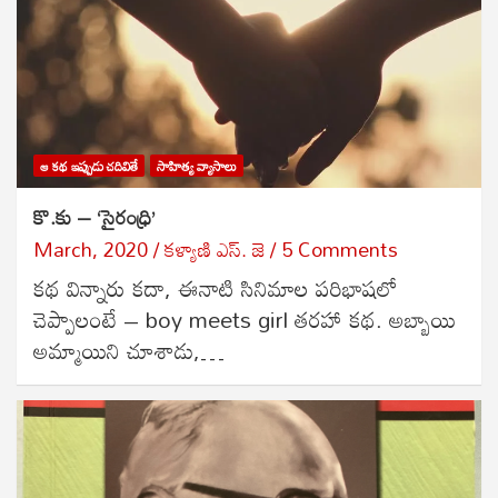
ఆ కథ ఇప్పుడు చదివితే
సాహిత్య వ్యాసాలు
కొ.కు – ‘సైరంధ్రి’
March, 2020
కళ్యాణి ఎస్. జె
5 Comments
కథ విన్నారు కదా, ఈనాటి సినిమాల పరిభాషలో
చెప్పాలంటే – boy meets girl తరహా కథ. అబ్బాయి
అమ్మాయిని చూశాడు,…