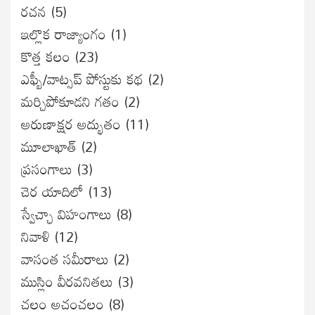
రచన
(5)
ఇల్లొక రాజ్యాంగం
(1)
కొత్త కలం
(23)
ఎఫ్బీ/వాట్సప్ పోస్టుకు కథ
(2)
మర్చిపోకూడని గతం
(2)
అరుణాక్షర అద్భుతం
(11)
మూలాఖాత్
(2)
ప్రసంగాలు
(3)
చెర యాదిలో
(13)
స్వేచ్ఛా విహంగాలు
(8)
నివాళి
(12)
వాసంత సమీరాలు
(2)
ముస్లిం వీరవనితలు
(3)
చలం అచంచలం
(8)