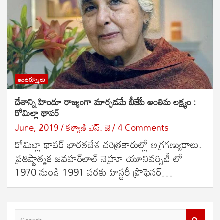
ఇంటర్వ్యూలు
దేశాన్ని హిందూ రాజ్యంగా మార్చడమే బీజేపీ అంతిమ లక్ష్యం :
రోమిల్లా థాపర్
June, 2019
కళ్యాణి ఎస్. జె
4 Comments
రోమిల్లా థాపర్ భారతదేశ చరిత్రకారుల్లో అగ్రగణ్యురాలు.
ప్రతిష్టాత్మక జవహర్‌లాల్ నెహ్రూ యూనివర్సిటీ లో
1970 నుండి 1991 వరకు హిస్టరీ ప్రొఫెసర్…
S