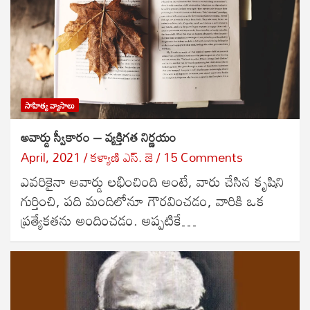
సాహిత్య వ్యాసాలు
అవార్డు స్వీకారం – వ్యక్తిగత నిర్ణయం
April, 2021
కళ్యాణి ఎస్. జె
15 Comments
ఎవరికైనా అవార్డు లభించింది అంటే, వారు చేసిన కృషిని
గుర్తించి, పది మందిలోనూ గౌరవించడం, వారికి ఒక
ప్రత్యేకతను అందించడం. అప్పటికే…