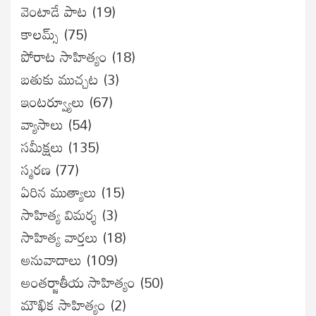
వెంటాడే పాట
(19)
కాలమ్స్
(75)
పోరాట సాహిత్యం
(18)
బతుకు ముచ్చట
(3)
ఇంటర్వ్యూలు
(67)
వ్యాసాలు
(54)
సమీక్షలు
(135)
స్మరణ
(77)
ఏరిన ముత్యాలు
(15)
సాహిత్య విమర్శ
(3)
సాహిత్య వార్తలు
(18)
అనువాదాలు
(109)
అంతర్జాతీయ సాహిత్యం
(50)
మౌఖిక సాహిత్యం
(2)