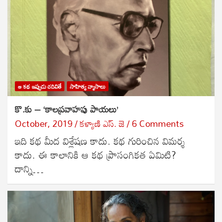
ఆ కథ ఇప్పుడు చదివితే
సాహిత్య వ్యాసాలు
కొ.కు – ‘కాలప్రవాహపు పాయలు’
October, 2019
కళ్యాణి ఎస్. జె
6 Comments
ఇది కథ మీద విశ్లేషణ కాదు. కథ గురించిన విమర్శ
కాదు. ఈ కాలానికి ఆ కథ ప్రాసంగికత ఏమిటి?
దాన్ని…