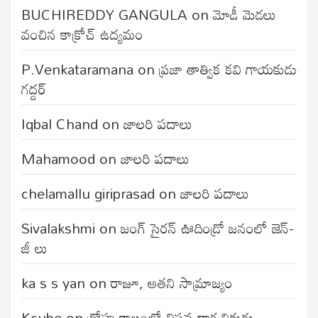
BUCHIREDDY GANGULA
on
మోడీ మెడలు
వంచిన కాక్రోచ్ ఉద్యమం
P.Venkataramana
on
ప్రజా తాత్విక కవి గాయకుడు
గద్దర్
Iqbal Chand
on
జాలరి పదాలు
Mahamood
on
జాలరి పదాలు
chelamallu giriprasad
on
జాలరి పదాలు
Sivalakshmi
on
జంగ్‌ సైరన్‌ ఊదిండ్రో జనంలో జెన్-
జీ లు
ka s s yan
on
రాజూ, అతని సామ్రాజ్యం
Kcube
on
ద్రోహ కాలంలో విప్లవ దార్శనికుడు