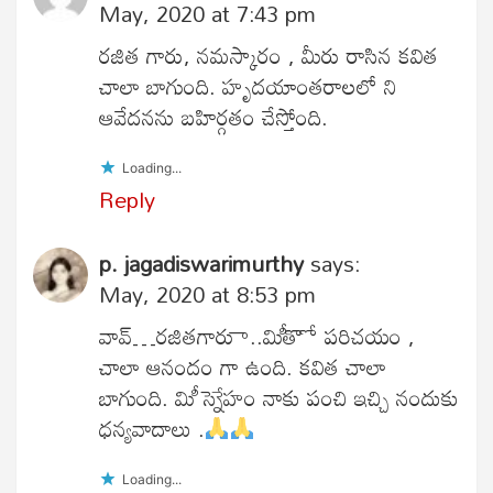
May, 2020 at 7:43 pm
రజిత గారు, నమస్కారం , మీరు రాసిన కవిత
చాలా బాగుంది. హృదయాంతరాలలో ని
ఆవేదనను బహిర్గతం చేస్తోంది.
Loading...
Reply
p. jagadiswarimurthy
says:
May, 2020 at 8:53 pm
వావ్…రజితగారుా..మిీతొో పరిచయం ,
చాలా ఆనందం గా ఉంది. కవిత చాలా
బాగుంది. మిీ స్నెేహం నాకు పంచి ఇచ్చి నందుకు
ధన్యవాదాలు .
Loading...