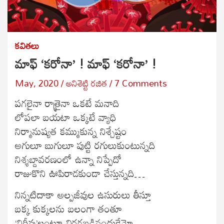
కవితలు
మాఫ్ ‘కరోనా’ ! మాఫ్ ‘కరోనా’ !
May, 2020
అనిశెట్టి రజిత
7 Comments
పగలైనా రాత్రైనా ఒకటే మనాది
లోపలా బయటా ఒక్కటే వ్యాధి
నిర్మానుష్యత కమ్ముకున్న నిశ్చేష్టం
అగులూ బుగులూ పుట్టి రగులుకుంటున్నది
నిశ్శబ్దావరణంలో ఉన్నా నిప్పేదో
రాజుకొని ఊపిరాడకుండా చేస్తున్నది…
నిన్నటిదాకా అల్పజీవుల ఉసురులు తీస్తూ
బక్క కుక్కలను బలంగా తంతూ
‘నిర్జీవు’లంటూ విరగబడినందుకేమో