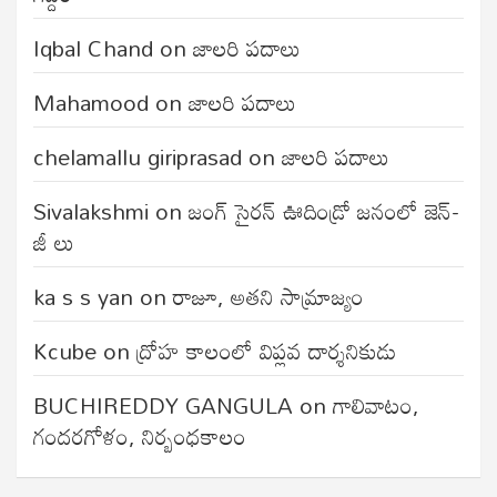
Iqbal Chand
on
జాలరి పదాలు
Mahamood
on
జాలరి పదాలు
chelamallu giriprasad
on
జాలరి పదాలు
Sivalakshmi
on
జంగ్‌ సైరన్‌ ఊదిండ్రో జనంలో జెన్-
జీ లు
ka s s yan
on
రాజూ, అతని సామ్రాజ్యం
Kcube
on
ద్రోహ కాలంలో విప్లవ దార్శనికుడు
BUCHIREDDY GANGULA
on
గాలివాటం,
గందరగోళం, నిర్బంధకాలం