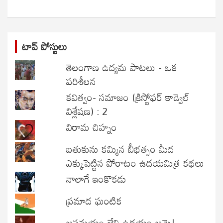
h
టాప్ పోస్టులు
తెలంగాణ ఉద్యమ పాటలు - ఒక
పరిశీలన
కవిత్వం- సమాజం (క్రిస్టోఫర్ కాడ్వెల్
విశ్లేషణ) : 2
విరామ చిహ్నం
బతుకును కమ్మిన బీభత్సం మీద
ఎక్కుపెట్టిన పోరాటం ఉదయమిత్ర కథలు
నాలాగే ఇంకొకడు
ప్రమాద ఘంటిక
అస్తమయం లేని ఉదయం ఆమె!