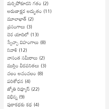
మర్చిపోకూడని గతం
(2)
అరుణాక్షర అద్భుతం
(11)
మూలాఖాత్
(2)
ప్రసంగాలు
(3)
చెర యాదిలో
(13)
స్వేచ్ఛా విహంగాలు
(8)
నివాళి
(12)
వాసంత సమీరాలు
(2)
ముస్లిం వీరవనితలు
(3)
చలం అచంచలం
(8)
ప‌రిశోధ‌న‌
(4)
జ్యోతి రివ్యూస్
(22)
విభిన్న
(9)
పురాకథకు కథ
(4)