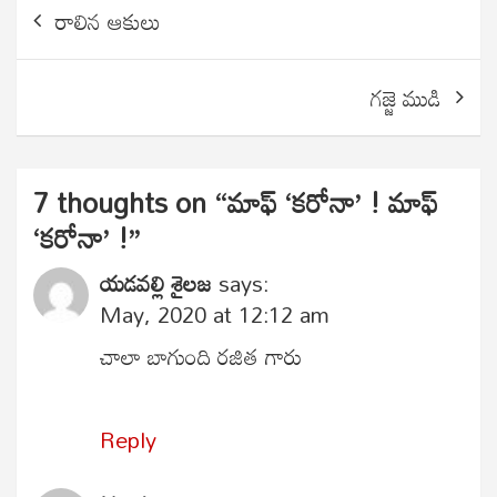
రాలిన ఆకులు
navigation
గజ్జె ముడి
7 thoughts on “
మాఫ్ ‘కరోనా’ ! మాఫ్
‘కరోనా’ !
”
యడవల్లి శైలజ
says:
May, 2020 at 12:12 am
చాలా బాగుంది రజిత గారు
Reply