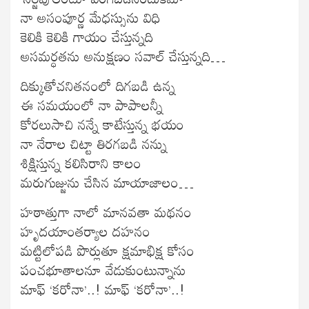
నా అసంపూర్ణ మేధస్సును విధి
కెలికి కెలికి గాయం చేస్తున్నది
అసమర్ధతను అనుక్షణం సవాల్ చేస్తున్నది…
దిక్కుతోచనితనంలో దిగబడి ఉన్న
ఈ సమయంలో నా పాపాలన్నీ
కోరలుసాచి నన్నే కాటేస్తున్న భయం
నా నేరాల చిట్టా తిరగబడి నన్ను
శిక్షిస్తున్న కలిసిరాని కాలం
మరుగుజ్జును చేసిన మాయాజాలం…
హఠాత్తుగా నాలో మానవతా మథనం
హృదయాంతర్యాల దహనం
మట్టిలోపడి పొర్లుతూ క్షమాభిక్ష కోసం
పంచభూతాలనూ వేడుకుంటున్నాను
మాఫ్ ‘కరోనా’..! మాఫ్ ‘కరోనా’..!