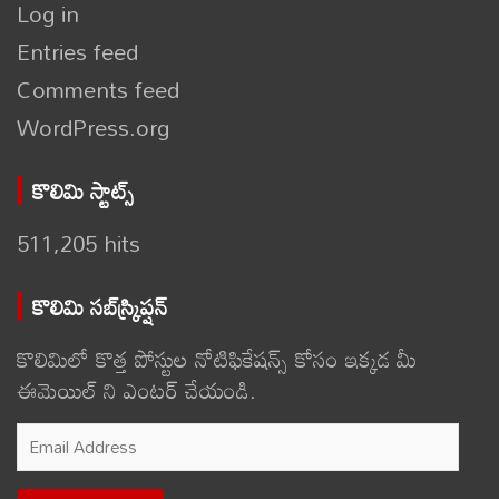
Log in
Entries feed
Comments feed
WordPress.org
కొలిమి స్టాట్స్
511,205 hits
కొలిమి సబ్‌స్క్రిప్షన్
కొలిమిలో కొత్త పోస్టుల నోటిఫికేషన్స్ కోసం ఇక్కడ మీ
ఈమెయిల్ ని ఎంటర్ చేయండి.
Email
Address