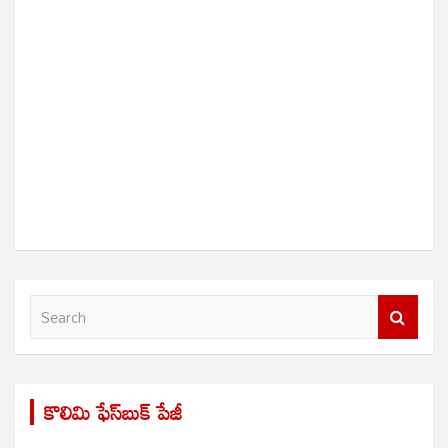
S
e
a
r
కొలిమి ఫేస్‌బుక్ పేజీ
c