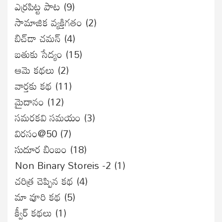
ఎర్రపిట్ట పాట
(9)
సామాజిక వ్యక్తిగతం
(2)
బిచ్‌డా చమన్
(4)
బతుకు సేద్యం
(15)
ఆమె కథలు
(2)
వార్తకు కథ
(11)
మైదానం
(12)
సమరకవి సమయం
(3)
విరసం@50
(7)
సుదూర బింబం
(18)
Non Binary Storeis -2
(1)
చరిత్ర చెప్పిన కథ
(4)
మా వూరి కథ
(5)
క్వీర్ కథలు
(1)