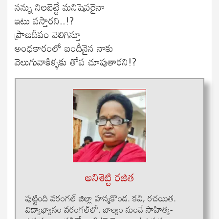
నన్ను నిలబెట్టే మనిషెవరైనా
ఇటు వస్తారని..!?
ప్రాణదీపం వెలిగిస్తూ
అంధకారంలో బందీనైన నాకు
వెలుగువాకిళ్ళకు తోవ చూపుతారని!?
అనిశెట్టి రజిత
పుట్టింది వ‌రంగ‌ల్ జిల్లా హ‌న్మ‌కొండ‌. క‌వి, ర‌చ‌యిత‌.
విద్యాభ్యాసం వ‌రంగ‌ల్‌లో. బాల్యం నుంచే సాహిత్య‌-