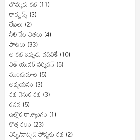
బొమ్మకు కథ
(11)
కార్టూన్స్
(3)
లేఖలు
(2)
నీలి నేల ఎతలు
(4)
పాటలు
(33)
ఆ కథ ఇప్పుడు చదివితే
(10)
విత్ యువర్ పర్మిషన్
(5)
ముందుమాట
(5)
అధ్యయనం
(3)
కథ వెనుక కథ
(3)
రచన
(5)
ఇల్లొక రాజ్యాంగం
(1)
కొత్త కలం
(23)
ఎఫ్బీ/వాట్సప్ పోస్టుకు కథ
(2)