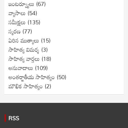
ఇంటర్వ్యూలు
(67)
వ్యాసాలు
(54)
సమీక్షలు
(135)
స్మరణ
(77)
ఏరిన ముత్యాలు
(15)
సాహిత్య విమర్శ
(3)
సాహిత్య వార్తలు
(18)
అనువాదాలు
(109)
అంతర్జాతీయ సాహిత్యం
(50)
మౌఖిక సాహిత్యం
(2)
RSS