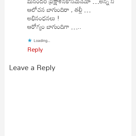
మనందరి ప్రక్షాళనకోసమేనేమో …అన్న నీ
ఆలోచన బాగుందిరా , తల్లీ …
అభినంధనలు !
ఆరోగ్యం బాగుందిగా …..
Loading...
Reply
Leave a Reply