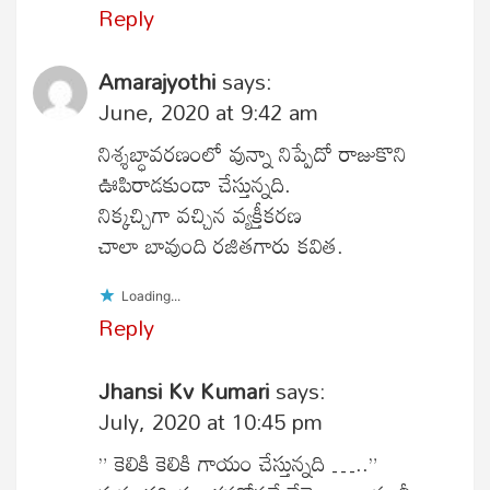
Reply
Amarajyothi
says:
June, 2020 at 9:42 am
నిశ్శబ్ధావరణంలో వున్నా నిప్పేదో రాజుకొని
ఊపిరాడకుండా చేస్తున్నది.
నిక్కచ్చిగా వచ్చిన వ్యక్తీకరణ
చాలా బావుంది రజితగారు కవిత.
Loading...
Reply
Jhansi Kv Kumari
says:
July, 2020 at 10:45 pm
” కెలికి కెలికి గాయం చేస్తున్నది …..”