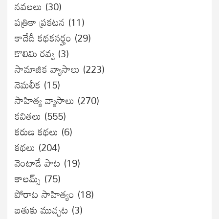
నవలలు
(30)
పత్రికా ప్రకటన
(11)
కాదేదీ కథకనర్హం
(29)
కొలిమి రవ్వ
(3)
సామాజిక వ్యాసాలు
(223)
నెమలీక
(15)
సాహిత్య వ్యాసాలు
(270)
కవితలు
(555)
కరుణ కథలు
(6)
కథలు
(204)
వెంటాడే పాట
(19)
కాలమ్స్
(75)
పోరాట సాహిత్యం
(18)
బతుకు ముచ్చట
(3)