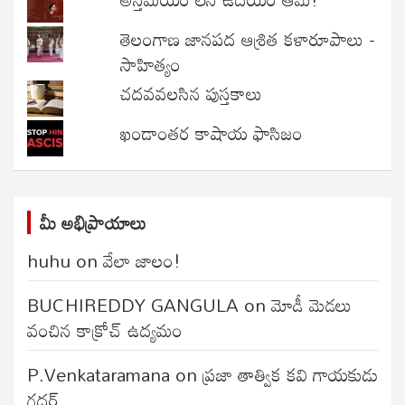
తెలంగాణ జానపద ఆశ్రిత కళారూపాలు -
సాహిత్యం
చదవవలసిన పుస్తకాలు
ఖండాంతర కాషాయ ఫాసిజం
మీ అభిప్రాయాలు
huhu
on
వేలా జాలం!
BUCHIREDDY GANGULA
on
మోడీ మెడలు
వంచిన కాక్రోచ్ ఉద్యమం
P.Venkataramana
on
ప్రజా తాత్విక కవి గాయకుడు
గద్దర్