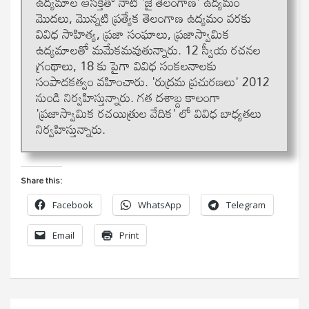
ఉద్య‌మాల ఆస‌క్తితో నాటి 'జై తెలంగాణ' ఉద్య‌మం
మొద‌లు, మొన్న‌టి ప్ర‌త్యేక తెలంగాణ ఉద్య‌మం వ‌ర‌కు
వివిధ సాహిత్య, ప్ర‌జా సంఘాలు, ప్ర‌జాస్వామిక‌
ఉద్య‌మాల‌తో మ‌మేక‌మ‌వుతున్నారు. 12 స్వీయ ర‌చ‌న‌ల
గ్రంథాలు, 18 కు పైగా వివిధ సంక‌ల‌నాల‌కు
సంపాద‌క‌త్వం వ‌హించారు. 'రుద్రమ ప్రచురణలు' 2012
నుండి నిర్వహిస్తున్నారు. గత దశాబ్ద కాలంగా
'ప్ర‌జాస్వామిక ర‌చ‌యిత్రుల వేదిక' లో వివిధ బాధ్యతలు
నిర్వహిస్తున్నారు.
Share this:
Facebook
WhatsApp
Telegram
Email
Print
Post