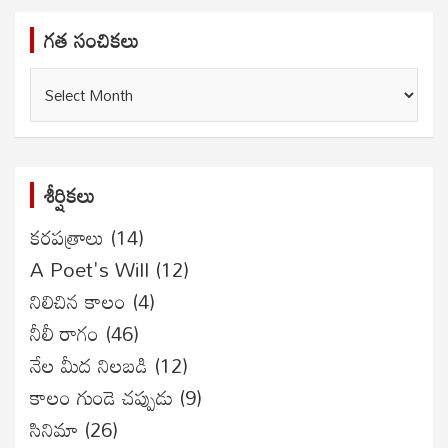
గత సంచికలు
గత
సంచికలు
శీర్షికలు
కరపత్రాలు
(14)
A Poet's Will
(12)
నిలిచిన కాలం
(4)
నీలీ రాగం
(46)
నేల మీద నిలబడి
(12)
కాలం గుండె చప్పుడు
(9)
సినిమా
(26)