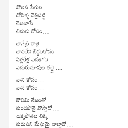
వొలస పేగుల
దోసిళ్ళ నెత్తిపట్టి
చెఱబాపే
చినుకు కోసం…
జాగ్నేకి రాతై
జాడలేని బిడ్డలకోసం
ఏళ్లకేళ్ల ఎడతెగని
ఎదురుచూపుల తల్లై …
వాని కోసం…
వాన కోసం…
కొలిమి తేజంతో
కుండపోతై వొస్తాడో…
ఉక్కపోతల చిక్కి
కురువని మేఘమై వాల్తాడో…