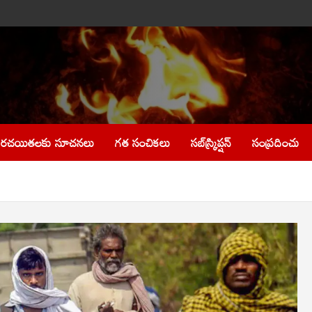
రచయితలకు సూచనలు
గత సంచికలు
సబ్‌స్క్రిప్షన్
సంప్రదించు