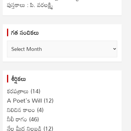
పుస్తకాలు : పి. వరలక్ష్మి
గత సంచికలు
గత
సంచికలు
శీర్షికలు
కరపత్రాలు
(14)
A Poet's Will
(12)
నిలిచిన కాలం
(4)
నీలీ రాగం
(46)
నేల మీద నిలబడి
(12)