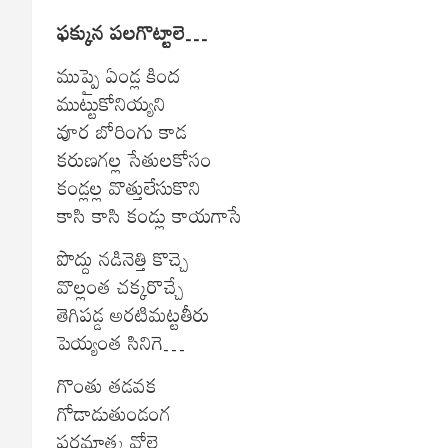
ఫక్కున పలగొట్టాలె…
ముప్పై ఏండ్ల కింద
ముట్టుకోనియ్యని
వూర బోరింగు కాడ
కరుణగల్ల సేతులకోసం
కండ్లల్ల వొత్తులేసుకొని
కాసి కాసి కండ్లు కాయగాసే
పొద్దు నడినెత్తి కొచ్చె
వొల్లంత చక్కరొచ్చే
తెగిపడ్డ అరటిమట్టతీరు
పెయ్యంత సినిగె…
గొంతు తడవక
గోడాడుతుండంగ
పరమాత్మ వోలె