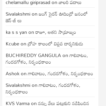
chelamallu giriprasad
on
జాలరి పదాలు
Sivalakshmi
on
జంగ్‌ సైరన్‌ ఊదిండ్రో జనంలో
జెన్-జీ లు
ka s s yan
on
రాజూ, అతని సామ్రాజ్యం
Kcube
on
ద్రోహ కాలంలో విప్లవ దార్శనికుడు
BUCHIREDDY GANGULA
on
గాలివాటం,
గందరగోళం, నిర్బంధకాలం
Ashok
on
గాలివాటం, గందరగోళం, నిర్బంధకాలం
Sivalakshmi
on
గాలివాటం, గందరగోళం,
నిర్బంధకాలం
KVS Varma
on
నన్ను వేలు పట్టుకుని నడిపించిన