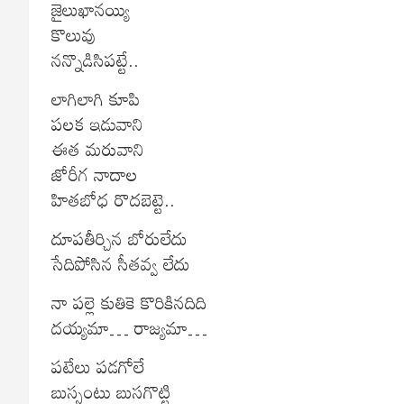
జైలుఖానయ్యి
కొలువు
నన్నొడిసిపట్టే..
లాగిలాగి కూపి
పలక ఇడువాని
ఈత మరువాని
జోరీగ నాదాల
హితబోధ రొదబెట్టె..
దూపతీర్చిన బోరులేదు
సేదిపోసిన సీతవ్వ లేదు
నా పల్లె కుతికె కొరికినదిది
దయ్యమా… రాజ్యమా…
పటేలు పడగోలే
బుస్సంటు బుసగొట్టి