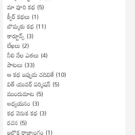
మా వూరి కథ
(5)
క్వీర్ కథలు
(1)
బొమ్మకు కథ
(11)
కార్టూన్స్
(3)
లేఖలు
(2)
నీలి నేల ఎతలు
(4)
పాటలు
(33)
ఆ కథ ఇప్పుడు చదివితే
(10)
విత్ యువర్ పర్మిషన్
(5)
ముందుమాట
(5)
అధ్యయనం
(3)
కథ వెనుక కథ
(3)
రచన
(5)
ఇల్లొక రాజ్యాంగం
(1)