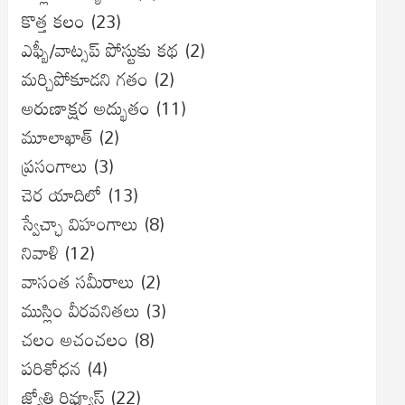
కొత్త కలం
(23)
ఎఫ్బీ/వాట్సప్ పోస్టుకు కథ
(2)
మర్చిపోకూడని గతం
(2)
అరుణాక్షర అద్భుతం
(11)
మూలాఖాత్
(2)
ప్రసంగాలు
(3)
చెర యాదిలో
(13)
స్వేచ్ఛా విహంగాలు
(8)
నివాళి
(12)
వాసంత సమీరాలు
(2)
ముస్లిం వీరవనితలు
(3)
చలం అచంచలం
(8)
ప‌రిశోధ‌న‌
(4)
జ్యోతి రివ్యూస్
(22)