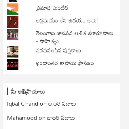
ప్రమాద ఘంటిక
అస్తమయం లేని ఉదయం ఆమె!
తెలంగాణ జానపద ఆశ్రిత కళారూపాలు
- సాహిత్యం
చదవవలసిన పుస్తకాలు
ఖండాంతర కాషాయ ఫాసిజం
మీ అభిప్రాయాలు
Iqbal Chand
on
జాలరి పదాలు
Mahamood
on
జాలరి పదాలు