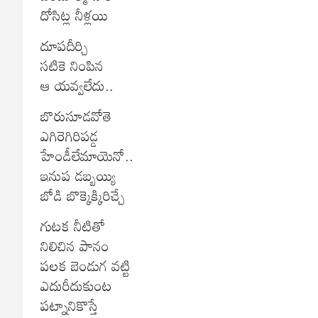
దోసిట్ల నీళ్లయి
దూపదీర్చి
సటికె నింపిన
ఆ యవ్వలేదు..
బొరుసూడవోతె
ఎగిరెగిరిపడ్డ
హేండీలేమాయెనో..
ఇనుప డబ్బయ్యి
బోడి బొక్కెక్కిరిచ్చే
గుటక నీటితో
నిలిచిన పానం
పలక బెండుగ వట్టి
ఎదురీదుకుంట
పట్నానికొస్తే