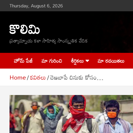
Skip
Thursday, August 6, 2026
to
content
కొలిమి
ప్రత్యామ్నాయ కళా సాహిత్య సాంస్కృతిక వేదిక
హోమ్ పేజీ
మా గురించి
శీర్షికలు
మా రచయితలు
Home
కవితలు
చెఱబాపే చినుకు కోసం…