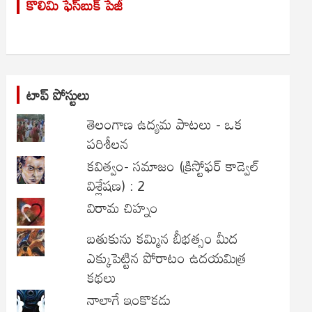
కొలిమి ఫేస్‌బుక్ పేజీ
c
h
టాప్ పోస్టులు
తెలంగాణ ఉద్యమ పాటలు - ఒక
పరిశీలన
కవిత్వం- సమాజం (క్రిస్టోఫర్ కాడ్వెల్
విశ్లేషణ) : 2
విరామ చిహ్నం
బతుకును కమ్మిన బీభత్సం మీద
ఎక్కుపెట్టిన పోరాటం ఉదయమిత్ర
కథలు
నాలాగే ఇంకొకడు