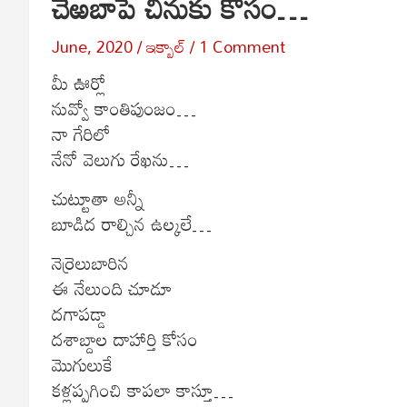
చెఱబాపే చినుకు కోసం…
June, 2020
ఇక్బాల్
1 Comment
మీ ఊర్లో
నువ్వో కాంతిపుంజం…
నా గేరిలో
నేనో వెలుగు రేఖను…
చుట్టూతా అన్నీ
బూడిద రాల్చిన ఉల్కలే…
నెర్రెలుబారిన
ఈ నేలుంది చూడూ
దగాపడ్డా
దశాబ్దాల దాహార్తి కోసం
మొగులుకే
కళ్లప్పగించి కాపలా కాస్తూ…