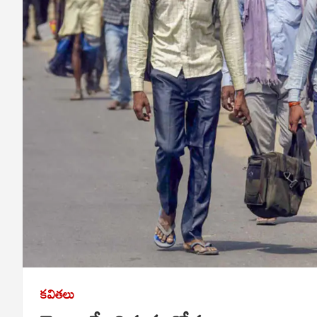
కవితలు