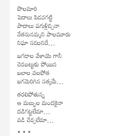
పొలమారి
పెదాలు పిడచగట్టి
పాదాలు పగుళ్లిచ్చినా
నేతనునమ్మని పాలమూరు
నిఘా సడలనిదే…
జగడాల వేళాయె గానీ
చెరబట్టుకు పోయిన
జలాల వలపోత
జగమెరిగిన సత్యమే…
తరలిపోతున్న
ఆ మబ్బుల మందకైనా
దడిగట్టలేమా…
వడి చేర్చలేమా…
* * *