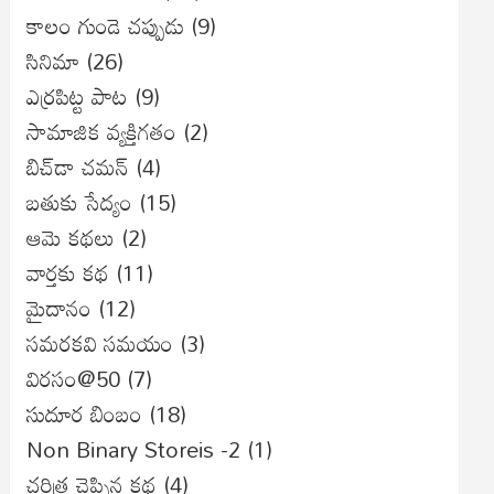
కాలం గుండె చప్పుడు
(9)
సినిమా
(26)
ఎర్రపిట్ట పాట
(9)
సామాజిక వ్యక్తిగతం
(2)
బిచ్‌డా చమన్
(4)
బతుకు సేద్యం
(15)
ఆమె కథలు
(2)
వార్తకు కథ
(11)
మైదానం
(12)
సమరకవి సమయం
(3)
విరసం@50
(7)
సుదూర బింబం
(18)
Non Binary Storeis -2
(1)
చరిత్ర చెప్పిన కథ
(4)