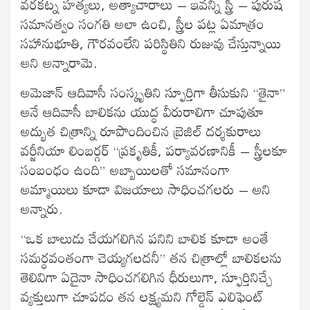
వరకట్న హత్యలు, అత్యాచారాలు – ఇవన్నీ స్త్రీ – పురుష
సమానత్వం సంగతి అలా ఉంచి, స్త్రీల పట్ల ఏమాత్రం
సహానుభూతి, గౌరవంలేని పరిస్థితిని రుజువు చేస్తున్నాయి
అని అన్నారామె.
అమెజాన్ ఆదివాసీ సంస్కృతిని స్ఫూర్తిగా తీసుకుని “తైనా”
అనే ఆదివాసీ బాలికను యుద్ధ వీరురాలిగా చూపుతూ
అద్భుత చిత్రాన్ని రూపొందించిన బ్రెజిల్ దర్శకురాలు
వర్జీనియా లింబర్గర్ “ప్రకృతికీ, పర్యావరణానికీ – స్త్రీలకూ
సంబంధం ఉంది” అబ్బాయిలతో సమానంగా
అమ్మాయిలు కూడా విజయాలు సాధించగలరు – అని
అన్నారు.
“ఒక బాలుడు చేయగలిగిన పనిని బాలిక కూడా అంతే
సమర్ధవంతంగా చెయ్యగలదనీ” తన చిత్రాల్లో బాలికలను
తెలివిగా ఏదైనా సాధించగలిగిన ధీరులుగా, స్ఫూర్తినిచ్చే
వ్యక్తులుగా చూపడం తన లక్ష్యమని గోల్డెన్ ఎలిఫెంట్