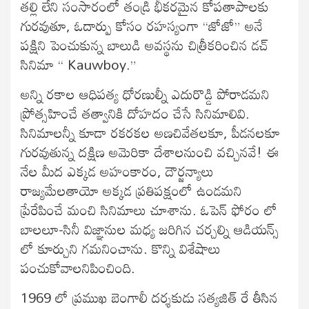
తల్లి లేని సంసారంలో తండ్రి భీకరమైన కోపతాపాలకు
గురవుతూ, ఓదార్పు కోసం రహస్యంగా “జోజో” అనే
పక్షిని పెంచుకున్న బాలుడి అవస్థను చిత్రీకరించిన డచ్
సినిమా “ Kauwboy.”
అన్ని రకాల ఆధిపత్య ధోరణుల్నీ ఎదురొడ్డి పోరాడమని
ప్రోత్సహించే తత్వానికి దోహదం చేసే సినిమాలివి.
సినిమాలన్నీ కూడా రకరకల అణచివేతలకూ, పీడనలకూ
గురవుతున్న దక్షిణ అమెరికా దేశాలనుంచి వచ్చినవే! ఈ
నేల మీద ఎక్కడ అహంకారం, దౌర్జన్యాలు
రాజ్యమేలతాయో అక్కడ ప్రతిపక్షంలో ఉండమని
ప్రేరేపించే మంచి సినిమాలు చూశాను. ఓపెన్ ఫోరం లో
బాలలూ-సినీ విజ్ఞానుల మధ్య జరిగిన చర్చల్ని ఆడియన్స్
లో కూర్చుని గమనించాను. కొన్ని విశేషాలు
పంచుకోవాలనిపించింది.
1969 లో ప్రముఖ బెంగాలీ దర్శకుడు సత్యజిత్ రే తీసిన