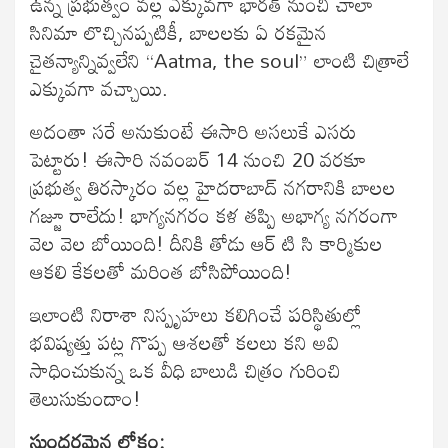
ఉన్న ప్రభుత్వం వల్ల ఎక్కువగా భారత్ నుంచి చాలా
సినిమా లొచ్చినప్పటికీ, బాలలకు ఏ రకమైన
చైతన్యాన్నివ్వలేని “Aatma, the soul” లాంటి చిత్రాలే
ఎక్కువగా వచ్చాయి.
అదంతా సరే అనుకుంటే ఈసారి అసలుకే ఎసరు
పెట్టారు! ఈసారి నవంబర్ 14 నుంచి 20 వరకూ
ప్రభుత్వ తిరస్కారం వల్ల హైదరాబాద్ నగరానికి బాలల
గజ్జూ రాలేదు! భాగ్యనగరం కళ తప్పి అభాగ్య నగరంగా
వెల వెల బోయింది! దీనికి తోడు ఆర్ టి సి కార్మికుల
ఆకలి కేకలతో మరింత బోసిపోయింది!
ఇలాంటి నిరాశా నిస్పృహలు కలిగించే పరిస్థితుల్లో
భవిష్యత్తు పట్ల గొప్ప ఆశలతో కలలు కని అవి
సాధించుకున్న ఒక వీధి బాలుడి చిత్రం గురించి
తెలుసుకుందాం!
సుందరమైన లోకం: