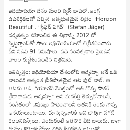
ఇథియోపియా దేశం నుంచి స్విస్ భాషలో,ఆంగ్ల
ఉపశీర్షికలతో వచ్చిన అత్యధుతమైన చిత్రం “Horizon
Beautiful”. “స్టీఫన్ ఏగర్” (Stefan Jäger)
దర్శకత్వం వహించిన ఈ చిత్రాన్ని 2012 లో
స్విట్జర్లాండ్‌తో పాటు ఇథియోపియాలో చిత్రీకరించారు.
దీని నిడివి 91 నిమిషాలు. పది సంవత్సరాల పైబడిన
బాలల కుద్దేశింపబడిన చిత్రమిది.
ఇతివృత్తం: ఇథియోపియా దేశంలోని ఆడ్మస్సూ అనే ఒక
బాలుడికి అత్యంత ప్రీతిపాత్రమైన ఆట ఫుట్ బాల్. ఆ
ఆటను ఆడి, “యూరప్ మొత్తంలో అతి గొప్ప సాకర్
క్రీడాకారుడు ఆడ్మస్సూ” అని ఘనకీర్తి తెచ్చుకోవాలనీ,
సంగీతంలో నైపుణ్యం సాధించాలనీ అతనికి రెండు గొప్ప
ఆశయాలుంటాయి. చూస్తున్నవారికి అవి బొత్తిగా పగటి
కలలనిపిస్తాయి. ఎందుకంటే అతనొక వీధి బాలుడు. బాగా
దుమ్ము కొట్టుకుపోయి చిరిగి పీలికలైన బట్టలతో,