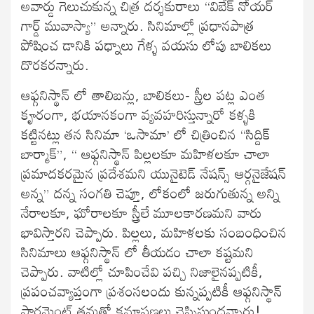
అవార్డు గెలుచుకున్న చిత్ర దర్శకురాలు “విబేక్ నోయర్
గార్డ్ మువాస్యా” అన్నారు. సినిమాల్లో ప్రధానపాత్ర
పోషించ డానికి పధ్నాలు గేళ్ళ వయసు లోపు బాలికలు
దొరకరన్నారు.
ఆఫ్గనిస్థాన్ లో తాలిబన్లు, బాలికలు- స్త్రీల పట్ల ఎంత
కౄరంగా, భయానకంగా వ్యవహరిస్తున్నారో కళ్ళకి
కట్టినట్లు తన సినిమా ‘ఒసామా’ లో చిత్రించిన “సిద్దిక్
బార్మాక్”, “ ఆఫ్గనిస్థాన్ పిల్లలకూ మహిళలకూ చాలా
ప్రమాదకరమైన ప్రదేశమని యునైటెడ్ నేషన్స్ ఆర్గనైజేషన్
అన్న” దన్న సంగతి చెప్తూ, లోకంలో జరుగుతున్న అన్ని
నేరాలకూ, ఘోరాలకూ స్త్రీలే మూలకారణమని వారు
భావిస్తారని చెప్పారు. పిల్లలు, మహిళలకు సంబంధించిన
సినిమాలు ఆఫ్గనిస్థాన్ లో తీయడం చాలా కష్టమని
చెప్పారు. వాటిల్లో చూపించేవి పచ్చి నిజాలైనప్పటికీ,
ప్రపంచవ్యాప్తంగా ప్రశంసలందు కున్నప్పటికీ ఆఫ్గనిస్థాన్
పార్లమెంట్ తమతో క్షమాపణలు చెప్పిస్తుందన్నారు!