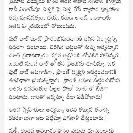
ప్రమోట్ చెయ్యడం కోసం ఆడిస్ అబాబ నగరాని కొస్తాడు.
కానీ ఎంతసేపూ ఎత్తుకి పై ఎత్తు వేసే వ్యాపార వ్యూహాలు
తప్ప మానవత్వం, దయ, కరుణ లాంటి అంశాలకు
అతని హృదయంలో చోటుండదు.
ఫుట్ బాల్ షూట్ ప్రారంభమవడానికి చేసిన ఏర్పాట్లన్నీ
సిద్ధంగా ఉంటాయి. చిరిగిన బట్టలతో నున్న ఆడ్మస్సూని
చూచి ప్రధానద్వారం దగ్గర అడ్డగించి లోపలికి పోనివ్వరు.
బయటి నుంచే బాల్ తో తన ప్రతిభను చూపిస్తూ, ఒక
ఫుట్ బాల్ ఆటగాడిగా, ఫ్రాంజ్ దృష్టిని ఆకర్షించడానికి
శతవిధాలా ప్రయత్నిస్తాడు. ఫ్రాంజ్ అసలు పట్టించుకోడు.
అతను ధనవంతుల పిల్లల ఫొటో షూట్ తో బిజీగా
ఉంటాడు. దాంతో ఆడ్మస్సూ డీలా పడిపోతాడు!
అతని స్నేహితులు ఆడ్మస్సూ తెలివి తక్కువ తనాన్ని
రకరకాలుగా ఆట పట్టిస్తూ ఎగతాళి చేస్తుంటారు!
మళ్ళీ రెండవ అవకాశం కోసం ఎదురు చూస్తుంటాడు