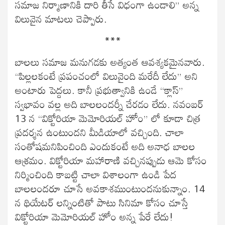
సమాజ నిర్మాణానికి దారి తీసే విధంగా ఉండాలి” అన్న
విలువైన మాటలు చెప్పారు.
***
బాలలు సమాజ మనుగడకు అత్యంత ఆవశ్యకమైనవారు.
“పిల్లలకంటే ప్రపంచంలో విలువైంది మరేదీ లేదు” అని
అంటారు పెద్దలు. కానీ ప్రభుత్వానికి ఉండే “క్లాస్”
స్వభావం వల్ల అది బాలలందర్నీ చేరడం లేదు. నవంబర్
13 న “విక్టోరియా మెమోరియల్ హోం” లో కూడా చిత్ర
ప్రదర్శన ఉంటుందని మీడియాలో వచ్చింది. చాలా
సంతోషమనిపించింది ఎందుకంటే అది అనాధ బాలల
ఆశ్రమం. విక్టోరియా మహారాణి వచ్చినప్పుడు ఆమె కోసం
నిర్మించింది కాబట్టి చాలా విశాలంగా ఉండి పేద
బాలలందరూ చూసే అవకాశముంటుందనుకున్నాం. 14
న థియేటర్ లన్నింటితో పాటు సినిమా కోసం చూస్తే
విక్టోరియా మెమోరియల్ హోం అన్న పేరే లేదు!