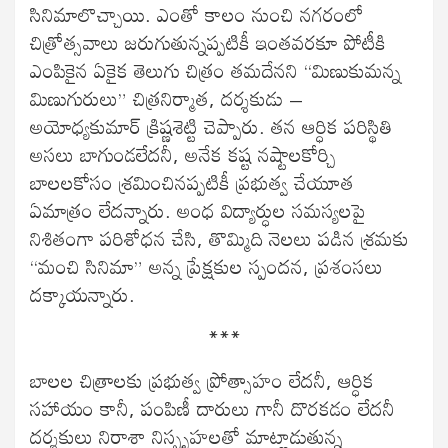
సినిమాలొచ్చాయి. ఎంతో కాలం నుంచి నగరంలో
చిత్రోత్సవాలు జరుగుతున్నప్పటికీ ఇంతవరకూ పోటీకి
ఎంపికైన ఏకైక తెలుగు చిత్రం తమదేనని “మిణుకుమన్న
మిణుగురులు” చిత్రనిర్మాత, దర్శకుడు –
అయోధ్యకుమార్ క్రిష్ణశెట్టి చెప్పారు. తన ఆర్ధిక పరిస్థితి
అసలు బాగుండలేదనీ, అనేక కష్ట నష్టాలకోర్చి
బాలలకోసం శ్రమించినప్పటికీ ప్రభుత్వ చేయూత
ఏమాత్రం లేదన్నారు. అంధ విద్యార్ధుల సమస్యలపై
నిశితంగా పరిశోధన చేసి, తొమ్మిది నెలలు పడిన శ్రమకు
“మంచి సినిమా” అన్న ప్రేక్షకుల స్పందన, ప్రశంసలు
దక్కాయన్నారు.
***
బాలల చిత్రాలకు ప్రభుత్వ ప్రోత్సాహం లేదనీ, ఆర్ధిక
సహాయం కానీ, పంపిణీ దారులు గానీ దొరకడం లేదనీ
దర్శకులు నిరాశా నిస్పృహలతో మాట్లాడుతున్న