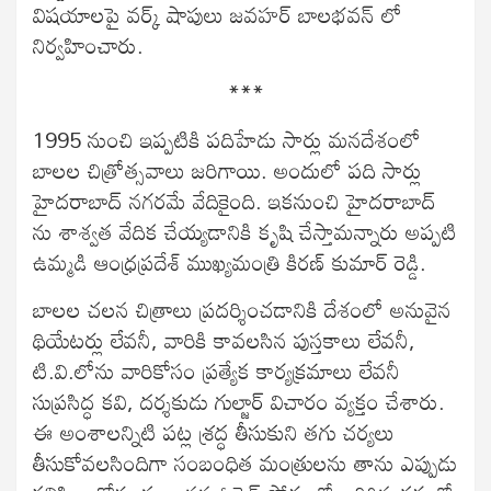
విషయాలపై వర్క్ షాపులు జవహర్ బాలభవన్ లో
నిర్వహించారు.
***
1995 నుంచి ఇప్పటికి పదిహేడు సార్లు మనదేశంలో
బాలల చిత్రోత్సవాలు జరిగాయి. అందులో పది సార్లు
హైదరాబాద్ నగరమే వేదికైంది. ఇకనుంచి హైదరాబాద్
ను శాశ్వత వేదిక చేయ్యడానికి కృషి చేస్తామన్నారు అప్పటి
ఉమ్మడి ఆంధ్రప్రదేశ్ ముఖ్యమంత్రి కిరణ్ కుమార్ రెడ్డి.
బాలల చలన చిత్రాలు ప్రదర్శించడానికి దేశంలో అనువైన
థియేటర్లు లేవనీ, వారికి కావలసిన పుస్తకాలు లేవనీ,
టి.వి.లోను వారికోసం ప్రత్యేక కార్యక్రమాలు లేవనీ
సుప్రసిద్ధ కవి, దర్శకుడు గుల్జార్ విచారం వ్యక్తం చేశారు.
ఈ అంశాలన్నిటి పట్ల శ్రద్ధ తీసుకుని తగు చర్యలు
తీసుకోవలసిందిగా సంబంధిత మంత్రులను తాను ఎప్పుడు