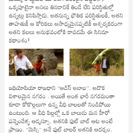
ఒక్కపూటైనా అసలు తినడానికే తిండే లేని పరిస్థితుల్లో
ఉన్నట్లు కనిపిస్తాడు. అతనున్న భౌతిక పరిస్థితులకీ, అతని
తాహతుకీ ఆ కోరికలు అసాధ్యమైనప్పటికీ ఆశ్చర్యకరంగా
అతని కలలు అనుభవంలోకి రావడమే ఈ సినిమా
కథాంశం!
ఇథియోపియా రాజధాని “ఆడిస్ అబాబ”. అదొక
విశాలమైన నగరం . అయితే అంత భారీ నగరమంతా
కూడా కోకొల్లలుగా ఉన్న వీధి బాలలతో నిండిపోయి
ఉంటుంది. ఆ వీధి పిల్లల్లో ఒక బాలుడు మన హీరో
పన్నెండేళ్ళ ఆడ్మస్సూ. అతనికి ఫుట్ బాల్ ఆట అంటే
ప్రాణం. “మెస్సి” అనే ఫుట్ బాలర్ అతనికి ఆదర్శం.