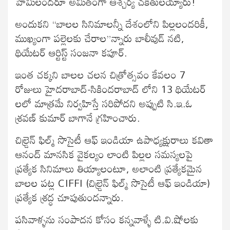
హేమీలందరూ అమితంగా ఆశ్చర్య చకితులయ్యారు!
అందుకని “బాలల సినిమాలన్నీ దేశంలోని పిల్లలందరికీ,
ముఖ్యంగా పల్లెలకు చేరాల”న్నారు బాలీవుడ్ నటి,
థియేటర్ ఆర్టిస్ట్ సంజనా కపూర్.
ఇంత చక్కని బాలల చలన చిత్రోత్సవం కేవలం 7
రోజులు హైదరాబాద్-సికిందరాబాద్ లోని 13 థియేటర్
లలో మాత్రమే నిర్వహిస్తే సరిపోదని అప్పుటి సి.ఇ.ఓ
శ్రవణ్ కుమార్ బాగానే గ్రహించారు.
చిల్డ్రెన్ ఫిల్మ్ సొసైటీ ఆఫ్ ఇండియా ఉపాధ్యక్షురాలు కవితా
ఆనంద్ మానసిక వైకల్యం లాంటి పిల్లల సమస్యలపై
ప్రత్యేక సినిమాలు తియ్యాలంటూ, అలాంటి ప్రత్యేకమైన
బాలల పట్ల CIFFI (చిల్డ్రెన్ ఫిల్మ్ సొసైటీ ఆఫ్ ఇండియా)
ప్రత్యేక శ్రద్ధ చూపుతుందన్నారు.
పసివాళ్ళను సంపాదన కోసం కన్నవాళ్ళే టి.వి.షోలకు