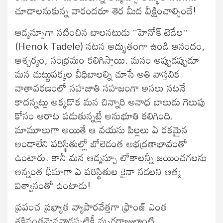
చూడాలనుకున్న వారందరూ తెర మీద వీక్షించాల్సిందే!
ఆడ్మస్సూగా నటించిన బాలనటుడు ”హెనోక్ టెడేల”
(Henok Tadele) నటన అద్భుతంగా ఉండి ఆనందం,
ఆశ్చర్యం, సంభ్రమం కలిగిస్తాయి. మనం అప్పుడప్పుడూ
మన చుట్టుపక్కల వీధిబాలల్ని చూసే అతి వాస్తవిక
వాతావరణంలో సహజాతి సహజంగా అసలు నటనే
కాదన్నట్లు అక్కడొక మన చిన్నారి అనాధ బాలుడు గెలుపు
కోసం ఆరాట పడుతున్నట్లే అనుభూతి కలిగింది.
మామూలుగా అయితే ఆ వయసు పిల్లలు ఏ రకమైన
అండాలేని పరిస్థితుల్లో బోలెడంత అభద్రతాభావంతో
ఉంటారు. కానీ మన ఆడ్మస్సూ లోకాలన్నీ జయించగలను
అన్నంత ధీమాగా ఏ పరిస్థితుల కైనా సడలని ఆత్మ
విశ్వాసంతో ఉంటాడు!
ప్రపంచ ప్రఖ్యాత వ్యాపారవేత్తగా ఫ్రాంజ్ ఎంత
శక్తివంతమైనవాడప్పటికీ మృగరాజుల్లాంటి