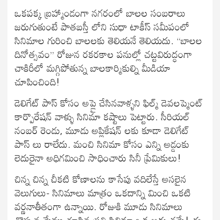
ఒకపక్క బ్రహ్మాండంగా నగరంలో బాలల సంబరాలు
జరుగుతుంటే పాతబస్తీ లోని సుధా టాకీస్ సమీపంలో
సినిమాల గురించి బాలలకు తెలియనే తెలియదు. “బాలల
దినోత్సవం” రోజున రకరకాల పనుల్లో చట్టవిరుద్ధంగా
చాకిరీలో మగ్గిపోతున్న బాలకార్మికుల్ని మీడియా
చూపించింది!
డెలిగేట్ పాస్ కోసం అప్లై చేసినవాళ్ళని ఫిల్మ్ డెవలప్మెంట్
కార్పొరేషన్ వాళ్ళు సినిమా కష్టాలు పెట్టారు. సీరియల్
నంబర్ రెండు, మూడు అప్లికేషన్ లకు కూడా డెలిగేట్
పాస్ లు రాలేదు. మంచి సినిమా కోసం ఎన్ని అడ్డంకు
లెదురైనా అధిగమించి సాధించారు సినీ ప్రేమికులు!
చిన్న చిన్న చీకటి కోణాలను కాసేపు వదిలేస్తే అసలైన
వెలుగులు- సినిమాలు మాత్రం ఒకదాన్ని మించి ఒకటి
వర్ణనాతీతంగా ఉన్నాయి. రోజుకి మూడు సినిమాలు
చొప్పున మేము చూసిన ప్రతి సినిమా ఒక అద్భుతమే! ఈ