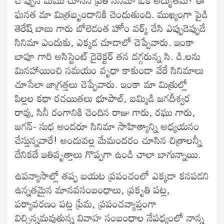
ఘనత మా మిత్రబృందానికి చెందుతుంది. ముఖ్యంగా పైడి
తెరేష్ బాబు గారు బోలెడంత హోం వర్క్ చేసి ఎప్పుడెప్పుడే
సినిమా ఎందుకు, ఎక్కడ చూడాలో చెప్పేవారు. ఇంకా
బాపూ గారి అసిస్టెంట్ డైరెక్టర్ తన దగ్గరున్న సి. డి.లను
మినహాయించి సమయం వృధా కాకుండా వేరే సినిమాలు
చూసేలా జాగ్రత్తలు చెప్పేవారు. ఇంకా మా మిత్రుల్లో
పిల్లల కథా రచయితలు భూపాల్, బమ్మిడి జగదీశ్వర
రావు, సినీ రంగానికి చెందిన రాజు గారు, రఘు గారు,
జగన్- సుధ అందరూ సినిమా సాహిత్యాన్ని అధ్యయనం
చేస్తున్నవారే! అందువల్ల మేమందరం చూసిన చిత్రాలన్నీ
దేనికదే ఇతివృత్తాలు గొప్పగా ఉండి చాలా బాగున్నాయి.
ఉపన్యాసాల్లో తప్ప బయట ప్రపంచంలో ఎక్కడా కనపడని
ఉన్నతమైన మానవసంబంధాలు, ప్రకృతి పట్ల,
పర్యావరణం పట్ల ప్రేమ, ప్రపంచవ్యాప్తంగా
విచ్చిన్నమవుతున్న వివాహ సంబంధాల నేపధ్యంలో నాన్న