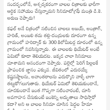
సందర్భంలోనే, ఆశ్చర్యకరంగా బాలల చిత్రాలకు భారీగా
ఆర్ధిక సహాయం చేస్తున్నామని సినిమాటోగ్రఫీ మంత్రి డి.కె.
అరుణ చెప్పారు!
కఫల్ అనే చిత్రంలో నటించిన బాలలు అజయ్, అంత్రాగ్,
హరిణ్, అంజలి తమ తల్లి-దండ్రులకు దూరంగా ఉన్న
గ్రామంలో హరిద్వార్ కు 300 కిలోమీటర్ల దూరంలో ఉన్న
గ్రామంలో నివసిస్తున్నారు. ఈ బాలలకు థియేటర్ అంటే
ఏమిటో కూడా తెలియదట. ఇక్కడ చాలా సినిమాలు
చూశామని ఆనందంగా చెప్పారు. పల్లెల్లో పెరిగే పిల్లలకే
ప్రాపంచిక జ్ఞానం ఎక్కువ. జీవితంలో ఎదురయ్యే
కష్టనష్టాలను, అవాంతరాలను ఎదుర్కొని వాళ్ళే బాగా
తట్టుకోగలుగుతారు. థియేటర్ ఏమిటో తెలియకుండానే,
చూడకుండానే ఇంత గొప్పగా నటించారంటే, చూసి
అవగాహన చేసుకుంటే ఇంకెన్ని అద్భుతాలు సాధిస్తారో
కదా? అని ఆ బాలల సినిమా చూసిన పెద్దల హేమా