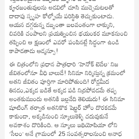
కౄరజంతువులను అడవిలో చూసి ముచ్చెమటలతో
దాదాపు స్పృహ కోల్పోయే పరిస్థితి తెచ్చుకుంటాడు.
ఆయన దగ్గరున్న డబ్బంతా బలవంతంగా లాక్కుని,
చివరికి చంపాలని ప్రయత్నించిన భయంకర మూకనుంచి
తప్పించి ఆ క్షణంలో ఎవరో పంపినట్లే సిద్ధంగా ఉండి
కాపాడతాడు ఆడ్మస్సూ!
ఈ చిత్రంలోని ప్రధాన పాత్రధారి ‘హెనోక్ టెడేల’ నిజ
జీవితంలోనూ వీధి బాలుడే! సినిమా నిర్మిస్తున్న క్రమంలో
అతని జీవితం పూర్తిగా మారిపోతుంది! రోడ్లమీద
తినడం,ఎక్కడ బడితే అక్కడ పడి నిద్రపోవడమే తప్ప
అంతకుముందు అతనికి ఇల్లనేది తెలియదు! ఈ సినిమా
షూటింగ్ తర్వాత అతనికొక షెల్టర్ హోం దొరకడమే
కాకుండా, అక్కడినుంచి స్కూలుకెళ్ళి చదువుకునే
అవకాశం దొరికింది. ఆ స్కూలు ఇథియోపియా లోని
‘సేలం’ అనే గ్రామంలో 25 సంవత్సరాలనుంచి అనాధ