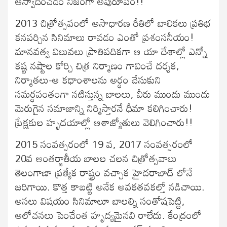
ఆస్వాదించడం నిజంగా అపురూపం!!
2013 చిత్రోత్సవంలో అసాధారణ రీతిలో బాలికలు ప్రతిభ
కనపర్చిన సినిమాలు రావడం ఎంతో ప్రశంసనీయం!
మానవత్వ విలువలు ప్రాతిపదికగా ఆ యా దేశాల్లో ఎన్నో
కష్ట నష్టాల కోర్చి చిత్ర నిర్మాణం గావించే దర్శక,
నిర్మాతలు-ఆ కధాంశాలను అర్ధం చేసుకుని
సమర్ధవంతంగా నటిస్తున్న బాలలు, వీరు ముందు ముందు
మెరుగైన సమాజాన్ని నిర్మిస్తారనే ధీమా కలిగించారు!
ప్రేక్షకుల హృదయాల్లో ఆశాజ్యోతులు వెలిగించారు!!
2015 సంవత్సరంలో 19 వ, 2017 సంవత్సరంలో
20వ అంతర్జాతీయ బాలల చలన చిత్రోత్సవాలు
తెలంగాణా ప్రత్యేక రాష్ట్రం వచ్చాక హైదరాబాద్ లోనే
జరిగాయి. కొత్త కాబట్టి అనేక అవకతవకల్తో నడిచాయి.
అసలు విషయం సినిమాలూ బాలల్ని సంతోషపెట్టి,
ఆలోచనలు పెంచేంత హృద్యమైనవి రాలేదు. కేంద్రంలో