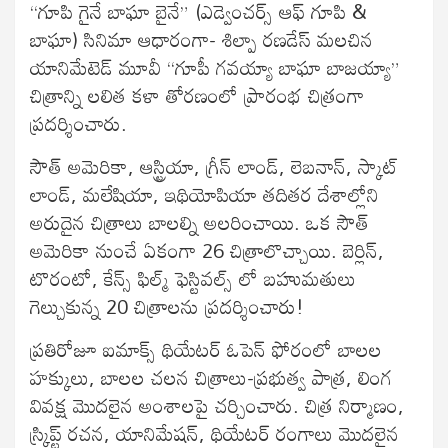
“గూపి గైనే బాఘా బైనే” (ఎడ్వెంచర్స్ ఆఫ్ గూపి &
బాఘా) సినిమా ఆధారంగా- శిల్పా రణడేస్ మలచిన
యానిమేటెడ్ మూవీ “గూపీ గవయ్యా బాఘా బాజయ్యా”
చిత్రాన్ని లలిత కళా తోరణంలో ప్రారంభ చిత్రంగా
ప్రదర్శించారు.
సౌత్ అమెరికా, ఆస్ట్రియా, గ్రీన్ లాండ్, లెబనాన్, స్కాట్
లాండ్, మలేషియా, ఇథియోపియా తదితర దేశాల్లోని
అరుదైన చిత్రాలు బాలల్ని అలరించాయి. ఒక సౌత్
అమెరికా నుంచే ఏకంగా 26 చిత్రాలొచ్చాయి. బెర్లిన్,
టొరంటో, కేన్స్ ఫిల్మ్ ఫెస్టివల్స్ లో బహుమతులు
గెల్చుకున్న 20 చిత్రాలను ప్రదర్శించారు!
ప్రతిరోజూ ఐమాక్స్ థియేటర్ ఓపెన్ ఫోరంలో బాలల
హక్కులు, బాలల చలన చిత్రాలు-ప్రభుత్వ పాత్ర, లింగ
వివక్ష మొదలైన అంశాలపై చర్చించారు. చిత్ర నిర్మాణం,
స్క్రిప్ట్ రచన, యానిమేషన్, థియేటర్ రంగాలు మొదలైన