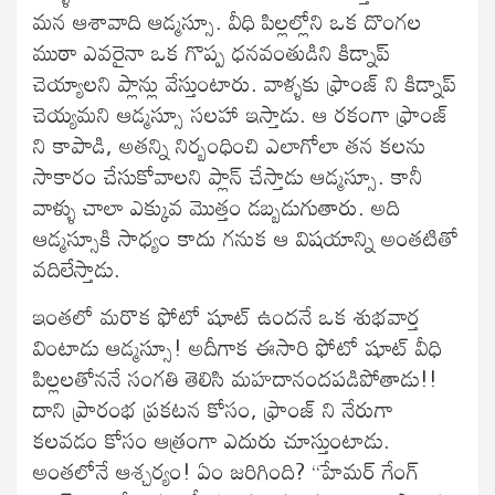
మన ఆశావాది ఆడ్మస్సూ. వీధి పిల్లల్లోని ఒక దొంగల
ముఠా ఎవరైనా ఒక గొప్ప ధనవంతుడిని కిడ్నాప్
చెయ్యాలని ప్లాన్లు వేస్తుంటారు. వాళ్ళకు ఫ్రాంజ్ ని కిడ్నాప్
చెయ్యమని ఆడ్మస్సూ సలహా ఇస్తాడు. ఆ రకంగా ఫ్రాంజ్
ని కాపాడి, అతన్ని నిర్బంధించి ఎలాగోలా తన కలను
సాకారం చేసుకోవాలని ప్లాన్ చేస్తాడు ఆడ్మస్సూ. కానీ
వాళ్ళు చాలా ఎక్కువ మొత్తం డబ్బడుగుతారు. అది
ఆడ్మస్సూకి సాధ్యం కాదు గనుక ఆ విషయాన్ని అంతటితో
వదిలేస్తాడు.
ఇంతలో మరొక ఫోటో షూట్ ఉందనే ఒక శుభవార్త
వింటాడు ఆడ్మస్సూ! అదీగాక ఈసారి ఫోటో షూట్ వీధి
పిల్లలతోననే సంగతి తెలిసి మహదానందపడిపోతాడు!!
దాని ప్రారంభ ప్రకటన కోసం, ఫ్రాంజ్ ని నేరుగా
కలవడం కోసం ఆత్రంగా ఎదురు చూస్తుంటాడు.
అంతలోనే ఆశ్చర్యం! ఏం జరిగింది? “హేమర్ గేంగ్