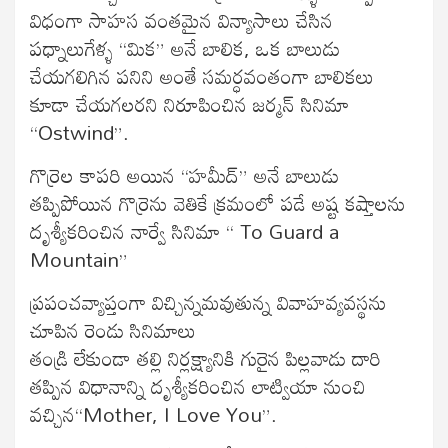
విధంగా సాహస వంతమైన విన్యాసాలు చేసిన
పధ్నాలుగేళ్ళ “మిక” అనే బాలిక, ఒక బాలుడు
చేయగలిగిన పనిని అంతే సమర్ధవంతంగా బాలికలు
కూడా చేయగలరని నిరూపించిన జర్మన్ సినిమా
“Ostwind”.
గొర్రెల కాపరి అయిన “హమీద్” అనే బాలుడు
తప్పిపోయిన గొర్రెను వెతికే క్రమంలో పడే అష్ట కష్తాలను
దృశ్యీకరించిన నార్వే సినిమా “ To Guard a
Mountain”
ప్రపంచవ్యాప్తంగా విచ్చిన్నమవుతున్న వివాహవ్యవస్థను
చూపిన రెండు సినిమాలు
తండ్రి లేకుండా తల్లి నిర్లక్ష్యానికి గురైన పిల్లవాడు దారి
తప్పిన విధానాన్ని దృశ్యీకరించిన లాట్వియా నుంచి
వచ్చిన“Mother, I Love You”.