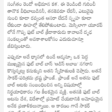
సంగీతం రెండో అభిమాన కళ. ఈ రెండింటి గురించీ
తానొక వీధిబాలుడిననీ, తనకెవరూ లేరనీ, ఎటువైపు
నుంచి కూడా రవ్వంత ఆసరా లేదనే స్పృహ కూడా
లేకుండా ఊహల్లో తేలిపోతుంటాడు. మెస్సిలాగా యూరప్
లోనే గొప్ప ఫుట్ బాల్ క్రీడాకారుడు కావాలనే దృఢ
సంకల్పంతో అవకాశాలకోసం ఎదురుచూస్తూ
జీవిస్తుంటాడు.
ఎప్పుడూ అదే ధ్యాసలో ఉండే ఆడ్మస్సూ ఒక పెద్ద
ముఖ్యమైన ఫుట్ బాల్ బాస్ ‘ఆడిస్ అబాబ’ నగరాని
కొస్తున్నట్లు కనుక్కుని అతని స్నేహితులకి చెప్తాడు. అతనే
సాకర్-పరిశ్రమ ద్రష్ట ఫ్రాంజ్. ఫ్రాంజ్ అనే అతను ఫుట్
బాల్ ఆటకు సంబంధించిన అన్ని విషయాల్లో
నిర్ణయాధికారం గల కీలకమైన వ్యక్తి. అతనకి ఫుట్ బాల్
ఆటను దేశ, విదేశాల్లో ప్రమోట్ చేయడానికి అమోఘమైన
అనేక ప్రణాళికలున్నాయి. ఆ కారణం గానే సాకర్