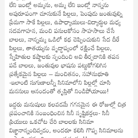
లేని ఇంట్లో అమ్మను, అమ్మ లేని ఇంట్లో నాన్నను
అపురూపంగా చూసుకునే పిల్లలు, పెంపుడు జంతువుల్ని
ప్రేమగా సాకే పిల్లలు, ఉపాధ్యాయులు-విద్యార్ధుల మధ్య
సదవగాహన, మంచి పనులకోసం సాహసాలు చేసే
బాలలు, నాన్నమ్మ ఒడిలో కథ చెప్పించుకుని సేద దీరే
పిల్లలు, తాతయ్యను వృద్ధాప్యంలో రక్షించే పిల్లలు,
స్నేహితుల కష్టాలకు స్పందించి అవి తీర్చడానికి తపన
పడే బాలలు, జంతువుల భాషను పట్టుకోగలిగిన
ప్రత్యేకమైన పిల్లలు – మంచితనం, సహానుభూతి
-ఇలాంటి సుగుణాలన్నీ సినిమాలోని పిల్లల్లో చూసి
మనసులు ఆనందంతో తృప్తితో నిండిపోయాయి!
ఇద్దరు మనుషులు కలవడమే గగనమైన ఈ రోజుల్లో చిత్ర
ప్రపంచానికి సంబంధించిన సినీ సృష్టికర్తలు- సినీ
ప్రియులు ఒకచోట చేరి బాలలకు సినిమా
విజ్ఞానాన్నందివ్వడం, అందరూ కలిసి గొప్ప సినిమాలను