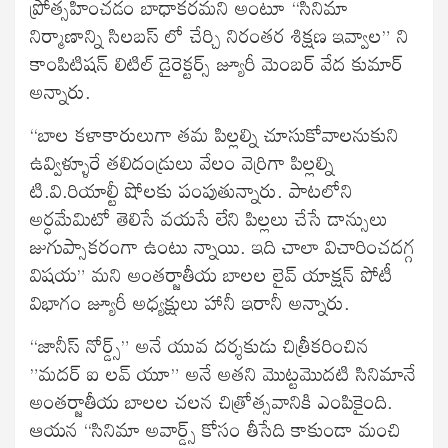
ప్రోత్సహించడం బాధాకరమని అంటూ “సినిమా
నిర్మాణాన్ని సిలబస్ లో చేర్చి నిరంతర శిక్షణ ఇవ్వాల” ని
కాంపిటిషన్ లిటిల్ డైరెక్టర్స్ జ్యూరీ మెంబర్ వేద కుమార్
అన్నారు.
“బాల కళాకారులుగా తమ పిల్లల్ని చూసుకోవాలనుకుని
ఉవ్విళ్ళూరే తలిదండ్రులు వేలం వెర్రిగా పిల్లల్ని
టి.వి.రియాల్టీ షోలకు పంపుతున్నారు. పాటలోని
అర్ధమేమిటో తెలిసే వయసే లేని పిల్లలు చేసే డాన్సులు
జుగుప్సాకరంగా ఉంటు న్నాయి. ఇది చాలా విచారించదగ్గ
విషయ” మని అంతర్జాతీయ బాలల లైవ్ యాక్షన్ పోటీ
విభాగం జ్యూరీ అధ్యక్షులు హానీ ఇరానీ అన్నారు.
“జానీస్ నోర్డ్స్” అనే యువ దర్శకుడు చిత్రీకరించిన
”మదర్ ఐ లవ్ యూ” అనే అతని మొట్టమొదటి సినిమానే
అంతర్జాతీయ బాలల చలన చిత్రోత్సవానికి ఎంపికైంది.
ఆయన “సినిమా అవార్డ్స్ కోసం తీసేది కాకుండా మంచి