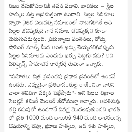
నిజం చేసుకోవడానికి తపన పడాలి. బాలికలు – స్త్రీల
హక్కుల పట్ల అప్రమత్తంగా ఉండాలి. పిల్లల సినిమాల
ద్వారా నైతిక విలువల్ని సమాజంలో నాటగలిగితే అది
పిల్లల భవిష్యత్తునే గాక సమాజ భవిష్యత్తుని కూడా
మెరుగుపరుస్తుంది. ప్రభుత్వాలు వంతెనలు, రోడ్లు,
షాపింగ్ మాల్స్ మీద అంత ఖర్చు చెయ్యగలిగినప్పుడు
పిల్లల సినిమాలకు ఎందుకు ఖర్చు పెట్టగూడదు? అని
ఫిలిప్పైన్స్ సామాజిక కార్యకర్త రుమినా అన్నారు.
“మహిళలు చిత్ర ప్రపంచపు ప్రధాన స్రవంతిలో ఉండనే
ఉండరు. ఎప్పుడైనా ప్రతిభావంతులై రాణించినా వారిని
చాలా తెలివిగా పక్కన పెట్టేస్తారు”- అని పిల్లల చిత్రాల
సెలక్షన్ కమిటీ మెంబర్ జీరోముల్లా అన్నారు. ఆడశిశువు
తల్లి కడుపులో ఉండగానే వివక్ష మొదలవుతుందని భారత్
లో ప్రతి 1000 మంది బాలురికి 940 మంది బాలికలున్న
విషయాన్ని చెప్తూ, భ్రూణ హత్యలు, ఆడ శిశు హత్యలు,