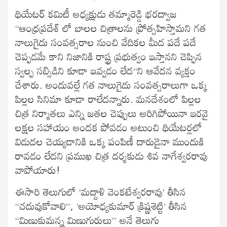
థియేటర్ కమిటీ అధ్యక్షుడు తమ్మారెడ్డి భరద్వాజ
“ఆంధ్రప్రదేశ్ లో బాలల చిత్రాలను ప్రోత్సహిస్తామని గత
నాలుగైదు సంవత్సరాల నుంచి వేదికల మీద పదే పదే
చెప్పడమే కాని నిజానికి రాష్ట్ర ప్రభుత్వం ఇస్తానని చెప్పిన
స్వల్ప సబ్సిడిని కూడా ఇవ్వడం లేద“ని ఆవేదన వ్యక్తం
చేశారు. అందువల్లే గత నాలుగైదు సంవత్సరాలుగా ఒక్క
పిల్లల సినిమా కూడా రాలేదన్నారు. మనదేశంలో పిల్లల
చిత్ర నిర్మాతలు ఎన్ని జతల చెప్పులు అరిగిపోయినా ఇరవై
లక్షల సహాయం అందక పోవడం అటుంచి థియేటర్లలో
విడుదల చెయ్యడానికి ఒక్క పంపిణీ దారుడైనా ముందుకి
రావడం లేదని ప్రముఖ చిత్ర దర్శకుడు శివ నాగేశ్వరరావు
వాపోయారు!
ఈసారి తెలుగులో ‘మద్దాళి వెంకటేశ్వరరావు’ తీసిన
“చదువుకోవాలి”, ‘అయోధ్యకుమార్ క్రిష్ణశెట్టి’ తీసిన
“మిణుకుమన్న మిణుగురులు” అనే తెలుగు