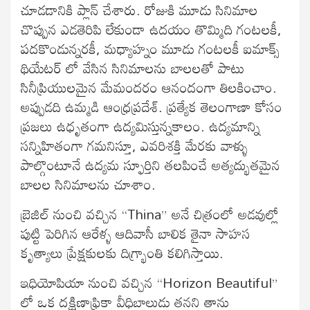
చూడడానికి ప్లాన్ చేశారు. రోజుకి మూడు సినిమాల
చొప్పున ఎడతెరిపి లేకుండా ఉదయం తొమ్మిది గంటలకీ,
పదకొండున్నరకీ, మధ్యాహ్నం మూడు గంటలకీ ఐమాక్స్
థియేటర్ లో వేసిన సినిమాలను బాలలతో పాటు
సినీప్రియులమైన మేమందరం ఆనందంగా తిలకించాం.
అప్పుడది ఉమ్మడి ఆంధ్రప్రదేశ్. ప్రత్యేక తెలంగాణా కోసం
ప్రజలు ఉధృతంగా ఉద్యమిస్తున్నకాలం. ఉద్యమాన్ని
సన్నిహితంగా గమనిస్తూ, ఎవరిశక్తి మేరకు వాళ్ళు
పాల్గొంటూనే ఉద్యమ స్ఫూర్తిని తలపించే అత్యద్భుతమైన
బాలల సినిమాలను చూశాం.
బ్రెజిల్ నుంచి వచ్చిన “Thina” అనే చిత్రంలో అడవుల్లో
పుట్టి పెరిగిన ఆరేళ్ళ ఆదివాసీ బాలిక తైనా సాహస
కృత్యాలు ప్రేక్షకులకు దిగ్భ్రాంతి కలిగిస్తాయి.
ఇధియోపియా నుంచి వచ్చిన “Horizon Beautiful”
లో ఒక దక్షిణాఫ్రికా వీధిబాలుడు తనని తాను