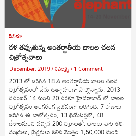
సినిమా
కళ తప్పుతున్న అంతర్జాతీయ బాలల చలన
చిత్రోత్సవాలు
December, 2019
శివలక్ష్మి
1 Comment
2013 లో జరిగిన 18 వ అంతర్జాతీయ బాలల చలన
చిత్రోత్సవంలో నేను ఉత్సాహంగా పాల్గొన్నాను. 2013
నవంబర్ 14 నుంచి 20 వరకూ హైదరాబాద్ లో బాలల
చిత్రోత్సవం అంగరంగ వైభవంగా జరిగింది. 7 రోజులు
జరిగిన ఈ బాలోత్సవం, 13 థియేటర్లలో, 48
దేశాలనుంచి వచ్చిన 200 చిత్రాలతో, బాలలు-వారి తలి-
దండ్రులు, ప్రేక్షకులు కలిసి మొత్తం 1,50,000 మంది