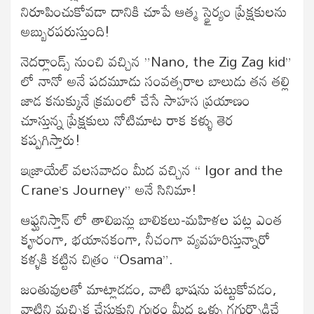
నిరూపించుకోవడా దానికి చూపే ఆత్మ స్థైర్యం ప్రేక్షకులను
అబ్బురపరుస్తుంది!
నెదర్లాండ్స్ నుంచి వచ్చిన ”Nano, the Zig Zag kid”
లో నానో అనే పదమూడు సంవత్సరాల బాలుడు తన తల్లి
జాడ కనుక్కునే క్రమంలో చేసే సాహస ప్రయాణం
చూస్తున్న ప్రేక్షకులు నోటిమాట రాక కళ్ళు తెర
కప్పగిస్తారు!
ఇజ్రాయేల్ వలసవాదం మీద వచ్చిన “ Igor and the
Crane’s Journey” అనే సినిమా!
ఆఫ్ఘనిస్తాన్ లో తాలిబన్లు బాలికలు-మహిళల పట్ల ఎంత
కౄరంగా, భయానకంగా, నీచంగా వ్యవహరిస్తున్నారో
కళ్ళకి కట్టిన చిత్రం “Osama”.
జంతువులతో మాట్లాడడం, వాటి భాషను పట్టుకోవడం,
వాటిని మచ్చిక చేసుకుని గుర్రం మీద ఒళ్ళు గగుర్పొడిచే