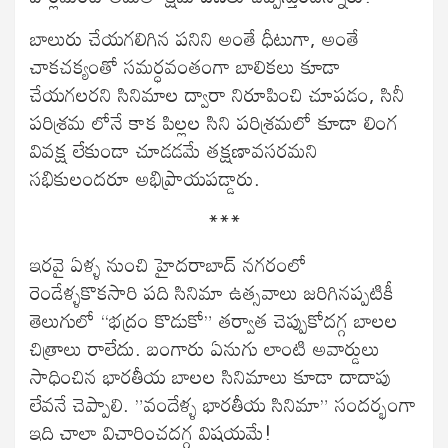
బాలురు చేయగలిగిన పనిని అంతే ధీటుగా, అంతే
చాకచక్యంతో సమర్ధవంతంగా బాలికలు కూడా
చేయగలరని సినిమాల ద్వారా నిరూపించి చూపడం, సినీ
పరిశ్రమ లోనే కాక పిల్లల సిని పరిశ్రమలో కూడా లింగ
వివక్ష లేకుండా చూడడమే తక్షణావసరమని
సభికులందరూ అభిప్రాయపడ్డారు.
***
ఇరవై ఏళ్ళ నుంచి హైదరాబాద్ నగరంలో
రెండేళ్ళకొకసారి పది సినిమా ఉత్సవాలు జరిగినప్పటికీ
తెలుగులో “భద్రం కొడుకో” తర్వాత చెప్పుకోదగ్గ బాలల
చిత్రాలు రాలేదు. బంగారు ఏనుగు లాంటి అవార్డులు
సాధించిన భారతీయ బాలల సినిమాలు కూడా దాదాపు
లేవనే చెప్పాలి. ”వందేళ్ళ భారతీయ సినిమా” సందర్భంగా
ఇది చాలా విచారించదగ్గ విషయమే!