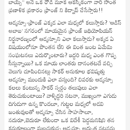
బాయ్స్” అనే ఒక రౌడీ మూక ఆకస్మికంగా వారి సొంత
ప్రణాళిక ప్రకారం ఫ్రాంజ్ ని కిడ్నాప్ చేసేస్తారు!!
ఆడ్మస్సూ-ఫ్రాంజ్ ఎక్కడ ఎలా మధ్యలో కలుస్తారు? ‘ఆడిస్
అబాబ’ నగరంలో మాయమైన ఫ్రాంజ్ ఇథియోపియన్
నిర్జనారణ్యంలో ఆడ్మస్సూని ఎలా కలుస్తాడు? అక్కడ ఏ
విషయంలోనూ పొంతన లేని ఈ వింత జంట ఏమేమి
సంఘటనలు ఎదుర్కొంటారు? ఇద్దరి మధ్య ఎంత గొప్ప
సీన్లున్నాయి? ఒక మాయ లాంతరు దానంతటదే వచ్చి
వెలుగు చూపించినట్లు సాకర్ అనుకూల భవిష్యత్తు
ఆడ్మస్సూ ముందుకి ఎలా వస్తుంది? చివరకు ఆడ్మస్సూ
కలలు కంటున్న సాకర్ స్వర్గం తలుపులు ఎలా
తెరుచుకుంటాయి? వాళ్ళిద్దరి నటనా, ముఖ్యంగా ఎగుడు
దిగుడుగా ఉన్న కొండలూ, గుట్టల మధ్యలో అడవి
జంతువులతో ఆడ్మస్సూ చేసిన సాహసాలూ,
నదురూ,బెదురూ లేకుండా ఒక విదేశీ పెద్దమనిషిని తన
కనుకూలంగా మలచుకున్న ఆడ్మస్సూ అద్భుత నటనను