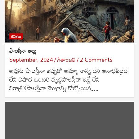
కవితలు
పాలస్తీనా ఇల్లు
September, 2024
గీతాంజలి
2 Comments
అవును పాలస్తీనా ఇప్పుడో అమ్మా నాన్న లేని అనాథపిల్లలే
లేని విషాద ఒంటరి వృద్ధపాలస్తీనా ఇల్లే లేని
నిరాశ్రితపాలస్తీనా మొఖాన్ని కోల్పోయిన…