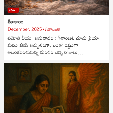
కవితలు
శీతాకాలం
December, 2025
గీతాంజలి
టిమోతి లీయు అనువాదం : గీతాంజలి చూడు ప్రియా!
మనం కలిసి అద్భుతంగా, ఎంతో ఇష్టంగా
అలంకరించుకున్న మంచం ఎన్ని రోజులు…