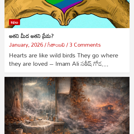
కథలు
అతని మీద అతని ప్రేమ?
January, 2026
గీతాంజలి
3 Comments
Hearts are like wild birds They go where
they are loved – Imam Ali సతీష్ గోడ…