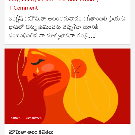
1 Comment
ఇంగ్లీష్ : మౌమితా ఆలంఅనువాదం : గీతాంజలి ప్రియాఏ
భాషలో నిన్ను ప్రేమించను చెప్పు?నా యోనికి
సంబంధించిన నా మాతృభాషనా తండ్రి…
కవితలు
అనువాదాలు
మౌమితా ఆలం కవితలు