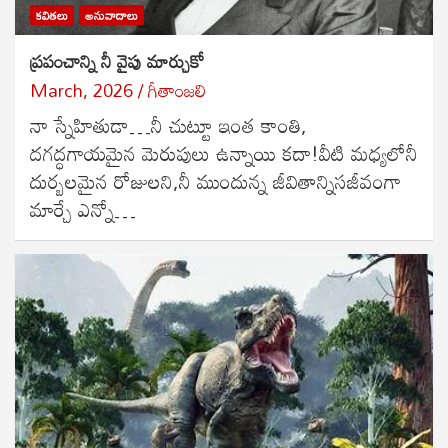
కవితలు
అనువాదాలు
ప్రపంచాన్ని నీ వైపు మార్చుకో
March, 2026
గీతాంజలి
నా స్నేహితుడా…నీ చుట్టూ ఇంత కాంతి,
దగద్ధగాయమైన మెరుపులు ఉన్నాయి కదా!వీటి మధ్యలోనీ
దుర్బలమైన రోజులని,నీ ముందున్న జీవితాన్నిసజీవంగా
మార్చే ఎన్నో…