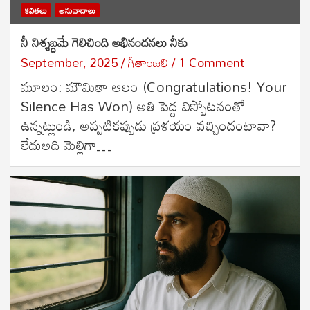
కవితలు
అనువాదాలు
నీ నిశ్శబ్దమే గెలిచింది అభినందనలు నీకు
September, 2025
గీతాంజలి
1 Comment
మూలం: మౌమితా ఆలం (Congratulations! Your
Silence Has Won) అతి పెద్ద విస్పోటనంతో
ఉన్నట్లుండి, అప్పటికప్పుడు ప్రళయం వచ్చిందంటావా?
లేదుఅది మెల్లిగా…