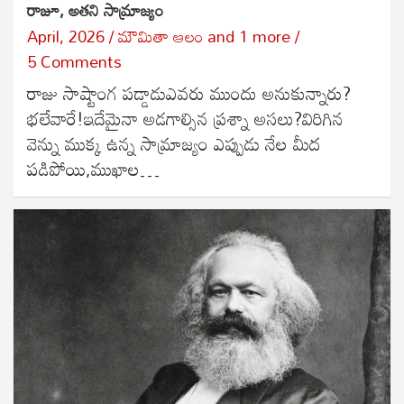
రాజూ, అతని సామ్రాజ్యం
April, 2026
మౌమితా ఆలం
and
1 more
5 Comments
రాజు సాష్టాంగ పడ్డాడుఎవరు ముందు అనుకున్నారు?
భలేవారే!ఇదేమైనా అడగాల్సిన ప్రశ్నా అసలు?విరిగిన
వెన్ను ముక్క ఉన్న సామ్రాజ్యం ఎప్పుడు నేల మీద
పడిపోయి,ముఖాల…