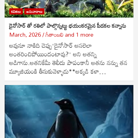
కవితలు
అనువాదాలు
డైనోసార్ తో రతిలో పాల్గొన్నట్టు భయంకరమైన పీడకల కన్నాను
March, 2026
గీతాంజలి
and
1 more
అవునూ నాకిది చెప్పు“డైనోసార్ అసలెలా
అంతరించిపోయిందంటావు?” అని అతన్ని
అడిగాను.అతనికేమీ తెలీదు పాపంకానీ అతను నన్ను తన
మ్యూజియంకి తీసుకువెళ్ళాడు**అక్కడి కళా…