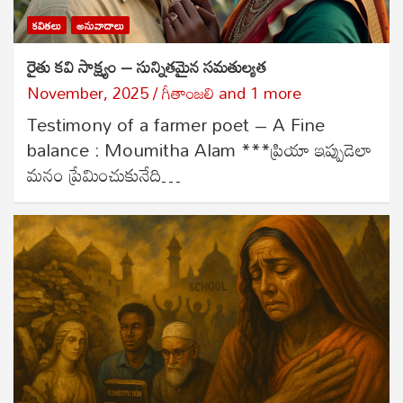
కవితలు
అనువాదాలు
రైతు కవి సాక్ష్యం – సున్నితమైన సమతుల్యత
November, 2025
గీతాంజలి
and
1 more
Testimony of a farmer poet – A Fine
balance : Moumitha Alam ***ప్రియా ఇప్పుడెలా
మనం ప్రేమించుకునేది…