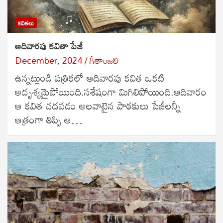
కవితలు
ఆదివారపు కవితా పేజీ
December, 2024
గీతాంజలి
ఉన్నట్లుండి పత్రికలో ఆదివారపు కవిత ఒకటి
అదృశ్యమైపోయింది.సశేషంగా మిగిలిపోయింది.ఆదివారం
ఆ కవిత చదవడం అలవాటైన పాఠకులు పేజీలన్నీ
ఆత్రంగా తిప్పి ఆ…