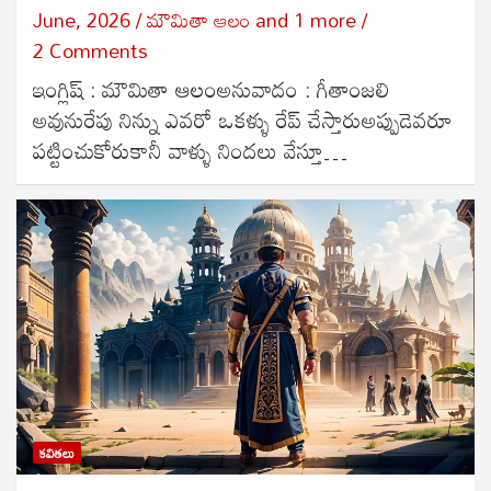
June, 2026
మౌమితా ఆలం
and
1 more
2 Comments
ఇంగ్లిష్ : మౌమితా ఆలంఅనువాదం : గీతాంజలి
అవునురేపు నిన్ను ఎవరో ఒకళ్ళు రేప్ చేస్తారుఅప్పుడెవరూ
పట్టించుకోరుకానీ వాళ్ళు నిందలు వేస్తూ…
కవితలు