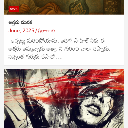
కథలు
అత్తరు మునక
June, 2025
గీతాంజలి
“అన్నట్లు మరిచిపోయాను. ఇదిగో సాహిల్ నీకు ఈ
అత్తరు ఇమ్మన్నాడు అత్తా. నీ గురించి చాలా చెప్పాడు.
నిన్నెంత గుర్తుకు చేసాడో…