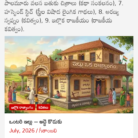
పాలమూరు వలస బతుకు చిత్రాలు (కథా సంకలనం), 7.
హస్బెండ్ స్టిచ్ (స్త్రీల విషాద లైంగిక గాథలు), 8. అరణ్య
స్వప్నం (కవిత్వం), 9. ఇల్లొక రాజకీయం (రాజకీయ
కవిత్వం).
ఇల్లొక రాజ్యాంగం
కవితలు
ఒంటరి ఇల్లు – అద్దె కొడుకు
July, 2026
గీతాంజలి