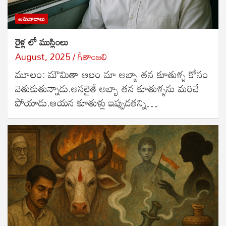
అనువాదాలు
రైళ్ల లో ముస్లింలు
August, 2025
గీతాంజలి
మూలం: మౌమితా ఆలం మా అబ్బా తన కూతుళ్ళ కోసం
వెతుకుతున్నాడు.అసలైతే అబ్బా తన కూతుళ్ళను మరిచే
పోయాడు.ఆయన కూతుళ్లు ఇప్పుడతన్ని…