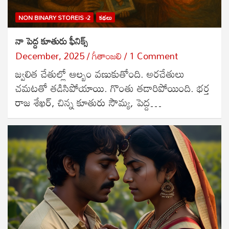
NON BINARY STOREIS -2
కథలు
నా పెద్ద కూతురు ఫీనిక్స్
December, 2025
గీతాంజలి
1 Comment
జ్వలిత చేతుల్లో ఆల్బం వణుకుతోంది. అరచేతులు
చమటతో తడిసిపోయాయి. గొంతు తడారిపోయింది. భర్త
రాజ శేఖర్, చిన్న కూతురు సౌమ్య, పెద్ద…