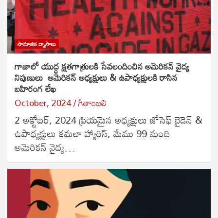
సామాజిక వ్యాసాలు
గాజాలో యుద్ధ క్షతగాత్రులకి సేవలందించిన అమెరికన్ వైద్య
నిపుణులు అమెరికన్ అధ్యక్షులు & ఉపాధ్యక్షులకి రాసిన
బహిరంగ లేఖ
October, 2024
గీతాంజలి
2 అక్టోబర్, 2024 ప్రియమైన అధ్యక్షులు జోసెఫ్ బైడెన్ &
ఉపాధ్యక్షులు కమలా హ్యారిస్, మేము 99 మంది
అమెరికన్ వైద్య…