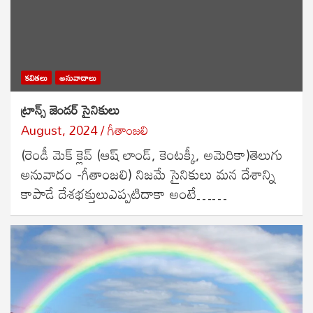
కవితలు
అనువాదాలు
ట్రాన్స్ జెండర్ సైనికులు
August, 2024
గీతాంజలి
(రెండీ మెక్ క్లెవ్ (ఆష్ లాండ్, కెంటక్కీ, అమెరికా)తెలుగు
అనువాదం -గీతాంజలి) నిజమే సైనికులు మన దేశాన్ని
కాపాడే దేశభక్తులుఎప్పటిదాకా అంటే……