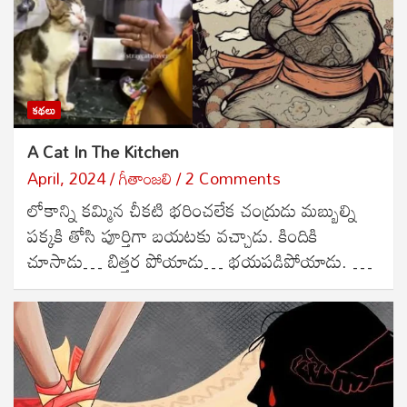
కథలు
A Cat In The Kitchen
April, 2024
గీతాంజలి
2 Comments
లోకాన్ని కమ్మిన చీకటి భరించలేక చంద్రుడు మబ్బుల్ని
పక్కకి తోసి పూర్తిగా బయటకు వచ్చాడు. కిందికి
చూసాడు… బిత్తర పోయాడు… భయపడిపోయాడు. …