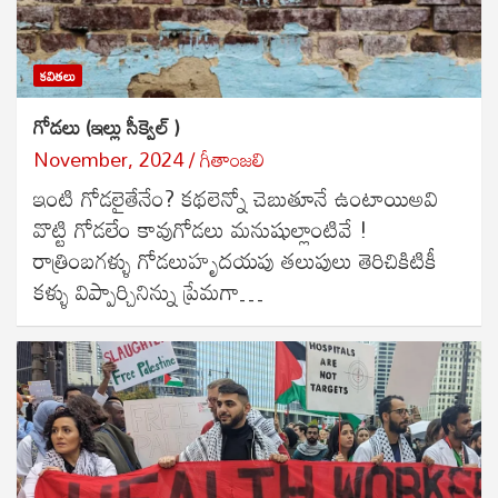
కవితలు
గోడలు (ఇల్లు సీక్వెల్ )
November, 2024
గీతాంజలి
ఇంటి గోడలైతేనేం? కథలెన్నో చెబుతూనే ఉంటాయిఅవి
వొట్టి గోడలేం కావుగోడలు మనుషుల్లాంటివే !
రాత్రింబగళ్ళు గోడలుహృదయపు తలుపులు తెరిచికిటికీ
కళ్ళు విప్పార్చినిన్ను ప్రేమగా…