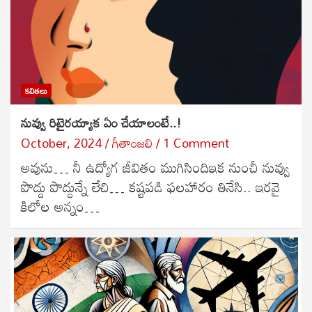
కవితలు
నువ్వు రిటైరయ్యాక ఏం చేయాలంటే..!
October, 2024
గీతాంజలి
1 Comment
అవును… నీ ఉద్యోగ జీవితం ముగిసిందిఇక నుంచీ నువ్వు
పొద్దు పొద్దున్నే లేచి… కష్టపడి ఫలహారం తినేసి.. ఇరవై
కిలోల అన్నం…