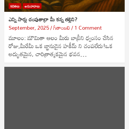
కవితలు
అనువాదాలు
ఎన్ని సార్లు చంపుతార్రా మీ కన్న తల్లిని?
September, 2025
గీతాంజలి
1 Comment
మూలం: మౌమితా ఆలం మీరు బాబ్రీని ధ్వంసం చేసిన
రోజు,మీరేమీ ఒక ఙ్ఞానుడైన హకీమ్ ని చంపలేదు!ఒక
అద్భుతమైన, చారిత్రాత్మకమైన భవన…