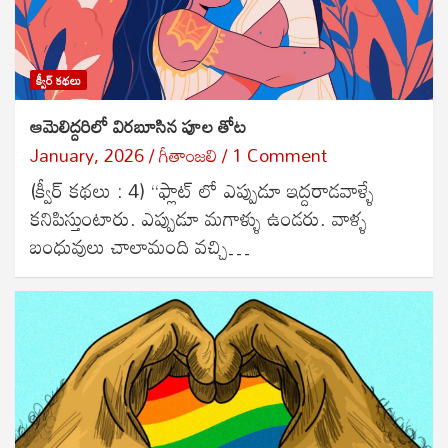
క్వీర్ కథలు
ఆమెలిద్దరిలో విరబూసిన పూల తోట
January, 2026
గీతాంజలి
1 Comment
(క్వీర్ కథలు : 4) ‘‘ఫ్లాట్ లో ఎప్పుడూ ఇద్దరాడవాళ్ళే
కనిపిస్తుంటారు. ఎప్పుడూ మగాళ్ళు ఉండరు. వాళ్ళ
బంధువులు చాలామంది వచ్చి…