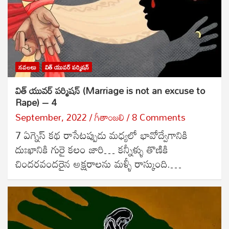
నవలలు
విత్ యువర్ పర్మిషన్
విత్ యువర్ పర్మిషన్ (Marriage is not an excuse to
Rape) – 4
September, 2022
గీతాంజలి
8 Comments
7 ఏగ్నెస్ కథ రాసేటప్పుడు మధ్యలో భావోద్వేగానికి
దుఃఖానికి గురై కలం జారి… కన్నీళ్ళు తొణికి
చిందరవందరైన అక్షరాలను మళ్ళీ రాస్కుంది.…