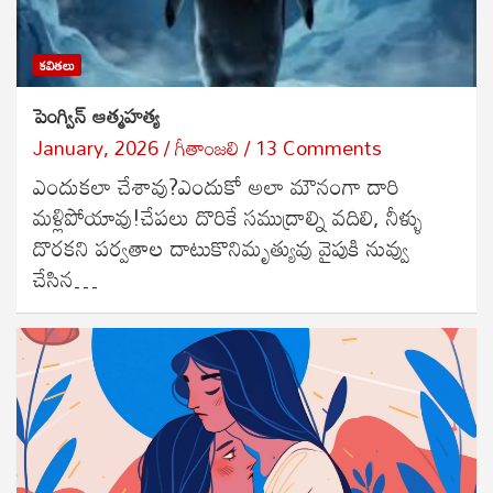
కవితలు
పెంగ్విన్ ఆత్మహత్య
January, 2026
గీతాంజలి
13 Comments
ఎందుకలా చేశావు?ఎందుకో అలా మౌనంగా దారి
మళ్లిపోయావు!చేపలు దొరికే సముద్రాల్ని వదిలి, నీళ్ళు
దొరకని పర్వతాల దాటుకొనిమృత్యువు వైపుకి నువ్వు
చేసిన…