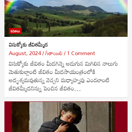
కవితలు
విసుక్కోకు జీవితమ్మీద
August, 2024
గీతాంజలి
1 Comment
విసుక్కోకు జీవితం మీదగిన్నె అడుగున మిగిలిన నాలుగు
మెతుకుల్లాంటి జీవితం మీదసాయంత్రంలోకి
అదృశ్యమవుతున్న వెచ్చని మధ్యాహ్నపు ఎండలాంటి
జీవితమ్మీదనిన్ను పెంచిన జీవితం…