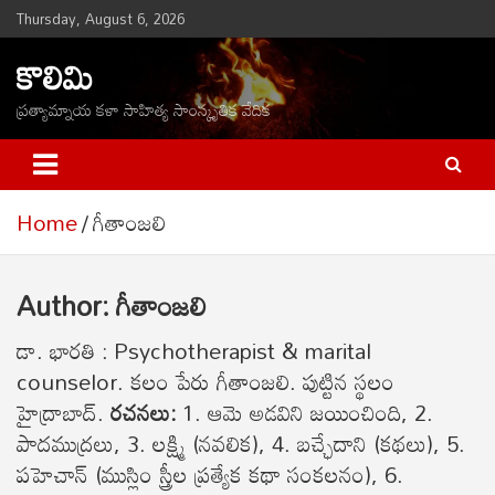
Skip
Thursday, August 6, 2026
to
కొలిమి
content
ప్రత్యామ్నాయ కళా సాహిత్య సాంస్కృతిక వేదిక
Home
గీతాంజలి
Author:
గీతాంజలి
డా. భారతి : Psychotherapist & marital
counselor. కలం పేరు గీతాంజలి. పుట్టిన స్థలం
హైద్రాబాద్.
ర‌చ‌న‌లు:
1. ఆమె అడవిని జయించింది, 2.
పాదముద్రలు, 3. లక్ష్మి (నవలిక), 4. బచ్ఛేదాని (కథలు), 5.
ప‌హెచాన్‌ (ముస్లిం స్త్రీల ప్రత్యేక కథా సంకలనం), 6.