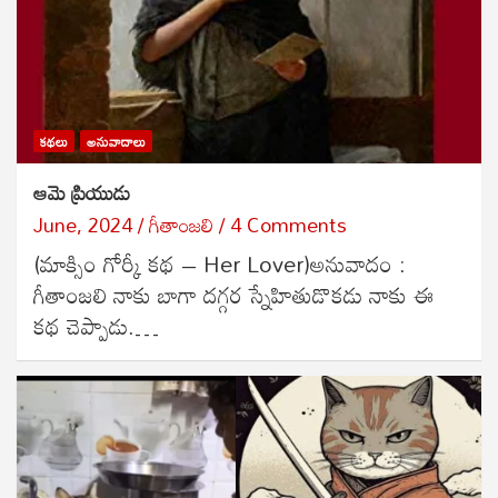
కథలు
అనువాదాలు
ఆమె ప్రియుడు
June, 2024
గీతాంజలి
4 Comments
(మాక్సిం గోర్కీ కథ – Her Lover)అనువాదం :
గీతాంజలి నాకు బాగా దగ్గర స్నేహితుడొకడు నాకు ఈ
కథ చెప్పాడు.…