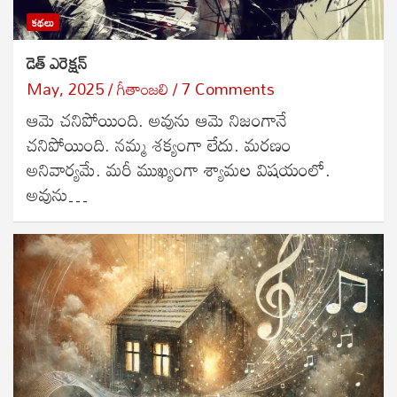
కథలు
డెత్ ఎరెక్షన్
May, 2025
గీతాంజలి
7 Comments
ఆమె చనిపోయింది. అవును ఆమె నిజంగానే
చనిపోయింది. నమ్మ శక్యంగా లేదు. మరణం
అనివార్యమే. మరీ ముఖ్యంగా శ్యామల విషయంలో.
అవును…