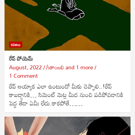
కవితలు
రేప్ పోయెమ్
August, 2022
గీతాంజలి
and
1 more
1 Comment
రేప్ అయ్యాక ఎలా ఉంటుందో మీకు చెప్పాలి..!రేప్
కాబడ్డానికి… సిమెంట్ మెట్ల మీద నుంచి పడిపోవడానికి
పెద్ద తేడా ఏమీ లేదు.కాకపోతే……