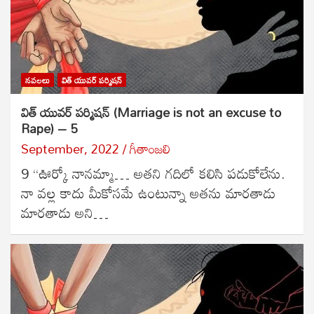
నవలలు
విత్ యువర్ పర్మిషన్
విత్ యువర్ పర్మిషన్ (Marriage is not an excuse to
Rape) – 5
September, 2022
గీతాంజలి
9 ‘‘ఊర్కో నానమ్మా… అతని గదిలో కలిసి పడుకోలేను.
నా వల్ల కాదు మీకోసమే ఉంటున్నా అతను మారతాడు
మారతాడు అని…