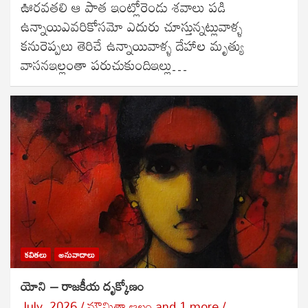
ఊరవతలి ఆ పాత ఇంట్లోరెండు శవాలు పడి
ఉన్నాయిఎవరికోసమో ఎదురు చూస్తున్నట్లువాళ్ళ
కనురెప్పలు తెరిచే ఉన్నాయివాళ్ళ దేహాల మృత్యు
వాసనఇల్లంతా పరుచుకుందిఇల్లు…
కవితలు
అనువాదాలు
యోని – రాజకీయ దృక్కోణం
July, 2026
మౌమితా ఆలం
and
1 more