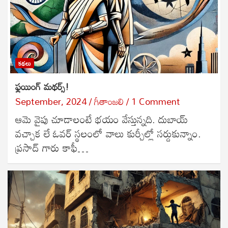
కథలు
ఫ్లయింగ్ మథర్స్!
September, 2024
గీతాంజలి
1 Comment
ఆమె వైపు చూడాలంటే భయం వేస్తున్నది. దుబాయ్‌
వచ్చాక లే ఓవర్ స్థలంలో వాలు కుర్చీల్లో సర్దుకున్నాం.
ప్రసాద్‌ గారు కాఫీ…