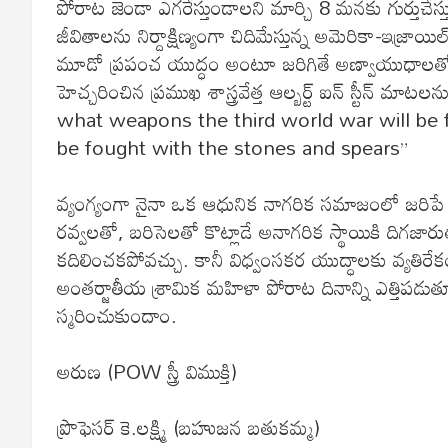
పోరాట జెండా ఎగరేస్తుండాలని మార్చి 8 మనకు గుర్తుచేస్తుంద
జీవితాలను నిర్దాక్షిణ్యంగా చిదిమేస్తున్న అమెరికా-ఇజ్
మూడో ప్రపంచ యుద్ధం అంటూ జరిగితే అణ్వాయుధాలతో ప
హెచ్చరించిన ప్రముఖ శాస్త్రవేత్త ఆల్బర్ట్ ఐన్ స్టీన్ 
what weapons the third world war will be f
be fought with the stones and spears”
వ్యంగ్యంగా నైనా ఒక ఆధునిక నాగరిక సమాజంలో జరిప
రవ్వలతో, బరిసెలతో కొట్లాడే అనాగరిక స్థాయికి దిగ
కదిలించకపోవచ్చు. కానీ విధ్వంసకర యుద్ధాలకు వ్యతిరేక
అంతర్జాతీయ శ్రామిక మహిళా పోరాట దినాన్ని ఎత్తిపడుతూ
స్మరించుకుందాం.
అరుణ (POW స్త్రీ విముక్తి)
ప్రొఫెసర్ కె.లక్ష్మి (బహుజన బతుకమ్మ)