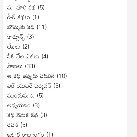
మా వూరి కథ
(5)
క్వీర్ కథలు
(1)
బొమ్మకు కథ
(11)
కార్టూన్స్
(3)
లేఖలు
(2)
నీలి నేల ఎతలు
(4)
పాటలు
(33)
ఆ కథ ఇప్పుడు చదివితే
(10)
విత్ యువర్ పర్మిషన్
(5)
ముందుమాట
(5)
అధ్యయనం
(3)
కథ వెనుక కథ
(3)
రచన
(5)
ఇల్లొక రాజ్యాంగం
(1)