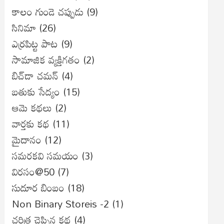
కాలం గుండె చప్పుడు
(9)
సినిమా
(26)
ఎర్రపిట్ట పాట
(9)
సామాజిక వ్యక్తిగతం
(2)
బిచ్‌డా చమన్
(4)
బతుకు సేద్యం
(15)
ఆమె కథలు
(2)
వార్తకు కథ
(11)
మైదానం
(12)
సమరకవి సమయం
(3)
విరసం@50
(7)
సుదూర బింబం
(18)
Non Binary Storeis -2
(1)
చరిత్ర చెప్పిన కథ
(4)