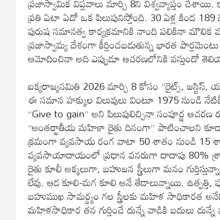
ప్రజాస్వామిక విప్లవాలు మార్చి 8ని విశ్వవ్యాప్తం చేశాయి
ప్రతి ఏటా ఏదో ఒక పిలుపునిస్తోంది. 30 ఏళ్ల కింద 189 దేశాల
పురుష సమానత్వ కార్యక్రమానికి నాంది పలికినా మౌలిక మ
ప్రజాస్వామ్య దేశంగా కీర్తించబడుతున్న భారత పార్లమెంట
ఆమోదించినా అది ఎప్పుడూ ఆచరణలోనికి వస్తుందో తెలియని
ఐక్యరాజ్యసమితి 2026 మార్చి 8 కోసం “రైట్స్, జస్టిస్, య
ఈ సమాన హక్కుల విలువులు వింటూ 1975 నుండి నేటికీ 
“Give to gain” అని పిలుపులిచ్చినా సంపూర్ణ ఆచరణ
“అంతర్జాతీయ మహిళా రైతు దినంగా” పాటించాలని కూడా ప
క్రమంగా వ్యవసాయ రంగ వాటా 50 శాతం నుండి 15 శ
వ్యవసాయాదాయంలో ప్రధాన వనరుగా దాదాపు 80% శ్రామిక రైత
రైతు కూలీ అక్కలుగా, బహుజన స్త్రీలుగా మనం గుర్తిస
లేవు. ఆడ కూలి-మగ కూలి అనే తేడాలున్నాయి. ఉత్పత్తి, పు
బహుముఖ సామర్థ్యం గల స్త్రీలకు మహిళ సాధికారత అనేది
మహిళసాధికార తన గుర్తించే దున్నే వాడికి బదులు దున్న