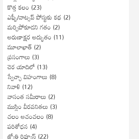
కొత్త కలం
(23)
ఎఫ్బీ/వాట్సప్ పోస్టుకు కథ
(2)
మర్చిపోకూడని గతం
(2)
అరుణాక్షర అద్భుతం
(11)
మూలాఖాత్
(2)
ప్రసంగాలు
(3)
చెర యాదిలో
(13)
స్వేచ్ఛా విహంగాలు
(8)
నివాళి
(12)
వాసంత సమీరాలు
(2)
ముస్లిం వీరవనితలు
(3)
చలం అచంచలం
(8)
ప‌రిశోధ‌న‌
(4)
జ్యోతి రివ్యూస్
(22)