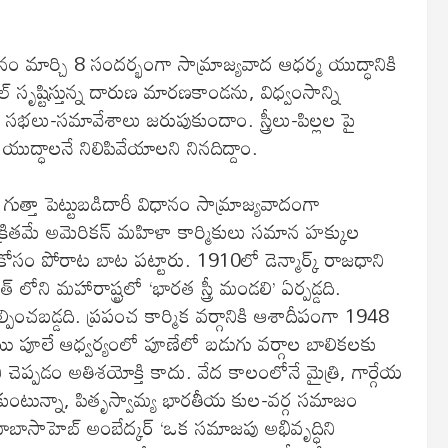
 మార్చి 8 సందర్భంగా సామ్రాజ్యవాద ఆధర్మ యుద్ధానికి
 సృష్టిస్తున్న దారుణ మారణకాండను, విధ్వంసాన్ని
 సభలు-సమావేశాలు జరుపుకుందాం. స్త్రీలు-పిల్లల పై
ద్ధాలనే నిలిపివేయాలని నినదిద్దాం.
ుత్తా పెట్టుబడిదారీ విధానం సామ్రాజ్యవాదంగా
క్రితమే అమెరికన్ మహిళా కార్మికులు సమాన హక్కుల
ోసం పోరాట బాట పట్టారు. 1910లో డెన్మార్క్ రాజధాని
ోని మహారాష్ట్రలో ‘భారత స్త్రీ మండలి’ ఏర్పడ్డది.
ల్పించబడ్డది. ప్రపంచ కార్మిక వర్గానికి ఆశాదీపంగా 1948
ిబాయి పూలే ఆధ్వర్యంలో పూణేలో బడుగు వర్గాల బాలికలకు
చెప్పడం అతిశయోక్తి కాదు. వేద కాలంలోనే మైత్రి, గార్గేయ
ుకుంటున్నా, పితృస్వామ్య భారతీయ కుల-వర్గ సమాజం
ర్ బాబాసాహెబ్ అంబేద్కర్ ‘ఒక సమాజపు అభివృద్ధిని