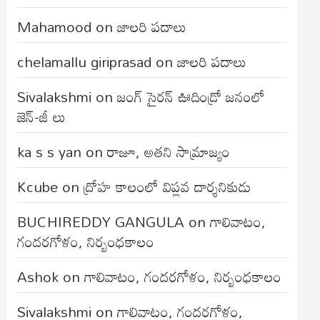
Mahamood
on
జాలరి పదాలు
chelamallu giriprasad
on
జాలరి పదాలు
Sivalakshmi
on
జంగ్‌ సైరన్‌ ఊదిండ్రో జనంలో
జెన్-జీ లు
ka s s yan
on
రాజూ, అతని సామ్రాజ్యం
Kcube
on
ద్రోహ కాలంలో విప్లవ దార్శనికుడు
BUCHIREDDY GANGULA
on
గాలివాటం,
గందరగోళం, నిర్బంధకాలం
Ashok
on
గాలివాటం, గందరగోళం, నిర్బంధకాలం
Sivalakshmi
on
గాలివాటం, గందరగోళం,