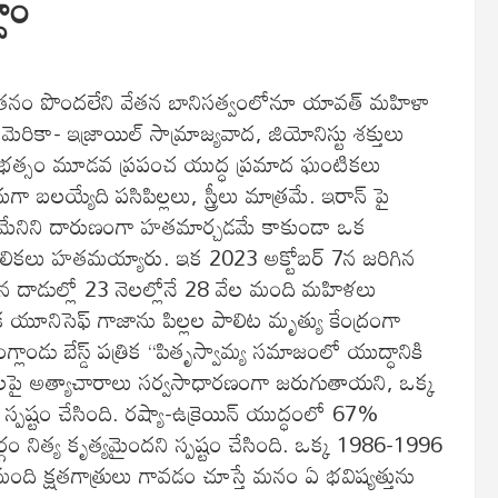
దాం
వేతనం పొందలేని వేతన బానిసత్వంలోనూ యావత్ మహిళా
రికా- ఇజ్రాయిల్ సామ్రాజ్యవాద, జియోనిస్టు శక్తులు
్ధ బీభత్సం మూడవ ప్రపంచ యుద్ధ ప్రమాద ఘంటికలు
ుగా బలయ్యేది పసిపిల్లలు, స్త్రీలు మాత్రమే. ఇరాన్ పై
ా ఖమేనిని దారుణంగా హతమార్చడమే కాకుండా ఒక
ాలికలు హతమయ్యారు. ఇక 2023 అక్టోబర్ 7న జరిగిన
పిన దాడుల్లో 23 నెలల్లోనే 28 వేల మంది మహిళలు
క యూనిసెఫ్ గాజాను పిల్లల పాలిట మృత్యు కేంద్రంగా
్లాండు బేస్డ్ పత్రిక “పితృస్వామ్య సమాజంలో యుద్ధానికి
 స్త్రీలపై అత్యాచారాలు సర్వసాధారణంగా జరుగుతాయని, ఒక్క
స్పష్టం చేసింది. రష్యా-ఉక్రెయిన్ యుద్ధంలో 67%
ర్గం నిత్య కృత్యమైందని స్పష్టం చేసింది. ఒక్క 1986-1996
ది క్షతగాత్రులు గావడం చూస్తే మనం ఏ భవిష్యత్తును