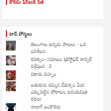
కొలిమి ఫేస్‌బుక్ పేజీ
c
h
టాప్ పోస్టులు
తెలంగాణ ఉద్యమ పాటలు - ఒక
పరిశీలన
కవిత్వం- సమాజం (క్రిస్టోఫర్ కాడ్వెల్
విశ్లేషణ) : 2
విరామ చిహ్నం
బతుకును కమ్మిన బీభత్సం మీద
ఎక్కుపెట్టిన పోరాటం ఉదయమిత్ర
కథలు
నాలాగే ఇంకొకడు