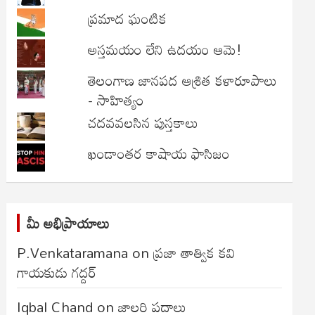
ప్రమాద ఘంటిక
అస్తమయం లేని ఉదయం ఆమె!
తెలంగాణ జానపద ఆశ్రిత కళారూపాలు
- సాహిత్యం
చదవవలసిన పుస్తకాలు
ఖండాంతర కాషాయ ఫాసిజం
మీ అభిప్రాయాలు
P.Venkataramana
on
ప్రజా తాత్విక కవి
గాయకుడు గద్దర్
Iqbal Chand
on
జాలరి పదాలు