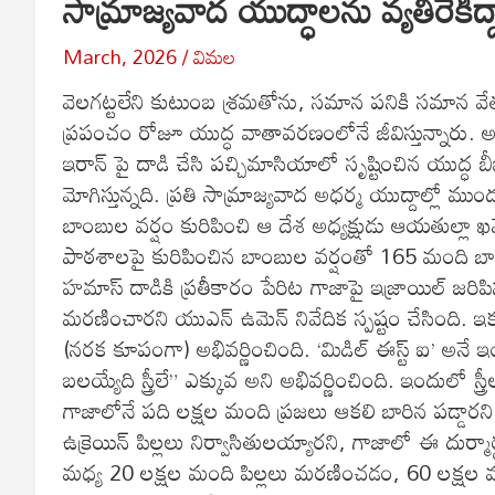
సామ్రాజ్యవాద యుద్ధాలను వ్యతిరేకిద్
March, 2026
విమల
వెలగట్టలేని కుటుంబ శ్రమతోను, సమాన పనికి సమాన 
ప్రపంచం రోజూ యుద్ధ వాతావరణంలోనే జీవిస్తున్నారు. అమె
ఇరాన్ పై దాడి చేసి పచ్చిమాసియాలో సృష్టించిన యుద
మోగిస్తున్నది. ప్రతి సామ్రాజ్యవాద అధర్మ యుద్దాల్లో ముంద
బాంబుల వర్షం కురిపించి ఆ దేశ అధ్యక్షుడు ఆయతుల్ల
పాఠశాలపై కురిపించిన బాంబుల వర్షంతో 165 మంది బ
హమాస్ దాడికి ప్రతీకారం పేరిట గాజాపై ఇజ్రాయిల్ జరి
మరణించారని యుఎన్ ఉమెన్ నివేదిక స్పష్టం చేసింది. ఇ
(నరక కూపంగా) అభివర్ణించింది. ‘మిడిల్ ఈస్ట్ ఐ’ అనే ఇంగ
బలయ్యేది స్త్రీలే” ఎక్కువ అని అభివర్ణించింది. ఇందులో
గాజాలోనే పది లక్షల మంది ప్రజలు ఆకలి బారిన పడ్డారని 
ఉక్రెయిన్ పిల్లలు నిర్వాసితులయ్యారని, గాజాలో ఈ దుర్మా
మధ్య 20 లక్షల మంది పిల్లలు మరణించడం, 60 లక్షల మం