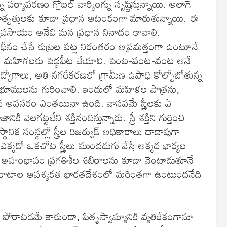
ర్యావరణం గ్లోబల్ వార్మింగ్ను సృష్టిస్తున్నాయి. అలాగే
యోత్పత్తులకు కూడా ప్రధాన ఆటంకంగా మారుతున్నాయి. ఈ
సాయం అనేవి మన ప్రధాన నినాదం కావాలి.
ీనం చేసే కుట్రల పట్ల నిరంతరం అప్రమత్తంగా ఉంటూనే
ల్లో మహిళలకు పెద్దపీట వేయాలి. పెంట-పంట-వంట అనే
ో ఉద్యోగాలు, అతి నగరీకరణలో గ్రామీణ ఉపాధి కోల్పోబోతున్న
ంచే భూములను గుర్తించాలి. ఇందులో మహిళల పాత్రను,
ిన అవసరం ఎంతయినా ఉంది. వాస్తవమే స్త్రీలకు ఏ
ట్టలేని శక్తినందిస్తున్నారు. స్త్రీ శక్తిని గుర్తించి
ానిక సంస్థల్లో స్త్రీల రిజర్వుడ్ అధికారాలు దాదాపుగా
్కడో ఒకచోట స్త్రీలు ముందడుగు వేస్తే అక్కడ భార్యల
ామ్య అహంభావం ప్రగతిశీల శిబిరాలను కూడా వెంటాడుతూనే
పోరాటాల ఆవశ్యకత భారతదేశంలో మరింతగా ఉంటుందనేది
ి పోరాటడమే కాకుండా, పితృస్వామ్యానికి వ్యతిరేకంగానూ