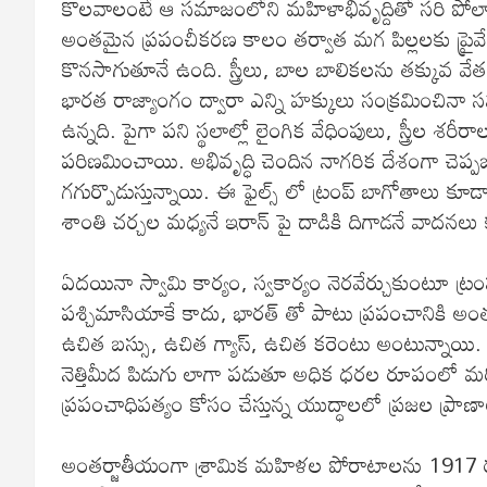
కొలవాలంటే ఆ సమాజంలోని మహిళాభివృద్దితో సరి పోల్చ
అంతమైన ప్రపంచీకరణ కాలం తర్వాత మగ పిల్లలకు ప్రైవేటు
కొనసాగుతూనే ఉంది. స్త్రీలు, బాల బాలికలను తక్కువ వ
భారత రాజ్యాంగం ద్వారా ఎన్ని హక్కులు సంక్రమించినా స
ఉన్నది. పైగా పని స్థలాల్లో లైంగిక వేధింపులు, స్త్రీల శరీర
పరిణమించాయి. అభివృద్ధి చెందిన నాగరిక దేశంగా చెప్పబడు
గగుర్పొడుస్తున్నాయి. ఈ ఫైల్స్ లో ట్రంప్ బాగోతాలు క
శాంతి చర్చల మధ్యనే ఇరాన్ పై దాడికి దిగాడనే వాదనలు
ఏదయినా స్వామి కార్యం, స్వకార్యం నెరవేర్చుకుంటూ ట
పశ్చిమాసియాకే కాదు, భారత్ తో పాటు ప్రపంచానికి అంతటిక
ఉచిత బస్సు, ఉచిత గ్యాస్, ఉచిత కరెంటు అంటున్నాయి.
నెత్తిమీద పిడుగు లాగా పడుతూ అధిక ధరల రూపంలో 
ప్రపంచాధిపత్యం కోసం చేస్తున్న యుద్ధాలలో ప్రజల ప్రాణా
అంతర్జాతీయంగా శ్రామిక మహిళల పోరాటాలను 1917 రష్