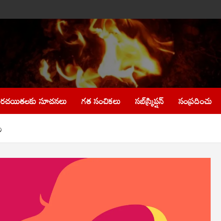
రచయితలకు సూచనలు
గత సంచికలు
సబ్‌స్క్రిప్షన్
సంప్రదించు
ం