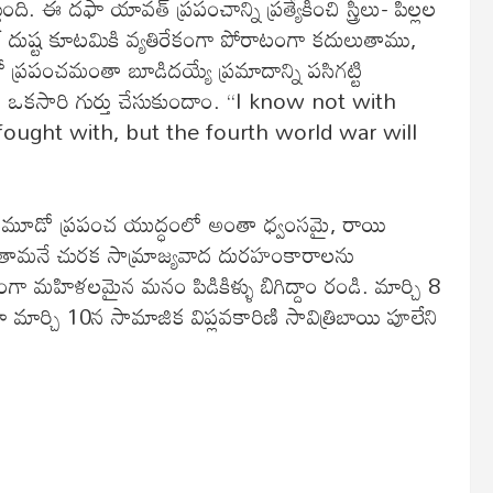
ి. ఈ దఫా యావత్ ప్రపంచాన్ని ప్రత్యేకించి స్త్రీలు- పిల్లల
రాయిల్ దుష్ట కూటమికి వ్యతిరేకంగా పోరాటంగా కదులుతాము,
్రపంచమంతా బూడిదయ్యే ప్రమాదాన్ని పసిగట్టి
మాటలను ఒకసారి గుర్తు చేసుకుందాం. “I know not with
ought with, but the fourth world war will
ే మూడో ప్రపంచ యుద్ధంలో అంతా ధ్వంసమై, రాయి
జారుతామనే చురక సామ్రాజ్యవాద దురహంకారాలను
ంగా మహిళలమైన మనం పిడికిళ్ళు బిగిద్దాం రండి. మార్చి 8
 మార్చి 10న సామాజిక విప్లవకారిణి సావిత్రిబాయి పూలేని