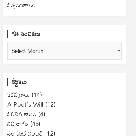
నిర్బంధకాలం
గత సంచికలు
గత
సంచికలు
శీర్షికలు
కరపత్రాలు
(14)
A Poet's Will
(12)
నిలిచిన కాలం
(4)
నీలీ రాగం
(46)
నేల మీద నిలబడి
(12)