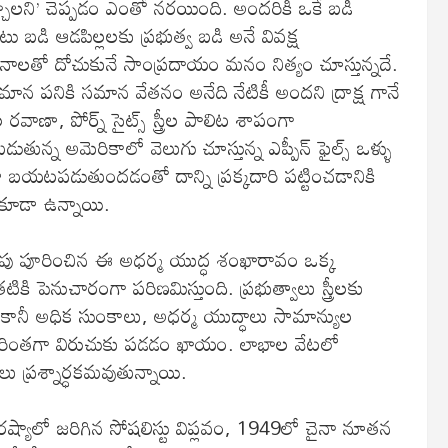
ాలని’ చెప్పడం ఎంతో నరయింది. అందరికీ ఒకే బడి
 బడి ఆడపిల్లలకు ప్రభుత్వ బడి అనే వివక్ష
ేతనాలతో దోచుకునే సాంప్రదాయం మనం నిత్యం చూస్తున్నదే.
మాన పనికి సమాన వేతనం అనేది నేటికీ అందని ద్రాక్ష గానే
ాల రవాణా, పోర్న్ సైట్స్ స్త్రీల పాలిట శాపంగా
తున్న అమెరికాలో వెలుగు చూస్తున్న ఎప్పీన్ ఫైల్స్ ఒళ్ళు
ూడా బయటపడుతుందడంతో దాన్ని ప్రక్కదారి పట్టించడానికి
 కూడా ఉన్నాయి.
్రంపు పూరించిన ఈ అధర్మ యుద్ధ శంఖారావం ఒక్క
ి పెనుచారంగా పరిణమిస్తుంది. ప్రభుత్వాలు స్త్రీలకు
 కానీ అధిక సుంకాలు, అధర్మ యుద్ధాలు సామాన్యుల
మరింతగా విరుచుకు పడడం ఖాయం. లాభాల వేటలో
లు ప్రశ్నార్ధకమవుతున్నాయి.
యాలో జరిగిన సోషలిస్టు విప్లవం, 1949లో చైనా నూతన