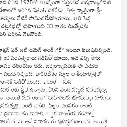
. కానీ దీనిని 1975లో ఆలస్యంగా గుర్తించిన ఐక్యరాజ్యసమితి
తో జరిగిన బీజింగ్ డిక్లరేషన్ విశ్వ వ్యాప్తంగా స్త్రీ-
ార్పులు నేటికీ సాధించలేకపోయాయి. అతి పెద్ద
ు చట్టసభల్లో మహిళలకు 33 శాతం రిజర్వేషన్లు
 పరిస్థితి నెలకొంది.
ాక్షన్ ఫర్ అల్ ఉమెన్ అండ్ గర్ల్” అంటూ పిలుపునిచ్చింది.
50 సంవత్సరాలు గడిచిపోయాయి. అది ఎన్ని సార్లు
 రూపం ధరించడం లేదు. ఐక్యరాజ్యసమితి ఈ ఏడును
ిలుపునిచ్చింది. భారతదేశం స్థూల జాతీయోత్పత్తిలో
ాతానికి పడిపోయింది. అయితే మన
ు స్త్రీలే ఉన్నారు. వీరిని ఎండ పట్టున పనిచేస్తున్న
్తున్నాం. అయితే మన రైతాంగ మహిళలకు భూములపై హక్కులు
నరుత్పత్తి, ఇంటి చాకిరి, పిల్లల పెంపకం లాంటి
 ప్రధానాంశం కావాలి. ఆర్ధిక-రాజకీయ రంగాల్లో
ే వారికే భూమి అనే నినాదం రూపుదిద్దుకుంటుంది. అయితే