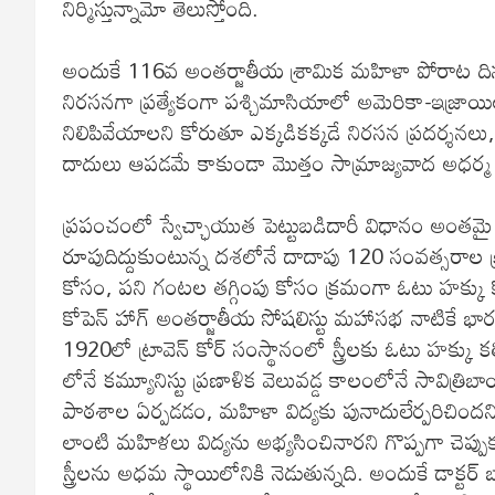
నిర్మిస్తున్నామో తెలుస్తోంది.
అందుకే 116వ అంతర్జాతీయ శ్రామిక మహిళా పోరాట దినం
నిరసనగా ప్రత్యేకంగా పశ్చిమాసియాలో అమెరికా-ఇజ్రాయిల్
నిలిపివేయాలని కోరుతూ ఎక్కడికక్కడే నిరసన ప్రదర్శనలు,
దాదులు ఆపడమే కాకుండా మొత్తం సామ్రాజ్యవాద అధర్మ యు
ప్రపంచంలో స్వేచ్ఛాయుత పెట్టుబడిదారీ విధానం అంతమై గ
రూపుదిద్దుకుంటున్న దశలోనే దాదాపు 120 సంవత్సరాల 
కోసం, పని గంటల తగ్గింపు కోసం క్రమంగా ఓటు హక్కు క
కోపెన్ హాగ్ అంతర్జాతీయ సోషలిస్టు మహాసభ నాటికే భారత్ ల
1920లో ట్రావెన్ కోర్ సంస్థానంలో స్త్రీలకు ఓటు హక్కు క
లోనే కమ్యూనిస్టు ప్రణాళిక వెలువడ్డ కాలంలోనే సావిత్ర
పాఠశాల ఏర్పడడం, మహిళా విద్యకు పునాదులేర్పరిచిందని 
లాంటి మహిళలు విద్యను అభ్యసించినారని గొప్పగా చెప్ప
స్త్రీలను అధమ స్థాయిలోనికి నెడుతున్నది. అందుకే డాక్ట