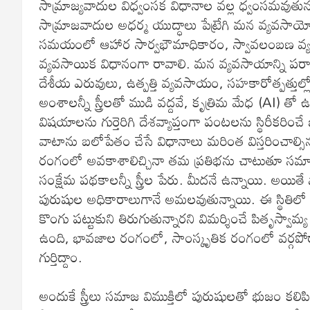
సామ్రాజ్యవాదుల విధ్వంసక విధానాల వల్ల ధ్వంసమవుతున్న ప
సామ్రాజవాదుల అధర్మ యుద్ధాలు పేట్రేగి మన వ్యవసా
సమయంలో ఆహార సార్వభౌమాధికారం, స్వావలంబణ వ్యవ
వ్యవసాయిక విధానంగా రావాలి. మన వ్యవసాయాన్ని పరాధ
దేశీయ ఎరువులు, ఉత్పత్తి వ్యవసాయం, సహకారోత్పత్తు
అంశాలన్నీ స్త్రీలతో ముడి వద్దవే, కృత్రిమ మేధ (AI) త
విషయాలను గుర్తెరిగి దేశవ్యాప్తంగా పంటలను స్థిరీకరి
వాటాను బలోపేతం చేసే విధానాలు మరింత విస్తరించాల్స
రంగంలో అవకాశాలిచ్చినా తమ ప్రతిభను చాటుతూ సమాజానికి వెలగ
సంక్షేమ పథకాలన్నీ స్త్రీల పేరు. మీదనే ఉన్నాయి. అయితే స్థ
పురుషుల అధికారాలుగానే అమలవుతున్నాయి. ఈ స్థితిలో ఎక
కొంగు పట్టుకుని తిరుగుతున్నారని విమర్శించే పితృస్వ
ఉంది, భావజాల రంగంలో, సాంస్కృతిక రంగంలో వర్గ
గుర్తిద్దాం.
అందుకే స్త్రీలు సమాజ విముక్తిలో పురుషులతో భుజం కలిప