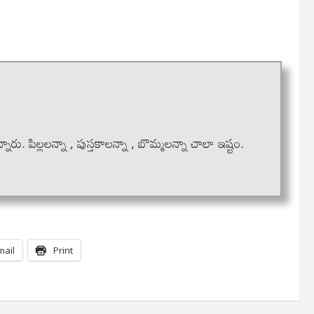
నారు. పిల్లలన్నా , పుస్తకాలన్నా , బొమ్మలన్నా చాలా ఇష్టం.
mail
Print