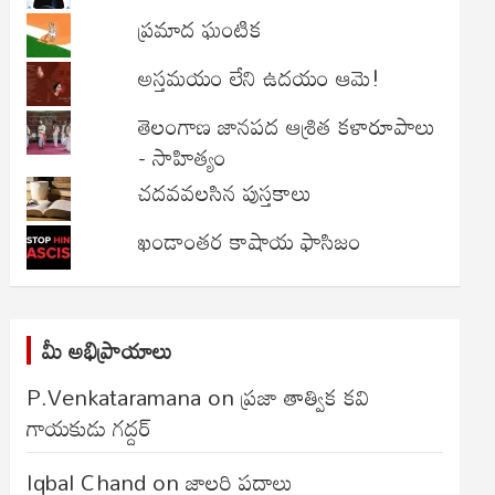
ప్రమాద ఘంటిక
అస్తమయం లేని ఉదయం ఆమె!
తెలంగాణ జానపద ఆశ్రిత కళారూపాలు
- సాహిత్యం
చదవవలసిన పుస్తకాలు
ఖండాంతర కాషాయ ఫాసిజం
మీ అభిప్రాయాలు
P.Venkataramana
on
ప్రజా తాత్విక కవి
గాయకుడు గద్దర్
Iqbal Chand
on
జాలరి పదాలు