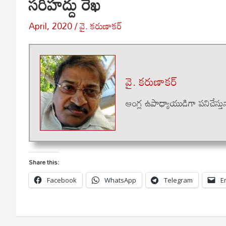
సరిహద్దు రేఖ
April, 2020
వై. కరుణాకర్
వై. కరుణాకర్
ఆంగ్ల ఉపాధ్యాయుడిగా పనిచేస్తున్
Share this:
Facebook
WhatsApp
Telegram
E