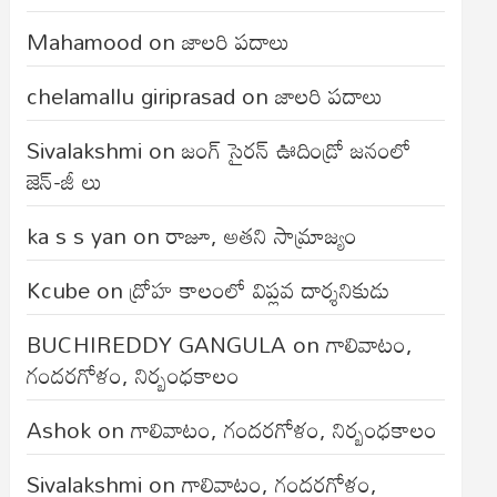
Mahamood
on
జాలరి పదాలు
chelamallu giriprasad
on
జాలరి పదాలు
Sivalakshmi
on
జంగ్‌ సైరన్‌ ఊదిండ్రో జనంలో
జెన్-జీ లు
ka s s yan
on
రాజూ, అతని సామ్రాజ్యం
Kcube
on
ద్రోహ కాలంలో విప్లవ దార్శనికుడు
BUCHIREDDY GANGULA
on
గాలివాటం,
గందరగోళం, నిర్బంధకాలం
Ashok
on
గాలివాటం, గందరగోళం, నిర్బంధకాలం
Sivalakshmi
on
గాలివాటం, గందరగోళం,