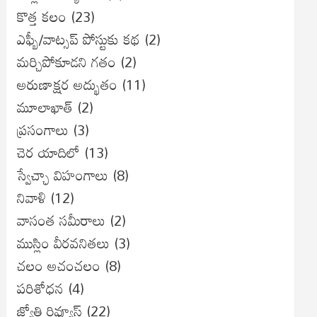
కొత్త కలం
(23)
ఎఫ్బీ/వాట్సప్ పోస్టుకు కథ
(2)
మర్చిపోకూడని గతం
(2)
అరుణాక్షర అద్భుతం
(11)
మూలాఖాత్
(2)
ప్రసంగాలు
(3)
చెర యాదిలో
(13)
స్వేచ్ఛా విహంగాలు
(8)
నివాళి
(12)
వాసంత సమీరాలు
(2)
ముస్లిం వీరవనితలు
(3)
చలం అచంచలం
(8)
ప‌రిశోధ‌న‌
(4)
జ్యోతి రివ్యూస్
(22)