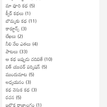
మా వూరి కథ
(5)
క్వీర్ కథలు
(1)
బొమ్మకు కథ
(11)
కార్టూన్స్
(3)
లేఖలు
(2)
నీలి నేల ఎతలు
(4)
పాటలు
(33)
ఆ కథ ఇప్పుడు చదివితే
(10)
విత్ యువర్ పర్మిషన్
(5)
ముందుమాట
(5)
అధ్యయనం
(3)
కథ వెనుక కథ
(3)
రచన
(5)
ఇల్లొక రాజ్యాంగం
(1)