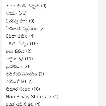
కాలం గుండె చప్పుడు
(9)
సినిమా
(26)
ఎర్రపిట్ట పాట
(9)
సామాజిక వ్యక్తిగతం
(2)
బిచ్‌డా చమన్
(4)
బతుకు సేద్యం
(15)
ఆమె కథలు
(2)
వార్తకు కథ
(11)
మైదానం
(12)
సమరకవి సమయం
(3)
విరసం@50
(7)
సుదూర బింబం
(18)
Non Binary Storeis -2
(1)
చరిత్ర చెప్పిన కథ
(4)