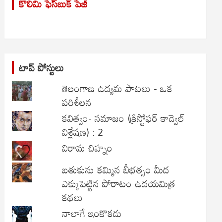
కొలిమి ఫేస్‌బుక్ పేజీ
c
h
టాప్ పోస్టులు
తెలంగాణ ఉద్యమ పాటలు - ఒక
పరిశీలన
కవిత్వం- సమాజం (క్రిస్టోఫర్ కాడ్వెల్
విశ్లేషణ) : 2
విరామ చిహ్నం
బతుకును కమ్మిన బీభత్సం మీద
ఎక్కుపెట్టిన పోరాటం ఉదయమిత్ర
కథలు
నాలాగే ఇంకొకడు