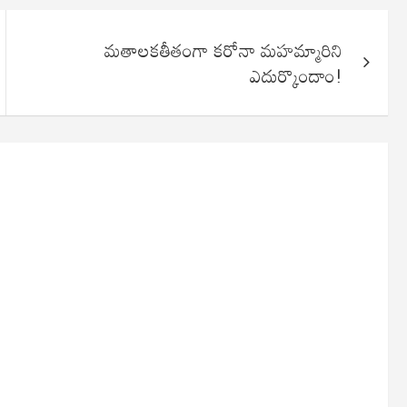
మతాలకతీతంగా కరోనా మహమ్మారిని
ఎదుర్కొందాం!