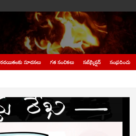
రచయితలకు సూచనలు
గత సంచికలు
సబ్‌స్క్రిప్షన్
సంప్రదించు