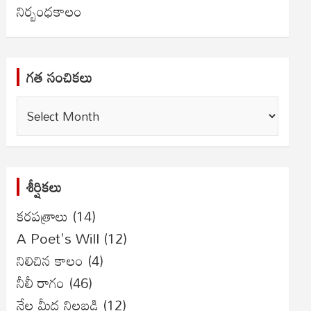
నిర్బంధకాలం
గత సంచికలు
గత
సంచికలు
శీర్షికలు
కరపత్రాలు
(14)
A Poet's Will
(12)
నిలిచిన కాలం
(4)
నీలీ రాగం
(46)
నేల మీద నిలబడి
(12)