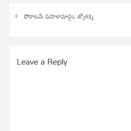
Post
పోరాటమే మహిళామార్గం: జ్యోతక్క
navigation
Leave a Reply