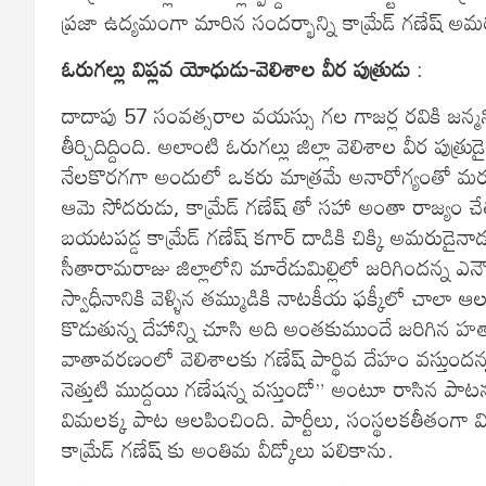
ప్రజా ఉద్యమంగా మారిన సందర్భాన్ని కామ్రేడ్ గణేష్ అ
ఓరుగల్లు విప్లవ యోధుడు-వెలిశాల వీర పుత్రుడు
:
దాదాపు 57 సంవత్సరాల వయస్సు గల గాజర్ల రవికి జన్మ
తీర్చిదిద్దింది. అలాంటి ఓరుగల్లు జిల్లా వెలిశాల వీర 
నేలకొరగగా అందులో ఒకరు మాత్రమే అనారోగ్యంతో మరణ
ఆమె సోదరుడు, కామ్రేడ్ గణేష్ తో సహా అంతా రాజ్యం చేతి
బయటపడ్డ కామ్రేడ్ గణేష్ కగార్ దాడికి చిక్కి అమరుడైనాడు
సీతారామరాజు జిల్లాలోని మారేడుమిల్లిలో జరిగిందన్న ఎ
స్వాధీనానికి వెళ్ళిన తమ్ముడికి నాటకీయ ఫక్కీలో చాలా ఆ
కొడుతున్న దేహాన్ని చూసి అది అంతకుముందే జరిగిన హత్
వాతావరణంలో వెలిశాలకు గణేష్ పార్థివ దేహం వస్తుం
నెత్తుటి ముద్దయి గణేషన్న వస్తుండో” అంటూ రాసిన పాటను
విమలక్క పాట ఆలపించింది. పార్టీలు, సంస్థలకతీతంగా వ
కామ్రేడ్ గణేష్ కు అంతిమ వీడ్కోలు పలికాను.