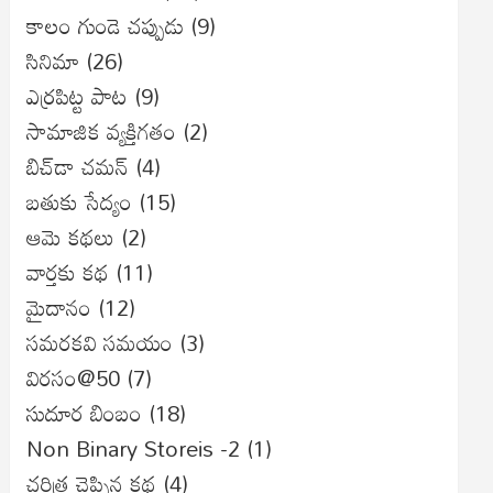
కాలం గుండె చప్పుడు
(9)
సినిమా
(26)
ఎర్రపిట్ట పాట
(9)
సామాజిక వ్యక్తిగతం
(2)
బిచ్‌డా చమన్
(4)
బతుకు సేద్యం
(15)
ఆమె కథలు
(2)
వార్తకు కథ
(11)
మైదానం
(12)
సమరకవి సమయం
(3)
విరసం@50
(7)
సుదూర బింబం
(18)
Non Binary Storeis -2
(1)
చరిత్ర చెప్పిన కథ
(4)