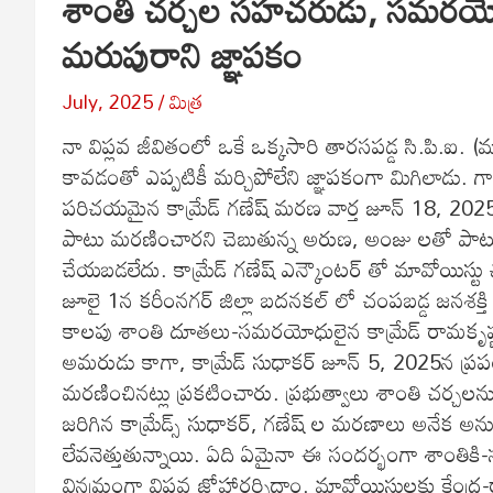
శాంతి చర్చల సహచరుడు, సమరయోధు
మరుపురాని జ్ఞాపకం
July, 2025
మిత్ర
‌‌నా విప్లవ జీవితంలో ఒకే ఒక్కసారి తారసపడ్డ సి.పి.ఐ. 
కావడంతో ఎప్పటికీ మర్చిపోలేని జ్ఞాపకంగా మిగిలాడు. 
పరిచయమైన కామ్రేడ్ గణేష్ మరణ వార్త జూన్ 18, 202
పాటు మరణించారని చెబుతున్న అరుణ, అంజు లతో పాట
చేయబడలేదు. కామ్రేడ్ గణేష్ ఎన్కౌంటర్ తో మావోయిస్టు చ
జూలై 1న కరీంనగర్ జిల్లా బదనకల్ లో చంపబడ్డ జనశక్తి 
కాలపు శాంతి దూతలు-సమరయోధులైన కామ్రేడ్ రామకృష్
అమరుడు కాగా, కామ్రేడ్ సుధాకర్ జూన్ 5, 2025న ప్రప
మరణించినట్లు ప్రకటించారు. ప్రభుత్వాలు శాంతి చర్చలను 
జరిగిన కామ్రేడ్స్ సుధాకర్, గణేష్ ల మరణాలు అనేక అనుమాన
లేవనెత్తుతున్నాయి. ఏది ఏమైనా ఈ సందర్భంగా శాంతికి-సమ
వినమ్రంగా విప్లవ జోహార్లర్పిద్దాం. మావోయిస్టులకు కేంద