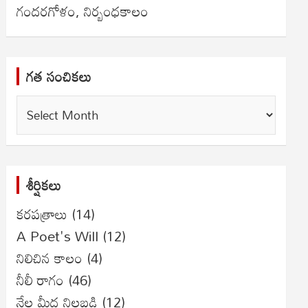
గందరగోళం, నిర్బంధకాలం
గత సంచికలు
గత
సంచికలు
శీర్షికలు
కరపత్రాలు
(14)
A Poet's Will
(12)
నిలిచిన కాలం
(4)
నీలీ రాగం
(46)
నేల మీద నిలబడి
(12)