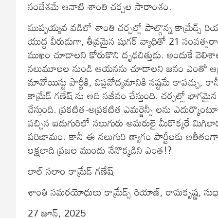
సందేశమే ఆనాటి శాంతి చర్చల సారాంశం.
ముప్పయ్యవ వడిలో శాంతి చర్చల్లో పాల్గొన్న కామ్రేడ్స్ రి
యుద్ధ వీరుడుగా, తీవ్రమైన షుగర్ వ్యాధితో 21 సంవత్
ముఖం చూడాలని కోరుకొని దృఢచిత్తుడు. అందుకే వెలి
నలుమూలల నుండి ఆయనను చూడాలని జనం ఎంతో ఆత్రంగా
మావోయిస్టు పార్టీకి, విప్లవోద్యమానికి నష్టమే కావచ్చు, క
కామ్రేడ్ గణేష్ ను అది సజీవం చేస్తుంది. చర్చల్లో భ
చేస్తుంది. ప్రకటిత-అప్రకటిత ఎమర్జెన్సీ లను ఎదుర్కొ
వచ్చిన ఐదుగురిలో నలుగురు అమరులై మీరొక్కరే మిగిలా
పరిణామం. కానీ ఈ నలుగురి త్యాగం పార్టీలకు అతీతంగా
లక్షలాది ప్రజల ముందు నేనొక్కడిని ఎంత!?
లాల్ సలాం కామ్రేడ్ గణేష్
శాంతి సమరయోధులు కామ్రేడ్స్ రియాజ్, రామకృష్ణ, సుధాక
27 జూన్, 2025