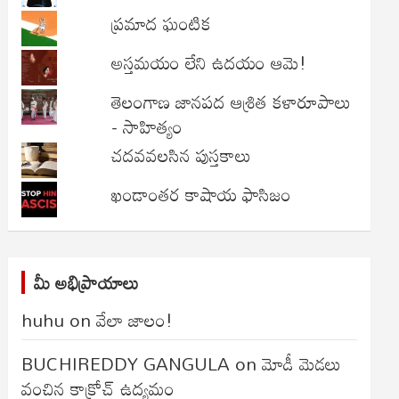
ప్రమాద ఘంటిక
అస్తమయం లేని ఉదయం ఆమె!
తెలంగాణ జానపద ఆశ్రిత కళారూపాలు
- సాహిత్యం
చదవవలసిన పుస్తకాలు
ఖండాంతర కాషాయ ఫాసిజం
మీ అభిప్రాయాలు
huhu
on
వేలా జాలం!
BUCHIREDDY GANGULA
on
మోడీ మెడలు
వంచిన కాక్రోచ్ ఉద్యమం