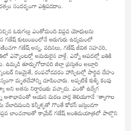
మరత్వం సందర్భంగా ఎత్తిపడదాం.
నిచ్చిన ఓరుగల్లు ఎంతోమంది విప్లవ యోధులను
పుత్రుడైన గణేష్ కుటుంబంలోనే ఆరుగురు ఉద్యమంలో
ించగా గణేష్ అన్న, వదినలు, గణేష్ జీవిత సహచరి,
లో ఎన్కౌంటర్లో అమరులైన వాళ్లే. ఎన్నో ఆపదల్లో బతికి
. ఉమ్మడి తూర్పుగోదావరి జిల్లా ప్రస్తుతం అల్లూరి
న్కౌంటర్ నిజమైతే, రంపచోడవరం హాస్పిటల్లో పార్థివ దేహం
లస్యంగా మృతదేహాన్ని చూపించారు. అప్పటికే కుళ్ళి కంపు
యా అని అతను నిర్ధారణకు వచ్చాడు. ఎంతో ఉద్వేగ
దన్న ఆశాభావంతో ఆయన మరణ వార్త తెలియగానే “త్యాగాల
 వేలాదిమంది కన్నీళ్ళతో గొంతే కోరస్ ఇస్తుండగా
ిప్లవ లాంచనాలతో కామ్రేడ్ గణేష్ అంతిమయాత్రలో పాల్గొని