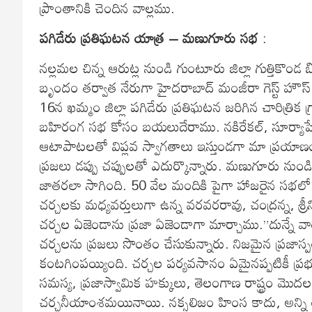
ప్రాంతానికి చెందిన వాల్లము.
పగిడేరు ప్రతిఘటన యాత్ర – మణుగూరు సభ
:
నల్లమల చిన్న ఆరుట్ల నుండి గుంటూరు జిల్లా గుత్తికొం
బృందం తర్వాత నేరుగా హైదరాబాద్ మంజీరా గెస్ట్ హౌస్ క
16న ఖమ్మం జిల్లా పగిడేరు ప్రతిఘటన జరిగిన చారిత్ర
బహిరంగ సభ కోసం బయలుదేరాము. నకిరేకల్, సూర్యాపేట,
ఆటాపాటలతో విప్లవ స్వాగతాలు ఇస్తుండగా మా ప్రయాణ
ప్రజలు డప్పు చప్పులతో ఎదుర్కొన్నారు. మణుగూరు నుం
జాతరలా సాగింది. 50 వేల మందికి పైగా హాజరైన సభలో 
చర్చలకు మధ్యవర్తులుగా ఉన్న వరవరరావు, చంద్రన్న, శ్ర
చర్చల ఏజెండాను ప్రజా ఏజెండాగా మార్చాము.”దున్నే వారి
చర్చలను ప్రజలు సొంతం చేసుకున్నారు. నిజమైన ప్రజాస్పం
కంటగింపయ్యింది. చర్చల పర్యవసానం ఏమైనప్పటికీ ప్
సమస్య, ప్రజాస్వామిక హక్కులు, తెలంగాణ రాష్ట్రం మొద
చర్చనీయాంశమయినాయి. నక్సలిజం హింస కాదు, అన్ని ర