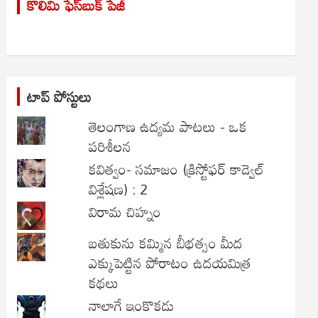
కొలిమి ఫేస్‌బుక్ పేజీ
c
h
టాప్ పోస్టులు
తెలంగాణ ఉద్యమ పాటలు - ఒక
పరిశీలన
కవిత్వం- సమాజం (క్రిస్టోఫర్ కాడ్వెల్
విశ్లేషణ) : 2
విరామ చిహ్నం
బతుకును కమ్మిన బీభత్సం మీద
ఎక్కుపెట్టిన పోరాటం ఉదయమిత్ర
కథలు
నాలాగే ఇంకొకడు