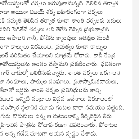
ా మావోయిస్టులతో చర్చలు జరుపుతామన్నది. గెలిచిన తర్వాత
ి కూడా అయినా విజయ్ శర్మ బహిరంగంగా చర్చలు
నికి సమ్మతి తెలిపిన తర్వాత కూడా శాంతి చర్చలకు బదులు
లి పెడితేనే చర్చలు అని తెగేసి చెప్పిన ప్రభుత్వానికి
ు ఆపాలని గానీ, పోలీసు క్యాంపులు అడవుల నుండి
ంగా కాల్పులు విరమించి, ప్రభుత్వం కూడా కాల్పుల
 పరిమితం చేయాలని మాత్రమే కోరారు. కానీ కేంద్ర
ా మావోయిస్టులను అంతం చేస్తామని ప్రకటించారు. ఫలితంగా
్ దాడుల్లో బలితీసుకున్నారు. శాంతి చర్చలు జరగాలని
, ప్రజా సంఘాలు, హక్కుల సంఘాలు, ప్రజాస్వామికవాదులు,
ేడాతో ఇద్దరు శాంతి చర్చల ప్రతినిధులను కాల్చి
జలక అన్నిటి సంద్రాలు విప్లవ ఆవేశాలు ఏకకాలంలో
సంస్కార స్థలానికి మూడు గంటల దాకా సమయం పట్టింది.
ురు కొడుకులు ఉన్న ఆ కుటుంబాన్ని తీర్చిదిద్దిన తీరు
ర్వహించిన పాత్రను సోదాహరణగా వివరించారు. పోరాటం
 అన్న గణేష్ మాటగా ఆయన స్పష్టం చేశాడు.