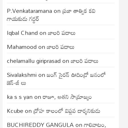
P.Venkataramana
on
ప్రజా తాత్విక కవి
గాయకుడు గద్దర్
Iqbal Chand
on
జాలరి పదాలు
Mahamood
on
జాలరి పదాలు
chelamallu giriprasad
on
జాలరి పదాలు
Sivalakshmi
on
జంగ్‌ సైరన్‌ ఊదిండ్రో జనంలో
జెన్-జీ లు
ka s s yan
on
రాజూ, అతని సామ్రాజ్యం
Kcube
on
ద్రోహ కాలంలో విప్లవ దార్శనికుడు
BUCHIREDDY GANGULA
on
గాలివాటం,