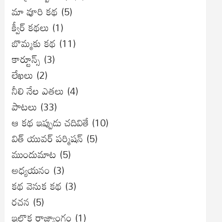
మా వూరి కథ
(5)
క్వీర్ కథలు
(1)
బొమ్మకు కథ
(11)
కార్టూన్స్
(3)
లేఖలు
(2)
నీలి నేల ఎతలు
(4)
పాటలు
(33)
ఆ కథ ఇప్పుడు చదివితే
(10)
విత్ యువర్ పర్మిషన్
(5)
ముందుమాట
(5)
అధ్యయనం
(3)
కథ వెనుక కథ
(3)
రచన
(5)
ఇల్లొక రాజ్యాంగం
(1)