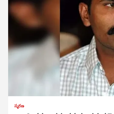
స్మరణ