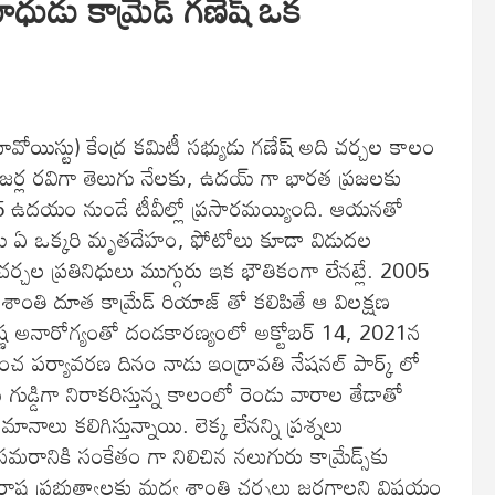
డు కామ్రేడ్ గణేష్ ఒక
(మావోయిస్టు) కేంద్ర కమిటీ సభ్యుడు గణేష్ అది చర్చల కాలం
గాజర్ల రవిగా తెలుగు నేలకు, ఉదయ్ గా భారత ప్రజలకు
5 ఉదయం నుండే టీవీల్లో ప్రసారమయ్యింది. ఆయనతో
ు ఏ ఒక్కరి మృతదేహం, ఫోటోలు కూడా విడుదల
ర్చల ప్రతినిధులు ముగ్గురు ఇక భౌతికంగా లేనట్లే. 2005
శాంతి దూత కామ్రేడ్ రియాజ్ తో కలిపితే ఆ విలక్షణ
ణ అనారోగ్యంతో దండకారణ్యంలో అక్టోబర్ 14, 2021న
ంచ పర్యావరణ దినం నాడు ఇంద్రావతి నేషనల్ పార్క్ లో
గుడ్డిగా నిరాకరిస్తున్న కాలంలో రెండు వారాల తేడాతో
ాలు కలిగిస్తున్నాయి. లెక్క లేనన్ని ప్రశ్నలు
రానికి సంకేతం గా నిలిచిన నలుగురు కామ్రేడ్స్‌కు
్ర-రాష్ట్ర ప్రభుత్వాలకు మధ్య శాంతి చర్చలు జరగాలని విషయం