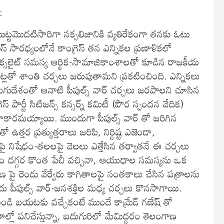
:
మొట్టమొదటిసారిగా నక్సలిజానికి వ్యతిరేకంగా తనకు ఓటు
యస్ సారధ్యంలోనే కాంగ్రెస్ తన ఎన్నికల ప్రణాళికలో
క్సలైట్ సమస్య ఆర్థిక-సామాజికాంశాలతో కూడిన రాజకీయ
సలైట్లతో శాంతి చర్చలు జరుపుతామని ప్రకటించింది. ఎన్నికలు
లుగుదేశంతో ఆనాటి పీపుల్స్ వార్ చర్చలు జరపాలని చూసిన
 పార్టీ సిటిజన్స్ కన్సర్న్ కమిటీ (పౌర స్పందన వేదిక)
కారమయ్యాయి. ముందుగా పీపుల్స్ వార్ తో జరిగిన
ఉత్తర ప్రత్యుత్తరాలు జరిపి, నిర్దిష్ట ఎజెండా,
్టీపై నిషేధం-తలలపై వెలలు ఎత్తేసిన తర్వాతనే ఈ చర్చలు
 దగ్గర కొంత పేచీ వచ్చినా, ఆయుధాల సమస్యను ఒక
పై రెండు వేర్వేరు కాగితాలపై సంతకాలు చేసిన పత్రాలను
దు పీపుల్స్ వార్-జనశక్తిల మధ్య చర్చలు కొనసాగాయి.
 నుండి బయటకు వచ్చేకంటే ముందే కామ్రేడ్ గణేష్ తో
ాల్లో పనిచేస్తున్నా, ఐదుగురిలో మేమిద్దరం తెలంగాణ