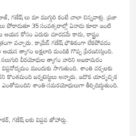
యాజ్, గణేష్ లు మా ముగ్గురి కంటే చాలా చిన్నవాళ్లు. ప్రజా
సరాలు పోరాడుతూ 35 సంవత్సరాల్లో ఏనాడు కూడా ఇంటి
శాల ఆయన కోసం ఎదురు చూడడమే కాదు, రాష్ట్రం
 వచ్చారు. కామ్రేడ్ గణేష్ భౌతికంగా లేకపోవడం
ానీ ఆయన త్యాగం లక్షలాది మందికి గొప్ప ప్రేరణనిస్తుంది.
ాగమైన నలుగురి వీరయోధుల త్యాగం వారిని అజరామరం
ంటూ విప్లవోద్యమం ముందుకు సాగుతుంది. శాంతి చర్చలకు
రని కొంతమంది జర్నలిస్టులు అన్నారు. ఇదొక యాదృచ్ఛిక
 ఎంతోమందిని శాంతి-సమరయోధులుగా తీర్చిదిద్దుతుంది.
ర్, గణేష్ లకు విప్లవ జోహార్లు.