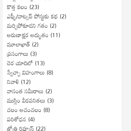
కొత్త కలం
(23)
ఎఫ్బీ/వాట్సప్ పోస్టుకు కథ
(2)
మర్చిపోకూడని గతం
(2)
అరుణాక్షర అద్భుతం
(11)
మూలాఖాత్
(2)
ప్రసంగాలు
(3)
చెర యాదిలో
(13)
స్వేచ్ఛా విహంగాలు
(8)
నివాళి
(12)
వాసంత సమీరాలు
(2)
ముస్లిం వీరవనితలు
(3)
చలం అచంచలం
(8)
ప‌రిశోధ‌న‌
(4)
జ్యోతి రివ్యూస్
(22)