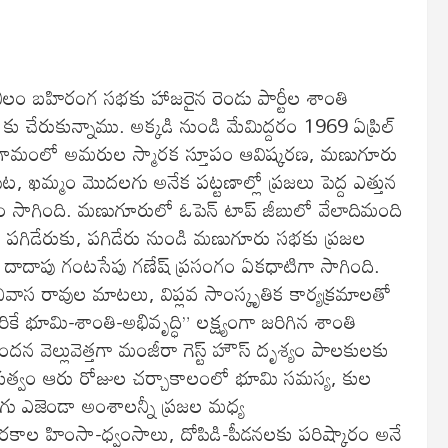
డ బిలం బహిరంగ సభకు హాజరైన రెండు పార్టీల శాంతి
ు చేరుకున్నాము. అక్కడి నుండి మేమిద్దరం 1969 ఏప్రిల్
ిక గ్రామంలో అమరుల స్మారక స్తూపం ఆవిష్కరణ, మణుగూరు
 ఖమ్మం మొదలగు అనేక పట్టణాల్లో ప్రజలు పెద్ద ఎత్తున
ం సాగింది. మణుగూరులో ఓపెన్ టాప్ జీబులో వేలాదిమంది
డి పగిడేరుకు, పగిడేరు నుండి మణుగూరు సభకు ప్రజల
దాదాపు గంటసేపు గణేష్ ప్రసంగం ఏకధాటిగా సాగింది.
ీనివాస రావుల మాటలు, విప్లవ సాంస్కృతిక కార్యక్రమాలతో
కే భూమి-శాంతి-అభివృద్ధి” లక్ష్యంగా జరిగిన శాంతి
దన వెల్లువెత్తగా మంజీరా గెస్ట్ హౌస్ దృశ్యం పాలకులకు
రభుత్వం ఆరు రోజుల చర్చాకాలంలో భూమి సమస్య, కుల
లగు ఎజెండా అంశాలన్నీ ప్రజల మధ్య
కాల హింసా-ధ్వంసాలు, దోపిడి-పీడనలకు పరిష్కారం అనే