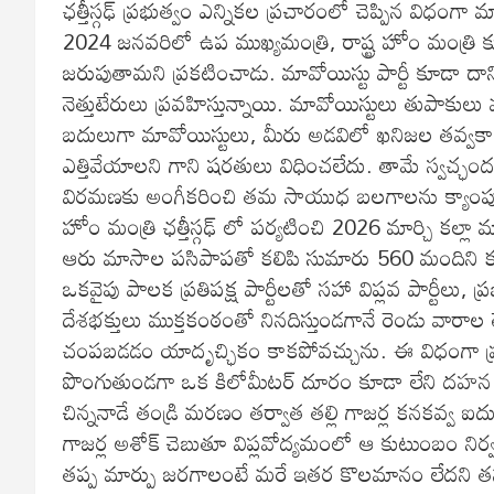
ఛత్తీస్గఢ్ ప్రభుత్వం ఎన్నికల ప్రచారంలో చెప్పిన విధంగ
2024 జనవరిలో ఉప ముఖ్యమంత్రి, రాష్ట్ర హోం మంత్ర
జరుపుతామని ప్రకటించాడు. మావోయిస్టు పార్టీ కూడా దా
నెత్తుటేరులు ప్రవహిస్తున్నాయి. మావోయిస్టులు తుపాకులు వది
బదులుగా మావోయిస్టులు, మీరు అడవిలో ఖనిజల తవ్వకాల
ఎత్తివేయాలని గాని షరతులు విధించలేదు. తామే స్వచ్ఛంద
విరమణకు అంగీకరించి తమ సాయుధ బలగాలను క్యాంపులకే
హోం మంత్రి ఛత్తీస్గఢ్ లో పర్యటించి 2026 మార్చి కల్ల
ఆరు మాసాల పసిపాపతో కలిపి సుమారు 560 మందిని కగార
ఒకవైపు పాలక ప్రతిపక్ష పార్టీలతో సహా విప్లవ పార్టీలు
దేశభక్తులు ముక్తకంఠంతో నినదిస్తుండగానే రెండు వారాల త
చంపబడడం యాదృచ్ఛికం కాకపోవచ్చును. ఈ విధంగా ప్ర
పొంగుతుండగా ఒక కిలోమీటర్ దూరం కూడా లేని దహన 
చిన్ననాడే తండ్రి మరణం తర్వాత తల్లి గాజర్ల కనకవ్వ ఐదుగ
గాజర్ల అశోక్ చెబుతూ విప్లవోద్యమంలో ఆ కుటుంబం ని
తప్ప మార్పు జరగాలంటే మరే ఇతర కొలమానం లేదని తన