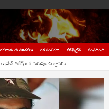
రచయితలకు సూచనలు
గత సంచికలు
సబ్‌స్క్రిప్షన్
సంప్రదించు
్రేడ్ గణేష్ ఒక మరుపురాని జ్ఞాపకం