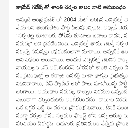
కామ్రేడ్ గణేష్ తో శాంతి చర్చల కాలం నాటి అనుబంధం
ఉమ్మడి ఆంధ్రప్రదేశ్ లో 2004 మేలో జరిగిన ఎన్నికల్లో 
వేయాలని తెలుగుదేశం పార్టీ పిలుపునిచ్చింది. అప్పుడే వై
“నక్సలైట్ల తూటాలకు పోలీసు తూటాలు జవాబు కాదని, న
సమస్య” అని ప్రకటించింది. ఎన్నికల్లో తాము గెలిస్తే నక్
నక్సల్స్ సమస్యపై రెఫరండంలాగా మారాయి. అప్పటికే తె
అవి విఫలం అయినాయి. అందుకే ఎన్నికల్లో గెలిచిన కాంగ్రెస్
నాయకులైన ఎస్.ఆర్.శంకరన్ చోరవతో శాంతి చర్చలు సా
సంప్రదింపుల్లో ఆ తర్వాత జనశక్తి కూడా భాగమై ప్రభుత్వంతో 
విధివిధానాలు, సేఫ్ ప్యాసేజ్ లతో పాటు మావోయిస్టు పార
జరిగాయి. ఆయుధాల సమస్య, కాల్పుల విరమణ ఒప్పందం
ఎజెండాగా చర్చించుటకు అంగీకరించడం, కాల్పుల విరమణ 
ఒక దగ్గర పెట్టి ఈ చర్చలు ప్రారంభమైనాయి. దీనికి ముం
సరిగ్గా చర్చల కోసం నల్లమల ఫారెస్ట్ లోని చిన్న ఆరుట్ల
పరిచయం ఏర్పడ్డది. ఐదుగురు ప్రతినిధులం వేర్వేరు ప్రాంత