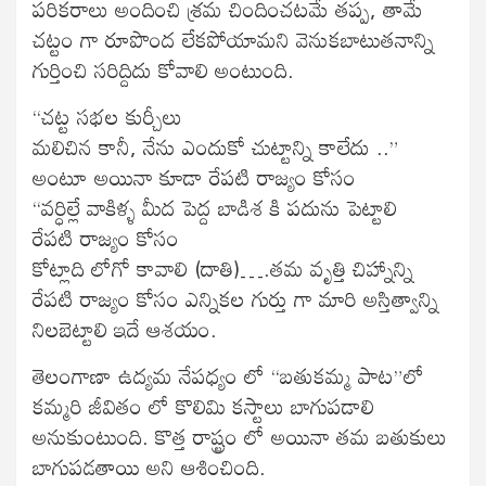
పరికరాలు అందించి శ్రమ చిందించటమే తప్ప, తామే
చట్టం గా రూపొంద లేకపోయామని వెనుకబాటుతనాన్ని
గుర్తించి సరిద్దిదు కోవాలి అంటుంది.
“చట్ట సభల కుర్చీలు
మలిచిన కానీ, నేను ఎందుకో చుట్టాన్ని కాలేదు ..”
అంటూ అయినా కూడా రేపటి రాజ్యం కోసం
“వర్ధిల్లే వాకిళ్ళ మీద పెద్ద బాడిశ కి పదును పెట్టాలి
రేపటి రాజ్యం కోసం
కోట్లాది లోగో కావాలి (దాతి)….తమ వృత్తి చిహ్నాన్ని
రేపటి రాజ్యం కోసం ఎన్నికల గుర్తు గా మారి అస్తిత్వాన్ని
నిలబెట్టాలి ఇదే ఆశయం.
తెలంగాణా ఉద్యమ నేపధ్యం లో “బతుకమ్మ పాట”లో
కమ్మరి జీవితం లో కొలిమి కస్టాలు బాగుపడాలి
అనుకుంటుంది. కొత్త రాష్ట్రం లో అయినా తమ బతుకులు
బాగుపడతాయి అని ఆశించింది.