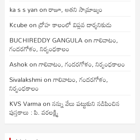
ka s s yan
on
రాజూ, అతని సామ్రాజ్యం
Kcube
on
ద్రోహ కాలంలో విప్లవ దార్శనికుడు
BUCHIREDDY GANGULA
on
గాలివాటం,
గందరగోళం, నిర్బంధకాలం
Ashok
on
గాలివాటం, గందరగోళం, నిర్బంధకాలం
Sivalakshmi
on
గాలివాటం, గందరగోళం,
నిర్బంధకాలం
KVS Varma
on
నన్ను వేలు పట్టుకుని నడిపించిన
పుస్తకాలు : పి. వరలక్ష్మి