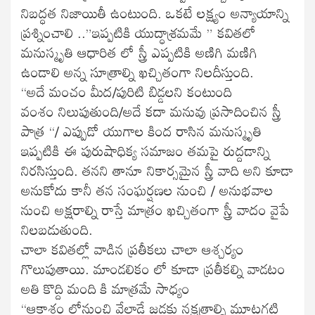
నిబద్ధత నిజాయితీ ఉంటుంది. ఒకటే లక్ష్యం అన్యాయాన్ని
ప్రశ్నించాలి ..”ఇప్పటికి యుద్ధాశ్రమమే ” కవితలో
మనుస్మృతి ఆధారిత లో స్త్రీ ఎప్పటికి అణిగి మణిగి
ఉండాలి అన్న సూత్రాల్ని ఖచ్చితంగా నిలదీస్తుంది.
“అదే మంచం మీద/పురిటి బిడ్డలని కంటుంది
వంశం నిలుపుతుంది/అదే కదా మనువు ప్రసాదించిన స్త్రీ
పాత్ర “/ ఎప్పుడో యుగాల కింద రాసిన మనుస్మృతి
ఇప్పటికి ఈ పురుషాధిక్య సమాజం తమపై రుద్దడాన్ని
నిరసిస్తుంది. తనని తానూ నికార్సమైన స్త్రీ వాది అని కూడా
అనుకోదు కానీ తన సంఘర్షణల నుంచి / అనుభవాల
నుంచి అక్షరాల్ని రాస్తే మాత్రం ఖచ్చితంగా స్త్రీ వాదం వైపే
నిలబడుతుంది.
చాలా కవితల్లో వాడిన ప్రతీకలు చాలా ఆశ్చర్యం
గొలుపుతాయి. మాండలికం లో కూడా ప్రతీకల్ని వాడటం
అతి కొద్ది మంది కి మాత్రమే సాధ్యం
“ఆకాశం లోనుంచి వేలాడే జడకు నక్షత్రాల్ని మూటగట్టి