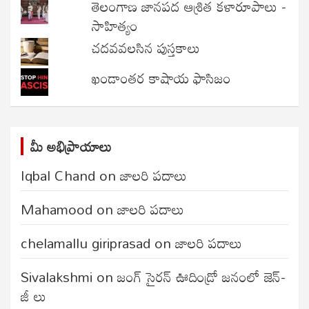
తెలంగాణ జానపద ఆశ్రిత కళారూపాలు -
సాహిత్యం
చదవవలసిన పుస్తకాలు
ఖండాంతర కాషాయ ఫాసిజం
మీ అభిప్రాయాలు
Iqbal Chand
on
జాలరి పదాలు
Mahamood
on
జాలరి పదాలు
chelamallu giriprasad
on
జాలరి పదాలు
Sivalakshmi
on
జంగ్‌ సైరన్‌ ఊదిండ్రో జనంలో జెన్-
జీ లు