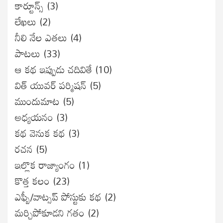
కార్టూన్స్
(3)
లేఖలు
(2)
నీలి నేల ఎతలు
(4)
పాటలు
(33)
ఆ కథ ఇప్పుడు చదివితే
(10)
విత్ యువర్ పర్మిషన్
(5)
ముందుమాట
(5)
అధ్యయనం
(3)
కథ వెనుక కథ
(3)
రచన
(5)
ఇల్లొక రాజ్యాంగం
(1)
కొత్త కలం
(23)
ఎఫ్బీ/వాట్సప్ పోస్టుకు కథ
(2)
మర్చిపోకూడని గతం
(2)