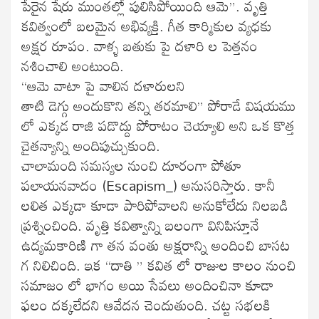
పేరైన షేరు ముంతల్లో పులిసిపోయింది ఆమె”. వృత్తి
కవిత్వంలో బలమైన అభివ్యక్తి. గీత కార్మికుల వ్యధకు
అక్షర రూపం. వాళ్ళ బతుకు పై దళారి ల పెత్తనం
నశించాలి అంటుంది.
“ఆమె వాటా పై వాలిన దళారులని
తాటి డెగ్గు అందుకొని తన్ని తరమాలి” పోరాడే విషయము
లో ఎక్కడ రాజి పడొద్దు పోరాటం చెయ్యాలి అని ఒక కొత్త
చైతన్యాన్ని అందిపుచ్చుకుంది.
చాలామంది సమస్యల నుంచి దూరంగా పోతూ
పలాయనవాదం (Escapism_) అనుసరిస్తారు. కానీ
లలిత ఎక్కడా కూడా పారిపోవాలని అనుకోలేదు నిలబడి
ప్రశ్నించింది. వృత్తి కవిత్వాన్ని బలంగా వినిపిస్తూనే
ఉద్యమకారిణి గా తన వంతు అక్షరాన్ని అందించి బాసట
గ నిలిచింది. ఇక “దాతి ” కవిత లో రాజుల కాలం నుంచి
సమాజం లో భాగం అయి సేవలు అందించినా కూడా
ఫలం దక్కలేదని ఆవేదన చెందుతుంది. చట్ట సభలకి