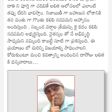
దాతి ని పూర్తి గా చదివితే లలిత ఆలోచలలో ఎలాంటి
తప్పు లేదని భావిస్తాం. నిజాయితీ గా బహుజన లోకానికి
తన వంతు గా గొంతు కలిపి నడవమని ఆహ్వానం
అందిస్తుంది . సబ్బండ వర్గాల శ్రేయస్సు కై కదం కలిపి
నడవమని అభ్యర్థిస్తుంది. చైతన్యం తో నే అభివృద్ధి
సాధ్యమని నమ్మింది కాబట్టే సూటి గా ప్రశిస్తుంది. ఈ
ప్రయాణం లో మరిన్ని విజయాల్ని సాధించాలని
కోరుకుంటూ మంచి కవిత్వాన్ని అందించిన దాసోజు లలిత
కి ధన్యవాదాలు…