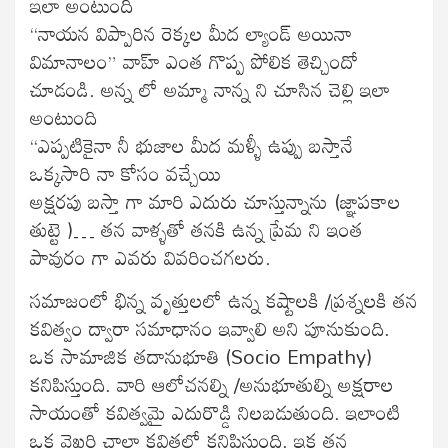
ఇలా అంటుంది
“నాయన విప్పారిన రెక్కల మీద ల్యాండ్ అయినా
విమానాలం” వాహ్ ఎంత గొప్ప పోలిక తెచ్చిందో
చూడండి. అన్న లో అమ్మా నాన్న ని చూసిన చెల్లి ఇలా
అంటుంది
“ఎప్పటికైనా నీ భుజాల మీద మళ్ళీ ఉప్పు బస్తానే
ఒక్కసారి నా కోసం వచ్చేయి
అక్షరపు బస్తా గా మారి ఎదురు చూస్తున్నాను (జ్ఞాపకాల
తుట్టె )… తన వాళ్ళతో తనకి ఉన్న ప్రేమ ని ఇంత
పావురం గా ఎవరు వివరించగలరు.
సమాజంలో భిన్న వృత్తులలో ఉన్న కష్టాలకి /ప్రశ్నలకి తన
కవిత్వం ద్వారా సమాధానం ఇవ్వాలి అని పూనుకుంది.
ఒక సామాజిక తదానుభూతి (Socio Empathy)
కనిపిస్తుంది. వారి ఆలోచనల్ని /అనుభూతుల్ని అక్షరాల
సాయంతో కవిత్వమై ఎదురొడ్డి నిలబడుతుంది. ఇలాంటి
ఒక వైఖరి చాలా కవితల్లో కనిపిస్తుంది. ఇక తన