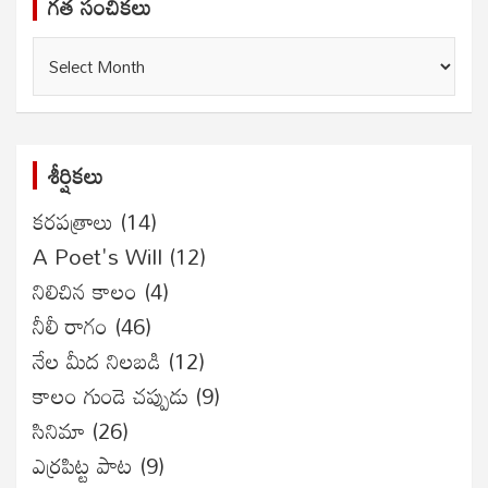
గత సంచికలు
గత
సంచికలు
శీర్షికలు
కరపత్రాలు
(14)
A Poet's Will
(12)
నిలిచిన కాలం
(4)
నీలీ రాగం
(46)
నేల మీద నిలబడి
(12)
కాలం గుండె చప్పుడు
(9)
సినిమా
(26)
ఎర్రపిట్ట పాట
(9)