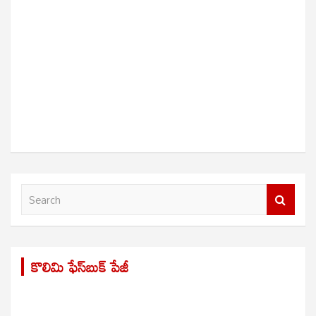
S
e
a
r
కొలిమి ఫేస్‌బుక్ పేజీ
c
h