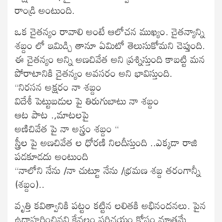
రాండ్రి అంటుంది.
ఒక చైతన్యం రావాలి అంటే ఆలోచన ముఖ్యం. చైతన్యాన్ని
శబ్దం లో ఇమిడ్చి తానూ ఏమిటో తెలుసుకోమని చెప్తుంది.
ఈ చైతన్యం అన్ని అణచివేత అని ప్రశ్నిస్తుంది కాబట్టి మన
పోరాటానికి చైతన్యం అవసరం అని భావిస్తుంది.
“నిరసన అక్షరం నా శబ్దం
విదేశీ పెట్టుబడుల పై తిరుగుబాటు నా శబ్దం
ఆట పాట .,మాటలపై
అణిచివేత పై నా అస్త్రం శబ్దం “
స్త్రీల పై అణచివేత ల ధోరణి నిలదీస్తుంది ..ఎక్కడా రాజి
పడకూడదు అంటుంది
“నాలోని నేను /నా చుట్టూ నేను /భ్రమణ శబ్ద తరంగాన్నీ
(శబ్దం)..
వృత్తి కవిత్వానికి పట్టం కట్టిన లలితకి అభినందనలు. పైన
ఉదాహరించినవి కేవలం పరిచయం కోసం మాత్రమే.