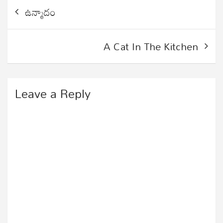
Post
ఉన్మాదం
navigation
A Cat In The Kitchen
Leave a Reply