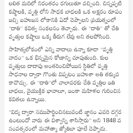
లలిత మదిలో నిరంతరం రగులుతూ వచ్చింది. చిన్నప్పటి
కష్టాలకి, వృత్తి లోని సాధక బాధలకి ఒక అక్షరం రూపం
ఇచ్చి బహుజన లోకానికి ఏదో చెప్పాలని ప్రయత్నంలో
“దాతి” కవిత్వ సంకలనం తెచ్చారు. ఈ “దాతి” తో చేతి
వృత్తుల కష్టాలు ఒక్క తీరుగ లేవు అని తలపోసింది.
సాహిత్యలోకంలో ఎన్ని వాదాలు ఉన్నా కూడా “వృత్తి
వాదం” ఒక భిన్నమైన కోణాన్ని చూపుతుంది. కుల
వృత్తులు దాదాపు అంతరించిపోయిన స్థితిలో వృత్తి
సాధనాల ద్వారా గొంతు విప్పటం బహుశా అతి తక్కువ
కావొచ్చు. ఈ “దాతి”లో చాలావరకు చేతి వృత్తిల ఇతి
బాధలు, వైయుక్తిక భావాలూ, ఇంకా మహిళల గురించిన
కవితలు ఉన్నాయి.
“విద్య ద్వారా సముపార్జించినటువంటి జ్ఞానం ఎవరి దగ్గర
ఉంటుందో వారు ఈ విశ్వాన్ని శాసిస్తారు’’ అని 1848 వ
సంవత్సరంలో మహాత్మా జ్యోతిబా పూలే చెప్పాడు.