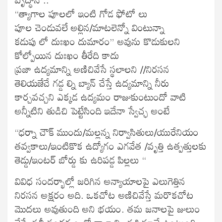
“త్యాగాల పూలలో ఇంటి గోడ ఫోటో లు
పూల చెండువలే అల్లిన/మాటలెన్నో వింటున్నా
కడుపు లో దుఃఖం దుమారం” అవును కొడుకులని
కోల్పోయిన దుఃఖం తీరేది కాదు
ప్రజా ఉద్యమాన్ని అణిచివేసే స్థలాలని //నిరసన
తెలియజేచే గడ్డ ల్ని బ్యాన్ చేస్తే ఉద్యమాన్ని నీరు
కార్చవచ్చని ఎక్కడ ఉద్యమం రాజుకుంటుందో వాటి
అన్నీటిని తుడిచి పెట్టేసింది ఇదేనా స్వేచ్ఛ అంటే
“ధర్నా చౌక్ ముందు/మల్లన్న నిర్వాసితులు/యురేనియం
తవ్వకాలు/ఇంటికొక ఉద్యోగం ఎగవేత /వృత్తి ఉత్పత్తులకు
తెడ్డు/ఇంటర్ బోర్డు కు ఉరిపడ్డ పిల్లలు “
వివిధ సందర్భాల్లో జరిగిన అన్యాయాలపై ఎలుగెత్తిన
నిరసన అక్షరం అది. ఒకచోట అణిచివేస్తే మరొకచోట
మొదలు అవుతుంది అని భయం. తమ జనాలపై జులుం