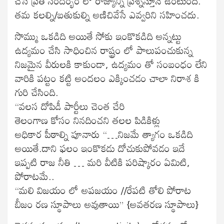
చేసే ప్రతీ సందర్భం లో రాజ్యాన్ని ప్రశ్నిస్తూనే ఉంటుంది.
తమ కలల్ని/బతుకుల్ని అణిచివేసే ఎవ్వరిని సహించదు.
సొమ్ము ఒకడిది అయితే సోకు ఇంకొకడిది అన్నట్టు
ఉద్యమం చేసి సాధించిన రాష్ట్రం లో పాలుపంచుకున్న
నిజమైన వీరులకి కాకుండా, ఉద్యమం తో సంబంధం లేని
వారికి పట్టం కట్టి అందలం ఎక్కించడం చాలా నిరాశ కి
గురి చేసింది.
“వలస దోపిడీ పార్టీలు చెంత చేరి
తెలంగాణ కోసం నినదించని తలల పిడికిళ్లు
అధికార పీఠాల్ని పూనారు “…నిజమే త్యాగం ఒకడిది
అయితే.దాని ఫలం ఇంకొకడు దోచుకుపోవడం ఇదే
ఇప్పటి రాజ నీతి … మరి వీటికి పరిష్కారం ఏమిటి,
పోరాటమే..
“మలి విజయం లో అపజయం //రేపటి తోలి పోరాట
బీజం రణ స్థూపాలు అవుతాయి” {అవతరణ స్థూపాలు}