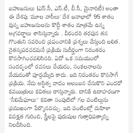
బహుజనులు (ఎస్‌.సీ, ఎస్‌.టీ, బీ.సీ, మైనారిటీ) అంతా
ఈ దేశపు ‘మూల వాసీలు’ దేశ జనాభాలో 95 శాతం
వున్న బహుజనులను కొద్దీ శాతం మాత్రమే ఉన్న
అగ్రవర్ణాలు శాసిస్తున్నారు . వీరందరి తరపున తన
గొంతుని సవరించి ప్రపంచానికి ప్రశ్నలు వేస్తుంది లలిత.
చైతన్యపరచడమనే ప్రక్రియ సుదీర్ఘంగా నిరంతరం
కొనసాగించవలిసినది. ఏదో ఒక సమయంలో
సందర్భంలో రచనలు చేయడం, సంకలనాలను
వేయడంతో పూర్తయ్యేది కాదు. ఇది నిరంతరం కొనసాగే
ప్రక్రియ. నేడు అస్థిత్వ వాదం ఆలంబన చేసుకొని ఎందరో
కవయిత్రులు కవితలు రాస్తున్నారు. దానికి ఉదాహరణగా
“నీలిమేఘాలు” కవితా సంపుటిలో గల వంటిల్లును
ప్రముఖంగా పేర్కొనవచ్చు. ఇది వంటింట్లో మహిళా
వివక్షత గురించి, స్త్రీలపై పురుషుల గుత్తాధిపత్యాన్ని
నిలదీసింది.