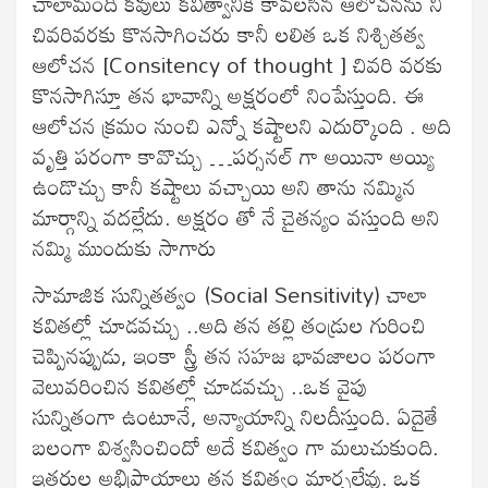
చాలామంది కవులు కవిత్వానికి కావలసిన ఆలోచనను ని
చివరివరకు కొనసాగించరు కానీ లలిత ఒక నిశ్చితత్వ
ఆలోచన [Consitency of thought ] చివరి వరకు
కొనసాగిస్తూ తన భావాన్ని అక్షరంలో నింపేస్తుంది. ఈ
ఆలోచన క్రమం నుంచి ఎన్నో కష్టాలని ఎదుర్కొంది . అది
వృత్తి పరంగా కావొచ్చు …పర్సనల్ గా అయినా అయ్యి
ఉండొచ్చు కానీ కష్టాలు వచ్చాయి అని తాను నమ్మిన
మార్గాన్ని వదల్లేదు. అక్షరం తో నే చైతన్యం వస్తుంది అని
నమ్మి ముందుకు సాగారు
సామాజిక సున్నితత్వం (Social Sensitivity) చాలా
కవితల్లో చూడవచ్చు ..అది తన తల్లి తండ్రుల గురించి
చెప్పినప్పుడు, ఇంకా స్త్రీ తన సహజ భావజాలం పరంగా
వెలువరించిన కవితల్లో చూడవచ్చు ..ఒక వైపు
సున్నితంగా ఉంటూనే, అన్యాయాన్ని నిలదీస్తుంది. ఏదైతే
బలంగా విశ్వసించిందో అదే కవిత్వం గా మలుచుకుంది.
ఇతరుల అభిప్రాయాలు తన కవిత్వం మార్చలేవు. ఒక