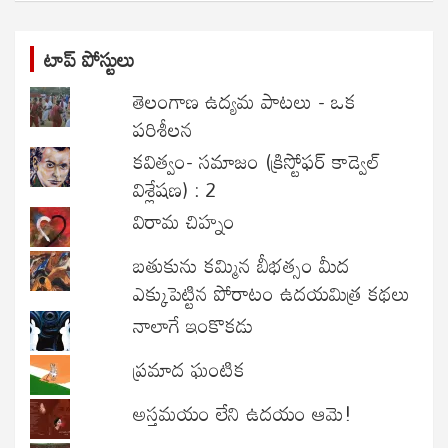
టాప్ పోస్టులు
తెలంగాణ ఉద్యమ పాటలు - ఒక
పరిశీలన
కవిత్వం- సమాజం (క్రిస్టోఫర్ కాడ్వెల్
విశ్లేషణ) : 2
విరామ చిహ్నం
బతుకును కమ్మిన బీభత్సం మీద
ఎక్కుపెట్టిన పోరాటం ఉదయమిత్ర కథలు
నాలాగే ఇంకొకడు
ప్రమాద ఘంటిక
అస్తమయం లేని ఉదయం ఆమె!