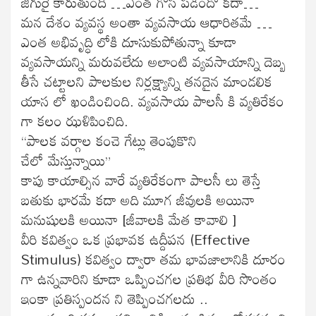
జిగురై కారుతుంది …ఎంత గోస పడిందో కదా…
మన దేశం వ్యవస్థ అంతా వ్యవసాయ ఆధారితమే …
ఎంత అభివృద్ధి లోకి దూసుకుపోతున్నా కూడా
వ్యవసాయన్ని మరువలేదు అలాంటి వ్యవసాయాన్ని దెబ్బ
తీసే చట్టాలని పాలకుల నిర్లక్ష్యాన్ని తనదైన మాండలిక
యాస లో ఖండించింది. వ్యవసాయ పాలసీ కి వ్యతిరేకం
గా కలం ఝళిపించిది.
“పాలక వర్గాల కంచె గేట్లు తెంపుకొని
చేలో మేస్తున్నాయి”
కాపు కాయాల్సిన వారే వ్యతిరేకంగా పాలసీ లు తెస్తే
బతుకు భారమే కదా అది మూగ జీవులకి అయినా
మనుషులకి అయినా [జీవాలకి మేత కావాలి ]
వీరి కవిత్వం ఒక ప్రభావక ఉద్దీపన (Effective
Stimulus) కవిత్వం ద్వారా తమ భావజాలానికి దూరం
గా ఉన్నవారిని కూడా ఒప్పించగల ప్రతిభ వీరి సొంతం
ఇంకా ప్రతిస్పందన ని తెప్పించగలదు ..