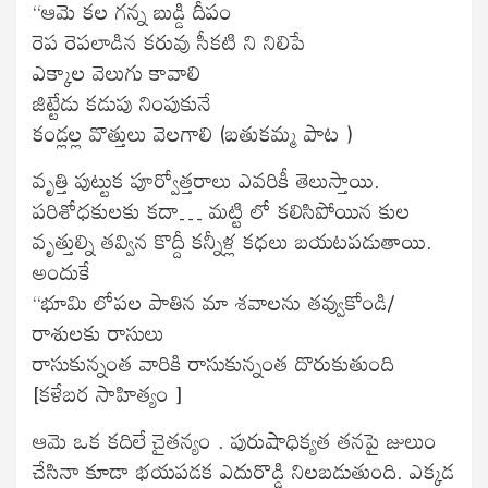
“ఆమె కల గన్న బుడ్డి దీపం
రెప రెపలాడిన కరువు సీకటి ని నిలిపే
ఎక్కాల వెలుగు కావాలి
జిట్టేడు కడుపు నింపుకునే
కండ్లల్ల వొత్తులు వెలగాలి (బతుకమ్మ పాట )
వృత్తి పుట్టుక పూర్వోత్తరాలు ఎవరికీ తెలుస్తాయి.
పరిశోధకులకు కదా… మట్టి లో కలిసిపోయిన కుల
వృత్తుల్ని తవ్విన కొద్దీ కన్నీళ్ల కధలు బయటపడుతాయి.
అందుకే
“భూమి లోపల పాతిన మా శవాలను తవ్వుకోండి/
రాశులకు రాసులు
రాసుకున్నంత వారికి రాసుకున్నంత దొరుకుతుంది
[కళేబర సాహిత్యం ]
ఆమె ఒక కదిలే చైతన్యం . పురుషాధిక్యత తనపై జులుం
చేసినా కూడా భయపడక ఎదురొడ్డి నిలబడుతుంది. ఎక్కడ