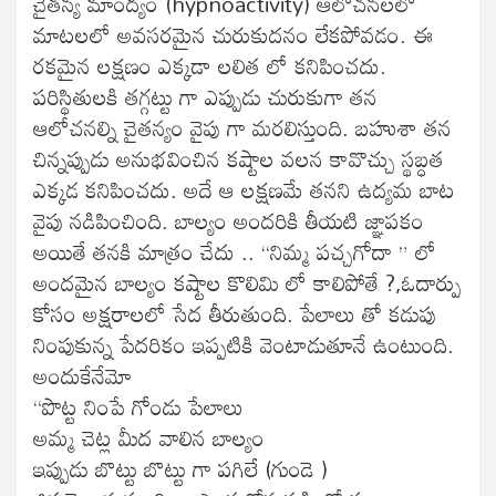
చైతన్య మాంద్యం (hypnoactivity) ఆలోచనలలో
మాటలలో అవసరమైన చురుకుదనం లేకపోవడం. ఈ
రకమైన లక్షణం ఎక్కడా లలిత లో కనిపించదు.
పరిస్థితులకి తగ్గట్టు గా ఎప్పుడు చురుకుగా తన
ఆలోచనల్ని చైతన్యం వైపు గా మరలిస్తుంది. బహుశా తన
చిన్నప్పుడు అనుభవించిన కష్టాల వలన కావొచ్చు స్థబ్ధత
ఎక్కడ కనిపించదు. అదే ఆ లక్షణమే తనని ఉద్యమ బాట
వైపు నడిపించింది. బాల్యం అందరికి తీయటి జ్ఞాపకం
అయితే తనకి మాత్రం చేదు .. “నిమ్మ పచ్చగోదా ” లో
అందమైన బాల్యం కష్టాల కొలిమి లో కాలిపోతే ?,ఓదార్పు
కోసం అక్షరాలలో సేద తీరుతుంది. పేలాలు తో కడుపు
నింపుకున్న పేదరికం ఇప్పటికి వెంటాడుతూనే ఉంటుంది.
అందుకేనేమో
“పొట్ట నింపే గోండు పేలాలు
అమ్మ చెట్ల మీద వాలిన బాల్యం
ఇప్పుడు బొట్టు బొట్టు గా పగిలే (గుండె )