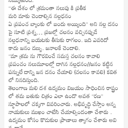
“ఈ దేశం లో శ్రమంతా నలుపు కి ప్రతీక
మరి మాకు చెందాల్సిన నల్లధనం
ఏ ప్రపంచ బ్యాంకు లో బందు అయ్యింది” అని నల్ల దనం
పై సూటి ప్రశ్న… ప్రజల్లో చలనం వచ్చినప్పుడే
నల్లధనాన్ని బయటకు తీసుకు రాగలం. ఇది ఎవరిదో
కాదు జనం డబ్బు. జనాలకే చెందాలి.
“మా శ్రమ ను గౌరవించే సమస్త చలనం కావాలి
ప్రపంచం నలుమూలల్లో దాగిన నల్లధనం//జనం కట్టిన
పన్నులే దాన్ని జన దనం చేయాలి (చలనం కావలి) కవిత
లో నినదిస్తుంది.
తెలంగాణ మలి దశ ఉద్యమం విజయం సాధించిన రాష్ట్రం
లో తమ బతుకు చిత్రం ఎలా ఉందొ అవత “రణ”
స్థూపాలలో చక్కగా వివరించారు. అభివృద్ధి చేస్తాం అన్న
నాయకులు ముఖం చాటేసి చేయాల్సిందంతా చేశారు .
ఉద్యమం కోసం కొడుకుల ప్రాణాలు త్యాగం చేశారు అవి
వృద్ధానే ..