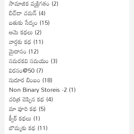
సామాజిక వ్యక్తిగతం
(2)
బిచ్‌డా చమన్
(4)
బతుకు సేద్యం
(15)
ఆమె కథలు
(2)
వార్తకు కథ
(11)
మైదానం
(12)
సమరకవి సమయం
(3)
విరసం@50
(7)
సుదూర బింబం
(18)
Non Binary Storeis -2
(1)
చరిత్ర చెప్పిన కథ
(4)
మా వూరి కథ
(5)
క్వీర్ కథలు
(1)
బొమ్మకు కథ
(11)