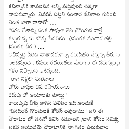
కవిత్వానికి కావలసిన అన్ని వస్తువులని చక్కగా
వాడుకున్నారు. ఎవరికీ పట్టని సంచార జీవితాల గురించి
ఎంత బాగా రాసారో ….
“సగం దేశాన్ని సంక పావులా జెసి /కొంగున వాళ్లే
కట్టుకున్న నూటొక్క పేదరికం .//ముతక సంచార తల్లి
(ముతక చీర ) ….
అభివృద్ధి పేరిట వాతావరణాన్ని కలుషితం చేస్తున్న తీరు ని
నిలదీస్తుంది . కవులు రచయితలు మేల్కొని ఈ సమస్యలపై
గళం విప్పాలని ఆశిస్తుంది.
“తాగే నీళ్లలో మలినాలు
బోరు బావుల విష రసాయనాలు
కడుపు లో ఆయాలకు తూట్లు “
కాలుష్యపు నీళ్లు తాగిన ఫలితం ఇది.అందుకే
“నినదించే గొంతులకి కోరస్ లవుదాము” అని ఈ
పోరాటం లో తనతో కలిసి నడవాలని /దాని కోసం సమిష్టి
అక్షర ఆయుధమై పోరాటానికి స్వాగతం పలుకుదాం