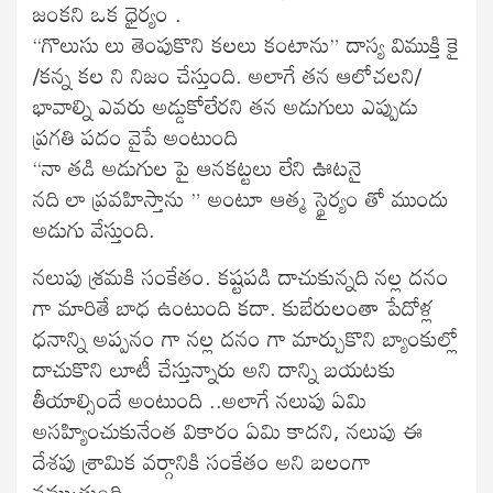
జంకని ఒక ధైర్యం .
“గొలుసు లు తెంపుకొని కలలు కంటాను” దాస్య విముక్తి కై
/కన్న కల ని నిజం చేస్తుంది. అలాగే తన ఆలోచలని/
భావాల్ని ఎవరు అడ్డుకోలేరని తన అడుగులు ఎప్పుడు
ప్రగతి పదం వైపే అంటుంది
“నా తడి అడుగుల పై ఆనకట్టలు లేని ఊటనై
నది లా ప్రవహిస్తాను ” అంటూ ఆత్మ స్థైర్యం తో ముందు
అడుగు వేస్తుంది.
నలుపు శ్రమకి సంకేతం. కష్టపడి దాచుకున్నది నల్ల దనం
గా మారితే బాధ ఉంటుంది కదా. కుబేరులంతా పేదోళ్ల
ధనాన్ని అప్పనం గా నల్ల దనం గా మార్చుకొని బ్యాంకుల్లో
దాచుకొని లూటీ చేస్తున్నారు అని దాన్ని బయటకు
తీయాల్సిందే అంటుంది ..అలాగే నలుపు ఏమి
అసహ్యించుకునేంత వికారం ఏమి కాదని, నలుపు ఈ
దేశపు శ్రామిక వర్గానికి సంకేతం అని బలంగా
నమ్ముతుంది.