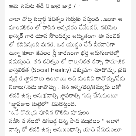
ఆమె సెమట తడి ని జుర్రి జుర్రి / “
చాలా చోట్ల సిద్ధార్ధ కవిత్వం గుర్తుకు వస్తుంది ..ఇంకా ఆ
మాండలికం లో రాసిన అన్నవరం దేవేందర్, నలిమెల
భాస్కర్ గారి యాస సౌందర్యం అద్భుతంగా ఈ సంచిక
లో కనిపిస్తుంది మనకి. ఒక యుద్ధం చేసే వీరనారిగా
ఉన్నా కూడా కేవలం స్త్రీ కారణంగా భర్త అడుగుజాడల్లో
నడుస్తుంది. తన కవిత్వం లో కాల్పనికత కన్నా సామాజిక
వాస్తవికత (Social Reality) ఎక్కువగా చూడొచ్చు. ప్రతి
వ్యక్తి కి జ్ఞాపకాలు ఉంటాయి అది మంచివి కావొచ్చు/చేదు
నిజాలు/.చెడు కావొచ్చు . తన అన్న/చెల్లి/తమ్ముడు లతో
తనకి ఉన్న అనుభవాల్ని జ్ఞాపకాల్ని గుర్తు చేసుకుంటూ
“జ్ఞాపకాల తుట్టెలో” వివరిస్తుంది.
“ఒకే కొమ్మకు పూసిన కొలిమి పూవులం
నడిసి న నేలలో దిగబడ్డ చిన్న పాద ముద్రలం ” అలాగే
నాన్న తో తనకి ఉన్న అనుబంధాన్ని యాది చేసుకుంటూ