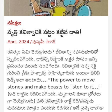
సమీక్షలు
వృత్తి కవిత్వానికి పట్టం కట్టిన దాతి!
April, 2024
పుష్యమీ సాగర్
కవిత్వం ఏమి చెయ్యగలదు? జీవితాన్ని సహానుభూతితో
స్పృసించగలదు. బాధల్ని కష్టాలకి అక్షర రూపం ఇచ్చి
ప్రపంచం ముందు ఉంచగలదు. కవిత్వానికి ఉన్న శక్తి
గురించి గ్రీకు పాశ్చాత్య సాహిత్యకారుడు అయినా ఫిలిప్
సిడ్నీ ఇలా అంటాడు… “The power to move
stones and make beasts to listen to it…”
(అది రాళ్లను కదిలించగలదు, మృగాలని కూడా శ్రోతలు
గా చెయ్యగలదు) మరి కవిత్వానికి రాళ్లే కరిగినప్పుడు
మనుషులు మాత్రం ఎందుకు కరగరు? ఇదే ప్రశ్న దాసోజు