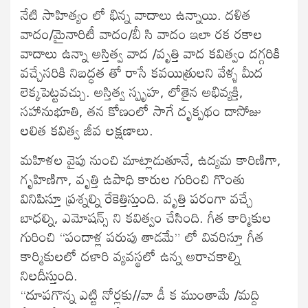
నేటి సాహిత్యం లో భిన్న వాదాలు ఉన్నాయి. దళిత
వాదం/మైనారిటీ వాదం/బీ సి వాదం ఇలా రక రకాల
వాదాలు ఉన్నా అస్తిత్వ వాద /వృత్తి వాద కవిత్వం దగ్గరికి
వచ్చేసరికి నిబద్ధత తో రాసే కవయిత్రులని వేళ్ళ మీద
లెక్కపెట్టవచ్చు. అస్తిత్వ స్పృహ, లోతైన అభివ్యక్తి,
సహానుభూతి, తన కోణంలో సాగే దృక్పథం దాసోజు
లలిత కవిత్వ జీవ లక్షణాలు.
మహిళల వైపు నుంచి మాట్లాడుతూనే, ఉద్యమ కారిణిగా,
గృహిణిగా, వృత్తి ఉపాధి కారుల గురించి గొంతు
వినిపిస్తూ ప్రశ్నల్ని రేకెత్తిస్తుంది. వృత్తి పరంగా వచ్చే
బాధల్ని, ఎమోషన్స్ ని కవిత్వం చేసింది. గీత కార్మికుల
గురించి “పందాళ్ల పరుపు తాడమే” లో వివరిస్తూ గీత
కార్మికులలో దళారి వ్యవస్థలో ఉన్న అరాచకాల్ని
నిలదీస్తుంది.
“దూపగొన్న ఎట్టి నోర్లకు//వా డీ క ముంతామే /మద్ది