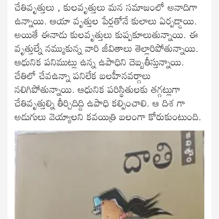
చేతివృత్తులు , కులవృత్తులు మన సమాజంలో అనాదిగా
ఉన్నాయి. ఆయా వృత్తుల పేర్లతోనే కులాలు ఏర్పడ్డాయి.
అయితే ఈనాడు కులవృత్తులు కుప్పకూలుతున్నాయి. ఈ
వృత్తుల్నే నమ్ముకున్న వారి జీవితాలు తెల్లారిపోతున్నాయి.
ఆధునిక పనిముట్లు ఉన్న ఉపాధిని దెబ్బతీస్తున్నాయి.
చేతిలో చేవఉన్నా పనిలేక బలహీనవర్గాలు
నలిగిపోతున్నాయి. ఆధునిక పరిస్థితులకు తగ్గట్లుగా
చేతివృత్తుల్ని తీర్చిదిద్ది ఉపాధి కల్పించాలి. ఆ దిశ గా
అడుగులు వెయ్యాలని కవయిత్రి బలంగా కోరుకుంటుంది.