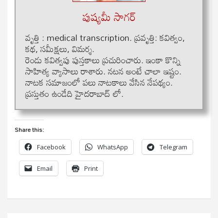
పుష్యమీ సాగర్
వృత్తి : medical transcription. ప్రవృత్తి: కవిత్వం,
కథ, సమీక్షలు, విమర్శ.
రెండు కవిత్వపు పుస్తకాలు ప్రచురించారు. ఇంకా కొన్ని
సాహిత్య వ్యాసాలు రాశారు. నటన అంటే చాలా ఇష్టం.
నాటక సమాజంలో పలు నాటకాలు వేసిన నేపథ్యం.
ప్రస్తుతం ఉండేది హైదరాబాద్ లో.
Share this:
Facebook
WhatsApp
Telegram
Email
Print