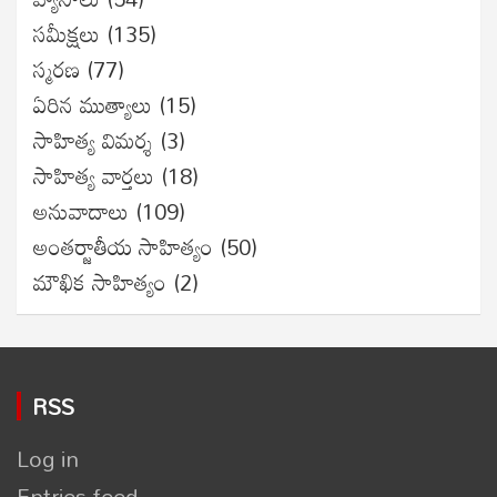
సమీక్షలు
(135)
స్మరణ
(77)
ఏరిన ముత్యాలు
(15)
సాహిత్య విమర్శ
(3)
సాహిత్య వార్తలు
(18)
అనువాదాలు
(109)
అంతర్జాతీయ సాహిత్యం
(50)
మౌఖిక సాహిత్యం
(2)
RSS
Log in
Entries feed