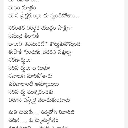
మనం మాత్రం
మౌన ప్రేక్షకులమై చూస్తుండిపోతాం..
నిరంతర నిరర్థక యుద్ధం సాక్షిగా
సముద్ర తీరానికి
బాలుని శవమొకటి* కొట్టుకువొస్తుంది
తుపాకి గుండుకు చెదిరిన పక్షుల్లా
శరణార్థులు
సరిహద్దులు దాటుతూ
శవాలుగ మారిపోతారు
ఫెలీనాలాంటి అమ్మాయిలు
సరిహద్దు ముళ్ళకంచెకు
చిరిగిన వస్త్రాలై వేలాడుతుంటారు
మతి మరుపే… సర్వరోగ నివారిణి
చరిత్ర…. ఓ మృత్యుగీతం
మానవజాతి… మహా శ్మశానం