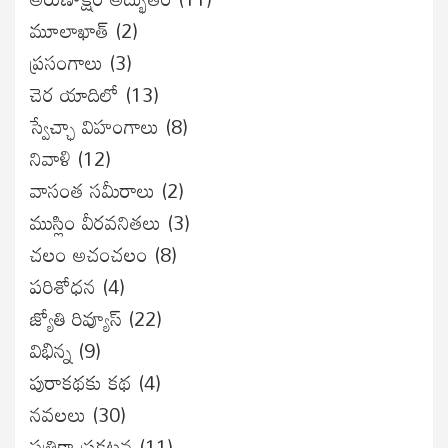
మూలాఖాత్
(2)
ప్రసంగాలు
(3)
చెర యాదిలో
(13)
స్వేచ్ఛా విహంగాలు
(8)
నివాళి
(12)
వాసంత సమీరాలు
(2)
ముస్లిం వీరవనితలు
(3)
చలం అచంచలం
(8)
ప‌రిశోధ‌న‌
(4)
జ్యోతి రివ్యూస్
(22)
విభిన్న
(9)
పురాకథకు కథ
(4)
నవలలు
(30)
పత్రికా ప్రకటన
(11)