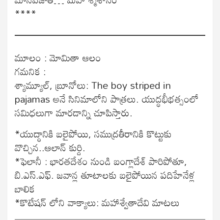
****
మూలం : మోమితా ఆలం
గమనిక :
శ్యామ్యూల్, బ్రూనోలు: The boy striped in
pajamas అనే సినిమాలోని పాత్రలు. యుద్ధభీభత్సంలో
సమిధలుగా మారడాన్ని చూపిస్తారు.
*యుద్ధానికి బలైపోయి, సముద్రతీరానికి కొట్టుకు
వొచ్చిన..ఆలాన్ కుర్ది.
*ఫెలానీ : భారతదేశం నుండి బంగ్లాదేశ్ పారిపోతూ,
బి.ఎస్.ఎఫ్. జవాన్ల తూటాలకు బలైపోయిన పదిహేనేళ్ల
బాలిక
*కొటేషన్ లోని వాక్యాలు: మహాశ్వేతాదేవి మాటలు