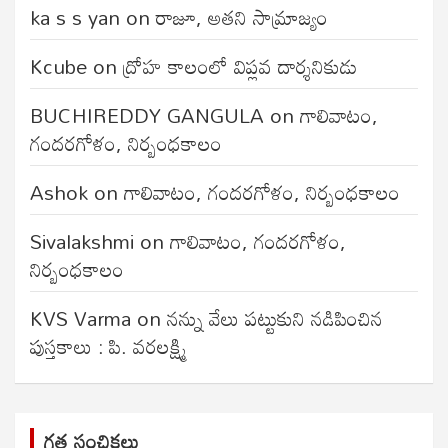
ka s s yan
on
రాజూ, అతని సామ్రాజ్యం
Kcube
on
ద్రోహ కాలంలో విప్లవ దార్శనికుడు
BUCHIREDDY GANGULA
on
గాలివాటం,
గందరగోళం, నిర్బంధకాలం
Ashok
on
గాలివాటం, గందరగోళం, నిర్బంధకాలం
Sivalakshmi
on
గాలివాటం, గందరగోళం,
నిర్బంధకాలం
KVS Varma
on
నన్ను వేలు పట్టుకుని నడిపించిన
పుస్తకాలు : పి. వరలక్ష్మి
గత సంచికలు