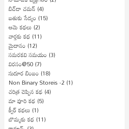
బిచ్‌డా చమన్
(4)
బతుకు సేద్యం
(15)
ఆమె కథలు
(2)
వార్తకు కథ
(11)
మైదానం
(12)
సమరకవి సమయం
(3)
విరసం@50
(7)
సుదూర బింబం
(18)
Non Binary Storeis -2
(1)
చరిత్ర చెప్పిన కథ
(4)
మా వూరి కథ
(5)
క్వీర్ కథలు
(1)
బొమ్మకు కథ
(11)
కార్టూన్స్
(3)