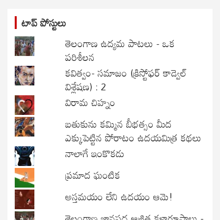
టాప్ పోస్టులు
తెలంగాణ ఉద్యమ పాటలు - ఒక
పరిశీలన
కవిత్వం- సమాజం (క్రిస్టోఫర్ కాడ్వెల్
విశ్లేషణ) : 2
విరామ చిహ్నం
బతుకును కమ్మిన బీభత్సం మీద
ఎక్కుపెట్టిన పోరాటం ఉదయమిత్ర కథలు
నాలాగే ఇంకొకడు
ప్రమాద ఘంటిక
అస్తమయం లేని ఉదయం ఆమె!
తెలంగాణ జానపద ఆశ్రిత కళారూపాలు -