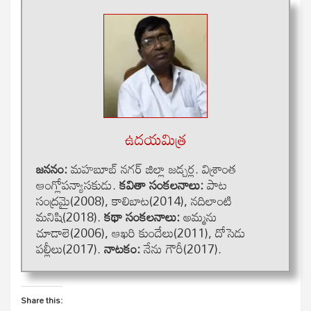
ఉదయమిత్ర
జననం:
మహబూబ్ నగర్ జిల్లా జడ్చర్ల. విశ్రాంత
ఆంగ్లోపన్యాసకుడు.
కవితా సంకలనాలు:
పాట
సంద్రమై(2008), కాలిబాట(2014), నదిలాంటి
మనిషి(2018).
కథా సంకలనాలు:
అమ్మను
చూడాలె(2006), ఆఖరి కుందేలు(2011), దోసెడు
పల్లీలు(2017).
నాటకం:
నేను గౌరీ(2017).
Share this: