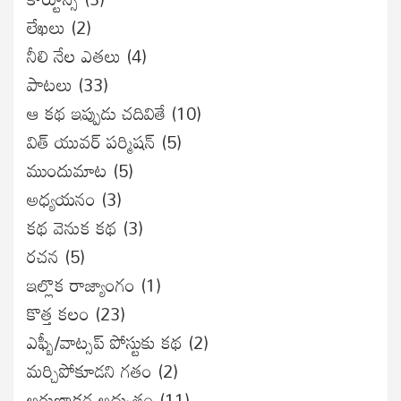
లేఖలు
(2)
నీలి నేల ఎతలు
(4)
పాటలు
(33)
ఆ కథ ఇప్పుడు చదివితే
(10)
విత్ యువర్ పర్మిషన్
(5)
ముందుమాట
(5)
అధ్యయనం
(3)
కథ వెనుక కథ
(3)
రచన
(5)
ఇల్లొక రాజ్యాంగం
(1)
కొత్త కలం
(23)
ఎఫ్బీ/వాట్సప్ పోస్టుకు కథ
(2)
మర్చిపోకూడని గతం
(2)
అరుణాక్షర అద్భుతం
(11)