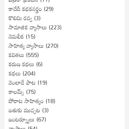
కాదేదీ కథకనర్హం
(29)
కొలిమి రవ్వ
(3)
సామాజిక వ్యాసాలు
(223)
నెమలీక
(15)
సాహిత్య వ్యాసాలు
(270)
కవితలు
(555)
కరుణ కథలు
(6)
కథలు
(204)
వెంటాడే పాట
(19)
కాలమ్స్
(75)
పోరాట సాహిత్యం
(18)
బతుకు ముచ్చట
(3)
ఇంటర్వ్యూలు
(67)
వ్యాసాలు
(54)