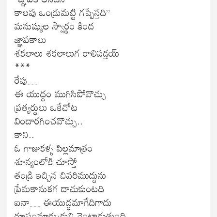
కాలపు ఒండ్రుమట్టి గప్పేస్తది”
మనుష్యుల స్వార్థం కింద
జ్ఞాపకాలు
శకలాలు శకలాలుగ రాలిపడ్తయ్
***
రేపు…
ఈ యుద్ధం ముగిసిపోవొచ్చు
ప్రత్యర్థులు ఒకేచోట
విందారగించవొచ్చు..
కాని..
ఓ గాజుకళ్ళ పిల్లమాత్రం
శూన్యంలోకి చూస్తో
తండ్రి ఇచ్చిన చివరిముద్దును
ప్రేమకానుకగ దాచుకుంటది
ఐనా… ఈయుద్ధమాగేదిగాదు
రూపంమార్చుకుని వెంటాడుతుంది..