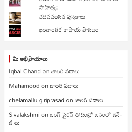
సాహిత్యం
చదవవలసిన పుస్తకాలు
ఖండాంతర కాషాయ ఫాసిజం
మీ అభిప్రాయాలు
Iqbal Chand
on
జాలరి పదాలు
Mahamood
on
జాలరి పదాలు
chelamallu giriprasad
on
జాలరి పదాలు
Sivalakshmi
on
జంగ్‌ సైరన్‌ ఊదిండ్రో జనంలో జెన్-
జీ లు