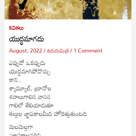
కవితలు
యుద్ధమాగదు
August, 2022
ఉదయమిత్ర
1 Comment
ఎప్పుడో ఒకప్పుడు
యుద్ధమాగిపోవొచ్చు
కాని..
శ్యామ్యూల్, బ్రూనోల
శవాలుగాలిన వాసన
గాలిలో తేలియాడుతూ
తల్లుల జ్ఞాపకాలమీద హోరెత్తుతుంటది
మెలమెల్లగా
“జ్ఞాపకాలనదిని