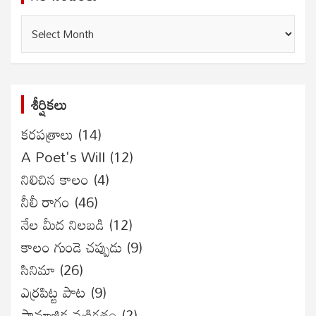
గత
సంచికలు
శీర్షికలు
కరపత్రాలు
(14)
A Poet's Will
(12)
నిలిచిన కాలం
(4)
నీలీ రాగం
(46)
నేల మీద నిలబడి
(12)
కాలం గుండె చప్పుడు
(9)
సినిమా
(26)
ఎర్రపిట్ట పాట
(9)
సామాజిక వ్యక్తిగతం
(2)