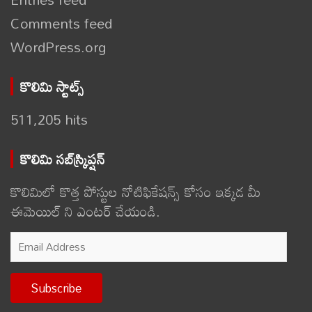
Comments feed
WordPress.org
కొలిమి స్టాట్స్
511,205 hits
కొలిమి సబ్‌స్క్రిప్షన్
కొలిమిలో కొత్త పోస్టుల నోటిఫికేషన్స్ కోసం ఇక్కడ మీ
ఈమెయిల్ ని ఎంటర్ చేయండి.
Email
Address
Subscribe