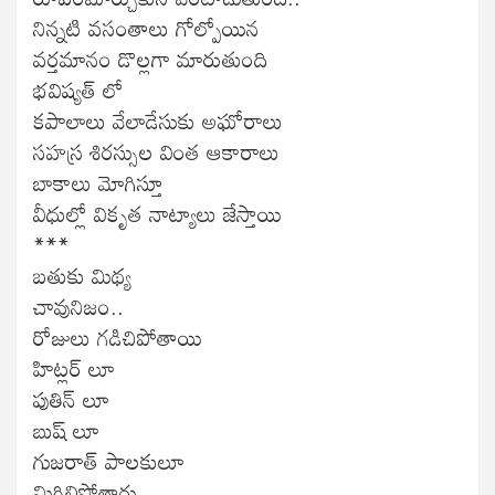
నిన్నటి వసంతాలు గోల్పోయిన
వర్తమానం డొల్లగా మారుతుంది
భవిష్యత్ లో
కపాలాలు వేలాడేసుకు అఘోరాలు
సహస్ర శిరస్సుల వింత ఆకారాలు
బాకాలు మోగిస్తూ
వీధుల్లో వికృత నాట్యాలు జేస్తాయి
***
బతుకు మిథ్య
చావునిజం..
రోజులు గడిచిపోతాయి
హిట్లర్ లూ
పుతిన్ లూ
బుష్ లూ
గుజరాత్ పాలకులూ
మిగిలిపోతారు..