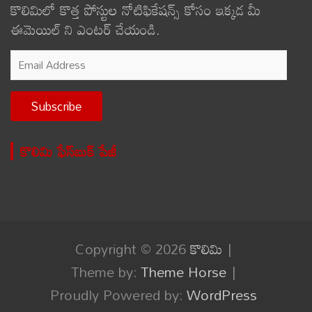
కొలిమిలో కొత్త పోస్టుల నోటిఫికేషన్స్ కోసం ఇక్కడ మీ
ఈమెయిల్ ని ఎంటర్ చేయండి.
Email
Address
Subscribe
కొలిమి ఫేస్‌బుక్ పేజీ
Copyright © 2026
కొలిమి
Theme by:
Theme Horse
Proudly Powered by:
WordPress