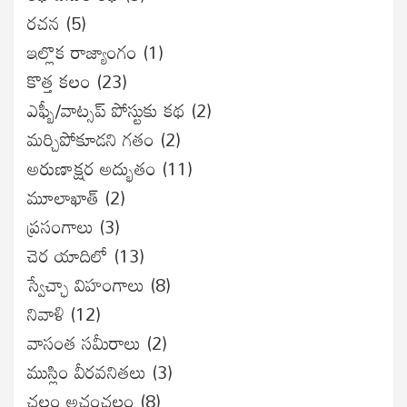
రచన
(5)
ఇల్లొక రాజ్యాంగం
(1)
కొత్త కలం
(23)
ఎఫ్బీ/వాట్సప్ పోస్టుకు కథ
(2)
మర్చిపోకూడని గతం
(2)
అరుణాక్షర అద్భుతం
(11)
మూలాఖాత్
(2)
ప్రసంగాలు
(3)
చెర యాదిలో
(13)
స్వేచ్ఛా విహంగాలు
(8)
నివాళి
(12)
వాసంత సమీరాలు
(2)
ముస్లిం వీరవనితలు
(3)
చలం అచంచలం
(8)