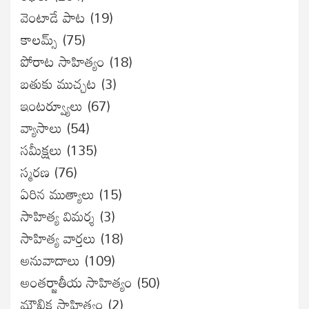
వెంటాడే పాట
(19)
కాలమ్స్
(75)
పోరాట సాహిత్యం
(18)
బతుకు ముచ్చట
(3)
ఇంటర్వ్యూలు
(67)
వ్యాసాలు
(54)
సమీక్షలు
(135)
స్మరణ
(76)
ఏరిన ముత్యాలు
(15)
సాహిత్య విమర్శ
(3)
సాహిత్య వార్తలు
(18)
అనువాదాలు
(109)
అంతర్జాతీయ సాహిత్యం
(50)
మౌఖిక సాహిత్యం
(2)