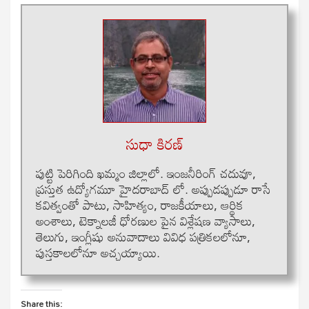
సుధా కిరణ్
పుట్టి పెరిగింది ఖమ్మం జిల్లాలో. ఇంజనీరింగ్ చదువూ,
ప్రస్తుత ఉద్యోగమూ హైదరాబాద్ లో. అప్పుడప్పుడూ రాసే
కవిత్వంతో పాటు, సాహిత్యం, రాజకీయాలు, ఆర్థిక
అంశాలు, టెక్నాలజీ ధోరణుల పైన విశ్లేషణ వ్యాసాలు,
తెలుగు, ఇంగ్లీషు అనువాదాలు వివిధ పత్రికలలోనూ,
పుస్తకాలలోనూ అచ్చయ్యాయి.
Share this: