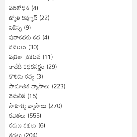
ప‌రిశోధ‌న‌
(4)
జ్యోతి రివ్యూస్
(22)
విభిన్న
(9)
పురాకథకు కథ
(4)
నవలలు
(30)
పత్రికా ప్రకటన
(11)
కాదేదీ కథకనర్హం
(29)
కొలిమి రవ్వ
(3)
సామాజిక వ్యాసాలు
(223)
నెమలీక
(15)
సాహిత్య వ్యాసాలు
(270)
కవితలు
(555)
కరుణ కథలు
(6)
కథలు
(204)