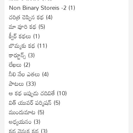
Non Binary Storeis -2
(1)
చరిత్ర చెప్పిన కథ
(4)
మా వూరి కథ
(5)
క్వీర్ కథలు
(1)
బొమ్మకు కథ
(11)
కార్టూన్స్
(3)
లేఖలు
(2)
నీలి నేల ఎతలు
(4)
పాటలు
(33)
ఆ కథ ఇప్పుడు చదివితే
(10)
విత్ యువర్ పర్మిషన్
(5)
ముందుమాట
(5)
అధ్యయనం
(3)
కథ వెనుక కథ
(3)