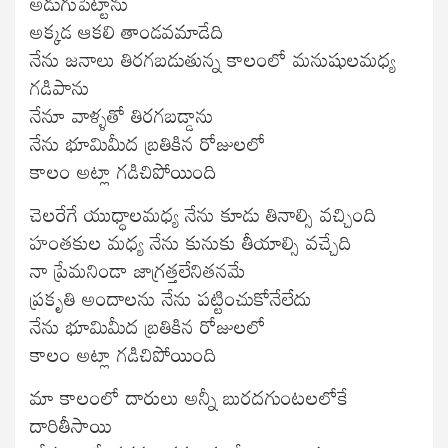
అడుగుపెట్టాను
అక్కడ ఆకలి తాండవమాడేది
నేను జనాలు తిరగబడుతున్న కాలంలో మనుషులమధ్య
గడిపాను
నేనూ వాళ్ళతో తిరగబడ్డాను
నేను భూమిమీద బ్రతికిన రోజులలో
కాలం అట్లా గడిచిపోయింది
చెలరేగే యుధ్ధాలమధ్య నేను కూడు తినాల్సి వచ్చింది
హంతకుల మధ్య నేను కునుకు తీయాల్సి వచ్చేది
నా ప్రేమనిండా జాగ్రత్తలేనితనమే
ప్రకృతి అందాలను నేను పట్టించుకోనేలేదు
నేను భూమిమీద బ్రతికిన రోజులలో
కాలం అట్లా గడిచిపోయింది
మా కాలంలో దారులు అన్నీ బురదగుంటలలోకే
దారితీసాయి