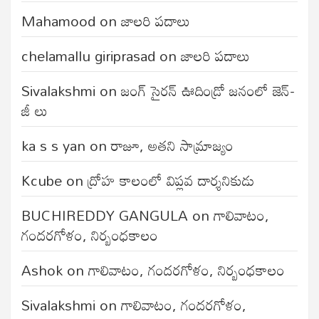
Mahamood
on
జాలరి పదాలు
chelamallu giriprasad
on
జాలరి పదాలు
Sivalakshmi
on
జంగ్‌ సైరన్‌ ఊదిండ్రో జనంలో జెన్-
జీ లు
ka s s yan
on
రాజూ, అతని సామ్రాజ్యం
Kcube
on
ద్రోహ కాలంలో విప్లవ దార్శనికుడు
BUCHIREDDY GANGULA
on
గాలివాటం,
గందరగోళం, నిర్బంధకాలం
Ashok
on
గాలివాటం, గందరగోళం, నిర్బంధకాలం
Sivalakshmi
on
గాలివాటం, గందరగోళం,