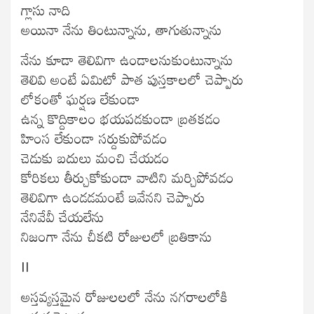
గ్లాసు నాది
అయినా నేను తింటున్నాను, తాగుతున్నాను
నేను కూడా తెలివిగా ఉండాలనుకుంటున్నాను
తెలివి అంటే ఏమిటో పాత పుస్తకాలలో చెప్పారు
లోకంతో ఘర్షణ లేకుండా
ఉన్న కొద్దికాలం భయపడకుండా బ్రతకడం
హింస లేకుండా సర్దుకుపోవడం
చెడుకు బదులు మంచి చేయడం
కోరికలు తీర్చుకోకుండా వాటిని మర్చిపోవడం
తెలివిగా ఉండడమంటే ఇవేనని చెప్పారు
నేనివేవీ చేయలేను
నిజంగా నేను చీకటి రోజులలో బ్రతికాను
II
అస్తవ్యస్తమైన రోజులలలో నేను నగరాలలోకి