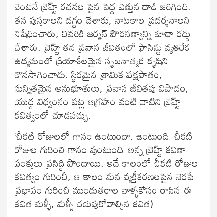
వెంటనే బ్రెహ్ట్ రచనల పైన పెద్ద ఎత్తున దాడి జరిగింది.
తన పుస్తకాలని దగ్ధం చేశారు, నాటకాల ప్రదర్శనాలని
నిషేధించారు, చివరికి జర్మన్ పౌరసత్వాన్ని కూడా రద్దు
చేశారు. బ్రెహ్ట్ తన ప్రవాస జీవితంలో ఫాసిస్టు వ్యతిరేక
ఉద్యమంలో క్రియాశీలమైన సృజనాత్మక కృషిని
కొనసాగించాడు. స్థిరమైన శ్రామిక పక్షపాతం,
సున్నితమైన అనుభూతులు, ప్రవాస జీవితపు విషాదం,
యుద్ధ విధ్వంసం పట్ల ఆగ్రహం వంటి వాటిని బ్రెహ్ట్
కవిత్వంలో చూడవచ్చు.
‘చీకటి రోజులలో గానం ఉంటుందా, ఉంటుంది. చీకటి
రోజుల గురించి గానం వుంటుంది’ అన్న బ్రెహ్ట్ కవితా
పంక్తులు ప్రసిద్ధి పొందాయి. అదే కాలంలో చీకటి రోజుల
కవిత్వం గురించీ, ఆ కాలం మన వ్యక్తీకరణలపైన నెరపే
ప్రభావం గురించీ ముందుతరాల వాళ్ళకోసం రాసిన ఈ
కవిత మళ్ళీ, మళ్ళీ చదువుకోవాల్సిన కవిత)