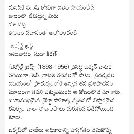
మనిషికి మనిషి తోడుగా నిలిచి సాయంచేసే
కాలంలో జీవిస్తున్న మీరు
మా పట్ల
కొంచెం సహనంతో ఆలోచించండి
-బెర్తోల్ట్ బ్రెక్ట్
అనువాదం: సుధా కిరణ్
(బెర్తోల్ట్ బ్రెహ్ట్ (1898-1956) ప్రసిద్ధ జర్మన్ నాటక
రచయితా, కవీ. నాటక రచనలతో పాటు, ప్రదర్శనల
విషయంలో ప్రాచుర్యంలోకి తెచ్చిన తన ప్రతిపాదనల
మూలంగా తనని ఎక్కువమంది ఆ కోణంలోనే చూశారు.
బహుముఖమైన బ్రెహ్ట్ సాహిత్య సృజనలో విస్తారమైన
కవిత్వం చాలా రోజులపాటు మరుగున పడిపోయింది
కూడా.
జర్మనీలో నాజీలు అధికారాన్ని హస్తగతం చేసుకొన్న