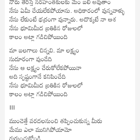
నోరు తెరిస్తే నరహంతకులకు మేం బలి అవుతాం
నేను ఏమీ చేయలేకపోయాను. అధికారంలో వున్నవాళ్ళు
నేను లేకుంటే భద్రంగా వున్నారు. అదొక్కటే నా ఆశ
నేను భూమిమీద బ్రతికిన రోజులలో
కాలం అట్లా గడిచిపోయింది
మా బలగాలు చిన్నవి. మా లక్ష్యం
సుదూరంగా వుండేది
నేను ఆ లక్ష్యం చేరుకోలేకపోయినా
అది స్పష్టంగానే కనిపించేది
నేను భూమిమీద బ్రతికిన రోజులలో
కాలం అట్లా గడిచిపోయింది
III
ముంచెత్తే వరదలనుంచి తప్పించుకున్న మీరు
మేము ఎలా మునిగిపోయామో
గుర్తుంచుకోండి