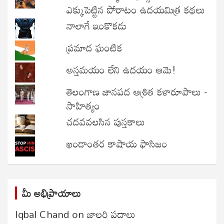
ఎక్కుపెట్టిన పోరాటం ఉదయమిత్ర కథలు
నాలాగే ఇంకొకడు
ప్రమాద ఘంటిక
అస్తమయం లేని ఉదయం ఆమె!
తెలంగాణ జానపద ఆశ్రిత కళారూపాలు -
సాహిత్యం
చదవవలసిన పుస్తకాలు
ఖండాంతర కాషాయ ఫాసిజం
మీ అభిప్రాయాలు
Iqbal Chand
on
జాలరి పదాలు