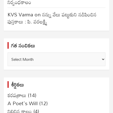
నిర్బంధకాలం
KVS Varma
on
నన్ను వేలు పట్టుకుని నడిపించిన
పుస్తకాలు : పి. వరలక్ష్మి
గత సంచికలు
గత
సంచికలు
శీర్షికలు
కరపత్రాలు
(14)
A Poet's Will
(12)
నిలిచిన కాలం
(4)