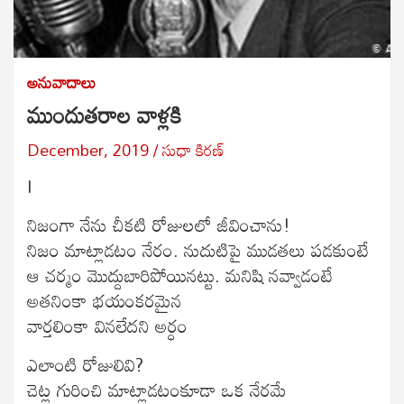
అనువాదాలు
ముందుతరాల వాళ్లకి
December, 2019
సుధా కిరణ్
I
నిజంగా నేను చీకటి రోజులలో జీవించాను!
నిజం మాట్లాడటం నేరం. నుదుటిపై ముడతలు పడకుంటే
ఆ చర్మం మొద్దుబారిపోయినట్టు. మనిషి నవ్వాడంటే
అతనింకా భయంకరమైన
వార్తలింకా వినలేదని అర్ధం
ఎలాంటి రోజులివి?
చెట్ల గురించి మాట్లాడటంకూడా ఒక నేరమే