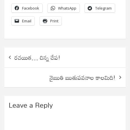
Facebook
WhatsApp
Telegram
Email
Print
Post
రచయిత… చిన్న చేప!
navigation
నైఋతి ఋతుపవనాల కాలమిది!
Leave a Reply