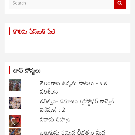
S
e
a
r
కొలిమి ఫేస్‌బుక్ పేజీ
c
h
టాప్ పోస్టులు
తెలంగాణ ఉద్యమ పాటలు - ఒక
పరిశీలన
కవిత్వం- సమాజం (క్రిస్టోఫర్ కాడ్వెల్
విశ్లేషణ) : 2
విరామ చిహ్నం
బతుకును కమ్మిన బీభత్సం మీద