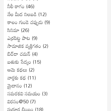
నీలీ రాగం
(46)
నేల మీద నిలబడి
(12)
కాలం గుండె చప్పుడు
(9)
సినిమా
(26)
ఎర్రపిట్ట పాట
(9)
సామాజిక వ్యక్తిగతం
(2)
బిచ్‌డా చమన్
(4)
బతుకు సేద్యం
(15)
ఆమె కథలు
(2)
వార్తకు కథ
(11)
మైదానం
(12)
సమరకవి సమయం
(3)
విరసం@50
(7)
సుదూర బింబం
(18)