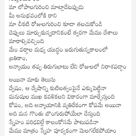
మా లోపాలగురించి మాట్లాడేటప్పుడు
మీ అనుభవంలోకి రాని
మా చీకటి రోజులగురించి కూడా తలచుకోండి
చెప్పులు మార్చుకున్నదానికంటే త్వరగా మేము దేశాలు
మారాల్సివచ్చింది
మేం వర్గాల మధ్య యుద్ధం జరుగుతున్నకాలంలో
బ్రతికాం,
అన్యాయం తప్ప తిరుగుబాటు లేని రోజులలో నిరాశపడ్డాం
అయినా మాకు తెలుసు
ద్వేషం, ఆ ద్వేషాన్ని కుటిలత్వంపైనే ఎక్కుపెట్టినా
మనుషుల ముఖ కవళికలని వికారంగా మార్చేస్తుంది
కోపం, అది అన్యాయానికి వ్యతిరేకంగా కోపమే అయినా
అది మన గొంతు బొంగురుపోయేలా చేస్తుంది
స్నేహం పరిఢవిల్లే కాలంకోసమే పాటుపడినా
మేము మాత్రం స్నేహ పూర్వకంగా మెలగలేకపోయాం