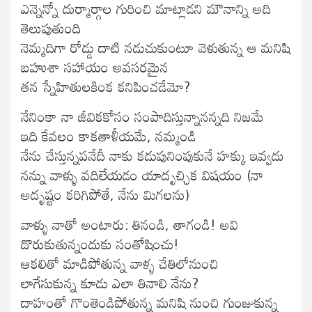
ఎన్నెన్నో దుర్మార్గాల గురించి మాట్లాడని మౌనాన్ని అది
తెలుపుతుంది
నెమ్మదిగా రోడ్డు దాటి నడుచుకుంటూ వెళుతున్న ఆ మనిషి
బహుశా సహాయం అవసరమైన
తన స్నేహితులకింక కనిపించడేమో?
నేనింకా నా జీవికకోసం సంపాదిస్తున్నానన్నది నిజమే
ఇది కేవలం కాకతాళీయమే, నమ్మండి
నేను చేస్తున్నపనేదీ నాకు కడుపునింపుకునే హక్కు ఇవ్వదు
నన్ను వాళ్ళు వదిలేయడం యాదృచ్ఛిక విషయం (నా
అదృష్టం కరిగిపోతే, నేను మిగలను)
వాళ్ళు నాతో అంటారు: తినండి, తాగండి! అవి
దొరుకుతున్నందుకు సంతోషించు!
ఆకలితో మాడిపోతున్న వాళ్ళ చేతిలోనుంచి
లాగేసుకున్న కూడు ఎలా తినాలి నేను?
దాహంతో గొంతెండిపోతున్న మనిషి నుంచి గుంజుకున్న