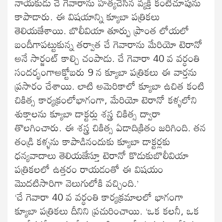
నాయకుడు చే గెవారాను హత్యచేసిన వ్యక్తి కంటిచూపును
కాపాడారు. ఈ విషయాన్ని క్యూబా పత్రికలు
తెలియజేశాయి. బొలీవియా తూర్పు ప్రాంత లోయలో
బందీగాపట్టుకున్న తర్వాత చే గెవారాను మేరియో టెరానో
అనే సార్జంట్ కాల్చి చంపాడు. చే గెవారా 40 వ వర్ధంతి
సందర్భంగాఅక్టోబరు 9 న క్యూబా పత్రికలు ఈ వార్తను
ప్రసారం చేశాయి. లాటి అమెరికాలో క్యూబా ఉచిత కంటి
చికిత్స కార్యక్రంలోభాగంగా, మేరియో టెరానో కళ్ళలోని
శుక్లాలను క్యూబా డాక్టర్లు శస్త్ర చికిత్స ద్వారా
తొలగించారు. ఈ శస్త్ర చికిత్స ఏడాదిక్రితం జరిగింది. తన
తండ్రి కళ్ళను కాపాడినందుకు క్యూబా డాక్టర్లకు
ధన్యవాదాలు తెలియజేస్తూ టెరానో కొడుకుబొలీవియా
పత్రికలలో ఉత్తరం రాయడంతో ఈ విషయం
మొదటిసారిగా వెలుగులోకి వచ్చింది.’
‘చే గెవారా 40 వ వర్ధంతి కార్యక్రమాలలో భాగంగా
క్యూబా పత్రికలు దీనిని ప్రచురించాయి. ‘ఒక కలనీ, ఒక