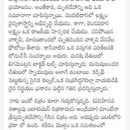
ప్రయోజనం. అంతేకాక, మృతదేహాన్ని అవి ఒక
నమూనాగా చూపిస్తున్నాయి. మొదటిదానిలో లక్ష్యం
వైద్యశాస్త్రాన్ని అభివృద్ధి చేయడం. కాగా, రెండవదాని
లక్ష్యం ఒక రాజకీయ హెచ్చరిక చేయడం. చనిపోయిన
వాళ్ళవీ, మారణకాండలో మృతిచెందిన వాళ్ళవి వేనవేల
ఫోటోలు తీశారు. కానీవాటిని ఒక వస్తుగత పరిశీలనకి
లోనుచేసే సందర్భాలు అరుదు. మనిషి చేతులలో
లిగమెంట్లని టాక్టర్ టల్ప్ చూపిస్తున్నాడు. మనుషులందరి
చేతులలో స్నాయువులు అలాగే ఉంటాయి. కర్చీఫ్
పెట్టుకున్న సైనిక కల్నల్,ఒక సుప్రసిద్ధగెరిల్లా నాయకుడికి
దైవ నిర్ణయం ప్రకారం పట్టిన గతిని ప్రదర్శిస్తున్నాడు.’
‘నాకు ఇంకో చిత్రం కూడా గుర్తుకొస్తున్నది. (పదిహేనవ
శతాబ్దపు ఇటాలియన్ చిత్రకారుడు ఆండ్రియా) మాంటేనా
క్రీస్తుమృతదేహాన్ని గీసిన చిత్రం అది. అదిప్పుడు ఇటలీలోని
బ్రెరా లో ఉంది. శరీరం మొత్తం ఒక సమతలంలో