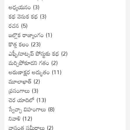
అధ్యయనం
(3)
కథ వెనుక కథ
(3)
రచన
(5)
ఇల్లొక రాజ్యాంగం
(1)
కొత్త కలం
(23)
ఎఫ్బీ/వాట్సప్ పోస్టుకు కథ
(2)
మర్చిపోకూడని గతం
(2)
అరుణాక్షర అద్భుతం
(11)
మూలాఖాత్
(2)
ప్రసంగాలు
(3)
చెర యాదిలో
(13)
స్వేచ్ఛా విహంగాలు
(8)
నివాళి
(12)
వాసంత సమీరాలు
(2)