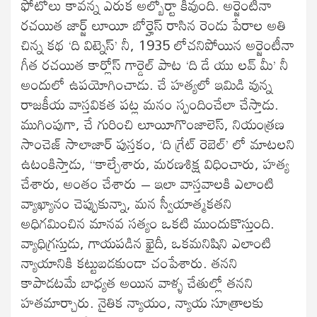
ఫోటోలు కావన్న ఎరుక అల్బోర్టా కివుంది. అర్జెంటీనా
రచయిత జార్జ్ లూయీ బోర్హెస్ రాసిన రెండు పేరాల అతి
చిన్న కథ ‘ది విట్నెస్’ నీ, 1935 లోచనిపోయిన అర్జెంటీనా
గీత రచయిత కార్లోస్ గార్డెల్ పాట ‘ది డే యు లవ్ మీ’ నీ
అందులో ఉపయోగించాడు. చే హత్యలో ఇమిడి వున్న
రాజకీయ వాస్తవికత పట్ల మనం స్పందించేలా చేస్తాడు.
ముగింపుగా, చే గురించి లూయీగొంజాలెస్, నియంత్రణ
సాంచెజ్ సాలాజార్ పుస్తకం, ‘ది గ్రేట్ రెబెల్’ లో మాటలని
ఉటంకిస్తాడు, “కాల్చేశారు, మరణశిక్ష విధించారు, హత్య
చేశారు, అంతం చేశారు – ఇలా వాస్తవాలకి ఎలాంటి
వ్యాఖ్యానం చెప్పుకున్నా, మన స్వీయాత్మకతని
అధిగమించిన మానవ సత్యం ఒకటి ముందుకొస్తుంది.
వ్యాధిగ్రస్తుడు, గాయపడిన ఖైదీ, ఒకమనిషిని ఎలాంటి
న్యాయానికి కట్టుబడకుండా చంపేశారు. తనని
కాపాడటమే బాధ్యత అయిన వాళ్ళ చేతుల్లో తనని
హతమార్చారు. నైతిక న్యాయం, న్యాయ సూత్రాలకు