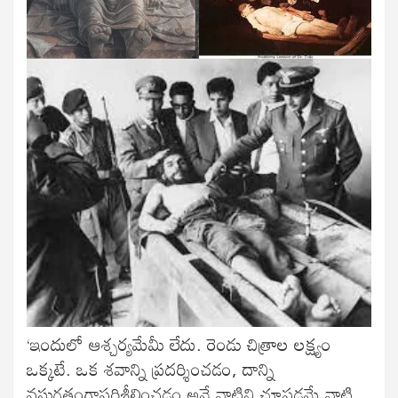
‘ఇందులో ఆశ్చర్యమేమీ లేదు. రెండు చిత్రాల లక్ష్యం
ఒక్కటే. ఒక శవాన్ని ప్రదర్శించడం, దాన్ని
వస్తుగతంగాపరిశీలించడం అనే వాటిని చూపడమే వాటి