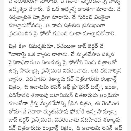
చే వెలుతురుగా మారాడు. చే గెవారా మృతదేహాన్ని వాళ్ళు
అదృశ్యం చేశారు. చే ఒక అదృశ్య కాంతిగా మారాడు. చే
సర్వవ్యాపిత స్ఫూర్తిగా మారాడు. చే గురించి ఎంతైనా
మాట్లాడుకోవచ్చు. ఆ నాడు పత్రికలు ప్రముఖంగా
ప్రచురించిన పై ఫోటో గురించి కూడా మాట్లాడుకోవాలి.
చిత్ర కళా విమర్శకుడూ, రచయితా జాన్ బెర్జర్ చే
గెవారాపై ఒక వ్యాసం రాశాడు. చే మృతదేహం పక్కన
సైనికాధికారులు నిలుచున్న పై ఫోటోకి రెండు చిత్రాలతో
ఉన్న సామ్యాన్ని ప్రస్తావించి వివరించాడు. అది చదవాల్సిన
వ్యాసం. పదిహేడవ శతాబ్దపు డచ్ చిత్రకారుడు రెంబ్రాన్ట్
చిత్రం, ‘ది అనాటమీ లెసన్ ఆఫ్ ప్రొఫెసర్ టల్ప్’, ఇంకా,
పదిహేనవ శతాబ్దపు ఇటాలియన్ చిత్రకారుడు ఆండ్రియా
మాంటేనా క్రీస్తు మృతదేహాన్ని గీసిన చిత్రం, ఈ రెండింటి
తోనూ చే గెవారా మృతదేహపు ఫోటోకి ఉన్న సామ్యాన్ని
జాన్ బెర్జర్ ప్రస్తావించి, వివరించాడు.పదిహేడవ శతాబ్దపు
డచ్ చిత్రకారుడు రెంబ్రాన్ట్ చిత్రం, ‘ది అనాటమీ లెసన్ ఆఫ్