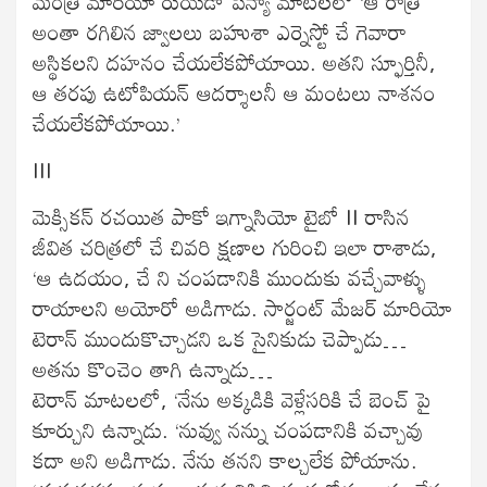
మంత్రి మారియో రుయేడా పెన్యా మాటలలో ‘ఆ రాత్రి
అంతా రగిలిన జ్వాలలు బహుశా ఎర్నెస్టో చే గెవారా
అస్థికలని దహనం చేయలేకపోయాయి. అతని స్ఫూర్తినీ,
ఆ తరపు ఉటోపియన్ ఆదర్శాలనీ ఆ మంటలు నాశనం
చేయలేకపోయాయి.’
III
మెక్సికన్ రచయిత పాకో ఇగ్నాసియో టైబో II రాసిన
జీవిత చరిత్రలో చే చివరి క్షణాల గురించి ఇలా రాశాడు,
‘ఆ ఉదయం, చే ని చంపడానికి ముందుకు వచ్చేవాళ్ళు
రాయాలని అయోరో అడిగాడు. సార్జంట్ మేజర్ మారియో
టెరాన్ ముందుకొచ్చాడని ఒక సైనికుడు చెప్పాడు…
అతను కొంచెం తాగి ఉన్నాడు…
టెరాన్ మాటలలో, ‘నేను అక్కడికి వెళ్లేసరికి చే బెంచ్ పై
కూర్చుని ఉన్నాడు. ‘నువ్వు నన్ను చంపడానికి వచ్చావు
కదా అని అడిగాడు. నేను తనని కాల్చలేక పోయాను.