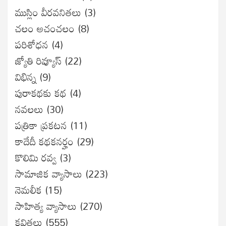
ముస్లిం వీరవనితలు
(3)
చలం అచంచలం
(8)
ప‌రిశోధ‌న‌
(4)
జ్యోతి రివ్యూస్
(22)
విభిన్న
(9)
పురాకథకు కథ
(4)
నవలలు
(30)
పత్రికా ప్రకటన
(11)
కాదేదీ కథకనర్హం
(29)
కొలిమి రవ్వ
(3)
సామాజిక వ్యాసాలు
(223)
నెమలీక
(15)
సాహిత్య వ్యాసాలు
(270)
కవితలు
(555)