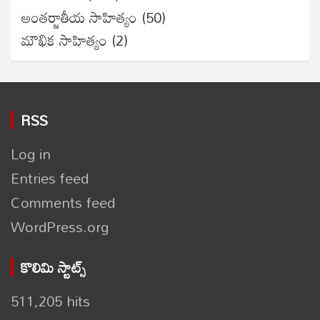
అంతర్జాతీయ సాహిత్యం
(50)
మౌఖిక సాహిత్యం
(2)
RSS
Log in
Entries feed
Comments feed
WordPress.org
కొలిమి స్టాట్స్
511,205 hits