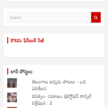
S
e
a
r
కొలిమి ఫేస్‌బుక్ పేజీ
c
h
టాప్ పోస్టులు
తెలంగాణ ఉద్యమ పాటలు - ఒక
పరిశీలన
కవిత్వం- సమాజం (క్రిస్టోఫర్ కాడ్వెల్
విశ్లేషణ) : 2