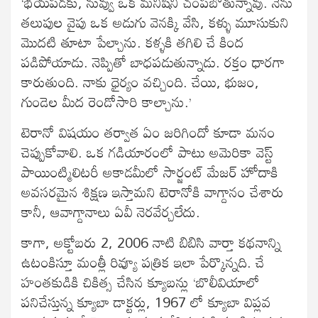
‘భయపడకు, నువ్వు ఒక మనిషిని చంపబోతున్నావు. నేను
తలుపుల వైపు ఒక అడుగు వెనక్కి వేసి, కళ్ళు మూసుకుని
మొదటి తూటా పేల్చాను. కళ్ళకి తగిలి చే కింద
పడిపోయాడు. నెప్పితో బాధపడుతున్నాడు. రక్తం ధారగా
కారుతుంది. నాకు ధైర్యం వచ్చింది. చేయి, భుజం,
గుండెల మీద రెండోసారి కాల్చాను.’
టెరానో విషయం తర్వాత ఏం జరిగిందో కూడా మనం
చెప్పుకోవాలి. ఒక గడియారంలో పాటు అమెరికా వెస్ట్
పాయింట్మిలిటరీ అకాడమీలో సార్జంట్ మేజర్ హోదాకి
అవసరమైన శిక్షణ ఇస్తామని టెరానోకి వాగ్దానం చేశారు
కానీ, ఆవాగ్దానాలు ఏవీ నెరవేర్చలేదు.
కాగా, అక్టోబరు 2, 2006 నాటి బిబిసి వార్తా కథనాన్ని
ఉటంకిస్తూ మంత్లీ రివ్యూ పత్రిక ఇలా పేర్కొన్నది. చే
హంతకుడికి చికిత్స చేసిన క్యూబన్లు ‘బొలీవియాలో
పనిచేస్తున్న క్యూబా డాక్టర్లు, 1967 లో క్యూబా విప్లవ