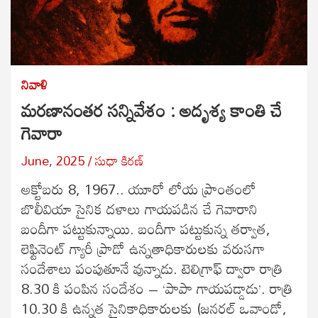
నివాళి
మరణానంతర సన్నివేశం : అదృశ్య కాంతి చే
గెవారా
June, 2025
సుధా కిరణ్
అక్టోబరు 8, 1967.. యూరో లోయ ప్రాంతంలో
బొలీవియా సైనిక దళాలు గాయపడిన చే గెవారాని
బందీగా పట్టుకున్నాయి. బందీగా పట్టుకున్న తర్వాత,
లెఫ్టినెంట్ గ్యారీ ప్రాడో ఉన్నతాధికారులకు వరుసగా
సందేశాలు పంపుతూనే వున్నాడు. టెలిగ్రాఫ్ ద్వారా రాత్రి
8.30 కి పంపిన సందేశం – ‘పాపా గాయపడ్డాడు’. రాత్రి
10.30 కి ఉన్నత సైనికాధికారులకు (జనరల్ ఒవాండో,