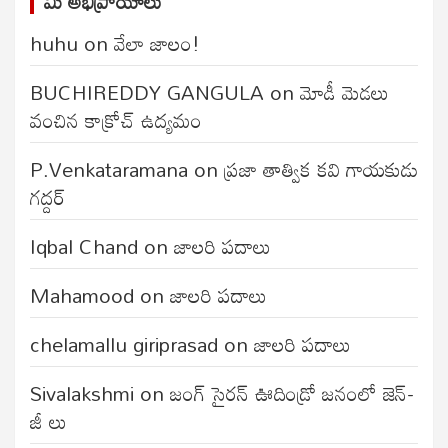
మీ అభిప్రాయాలు
huhu
on
వేలా జాలం!
BUCHIREDDY GANGULA
on
మోడీ మెడలు
వంచిన కాక్రోచ్ ఉద్యమం
P.Venkataramana
on
ప్రజా తాత్విక కవి గాయకుడు
గద్దర్
Iqbal Chand
on
జాలరి పదాలు
Mahamood
on
జాలరి పదాలు
chelamallu giriprasad
on
జాలరి పదాలు
Sivalakshmi
on
జంగ్‌ సైరన్‌ ఊదిండ్రో జనంలో జెన్-
జీ లు