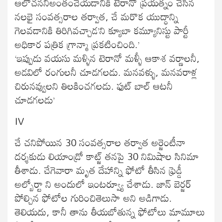
ఆలోచననీఅంతంచేయడానికి టెరానో ప్రయత్నం చేసిన
నలభై సంవత్సరాల తర్వాత, చే మరొక యుద్ధాన్ని
గెలవడానికి తిరిగివచ్చాడ’ని క్యూబా కమ్యూనిస్టు పార్టీ
అధికార పత్రిక గ్రాన్మా ప్రకటించింది.’
‘ఇప్పుడు వయసు మళ్ళిన టెరానో మళ్ళీ ఆకాశ వర్ణాలనీ,
అడవిలో రంగులనీ చూడగలడు. మనవళ్ళు, మనవరాళ్ల
చిరునవ్వులని తిలకించగలడు. ఫుట్ బాల్ ఆటనీ
చూడగలడు’
IV
చే చనిపోయిన 30 సంవత్సరాల తర్వాత అర్జెంటీనా
దర్శకుడు లియాండ్రో కాట్జ్ తనపై 30 నిమిషాల సినిమా
తీశాడు. చేగెవారా మృత దేహాన్ని ఫోటో తీసిన ఫ్రెడ్డీ
అల్బోర్టా ని అందులో ఇంటర్వ్యూ చేశాడు. జాన్ బెర్జర్
పోల్చిన ఫోటోల గురించితెలుసా అని అడిగాడు.
తెలియదు, కానీ తాను తీయబోతున్న ఫోటోలు మామూలు