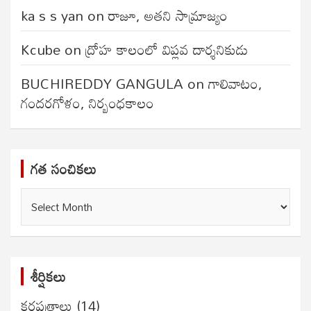
ka s s yan
on
రాజూ, అతని సామ్రాజ్యం
Kcube
on
ద్రోహ కాలంలో విప్లవ దార్శనికుడు
BUCHIREDDY GANGULA
on
గాలివాటం,
గందరగోళం, నిర్బంధకాలం
గత సంచికలు
గత
సంచికలు
శీర్షికలు
కరపత్రాలు
(14)