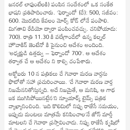
జనరల్ లాఫుంటేలకి) పంపిన సందేశంలో ఒక సంకేత
భాషని ప్రతిపాదించారు. ‘ఫెర్నాండో (చే): 500, సజీవం:
600. మొదటిది కేవలం మోర్స్ కోడ్ లోనే పంపాలి.
మిగతావి రేడియో ద్వారా పంపించవచ్చు. చనిపోయాడు:
700). రాత్రి 11.30 కి వలేగ్రాండేలో ఉన్న కల్నల్
హొవాకిన్ జెంటేనో కి పైనుంచి ఆదేశం అందింది.
‘అధ్యక్షుడి ఉత్తర్వు – ఫెర్నాండో 700’. ఆ ఆదేశం
తర్వాత చే ఆ ఆదేశం ని కాల్చి చంపేశారు.
అక్టోబరు 10 న పత్రికలు చే గెవారా మరణ వార్తను
ఫొటోతో సహా ప్రచురించాయి. ‘చే గెవారా మరణ వార్త
నిజమేననితోస్తున్నది. అదే నిజమైతే, ఆ మనిషి, ఆ గాథ
ఇక ముగిసిపోయినట్లేన’ని న్యూయార్క్ టైమ్స్ పత్రిక
వ్యాఖ్యానించింది. ‘ఇది కొలిమిలో నిప్పు రాజేసే సమయం,
ఇప్పుడు మంటలు మాత్రమే కనిపించాల’నే జోస్ మార్తీ
మాటలని చే గెవారా ప్రస్తావించాడు. నిప్పు రాజేసే కృషిలో