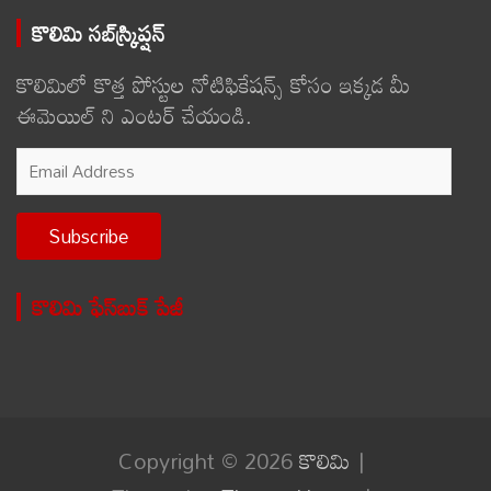
కొలిమి సబ్‌స్క్రిప్షన్
కొలిమిలో కొత్త పోస్టుల నోటిఫికేషన్స్ కోసం ఇక్కడ మీ
ఈమెయిల్ ని ఎంటర్ చేయండి.
Email
Address
Subscribe
కొలిమి ఫేస్‌బుక్ పేజీ
Copyright © 2026
కొలిమి