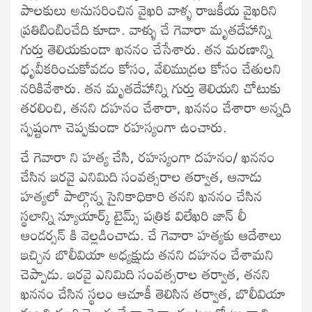
పాలకులు అనుసరించిన వైఖరి వాళ్ళ రాజకీయ వైఖరిని
ప్రతిబింబించేది కూడా. వాళ్ళు చే గెవారా మృతదేహాన్ని
గుర్తు తెలియకుండా ఖననం చేసేశారు. తన మరణాన్ని
ధృవీకరించుకోవడం కోసం, వేలిముద్రల కోసం చేతులని
నరికివేశారు. తన మృతదేహాన్ని గుర్తు తెలియని చోటుకు
తరలించి, తనని దహనం చేశారా, ఖననం చేశారా అన్నది
స్పష్టంగా చెప్పకుండా రహస్యంగా ఉంచారు.
చే గెవారా ని హత్య చేసి, రహస్యంగా దహనం/ ఖననం
చేసిన ఇరవై ఎనిమిది సంవత్సరాల తర్వాత, ఆనాడు
హత్యలో పాల్గొన్న సైనికాధికారి తనని ఖననం చేసిన
స్థలాన్ని న్యూయార్క్ టైమ్స్ పత్రిక విలేఖరి జాన్ లీ
ఆండర్సన్ కి వెల్లడించాడు. చే గెవారా హత్యకు ఆదేశాలు
ఇచ్చిన బొలీవియా అధ్యక్షుడు తనని దహనం చేశామని
చెప్పాడు. ఇరవై ఎనిమిది సంవత్సరాల తర్వాత, తనని
ఖననం చేసిన స్థలం ఆచూకీ తెలిసిన తర్వాత, బొలీవియా