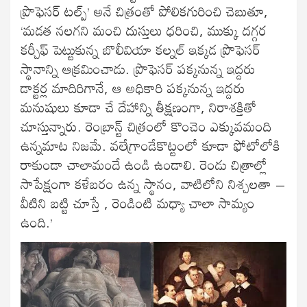
ప్రొఫెసర్ టల్ప్’ అనే చిత్రంతో పోలికగురించి చెబుతూ,
‘మడత నలగని మంచి దుస్తులు ధరించి, ముక్కు దగ్గర
కర్చీఫ్ పెట్టుకున్న బొలీవియా కల్నల్ ఇక్కడ ప్రొఫెసర్
స్థానాన్ని ఆక్రమించాడు. ప్రొఫెసర్ పక్కనున్న ఇద్దరు
డాక్టర్ల మాదిరిగానే, ఆ అధికారి పక్కనున్న ఇద్దరు
మనుషులు కూడా చే దేహాన్ని తీక్షణంగా, నిరాశక్తితో
చూస్తున్నారు. రెంబ్రాన్ట్ చిత్రంలో కొంచెం ఎక్కువమంది
ఉన్నమాట నిజమే. వలేగ్రాండేకొట్టంలో కూడా ఫోటోలోకి
రాకుండా చాలామందే ఉండి ఉండాలి. రెండు చిత్రాల్లో
సాపేక్షంగా కళేబరం ఉన్న స్థానం, వాటిలోని నిశ్చలతా –
వీటిని బట్టి చూస్తే , రెండింటి మధ్యా చాలా సామ్యం
ఉంది.’