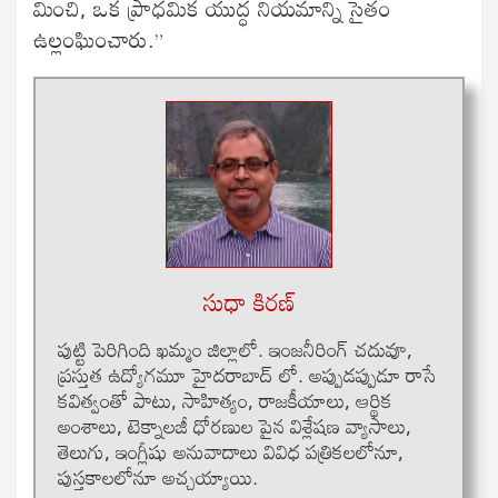
మించి, ఒక ప్రాధమిక యుద్ధ నియమాన్ని సైతం
ఉల్లంఘించారు.”
సుధా కిరణ్
పుట్టి పెరిగింది ఖమ్మం జిల్లాలో. ఇంజనీరింగ్ చదువూ,
ప్రస్తుత ఉద్యోగమూ హైదరాబాద్ లో. అప్పుడప్పుడూ రాసే
కవిత్వంతో పాటు, సాహిత్యం, రాజకీయాలు, ఆర్థిక
అంశాలు, టెక్నాలజీ ధోరణుల పైన విశ్లేషణ వ్యాసాలు,
తెలుగు, ఇంగ్లీషు అనువాదాలు వివిధ పత్రికలలోనూ,
పుస్తకాలలోనూ అచ్చయ్యాయి.