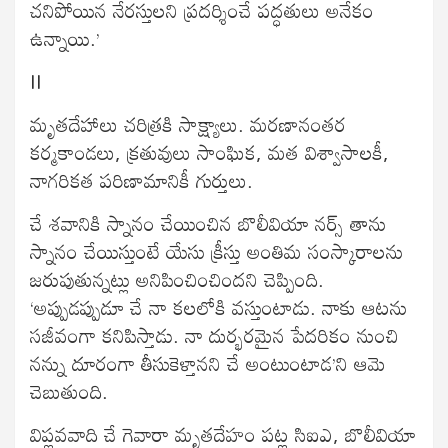
చనిపోయిన నేరస్తులని ప్రదర్శించే పద్ధతులు అనేకం
ఉన్నాయి.’
II
మృతదేహాలు చరిత్రకి సాక్ష్యాలు. మరణానంతర
కర్మకాండలు, క్రతువులు సాంఘిక, మత విశ్వాసాలకీ,
నాగరికత పరిణామానికీ గుర్తులు.
చే శవానికి స్నానం చేయించిన బొలీవియా నర్స్ తాను
స్నానం చేయిస్తుంటే యేసు క్రీస్తు అంతిమ సంస్కారాలను
జరుపుతున్నట్లు అనిపించించిందని చెప్పింది.
‘అప్పుడప్పుడూ చే నా కలలోకి వస్తుంటాడు. నాకు ఆటను
సజీవంగా కనిపిస్తాడు. నా దుర్భరమైన పేదరికం నుంచి
నన్ను దూరంగా తీసుకెళ్తానని చే అంటుంటాడ’ని ఆమె
చెబుతుంది.
విప్లవవాది చే గెవారా మృతదేహం పట్ల సిఐఎ, బొలీవియా