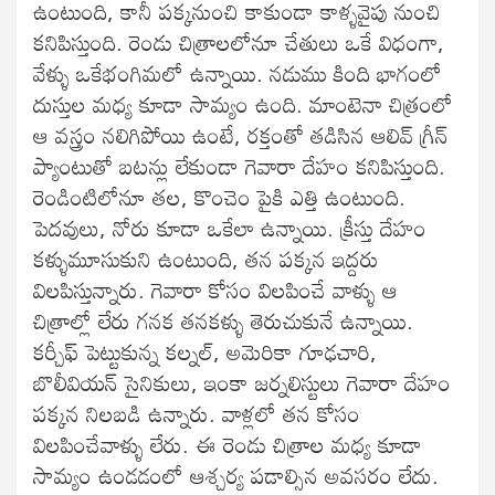
ఉంటుంది, కానీ పక్కనుంచి కాకుండా కాళ్ళవైపు నుంచి
కనిపిస్తుంది. రెండు చిత్రాలలోనూ చేతులు ఒకే విధంగా,
వేళ్ళు ఒకేభంగిమలో ఉన్నాయి. నడుము కింది భాగంలో
దుస్తుల మధ్య కూడా సామ్యం ఉంది. మాంటెనా చిత్రంలో
ఆ వస్త్రం నలిగిపోయి ఉంటే, రక్తంతో తడిసిన ఆలివ్ గ్రీన్
ప్యాంటుతో బటన్లు లేకుండా గెవారా దేహం కనిపిస్తుంది.
రెండింటిలోనూ తల, కొంచెం పైకి ఎత్తి ఉంటుంది.
పెదవులు, నోరు కూడా ఒకేలా ఉన్నాయి. క్రీస్తు దేహం
కళ్ళుమూసుకుని ఉంటుంది, తన పక్కన ఇద్దరు
విలపిస్తున్నారు. గెవారా కోసం విలపించే వాళ్ళు ఆ
చిత్రాల్లో లేరు గనక తనకళ్ళు తెరుచుకునే ఉన్నాయి.
కర్చీఫ్ పెట్టుకున్న కల్నల్, అమెరికా గూఢచారి,
బొలీవియన్ సైనికులు, ఇంకా జర్నలిస్టులు గెవారా దేహం
పక్కన నిలబడి ఉన్నారు. వాళ్లలో తన కోసం
విలపించేవాళ్ళు లేరు. ఈ రెండు చిత్రాల మధ్య కూడా
సామ్యం ఉండడంలో ఆశ్చర్య పడాల్సిన అవసరం లేదు.