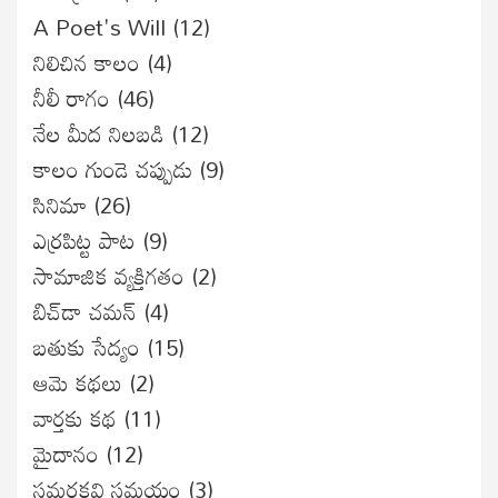
A Poet's Will
(12)
నిలిచిన కాలం
(4)
నీలీ రాగం
(46)
నేల మీద నిలబడి
(12)
కాలం గుండె చప్పుడు
(9)
సినిమా
(26)
ఎర్రపిట్ట పాట
(9)
సామాజిక వ్యక్తిగతం
(2)
బిచ్‌డా చమన్
(4)
బతుకు సేద్యం
(15)
ఆమె కథలు
(2)
వార్తకు కథ
(11)
మైదానం
(12)
సమరకవి సమయం
(3)