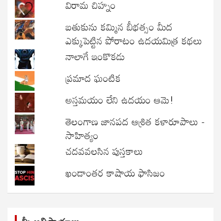
విరామ చిహ్నం
బతుకును కమ్మిన బీభత్సం మీద
ఎక్కుపెట్టిన పోరాటం ఉదయమిత్ర కథలు
నాలాగే ఇంకొకడు
ప్రమాద ఘంటిక
అస్తమయం లేని ఉదయం ఆమె!
తెలంగాణ జానపద ఆశ్రిత కళారూపాలు -
సాహిత్యం
చదవవలసిన పుస్తకాలు
ఖండాంతర కాషాయ ఫాసిజం