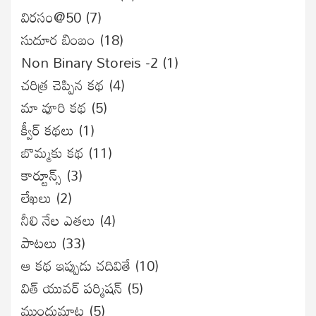
విరసం@50
(7)
సుదూర బింబం
(18)
Non Binary Storeis -2
(1)
చరిత్ర చెప్పిన కథ
(4)
మా వూరి కథ
(5)
క్వీర్ కథలు
(1)
బొమ్మకు కథ
(11)
కార్టూన్స్
(3)
లేఖలు
(2)
నీలి నేల ఎతలు
(4)
పాటలు
(33)
ఆ కథ ఇప్పుడు చదివితే
(10)
విత్ యువర్ పర్మిషన్
(5)
ముందుమాట
(5)