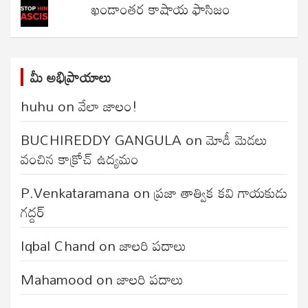
ఖండాంతర కాషాయ ఫాసిజం
మీ అభిప్రాయాలు
huhu
on
వేలా జాలం!
BUCHIREDDY GANGULA
on
మోడీ మెడలు
వంచిన కాక్రోచ్ ఉద్యమం
P.Venkataramana
on
ప్రజా తాత్విక కవి గాయకుడు
గద్దర్
Iqbal Chand
on
జాలరి పదాలు
Mahamood
on
జాలరి పదాలు