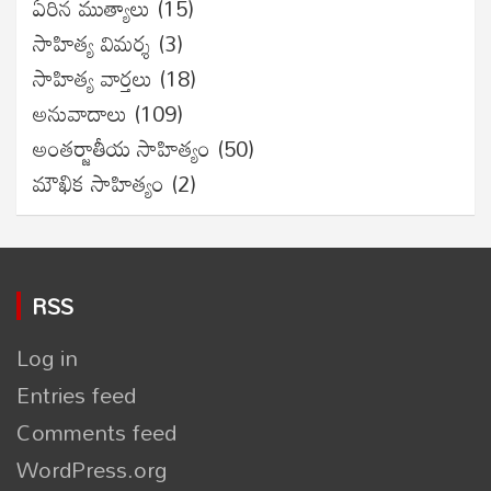
ఏరిన ముత్యాలు
(15)
సాహిత్య విమర్శ
(3)
సాహిత్య వార్తలు
(18)
అనువాదాలు
(109)
అంతర్జాతీయ సాహిత్యం
(50)
మౌఖిక సాహిత్యం
(2)
RSS
Log in
Entries feed
Comments feed
WordPress.org