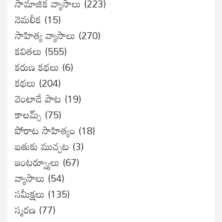
సామాజిక వ్యాసాలు
(223)
నెమలీక
(15)
సాహిత్య వ్యాసాలు
(270)
కవితలు
(555)
కరుణ కథలు
(6)
కథలు
(204)
వెంటాడే పాట
(19)
కాలమ్స్
(75)
పోరాట సాహిత్యం
(18)
బతుకు ముచ్చట
(3)
ఇంటర్వ్యూలు
(67)
వ్యాసాలు
(54)
సమీక్షలు
(135)
స్మరణ
(77)