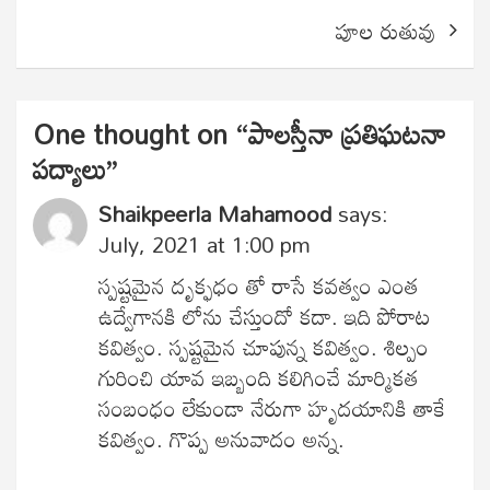
పూల రుతువు
One thought on “
పాలస్తీనా ప్రతిఘటనా
పద్యాలు
”
Shaikpeerla Mahamood
says:
July, 2021 at 1:00 pm
స్పష్టమైన దృక్ఫధం తో రాసే కవత్వం ఎంత
ఉద్వేగానకి లోను చేస్తుందో కదా. ఇది పోరాట
కవిత్వం. స్పష్టమైన చూపున్న కవిత్వం. శిల్పం
గురించి యావ ఇబ్బంది కలిగించే మార్మికత
సంబంధం లేకుండా నేరుగా హృదయానికి తాకే
కవిత్వం. గొప్ప అనువాదం అన్న.