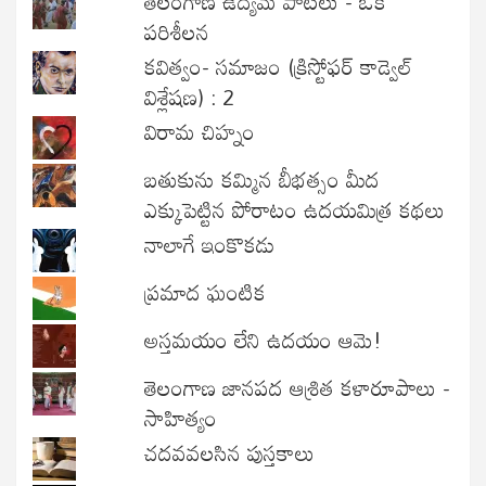
తెలంగాణ ఉద్యమ పాటలు - ఒక
పరిశీలన
కవిత్వం- సమాజం (క్రిస్టోఫర్ కాడ్వెల్
విశ్లేషణ) : 2
విరామ చిహ్నం
బతుకును కమ్మిన బీభత్సం మీద
ఎక్కుపెట్టిన పోరాటం ఉదయమిత్ర కథలు
నాలాగే ఇంకొకడు
ప్రమాద ఘంటిక
అస్తమయం లేని ఉదయం ఆమె!
తెలంగాణ జానపద ఆశ్రిత కళారూపాలు -
సాహిత్యం
చదవవలసిన పుస్తకాలు