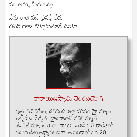
మా అమ్మ మీద ఒట్టు
నేను రాజీ పడే ప్రసక్తే లేదు
చివరి దాకా కొట్లాడుతూనే ఉంటా!
నారాయణస్వామి వెంకటయోగి
పుట్టింది సిద్ధిపేట‌, చదివింది జిల్లా ప‌రిష‌త్‌ హై స్కూల్
లచ్చపేట, స‌ర్వేల్‌, హైద‌రాబాద్‌ పబ్లిక్ స్కూల్,
జేఎన్‌టీయూ, ఓ యూ. వాసవి ఇంజినీరింగ్ కాలేజీలో
పదకొండేళ్లు అధ్యాపకునిగా, అమెరికాలో గత 20