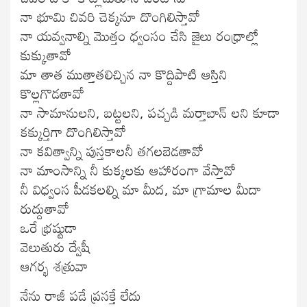
నా భూమి చివరి చెక్కనూ దొంగిలిస్తావో
నా యవ్వనాల్ని మొత్తం ధ్వంసం చేసి జైలు రంధ్రాల్లో
కుక్కుతావో
మా తాత ముత్తాతలిచ్చిన నా కొద్దిపాటి ఆస్తిని
కొల్లగొడతావో
నా సామానులని, బట్టలని, పచ్చడి మర్తాబాన్ లని కూడా
కక్కుర్తిగా దొంగిలిస్తావో
నా కవిత్వాన్ని పుస్తకాలనీ తగలబెడతావో
నా మాంసాన్ని నీ కుక్కలకు ఆహారంగా వేస్తావో
నీ విధ్వంస పీడకలల్ని మా మీద, మా గ్రామాల మీదా
రుద్దుతావో
ఒరే భ్రష్టుడా
వెలుతురు ద్వేషీ
ఆగర్భ శత్రువా
నేను రాజీ పడే ప్రసక్తే లేదు