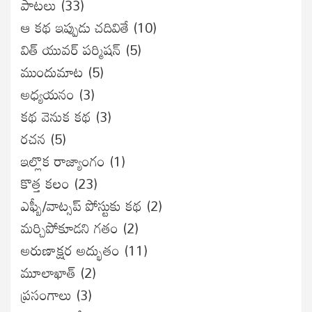
పాటలు
(33)
ఆ కథ ఇప్పుడు చదివితే
(10)
విత్ యువర్ పర్మిషన్
(5)
ముందుమాట
(5)
అధ్యయనం
(3)
కథ వెనుక కథ
(3)
రచన
(5)
ఇల్లొక రాజ్యాంగం
(1)
కొత్త కలం
(23)
ఎఫ్బీ/వాట్సప్ పోస్టుకు కథ
(2)
మర్చిపోకూడని గతం
(2)
అరుణాక్షర అద్భుతం
(11)
మూలాఖాత్
(2)
ప్రసంగాలు
(3)