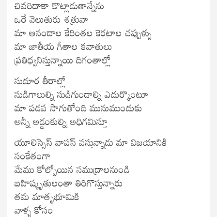
చివరిదాకా కొట్లాడుతాన్నేను
ఒరే వెలుతురు శత్రువా
మా ఆనందాల కేరింతల కెరటాల చప్పుళ్ళు
మా జాతీయ గీతాల కవాతులు
ప్రతిధ్వనిస్తున్నాయి దిగంతాల్లో
సుదూర తీరాల్లో
సుడిగాలుల్ని సుడిగుండాల్ని ఎదుర్కొంటూ
మా పడవ సాగుతోంది మునుముందుకు
అన్నీ అడ్డంకుల్ని అధిగమిస్తూ
యూలిస్సెస్ వాపస్ వస్తున్నాడు మా విజయానికి
సంకేతంగా
మేము కోల్పోయిన సముద్రాలనుండి
బహిష్కృతులంతా తిరిగొస్తున్నారు
తమ మాతృభూమికి
వాళ్ళ కోసం