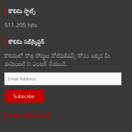
కొలిమి స్టాట్స్
511,205 hits
కొలిమి సబ్‌స్క్రిప్షన్
కొలిమిలో కొత్త పోస్టుల నోటిఫికేషన్స్ కోసం ఇక్కడ మీ
ఈమెయిల్ ని ఎంటర్ చేయండి.
Email
Address
Subscribe
కొలిమి ఫేస్‌బుక్ పేజీ