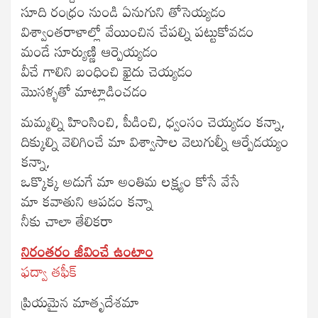
సూది రంధ్రం నుండి ఏనుగుని తోసెయ్యడం
విశ్వాంతరాళాల్లో వేయించిన చేపల్ని పట్టుకోవడం
మండే సూర్యుణ్ణి ఆర్పెయ్యడం
వీచే గాలిని బంధించి ఖైదు చెయ్యడం
మొసళ్ళతో మాట్లాడించడం
మమ్మల్ని హింసించి, పీడించి, ధ్వంసం చెయ్యడం కన్నా,
దిక్కుల్ని వెలిగించే మా విశ్వాసాల వెలుగుల్నీ ఆర్పేడయ్యం
కన్నా,
ఒక్కొక్క అడుగే మా అంతిమ లక్ష్యం కోసే వేసే
మా కవాతుని ఆపడం కన్నా
నీకు చాలా తేలికరా
నిరంతరం జీవించే ఉంటాం
ఫద్వా తఫీక్
ప్రియమైన మాతృదేశమా