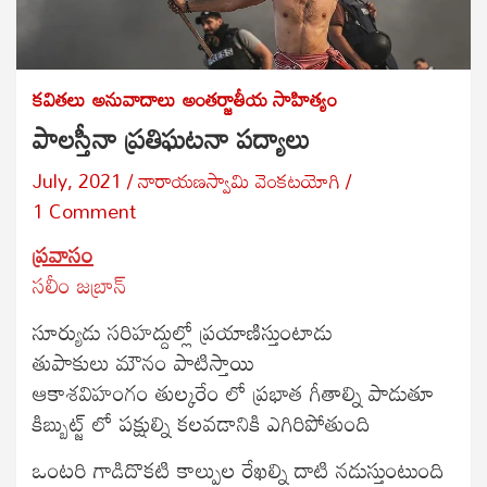
కవితలు
అనువాదాలు
అంతర్జాతీయ సాహిత్యం
పాలస్తీనా ప్రతిఘటనా పద్యాలు
July, 2021
నారాయణస్వామి వెంకటయోగి
1 Comment
ప్రవాసం
సలీం జబ్రాన్
సూర్యుడు సరిహద్దుల్లో ప్రయాణిస్తుంటాడు
తుపాకులు మౌనం పాటిస్తాయి
ఆకాశవిహంగం తుల్కరేం లో ప్రభాత గీతాల్ని పాడుతూ
కిబ్బుట్జ్ లో పక్షుల్ని కలవడానికి ఎగిరిపోతుంది
ఒంటరి గాడిదొకటి కాల్పుల రేఖల్ని దాటి నడుస్తుంటుంది