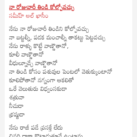
నా రోజువారీ తిండి కోల్పోవచ్చు
సమీహ్ అల్ ఖాసీం
నేను నా రోజువారీ తిండిని కోల్పోవచ్చు
నా బట్టల్నీ, పడక మంచాల్నీ తాకట్టు పెట్టవచ్చు
నేను రాళ్ళు కొట్టే వాణ్ణౌతానో,
కూలీ వాణ్ణౌతానో
వీధుల్నూడ్చే వాణ్ణౌతానో
నా తిండి కోసం పశువుల పెంటలో వెతుక్కుంటానో
కూలిపోతానో నగ్నంగా ఆకలితో
ఒరే వెలుతురు విధ్వంసకుడా
శత్రువా
నీచుడా
భ్రష్టుడా
నేను రాజీ పడే ప్రసక్తే లేదు
చివరి దాకా కొట్లాడుతూనే ఉంటాను