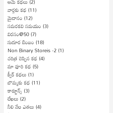
ఆమె కథలు
(2)
వార్తకు కథ
(11)
మైదానం
(12)
సమరకవి సమయం
(3)
విరసం@50
(7)
సుదూర బింబం
(18)
Non Binary Storeis -2
(1)
చరిత్ర చెప్పిన కథ
(4)
మా వూరి కథ
(5)
క్వీర్ కథలు
(1)
బొమ్మకు కథ
(11)
కార్టూన్స్
(3)
లేఖలు
(2)
నీలి నేల ఎతలు
(4)