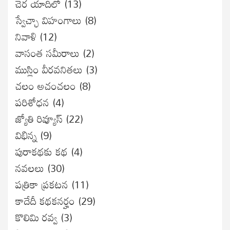
చెర యాదిలో
(13)
స్వేచ్ఛా విహంగాలు
(8)
నివాళి
(12)
వాసంత సమీరాలు
(2)
ముస్లిం వీరవనితలు
(3)
చలం అచంచలం
(8)
ప‌రిశోధ‌న‌
(4)
జ్యోతి రివ్యూస్
(22)
విభిన్న
(9)
పురాకథకు కథ
(4)
నవలలు
(30)
పత్రికా ప్రకటన
(11)
కాదేదీ కథకనర్హం
(29)
కొలిమి రవ్వ
(3)