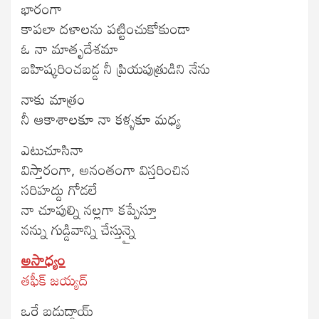
భారంగా
కాపలా దళాలను పట్టించుకోకుండా
ఓ నా మాతృదేశమా
బహిష్కరించబడ్డ నీ ప్రియపుత్రుడిని నేను
నాకు మాత్రం
నీ ఆకాశాలకూ నా కళ్ళకూ మధ్య
ఎటుచూసినా
విస్తారంగా, అనంతంగా విస్తరించిన
సరిహద్దు గోడలే
నా చూపుల్ని నల్లగా కప్పేస్తూ
నన్ను గుడ్డివాన్ని చేస్తున్నై
అసాధ్యం
తఫీక్ జయ్యద్
ఒరే బడుద్దాయ్