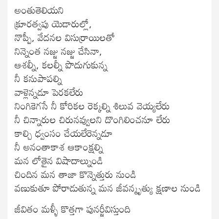
అంతుతెలియని
క్రూరత్వపు యెడారుల్లో,
నొప్పీ, వేదనల విసుర్రాయిలతో
నిన్నెంత నజ్జు నజ్జు చేసినా,
ఆశల్నీ, కలల్నీ పొదుగుకున్న
నీ కనుపాపల్ని
వాళ్లెన్నడూ పెరకలేరు
నింగికెగసే నీ కోరికల రెక్కల్ని శిలువ వెయ్యలేరు
నీ చిన్నారుల చిరునవ్వులని దొంగిలించనూ లేరు
కాల్చి ధ్వంసం చేయలేరెన్నడూ
నీ అనంతాకాశ ఆకాంక్షల్ని
మన లోతైన విషాదాల్నుండి
చిందిన మన తాజా కొన్నెత్తురు నుండి
వణుకుతూ పోరాడుతున్న మన జీవన్మృత్యు క్షణాల నుండి
జీవితం మళ్ళీ కొత్తగా పునర్జీవిస్తుంది