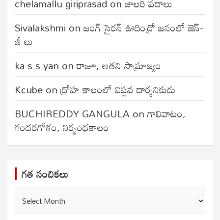
chelamallu giriprasad
on
జాలరి పదాలు
Sivalakshmi
on
జంగ్‌ సైరన్‌ ఊదిండ్రో జనంలో జెన్-
జీ లు
ka s s yan
on
రాజూ, అతని సామ్రాజ్యం
Kcube
on
ద్రోహ కాలంలో విప్లవ దార్శనికుడు
BUCHIREDDY GANGULA
on
గాలివాటం,
గందరగోళం, నిర్బంధకాలం
గత సంచికలు
గత
సంచికలు