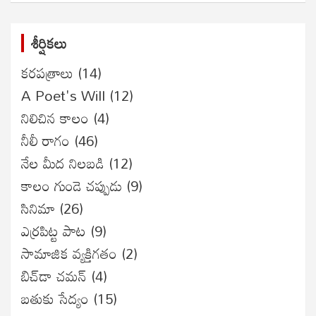
శీర్షికలు
కరపత్రాలు
(14)
A Poet's Will
(12)
నిలిచిన కాలం
(4)
నీలీ రాగం
(46)
నేల మీద నిలబడి
(12)
కాలం గుండె చప్పుడు
(9)
సినిమా
(26)
ఎర్రపిట్ట పాట
(9)
సామాజిక వ్యక్తిగతం
(2)
బిచ్‌డా చమన్
(4)
బతుకు సేద్యం
(15)