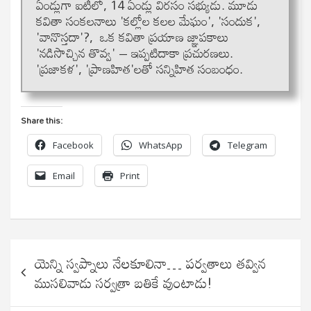
ఏండ్లుగా ఐటీలో, 14 ఏండ్లు విరసం సభ్యుడు. మూడు
కవితా సంకలనాలు 'కల్లోల కలల మేఘం', 'సందుక',
'వానొస్తదా'?, ఒక కవితా ప్రయాణ జ్ఞాపకాలు
'నడిసొచ్చిన తొవ్వ' – ఇప్పటిదాకా ప్రచురణలు.
'ప్రజాకళ', 'ప్రాణహిత'లతో సన్నిహిత సంబంధం.
Share this:
Facebook
WhatsApp
Telegram
Email
Print
Post
యెన్ని స్వప్నాలు నేలకూలినా… పర్వతాలు తవ్విన
navigation
ముసలివాడు సర్వత్రా బతికే వుంటాడు!