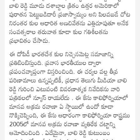
బాలి రెడ్డి మూడు దశాబ్దాల క్రితం ఉత్తర అమెరికాలో
పురాతన పెట్టుబడిదారీ ప్రజాస్వామ్యం అని పిలవబడే చోట
నిరంతర కుల ఆధారిత అణచివేతను ఎత్తిచూపుతూ అనేక
సంవత్సరాల తరువాత కూడా కుల గతిశీలతను
ప్రభావితం చేసాడు.
ఈ దోపిడీ భారతదేశ కుల నిచ్చెనమెట్ల సమాజాన్ని
ప్రతిబింబిస్తుంది. ప్రవాస భారతీయుల ద్వారా
ప్రపంచవ్యాప్తంగా విస్తరించింది. ఈ చర్యల వల్ల తీవ్ర
పరిణామాలు ఉన్నప్పటికీ, ప్రధాన తెలుగు మీడియా బాలి
రెడ్డి గురించి ఎటువంటి వివరణాత్మక నివేదికను వారి
పత్రికలలో న్యూస్ రాయలేదు . ఈ కేసు కాలిఫోర్నియాలో
మానవ అక్రమ రవాణా ఏ స్థాయిలో ఉందో కూడా
నొక్కిచెప్పింది, ఈ కేసు ఆధారంగా కాలిఫోర్నియా రాష్ట్రము
2005లో మానవ అక్రమ రవాణా వ్యతిరేక చట్టాన్ని
ఆమోదించింది . ఏదేమైనా, బాలి రెడ్డి కుటుంబం