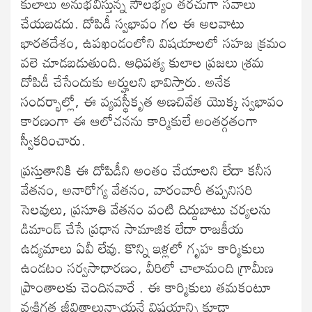
కులాలు అనుభవిస్తున్న సౌలభ్యం తరచుగా సవాలు
చేయబడదు. దోపిడీ స్వభావం గల ఈ అలవాటు
భారతదేశం, ఉపఖండంలోని విషయాలలో సహజ క్రమం
వలె చూడబడుతుంది. ఆధిపత్య కులాల ప్రజలు శ్రమ
దోపిడీ చేసేందుకు అర్హులని భావిస్తారు. అనేక
సందర్భాల్లో, ఈ వ్యవస్థీకృత అణచివేత యొక్క స్వభావం
కారణంగా ఈ ఆలోచనను కార్మికులే అంతర్గతంగా
స్వీకరించారు.
ప్రస్తుతానికి ఈ దోపిడీని అంతం చేయాలని లేదా కనీస
వేతనం, అనారోగ్య వేతనం, వారంవారీ తప్పనిసరి
సెలవులు, ప్రసూతి వేతనం వంటి దిద్దుబాటు చర్యలను
డిమాండ్ చేసే ప్రధాన సామాజిక లేదా రాజకీయ
ఉద్యమాలు ఏవీ లేవు. కొన్ని ఇళ్లలో గృహ కార్మికులు
ఉండటం సర్వసాధారణం, వీరిలో చాలామంది గ్రామీణ
ప్రాంతాలకు చెందినవారే . ఈ కార్మికులు తమకంటూ
వ్యక్తిగత జీవితాలున్నాయనే విషయాన్ని కూడా