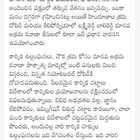
అందించిన పక్షంలో తక్కువ వేతనం ఇవ్వవచ్చు. ఇంకా
మనం దగ్గరగా గ్రహించినట్లు అయితే హిందూజాల శ్రమ
దోపిడి మరియు కేలిఫోర్నియాలో లక్ష్మిరెడ్డి బాలిరెడ్డి మానవ
అక్రమ రవాణా కేసులలో కూడా ఇదే ప్రధాన వాదనని
ఉపయోగించారు.
కార్మిక ఉల్లంఘనలు, చౌక శ్రమ కోసం మానవ అక్రమ
రవాణా పాశ్చాత్య మార్కెట్లో ఇంటి పనులకు మించి
విస్తరించి, విస్తృత నియోలిబరల్ దోపిడీకి
దోహదపడుతుంది. పేలవమైన కార్మిక చట్టాలు
విదేశాలలో కార్మికుల ప్రయోజనాలను రక్షించడంలో
విఫలమవుతున్నాయి. వివిధ అభద్రతల వల్ల, జ్ఞానం
లేకపోవడం, ఇమ్మిగ్రేషన్ విరుద్ధ చట్టాల కారణంగా, చాలా
మంది కార్మికులు విదేశాలలో చట్టపరమైన మద్దతును
పొందరు, అందువల్ల వారి కార్మిక హక్కుల
ఉల్లంఘనలను ఇది వేగవంతం చేస్తుంది. ఇది వారిని