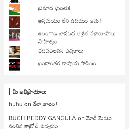
ప్రమాద ఘంటిక
అస్తమయం లేని ఉదయం ఆమె!
తెలంగాణ జానపద ఆశ్రిత కళారూపాలు -
సాహిత్యం
చదవవలసిన పుస్తకాలు
ఖండాంతర కాషాయ ఫాసిజం
మీ అభిప్రాయాలు
huhu
on
వేలా జాలం!
BUCHIREDDY GANGULA
on
మోడీ మెడలు
వంచిన కాక్రోచ్ ఉద్యమం