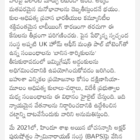
మతపరమైన మనోభావాలను దెబ్బతీస్తుందనే భయం.
కుల-ఆధిపత్య ప్రవాస భారతీయుల కమ్యూనిటీల
శక్తివంతమైన లాబీయింగ్ కారణంగా తరచుగా ఈ
కేసులను తీవ్రంగా పరిగణించరు. పైన పేర్కొన్న స్వచ్ఛంద
సంస్థ అప్పటి UK హోమ్ ఆఫీస్ మంత్రి పాల్ బోటెంగ్‌తో
ఉన్న సంబంధాలను ‘బానిస-కార్మికులను’
తీసుకురావడంలో ఇమ్మిగ్రేషన్ అడ్డంకులను
అధిగమించడానికి ఉపయోగించుకోవడం జరిగింది.
బహుశా ఎన్నికల ప్రయోజనాల కోసం దక్షిణాసియా-
మూలం ఆధిపత్య కులాలు-వర్గాలు, విదేశీ ప్రభుత్వాల
మధ్య సంబంధాలను ఈ విధానం హైలైట్ చేస్తుంది. ఇది
న్యాయమైన వేతనాలను నిర్ధారించడానికి ఉద్దేశించిన
చట్టాన్ని దాటవేసేందుకు వారిని అనుమతిస్తుంది.
మే 2021లో, హిందూ శాఖ అయిన బోచసన్వాసి అక్షర్
పురుషోత్తం స్వామినారాయణ్ సంస్థ (BAPS)పై వేసిన