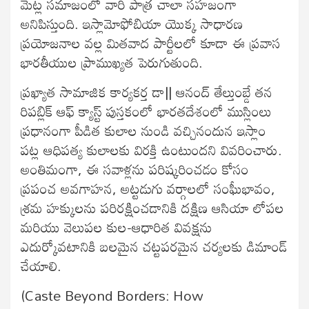
మెట్ల సమాజంలో వారి పాత్ర చాలా సహజంగా
అనిపిస్తుంది. ఇస్లామోఫోబియా యొక్క సాధారణ
ప్రయోజనాల వల్ల మితవాద పార్టీలలో కూడా ఈ ప్రవాస
భారతీయుల ప్రాముఖ్యత పెరుగుతుంది.
ప్రఖ్యాత సామాజిక కార్యకర్త డా|| ఆనంద్ తేల్తుంబ్డే తన
రిపబ్లిక్ ఆఫ్ క్యాస్ట్ పుస్తకంలో భారతదేశంలో ముస్లింలు
ప్రధానంగా పీడిత కులాల నుండి వచ్చినందున ఇస్లాం
పట్ల ఆధిపత్య కులాలకు విరక్తి ఉంటుందని వివరించారు.
అంతిమంగా, ఈ సవాళ్లను పరిష్కరించడం కోసం
ప్రపంచ అవగాహన, అట్టడుగు వర్గాలలో సంఘీభావం,
శ్రమ హక్కులను పరిరక్షించడానికి దక్షిణ ఆసియా లోపల
మరియు వెలుపల కుల-ఆధారిత వివక్షను
ఎదుర్కోవటానికి బలమైన చట్టపరమైన చర్యలకు డిమాండ్
చేయాలి.
(Caste Beyond Borders: How