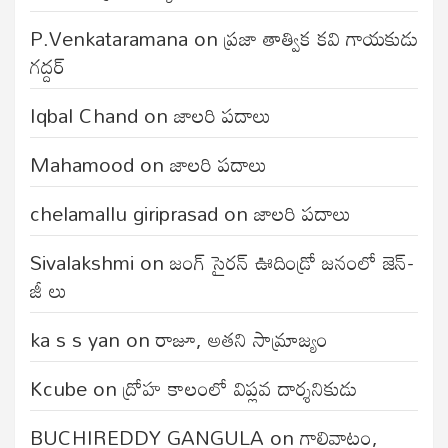
P.Venkataramana
on
ప్రజా తాత్విక కవి గాయకుడు
గద్దర్
Iqbal Chand
on
జాలరి పదాలు
Mahamood
on
జాలరి పదాలు
chelamallu giriprasad
on
జాలరి పదాలు
Sivalakshmi
on
జంగ్‌ సైరన్‌ ఊదిండ్రో జనంలో జెన్-
జీ లు
ka s s yan
on
రాజూ, అతని సామ్రాజ్యం
Kcube
on
ద్రోహ కాలంలో విప్లవ దార్శనికుడు
BUCHIREDDY GANGULA
on
గాలివాటం,