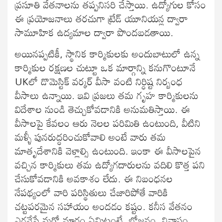
ప్రసూతి వేతనాలను తప్పనిసరి చేస్తాయి. ఉద్యోగుల కోసం
ఈ ప్రయోజనాలు తరచుగా ట్రేడ్ యూనియన్ల ద్వారా
సామూహిక ఉద్యమాల ద్వారా పొందబడతాయి.
అయినప్పటికీ, స్థానిక కార్మికులకు అందుబాటులో ఉన్న
కార్మికుల రక్షణల చుట్టూ ఒక మార్గాన్ని కనుగొంటూనే
UKలో డొమెస్టిక్ వర్కర్ వీసా వంటి నిర్ధిష్ట నిర్బంధ
వీసాలు ఉన్నాయి. ఇవి ప్రజలు తమ గృహ కార్మికులను
విదేశాల నుండి తెచ్చుకోవడానికి అనుమతిస్తాయి. ఈ
వీసాలపై కేవలం ఆరు నెలల పరిమితి ఉంటుంది, వీటిని
మళ్ళీ పునరుద్ధరించుకోవాలి అంటే వారు తమ
మాతృదేశానికి వెళ్లాల్సి ఉంటుంది. ఇంకా ఈ వీసాలపైన
వచ్చిన కార్మికులు తమ ఉద్యోగదారులను వదిలి కొత్త పని
చేసుకోవడానికి అవకాశం లేదు. ఈ నిబంధనల
నేపథ్యంలో వారి పరిస్థితులు చేజారిపోతే వారికి
చట్టపరమైన సహాయం అందడం కష్టం. కనీస వేతనం
ఎగవేసే మరో మార్గం ఏమిటంటే, భోజనం, నివాసం