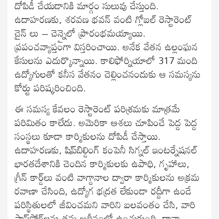
దోపిడీ చేయడానికి మార్గం సులువు చేస్తుంది.
ఉదాహరణకు, శరవణ భవన్ వంటి గ్లోబల్ రెస్టారెంట్
చైన్ లు – చెన్నైలో ప్రారంభమయ్యాయి.
ప్రపంచవ్యాప్తంగా విస్తరించాయి. అనేక వేతన ఉల్లంఘన
కేసులను ఎదుర్కొన్నాయి. కాలిఫోర్నియాలో 317 మంది
ఉద్యోగులతో కనీస వేతనం చెల్లించనందుకు ఆ సమస్యను
కోర్టు పరిష్కరించింది.
ఈ సమస్య కేవలం రెస్టారెంట్ పరిశ్రమకు మాత్రమే
పరిమితం కాలేదు. అమెరికా ఆశలు చూపించే పెద్ద పెద్ద
సంస్థలు కూడా కార్మికులను దోపిడీ చేస్తాయి.
ఉదాహరణకు, షిప్‌బిల్డింగ్ కంపెనీ సిగ్నల్ ఇంటర్నేషనల్
భారతదేశానికి చెందిన కార్మికులకు ఉపాధి, గృహాలు,
గ్రీన్ కార్డ్‌లు వంటి వాగ్దానాల ద్వారా కార్మికులను అక్రమ
రవాణా చేసింది, ఉద్యోగ భద్రత లేకుండా రద్దీగా ఉండే
పరిస్థితులలో జీవించమని వారిని బలవంతం చేసి, వారి
పాస్‌పోర్ట్‌లను తమ ఆధీనంలో ఉంచుకుంది. దావా