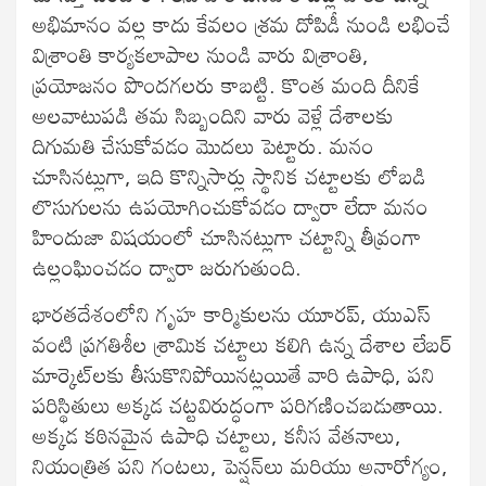
అభిమానం వల్ల కాదు కేవలం శ్రమ దోపిడీ నుండి లభించే
విశ్రాంతి కార్యకలాపాల నుండి వారు విశ్రాంతి,
ప్రయోజనం పొందగలరు కాబట్టి. కొంత మంది దీనికే
అలవాటుపడి తమ సిబ్బందిని వారు వెళ్లే దేశాలకు
దిగుమతి చేసుకోవడం మొదలు పెట్టారు. మనం
చూసినట్లుగా, ఇది కొన్నిసార్లు స్థానిక చట్టాలకు లోబడి
లొసుగులను ఉపయోగించుకోవడం ద్వారా లేదా మనం
హిందుజా విషయంలో చూసినట్లుగా చట్టాన్ని తీవ్రంగా
ఉల్లంఘించడం ద్వారా జరుగుతుంది.
భారతదేశంలోని గృహ కార్మికులను యూరప్, యుఎస్
వంటి ప్రగతిశీల శ్రామిక చట్టాలు కలిగి ఉన్న దేశాల లేబర్
మార్కెట్‌లకు తీసుకొనిపోయినట్లయితే వారి ఉపాధి, పని
పరిస్థితులు అక్కడ చట్టవిరుద్ధంగా పరిగణించబడుతాయి.
అక్కడ కఠినమైన ఉపాధి చట్టాలు, కనీస వేతనాలు,
నియంత్రిత పని గంటలు, పెన్షన్‌లు మరియు అనారోగ్యం,