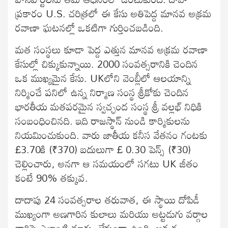
ప్రకారం U.S. చరిత్రలో ఈ కేసు అతిపెద్ద మానవ అక్రమ
రవాణా ఘటనల్లో ఒకటిగా గుర్తించబడింది.
మత సంస్థలు కూడా పెద్ద ఎత్తున మానవ అక్రమ రవాణా
కేసుల్లో చిక్కుకున్నాయి. 2000 సంవత్సరానికి చెందిన
ఒక ముఖ్యమైన కేసు. UKలోని వెంబ్లీలో ఆలయాన్ని
నిర్మించే పనిలో ఉన్న నిర్మాణ సంస్థ శ్రీకోకు చెందిన
భారతీయ మతపరమైన స్వచ్ఛంద సంస్థ శ్రీ వల్లభ్ నిధికి
సంబంధించినది. ఇది రాజస్థాన్ నుండి కార్మికులను
నియమించుకుంది. వారు జాతీయ కనీస వేతనం గంటకు
£3.70కి (₹370) బదులుగా £ 0.30 పెన్స్ (₹30)
చెల్లించారు, అనగా ఆ సమయంలో సగటు UK జీతం
కంటే 90% తక్కువ.
దాదాపు 24 సంవత్సరాల తరువాత, ఈ స్థాయి దోపిడీ
ముఖ్యంగా అణగారిన కులాలు మరియు అట్టడుగు వర్గాల
వారిపై ఎలాంటి మార్పు లేకుండా ఉంది. అక్కడ