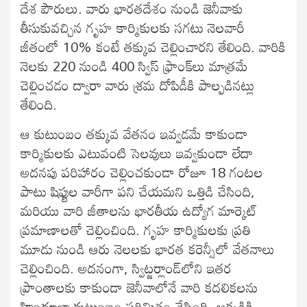
దేశ పౌరులు. వారు భారతదేశం నుండి జెనీవాకు
తీసుకువచ్చిన గృహ కార్మికులకు సగటు నెలవారీ
జీతంలో 10% కంటే తక్కువ చెల్లించారని తేలింది. వారికి
నెలకు 220 నుండి 400 స్విస్ ఫ్రాంక్‌లు మాత్రమే
చెల్లించడం ద్వారా వారు శ్రమ దోపిడీకి పాల్పడినట్లు
తేలింది.
ఆ కుటుంబం తక్కువ వేతనం ఇవ్వడమే కాకుండా
కార్మికులకు ఎటువంటి సెలవులు ఇవ్వకుండా లేదా
అదనపు పరిహారం చెల్లించకుండా రోజూ 18 గంటల
పాటు షిఫ్టుల వారీగా పని చేయమని ఒత్తిడి చేసింది,
మరియు వారి జీతాలను భారతీయ ఉద్యోగ మార్కెట్
ప్రమాణాలతో చెల్లించింది. గృహ కార్మికులకు ప్రతి
మూడు నుండి ఆరు నెలలకు భారత కరెన్సీలో వేతనాలు
చెల్లించింది. అదనంగా, స్విట్జర్లాండ్‌లోని ఇతర
ప్రాంతాలకు కాకుండా జెనీవాలోనే వారి కదలికలను
హిందూజా కుటుంబం పరిమితం చేసింది. అక్కడికి