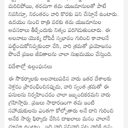
మరిచిపోయి, తరచుగా తమ యజమానులతో పాటే
నివసిస్తూ, నిరంతరం వారి కొరకు పని చేస్తూనే ఉంటారు.
ఉదయం నుంచి రాత్రి వరకు తమ యజమానుల
అవసరాలు తీర్చేందుకు నిత్యం పరిగెడుతుంటారు. ఈ
అలవాటు యొక్క దోపిడీ స్వభావం గురించి కావాలనే
పట్టించుకోనివ్వకుండా చేసి, వారి శ్రమతో ప్రయోజనం
పొందే ప్రజల జీవితాలను చాలా సుఖమయం చేస్తుంది.
విదేశాల్లో ఉల్లంఘనలు
ఈ సౌకర్యాలకు అలవాటుపడిన వారు ఇతర దేశాలకు
వెళ్లడం ప్రారంభించినప్పుడు, వారి స్వంత శ్రమతో ఈ
పనులను నిర్వహించడం చాలా ఇబ్బందికరమని వారు
గ్రహిస్తారు. ప్రజలు సాధారణంగా తమ ఇంటి
సహాయకులను ఎంతగా కోల్పోతారు అనే దాని గురించి
అనేక సార్లు ఫిర్యాదు చేసిన దాఖలాలు మనం చాలానే
చూస్తూ ఉంటాం . ఇది వారి పనివారి పట్ల వారికి ఉన్న