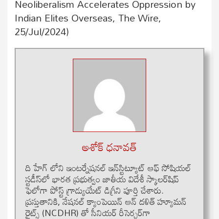
Neoliberalism Accelerates Oppression by
Indian Elites Overseas, The Wire,
25/Jul/2024)
అశోక్ ధనావత్
ది హేగ్ లోని ఇంటర్నేషనల్ ఇన్‌స్టిట్యూట్ ఆఫ్ సోషియల్
స్టడీస్‌లో భారత ప్రభుత్వం జాతీయ విదేశీ స్కాలర్‌షిప్
ఫెలోగా పోస్ట్ గ్రాడ్యుయేట్ డిగ్రీని పూర్తి చేశారు.
ప్రస్తుతానికి, నేషనల్ క్యాంపెయిన్ ఆన్ దళిత్ హ్యూమన్
రైట్స్ (NCDHR) తో సీనియర్ రీసెర్చర్‌గా