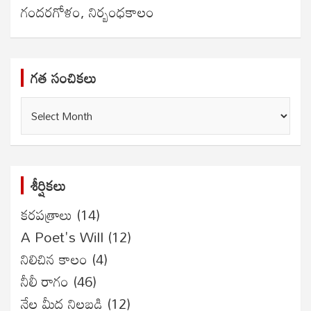
గందరగోళం, నిర్బంధకాలం
గత సంచికలు
గత
సంచికలు
శీర్షికలు
కరపత్రాలు
(14)
A Poet's Will
(12)
నిలిచిన కాలం
(4)
నీలీ రాగం
(46)
నేల మీద నిలబడి
(12)