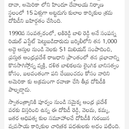
దావా, అమెరికా లోని హిందూ దేవాలయ నిర్మాణ
స్థలంలో 15 ఏళ్లుగా అట్టడుగు కులాల కార్మికుల శ్రమ
దోపిడీని బహిర్గతం చేసింది.
1990వ సంవత్సరంలో, లకిరెడ్డి బాలి రెడ్డి అనే సంపన్న
రియల్ ఎస్టేట్ పెట్టుబడిదారుడు బర్కిలీలోని తన 1,000
అద్దె ఆస్తుల నుండి నెలకు $1 మిలియన్ సంపాదించి,
ప్రస్తుత ఆంధ్రప్రదేశ్ రాజధాని ప్రాంతంలో తన ప్రభావాన్ని
కొనసాగిస్తోన్న వ్యక్తి, దళిత బాలికలను లైంగిక బానిసత్వం
కోసం, బలవంతంగా పని చేయించడం కోసం వారిని
అమెరికా కు అక్రమంగా రవాణా చేసి తీవ్ర దోపిడీకి
పాల్పడ్డాడు.
స్వాతంత్య్రానికి పూర్వం నుండి సమైక్య ఆంధ్ర ప్రదేశ్
వరకు విస్తరించి ఉన్న ఈ దోపిడీ రెడ్డి, వెలమ, కమ్మ,
ఇతర ఆధిపత్య కుల సమూహాలచే దోపిడీకి గురయిన
వ్యవసాయ కార్మికుల చారిత్రక పద్ధతులకు అద్దం పట్టింది.