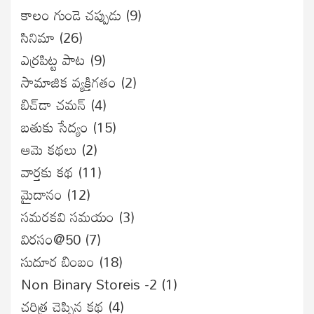
కాలం గుండె చప్పుడు
(9)
సినిమా
(26)
ఎర్రపిట్ట పాట
(9)
సామాజిక వ్యక్తిగతం
(2)
బిచ్‌డా చమన్
(4)
బతుకు సేద్యం
(15)
ఆమె కథలు
(2)
వార్తకు కథ
(11)
మైదానం
(12)
సమరకవి సమయం
(3)
విరసం@50
(7)
సుదూర బింబం
(18)
Non Binary Storeis -2
(1)
చరిత్ర చెప్పిన కథ
(4)