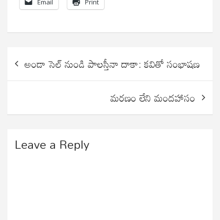
Email
Print
Post
అండా సెల్ నుండి పాలస్తీనా దాకా: కవితో సంభాషణ
navigation
మరణం లేని మందహాసం
Leave a Reply