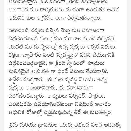
అనుమతిస్తారు. ఒక విధంగా, గేటెడ్ కమ్యూనిటీలు
అణగారిన కుల కార్మికులను దూరంగా ఉంచుతూ అవొక
ఆధునిక కుల అగ్రహారాలుగా ఏర్పడుతున్నాయి.
ఇటువంటి చర్యలు నిచ్చెన మెట్ల కుల సమాజంగా
విభజించబడిన కుల క్రమం మూలాల నుండి వచ్చినవి.
మొదటి మూడు స్థానాల్లో ఉన్న వ్యక్తులు అర్చక విధులు,
రక్షణ, వ్యాపారం వంటి ‘స్వచ్ఛమైన’ పనిని చేయడానికి
ఉద్దేశించబడ్డవారైతే, ఆ క్రింది స్థానంలో శూద్రులు
మలినమైన అశుభ్రత గా ఉండే పనులు చేయడానికి
ఉద్దేశించబడ్డవారు. ఈ కుల వ్యవస్థ వెలుపల ఉన్న
వ్యక్తులు అంటరానివారు, చూడరానివారుగా
పరిగణించబడ్డారు. కార్మికులు ఫర్నీచర్, పాత్రలు,
ఎలివేటర్లను ఉపయోగించకుండా నిషేధించే ఆచారం
ఆధునిక రోజుల్లో వ్యక్తమవుతున్న తీరే ఈ కులతత్వం.
శ్రమ మరియు శ్రామికుల యొక్క విభజన వలన ఆధిపత్య