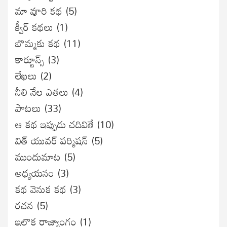
మా వూరి కథ
(5)
క్వీర్ కథలు
(1)
బొమ్మకు కథ
(11)
కార్టూన్స్
(3)
లేఖలు
(2)
నీలి నేల ఎతలు
(4)
పాటలు
(33)
ఆ కథ ఇప్పుడు చదివితే
(10)
విత్ యువర్ పర్మిషన్
(5)
ముందుమాట
(5)
అధ్యయనం
(3)
కథ వెనుక కథ
(3)
రచన
(5)
ఇల్లొక రాజ్యాంగం
(1)