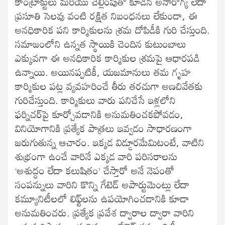
కాంట్రాక్టులు మరియు చెల్లింపుతో కూడిన అనారోగ్య లేదా
ప్రసూతి సెలవు వంటి రక్షిత నిబంధనలు లేకుండా, ఈ
అనధికారిక పని కార్మికులను శ్రమ దోపిడీకి గురి చేస్తుంది.
సమాజంలోని ఉన్నత స్థాయికి చెందిన కుటుంబాలు
ఎక్కువగా ఈ అనధికారిక కార్మికుల శ్రమపై ఆధారపడి
ఉన్నాయి. అయినప్పటికీ, యజమానులు తమ గృహ
కార్మికుల పట్ల వ్యవహరించే తీరు తరచుగా అణచివేతకు
గురిచేస్తుంది. కార్మికులు వారు పనిచేసే ఇళ్లలోని
ఫర్నిచర్‌పై కూర్చోవడానికి అనుమతించకపోవడం,
వినియోగానికి ప్రత్యేక పాత్రలు ఇవ్వడం సాధారణంగా
జరుగుతున్న ఆచారం. ఇక్కడ విడ్డూరమేమిటంటే, వాటిని
శుభ్రంగా ఉంచే వారినే ఎక్కడ వారి పరిసరాలను
‘అశుద్ధం లేదా కలుషితం’ చేస్తారో అనే నెపంతో
సంపన్నులు వారిని కొన్ని గేటెడ్ అపార్టుమెంట్లు లేదా
కమ్యూనిటీలలో లిఫ్ట్‌లను ఉపయోగించడానికి కూడా
అనుమతించరు. ప్రత్యేక ప్రవేశ ద్వారాల ద్వారా వారిని