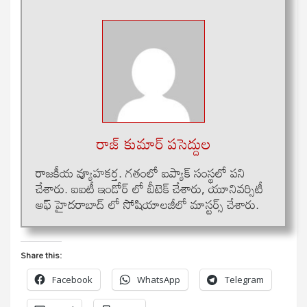
రాజ్ కుమార్ పసెద్దుల
రాజకీయ వ్యూహకర్త. గతంలో ఐప్యాక్ సంస్థలో పని
చేశారు. ఐఐటీ ఇండోర్ లో బీటెక్ చేశారు, యూనివర్సిటీ
అఫ్ హైదరాబాద్ లో సోషియాలజీలో మాస్టర్స్ చేశారు.
Share this:
Facebook
WhatsApp
Telegram