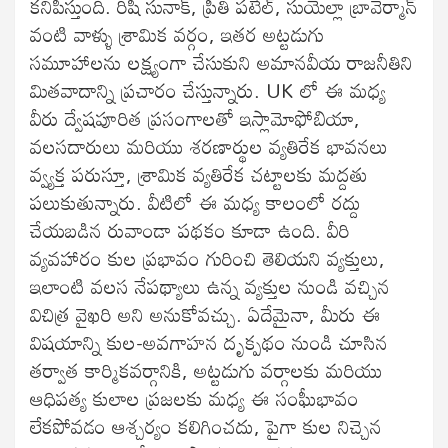
కనిపిస్తుంది. రిషి సునాక్, ప్రీతి పటేల్, సుయెల్లా బ్రావెర్మాన్
వంటి వాళ్ళు శ్రామిక వర్గం, ఇతర అట్టడుగు
సమూహాలను లక్ష్యంగా చేసుకుని అమానవీయ రాజనీతిని
మితవాదాన్ని ప్రచారం చేస్తున్నారు. UK లో ఈ మధ్య
వీరు ద్వేషపూరిత ప్రసంగాలతో ఇస్లామోఫోబియా,
వలసదారులు మరియు శరణార్థుల వ్యతిరేక భావనలు
వ్వ్యక్త పరుస్తూ, శ్రామిక వ్యతిరేక చట్టాలకు మద్దతు
పలుకుతున్నారు. వీటిలో ఈ మధ్య కాలంలో రద్దు
చేయబడిన రువాండా పథకం కూడా ఉంది. వీరి
వ్యవహారం కుల ప్రభావం గురించి తెలియని వ్యక్తులు,
ఇలాంటి వలస నేపథ్యాలు ఉన్న వ్యక్తుల నుండి వచ్చిన
విచిత్ర వైఖరి అని అనుకోవచ్చు. ఏదేమైనా, మీరు ఈ
విషయాన్ని కుల-అవగాహన దృక్పథం నుండి చూసిన
తర్వాత కార్మికవర్గానికి, అట్టడుగు వర్గాలకు మరియు
ఆధిపత్య కులాల ప్రజలకు మధ్య ఈ సంఘీభావం
లేకపోవడం ఆశ్చర్యం కలిగించదు, పైగా కుల నిచ్చెన