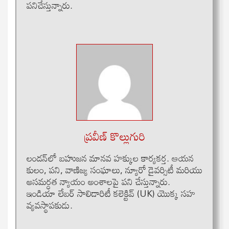
పనిచేస్తున్నారు.
ప్రవీణ్ కొల్లుగురి
లండన్‌లో బహుజన మానవ హక్కుల కార్యకర్త. ఆయన
కులం, పని, వాణిజ్య సంఘాలు, న్యూరో డైవర్సిటీ మరియు
అసమర్ధత న్యాయం అంశాలపై పని చేస్తున్నారు.
ఇండియా లేబర్ సాలిడారిటీ కలెక్టివ్ (UK) యొక్క సహ
వ్యవస్థాపకుడు.