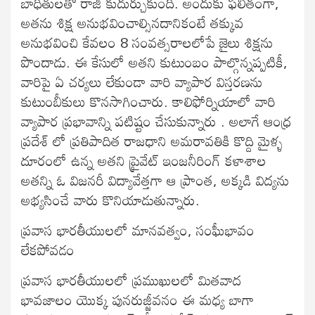
బాధితులతో రాజీ కుదుర్చుకుంది. అందుకు ఫలితంగా,
అతను శిక్ష అనుభవించాల్సినదానికంటే తక్కువ
అనుభవించి కేవలం 8 సంవత్సరాలలోపే జైలు శిక్షను
పొందాడు. ఈ కేసులో అతని కుటుంబం పాల్గొన్నప్పటికీ,
వారిపై ఏ చర్యలు లేకుండా వారి వ్యాపార విస్తరణను
కుటుంబీకులు కొనసాగించారు. కాలిఫోర్నియాలో వారి
వ్యాపార ప్రభావాన్ని పటిష్టం చేసుకున్నారు . అలాగే ఆంధ్ర
ప్రదేశ్ లో ప్రతిపాదిత రాజధాని అమరావతికి కొద్ది మైళ్ళ
దూరంలో ఉన్న అతని ప్రైవేట్ ఇంజనీరింగ్ కళాశాల
అతన్ని ఓ విజనరీ విద్యావేత్తగా ఆ ప్రాంత, అక్కడి విద్యను
అభ్యసించే వారు కొనియాడుతున్నారు.
ప్రవాస భారతీయులలో మానవత్వం, సంఘీభావం
లేకపోవడం
ప్రవాస భారతీయులలో ప్రముఖులలో మితవాద
భావజాలం యొక్క పునరుజ్జీవనం ఈ మధ్య బాగా