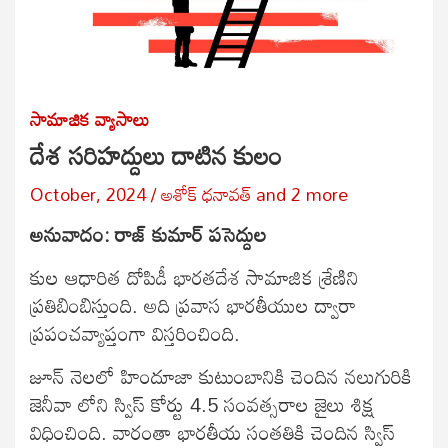
సామాజిక వ్యాసాలు
దేశ సరిహద్దులు దాటిన కులం
October, 2024
అశోక్ ధనావత్
and
2 more
అనువాదం: రాజ్ కుమార్ పసెద్దుల
కుల ఆధారిత దోపిడీ భారతదేశ సామాజిక శ్రేణిని
ప్రతిబింబిస్తుంది. అది ప్రవాస భారతీయుల ద్వారా
ప్రపంచవ్యాప్తంగా విస్తరించింది.
జూన్ నెలలో హిందూజా కుటుంబానికి చెందిన నలుగురికి
జెనీవా లోని స్విస్ కోర్టు 4.5 సంవత్సరాల జైలు శిక్ష
విధించింది. వారంతా భారతీయ సంతతికి చెందిన స్విస్