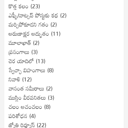
కొత్త కలం
(23)
ఎఫ్బీ/వాట్సప్ పోస్టుకు కథ
(2)
మర్చిపోకూడని గతం
(2)
అరుణాక్షర అద్భుతం
(11)
మూలాఖాత్
(2)
ప్రసంగాలు
(3)
చెర యాదిలో
(13)
స్వేచ్ఛా విహంగాలు
(8)
నివాళి
(12)
వాసంత సమీరాలు
(2)
ముస్లిం వీరవనితలు
(3)
చలం అచంచలం
(8)
ప‌రిశోధ‌న‌
(4)
జ్యోతి రివ్యూస్
(22)