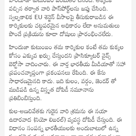
వచ్చిన తర్వాత వారి పాస్‌పోర్ట్‌లను జప్తు చేసింది.
స్వల్పకాలిక EU శెన్జెన్ వీసాలపై తీసుకురాబడిన ఈ
కార్మికులకు చట్టపరమైన అధికారం లేదా అనుమతులు
పొందే ప్రక్రియను కూడా దోషులు ప్రారంభించలేదు.
హిందుజా కుటుంబం తమ కార్మికుల కంటే తమ కుక్కల
కోసం ఎక్కువ ఖర్చు చేస్తుందని ప్రాసిక్యూటర్ వైవ్స్
బెర్టోసా వాదించారు. ఈ వార్త భారతీయ మీడియాతో సహా
ప్రపంచవ్యాప్తంగా ప్రకంపనలు రేపింది. ఈ కేసు
సాధారణమైనది కాదు. ఇది కులం, వర్గం, జెండర్ తో
ముడిపడి ఉన్న విస్తృత దోపిడీ నమూనాను
ప్రతిబింబిస్తుంది.
కుల-అణచివేతకు గురైన వారి శ్రమను ఈ నయా
ఉదారవాద (నియో లిబరల్) వ్యవస్థ దోపిడీ చేస్తుంది. ఈ
విధానం సంపన్న భారతీయులకు అందుబాటులో ఉన్న