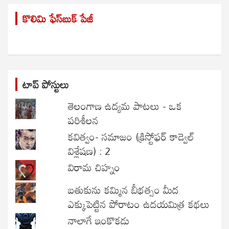
r
కొలిమి ఫేస్‌బుక్ పేజీ
c
h
టాప్ పోస్టులు
తెలంగాణ ఉద్యమ పాటలు - ఒక
పరిశీలన
కవిత్వం- సమాజం (క్రిస్టోఫర్ కాడ్వెల్
విశ్లేషణ) : 2
విరామ చిహ్నం
బతుకును కమ్మిన బీభత్సం మీద
ఎక్కుపెట్టిన పోరాటం ఉదయమిత్ర కథలు
నాలాగే ఇంకొకడు