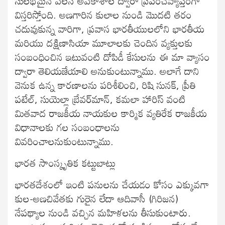
సులభమైన వలస అవకాశాల ద్వారా ప్రపంచవ్యాప్తంగా
విస్తరిస్తోంది. అణగారిన కులాల నుండి మొదటి తరం
చదువుకున్న వారిగా, ప్రవాస భారతీయులలోని భారతీయ
మరియు దక్షిణాసియా మూలాలకు చెందిన వ్యక్తులకు
సంబంధించిన ఇటువంటి దోపిడీ కేసులను ఈ మా వ్యాసం
ద్వారా తెలియజేయాలి అనుకుంటున్నాము. అలాగే దాని
వెనుక ఉన్న కారణాలను పరిశీలించి, రిషి సునక్, ప్రీతి
పటేల్, సుయెల్లా బ్రేవర్‌మాన్, కమలా హారిస్ వంటి
మితవాద రాజకీయ నాయకుల కార్మిక వ్యతిరేక రాజకీయ
విధానాలకు గల సంబంధాలను
వివరించాలనుకుంటున్నాము.
భారత సాంస్కృతిక కట్టుబాట్లు
భారతదేశంలో ఇంటి పనులను చేయడం కోసం ఎక్కువగా
కుల-అణచివేతకు గురైన లేదా ఆదివాసీ (గిరిజన)
నేపథ్యాల నుండి వచ్చిన మహిళలను తీసుకుంటారు.