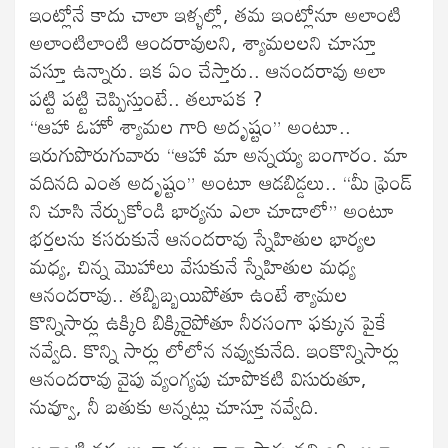
ఇంట్లోనే కాదు చాలా ఇళ్ళల్లో, తమ ఇంట్లోనూ అలాంటి
అలాంటిలాంటి ఆందరావులని, శ్యామలలని చూస్తూ
వస్తూ ఉన్నారు. ఇక ఏం చేస్తారు.. ఆనందరావు అలా
పట్టి పట్టి చెప్పిస్తుంటే.. తలూపక ?
“ఆహా ఓహో శ్యామల గారి అదృష్టం” అంటూ..
ఇరుగుపొరుగువారు “ఆహా మా అన్నయ్య బంగారం. మా
వదినది ఎంత అదృష్టం” అంటూ ఆడబిడ్డలు.. “మీ ఫ్రెండ్
ని చూసి నేర్చుకోండి భార్యను ఎలా చూడాలో” అంటూ
భర్తలను కసరుకునే ఆనందరావు స్నేహితుల భార్యల
మధ్య, చిన్న మొహాలు వేసుకునే స్నేహితుల మధ్య
ఆనందరావు.. తబ్బిబ్బయిపోతూ ఉంటే శ్యామల
కొన్నిసార్లు ఉక్కిరి బిక్కిరైపోతూ నీరసంగా ఫక్కున పైకే
నవ్వేది. కొన్ని సార్లు లోలోన నవ్వుకునేది. ఇంకొన్నిసార్లు
ఆనందరావు వైపు వ్యంగ్యపు చూపొకటి విసురుతూ,
నువ్వూ, నీ బతుకు అన్నట్లు చూస్తూ నవ్వేది.