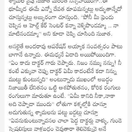
శ్యామల వైపు సుజాత మరింత నిస్సహాయంగా..ఈ
భూమ్మీద ఈమే ఎన్నో దేవత రూపమన్నట్లు అద్భుతాన్నేదో
చూస్తున్నట్లు అబ్బురంగా చూస్తుంది. “పోనీ మీ ఫ్రెండు
చెప్పిన ఆ హెల్త్ కేర్ సెంటర్ కన్నా వెళ్ళిపొండమ్మా .. నా
మాటినండమ్మా” అని కూడా చెప్పి చూసింది సుజాత.
అసలైతే ఆందరావు ఆపరేషన్ అయ్యాక సంవత్సరం పాటు
బాగానే ఉన్నాడు. ఈమధ్యనే ఏడాది అయిపోయిందిగా.
“ఏం కాదు డాక్టర్ గారు చెప్పారు. నిజం నమ్ము నన్ను! నీ
కంటే ఎక్కువా చెప్పు డాక్టర్ ఏమీ కాదంటేనే కదా నిన్ను
ముట్టు కుంటున్నది” అంటున్నాడు ముఖంలో అబద్ధం
నిజాయితీ లేనితనం ఒట్టి ఆశపోతుతనం, కోరిక రంగులు
రంగులుగా మారుతూ ఉంటే. “ఏమీ కానిది నీకా,నాకా
అది చెప్పాడా ముందు” లోతుగా కళ్ళల్లోకి చూస్తూ
అడుగుతున్న శ్యామలను పట్టు బడ్డట్లు చూస్తూ
“ఏవనుకుంటున్నావసల చాలా పెద్ద డాక్టర్లు వాళ్ళు, గుండె
స్పెషలిస్టులు వాళ్లబద్దం చెవుతారా తెలివెక్కువై అనే