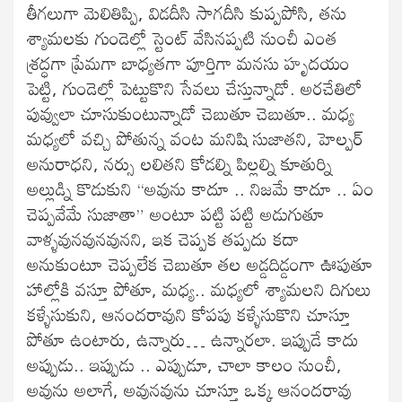
తీగలుగా మెలితిప్పి, విడదీసి సాగదీసి కుప్పపోసి, తను
శ్యామలకు గుండెల్లో స్టెంట్ వేసినప్పటి నుంచీ ఎంత
శ్రద్ధగా ప్రేమగా బాధ్యతగా పూర్తిగా మనసు హృదయం
పెట్టి, గుండెల్లో పెట్టుకొని సేవలు చేస్తున్నాడో. అరచేతిలో
పువ్వులా చూసుకుంటున్నాడో చెబుతూ చెబుతూ.. మధ్య
మధ్యలో వచ్చి పోతున్న వంట మనిషి సుజాతని, హెల్పర్
అనురాధని, నర్సు లలితని కోడల్ని పిల్లల్ని కూతుర్ని
అల్లుడ్ని కొడుకుని “అవును కాదూ .. నిజమే కాదూ .. ఏం
చెప్పవేమే సుజాతా” అంటూ పట్టి పట్టి అడుగుతూ
వాళ్ళవునవునవునని, ఇక చెప్పక తప్పదు కదా
అనుకుంటూ చెప్పలేక చెబుతూ తల అడ్డదిడ్డంగా ఊపుతూ
హాల్లోకి వస్తూ పోతూ, మధ్య.. మధ్యలో శ్యామలని దిగులు
కళ్ళేసుకుని, ఆనందరావుని కోపపు కళ్ళేసుకొని చూస్తూ
పోతూ ఉంటారు, ఉన్నారు… ఉన్నారలా. ఇప్పుడే కాదు
అప్పుడు.. ఇప్పుడు .. ఎప్పుడూ, చాలా కాలం నుంచీ,
అవును అలాగే, అవునవును చూస్తూ ఒక్క ఆనందరావు