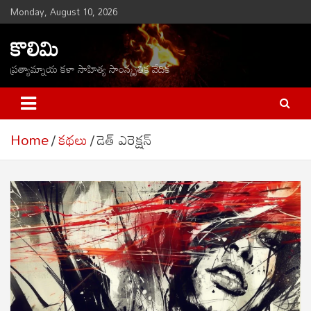
Skip
Monday, August 10, 2026
to
కొలిమి
content
ప్రత్యామ్నాయ కళా సాహిత్య సాంస్కృతిక వేదిక
Home
కథలు
డెత్ ఎరెక్షన్