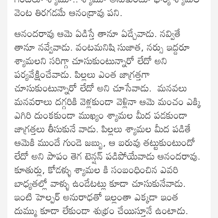
వెంట తిరగడమే ఆనంద్రావు పని.
ఆనందరావు ఆమె ఏడిస్తే తానూ ఏడ్చేవాడు. నవ్వితే
తానూ నవ్వేవాడు. వంటమనిషి సుజాత, నర్సు ఇద్దరూ
శ్యామలని సరిగ్గా చూసుకుంటున్నారో లేదో అని
పర్యవేక్షించేవాడు. పిల్లలు ఎంత జాగ్రత్తగా
చూసుకుంటున్నారో లేదో అని చూసేవాడు. మనవలు
మనవరాలు దగ్గరికి వెళ్లకుండా వెళ్లినా ఆమె మంచం ఎక్కి
ఎగిరి దుంకకుండా ముఖ్యం శ్యామల మీద పడకుండా
జాగ్రత్తలు తీసుకునే వాడు. పిల్లలు శ్యామల మీద పడితే
ఆమెకి ముందే గుండె జబ్బు, ఆ బరువు తట్టుకుంటుందో
లేదో అని పాపం తెగ టెన్షన్ పడిపోయేవాడు ఆనందరావు.
కూతుర్లు, కోడళ్ళు శ్యామల కి సంబంధించిన ఎవరి
బాధ్యతల్లో వాళ్ళు ఉండేటట్లు కూడా చూసుకునేవాడు.
ఇంటి హెల్పర్ అనురాధతో ఇల్లంతా ఎక్కడా ఇంత
దుమ్ము కూడా లేకుండా శుభ్రం చేయిస్తూనే ఉంటాడు.