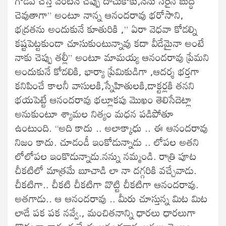
గొడవ చేస్తే వెంటనే చెప్పు దాచుకోకు,నేను సరైన బుద్ధి
చెవుతాగా” అంటూ నాన్న ఆనందరావు భరోసాని,
భద్రతను అందుకునే కూతురికి ,” ఏరా వెధవా కోడల్ని
కష్టపెట్టకుండా చూసుకుంటున్నావు కదా వీడేమైనా అంటే
నాకు చెప్పు తల్లీ” అంటూ మామయ్య ఆనందరావు ప్రేమని
అందుకునే కోడలికి, భార్యా ప్రేమికుడిగా ,ఆదర్శ భర్తగా
కనిపించే కాలనీ వాసులకి,స్నేహితులకి,డాక్టర్లకి తనని
భయపెట్టే ఆనందరావు భల్లూకపు మొఖం తెలిసేదెట్లా
అనుకుంటూ శ్యామల నిత్యం మధన పడిపోతూ
ఉంటుంది. “అది కాదు .. అలాక్కాధు .. ఈ ఆనందరావు
నిజం కాదు. చూడండీ ఇంకోడున్నాడు .. లోపల అతని
లోలోపల ఇంకొడున్నాడు.నన్ను నమ్మండి. రాత్రి పూట
చీకటిలో మాత్రమే బూచాడి లా నా దగ్గరికి వచ్చేవాడు.
చీకటిగా.. చీకటి చీకటిగా వొట్టి చీకటిగా ఆనందరావు.
అతగాడు.. ఆ ఆనందరావు .. మీరు చూస్తున్న మిట మిట
లాడే పక పక నవ్వే., మంచితనాన్ని ధారలు ధారలుగా