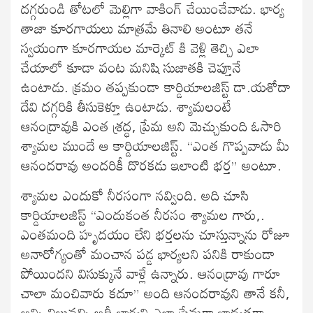
దగ్గరుండి తోటలో మెల్లిగా వాకింగ్ చేయించేవాడు. భార్య
తాజా కూరగాయలు మాత్రమే తినాలి అంటూ తనే
స్వయంగా కూరగాయల మార్కెట్ కి వెళ్లి తెచ్చి ఎలా
చేయాలో కూడా వంట మనిషి సుజాతకి చెప్తూనే
ఉంటాడు. క్రమం తప్పకుండా కార్డియాలజిస్ట్ డా.యశోదా
దేవి దగ్గరికి తీసుకెళ్తూ ఉంటాడు. శ్యామలంటే
ఆనంద్రావుకి ఎంత శ్రద్ధ, ప్రేమ అని మెచ్చుకుంది ఓసారి
శ్యామల ముందే ఆ కార్డియాలజిస్ట్. “ఎంత గొప్పవాడు మీ
ఆనందరావు అందరికీ దొరకడు ఇలాంటి భర్త” అంటూ.
శ్యామల ఎందుకో నీరసంగా నవ్వింది. అది చూసి
కార్డియాలజిస్ట్ “ఎందుకంత నీరసం శ్యామల గారు,.
ఎంతమంది హృదయం లేని భర్తలను చూస్తున్నాను రోజూ
అనారోగ్యంతో మంచాన పడ్డ భార్యలని పనికి రాకుండా
పోయిందని విసుక్కునే వాళ్లే ఉన్నారు. ఆనంద్రావు గారూ
చాలా మంచివారు కదూ” అంది ఆనందరావుని తానే కనీ,
అన్ని విలువల్ని అదీ భార్యని ఎలా ప్రేమగా బాధ్యతగా