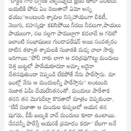
“డాక్టర్ గారి దగ్గరికి వెళ్ళినప్పుడు క్షణం కూడా వదలడు.
బయటికి పోడు ఏం చెబుతానో ఏమో అన్న
భయం”అంటుంది శ్యామల నిస్సహాయంగా చీకటీ,
వెలుగు, రహస్యవూ కలిసిపోయి నీడలు నీడలుగా,పాయలు
పాయలుగా, నల నల్లగా పాముల్లాగా కదలాడే ఆ గదిలో
ఇలాంటి సంభాషణలు గుండాపరేషన్ అయి సంవత్సరం
దాటిన తర్వాత శ్యామలకి సుజాతకి మధ్య చాలా సార్లు
జరిగాయి.”పోనీ నాకు లాగా ఆ దరిద్రపుగొట్టు మందులు
చెత్త బుట్టలో పారేయకూడదా అమ్మా అదైనా
చేతనవుతుందా చెప్పండి లేకపోతే నేను పారేస్తాను. మా
ఇంట్లో నేను ఆ మందులన్నీ పారేస్తాను” అంటుంది
సుజాత ఏమీ చేయలేనితనంతో. మందులు పారేశాక
తనని తన మొగుడేట్లా కొడతాడో మాత్రం చెప్పకుండా.
“లేదే సుజాతా ఆ మందుల కుప్పలలో ఆయన తన
షుగరు, బీపీ జబ్బుకి వాడే మందులు కూడా ఉంటాయి.
నేనవన్నీ పారేస్తే ఆయనకే ప్రమాదం కదూ” బేలగా అనే