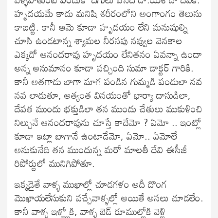
హృదయమే కాదు మనిషి శరీరంలోని అంగాంగం తెలుసు
కాబట్టి. కానీ ఆమె కూడా హృదయం లేని మనుషుల్ని
చూసి ఉండటాన్న శ్యామల నీరసపు నవ్వుల వెనకాల
ఎక్కడో ఆనందరావు హృదయం లేనితనం ఏవన్నా ఉందా
అన్న అనుమానం కూడా వచ్చింది సుమా డాక్టర్ గారికి.
కానీ అతగాడు బాగా మాగ పండిన గుమ్మడి పండులా నవ
నవ లాడుతూ, అత్యంత వినయంతో భార్యా దాసుడిలా,
దేవత ముందు భక్తుడిలా తన ముందు చేతులు ముకుళించి
నిల్చునే ఆనందరావును చూస్తే కాదేమో ? ఏమో .. ఇంట్లో
కూడా ఇట్లా బాగానే ఉంటాడేమో, ఏమో.. ఏమోలే
అనుకునేది తన ముందున్న మరో మాలతీ దేవి ఈసీజీ
రిపోర్టులో మునిగిపోతూ.
ఇక్కడైతే వాళ్ళ ముఖాల్లో చూడగళం అదీ దొంగ
మొఖాయలేసుకుని వచ్చేవాళ్ళల్లో అయితే అసలు చూడలేం.
కానీ వాళ్ళ ఇళ్ల్లోకి, వాళ్ళ బెడ్ రూముల్లోకి వెళ్లి