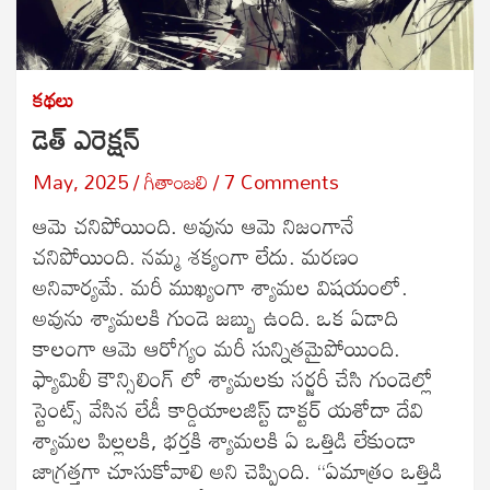
కథలు
డెత్ ఎరెక్షన్
May, 2025
గీతాంజలి
7 Comments
ఆమె చనిపోయింది. అవును ఆమె నిజంగానే
చనిపోయింది. నమ్మ శక్యంగా లేదు. మరణం
అనివార్యమే. మరీ ముఖ్యంగా శ్యామల విషయంలో.
అవును శ్యామలకి గుండె జబ్బు ఉంది. ఒక ఏడాది
కాలంగా ఆమె ఆరోగ్యం మరీ సున్నితమైపోయింది.
ఫ్యామిలీ కౌన్సిలింగ్ లో శ్యామలకు సర్జరీ చేసి గుండెల్లో
స్టెంట్స్ వేసిన లేడీ కార్డియాలజిస్ట్ డాక్టర్ యశోదా దేవి
శ్యామల పిల్లలకి, భర్తకి శ్యామలకి ఏ ఒత్తిడి లేకుండా
జాగ్రత్తగా చూసుకోవాలి అని చెప్పింది. “ఏమాత్రం ఒత్తిడి