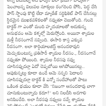
పెంచాలన్న విలువల సూక్తులు రంగరించి పోసి, పెద్ద చేసి
పాస్ స్టాంపు కొట్టి లేదా మ్యారేజ్ సర్టిఫికెట్ పాస్ చేసినట్లు
స్థిరమైన ముఖకవళికలతో నవ్వుతూ చెబుతోంది. గుండె
డాక్టర్ గా ఎంతో మంది హృదయాలతో ఆడుకున్న
అనుభవం ఆమె కళ్ళల్లో మెరుస్తోంది. అయినా శ్యామల
మళ్లీ నీరసంగానే నవ్వింది. ఈసారి కాస్త ఎక్కువ
నీరసంగా. అలా కార్డియాలజిస్ట్ ఆనందరావుని
మెచ్చుకుంటున్న ప్రతిసారీ శ్యామల నీరసం., నీరసంగానే
నవ్వుతూ పోయింది. శ్యామల నీరసపు నవ్వు
చూసినప్పుడల్లా ఏదో చెప్పబోయి ఆగిపోయినట్లు..
ఆపుకున్నట్లు కూడా ఉండే ఆమె సన్నని పెదాలని
చూసినప్పుడల్లా డాక్టర్ కి ఎన్నో సందేహాలతో పాటు
ఒకింత భయం కూడా వేసి “నిజంగా ఆనందరావు బాగా
చూసుకుంటున్నాడు కదూ!” అని నిలదీసి అడగాలి
అనిపించేది. అలా నీరసపు నవ్వులు నవ్వే శ్యామల
వెళ్ళిపోతుంటే ఎందుకో దిగులు వేసేది డా.యశోదా దేవికి.