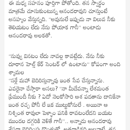
ఈ మధ్య సహనం పూర్తిగా పోతోంది. తన స్వార్థం
మాత్రమే చూసుకుంటున్న ఆనందరావుని చూస్తుంటే
అసహ్యం వేస్తున్నది. “అవునులే ఇప్పుడు నా విలువ నీకు
తెలియటం లేదు నేను పోయాక గానీ” అంటాడు
ఆనందరావు అలకతో.
“నువ్వు వినటం లేదు నావల్ల కావట్లేదు. నేను నీకు
దూరాన హెల్త్ కేర్ సెంటర్ లో ఉంటాను” కోపంగా అంది
శ్యామల
“సర్లే మహా బెదిరిస్తున్నావు ఇంత సేవ చేస్తున్నాను.
ఎవరైనా చేస్తారా అసలు? “నా మీదేవన్నా లేశమంత
ప్రేముందీ నీకు ? ఏదో నెలకోసారి ఆశ పడతాను దానికేనా
ఇంత రచ్చ పోనీ లే ఇక ముట్టుకోనులే . అయినా ఆ
నిశ్చింత రావులా పెళ్ళాం పనికి రావటంలేదని బయట
ముండల దగ్గరికి వెళితే గానీ”.. అన్నాడు ఆనందరావు
శ్లేషగా బెదిరింపు గొంతుతో. అతగాడికది అలవాటే. తన