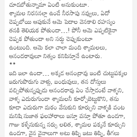
చూడబోతున్నామా ఏంటి అనుకుంటూ.
శ్యామల నిరసనల్లా ఉండే నీరసాపు నవ్వులు, ఏదో
చెప్పబోయి ఆపుకునే ఆమె పెదాల వెనకాలి రహస్యం
తనకి తెలియక పోతుందా…! పోనీ ఆమె ఎప్పటికైనా
చెప్పక పోతుందా అని సర్దు చెప్పుకుంటూ
ఉంటుంది. ఆమె కలా చాలా మంది శ్యామలలు,
ఆనందరావులూ నిత్యం కనిపిస్తూనే ఉంటారు.
**
ఇది ఇలా ఉందా… అక్కడ ఆనంద్రావు ఇంటి చుట్టుపక్కల
ఇరుగుపొరుగు వాళ్లు, బంధువులు, తన దోస్తులు
వచ్చిపోతున్నప్పుడు ఆనందరావు ఏం చేస్తాడంటే వాళ్ళని,
వాళ్ళ ఎదురుగుండా శ్యామలనీ కూర్చోబెట్టుకొని, తను
కూడా ఎదురుగా మఠం వేసుకుని కూర్చుని వాళ్ళకి వంట
మనిషి సుజాత ఫలహారాలు ఇస్తూ వస్తూ పోతూ ఉండగా,
గాజు కళ్ళేసుకున్న నర్సు లలిత, శ్యామల పక్కనే కూర్చుని
ఉండగా, వైన వైనాలుగా అటు తిప్పి ఇటు తిప్పి, తీగలు