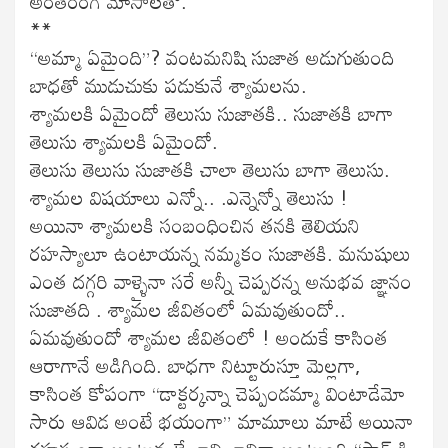
అంతరంగ మోసాలతో.
**
“అమ్మా ఏమైంది”? వంటమనిషి సుజాత అడుగుతుంది
బాధతో ముడుచుకు పడుకునే శ్యామలను.
శ్యామలకి ఏమైందో తెలుసు సుజాతకి.. సుజాతకి బాగా
తెలుసు శ్యామలకి ఏమైందో.
తెలుసు తెలుసు సుజాతకి చాలా తెలుసు బాగా తెలుసు.
శ్యామల విషయాలు ఎన్నో.. .ఎన్నెన్నో తెలుసు !
అయినా శ్యామలకి సంబంధించిన తనకి తెలియని
రహస్యాలూ ఉంటాయన్న నమ్మకం సుజాతకి. మనుషులు
ఎంత దగ్గరి వాళ్ళైనా సరే అన్నీ చెప్పరన్న అనుభవ జ్ఞానం
సుజాతది . శ్యామల జీవితంలో ఏమవుతుందో..
ఏమవుతుందో శ్యామల జీవితంలో ! అందుకే కాసింత
ఆరాగానే అడిగింది. బాధగా నిట్టూరుస్తూ మెల్లగా,
కాసింత కోపంగా “డాక్టర్కన్నా చెప్పండమ్మా వింటాడేమో
సారు ఆవిడ అంటే భయంగా” మామూలు మాటే అయినా