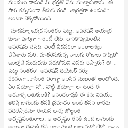
మందులు వాడండి మీ భర్తతో నేను మాట్లాడుతాను. ఈ
సారి తప్పకుండా తీసుకు రండి. జాగ్రత్తగా ఉండండి”
అంటూ వెళ్ళిపోయింది.
“చూడమ్మా ఇక్కడ సంతకం పెట్టు. ఆపరేషన్ అయ్యాక
కూడా పూర్తిగా గారెంటీ లేదు. దానికొప్పుకుంటేనే
ఆపరేషను చేసేది. ఎంటీ ఏడవకలా అంతాలశ్యం
చేసేశారు మరి. మాతరేసుకున్న నాలుగు రోజులు నొప్పితో
ఇంట్లోనే ముడుచుకు పడుకోమని ఎవరు చెప్పారు? ఊ ..
పెట్టు సంతకం” ఆపరేషన్ థియేటర్ నర్సు
కఠినంగా.,కాసింత చిరాగ్గా అలసిన మొఖంతో అంటోంది.
ఏం వయాగ్రా నో.. వొట్టి భయాగ్రా లా ఉందే ఈ
ఆడవాళ్ళ బతుకులకి? ఆనందరావుకి ఈ కేసు విషయం
తెలిస్తే బాగుండు తనకి ప్రమాదం అంటే తనని తాకడు
వదిలేస్తాడేమో ఈయన భార్య బోల్డంత
అదృష్టవంతురాలు. ఆ అదృష్టం తనకి ఉంటే బాగుండు
అయినా ఈమెకి తన లాగా గుండె జబ్బున్నదో లేదో, ఉన్నా