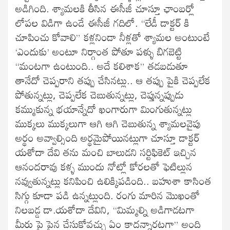
అడిగింది. శ్యామలకి తీసిన ఈసీజీ చూస్తూ ఛాంబర్లో
లోపల విడిగా ఉండే ఈసీజీ గదిలో. “లేడీ డాక్టర్ కి
చూపించు కోవాలి” కళ్లనిండా నీళ్లతో శ్యామల అంటుంటే
‘ఎందుకు’ అంటూ నిర్గాంత పోతూ పళ్ళు బిగబెట్టి
“మంటగా ఉంటుంది.. అదే కలిశాక” తడబడుతూ
తానేదో చెప్పరాని తప్పు చేసినట్లు.. ఆ తప్పు పైకి చెప్పలేక
పోతున్నట్లు, చెప్పలేక చెబుతున్నట్లు, చెప్తున్నప్పుడు
కమ్ముకున్న భయాన్నేదో ఖంగారుగా మింగుతున్నట్లు
ముక్కలు ముక్కలుగా ఆగి ఆగి చెబుతున్న శ్యామలవైపు
అర్థం అవ్వాల్సింది అర్థమైపోయినట్లుగా చూస్తూ డాక్టర్
యశోదా దేవి తను మంచి బాలుడని సర్టిఫికెట్ ఇచ్చిన
ఆనందరావు కళ్ళ ముందు నోట్లో కోరలతో ఫెటిల్లున
నవ్వుతున్నట్లు కనిపించి ఉలిక్కిపడింది.. బహుశా కాసింత
సిగ్గు కూడా పడి ఉన్నట్లుంది. రంగు మారిన మొఖంతో
నిలబడ్డ డా.యశోదా దేవిని, “మిమ్మల్ని అడిగాడటగా
మీరు పై పైన చేసుకోవచ్చు ఏం కాదన్నారటగా” అంది