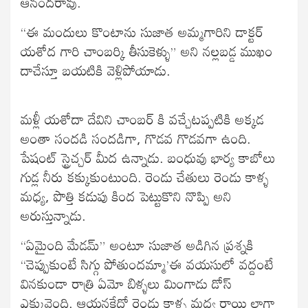
ఆనందరావు.
“ఈ మందులు కొంటాను సుజాత అమ్మగారిని డాక్టర్
యశోద గారి చాంబర్కి తీసుకెళ్ళు” అని నల్లబడ్డ ముఖం
దాచేస్తూ బయటికి వెళ్లిపోయాడు.
మళ్లీ యశోదా దేవిని చాంబర్ కి వచ్చేటప్పటికి అక్కడ
అంతా సందడి సందడిగా, గొడవ గొడవగా ఉంది.
పేషంట్ స్ట్రెచ్చర్ మీద ఉన్నాడు. బంధువు భార్య కాబోలు
గుడ్ల నీరు కక్కుకుంటుంది. రెండు చేతులు రెండు కాళ్ళ
మధ్య, పొత్తి కడుపు కింద పెట్టుకొని నొప్పి అని
అరుస్తున్నాడు.
“ఏమైంది మేడమ్” అంటూ సుజాత అడిగిన ప్రశ్నకి
“చెప్పుకుంటే సిగ్గు పోతుందమ్మా’ఈ వయసులో వద్దంటే
వినకుండా రాత్రి ఏమో బిళ్ళలు మింగాడు డోస్
ఎక్కువైంది. ఆయనకేదో రెండు కాళ్ళ మధ్య రాయి లాగా