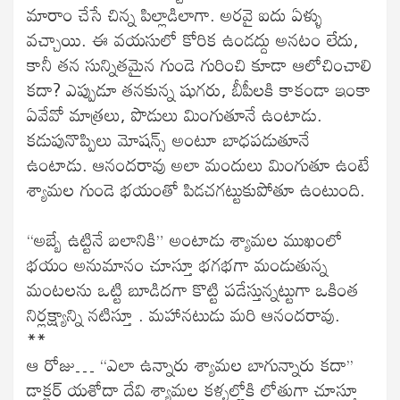
మారాం చేసే చిన్న పిల్లాడిలాగా. అరవై ఐదు ఏళ్ళు
వచ్చాయి. ఈ వయసులో కోరిక ఉండద్దు అనటం లేదు,
కానీ తన సున్నితమైన గుండె గురించి కూడా ఆలోచించాలి
కదా? ఎప్పుడూ తనకున్న షుగరు, బీపీలకి కాకండా ఇంకా
ఏవేవో మాత్రలు, పొడులు మింగుతూనే ఉంటాడు.
కడుపునొప్పిలు మోషన్స్ అంటూ బాధపడుతూనే
ఉంటాడు. ఆనందరావు అలా మందులు మింగుతూ ఉంటే
శ్యామల గుండె భయంతో పిడచగట్టుకుపోతూ ఉంటుంది.
“అబ్బే ఉట్టినే బలానికి” అంటాడు శ్యామల ముఖంలో
భయం అనుమానం చూస్తూ భగభగా మండుతున్న
మంటలను ఒట్టి బూడిదగా కొట్టి పడేస్తున్నట్టుగా ఒకింత
నిర్లక్ష్యాన్ని నటిస్తూ . మహానటుడు మరి ఆనందరావు.
**
ఆ రోజు… ‘‘ఎలా ఉన్నారు శ్యామల బాగున్నారు కదా’’
డాక్టర్ యశోదా దేవి శ్యామల కళ్ళల్లోకి లోతుగా చూస్తూ