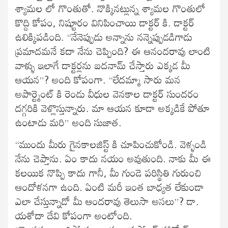
శ్యామల లో గొంతుతో. నొక్కినట్లున్న శ్యామల గొంతులో
కొద్ది కోపం, నిష్టూరం వినిపించాయి డాక్టర్ కి. డాక్టర్
ఉలిక్కిపడింది. “నేనెప్పుడు అన్నాను నన్నెప్పుడడిగాడు
ప్రమాదమనే కదా నేను చెప్పింది? ఈ ఆనందరావు లాంటి
వాళ్ళు ఇలాగే డాక్టర్లను బదనామ్ చేస్తారు ఎక్కడ మీ
ఆయన”? అంది కోపంగా. “లేదమ్మా సారు మన
అపార్ట్మెంట్ కి రెండు వీధుల వెనకాల డాక్టర్ సుందరం
దగ్గరికి వెళ్లొస్తున్నారు. మా ఆయన కూడా అక్కడికే పోతూ
ఉంటాడు మరి” అంది సుజాత.
“ముందు మీరు గైనకాలజిస్ట్ కి చూపించుకోండి. వెళ్ళండి
నేను చెప్తాను. ఏం కాదు నయం అవుతుంది. నాకు మీ ఈ
కలయిక నొప్పి కాదు గానీ, మీ గుండె పరిస్థితి గురుంచి
ఆందోళనగా ఉంది. ఏంటి మరీ ఇంత బాధ్యత లేకుండా
ఎలా చేస్తున్నాడో మీ ఆందరావు తెలుసా అసలు”? డా.
యశోదా దేవి కోపంగా అంటోంది.