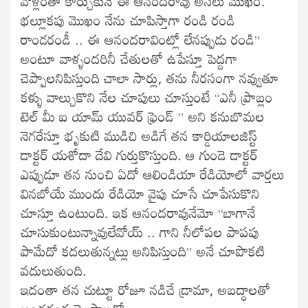
వొళ్లంతా కార్చుకునే ఈ ఆనందరావు అసలు మొఖం.
భల్లూకపు మొఖం నేను చూపిస్తాగా రండి రండి
రాండరండీ .. ఈ ఆనందరావింట్లో లేనప్పుడు రండి”
అంటూ వాళ్ళందరినీ చేతులతో ఉపేస్తూ పెద్దగా
చెప్పాలనిపిస్తుంది చాలా సార్లు, తను నీరసంగా నవ్వుతూ
కళ్ళు వాల్చుకొని నేల చూపులు చూస్తుంటే “ఎనీ ప్రాబ్లం
టెల్ మీ ఐ యామ్ యువర్ ఫ్రెండ్ ” అని కనుబొమల
నెగరేస్తూ భృకుటి ముడిచి అడిగే తన కార్డియాలజిస్ట్
డాక్టర్ యశోదా దేవి గుర్తుకొస్తుంది. ఆ గుండె డాక్టర్
ఎప్పుడూ తన నుంచి ఏదో ఆలిండియా రేడియోలో వార్తలు
వినబోయే ముందు రేడియో వైపు చూసే చూపేసుకొని
చూస్తూ ఉంటుంది. ఇక ఆనందరావునేమో “బాగానే
చూసుకుంటున్నావులేవోయ్ .. గాని నీలోపల పాపపు
పామేదో కదలుతున్నట్లు అనిపిస్తుంది” అనే చూపొకటి
వదులుతుంది.
ఇదంతా తన చుట్టూ రోజూ నడిచే డ్రామా, అబద్ధాలతో