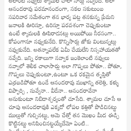
అలాంటి నవ్వులు శ్యామల చాలా సార్లు నవ్వింది. అలా
ఆనందరావు పరమానందంగా, సకల సకుటుంబ
సపరివార సమేతంగా తన భార్య పట్ల తనకున్న ప్రేమని
జనాలకి ఊరిస్తూ, ఉరిస్తూ పరవశంగా చెప్పుకుంటూ
ఉంటే శ్యామలకి ఊపిరాడనట్లు అయిపోయి నీరసంగా..
కోపంగానూ నవ్వుకునేది. కొన్నిసార్లు జోకు వింటున్నట్లు
నవ్వుకునేది. అతన్నాపలేక ఏమీ చేయలేని నిస్సహాయతతో
నవ్వేది. ఇన్ని రకాలుగా నవ్వాక ఇంకెలాంటి నవ్వులు
నవ్వాలో తెలీక చాలాసార్లు అలా గొప్పలు పోతూ.. పోతూ,
గొప్పలు చెప్పుకుంటూ,ఉంటూ ఒక రకమైన తృప్తితో
ఎర్రబడిపోతూ ఉండే ఆనందరావు ముఖాన్ని తలెత్తి, కళ్ళు
విప్పార్చి , నువ్వేనా.. వీడేనా.. ఆనందరావేనా
అనుకుంటూ నిబిడాశ్చర్యంతో చూసేది. శ్యామల చూసే ఆ
చూపు ఆనందరావుకి ఎక్కడో లోపల కత్తితో పొడిచినట్టు
ముల్లుతో గుచ్చినట్టు, ఆమె చేత్తో తన మొఖం మీద ఈడ్చి
కొట్టినట్టు అనిపించినట్టయ్యేదేమో ఏంటి..