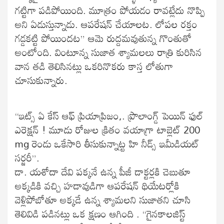
గట్టిగా పడిపోయింది. మూత్రం పోయడం రావట్లేదు నొప్పి
అని ఏడుస్తున్నాడు. ఆపరేషన్ చేయాలట. లోపల రక్తం
గడ్డకట్టి పోయిందట” ఆమె రుద్దమవుతున్న గొంతుతో
అంటోంది. వింటూన్న సుజాత శ్యామలలు రాత్రి కురిసిన
వాన తడి తెలిసినట్లు ఒకరినొకరు కాస్త లోతుగా
చూసుకున్నారు.
“ఇట్స్ ఏ కేస్ ఆఫ్ ప్రియాప్రిజం,. ప్రొలాంగ్డ్ పెయిన్ ఫుల్
ఎరెక్షన్ ! మూడు రోజుల క్రితం వయాగ్రా టాబ్లెట్ 200
mg రెండు ఒకేసారి తీసుకున్నాట్ట హి నీడ్స్ ఇమీడియట్
సర్జరీ”.
డా. యశోదా దేవి పక్కనే ఉన్న పీజీ డాక్టర్లకి చెబుతూ
అక్కడికి వచ్చి హడావుడిగా ఆపరేషన్ థియేటర్లోకి
వెళ్లిపోబోతూ అక్కడే ఉన్న శ్యామలని సుజాతని చూసి
తెలివిడి పడినట్లు ఒక క్షణం ఆగింది . “గైనకాలజిస్ట్