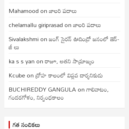
Mahamood
on
జాలరి పదాలు
chelamallu giriprasad
on
జాలరి పదాలు
Sivalakshmi
on
జంగ్‌ సైరన్‌ ఊదిండ్రో జనంలో జెన్-
జీ లు
ka s s yan
on
రాజూ, అతని సామ్రాజ్యం
Kcube
on
ద్రోహ కాలంలో విప్లవ దార్శనికుడు
BUCHIREDDY GANGULA
on
గాలివాటం,
గందరగోళం, నిర్బంధకాలం
గత సంచికలు