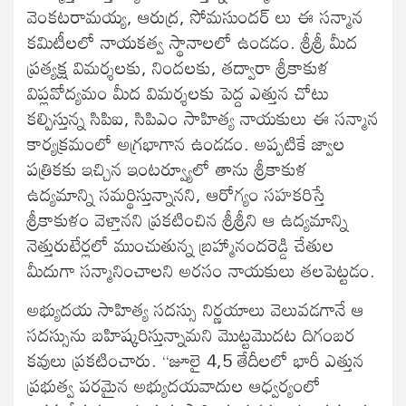
వెంకటరామయ్య, ఆరుద్ర, సోమసుందర్ లు ఈ సన్మాన
కమిటీలలో నాయకత్వ స్థానాలలో ఉండడం. శ్రీశ్రీ మీద
ప్రత్యక్ష విమర్శలకు, నిందలకు, తద్వారా శ్రీకాకుళ
విప్లవోద్యమం మీద విమర్శలకు పెద్ద ఎత్తున చోటు
కల్పిస్తున్న సిపిఐ, సిపిఎం సాహిత్య నాయకులు ఈ సన్మాన
కార్యక్రమంలో అగ్రభాగాన ఉండడం. అప్పటికే జ్వాల
పత్రికకు ఇచ్చిన ఇంటర్వ్యూలో తాను శ్రీకాకుళ
ఉద్యమాన్ని సమర్థిస్తున్నానని, ఆరోగ్యం సహకరిస్తే
శ్రీకాకుళం వెళ్తానని ప్రకటించిన శ్రీశ్రీని ఆ ఉద్యమాన్ని
నెత్తురుటేర్లలో ముంచుతున్న బ్రహ్మానందరెడ్డి చేతుల
మీదుగా సన్మానించాలని అరసం నాయకులు తలపెట్టడం.
అభ్యుదయ సాహిత్య సదస్సు నిర్ణయాలు వెలువడగానే ఆ
సదస్సును బహిష్కరిస్తున్నామని మొట్టమొదట దిగంబర
కవులు ప్రకటించారు. “జూలై 4,5 తేదీలలో భారీ ఎత్తున
ప్రభుత్వ పరమైన అభ్యుదయవాదుల ఆధ్వర్యంలో