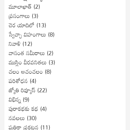
మూలాఖాత్
(2)
ప్రసంగాలు
(3)
చెర యాదిలో
(13)
స్వేచ్ఛా విహంగాలు
(8)
నివాళి
(12)
వాసంత సమీరాలు
(2)
ముస్లిం వీరవనితలు
(3)
చలం అచంచలం
(8)
ప‌రిశోధ‌న‌
(4)
జ్యోతి రివ్యూస్
(22)
విభిన్న
(9)
పురాకథకు కథ
(4)
నవలలు
(30)
పత్రికా ప్రకటన
(11)