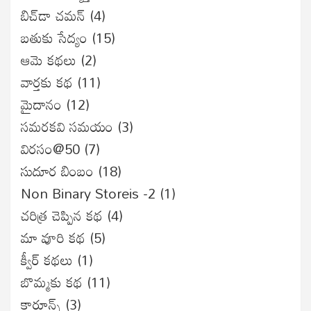
బిచ్‌డా చమన్
(4)
బతుకు సేద్యం
(15)
ఆమె కథలు
(2)
వార్తకు కథ
(11)
మైదానం
(12)
సమరకవి సమయం
(3)
విరసం@50
(7)
సుదూర బింబం
(18)
Non Binary Storeis -2
(1)
చరిత్ర చెప్పిన కథ
(4)
మా వూరి కథ
(5)
క్వీర్ కథలు
(1)
బొమ్మకు కథ
(11)
కార్టూన్స్
(3)