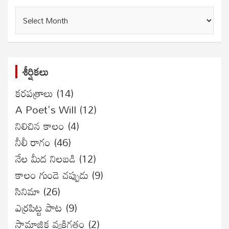
గత
సంచికలు
శీర్షికలు
కరపత్రాలు
(14)
A Poet's Will
(12)
నిలిచిన కాలం
(4)
నీలీ రాగం
(46)
నేల మీద నిలబడి
(12)
కాలం గుండె చప్పుడు
(9)
సినిమా
(26)
ఎర్రపిట్ట పాట
(9)
సామాజిక వ్యక్తిగతం
(2)