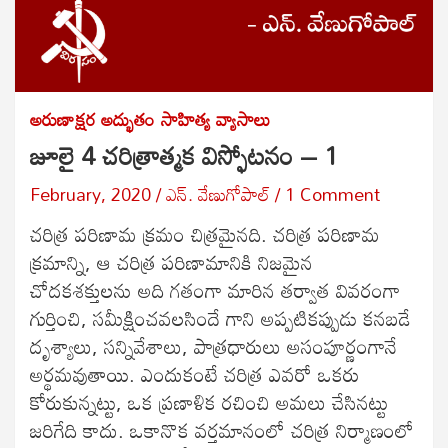
అరుణాక్షర అద్భుతం
సాహిత్య వ్యాసాలు
జూలై 4 చరిత్రాత్మక విస్ఫోటనం – 1
February, 2020
ఎన్. వేణుగోపాల్
1 Comment
చరిత్ర పరిణామ క్రమం చిత్రమైనది. చరిత్ర పరిణామ
క్రమాన్ని, ఆ చరిత్ర పరిణామానికి నిజమైన
చోదకశక్తులను అది గతంగా మారిన తర్వాత వివరంగా
గుర్తించి, సమీక్షించవలసిందే గాని అప్పటికప్పుడు కనబడే
దృశ్యాలు, సన్నివేశాలు, పాత్రధారులు అసంపూర్ణంగానే
అర్థమవుతాయి. ఎందుకంటే చరిత్ర ఎవరో ఒకరు
కోరుకున్నట్టు, ఒక ప్రణాళిక రచించి అమలు చేసినట్టు
జరిగేది కాదు. ఒకానొక వర్తమానంలో చరిత్ర నిర్మాణంలో