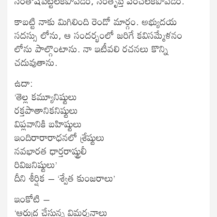
సంతోషపెట్టలేకపోవడం, సంతృప్తి పరచలేకపోవడం.
కాబట్టి నాకు మిగిలింది రెండో మార్గం. అభ్యుదయ
సదస్సు లోను, ఆ సందర్భంలో జరిగే కవిసమ్మేళనం
లోను పాల్గొంటాను. నా ఇటీవలి రచనలు కొన్ని
చదువుతాను.
ఉదా:
‘తెల్ల కమ్యూనిష్టులు
రక్తపాతానికనిష్టులు
విప్లవానికి బహిష్టులు
ఇందిరారారాధనలో శ్రేష్టులు
నవభారత ధార్తరాష్ట్రులీ
రివిజనిష్టులు’
దీని శీర్షిక – ‘శ్వేత కుంజరాలు’
ఇంకోటి –
‘ఆరుద్ర చేస్తున్న విమర్శనాలు