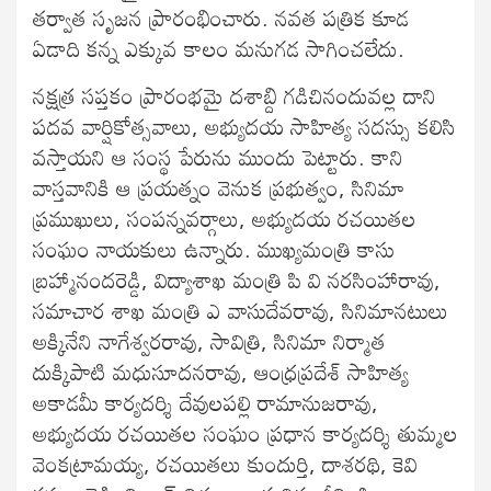
తర్వాత సృజన ప్రారంభించారు. నవత పత్రిక కూడ
ఏడాది కన్న ఎక్కువ కాలం మనుగడ సాగించలేదు.
నక్షత్ర సప్తకం ప్రారంభమై దశాబ్ది గడిచినందువల్ల దాని
పదవ వార్షికోత్సవాలు, అభ్యుదయ సాహిత్య సదస్సు కలిసి
వస్తాయని ఆ సంస్థ పేరును ముందు పెట్టారు. కాని
వాస్తవానికి ఆ ప్రయత్నం వెనుక ప్రభుత్వం, సినిమా
ప్రముఖులు, సంపన్నవర్గాలు, అభ్యుదయ రచయితల
సంఘం నాయకులు ఉన్నారు. ముఖ్యమంత్రి కాసు
బ్రహ్మానందరెడ్డి, విద్యాశాఖ మంత్రి పి వి నరసింహారావు,
సమాచార శాఖ మంత్రి ఎ వాసుదేవరావు, సినిమానటులు
అక్కినేని నాగేశ్వరరావు, సావిత్రి, సినిమా నిర్మాత
దుక్కిపాటి మధుసూదనరావు, ఆంధ్రప్రదేశ్ సాహిత్య
అకాడమీ కార్యదర్శి దేవులపల్లి రామానుజరావు,
అభ్యుదయ రచయితల సంఘం ప్రధాన కార్యదర్శి తుమ్మల
వెంకట్రామయ్య, రచయితలు కుందుర్తి, దాశరథి, కెవి