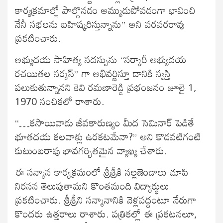
కార్యక్రమాల్లో పాల్గొనడం అమ్ముడుపోవడంగా భావించి
నేనీ సభలను బహిష్కరిస్తున్నాను” అని వరవరరావు
ప్రకటించారు.
అభ్యుదయ సాహిత్య సదస్సును “సర్కారీ అభ్యుదయ
రచయితల సర్కస్” గా అభివర్ణిస్తూ దానికి స్వస్తి
పలుకుతున్నానని కెవి రమణారెడ్డి ప్రభంజనం జూలై 1,
1970 సంచికలో రాశారు.
“…కసాయివాడు జీవకారుణ్యం మీద సెమినార్ పెడితే
భూతదయ కలవాళ్లు ఉరకటమేనా?” అని కొడవటిగంటి
కుటుంబరావు భావగర్భితమైన వ్యాఖ్య చేశారు.
ఈ సన్మాన కార్యక్రమంలో శ్రీశ్రీకి నల్లజెండాలు చూపి
నిరసన తెలుపుతామని కొంతమంది విద్యార్థులు
ప్రకటించారు. శ్రీశ్రీని సన్మానానికి వెళ్లవద్దంటూ నేరుగా
కొందరు ఉత్తరాలు రాశారు. పత్రికల్లో ఈ ప్రకటనలూ,