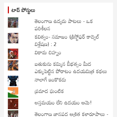
టాప్ పోస్టులు
తెలంగాణ ఉద్యమ పాటలు - ఒక
పరిశీలన
కవిత్వం- సమాజం (క్రిస్టోఫర్ కాడ్వెల్
విశ్లేషణ) : 2
విరామ చిహ్నం
బతుకును కమ్మిన బీభత్సం మీద
ఎక్కుపెట్టిన పోరాటం ఉదయమిత్ర కథలు
నాలాగే ఇంకొకడు
ప్రమాద ఘంటిక
అస్తమయం లేని ఉదయం ఆమె!
తెలంగాణ జానపద ఆశ్రిత కళారూపాలు -