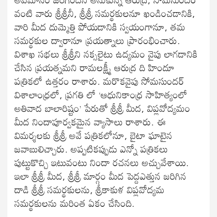
వంటి వారు శ్రీశ్రీనీ, శ్రీశ్రీ సమర్థకులనూ ఖండించడానికి,
వారి మీద దుమ్మెత్తి పోయడానికి స్వయంగానూ, తమ
సమర్థకుల ద్వారానూ ప్రయత్నాలు ప్రారంభించారు.
విశాఖ సభలు శ్రీశ్రీని నక్సలైటు ఉద్యమం వైపు లాగడానికి
చేసిన ప్రయత్నమని రామలక్ష్మీ ఆరుద్ర ది హిందూ
పత్రికలో ఉత్తరం రాశారు. మరొకవైపు సోమసుందర్
విశాలాంధ్రలో, ప్రగతి లో ‘ఆధునికాంధ్ర సాహిత్యంలో
అతివాద బాలారిష్టం’ పేరుతో శ్రీశ్రీ మీద, విప్లవోద్యమం
మీద నిందాపూర్వకమైన వ్యాసాలు రాశారు. ఈ
విమర్శలకు శ్రీశ్రీ అవే పత్రికలోనూ, బైటా ఘాటైన
జవాబులిచ్చారు. అప్పటికప్పుడు ఎన్నో పత్రికలు
పుట్టుకొచ్చి ఇటువంటు నిందా రచనలు అచ్చువేశాయి.
ఇలా శ్రీశ్రీ మీద, శ్రీశ్రీ మార్గం మీద పెద్దఎత్తున జరిగిన
దాడి శ్రీశ్రీ సమర్థకులను, శ్రీకాకుళ విప్లవోద్యమ
సమర్థకులను మరింత ఏకం చేసింది.