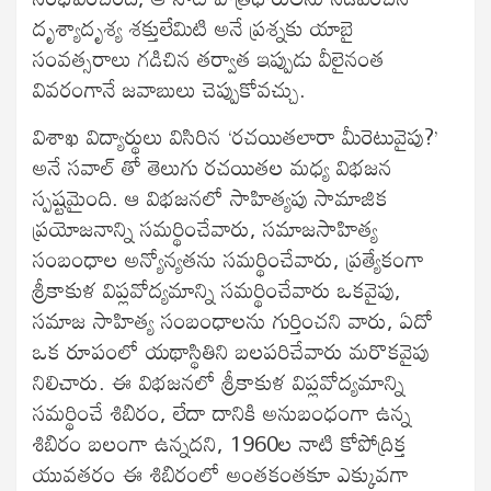
దృశ్యాదృశ్య శక్తులేమిటి అనే ప్రశ్నకు యాబై
సంవత్సరాలు గడిచిన తర్వాత ఇప్పుడు వీలైనంత
వివరంగానే జవాబులు చెప్పుకోవచ్చు.
విశాఖ విద్యార్థులు విసిరిన ‘రచయితలారా మీరెటువైపు?’
అనే సవాల్ తో తెలుగు రచయితల మధ్య విభజన
స్పష్టమైంది. ఆ విభజనలో సాహిత్యపు సామాజిక
ప్రయోజనాన్ని సమర్థించేవారు, సమాజసాహిత్య
సంబంధాల అన్యోన్యతను సమర్థించేవారు, ప్రత్యేకంగా
శ్రీకాకుళ విప్లవోద్యమాన్ని సమర్థించేవారు ఒకవైపు,
సమాజ సాహిత్య సంబంధాలను గుర్తించని వారు, ఏదో
ఒక రూపంలో యథాస్థితిని బలపరిచేవారు మరొకవైపు
నిలిచారు. ఈ విభజనలో శ్రీకాకుళ విప్లవోద్యమాన్ని
సమర్థించే శిబిరం, లేదా దానికి అనుబంధంగా ఉన్న
శిబిరం బలంగా ఉన్నదని, 1960ల నాటి కోపోద్రిక్త
యువతరం ఈ శిబిరంలో అంతకంతకూ ఎక్కువగా