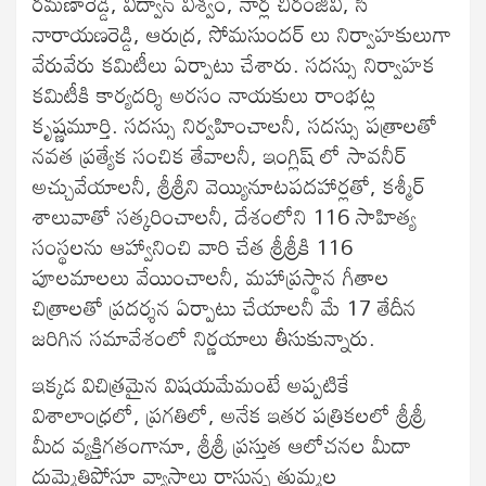
రమణారెడ్డి, విద్వాన్ విశ్వం, నార్ల చిరంజీవి, సి
నారాయణరెడ్డి, ఆరుద్ర, సోమసుందర్ లు నిర్వాహకులుగా
వేరువేరు కమిటీలు ఏర్పాటు చేశారు. సదస్సు నిర్వాహక
కమిటీకి కార్యదర్శి అరసం నాయకులు రాంభట్ల
కృష్ణమూర్తి. సదస్సు నిర్వహించాలనీ, సదస్సు పత్రాలతో
నవత ప్రత్యేక సంచిక తేవాలనీ, ఇంగ్లిష్ లో సావనీర్
అచ్చువేయాలనీ, శ్రీశ్రీని వెయ్యినూటపదహార్లతో, కశ్మీర్
శాలువాతో సత్కరించాలనీ, దేశంలోని 116 సాహిత్య
సంస్థలను ఆహ్వానించి వారి చేత శ్రీశ్రీకి 116
పూలమాలలు వేయించాలనీ, మహాప్రస్థాన గీతాల
చిత్రాలతో ప్రదర్శన ఏర్పాటు చేయాలనీ మే 17 తేదీన
జరిగిన సమావేశంలో నిర్ణయాలు తీసుకున్నారు.
ఇక్కడ విచిత్రమైన విషయమేమంటే అప్పటికే
విశాలాంధ్రలో, ప్రగతిలో, అనేక ఇతర పత్రికలలో శ్రీశ్రీ
మీద వ్యక్తిగతంగానూ, శ్రీశ్రీ ప్రస్తుత ఆలోచనల మీదా
దుమ్మెత్తిపోస్తూ వ్యాసాలు రాస్తున్న తుమ్మల