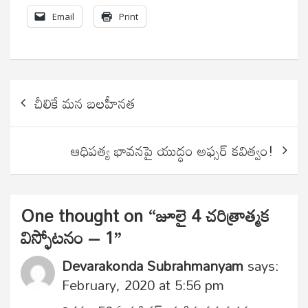
Email
Print
Post
చీలికే మన బలహీనత
navigation
ఆధిపత్య భావనపై యుద్ధం అఫ్సర్ కవిత్వం!
One thought on “
జూలై 4 చరిత్రాత్మక
విస్ఫోటనం – 1
”
Devarakonda Subrahmanyam
says:
February, 2020 at 5:56 pm