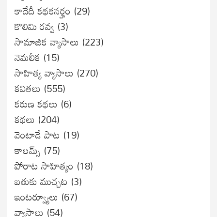
కాదేదీ కథకనర్హం
(29)
కొలిమి రవ్వ
(3)
సామాజిక వ్యాసాలు
(223)
నెమలీక
(15)
సాహిత్య వ్యాసాలు
(270)
కవితలు
(555)
కరుణ కథలు
(6)
కథలు
(204)
వెంటాడే పాట
(19)
కాలమ్స్
(75)
పోరాట సాహిత్యం
(18)
బతుకు ముచ్చట
(3)
ఇంటర్వ్యూలు
(67)
వ్యాసాలు
(54)