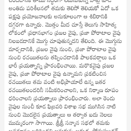
అంతిమ పరిశీలనలో తమకు తెలిసో తెలియకో ఏదో ఒక
పక్షపు ప్రయోజనాలకు అనుకూలంగా ఆ శిబిరానికి
దగ్గరగా ఉన్నారు. మొత్తం మీద చూస్తే తెలుగు సాహిత్య
లోకంలో ప్రధానభాగం ప్రజల వైపు, ప్రజా పోరాటాల వైపు
నిలబడడానికే మొగ్గు చూపుతున్నదని తేలింది. ఈ మొగ్గును
మార్చడానికి, ప్రజల వైపు నుంచి, ప్రజా పోరాటాల వైపు
నుంచి రచయితలను తప్పించడానికి పాలకవర్గాలు ఒక
భారీ ప్రయత్నాన్ని ప్రారంభించాయి. మరొకవైపు ప్రజల
వైపు, ప్రజా పోరాటాల వైపు ఉన్నామని ప్రకటించిన
రచయితలు తమ వంటి అభిప్రాయాలే ఉన్న ఇతర
రచయితలందరినీ సమీకరించాలని, ఒక నిర్మాణ రూపం
ధరించాలని ప్రయత్నాలు ప్రారంభించారు. అలా రెండు
వైపుల నుంచీ కూడ ఫిబ్రవరి విశాఖ సభ ముగిసిన నాటి
నుంచి మొదలైన ప్రయత్నాలు ఆ తర్వాత ఐదు నెలలు
ముమ్మరంగా సాగాయి. శ్రీశ్రీ సన్మాన సభలో తమకు
అవమానం జరిగిందని అనుకున్న ఆరుద్ర, సోమసుందర్