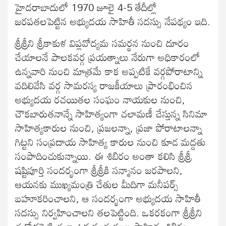
హైదరాబాదులో 1970 జూలై 4-5 తేదీల్లో
జరపతలపెట్టిన అభ్యుదయ సాహితీ సదస్సు నేపథ్యం ఇది.
శ్రీశ్రీని శ్రీకాకుళ విప్లవోద్యమ సమర్థన నుంచి దూరం
చేయాలనే పాలకవర్గ ప్రయత్నాలు నేరుగా అధికారంలో
ఉన్నవారి నుంచి మాత్రమే కాక అప్పటికే వర్గపోరాటాన్ని
వదిలివేసి వర్గ సామరస్య రాజకీయాలు ప్రారంభించిన
అభ్యుదయ రచయితల సంఘం నాయకుల నుంచి,
చౌకబారుతనాన్నే సాహిత్యంగా చలామణీ చేస్తున్న సినిమా
సాహిత్యకారుల నుంచి, ప్రజలన్నా, ప్రజా పోరాటాలన్నా
గిట్టని సంప్రదాయ సాహిత్య కారుల నుంచి కూడ మద్దతు
సంపాదించుకున్నాయి. ఈ శిబిరం అంతా కలిసి శ్రీశ్రీ
షష్టిపూర్తి సందర్భంగా శ్రీశ్రీకి సన్మానం జరపాలని,
ఆయనకు ముఖ్యమంత్రి చేతుల మీదిగా మనీపర్స్
బహూకరించాలని, ఆ సందర్భంగా అభ్యుదయ సాహితీ
సదస్సు నిర్వహించాలని తలపెట్టింది. ఒకరకంగా శ్రీశ్రీని