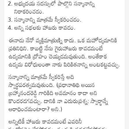
అభ్యుదయ సదస్సులో పాల్గొని సన్మానాన్ని
నిరాకరించడం.
సన్మానాన్ని మాత్రమే స్వీకరించడం.
అన్ని సభలకు హాజరు కావడం.
ఈనాడు నేనో వ్యక్తిమాత్రుణ్ని కాదు. ఒక మహోద్యమానికి
ప్రతినిధిని. కాబట్టి నేను గైరుహాజరు కావడమంటే
ఉద్యమానికి ద్రోహం చెయ్యడమవుతుంది. అంతేకాక
ఉద్యమ విరోధులంతా నాకు పిరికితనాన్ని అంటకట్టవచ్చు.
సన్మానాన్ని మాత్రమే స్వీకరిస్తే అది
స్వార్థపరత్వమవుతుంది. (ప్రధానాతిథి అయిన
బ్రహ్మానందరెడ్డి గారికిది అవమానం కాదా అని
కొందరడగవచ్చు. దానికి నా ఎదురుప్రశ్న: స్వార్థాన్నే
ఆరాధించమంటారా? అని.)
అన్నిటికీ హాజరు కావడమంటే ఎవరినీ