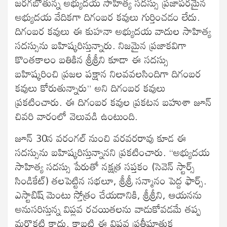
జరగబోతున్న అభ్యుదయ సాహిత్య సదస్సు ప్రజాపరమైన
అభ్యుదయ వేదికగా దిగంబర కవులు గుర్తించడం లేదు.
దిగంబర కవులు ఈ కుహనా అభ్యుదయ వాదుల సాహిత్య
సదస్సును బహిష్కరిస్తున్నారు. నిజమైన ప్రజాకవిగా
కొంతకాలం బతికిన శ్రీశ్రీని కూడా ఈ సదస్సు
బహిష్కరించి ప్రజల పక్షాన నిలవవలసిందిగా దిగంబర
కవులు కోరుతున్నారు” అని దిగంబర కవులు
ప్రకటించారు. ఈ దిగంబర కవుల ప్రకటన బహుశా జూన్
చివరి వారంలో వెలువడి ఉంటుంది.
జూన్ 30న వరంగల్ నుంచి వరవరరావు కూడ ఈ
సదస్సును బహిష్కరిస్తున్నానని ప్రకటించారు. “అభ్యుదయ
సాహిత్య సదస్సు పేరుతో నక్షత్ర సప్తకం (సెవెన్ స్టార్స్
సిండికేట్) తలపెట్టిన సభలూ, శ్రీశ్రీ సన్మానం పెద్ద ఫార్స్.
ఎస్టాబిష్ మెంటు స్తోత్రం చేయడానికి, శ్రీశ్రీని, ఆయనను
అనుసరిస్తున్న విప్లవ రచయితలను వాడుకోవడమే తప్ప
మరొకటి కాదు. కాబట్టి ఈ విప్లవ ప్రతీఘాతుక