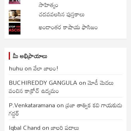
సాహిత్యం
చదవవలసిన పుస్తకాలు
ఖండాంతర కాషాయ ఫాసిజం
మీ అభిప్రాయాలు
huhu
on
వేలా జాలం!
BUCHIREDDY GANGULA
on
మోడీ మెడలు
వంచిన కాక్రోచ్ ఉద్యమం
P.Venkataramana
on
ప్రజా తాత్విక కవి గాయకుడు
గద్దర్
Iqbal Chand
on
జాలరి పదాలు