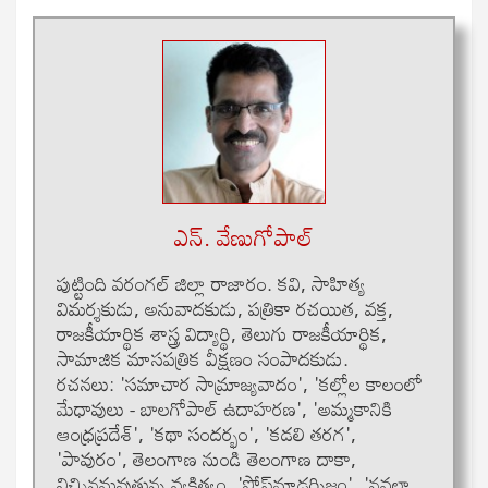
ఎన్. వేణుగోపాల్
పుట్టింది వరంగల్ జిల్లా రాజారం. కవి, సాహిత్య
విమర్శకుడు, అనువాదకుడు, పత్రికా రచయిత, వక్త,
రాజకీయార్థిక శాస్త్ర విద్యార్థి, తెలుగు రాజకీయార్థిక,
సామాజిక మాసపత్రిక వీక్షణం సంపాదకుడు.
ర‌చ‌న‌లు: 'స‌మాచార సామ్రాజ్య‌వాదం', 'క‌ల్లోల కాలంలో
మేధావులు - బాల‌గోపాల్ ఉదాహ‌ర‌ణ‌', 'అమ్మ‌కానికి
ఆంధ్ర‌ప్ర‌దేశ్‌', 'క‌థా సంద‌ర్భం', 'క‌డ‌లి త‌ర‌గ‌',
'పావురం', తెలంగాణ నుండి తెలంగాణ దాకా,
విచ్ఛిన‌మ‌వుతున్న వ్య‌క్తిత్వం, 'పోస్ట్‌మాడ‌ర్నిజం', 'న‌వ‌లా