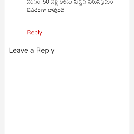
విరసం 50 ఏళ్ల కితమ్ పుట్టిన వరుసక్రమం
వివరంగా బావుంది
Reply
Leave a Reply