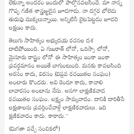
లేకున్నా అందరం ఇందులో పాల్గొనవలసిందే. మా నాన్న
గొప్ప గణిత శాస్త్రజ్ఞుడైన జూదగాడు. నా దగ్గర బోలెడు
తురుఫు ముక్కలున్నాయి. అన్నిటినీ బైటపెట్టడం జూదరి
లక్షణం కాదు.
తెలుగు సాహిత్యం అభ్యుదయ రచనల దశ
దాటిపోయింది. ఏ గుజరాత్ లోనో, ఒరిస్సా లోనో,
మైసూరు రాష్ట్రం లోనో ఈ సాహిత్యం ఇంకా ఇంకా
ప్రవర్ధమానం అయితే బాగుంటుంది. మనకు కావలసింది
అరసం కాదు, విరసం (విప్లవ రచయితల సంఘం)
అంటారు కొందరు. అవి రెండూ కాదు, కావాలి
లావారసం అంటాను నేను. అనగా లాక్షణికవాద
రచయితల సంఘం. లక్ష్యం సామ్యవాదం. దానికి దారితీసే
లక్షణాలను ప్రవర్తించేవాళ్లే లాక్షణికవాదులు. ఇది
క్షణికవాదం కాదు. కారాదు.”
(మిగతా వచ్చే సంచికలో)