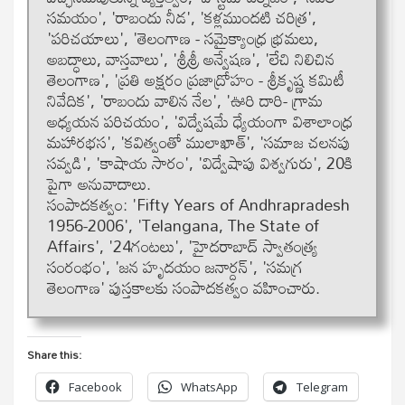
స‌మ‌యం', 'రాబందు నీడ‌', 'క‌ళ్ల‌ముంద‌టి చ‌రిత్ర‌',
'ప‌రిచ‌యాలు', 'తెలంగాణ‌ - స‌మైక్యాంధ్ర భ్ర‌మ‌లు,
అబ‌ద్ధాలు, వాస్త‌వాలు', 'శ్రీశ్రీ అన్వేష‌ణ‌', 'లేచి నిలిచిన
తెలంగాణ‌', 'ప్ర‌తి అక్ష‌రం ప్ర‌జాద్రోహం - శ్రీకృష్ణ క‌మిటీ
నివేదిక‌', 'రాబందు వాలిన నేల‌', 'ఊరి దారి- గ్రామ
అధ్య‌య‌న ప‌రిచ‌యం', 'విద్వేష‌మే ధ్యేయంగా విశాలాంధ్ర
మ‌హార‌భ‌స‌', 'క‌విత్వంతో ములాఖాత్‌', 'సమాజ చలనపు
సవ్వడి', 'కాషాయ సారం', 'విద్వేషాపు విశ్వగురు', 20కి
పైగా అనువాదాలు.
సంపాద‌క‌త్వం: 'Fifty Years of Andhrapradesh
1956-2006', 'Telangana, The State of
Affairs', '24గంట‌లు', 'హైద‌రాబాద్ స్వాతంత్య్ర
సంరంభం', 'జ‌న హృద‌యం జ‌నార్ద‌న్‌', 'స‌మ‌గ్ర
తెలంగాణ' పుస్త‌కాల‌కు సంపాద‌క‌త్వం వ‌హించారు.
Share this:
Facebook
WhatsApp
Telegram