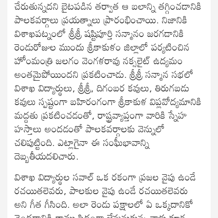
చేరుతున్నదని బైటపడిన తర్వాత ఆ బలాన్ని తగ్గించడానికి
పాలకవర్గాలు ప్రయత్నాలు ప్రారంభించాయి. నిజానికి
విశాఖపట్నంలో శ్రీశ్రీ షష్టిపూర్తి సన్మానం జరగడానికి
రెండురోజుల ముందు శ్రీకాకుళం జిల్లాలో పర్యటించిన
హోంమంత్రి జలగం వెంగళరావు నక్సలైట్ ఉద్యమం
అంతమైపోయిందని ప్రకటించాడు. శ్రీశ్రీ సన్మాన సభలో
విశాఖ విద్యార్థులు, శ్రీశ్రీ, దిగంబర కవులు, తిరుగబడు
కవులు స్పష్టంగా బహిరంగంగా శ్రీకాకుళ విప్లవోద్యమానికి
మద్దతు ప్రకటించడంతో, రాష్ట్రవ్యాప్తంగా వారికి స్నేహ
హస్తాలు అందడంతో పాలకవర్గాలకు వెన్నులో
చలిపుట్టింది. ఎట్లాగైనా ఈ సంఘీభావాన్ని
దెబ్బతీయదలిచారు.
విశాఖ విద్యార్థుల సవాల్ ఒక రకంగా ప్రజల వైపు ఉండే
రచయితలెవరు, పాలకుల వైపు ఉండే రచయితలెవరు
అని గీత గీసింది. అలా రెండు పక్షాలలో ఏ ఒక్కదానికో
చెందడానికి తాము సిద్ధంగా లేమనుకున్న వాళ్లు కూడ