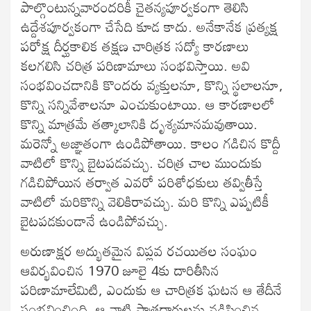
పాల్గొంటున్నవారందరికీ చైతన్యపూర్వకంగా తెలిసి
ఉద్దేశపూర్వకంగా చేసేది కూడ కాదు. అనేకానేక ప్రత్యక్ష
పరోక్ష దీర్ఘకాలిక తక్షణ చారిత్రక సద్యో కారణాలు
కలగలిసి చరిత్ర పరిణామాలు సంభవిస్తాయి. అవి
సంభవించడానికి కొందరు వ్యక్తులనూ, కొన్ని స్థలాలనూ,
కొన్ని సన్నివేశాలనూ ఎంచుకుంటాయి. ఆ కారణాలలో
కొన్ని మాత్రమే తత్కాలానికి దృశ్యమానమవుతాయి.
మరెన్నో అజ్ఞాతంగా ఉండిపోతాయి. కాలం గడిచిన కొద్దీ
వాటిలో కొన్ని బైటపడవచ్చు. చరిత్ర చాల ముందుకు
గడిచిపోయిన తర్వాత ఎవరో పరిశోధకులు తవ్వితీస్తే
వాటిలో మరికొన్ని వెలికిరావచ్చు. మరి కొన్ని ఎప్పటికీ
బైటపడకుండానే ఉండిపోవచ్చు.
అరుణాక్షర అద్భుతమైన విప్లవ రచయితల సంఘం
ఆవిర్భవించిన 1970 జూలై 4కు దారితీసిన
పరిణామాలేమిటి, ఎందుకు ఆ చారిత్రక ఘటన ఆ తేదీనే
సంభవించింది, ఆ నాటి పాత్రధారులను నడిపించిన