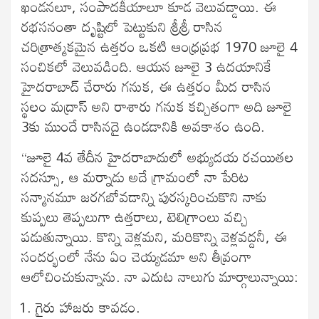
ఖండనలూ, సంపాదకీయాలూ కూడ వెలువడ్డాయి. ఈ
రభసనంతా దృష్టిలో పెట్టుకుని శ్రీశ్రీ రాసిన
చరిత్రాత్మకమైన ఉత్తరం ఒకటి ఆంధ్రప్రభ 1970 జూలై 4
సంచికలో వెలువడింది. ఆయన జూలై 3 ఉదయానికే
హైదరాబాద్ చేరారు గనుక, ఈ ఉత్తరం మీద రాసిన
స్థలం మద్రాస్ అని రాశారు గనుక కచ్చితంగా అది జూలై
3కు ముందే రాసినదై ఉండడానికి అవకాశం ఉంది.
“జూలై 4వ తేదీన హైదరాబాదులో అభ్యుదయ రచయితల
సదస్సూ, ఆ మర్నాడు అదే గ్రామంలో నా పేరిట
సన్మానమూ జరగబోవడాన్ని పురస్కరించుకొని నాకు
కుప్పలు తెప్పలుగా ఉత్తరాలు, టెలిగ్రాంలు వచ్చి
పడుతున్నాయి. కొన్ని వెళ్లమని, మరికొన్ని వెళ్లవద్దనీ, ఈ
సందర్భంలో నేను ఏం చెయ్యడమా అని తీవ్రంగా
ఆలోచించుకున్నాను. నా ఎదుట నాలుగు మార్గాలున్నాయి:
గైరు హాజరు కావడం.