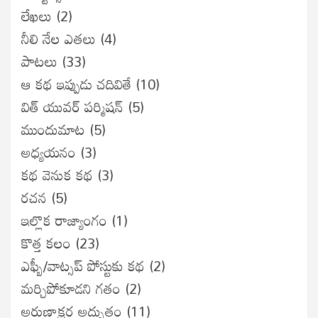
లేఖలు
(2)
నీలి నేల ఎతలు
(4)
పాటలు
(33)
ఆ కథ ఇప్పుడు చదివితే
(10)
విత్ యువర్ పర్మిషన్
(5)
ముందుమాట
(5)
అధ్యయనం
(3)
కథ వెనుక కథ
(3)
రచన
(5)
ఇల్లొక రాజ్యాంగం
(1)
కొత్త కలం
(23)
ఎఫ్బీ/వాట్సప్ పోస్టుకు కథ
(2)
మర్చిపోకూడని గతం
(2)
అరుణాక్షర అద్భుతం
(11)