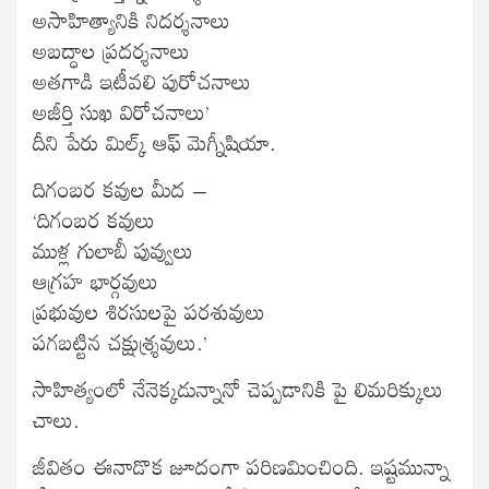
అసాహిత్యానికి నిదర్శనాలు
అబద్ధాల ప్రదర్శనాలు
అతగాడి ఇటీవలి పురోచనాలు
అజీర్తి సుఖ విరోచనాలు’
దీని పేరు మిల్క్ ఆఫ్ మెగ్నీషియా.
దిగంబర కవుల మీద –
‘దిగంబర కవులు
ముళ్ల గులాబీ పువ్వులు
ఆగ్రహ భార్గవులు
ప్రభువుల శిరసులపై పరశువులు
పగబట్టిన చక్షుశ్శ్రవులు.’
సాహిత్యంలో నేనెక్కడున్నానో చెప్పడానికి పై లిమరిక్కులు
చాలు.
జీవితం ఈనాడొక జూదంగా పరిణమించింది. ఇష్టమున్నా