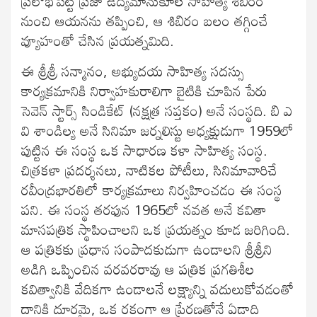
ప్రలోభపెట్టి ప్రజా ఉద్యమానుకూల సాహిత్య శిబిరం
నుంచి ఆయనను తప్పించి, ఆ శిబిరం బలం తగ్గించే
వ్యూహంతో చేసిన ప్రయత్నమిది.
ఈ శ్రీశ్రీ సన్మానం, అభ్యుదయ సాహిత్య సదస్సు
కార్యక్రమానికి నిర్వాహకురాలిగా బైటికి చూపిన పేరు
సెవెన్ స్టార్స్ సిండికేట్ (నక్షత్ర సప్తకం) అనే సంస్థది. బి ఎ
వి శాండిల్య అనే సినిమా జర్నలిస్టు అధ్యక్షుడుగా 1959లో
పుట్టిన ఈ సంస్థ ఒక సాధారణ కళా సాహిత్య సంస్థ.
చిత్రకళా ప్రదర్శనలు, నాటికల పోటీలు, సినిమావారిచే
రవీంద్రభారతిలో కార్యక్రమాలు నిర్వహించడం ఈ సంస్థ
పని. ఈ సంస్థ తరఫున 1965లో నవత అనే కవితా
మాసపత్రిక స్థాపించాలని ఒక ప్రయత్నం కూడ జరిగింది.
ఆ పత్రికకు ప్రధాన సంపాదకుడుగా ఉండాలని శ్రీశ్రీని
అడిగి ఒప్పించిన వరవరరావు ఆ పత్రిక ప్రగతిశీల
కవిత్వానికి వేదికగా ఉండాలనే లక్ష్యాన్ని వదులుకోవడంతో
దానికి దూరమై, ఒక రకంగా ఆ ప్రేరణతోనే ఏడాది