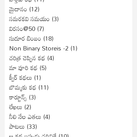
మైదానం
(12)
సమరకవి సమయం
(3)
విరసం@50
(7)
సుదూర బింబం
(18)
Non Binary Storeis -2
(1)
చరిత్ర చెప్పిన కథ
(4)
మా వూరి కథ
(5)
క్వీర్ కథలు
(1)
బొమ్మకు కథ
(11)
కార్టూన్స్
(3)
లేఖలు
(2)
నీలి నేల ఎతలు
(4)
పాటలు
(33)
ఆ కథ ఇప్పుడు చదివితే
(10)