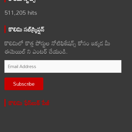
511,205 hits
కొలిమి సబ్‌స్క్రిప్షన్
కొలిమిలో కొత్త పోస్టుల నోటిఫికేషన్స్ కోసం ఇక్కడ మీ
ఈమెయిల్ ని ఎంటర్ చేయండి.
Email
Address
Subscribe
కొలిమి ఫేస్‌బుక్ పేజీ