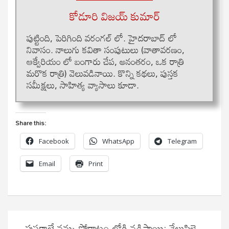
కోడూరి విజయ్ కుమార్
పుట్టింది, పెరిగింది వరంగల్ లో. హైదరాబాద్ లో
నివాసం. నాలుగు కవితా సంపుటులు (వాతావరణం,
ఆక్వేరియం లో బంగారు చేప, అనంతరం, ఒక రాత్రి
మరొక రాత్రి) వెలువడినాయి. కొన్ని కథలు, పుస్తక
సమీక్షలు, సాహిత్య వ్యాసాలు కూడా.
Share this:
Facebook
WhatsApp
Telegram
Email
Print
Post
పుస్తకాలే నన్ను పోరాటం లోకి నడిపాయి: వేలుపిళ్లై