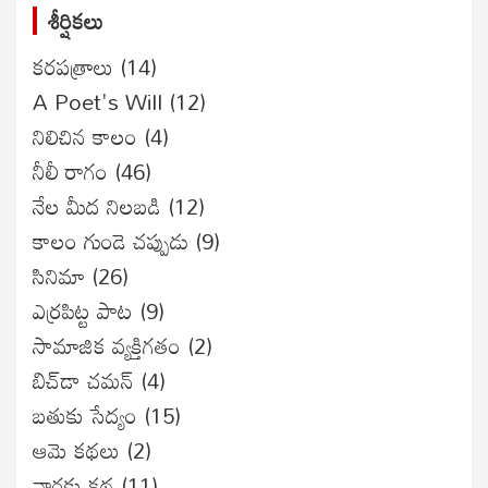
శీర్షికలు
కరపత్రాలు
(14)
A Poet's Will
(12)
నిలిచిన కాలం
(4)
నీలీ రాగం
(46)
నేల మీద నిలబడి
(12)
కాలం గుండె చప్పుడు
(9)
సినిమా
(26)
ఎర్రపిట్ట పాట
(9)
సామాజిక వ్యక్తిగతం
(2)
బిచ్‌డా చమన్
(4)
బతుకు సేద్యం
(15)
ఆమె కథలు
(2)
వార్తకు కథ
(11)