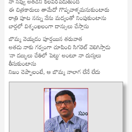
నా నవ్వు అతడిని కలవరపెడుతుంది
ఈ చిత్రకారులు తామేదో గొప్పవాళ్ళమనుకుంటారు
రాత్రి పూట నన్ను నేను మద్యంతో నింపుకుంటాను
బార్లలో విశృంఖలంగా డాన్సులు చేస్తాను
బొమ్మ వెయ్యడం పూర్తయిన తరువాత
అతడు నాకు గర్వంగా చూపించి సిగరెట్ వెలిగిస్తాడు
‘నా డబ్బులు చేతిలో పెట్టు’ అంటూ నా దుస్తులు
తీసుకుంటాను
నిజం చెప్పాలంటే, ఆ బొమ్మ నాలాగ లేనే లేదు