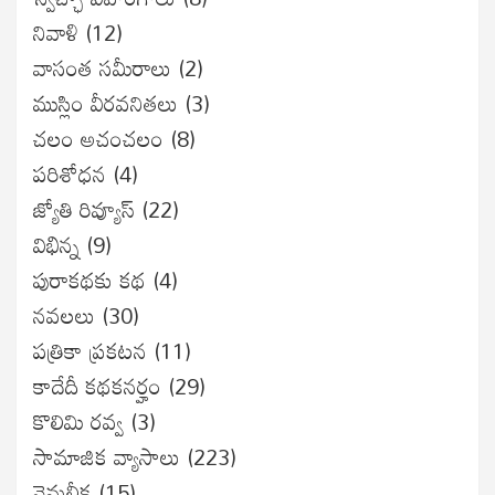
నివాళి
(12)
వాసంత సమీరాలు
(2)
ముస్లిం వీరవనితలు
(3)
చలం అచంచలం
(8)
ప‌రిశోధ‌న‌
(4)
జ్యోతి రివ్యూస్
(22)
విభిన్న
(9)
పురాకథకు కథ
(4)
నవలలు
(30)
పత్రికా ప్రకటన
(11)
కాదేదీ కథకనర్హం
(29)
కొలిమి రవ్వ
(3)
సామాజిక వ్యాసాలు
(223)
నెమలీక
(15)