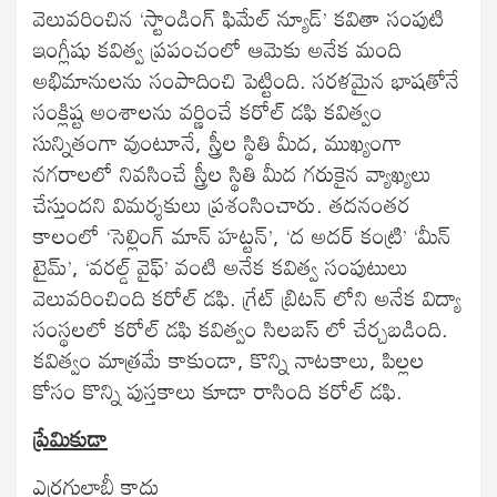
వెలువరించిన ‘స్టాండింగ్ ఫిమేల్ న్యూడ్’ కవితా సంపుటి
ఇంగ్లీషు కవిత్వ ప్రపంచంలో ఆమెకు అనేక మంది
అభిమానులను సంపాదించి పెట్టింది. సరళమైన భాషతోనే
సంక్లిష్ట అంశాలను వర్ణించే కరోల్ డఫి కవిత్వం
సున్నితంగా వుంటూనే, స్త్రీల స్థితి మీద, ముఖ్యంగా
నగరాలలో నివసించే స్త్రీల స్థితి మీద గరుకైన వ్యాఖ్యలు
చేస్తుందని విమర్శకులు ప్రశంసించారు. తదనంతర
కాలంలో ‘సెల్లింగ్ మాన్ హట్టన్’, ‘ద అదర్ కంట్రి’ ‘మీన్
టైమ్’, ‘వరల్డ్ వైఫ్’ వంటి అనేక కవిత్వ సంపుటులు
వెలువరించింది కరోల్ డఫి. గ్రేట్ బ్రిటన్ లోని అనేక విద్యా
సంస్థలలో కరోల్ డఫి కవిత్వం సిలబస్ లో చేర్చబడింది.
కవిత్వం మాత్రమే కాకుండా, కొన్ని నాటకాలు, పిల్లల
కోసం కొన్ని పుస్తకాలు కూడా రాసింది కరోల్ డఫి.
ప్రేమికుడా
ఎర్రగులాబీ కాదు