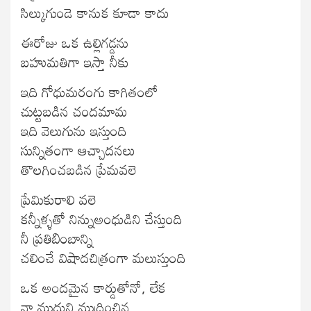
సిల్కుగుండె కానుక కూడా కాదు
ఈరోజు ఒక ఉల్లిగడ్డను
బహుమతిగా ఇస్తా నీకు
ఇది గోధుమరంగు కాగితంలో
చుట్టబడిన చందమామ
ఇది వెలుగును ఇస్తుంది
సున్నితంగా ఆచ్చాదనలు
తొలగించబడిన ప్రేమవలె
ప్రేమికురాలి వలె
కన్నీళ్ళతో నిన్నుఅంధుడిని చేస్తుంది
నీ ప్రతిబింబాన్ని
చలించే విషాదచిత్రంగా మలుస్తుంది
ఒక అందమైన కార్డుతోనో, లేక
నా ముద్దుని ముద్రించిన