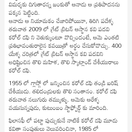
విమర్శకు దిగుతారన్న జంకుతో ఆనాడు ఆ ప్రతిపాదనను
పక్కన పెట్టింది.
ఆనాడు ఆ నియామకం చేజారిపోయినా, తిరిగి పదేళ్ళ
తరువాత 2009 లో గ్రేట్ బ్రిటన్ ఆస్థాన కవి పదవి
కరోల్ డఫి ని వెతుక్కుంటూ వొచ్చిందంటే, ఆమె ఎంతటి
ప్రతిభావంతురాలైన కవయిత్రో అర్థం చేసుకోవొచ్చు. 400
యేళ్ళ చరిత్రలో గ్రేట్ బ్రిటన్ ఆస్థాన కవి పదవిని
అధిష్టించిన తొలి మహిళ, తొలి స్కాట్లాండ్ దేశీయురాలు
కరోల్ డఫి.
1955 లో గ్లాస్గో లో జన్మించిన కరోల్ డఫి తండ్రి ఐరిష్
దేశీయుడు. తలిదండ్రులకు తొలి సంతానం. కరోల్ డఫి
తరువాత నలుగురు తమ్ముళ్ళు. ఆమెకు ఆరేళ్ళ
వయసున్నపుడు, కుటుంబం స్టాఫ్ఫోర్డ్ కు మారింది.
ఫిలాసఫీ లో పట్టా పుచ్చుకునే నాటికే కరోల్ డఫి మూడు
కవితా సంపుతులు వెలువరించినా, 1985 లో