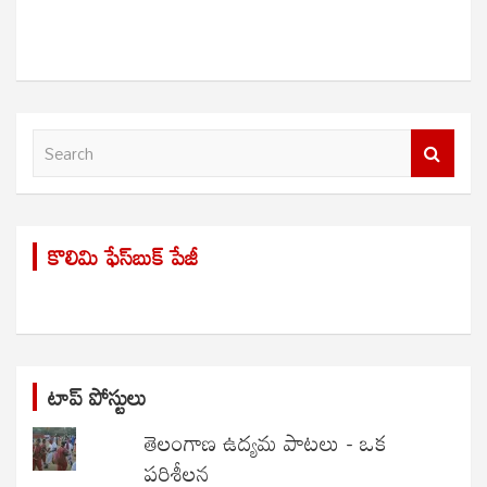
S
e
a
r
కొలిమి ఫేస్‌బుక్ పేజీ
c
h
టాప్ పోస్టులు
తెలంగాణ ఉద్యమ పాటలు - ఒక
పరిశీలన