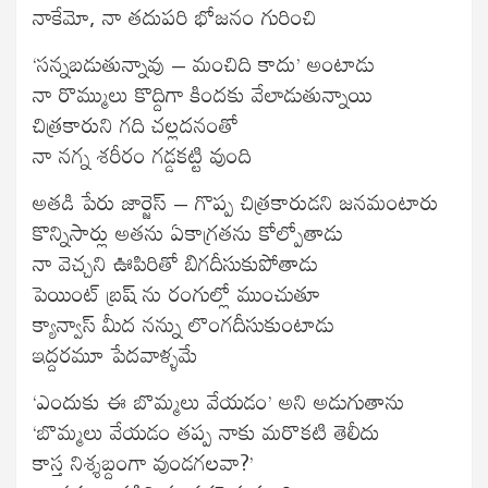
నాకేమో, నా తదుపరి భోజనం గురించి
‘సన్నబడుతున్నావు – మంచిది కాదు’ అంటాడు
నా రొమ్ములు కొద్దిగా కిందకు వేలాడుతున్నాయి
చిత్రకారుని గది చల్లదనంతో
నా నగ్న శరీరం గడ్డకట్టి వుంది
అతడి పేరు జార్జెస్ – గొప్ప చిత్రకారుడని జనమంటారు
కొన్నిసార్లు అతను ఏకాగ్రతను కోల్పోతాడు
నా వెచ్చని ఊపిరితో బిగదీసుకుపోతాడు
పెయింట్ బ్రష్ ను రంగుల్లో ముంచుతూ
క్యాన్వాస్ మీద నన్ను లొంగదీసుకుంటాడు
ఇద్దరమూ పేదవాళ్ళమే
‘ఎందుకు ఈ బొమ్మలు వేయడం’ అని అడుగుతాను
‘బొమ్మలు వేయడం తప్ప నాకు మరొకటి తెలీదు
కాస్త నిశ్శబ్దంగా వుండగలవా?’