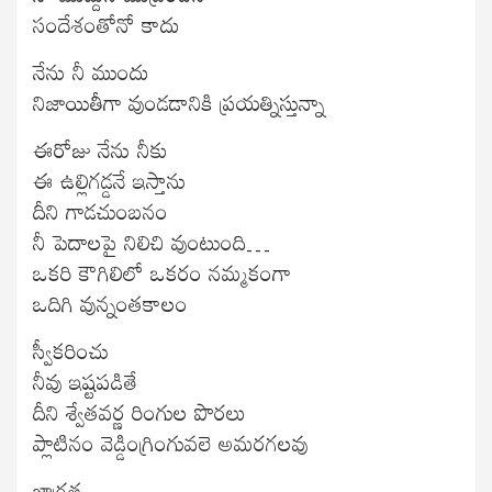
సందేశంతోనో కాదు
నేను నీ ముందు
నిజాయితీగా వుండడానికి ప్రయత్నిస్తున్నా
ఈరోజు నేను నీకు
ఈ ఉల్లిగడ్డనే ఇస్తాను
దీని గాడచుంబనం
నీ పెదాలపై నిలిచి వుంటుంది…
ఒకరి కౌగిలిలో ఒకరం నమ్మకంగా
ఒదిగి వున్నంతకాలం
స్వీకరించు
నీవు ఇష్టపడితే
దీని శ్వేతవర్ణ రింగుల పొరలు
ప్లాటినం వెడ్డింగ్రింగువలె అమరగలవు
జాగ్రత్త