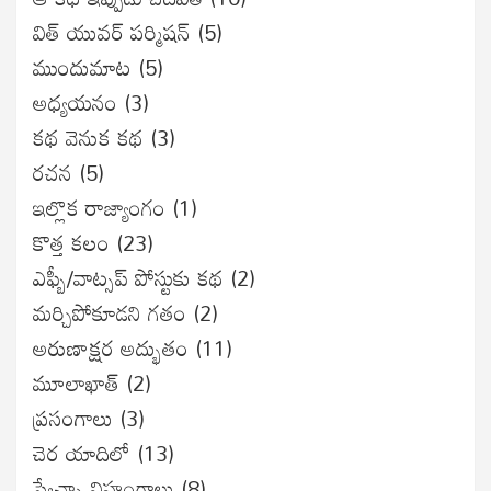
విత్ యువర్ పర్మిషన్
(5)
ముందుమాట
(5)
అధ్యయనం
(3)
కథ వెనుక కథ
(3)
రచన
(5)
ఇల్లొక రాజ్యాంగం
(1)
కొత్త కలం
(23)
ఎఫ్బీ/వాట్సప్ పోస్టుకు కథ
(2)
మర్చిపోకూడని గతం
(2)
అరుణాక్షర అద్భుతం
(11)
మూలాఖాత్
(2)
ప్రసంగాలు
(3)
చెర యాదిలో
(13)
స్వేచ్ఛా విహంగాలు
(8)