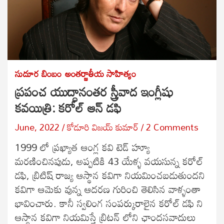
సుదూర బింబం
అంతర్జాతీయ సాహిత్యం
ప్రపంచ యుద్ధానంతర స్త్రీవాద ఇంగ్లీషు
కవయిత్రి: కరోల్ ఆన్ డఫి
June, 2022
కోడూరి విజయ్ కుమార్
2 Comments
1999 లో ప్రఖ్యాత ఆంగ్ల కవి టెడ్ హ్యూ
మరణించినపుడు, అప్పటికి 43 యేళ్ళ వయసున్న కరోల్
డఫి, బ్రిటిష్ రాజ్య ఆస్థాన కవిగా నియమించబడుతుందని
కవిగా ఆమెకు వున్న ఆదరణ గురించి తెలిసిన వాళ్ళంతా
భావించారు. కానీ స్వలింగ సంపర్కురాలైన కరోల్ డఫి ని
ఆస్థాన కవిగా నియమిస్తే బ్రిటన్ లోని ఛాందసవాదులు