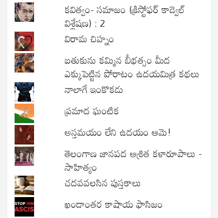
కవిత్వం- సమాజం (క్రిస్టోఫర్ కాడ్వెల్
విశ్లేషణ) : 2
విరామ చిహ్నం
బతుకును కమ్మిన బీభత్సం మీద
ఎక్కుపెట్టిన పోరాటం ఉదయమిత్ర కథలు
నాలాగే ఇంకొకడు
ప్రమాద ఘంటిక
అస్తమయం లేని ఉదయం ఆమె!
తెలంగాణ జానపద ఆశ్రిత కళారూపాలు -
సాహిత్యం
చదవవలసిన పుస్తకాలు
ఖండాంతర కాషాయ ఫాసిజం