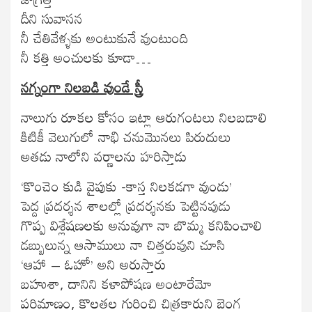
దీని సువాసన
నీ చేతివేళ్ళకు అంటుకునే వుంటుంది
నీ కత్తి అంచులకు కూడా…
నగ్నంగా నిలబడి వుండే స్త్రీ
నాలుగు రూకల కోసం ఇట్లా ఆరుగంటలు నిలబడాలి
కిటికీ వెలుగులో నాభి చనుమొనలు పిరుదులు
అతడు నాలోని వర్ణాలను హరిస్తాడు
‘కొంచెం కుడి వైపుకు -కాస్త నిలకడగా వుండు’
పెద్ద ప్రదర్శన శాలల్లో ప్రదర్శనకు పెట్టినపుడు
గొప్ప విశ్లేషణలకు అనువుగా నా బొమ్మ కనిపించాలి
డబ్బులున్న ఆసాములు నా చిత్తరువుని చూసి
‘ఆహా – ఓహో’ అని అరుస్తారు
బహుశా, దానిని కళాపోషణ అంటారేమో
పరిమాణం, కొలతల గురించి చిత్రకారుని బెంగ