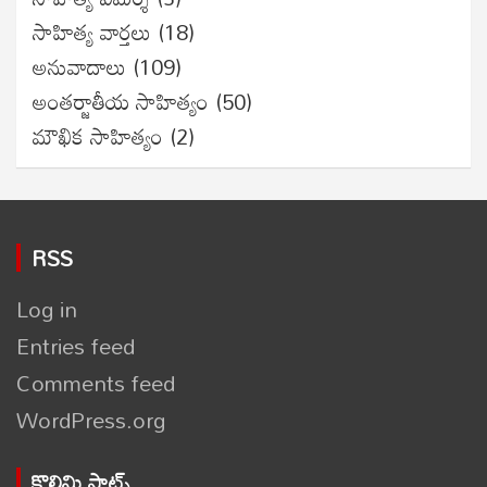
సాహిత్య వార్తలు
(18)
అనువాదాలు
(109)
అంతర్జాతీయ సాహిత్యం
(50)
మౌఖిక సాహిత్యం
(2)
RSS
Log in
Entries feed
Comments feed
WordPress.org
కొలిమి స్టాట్స్