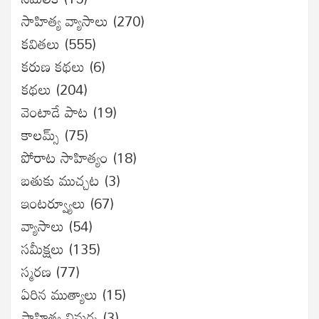
సాహిత్య వ్యాసాలు
(270)
కవితలు
(555)
కరుణ కథలు
(6)
కథలు
(204)
వెంటాడే పాట
(19)
కాలమ్స్
(75)
పోరాట సాహిత్యం
(18)
బతుకు ముచ్చట
(3)
ఇంటర్వ్యూలు
(67)
వ్యాసాలు
(54)
సమీక్షలు
(135)
స్మరణ
(77)
ఏరిన ముత్యాలు
(15)
సాహిత్య విమర్శ
(3)