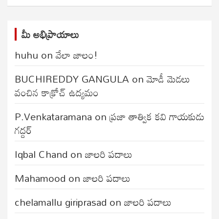
మీ అభిప్రాయాలు
huhu
on
వేలా జాలం!
BUCHIREDDY GANGULA
on
మోడీ మెడలు
వంచిన కాక్రోచ్ ఉద్యమం
P.Venkataramana
on
ప్రజా తాత్విక కవి గాయకుడు
గద్దర్
Iqbal Chand
on
జాలరి పదాలు
Mahamood
on
జాలరి పదాలు
chelamallu giriprasad
on
జాలరి పదాలు