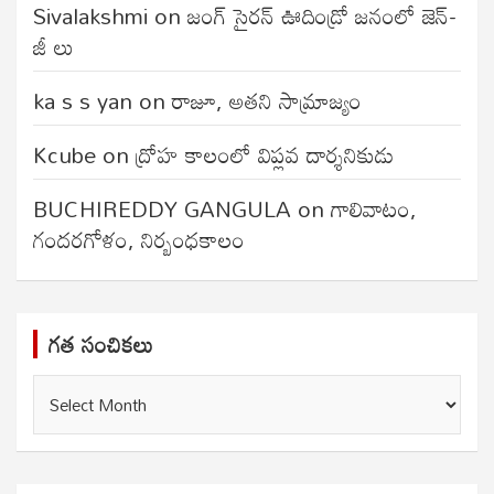
Sivalakshmi
on
జంగ్‌ సైరన్‌ ఊదిండ్రో జనంలో జెన్-
జీ లు
ka s s yan
on
రాజూ, అతని సామ్రాజ్యం
Kcube
on
ద్రోహ కాలంలో విప్లవ దార్శనికుడు
BUCHIREDDY GANGULA
on
గాలివాటం,
గందరగోళం, నిర్బంధకాలం
గత సంచికలు
గత
సంచికలు