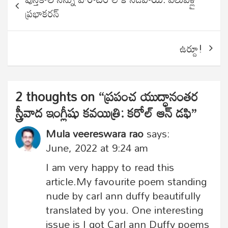
navigation
ప్రభాకరన్
ఉర్దూ!
2 thoughts on “
ప్రపంచ యుద్ధానంతర
స్త్రీవాద ఇంగ్లీషు కవయిత్రి: కరోల్ ఆన్ డఫి
”
Mula veereswara rao
says:
June, 2022 at 9:24 am
I am very happy to read this
article.My favourite poem standing
nude by carl ann duffy beautifully
translated by you. One interesting
issue is I got Carl ann Duffy poems