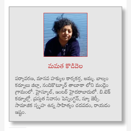
మమత కొడిదెల
పర్యావరణ, మానవ హక్కుల కార్యకర్త, అమ్మ. బాల్యం
కర్నూలు జిల్లా, నందికొట్కూర్ తాలూకా లోని మండ్లెం
గ్రామంలో. హైస్కూల్, ఇంటర్ హైదరాబాదులో. బి.టెక్
కర్నూల్లో. ప్రస్తుత నివాసం పెన్నింగ్టన్, న్యూ జెర్సీ.
సామాజిక స్పృహ ఉన్న సాహిత్యం చదవడం, రాయడం
ఇష్టం.