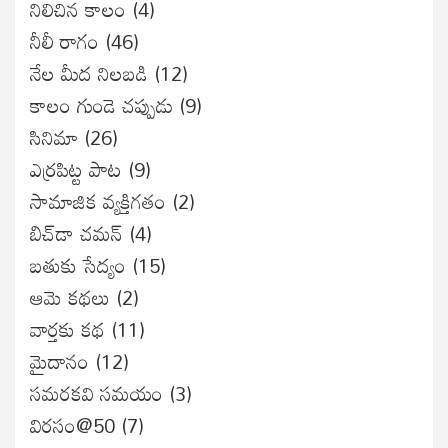
నిలిచిన కాలం
(4)
నీలీ రాగం
(46)
నేల మీద నిలబడి
(12)
కాలం గుండె చప్పుడు
(9)
సినిమా
(26)
ఎర్రపిట్ట పాట
(9)
సామాజిక వ్యక్తిగతం
(2)
బిచ్‌డా చమన్
(4)
బతుకు సేద్యం
(15)
ఆమె కథలు
(2)
వార్తకు కథ
(11)
మైదానం
(12)
సమరకవి సమయం
(3)
విరసం@50
(7)