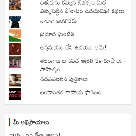
బతుకును కమ్మిన బీభత్సం మీద
ఎక్కుపెట్టిన పోరాటం ఉదయమిత్ర కథలు
నాలాగే ఇంకొకడు
ప్రమాద ఘంటిక
అస్తమయం లేని ఉదయం ఆమె!
తెలంగాణ జానపద ఆశ్రిత కళారూపాలు -
సాహిత్యం
చదవవలసిన పుస్తకాలు
ఖండాంతర కాషాయ ఫాసిజం
మీ అభిప్రాయాలు
huhu
on
వేలా జాలం!