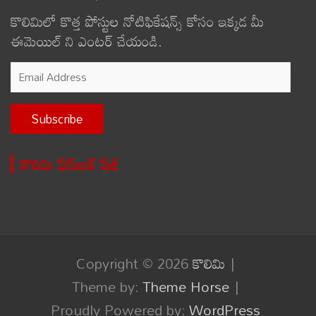
కొలిమిలో కొత్త పోస్టుల నోటిఫికేషన్స్ కోసం ఇక్కడ మీ
ఈమెయిల్ ని ఎంటర్ చేయండి.
Email
Address
Subscribe
కొలిమి ఫేస్‌బుక్ పేజీ
Copyright © 2026
కొలిమి
Theme by:
Theme Horse
Proudly Powered by:
WordPress