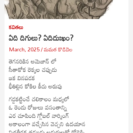
కవితలు
ఏది దిగులు? ఏదిదుఃఖం?
March, 2025
మమత కొడిదెల
తెగనరికిన అమెజాన్ లో
సీతాకోక రెక్కల చప్పుడు
ఇక వినపడక
భీతిల్లిన కోకిల కీచు అరుపు
గడ్డకట్టించే చలికాలం మధ్యలో
ఓ రెండు రోజులు వసంతాన్ని
ఎర చూపింది గ్లోబల్ వార్మింగ్
అకాలంగా వచ్చేసిన వెచ్చని ఉదయాన
నిద్రతీరక తడబడు అడుగులతో రోడ్డెక్కి