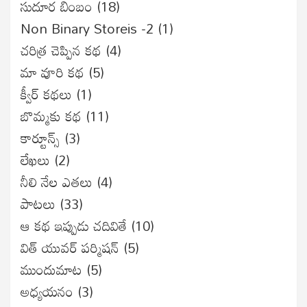
సుదూర బింబం
(18)
Non Binary Storeis -2
(1)
చరిత్ర చెప్పిన కథ
(4)
మా వూరి కథ
(5)
క్వీర్ కథలు
(1)
బొమ్మకు కథ
(11)
కార్టూన్స్
(3)
లేఖలు
(2)
నీలి నేల ఎతలు
(4)
పాటలు
(33)
ఆ కథ ఇప్పుడు చదివితే
(10)
విత్ యువర్ పర్మిషన్
(5)
ముందుమాట
(5)
అధ్యయనం
(3)