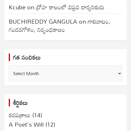
Kcube
on
ద్రోహ కాలంలో విప్లవ దార్శనికుడు
BUCHIREDDY GANGULA
on
గాలివాటం,
గందరగోళం, నిర్బంధకాలం
గత సంచికలు
గత
సంచికలు
శీర్షికలు
కరపత్రాలు
(14)
A Poet's Will
(12)