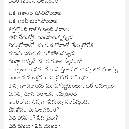
ఎవరి గురించి పలవరింత?
ఒక ఆకాశం పిగిలిపోయాక
ఒక అడవీ కుంగిపోయాక
కళ్లల్లోంచి రాలిన నల్లని పదాలు
ఖాళీ చేతుల్లోకి ఇంకిపోతున్నప్పుడు
విచ్చుకోవాలో, ముడుచుకోవాలో తేల్చుకోలేక
మనసు విరుచుకు పడిపోతునప్పుడు
సరిగ్గా అప్పుడే, మారుమూల ద్వీపంలో
అవ్వాతాతల సమాధుల సాక్షిగా పేర్చుకున్న తన కలలన్నీ
ఇంకా మన ఇళ్లకు రాని ప్రళయానికి ఇచ్చి
కొన్ని గ్నాపకాలను మూటగట్టుకుంటూ, ఒక అమ్మాయి
మనల్ని చూసి పకాలున నవ్వుతుంది
అంతలోనే, ఉప్పగా ఏడుస్తూ నిలదీస్తుంది:
దేనికోసం మీ పలవరింత?
ఏది విరహం? ఏది ప్రేమ?
ఏది దిగులు? ఏది దుఃఖం?