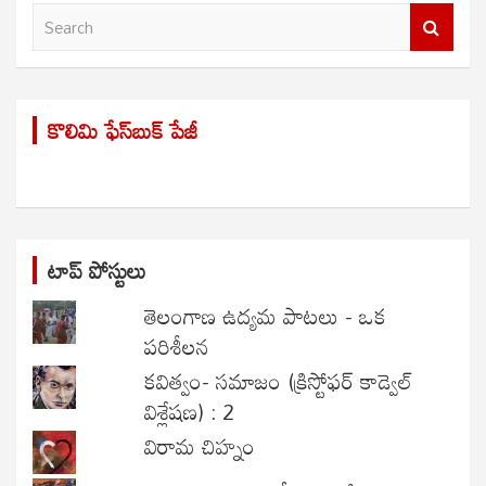
S
e
a
r
కొలిమి ఫేస్‌బుక్ పేజీ
c
h
టాప్ పోస్టులు
తెలంగాణ ఉద్యమ పాటలు - ఒక
పరిశీలన
కవిత్వం- సమాజం (క్రిస్టోఫర్ కాడ్వెల్
విశ్లేషణ) : 2
విరామ చిహ్నం