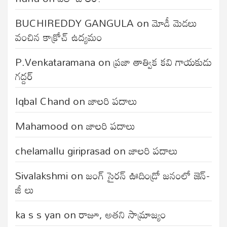
BUCHIREDDY GANGULA
on
మోడీ మెడలు
వంచిన కాక్రోచ్ ఉద్యమం
P.Venkataramana
on
ప్రజా తాత్విక కవి గాయకుడు
గద్దర్
Iqbal Chand
on
జాలరి పదాలు
Mahamood
on
జాలరి పదాలు
chelamallu giriprasad
on
జాలరి పదాలు
Sivalakshmi
on
జంగ్‌ సైరన్‌ ఊదిండ్రో జనంలో జెన్-
జీ లు
ka s s yan
on
రాజూ, అతని సామ్రాజ్యం