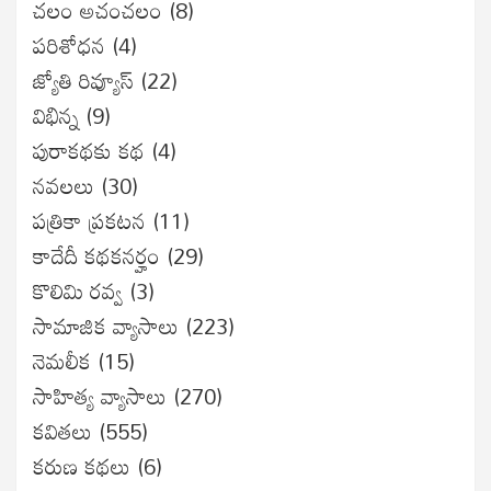
చలం అచంచలం
(8)
ప‌రిశోధ‌న‌
(4)
జ్యోతి రివ్యూస్
(22)
విభిన్న
(9)
పురాకథకు కథ
(4)
నవలలు
(30)
పత్రికా ప్రకటన
(11)
కాదేదీ కథకనర్హం
(29)
కొలిమి రవ్వ
(3)
సామాజిక వ్యాసాలు
(223)
నెమలీక
(15)
సాహిత్య వ్యాసాలు
(270)
కవితలు
(555)
కరుణ కథలు
(6)