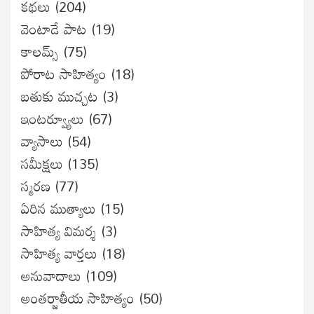
కథలు
(204)
వెంటాడే పాట
(19)
కాలమ్స్
(75)
పోరాట సాహిత్యం
(18)
బతుకు ముచ్చట
(3)
ఇంటర్వ్యూలు
(67)
వ్యాసాలు
(54)
సమీక్షలు
(135)
స్మరణ
(77)
ఏరిన ముత్యాలు
(15)
సాహిత్య విమర్శ
(3)
సాహిత్య వార్తలు
(18)
అనువాదాలు
(109)
అంతర్జాతీయ సాహిత్యం
(50)