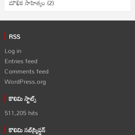
మౌఖిక సాహిత్యం
(2)
RSS
Log in
Entries feed
Comments feed
WordPress.org
కొలిమి స్టాట్స్
511,205 hits
కొలిమి సబ్‌స్క్రిప్షన్