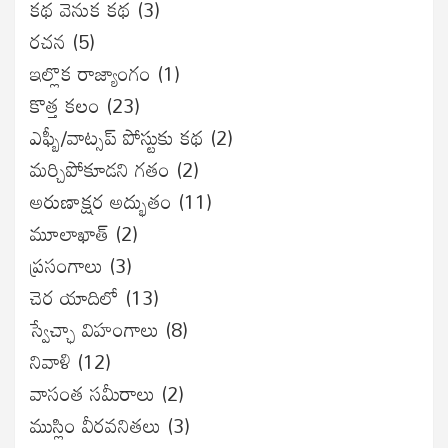
కథ వెనుక కథ
(3)
రచన
(5)
ఇల్లొక రాజ్యాంగం
(1)
కొత్త కలం
(23)
ఎఫ్బీ/వాట్సప్ పోస్టుకు కథ
(2)
మర్చిపోకూడని గతం
(2)
అరుణాక్షర అద్భుతం
(11)
మూలాఖాత్
(2)
ప్రసంగాలు
(3)
చెర యాదిలో
(13)
స్వేచ్ఛా విహంగాలు
(8)
నివాళి
(12)
వాసంత సమీరాలు
(2)
ముస్లిం వీరవనితలు
(3)