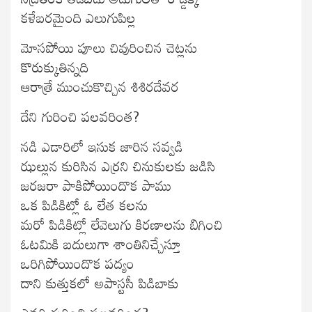
కళేబరమైంది ఎలుగుపిల్ల
మోసపోయి పూలు చివురించిన చెట్లను
కొరుక్కుతిన్నది
ఆరాత్రే ముంచుకొచ్చిన శిశిరదేవర
దేని గురించి పలవరింత?
నడి ఎడారిలో ఇసుక జారిన సవ్వడి
ఝల్లున కురిసిన ఎర్రని చినుకులకు జడిసి
జరజరా పాకిపోయిందొక పాము
ఒక పిడికిట్లో ఓ లేత కలను
మరో పిడికిట్లో లేవెలుగు కిరణాలను బిగించి
ఓటమికి బదులుగా శాంతినిచ్చేస్తూ
ఒరిగిపోయిందొక పద్యం
దాని కుత్తుకలో అపాస్టసీ పిడిబాకు