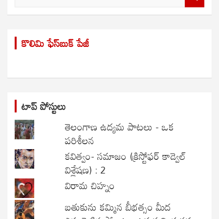
e
a
r
కొలిమి ఫేస్‌బుక్ పేజీ
c
h
టాప్ పోస్టులు
తెలంగాణ ఉద్యమ పాటలు - ఒక
పరిశీలన
కవిత్వం- సమాజం (క్రిస్టోఫర్ కాడ్వెల్
విశ్లేషణ) : 2
విరామ చిహ్నం
బతుకును కమ్మిన బీభత్సం మీద