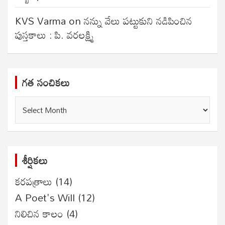
KVS Varma
on
నన్ను వేలు పట్టుకుని నడిపించిన
పుస్తకాలు : పి. వరలక్ష్మి
గత సంచికలు
గత
సంచికలు
శీర్షికలు
కరపత్రాలు
(14)
A Poet's Will
(12)
నిలిచిన కాలం
(4)