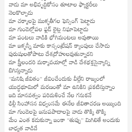
వాడు మా అభివృద్దికోసం తూటాల ఫ్యాక్టరీలు
నెలకొల్పాడు
మా చర్మాలపై ముళ్ళతీగల ఫెన్సింగ్ పెట్టాడు
మా గుండెల్లోపల ఫ్లడ్ లైట్ల నిఘాపెట్టాడు
మా పంటలు వాడికి భోగిమంటలు అవుతాయి
మా ఇళ్ళన్నీ మాకు కాన్సంట్రేషన్ క్యాంపులు చేసాడు
పురుషులతోపాటు దేశద్రోహులవుతున్నారని
మా స్త్రీలందరి మర్మావయాల్లో వాడి దేశభక్తసైన్యాన్ని
బిగిస్తున్నాడు
“మనిషి జీవితం” జీవించేందుకు వీల్లేని రాజ్యంలో
యుద్ధభూమిలో మరణంతో మా ఉనికిని ప్రకటిస్తున్నాం
ఇది మానవత్వం పరిమళించే నేల గనుకనే
ఢిల్లీ సింహాసన విధ్వంసమే ఈనేల జీవితాచరణ అయ్యింది
మా గుండెలపై ఇనుపపాదాలపై వాడు తొక్కి తొక్కి
మేం ఎంత కడుకున్నా ఇంకా “తుప్పు” మిగిలితే అందుకు
బాధ్యత వాడిదే