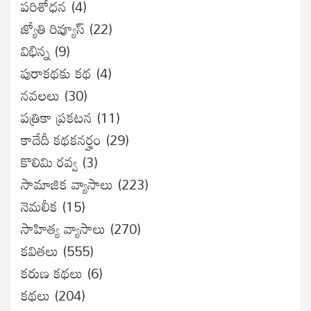
ప‌రిశోధ‌న‌
(4)
జ్యోతి రివ్యూస్
(22)
విభిన్న
(9)
పురాకథకు కథ
(4)
నవలలు
(30)
పత్రికా ప్రకటన
(11)
కాదేదీ కథకనర్హం
(29)
కొలిమి రవ్వ
(3)
సామాజిక వ్యాసాలు
(223)
నెమలీక
(15)
సాహిత్య వ్యాసాలు
(270)
కవితలు
(555)
కరుణ కథలు
(6)
కథలు
(204)