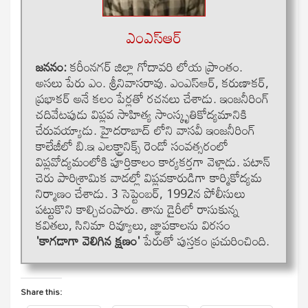
ఎంఎస్ఆర్
జననం:
కరీంనగర్ జిల్లా గోదావరి లోయ ప్రాంతం.
అసలు పేరు ఎం. శ్రీనివాసరావు. ఎంఎస్ఆర్, కరుణాకర్,
ప్రభాకర్ అనే కలం పేర్లతో రచనలు చేశాడు. ఇంజనీరింగ్
చదివేటపుడు విప్లవ సాహిత్య సాంస్కృతికోద్యమానికి
చేరువయ్యాడు. హైదరాబాద్ లోని వాసవీ ఇంజనీరింగ్
కాలేజీలో బి.ఇ ఎలక్ట్రానిక్స్ రెండో సంవత్సరంలో
విప్లవోద్యమంలోకి పూర్తికాలం కార్యకర్తగా వెళ్లాడు. పటాన్
చెరు పారిశ్రామిక వాడల్లో విప్లవకారుడిగా కార్మికోద్యమ
నిర్మాణం చేశాడు. 3 సెప్టెంబర్, 1992న పోలీసులు
పట్టుకొని కాల్చిచంపారు. తాను డైరీలో రాసుకున్న
కవితలు, సినిమా రివ్యూలు, జ్ఞాపకాలను విరసం
'కాగడాగా వెలిగిన క్షణం'
పేరుతో పుస్తకం ప్రచురించింది.
Share this: