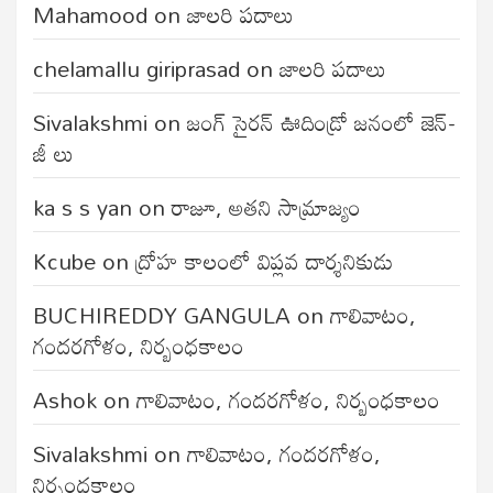
Mahamood
on
జాలరి పదాలు
chelamallu giriprasad
on
జాలరి పదాలు
Sivalakshmi
on
జంగ్‌ సైరన్‌ ఊదిండ్రో జనంలో జెన్-
జీ లు
ka s s yan
on
రాజూ, అతని సామ్రాజ్యం
Kcube
on
ద్రోహ కాలంలో విప్లవ దార్శనికుడు
BUCHIREDDY GANGULA
on
గాలివాటం,
గందరగోళం, నిర్బంధకాలం
Ashok
on
గాలివాటం, గందరగోళం, నిర్బంధకాలం
Sivalakshmi
on
గాలివాటం, గందరగోళం,
నిర్బంధకాలం