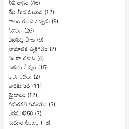
నీలీ రాగం
(46)
నేల మీద నిలబడి
(12)
కాలం గుండె చప్పుడు
(9)
సినిమా
(26)
ఎర్రపిట్ట పాట
(9)
సామాజిక వ్యక్తిగతం
(2)
బిచ్‌డా చమన్
(4)
బతుకు సేద్యం
(15)
ఆమె కథలు
(2)
వార్తకు కథ
(11)
మైదానం
(12)
సమరకవి సమయం
(3)
విరసం@50
(7)
సుదూర బింబం
(18)