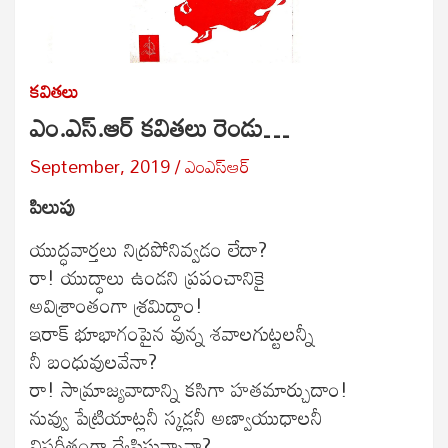
కవితలు
ఎం.ఎస్.ఆర్ కవితలు రెండు…
September, 2019
ఎంఎస్ఆర్
పిలుపు
యుద్ధవార్తలు నిద్రపోనివ్వడం లేదా?
రా! యుద్ధాలు ఉండని ప్రపంచానికై
అవిశ్రాంతంగా శ్రమిద్దాం!
ఇరాక్ భూభాగంపైన వున్న శవాలగుట్టలన్నీ
నీ బంధువులవేనా?
రా! సామ్రాజ్యవాదాన్ని కసిగా హతమార్చుదాం!
నువ్వు పేట్రియాట్లనీ స్కడ్లనీ అణ్వాయుధాలనీ
విపరీతంగా ద్వేషిస్తున్నావా?