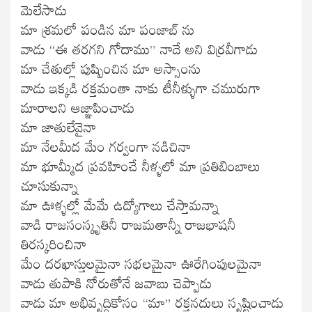
మెలేసాడు
మా శ్రమలో పండిన మా పంజాబ్ ను
వాడు “ఈ తరగని గోదాము” నాదే అని విర్రవీగాడు
మా చేతుల్లో పుష్పించిన మా అస్సాంను
వాడు ఇక్కడి రక్తమంతా నాకు టీనీళ్ళుగా చమురుగా
మారాలని ఆజ్ఞాపించాడు
మా జాతులేవైనా
మా నేలమీద మేం గర్వంగా నడిచినా
మా భూమ్మీద ప్రవహించే నీళ్ళలో మా ప్రతిబింబాలు
చూసుకున్నా
మా ఊళ్ళల్లో మేమే ఉద్యోగాలు చేస్తామన్నా
వాడి రాజసంస్కృతినీ రాజమతాన్నీ రాజభాషనీ
తిరస్కరించినా
మేం దరఖాస్తులమైనా సభలమైనా ఊరేగింపులమైనా
వాడు తుపాకి నోరుతోనే జవాబు చెప్పాడు
వాడు మా అభివృద్ధికోసం “మా” రక్తనదులు సృష్టించాడు