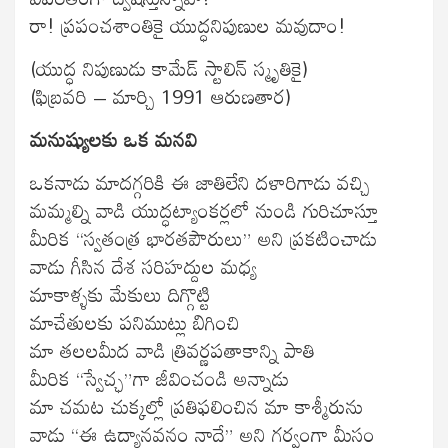
రా! ప్రపంచశాంతికై యుద్ధనిపుణుల మవుదాం!
(యుద్ధ నిపుణుడు కామేడ్ స్టాలిన్ స్మృతికై)
(ఫిబ్రవరి – మార్చి 1991 ఆరుణతార)
మనుష్యులకు ఒక మనవి
ఒకనాడు మాదగ్గరికి ఈ జాతిలేని దళారిగాడు వచ్చి
మమ్మల్ని వాడి యుద్ధట్యాంకర్లలో నుండి గురిచూస్తూ
మీరిక “స్వతంత్ర భారతపౌరులు” అని ప్రకటించాడు
వాడు గీసిన దేశ సరిహద్దుల మధ్య
మాకాళ్ళకు మేకులు దిగ్గొట్టి
మాచేతులకు పనిముట్లు బిగించి
మా తలలమీద వాడి త్రివర్ణపతాకాన్ని పాతి
మీరిక “స్వేచ్ఛ”గా జీవించండి అన్నాడు
మా చమట చుక్కల్లో ప్రతిఫలించిన మా కాశ్మీరును
వాడు “ఈ ఉద్యానవనం నాదే” అని గర్వంగా మీసం