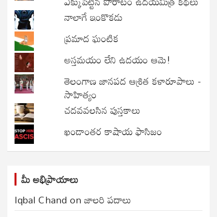
ఎక్కుపెట్టిన పోరాటం ఉదయమిత్ర కథలు
నాలాగే ఇంకొకడు
ప్రమాద ఘంటిక
అస్తమయం లేని ఉదయం ఆమె!
తెలంగాణ జానపద ఆశ్రిత కళారూపాలు -
సాహిత్యం
చదవవలసిన పుస్తకాలు
ఖండాంతర కాషాయ ఫాసిజం
మీ అభిప్రాయాలు
Iqbal Chand
on
జాలరి పదాలు