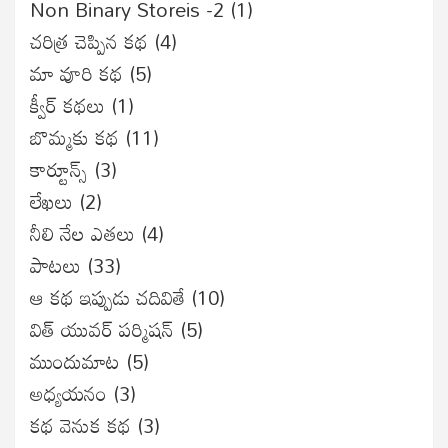
Non Binary Storeis -2
(1)
చరిత్ర చెప్పిన కథ
(4)
మా వూరి కథ
(5)
క్వీర్ కథలు
(1)
బొమ్మకు కథ
(11)
కార్టూన్స్
(3)
లేఖలు
(2)
నీలి నేల ఎతలు
(4)
పాటలు
(33)
ఆ కథ ఇప్పుడు చదివితే
(10)
విత్ యువర్ పర్మిషన్
(5)
ముందుమాట
(5)
అధ్యయనం
(3)
కథ వెనుక కథ
(3)