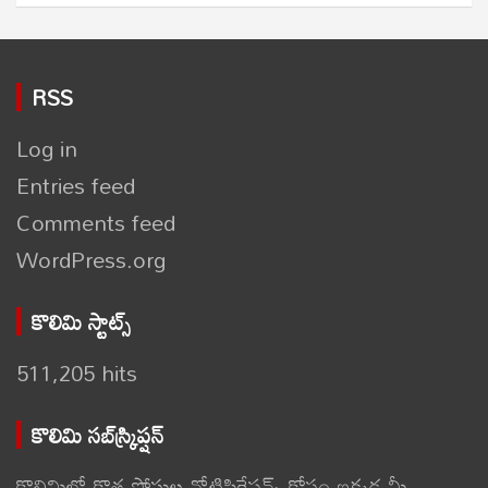
RSS
Log in
Entries feed
Comments feed
WordPress.org
కొలిమి స్టాట్స్
511,205 hits
కొలిమి సబ్‌స్క్రిప్షన్
కొలిమిలో కొత్త పోస్టుల నోటిఫికేషన్స్ కోసం ఇక్కడ మీ