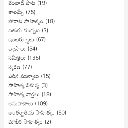
వెంటాడే పాట
(19)
కాలమ్స్
(75)
పోరాట సాహిత్యం
(18)
బతుకు ముచ్చట
(3)
ఇంటర్వ్యూలు
(67)
వ్యాసాలు
(54)
సమీక్షలు
(135)
స్మరణ
(77)
ఏరిన ముత్యాలు
(15)
సాహిత్య విమర్శ
(3)
సాహిత్య వార్తలు
(18)
అనువాదాలు
(109)
అంతర్జాతీయ సాహిత్యం
(50)
మౌఖిక సాహిత్యం
(2)