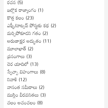
రచన
(5)
ఇల్లొక రాజ్యాంగం
(1)
కొత్త కలం
(23)
ఎఫ్బీ/వాట్సప్ పోస్టుకు కథ
(2)
మర్చిపోకూడని గతం
(2)
అరుణాక్షర అద్భుతం
(11)
మూలాఖాత్
(2)
ప్రసంగాలు
(3)
చెర యాదిలో
(13)
స్వేచ్ఛా విహంగాలు
(8)
నివాళి
(12)
వాసంత సమీరాలు
(2)
ముస్లిం వీరవనితలు
(3)
చలం అచంచలం
(8)