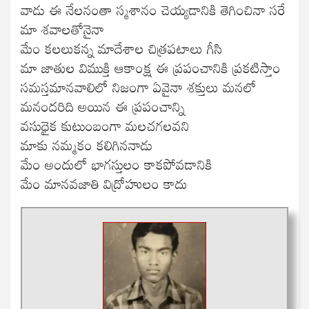
వాడు ఈ నేలనంతా స్మశానం చెయ్యడానికి తెగించినా సరే
మా శవాలతోనైనా
మేం కలలుకన్న మాదేశాల చిత్రపటాలు గీసి
మా జాతుల విముక్తి ఆకాంక్ష ఈ ప్రపంచానికి ప్రకటిస్తాం
సమస్తమానవాలిలో నిజంగా ఏవైనా శక్తులు మనలో
మనందరిది అయిన ఈ ప్రపంచాన్ని
వసుధైక కుటుంబంగా మలచగలవని
మాకు నమ్మకం కలిగిననాడు
మేం అందులో భాగస్తులం కాకపోవడానికి
మేం మానవజాతి విద్రోహులం కాదు