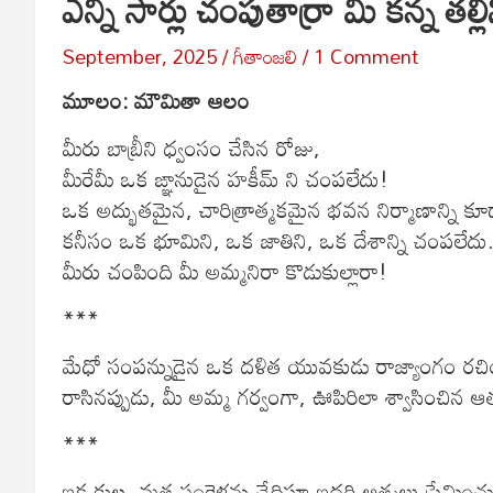
ఎన్ని సార్లు చంపుతార్రా మీ కన్న తల్లి
September, 2025
గీతాంజలి
1 Comment
మూలం: మౌమితా ఆలం
మీరు బాబ్రీని ధ్వంసం చేసిన రోజు,
మీరేమీ ఒక ఙ్ఞానుడైన హకీమ్ ని చంపలేదు!
ఒక అద్భుతమైన, చారిత్రాత్మకమైన భవన నిర్మాణాన్ని కూ
కనీసం ఒక భూమిని, ఒక జాతిని, ఒక దేశాన్ని చంపలేదు
మీరు చంపింది మీ అమ్మనిరా కొడుకుల్లారా!
***
మేధో సంపన్నుడైన ఒక దళిత యువకుడు రాజ్యాంగం రచించిన
రాసినప్పుడు, మీ అమ్మ గర్వంగా, ఊపిరిలా శ్వాసించిన ఆత్
***
ఇక కుల, మత సంకెళ్లను చేధిస్తూ ఇద్దరి ఆత్మలు ప్రేమించుక