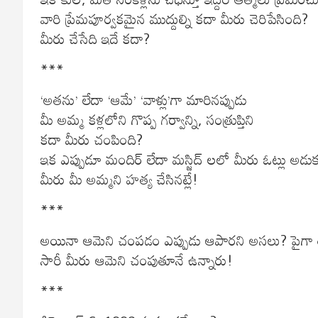
వారి ప్రేమపూర్వకమైన ముద్దుల్ని కదా మీరు చెరిపేసింది?
మీరు చేసేది ఇదే కదా?
***
‘అతను’ లేదా ‘ఆమే’ ‘వాళ్లు’గా మారినప్పుడు
మీ అమ్మ కళ్లలోని గొప్ప గర్వాన్ని, సంత్రుప్తిని
కదా మీరు చంపింది?
ఇక ఎప్పుడూ మందిర్ లేదా మస్జిద్ లలో మీరు ఓట్లు అడుక్
మీరు మీ అమ్మని హత్య చేసినట్లే!
***
అయినా ఆమెని చంపడం ఎప్పుడు ఆపారని అసలు? పైగా తరగతి 
సారీ మీరు ఆమెని చంపుతూనే ఉన్నారు!
***