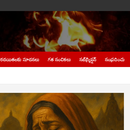
రచయితలకు సూచనలు
గత సంచికలు
సబ్‌స్క్రిప్షన్
సంప్రదించు