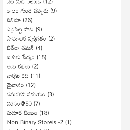
నేల మీద నిలబడి
(12)
కాలం గుండె చప్పుడు
(9)
సినిమా
(26)
ఎర్రపిట్ట పాట
(9)
సామాజిక వ్యక్తిగతం
(2)
బిచ్‌డా చమన్
(4)
బతుకు సేద్యం
(15)
ఆమె కథలు
(2)
వార్తకు కథ
(11)
మైదానం
(12)
సమరకవి సమయం
(3)
విరసం@50
(7)
సుదూర బింబం
(18)
Non Binary Storeis -2
(1)