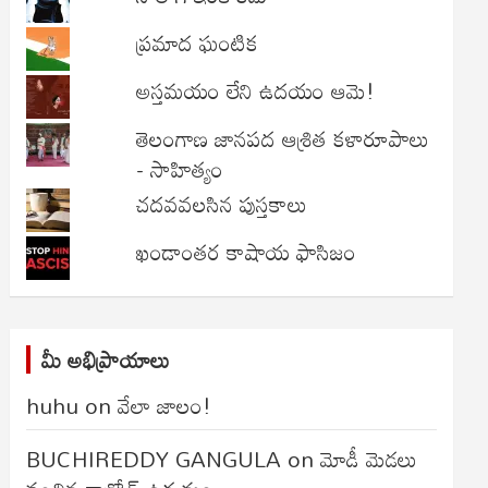
ప్రమాద ఘంటిక
అస్తమయం లేని ఉదయం ఆమె!
తెలంగాణ జానపద ఆశ్రిత కళారూపాలు
- సాహిత్యం
చదవవలసిన పుస్తకాలు
ఖండాంతర కాషాయ ఫాసిజం
మీ అభిప్రాయాలు
huhu
on
వేలా జాలం!
BUCHIREDDY GANGULA
on
మోడీ మెడలు