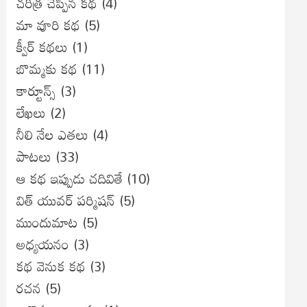
చరిత్ర చెప్పిన కథ
(4)
మా వూరి కథ
(5)
క్వీర్ కథలు
(1)
బొమ్మకు కథ
(11)
కార్టూన్స్
(3)
లేఖలు
(2)
నీలి నేల ఎతలు
(4)
పాటలు
(33)
ఆ కథ ఇప్పుడు చదివితే
(10)
విత్ యువర్ పర్మిషన్
(5)
ముందుమాట
(5)
అధ్యయనం
(3)
కథ వెనుక కథ
(3)
రచన
(5)