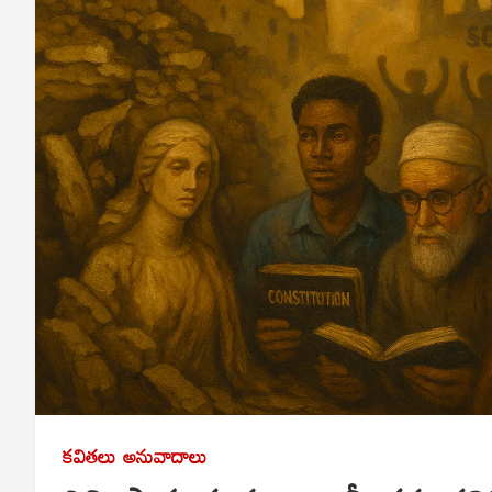
కవితలు
అనువాదాలు