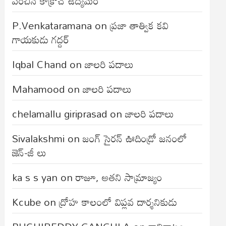
వంచిన కాక్రోచ్ ఉద్యమం
P.Venkataramana
on
ప్రజా తాత్విక కవి
గాయకుడు గద్దర్
Iqbal Chand
on
జాలరి పదాలు
Mahamood
on
జాలరి పదాలు
chelamallu giriprasad
on
జాలరి పదాలు
Sivalakshmi
on
జంగ్‌ సైరన్‌ ఊదిండ్రో జనంలో
జెన్-జీ లు
ka s s yan
on
రాజూ, అతని సామ్రాజ్యం
Kcube
on
ద్రోహ కాలంలో విప్లవ దార్శనికుడు