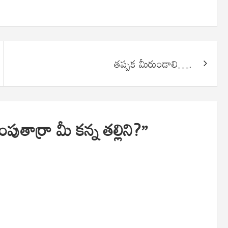
తప్పక మీరుండాలి….
చంపుతార్రా మీ కన్న తల్లిని?
”