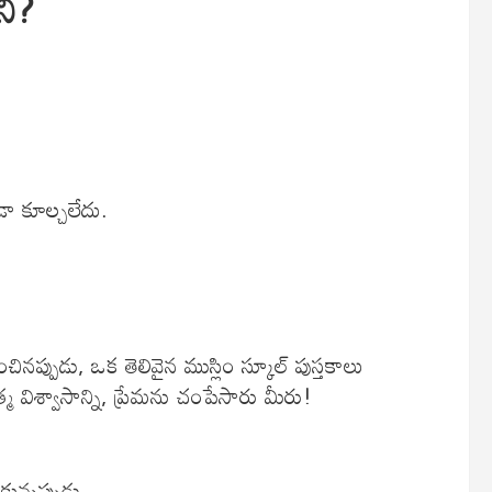
ని?
డా కూల్చలేదు.
.
ప్పుడు, ఒక తెలివైన ముస్లిం స్కూల్ పుస్తకాలు
మ విశ్వాసాన్ని, ప్రేమను చంపేసారు మీరు!
ున్నప్పుడు,