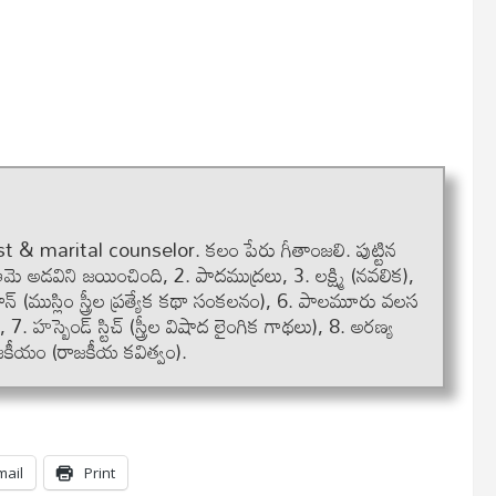
t & marital counselor. కలం పేరు గీతాంజలి. పుట్టిన
మె అడవిని జయించింది, 2. పాదముద్రలు, 3. లక్ష్మి (నవలిక),
న్‌ (ముస్లిం స్త్రీల ప్రత్యేక కథా సంకలనం), 6. పాలమూరు వలస
. హస్బెండ్ స్టిచ్ (స్త్రీల విషాద లైంగిక గాథలు), 8. అరణ్య
రాజకీయం (రాజకీయ కవిత్వం).
mail
Print