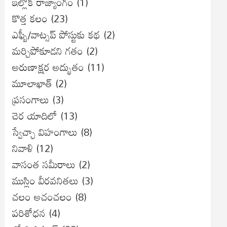
ఇల్లొక రాజ్యాంగం
(1)
కొత్త కలం
(23)
ఎఫ్బీ/వాట్సప్ పోస్టుకు కథ
(2)
మర్చిపోకూడని గతం
(2)
అరుణాక్షర అద్భుతం
(11)
మూలాఖాత్
(2)
ప్రసంగాలు
(3)
చెర యాదిలో
(13)
స్వేచ్ఛా విహంగాలు
(8)
నివాళి
(12)
వాసంత సమీరాలు
(2)
ముస్లిం వీరవనితలు
(3)
చలం అచంచలం
(8)
ప‌రిశోధ‌న‌
(4)