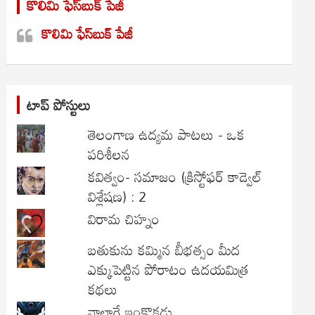
కొలిమి ఫేస్‌బుక్ పేజీ
c
h
కొలిమి ఫేస్‌బుక్ పేజీ
టాప్ పోస్టులు
తెలంగాణ ఉద్యమ పాటలు - ఒక
పరిశీలన
కవిత్వం- సమాజం (క్రిస్టోఫర్ కాడ్వెల్
విశ్లేషణ) : 2
విరామ చిహ్నం
బతుకును కమ్మిన బీభత్సం మీద
ఎక్కుపెట్టిన పోరాటం ఉదయమిత్ర
కథలు
నాలాగే ఇంకొకడు