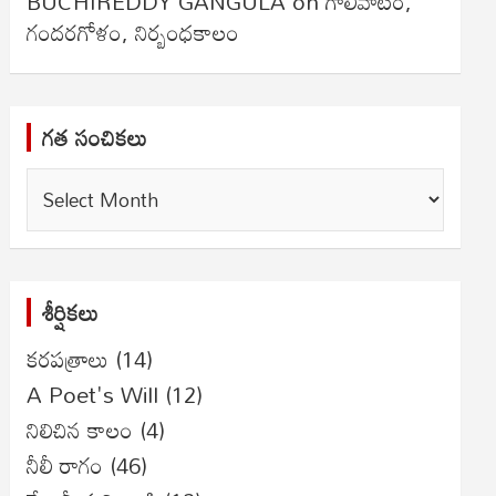
BUCHIREDDY GANGULA
on
గాలివాటం,
గందరగోళం, నిర్బంధకాలం
గత సంచికలు
గత
సంచికలు
శీర్షికలు
కరపత్రాలు
(14)
A Poet's Will
(12)
నిలిచిన కాలం
(4)
నీలీ రాగం
(46)