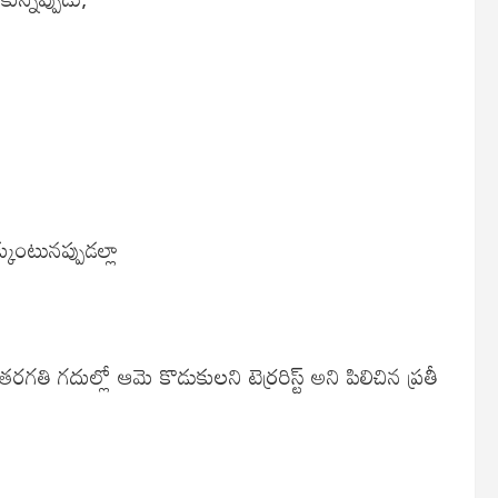
కుంటునప్పుడల్లా
గదుల్లో ఆమె కొడుకులని టెర్రరిస్ట్ అని పిలిచిన ప్రతీ