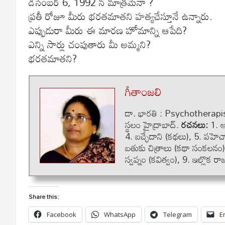
డిసెంబర్ 6, 1992 న మాత్రమేనా ?
ప్రతీ రోజూ మీరు భరతమాతని హత్యచేస్తూనే ఉన్నారు.
ఎప్పుడురా మీరు ఈ మారణ హోమాన్ని ఆపేది?
ఎన్ని సార్లు చంపుతారు మీ అమ్మని?
భరతమాతని?
గీతాంజలి
డా. భారతి : Psychotherapis
స్థలం హైద్రాబాద్.
ర‌చ‌న‌లు:
1. ఆ
4. బచ్ఛేదాని (కథలు), 5. ప‌హెచా
బతుకు చిత్రాలు (కథా సంకలనం), 7
స్వప్నం (కవిత్వం), 9. ఇల్లొక 
Share this:
Facebook
WhatsApp
Telegram
E