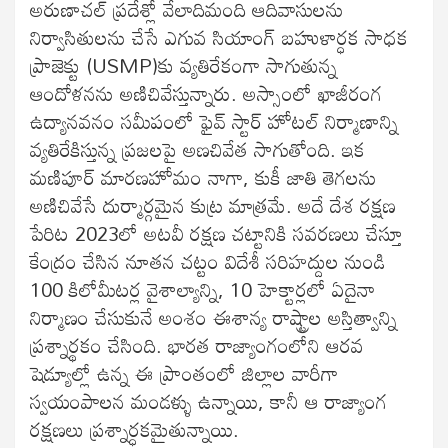
అరుణాచల్ ప్రదేశ్లో వేలాదిమంది ఆదివాసులను
నిర్వాసితులను చేసే ఎగువ సియాంగ్ బహుళార్ధక సాధక
ప్రాజెక్టు (USMP)కు వ్యతిరేకంగా సాగుతున్న
ఆందోళనను అణిచివేస్తున్నారు. అస్సాంలో ఖాజీరంగ
ఉద్యానవనం సమీపంలో ఫైవ్ స్టార్ హోటల్ నిర్మాణాన్ని
వ్యతిరేకిస్తున్న ప్రజలపై అణచివేత సాగుతోంది. ఇక
మణిపూర్ మారణహోమం నాగా, కుకీ జాతి తెగలను
అణిచివేసే దుర్మార్గమైన కుట్ర మాత్రమే. అదే దేశ రక్షణ
పేరిట 2023లో అటవీ రక్షణ చట్టానికి సవరణలు చేస్తూ
కేంద్రం చేసిన నూతన చట్టం విదేశీ సరిహద్దుల నుండి
100 కిలోమీటర్ల వైశాల్యాన్ని, 10 హెక్టార్లలో ఏదైనా
నిర్మాణం చేసుకునే అంశం ఈశాన్య రాష్ట్రాల అస్తిత్వాన్ని
ప్రశ్నార్థకం చేసింది. భారత రాజ్యాంగంలోని ఆరవ
షెడ్యూల్లో ఉన్న ఈ ప్రాంతంలో జిల్లాల వారీగా
స్వయంపాలన మండళ్ళు ఉన్నాయి, కానీ ఆ రాజ్యాంగ
రక్షణలు ప్రశ్నార్ధకమైతున్నాయి.