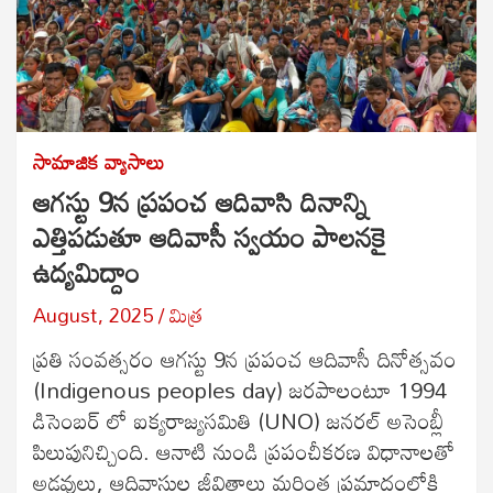
సామాజిక వ్యాసాలు
ఆగస్టు 9న ప్రపంచ ఆదివాసి దినాన్ని
ఎత్తిపడుతూ ఆదివాసీ స్వయం పాలనకై
ఉద్యమిద్దాం
August, 2025
మిత్ర
ప్రతి సంవత్సరం ఆగస్టు 9న ప్రపంచ ఆదివాసీ దినోత్సవం
(Indigenous peoples day) జరపాలంటూ 1994
డిసెంబర్ లో ఐక్యరాజ్యసమితి (UNO) జనరల్ అసెంబ్లీ
పిలుపునిచ్చింది. ఆనాటి నుండి ప్రపంచీకరణ విధానాలతో
అడవులు, ఆదివాసుల జీవితాలు మరింత ప్రమాదంలోకి