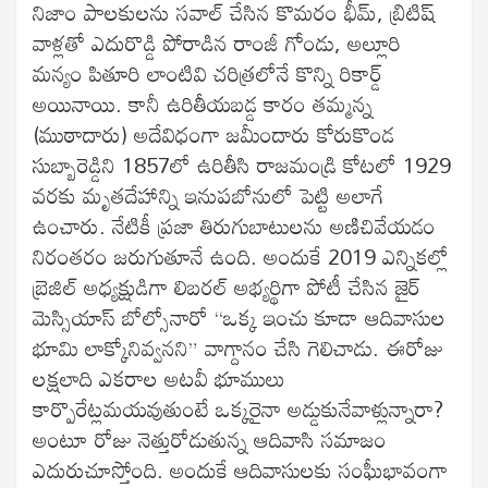
నిజాం పాలకులను సవాల్ చేసిన కొమరం భీమ్, బ్రిటిష్
వాళ్లతో ఎదురొడ్డి పోరాడిన రాంజీ గోండు, అల్లూరి
మన్యం పితూరి లాంటివి చరిత్రలోనే కొన్ని రికార్డ్
అయినాయి. కానీ ఉరితీయబడ్డ కారం తమ్మన్న
(ముఠాదారు) అదేవిధంగా జమీందారు కోరుకొండ
సుబ్బారెడ్డిని 1857లో ఉరితీసి రాజమండ్రి కోటలో 1929
వరకు మృతదేహాన్ని ఇనుపబోనులో పెట్టి అలాగే
ఉంచారు. నేటికీ ప్రజా తిరుగుబాటులను అణిచివేయడం
నిరంతరం జరుగుతూనే ఉంది. అందుకే 2019 ఎన్నికల్లో
బ్రెజిల్ అధ్యక్షుడిగా లిబరల్ అభ్యర్థిగా పోటీ చేసిన జైర్
మెస్సియాస్ బోల్సోనారో “ఒక్క ఇంచు కూడా ఆదివాసుల
భూమి లాక్కోనివ్వనని” వాగ్దానం చేసి గెలిచాడు. ఈరోజు
లక్షలాది ఎకరాల అటవీ భూములు
కార్పొరేట్లమయవుతుంటే ఒక్కరైనా అడ్డుకునేవాళ్లున్నారా?
అంటూ రోజు నెత్తురోడుతున్న ఆదివాసి సమాజం
ఎదురుచూస్తోంది. అందుకే ఆదివాసులకు సంఘీభావంగా