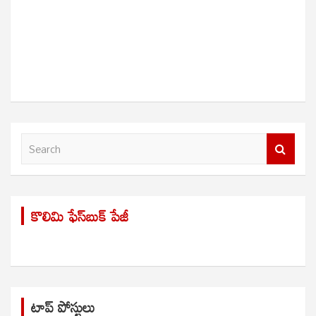
S
e
a
r
కొలిమి ఫేస్‌బుక్ పేజీ
c
h
టాప్ పోస్టులు