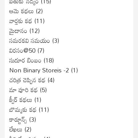
బతుకు సేద్యం
(15)
ఆమె కథలు
(2)
వార్తకు కథ
(11)
మైదానం
(12)
సమరకవి సమయం
(3)
విరసం@50
(7)
సుదూర బింబం
(18)
Non Binary Storeis -2
(1)
చరిత్ర చెప్పిన కథ
(4)
మా వూరి కథ
(5)
క్వీర్ కథలు
(1)
బొమ్మకు కథ
(11)
కార్టూన్స్
(3)
లేఖలు
(2)