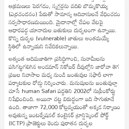
ఆక్రమణలు పెరగడం, స్మగ్లర్లను వదిలి బొమ్మకొయ్య
(ఎర్రచందనం) పేరుతో సామాన్య ఆదివాసులనే వేధించడం
సర్వసాధారణమయింది. మైదానాల్లో చేపల వేటపై
ఆధారపడ్డ యానాదుల బతుకులు దుర్బలంగా ఉన్నాయి.
కొన్ని దుర్భల (vulnerable) జాతులు అంతమయ్యే
స్థితిలో ఉన్నాయని నివేదికలున్నాయి.
అత్యంత ఆదిమజాతిగా ప్రసిద్ధిగాంచి, సునామీలను
పసిగట్టగలిగిన అండమాన్ నికోబర్ దీవుల్లోని జారోవా తెగ
ప్రజల నివాసాల మధ్య నుండి జంతువుల సఫారీ లాగా
పర్యాటకుల రోడ్డు నిర్మించారు. మనుషులను జంతువుల్లా
చూసే human Safari పద్దతిని 2002లో సుప్రీంకోర్టు
నిషేధించింది. అయినా చట్ట విరుద్ధంగా ఇది సాగుతూనే
ఉంది. తాజాగా 72,000 కోట్లవ్యయంతో అక్కడ నిర్మాణం
అవుతున్న ఇంటర్నేషనల్ కంటైనర్ ట్రాన్షిప్మెంట్ పోర్ట్
(ICTP) ప్రాజెక్టులు రెండు పురాతన దుర్బల