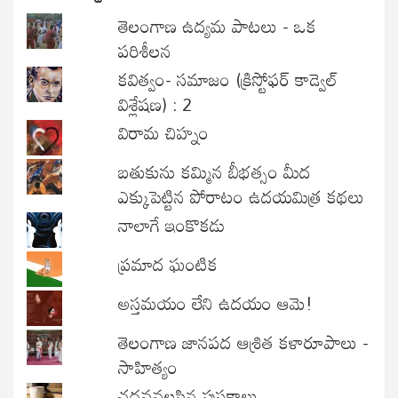
తెలంగాణ ఉద్యమ పాటలు - ఒక
పరిశీలన
కవిత్వం- సమాజం (క్రిస్టోఫర్ కాడ్వెల్
విశ్లేషణ) : 2
విరామ చిహ్నం
బతుకును కమ్మిన బీభత్సం మీద
ఎక్కుపెట్టిన పోరాటం ఉదయమిత్ర కథలు
నాలాగే ఇంకొకడు
ప్రమాద ఘంటిక
అస్తమయం లేని ఉదయం ఆమె!
తెలంగాణ జానపద ఆశ్రిత కళారూపాలు -
సాహిత్యం
చదవవలసిన పుస్తకాలు