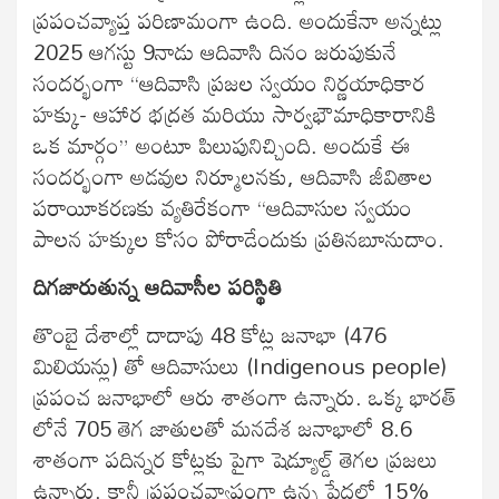
ప్రపంచవ్యాప్త పరిణామంగా ఉంది. అందుకేనా అన్నట్లు
2025 ఆగస్టు 9నాడు ఆదివాసి దినం జరుపుకునే
సందర్భంగా “ఆదివాసి ప్రజల స్వయం నిర్ణయాధికార
హక్కు- ఆహార భద్రత మరియు సార్వభౌమాధికారానికి
ఒక మార్గం” అంటూ పిలుపునిచ్చింది. అందుకే ఈ
సందర్భంగా అడవుల నిర్మూలనకు, ఆదివాసి జీవితాల
పరాయీకరణకు వ్యతిరేకంగా “ఆదివాసుల స్వయం
పాలన హక్కుల కోసం పోరాడేందుకు ప్రతినబూనుదాం.
దిగజారుతున్న ఆదివాసీల పరిస్థితి
తొంబై దేశాల్లో దాదాపు 48 కోట్ల జనాభా (476
మిలియన్లు) తో ఆదివాసులు (Indigenous people)
ప్రపంచ జనాభాలో ఆరు శాతంగా ఉన్నారు. ఒక్క భారత్
లోనే 705 తెగ జాతులతో మనదేశ జనాభాలో 8.6
శాతంగా పదిన్నర కోట్లకు పైగా షెడ్యూల్డ్ తెగల ప్రజలు
ఉన్నారు. కానీ ప్రపంచవ్యాప్తంగా ఉన్న పేదల్లో 15%