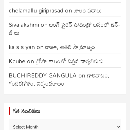
chelamallu giriprasad
on
జాలరి పదాలు
Sivalakshmi
on
జంగ్‌ సైరన్‌ ఊదిండ్రో జనంలో జెన్-
జీ లు
ka s s yan
on
రాజూ, అతని సామ్రాజ్యం
Kcube
on
ద్రోహ కాలంలో విప్లవ దార్శనికుడు
BUCHIREDDY GANGULA
on
గాలివాటం,
గందరగోళం, నిర్బంధకాలం
గత సంచికలు
గత