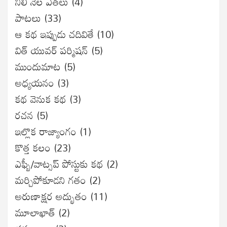
నీలి నేల ఎతలు
(4)
పాటలు
(33)
ఆ కథ ఇప్పుడు చదివితే
(10)
విత్ యువర్ పర్మిషన్
(5)
ముందుమాట
(5)
అధ్యయనం
(3)
కథ వెనుక కథ
(3)
రచన
(5)
ఇల్లొక రాజ్యాంగం
(1)
కొత్త కలం
(23)
ఎఫ్బీ/వాట్సప్ పోస్టుకు కథ
(2)
మర్చిపోకూడని గతం
(2)
అరుణాక్షర అద్భుతం
(11)
మూలాఖాత్
(2)