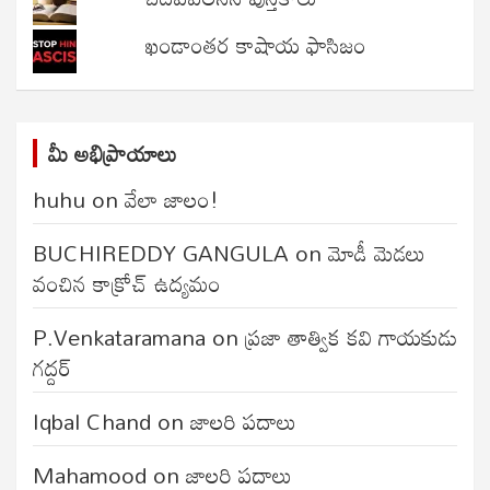
ఖండాంతర కాషాయ ఫాసిజం
మీ అభిప్రాయాలు
huhu
on
వేలా జాలం!
BUCHIREDDY GANGULA
on
మోడీ మెడలు
వంచిన కాక్రోచ్ ఉద్యమం
P.Venkataramana
on
ప్రజా తాత్విక కవి గాయకుడు
గద్దర్
Iqbal Chand
on
జాలరి పదాలు
Mahamood
on
జాలరి పదాలు