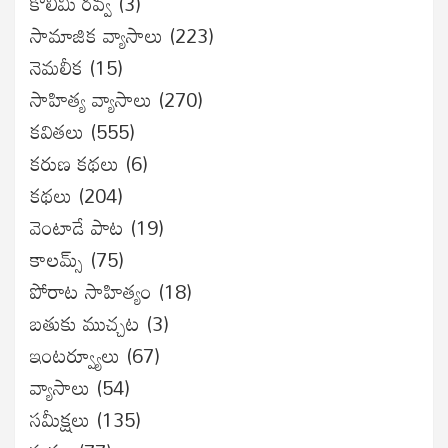
కొలిమి రవ్వ
(3)
సామాజిక వ్యాసాలు
(223)
నెమలీక
(15)
సాహిత్య వ్యాసాలు
(270)
కవితలు
(555)
కరుణ కథలు
(6)
కథలు
(204)
వెంటాడే పాట
(19)
కాలమ్స్
(75)
పోరాట సాహిత్యం
(18)
బతుకు ముచ్చట
(3)
ఇంటర్వ్యూలు
(67)
వ్యాసాలు
(54)
సమీక్షలు
(135)