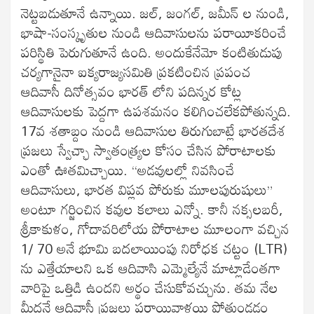
నెట్టబడుతూనే ఉన్నాయి. జల్, జంగల్, జమీన్ ల నుండి,
భాషా-సంస్కృతుల నుండి ఆదివాసులను పరాయీకరించే
పరిస్థితి పెరుగుతూనే ఉంది. అందుకేనేమో కంటితుడుపు
చర్యగానైనా ఐక్యరాజ్యసమితి ప్రకటించిన ప్రపంచ
ఆదివాసీ దినోత్సవం భారత్ లోని పదిన్నర కోట్ల
ఆదివాసులకు పెద్దగా ఉపశమనం కలిగించలేకపోతున్నది.
17వ శతాబ్దం నుండి ఆదివాసుల తిరుగుబాట్లే భారతదేశ
ప్రజలు స్వేచ్ఛా స్వాతంత్య్రల కోసం చేసిన పోరాటాలకు
ఎంతో ఊతమిచ్చాయి. “అడవులల్లో నివసించే
ఆదివాసులు, భారత విప్లవ పోరుకు మూలపురుషులు”
అంటూ గర్జించిన కవుల కలాలు ఎన్నో. కానీ నక్సలబరీ,
శ్రీకాకుళం, గోదావరిలోయ పోరాటాల మూలంగా వచ్చిన
1/ 70 అనే భూమి బదలాయింపు నిరోధక చట్టం (LTR)
ను ఎత్తేయాలని ఒక ఆదివాసి ఎమ్మెల్యేనే మాట్లాడేంతగా
వారిపై ఒత్తిడి ఉందని అర్థం చేసుకోవచ్చును. తమ నేల
మీదనే ఆదివాసీ ప్రజలు పరాయివాళ్లయి పోతుండడం