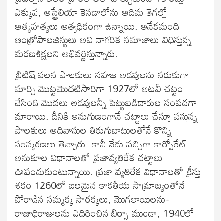
ఎక్కువ, ఆస్ట్రేలియా కెనడాలోను ఆదిమ తెగల్లో
ఆత్మహత్యలు అత్యధికంగా ఉన్నాయి. అనేకమంది
ఆంత్రోపాలజిస్టులు అవి నాగరిక సమాజాలు విధిస్తున్న
మరణశిక్షలని అభివర్ణిస్తున్నారు.
బ్రిటిష్ వలస పాలకులు సహజ అడవులను సరుకుగా
మార్చి మొట్టమొదటిసారిగా 1927లో అటవీ చట్టం
చేసింది మొదలు అడవులన్నీ పెట్టుబడిదారుల సంపదగా
మారాయి. దీనికి అనుగుణంగానే చట్టాలు చేస్తూ వస్తున్న
పాలకులు ఆదివాసుల తిరుగుబాటులతోనే కొన్ని
సంస్కరణలు తెచ్చారు. కానీ నేడు పచ్చిగా కార్పోరేట్
అనుకూల విధానాలతో ప్రజావ్యతిరేక చట్టాలు
ఊపందుకుంటున్నాయి. ప్రజా వ్యతిరేక విధానాలతో క్రీస్తు
శకం 1260లో బలమైన కాకతీయ సామ్రాజ్యంతోనే
పోరాడిన సమ్మక్క సారక్కలు, మొగలాయిలను-
రాజాధిరాజులను ఎదిరించిన బిర్సా ముండా, 1940లో