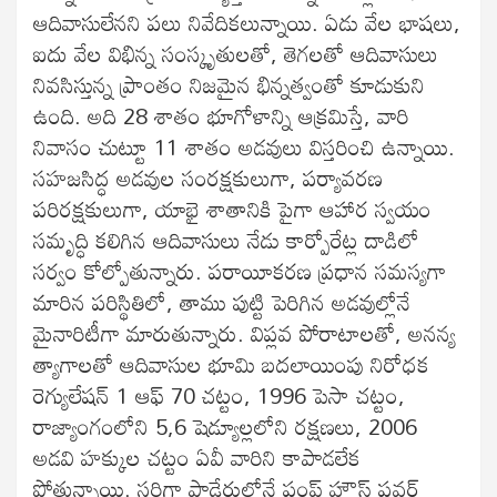
ఆదివాసులేనని పలు నివేదికలున్నాయి. ఏడు వేల భాషలు,
ఐదు వేల విభిన్న సంస్కృతులతో, తెగలతో ఆదివాసులు
నివసిస్తున్న ప్రాంతం నిజమైన భిన్నత్వంతో కూడుకుని
ఉంది. అది 28 శాతం భూగోళాన్ని ఆక్రమిస్తే, వారి
నివాసం చుట్టూ 11 శాతం అడవులు విస్తరించి ఉన్నాయి.
సహజసిద్ధ అడవుల సంరక్షకులుగా, పర్యావరణ
పరిరక్షకులుగా, యాభై శాతానికి పైగా ఆహార స్వయం
సమృద్ధి కలిగిన ఆదివాసులు నేడు కార్పోరేట్ల దాడిలో
సర్వం కోల్పోతున్నారు. పరాయీకరణ ప్రధాన సమస్యగా
మారిన పరిస్థితిలో, తాము పుట్టి పెరిగిన అడవుల్లోనే
మైనారిటీగా మారుతున్నారు. విప్లవ పోరాటాలతో, అనన్య
త్యాగాలతో ఆదివాసుల భూమి బదలాయింపు నిరోధక
రెగ్యులేషన్ 1 ఆఫ్ 70 చట్టం, 1996 పెసా చట్టం,
రాజ్యాంగంలోని 5,6 షెడ్యూల్లలోని రక్షణలు, 2006
అడవి హక్కుల చట్టం ఏవీ వారిని కాపాడలేక
పోతున్నాయి. సరిగ్గా పాడేరులోనే పంప్డ్ హౌస్ పవర్