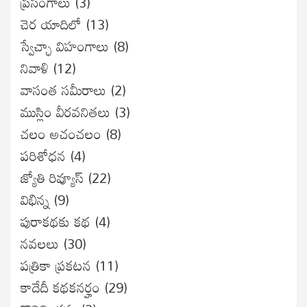
ప్రసంగాలు
(3)
చెర యాదిలో
(13)
స్వేచ్ఛా విహంగాలు
(8)
నివాళి
(12)
వాసంత సమీరాలు
(2)
ముస్లిం వీరవనితలు
(3)
చలం అచంచలం
(8)
ప‌రిశోధ‌న‌
(4)
జ్యోతి రివ్యూస్
(22)
విభిన్న
(9)
పురాకథకు కథ
(4)
నవలలు
(30)
పత్రికా ప్రకటన
(11)
కాదేదీ కథకనర్హం
(29)