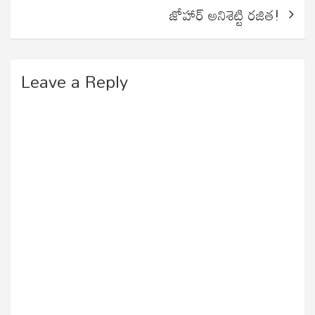
జోహార్ అనిశెట్టి రజిత!
Leave a Reply