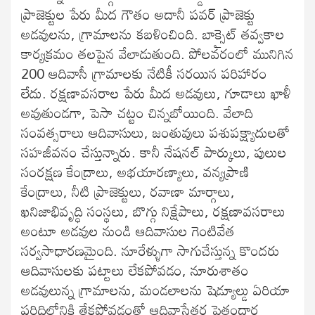
ప్రాజెక్టుల పేరు మీద గౌతం అదానీ పవర్ ప్రాజెక్టు
అడవులను, గ్రామాలను కబళించింది. బాక్సైట్ తవ్వకాల
కార్యక్రమం తలపైన వేలాడుతుంది. పోలవరంలో మునిగిన
200 ఆదివాసీ గ్రామాలకు నేటికీ సరయిన పరిహారం
లేదు. రక్షణావసరాల పేరు మీద అడవులు, గూడాలు ఖాళీ
అవుతుండగా, పెసా చట్టం చిన్నబోయింది. వేలాది
సంవత్సరాలు ఆదివాసులు, జంతువులు పశుపక్ష్యాదులతో
సహజీవనం చేస్తున్నారు. కానీ నేషనల్ పార్కులు, పులుల
సంరక్షణ కేంద్రాలు, అభయారణ్యాలు, వన్యప్రాణి
కేంద్రాలు, నీటి ప్రాజెక్టులు, రవాణా మార్గాలు,
ఖనిజాభివృద్ధి సంస్థలు, బొగ్గు నిక్షేపాలు, రక్షణావసరాలు
అంటూ అడవుల నుండి ఆదివాసుల గెంటివేత
సర్వసాధారణమైంది. నూరేళ్ళుగా సాగుచేస్తున్న కొందరు
ఆదివాసులకు పట్టాలు లేకపోవడం, నూరుశాతం
అడవులున్న గ్రామాలను, మండలాలను షెడ్యూల్డు ఏరియా
పరిధిలోనికి తేకపోవడంతో ఆదివాసేతర పెత్తందార్ల