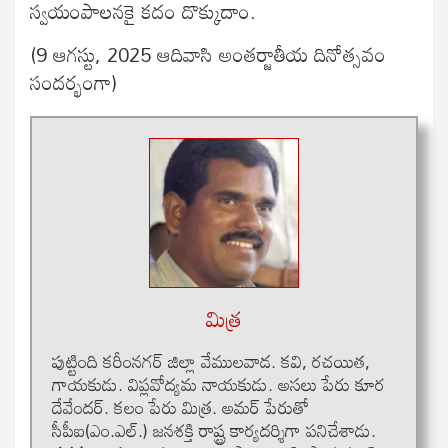
స్వయంపాలనకై కదం దొక్కుదాం.
(9 ఆగస్టు, 2025 ఆదివాసి అంతర్జాతీయ దినోత్సవం
సందర్భంగా)
మిత్ర
పుట్టింది కరీంనగర్ జిల్లా వేములవాడ. కవి, రచయిత,
గాయకుడు. విప్లవోద్యమ నాయకుడు. అసలు పేరు కూర
దేవేందర్. కలం పేరు మిత్ర. అమర్ పేరుతో
సీపీఐ(ఎం.ఎల్.) జనశక్తి రాష్ట్ర కార్యదర్శిగా పనిచేశాడు.