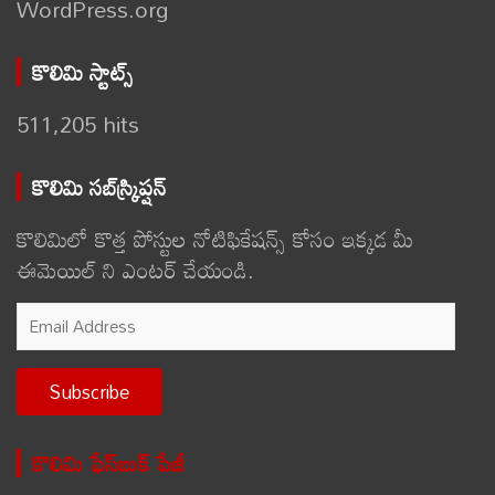
WordPress.org
కొలిమి స్టాట్స్
511,205 hits
కొలిమి సబ్‌స్క్రిప్షన్
కొలిమిలో కొత్త పోస్టుల నోటిఫికేషన్స్ కోసం ఇక్కడ మీ
ఈమెయిల్ ని ఎంటర్ చేయండి.
Email
Address
Subscribe
కొలిమి ఫేస్‌బుక్ పేజీ