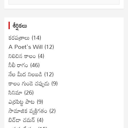
సంచికలు
శీర్షికలు
కరపత్రాలు
(14)
A Poet's Will
(12)
నిలిచిన కాలం
(4)
నీలీ రాగం
(46)
నేల మీద నిలబడి
(12)
కాలం గుండె చప్పుడు
(9)
సినిమా
(26)
ఎర్రపిట్ట పాట
(9)
సామాజిక వ్యక్తిగతం
(2)
బిచ్‌డా చమన్
(4)