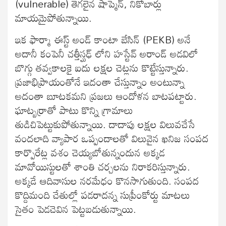
(vulnerable) తెగలైన షాప్మెన్, నికోబార్లు
మాయమైపోతున్నాయి.
ఇక ఫార్మా ఈస్ట్ అండ్ కాంటా బేసిన్ (PEKB) అనే
అదానీ కంపెనీ చత్తీస్ఘఢ్ లోని హస్టేవ్ అరాండ్ అడవిలో
బొగ్గు తవ్వకాలకై ఐదు లక్షల చెట్లను కొట్టేస్తున్నారు.
ప్రజాభిప్రాయంతోనే ఇదంతా చేస్తున్నాం అంటున్నా
అదంతా బూటకమని ప్రజలు ఆందోళన బాటపట్టారు.
ఘాట్బర్రాతో పాటు కొన్ని గ్రామాలు
తుడిచిపెట్టుకుపోతున్నాయి. దాదాపు లక్షల విలువచేసే
వందలాది వ్యాపార ఒప్పందాలతో విలువైన ఖనిజ సంపద
కార్పొరేట్ల వశం చెయ్యబోతున్నందున అక్కడ
మావోయిస్టులతో శాంతి చర్చలను నిరాకరిస్తున్నారు.
అక్కడే ఆదివాసుల నరమేధం కొనసాగుతుంది. సంపద
కొద్దిమంది చేతుల్లో పడరాదన్న సుప్రీంకోర్టు మాటలు
సైతం పెడచెవిన పెట్టబడుతున్నాయి.