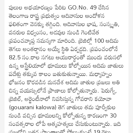
పులుల అభయారణ్యం పేరిట GO.No. 49 చేసిన
తెలంగాణ రాష్ట్ర ప్రభుత్వం ఆదివాసుల ఆందోళన
ఫలితంగా వెనక్కు తగ్గింది. ఆదివాసుల భాష, సంస్కృతి,
వనరుల విధ్వంసం, అడవుల నుండి గెంటివేత
ప్రపంచవ్యాప్త సమస్యగా మారింది. బ్రెజిల్లో 100 ఆదిమ
తెగలు అంతర్ధానం అయ్యే స్థితి ఏర్పడ్డది. ప్రపంచంలోనే
82.5 సం.రాల సగటు ఆయురార్ధంతో ముందు వరుసలో
ఉన్న ఆస్ట్రేలియాలో భూములు కోల్పోయిన ఆదిమ జాతులు
పదేళ్లు తక్కువ కాలం బతుకుతున్నాయి. మధ్యాహ్నం
భోజనం కొరవడిన మనదేశ ఆదిమ జాతుల ప్రజలు అతి
చిన్న వయస్సులోనే ప్రాణాలు కోల్పోతున్నారు. పెరుగ్వే,
బ్రెజిల్, అర్జెంటీనాలో నివసిస్తున్న గోవరాని కయోవా
(gouarani kalowa) తెగ జాతులు తమ పూర్వీకుల
నుండి వచ్చిన భూములన్ని కోల్పోతున్న కారణంగా 30
సంవత్సరాల లోపే ఆత్మహత్యలు చేసుకుంటున్నారు. ఇది
ప్రజల్లోని ఇతర ప్రాంతాలతో పోల్చుకుంటే 19 రెట్లు