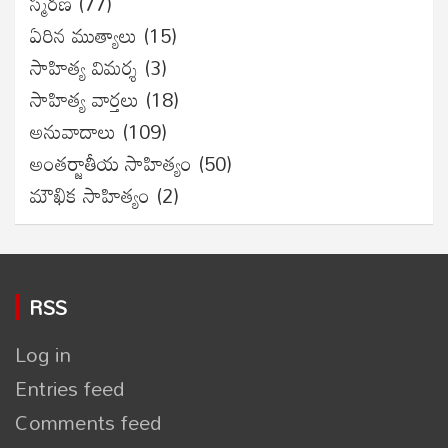
స్మరణ
(77)
ఏరిన ముత్యాలు
(15)
సాహిత్య విమర్శ
(3)
సాహిత్య వార్తలు
(18)
అనువాదాలు
(109)
అంతర్జాతీయ సాహిత్యం
(50)
మౌఖిక సాహిత్యం
(2)
RSS
Log in
Entries feed
Comments feed