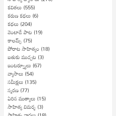
కవితలు
(555)
కరుణ కథలు
(6)
కథలు
(204)
వెంటాడే పాట
(19)
కాలమ్స్
(75)
పోరాట సాహిత్యం
(18)
బతుకు ముచ్చట
(3)
ఇంటర్వ్యూలు
(67)
వ్యాసాలు
(54)
సమీక్షలు
(135)
స్మరణ
(77)
ఏరిన ముత్యాలు
(15)
సాహిత్య విమర్శ
(3)
సాహిత్య వార్తలు
(18)