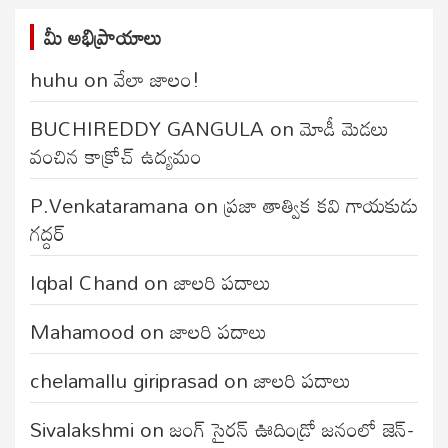
మీ అభిప్రాయాలు
huhu
on
వేలా జాలం!
BUCHIREDDY GANGULA
on
మోడీ మెడలు
వంచిన కాక్రోచ్ ఉద్యమం
P.Venkataramana
on
ప్రజా తాత్విక కవి గాయకుడు
గద్దర్
Iqbal Chand
on
జాలరి పదాలు
Mahamood
on
జాలరి పదాలు
chelamallu giriprasad
on
జాలరి పదాలు
Sivalakshmi
on
జంగ్‌ సైరన్‌ ఊదిండ్రో జనంలో జెన్-