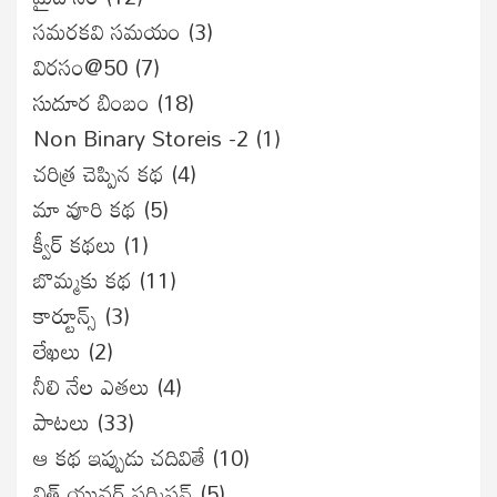
సమరకవి సమయం
(3)
విరసం@50
(7)
సుదూర బింబం
(18)
Non Binary Storeis -2
(1)
చరిత్ర చెప్పిన కథ
(4)
మా వూరి కథ
(5)
క్వీర్ కథలు
(1)
బొమ్మకు కథ
(11)
కార్టూన్స్
(3)
లేఖలు
(2)
నీలి నేల ఎతలు
(4)
పాటలు
(33)
ఆ కథ ఇప్పుడు చదివితే
(10)
విత్ యువర్ పర్మిషన్
(5)