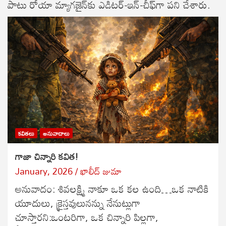
పాటు రోయా మ్యాగజైన్‌కు ఎడిటర్-ఇన్-చీఫ్‌గా పని చేశారు.
కవితలు
అనువాదాలు
గాజా చిన్నారి కవిత!
January, 2026
ఖాలీద్ జుమా
అనువాదం: శివలక్ష్మి నాకూ ఒక కల ఉంది…ఒక నాటికి
యూదులు, క్రైస్తవులునన్ను నేనుట్లుగా
చూస్తారని:ఒంటరిగా, ఒక చిన్నారి పిల్లగా,