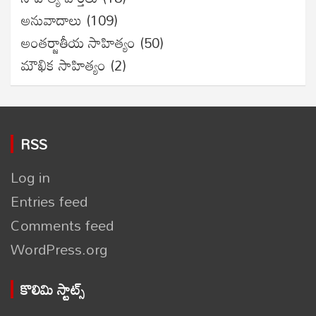
అనువాదాలు
(109)
అంతర్జాతీయ సాహిత్యం
(50)
మౌఖిక సాహిత్యం
(2)
RSS
Log in
Entries feed
Comments feed
WordPress.org
కొలిమి స్టాట్స్