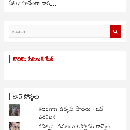
భీతిల్లుతూబేలగా వారి…
S
e
a
r
కొలిమి ఫేస్‌బుక్ పేజీ
c
h
టాప్ పోస్టులు
తెలంగాణ ఉద్యమ పాటలు - ఒక
పరిశీలన
కవిత్వం- సమాజం (క్రిస్టోఫర్ కాడ్వెల్