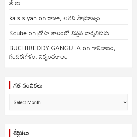
జీ లు
ka s s yan
on
రాజూ, అతని సామ్రాజ్యం
Kcube
on
ద్రోహ కాలంలో విప్లవ దార్శనికుడు
BUCHIREDDY GANGULA
on
గాలివాటం,
గందరగోళం, నిర్బంధకాలం
గత సంచికలు
గత
సంచికలు
శీర్షికలు