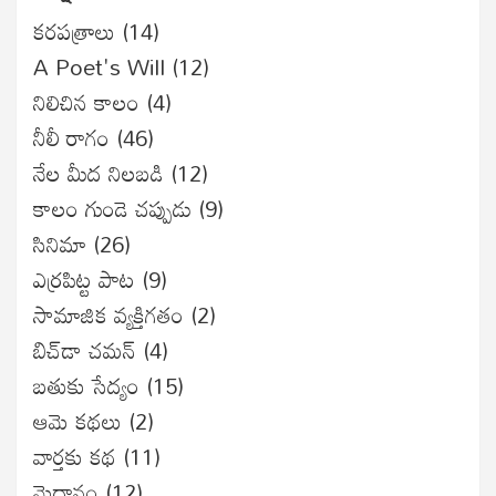
కరపత్రాలు
(14)
A Poet's Will
(12)
నిలిచిన కాలం
(4)
నీలీ రాగం
(46)
నేల మీద నిలబడి
(12)
కాలం గుండె చప్పుడు
(9)
సినిమా
(26)
ఎర్రపిట్ట పాట
(9)
సామాజిక వ్యక్తిగతం
(2)
బిచ్‌డా చమన్
(4)
బతుకు సేద్యం
(15)
ఆమె కథలు
(2)
వార్తకు కథ
(11)
మైదానం
(12)