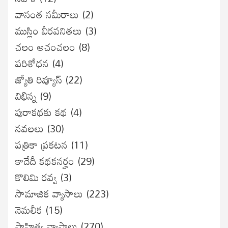
వాసంత సమీరాలు
(2)
ముస్లిం వీరవనితలు
(3)
చలం అచంచలం
(8)
ప‌రిశోధ‌న‌
(4)
జ్యోతి రివ్యూస్
(22)
విభిన్న
(9)
పురాకథకు కథ
(4)
నవలలు
(30)
పత్రికా ప్రకటన
(11)
కాదేదీ కథకనర్హం
(29)
కొలిమి రవ్వ
(3)
సామాజిక వ్యాసాలు
(223)
నెమలీక
(15)
సాహిత్య వ్యాసాలు
(270)