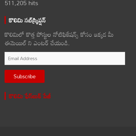
511,205 hits
కొలిమి సబ్‌స్క్రిప్షన్
కొలిమిలో కొత్త పోస్టుల నోటిఫికేషన్స్ కోసం ఇక్కడ మీ
ఈమెయిల్ ని ఎంటర్ చేయండి.
Email
Address
Subscribe
కొలిమి ఫేస్‌బుక్ పేజీ