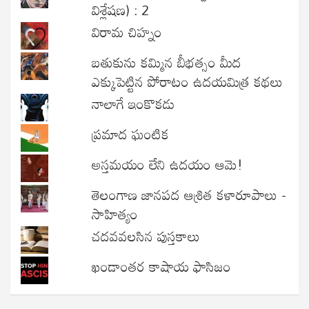
విశ్లేషణ) : 2
విరామ చిహ్నం
బతుకును కమ్మిన బీభత్సం మీద
ఎక్కుపెట్టిన పోరాటం ఉదయమిత్ర కథలు
నాలాగే ఇంకొకడు
ప్రమాద ఘంటిక
అస్తమయం లేని ఉదయం ఆమె!
తెలంగాణ జానపద ఆశ్రిత కళారూపాలు -
సాహిత్యం
చదవవలసిన పుస్తకాలు
ఖండాంతర కాషాయ ఫాసిజం