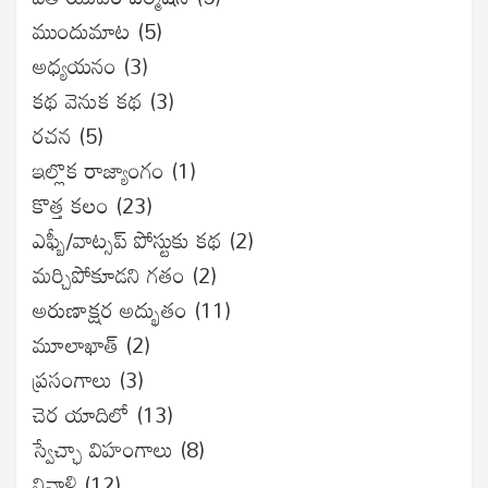
ముందుమాట
(5)
అధ్యయనం
(3)
కథ వెనుక కథ
(3)
రచన
(5)
ఇల్లొక రాజ్యాంగం
(1)
కొత్త కలం
(23)
ఎఫ్బీ/వాట్సప్ పోస్టుకు కథ
(2)
మర్చిపోకూడని గతం
(2)
అరుణాక్షర అద్భుతం
(11)
మూలాఖాత్
(2)
ప్రసంగాలు
(3)
చెర యాదిలో
(13)
స్వేచ్ఛా విహంగాలు
(8)
నివాళి
(12)