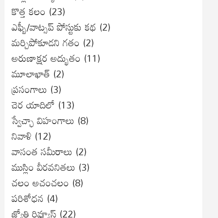
కొత్త కలం
(23)
ఎఫ్బీ/వాట్సప్ పోస్టుకు కథ
(2)
మర్చిపోకూడని గతం
(2)
అరుణాక్షర అద్భుతం
(11)
మూలాఖాత్
(2)
ప్రసంగాలు
(3)
చెర యాదిలో
(13)
స్వేచ్ఛా విహంగాలు
(8)
నివాళి
(12)
వాసంత సమీరాలు
(2)
ముస్లిం వీరవనితలు
(3)
చలం అచంచలం
(8)
ప‌రిశోధ‌న‌
(4)
జ్యోతి రివ్యూస్
(22)