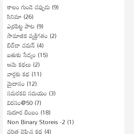
కాలం గుండె చప్పుడు
(9)
సినిమా
(26)
ఎర్రపిట్ట పాట
(9)
సామాజిక వ్యక్తిగతం
(2)
బిచ్‌డా చమన్
(4)
బతుకు సేద్యం
(15)
ఆమె కథలు
(2)
వార్తకు కథ
(11)
మైదానం
(12)
సమరకవి సమయం
(3)
విరసం@50
(7)
సుదూర బింబం
(18)
Non Binary Storeis -2
(1)
చరిత్ర చెప్పిన కథ
(4)