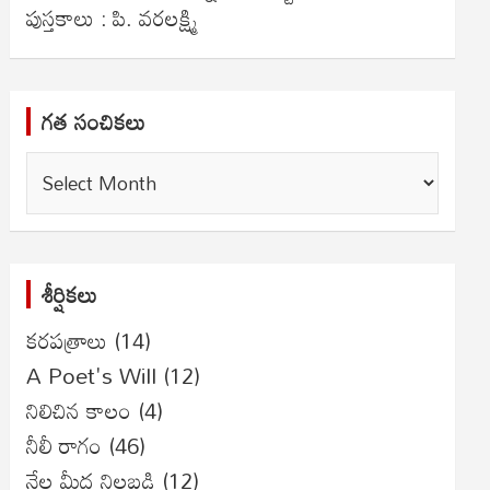
పుస్తకాలు : పి. వరలక్ష్మి
గత సంచికలు
గత
సంచికలు
శీర్షికలు
కరపత్రాలు
(14)
A Poet's Will
(12)
నిలిచిన కాలం
(4)
నీలీ రాగం
(46)
నేల మీద నిలబడి
(12)