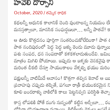
హవేలీ దొర్సాని
October, 2020
తమ్మెర రాధిక
కథలన్నీ ఆధునిక కాలానికే చెంది వుండాలన్న నియమం లేన
మనస్తత్వాలూ, మానసిక సంఘర్షణలూ… అన్నీ పాతవే! కాల
ఆ ఊరు కొత్తదనం పూర్తిగా సంతరించుకోలేదింకా! పాత ఊ
పాత నందిపురంలో పెద్ద పెద్ద ఇళ్ళు రెండు మూడు వున్నాయ
పశు సంపద, ధన సంపదాతో కళకళలాడుతుండేవి. జమిందా
మాత్రం మిగిలి పోయాయి. ఇప్పుడు ఆ ఇళ్ళకు వెనకవైపు రాత
మరింత చీకటి చేస్తూ సాయంకాలం వేళ్ళల్ని భయం మరింత
పక్షులన్నీ వాటిమీదే ఆవాసం! కొత్తగా తవ్విన కెనాల్ ఆ యిళ్
ప్రవాహపు చప్పుడు తప్పితే, పగలూ రాత్రీ భయంకరమైన ని
కూలి బండరాళ్ళు వాకిలోకి కాలు పెట్టనివ్వని పరిస్థితి తె
కాస్త లోపలికి పోతే డంగు సున్నంతో కట్టిన ఆర్చీల
బోసిగా బొయ్యారాల్లా వున్నాయి. కిటికీలకు రెక్కలు అసల