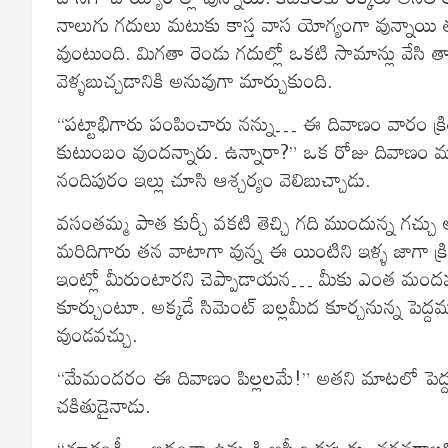
నాలుగు గదులు మటుకు కాస్త వాస యోగ్యంగా వున్నాయి 
వుంటుంది. మిగతా రెండు గదుల్లో ఒకటి సామాన్లు వేసి 
వెళ్ళబుచ్చడానికి అనువుగా మార్చుకుంది.
“పట్టాభిగారు పంపించారు నన్ను… ఈ దివాణం వారం క్
కుటుంబం వుందన్నారు. ఉన్నారా?” ఒక రోజు దివాణం ముం
నందిపురం ఇల్లు చూసి ఆశ్చర్యం వెలిబుచ్చాడు.
వసంతమ్మ పాత కుర్చీ వకటి తెచ్చి గది ముందున్న గచ్చు 
మరిదిగారు తన వాటాగా వున్న ఈ యింటిని ఇళ్ళ జాగా క
ఇంట్లో మీరుంటారని చెప్పాడాయన… మీకు ఎంత మందమ్మా ప
కూర్చుంటూ. అక్కడే సిమెంట్ బల్లమీద కూర్చనున్న పెద్
వుండవచ్చు.
“మేమందరం ఈ దివాణం పిల్లలమే!” అతని మాటలో పెద్దతన
చకితుడైనాడు.
“చూడండీ… ఇదంతా ఉమ్మడి ఆస్తీ ఒకప్పుడు. తరతరాలనించ