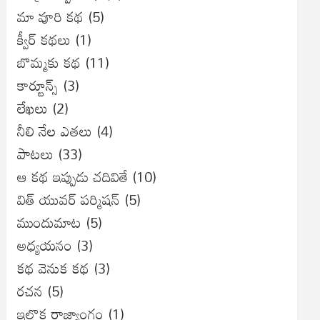
మా వూరి కథ
(5)
క్వీర్ కథలు
(1)
బొమ్మకు కథ
(11)
కార్టూన్స్
(3)
లేఖలు
(2)
నీలి నేల ఎతలు
(4)
పాటలు
(33)
ఆ కథ ఇప్పుడు చదివితే
(10)
విత్ యువర్ పర్మిషన్
(5)
ముందుమాట
(5)
అధ్యయనం
(3)
కథ వెనుక కథ
(3)
రచన
(5)
ఇల్లొక రాజ్యాంగం
(1)