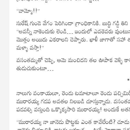
“వామ్మో!!”
సురేష్ గుండె వేగం పెరిగిందా గ్రాంధికానికి. బుద్ధి గడ్డి
“అవన్నీ నాకెందుకు లెండి… ఇందులో ఎవరెవరు వుంటున్న
మొత్తం అయిదు ఎకరాలని చెప్పారు. ఖాళీ జాగాతో సహా త
మళ్ళా వస్తా!”
వసంతమ్మతో చెప్పి, ఆమె మంచిదని తల ఊపాక వెళ్ళి కార్ల
తుడుచుకుంటూ…
నాలుగు వంకాయలూ, రెండు టమాటాలూ రెండు పచ్చిమిర్చీ ప్
మురారయ్య గడప అవతల నిలబడి చూస్తున్నాడు. వసంతమ
పడవల్సి వస్తుంది ఒక్కొక్కసారి మురారయ్య! అందుకే అతన్న
“మురారయ్య నా జానెడు పొట్టకు ఎంత కావేలేంటి? చూ
చారెడు బియ్యానికి చాటడు ఆక్కూర… ఊర్కే హైరానా పడబ