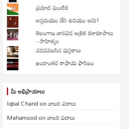
ప్రమాద ఘంటిక
అస్తమయం లేని ఉదయం ఆమె!
తెలంగాణ జానపద ఆశ్రిత కళారూపాలు
- సాహిత్యం
చదవవలసిన పుస్తకాలు
ఖండాంతర కాషాయ ఫాసిజం
మీ అభిప్రాయాలు
Iqbal Chand
on
జాలరి పదాలు
Mahamood
on
జాలరి పదాలు