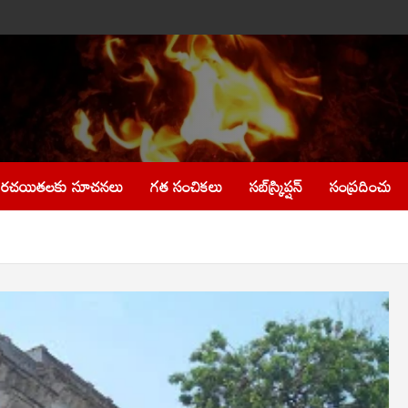
రచయితలకు సూచనలు
గత సంచికలు
సబ్‌స్క్రిప్షన్
సంప్రదించు