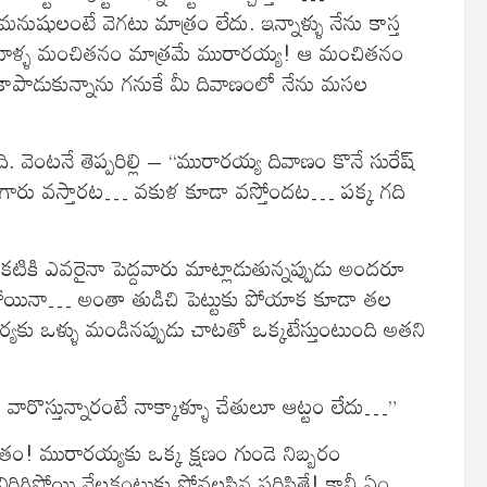
 మనుషులంటే వెగటు మాత్రం లేదు. ఇన్నాళ్ళు నేను కాస్త
 వాళ్ళ మంచితనం మాత్రమే మురారయ్య! ఆ మంచితనం
ళూ కాపాడుకున్నాను గనుకే మీ దివాణంలో నేను మసల
 వెంటనే తెప్పరిల్లి – “మురారయ్య దివాణం కొనే సురేష్
టాభి గారు వస్తారట… వకుళ కూడా వస్తోందట… పక్క గది
కి ఎవరైనా పెద్దవారు మాట్లాడుతున్నప్పుడు అందరూ
ోయినా… అంతా తుడిచి పెట్టుకు పోయాక కూడా తల
కు ఒళ్ళు మండినప్పుడు చాటతో ఒక్కటేస్తుంటుంది అతని
ారొస్తున్నారంటే నాక్కాళ్ళూ చేతులూ ఆట్టం లేదు…”
! మురారయ్యకు ఒక్క క్షణం గుండె నిబ్బరం
రిగిపోయి నేలకంటుకు పోవలసిన పరిస్థితే! కానీ ఏం