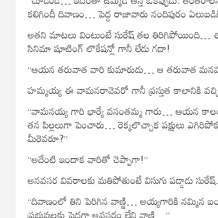
కలిగిందీ దివాణం… పెద్ద రాజావారు నందిపురం ఏలుబడ
అతని మాటలు వింటుంటే సురేష్ తల తిరిగిపోయింది
సినిమా షూటింగ్ లొకేషన్లో గానీ లేడు గదా!
“ఆయన తరువాత వారి కుమారుడు… ఆ తరువాత మనవడ
హమ్మయ్య ఈ వామనరావెవరో గానీ ప్రస్తుత కాలానికి వచ్చి 
“వామనయ్య గారి భార్యే వసంతమ్మ గారు… ఆయన కాలం చేస
తన పిల్లలుగా పెంచారు… రెక్కలొచ్చాక పక్షులు ఎగిరి
మీరెవరూ?”
“అదేంటి ఇందాక వారితో చెప్పాగా!”
అనవసర వివరాలకు మతిపోతుంటే విసుగు పడ్డాడు సురేష్
“దివాణంలో తిని పెరిగిన వాణ్ణి… అయ్యగారికి నమ్మిన 
ప్రభువులకు పెద్దగా అవసరం లేని వాణ్ణి…”