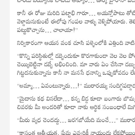
కానీ ఈ రోజు మరిది పట్టాభి గారూ… అయన్తోపాటు తోటి 
వెళ్దామనుకుంటే ఈలోపు గంపల వాళ్ళు వెళ్ళిపోయారు. తె
పట్టుకొచ్చాను… చాలాయా!”
నిర్వికారంగా ఆయన వంక చూసి పళ్ళెంలోకి ఎత్తింది వాట
“కొన్ని పరిస్థితుల్లో డబ్బెందుకూ కొరగాకుండా వెల వెల
చెయ్యిబెట్టినా డబ్బే లభించింది. మా వారు ఏం చేసిన
గిట్టదనుకున్నాను కానీ నా మనసే ధనాన్ని ఒప్పుకోవడం ల
“అమ్మా… ఏవంటున్నారు…!” మురారయ్య సందిగ్ధపడ్డాడ
“మైదాసు కథ వినలేదా… కన్న బిడ్డ కూడా బంగారు బొమ్
చివరకు మీ అందరితో కూడా నాకు ఆర్థిక సంబంధాలే మి
“మీరు వ్యధ చెందద్దు… జరగబోయేది మంచే…” మురారయ
“కాస్తంత ఆత్మీయత, ప్రేమ ఎవ్వరికీ నాయందు లేకపోయింది. క