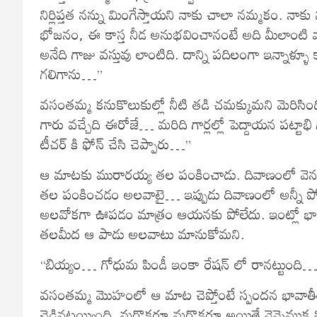
నిర్లిప్తత నన్ను మింగేస్తాయని నాకు చాలా నమ్మకం. నాకు
భోజనం, ఈ కాస్త నీడ అనుభవించానంటే అది మీలాంటి
అనేది గాజు వస్తువు లాంటిది. దాన్ని పదిలంగా ఇన్నాళ్
గలిగాను…”
వసంతమ్మ కనుకొలుకుల్లో నీటి తడి చమక్కుమని మెరిసింది.
గారు వచ్చేది ఈరోజే… మరిది గార్లల్లో పెద్దాయన పట్
టీచర్ కి ఫోన్ చేసి చెప్పారు…”
ఆ మాటకు మురారయ్య తల పంకించాడు. దివాణంలో వెనకటి
తల పంకించడం అలవాటై… ఇప్పుడు దివాణంలో అన్నీ ప
అలవోకగా ఊపడం మాత్రం ఆయనకు పోలేదు. ఇంట్లో భార్య
తలమీద ఆ పాడు అలవాటు మానుకోమని.
“బియ్యం… గోధుమ పిండీ ఇంకా రేషన్ లో రానట్టుంది… వ
వసంతమ్మ మొహంలో ఆ మాట చెప్తోంటే స్పందన భావాతీతం
చెడినట్టయ్యింది. మరొకరూ మరొకరూ అయితే వెన్నెముక వి