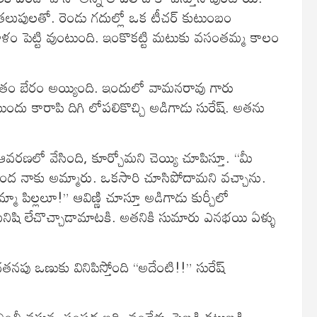
తలుపులతో. రెండు గదుల్లో ఒక టీచర్ కుటుంబం
తాళం పెట్టి వుంటుంది. ఇంకొకట్టి మటుకు వసంతమ్మ కాలం
రితం బేరం అయ్యింది. ఇందులో వామనరావు గారు
దు కారాపి దిగి లోపలికొచ్చి అడిగాడు సురేష్. అతను
ఆవరణలో వేసింది, కూర్చోమని చెయ్యి చూపిస్తూ. “మీ
్రింద నాకు అమ్మారు. ఒకసారి చూసిపోదామని వచ్చాను.
ిల్లలూ!” ఆవిణ్ణి చూస్తూ అడిగాడు కుర్చీలో
దమనిషి లేచొచ్చాడామాటకి. అతనికి సుమారు ఎనభయి ఏళ్ళు
పు ఒణుకు వినిపిస్తోంది “అదేంటి!!” సురేష్
ీ వస్తున్న సంపద ఇది. వందేళ్ళు పైబడి కట్టుబడి