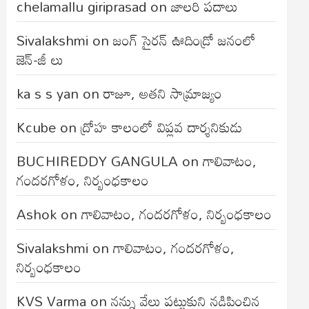
chelamallu giriprasad
on
జాలరి పదాలు
Sivalakshmi
on
జంగ్‌ సైరన్‌ ఊదిండ్రో జనంలో
జెన్-జీ లు
ka s s yan
on
రాజూ, అతని సామ్రాజ్యం
Kcube
on
ద్రోహ కాలంలో విప్లవ దార్శనికుడు
BUCHIREDDY GANGULA
on
గాలివాటం,
గందరగోళం, నిర్బంధకాలం
Ashok
on
గాలివాటం, గందరగోళం, నిర్బంధకాలం
Sivalakshmi
on
గాలివాటం, గందరగోళం,
నిర్బంధకాలం
KVS Varma
on
నన్ను వేలు పట్టుకుని నడిపించిన