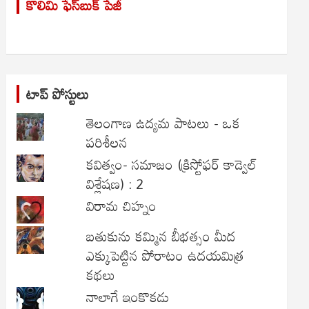
కొలిమి ఫేస్‌బుక్ పేజీ
c
h
టాప్ పోస్టులు
తెలంగాణ ఉద్యమ పాటలు - ఒక
పరిశీలన
కవిత్వం- సమాజం (క్రిస్టోఫర్ కాడ్వెల్
విశ్లేషణ) : 2
విరామ చిహ్నం
బతుకును కమ్మిన బీభత్సం మీద
ఎక్కుపెట్టిన పోరాటం ఉదయమిత్ర
కథలు
నాలాగే ఇంకొకడు