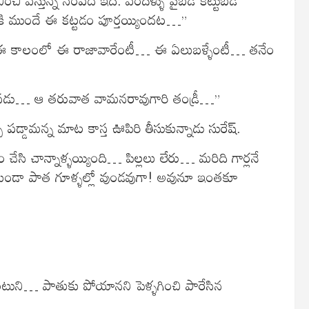
ికి ముందే ఈ కట్టడం పూర్తయ్యిందట…”
… ఈ కాలంలో ఈ రాజావారేంటీ… ఈ ఏలుబళ్ళేంటీ… తనేం
ు… ఆ తరువాత వామనరావుగారి తండ్రీ…”
పడ్డామన్న మాట కాస్త ఊపిరి తీసుకున్నాడు సురేష్.
ి చాన్నాళ్ళయ్యింది… పిల్లలు లేరు… మరిది గార్లనే
పోకుండా పాత గూళ్ళల్లో వుండవుగా! అవునూ ఇంతకూ
.
బంటుని… పాతుకు పోయానని పెళ్ళగించి పారేసిన