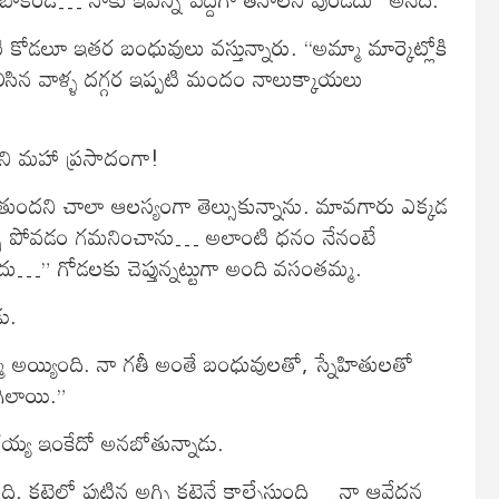
కోడలూ ఇతర బంధువులు వస్తున్నారు. “అమ్మా మార్కెట్లోకి
లిసిన వాళ్ళ దగ్గర ఇప్పటి మందం నాలుక్కాయలు
ిని మహా ప్రసాదంగా!
 పోతుందని చాలా ఆలస్యంగా తెల్సుకున్నాను. మావగారు ఎక్కడ
ా డబ్బు పోవడం గమనించాను… అలాంటి ధనం నేనంటే
ేదు…” గోడలకు చెప్తున్నట్టుగా అంది వసంతమ్మ.
ు.
మ అయ్యింది. నా గతీ అంతే బంధువులతో, స్నేహితులతో
గిలాయి.”
్య ఇంకేదో అనబోతున్నాడు.
ట్టెలో పుట్టిన అగ్ని కట్టెనే కాల్చేస్తుంది… నా ఆవేదన