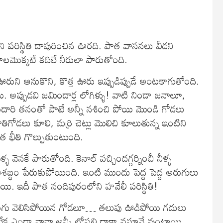
ి పరిస్థితి దాపురించిన ఊరది. పాత వాసనలు వీడని
మొక్కటే కదిలే నీరులా పారుతోంది.
రుని ఆనుకొని, కొత్త ఊరు ఇప్పుడిప్పుడే అంటకాగుతోంది.
ి. అప్పుడవి జమిందార్ల లోగిళ్ళు! వాటి నిండా జనాలూ,
రి తనంతో పాటే అన్నీ నశించి పోయి మొండి గోడలు
ిగోడలు కూలి, మర్రి చెట్లు మొలిచి కూలుతున్న ఇంటిని
 భీతి గొల్పుతుంటుంది.
ళ వెనకే పారుతోంది. కెనాల్ వచ్చిందగ్గర్నించీ నీళ్ళ
శబ్ధం పేరుకుపోయింది. ఇంటి ముందు పెద్ద పెద్ద అరుగులు
చ్చాయి. ఇదీ పాత నందిపురంలోని హవేలీ పరిస్థితి!
ూ… రంగు వెలిసిపోయిన గోడలూ… తలుపు ఊడిపోయి గదులు
ే లేక ఎండా వానా అన్నీ లోపలి దాకా వస్తూనే వుంటాయి.