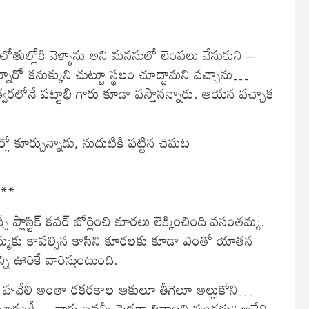
 తిని లోతుల్లోకి వెళ్ళాను అని మనసులో లెంపలు వేసుకుని –
ారో కనుక్కుని చుట్టూ స్థలం చూద్దామని వచ్చాను…
్వరలోనే పట్టాభి గారు కూడా వస్తానన్నారు. ఆయన వచ్చాక
ో కూర్చున్నాడు, నుదుటికి పట్టిన చెమట
***
లాస్టిక్ కవర్ బోర్లించి కూరలు లెక్కించింది వసంతమ్మ.
్మకు కావల్సిన కాసిని కూరలకు కూడా ఎంతో యాతన
ి ఊరికే వారిస్తుంటుంది.
డు హవేలీ అంతా రకరకాల ఆకులూ తీగెలూ అల్లుకోని…
ాకండీ… నాకు ఇవన్నీ పెద్దగా తినాలని వుండదు” అనేది.