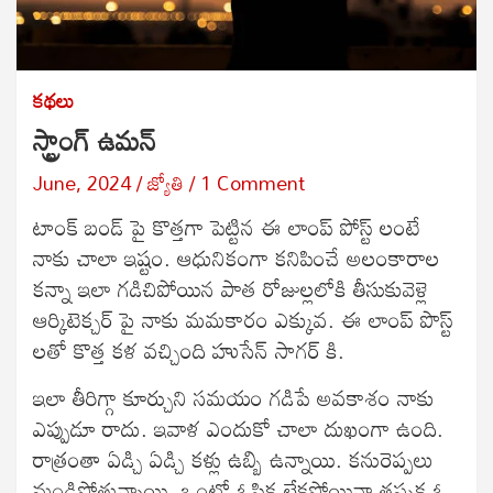
కథలు
స్ట్రాంగ్ ఉమన్
June, 2024
జ్యోతి
1 Comment
టాంక్ బండ్ పై కొత్తగా పెట్టిన ఈ లాంప్ పోస్ట్ లంటే
నాకు చాలా ఇష్టం. ఆధునికంగా కనిపించే అలంకారాల
కన్నా ఇలా గడిచిపోయిన పాత రోజుల్లలోకి తీసుకువెళ్లె
ఆర్కిటెక్చర్ పై నాకు మమకారం ఎక్కువ. ఈ లాంప్ పొస్ట్
లతో కొత్త కళ వచ్చింది హుసేన్ సాగర్ కి.
ఇలా తీరిగ్గా కూర్చుని సమయం గడిపే అవకాశం నాకు
ఎప్పుడూ రాదు. ఇవాళ ఎందుకో చాలా దుఖంగా ఉంది.
రాత్రంతా ఏడ్చి ఏడ్చి కళ్లు ఉబ్బి ఉన్నాయి. కనురెప్పలు
మండిపోతున్నాయి. ఒంట్లో ఓపిక లేకపోయినా తప్పక ఓ