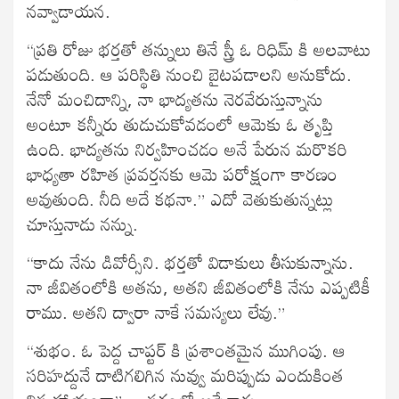
నవ్వాడాయన.
“ప్రతి రోజు భర్తతో తన్నులు తినే స్త్రీ ఓ రిధిమ్ కి అలవాటు
పడుతుంది. ఆ పరిస్థితి నుంచి బైటపడాలని అనుకోదు.
నేనో మంచిదాన్ని, నా భాద్యతను నెరవేరుస్తున్నాను
అంటూ కన్నీరు తుడుచుకోవడంలో ఆమెకు ఓ తృప్తి
ఉంది. భాద్యతను నిర్వహించడం అనే పేరున మరొకరి
భాధ్యతా రహిత ప్రవర్తనకు ఆమె పరోక్షంగా కారణం
అవుతుంది. నీది అదే కథనా.” ఎదో వెతుకుతున్నట్లు
చూస్తునాడు నన్ను.
“కాదు నేను డివోర్సీని. భర్తతో విడాకులు తీసుకున్నాను.
నా జీవితంలోకి అతను, అతని జీవితంలోకి నేను ఎప్పటికీ
రాము. అతని ద్వారా నాకే సమస్యలు లేవు.”
“శుభం. ఓ పెద్ద చాప్టర్ కి ప్రశాంతమైన ముగింపు. ఆ
సరిహద్దునే దాటిగలిగిన నువ్వు మరిప్పుడు ఎందుకింత