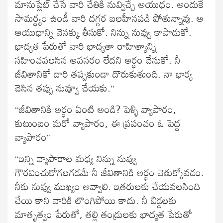
మానుప్లేట్ చేసే వారి చేతికి నువ్విచ్చే అయుధం. అందుకే
సామర్ధ్యం ఉండీ వారి దగ్గర బలహీనపడి పోతున్నావు. ఆ
ఆయుధాన్ని వెనక్కు తీసుకో. నిన్ను నువ్వు కాపాడుకో.
భాద్యత పేరుతో వారి భాద్యతా రాహిత్యాన్ని
సహించవలసిన అవసరం లేదని అర్ధం చేసుకో. నీ
జీవితానికో దారి తప్పకుండా దొరుకుతుంది. నా భార్య
చెసిన తప్పు నువ్వూ చేయకు.”
“జీవితానికి అర్ధం ఏంటి అండి? పెళ్ళి వ్యాపారం,
కుటుంబం మరో వ్యాపారం, ఈ ప్రపంచం ఓ పెద్ద
వ్యాపారం”
“ఇన్ని వ్యాపారాల మధ్య నిన్ను నువ్వు
గౌరవించుకోగలగడమే నీ జీవితానికి అర్ధం వెతుక్కోవడం.
నీకు నువ్వు ముఖ్యం అవ్వాలి. ఇతరులకు చేయవలసింది
చేయి కాని వారికి లొంగిపోయి కాదు. నీ బిడ్డలకు
మాతృత్వం పేరుతో, తల్లి తండ్రులకు భాద్యత పేరుతో