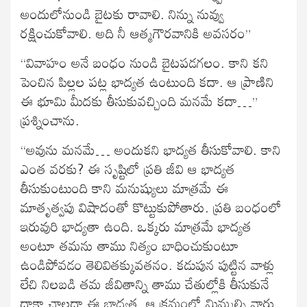
అందులోనుండి బైటకు రావాలి. నిన్ను నువ్వు
రక్షించుకోవాలి. అది నీ ఆత్మగౌరవానికి అవసరం”
“వివాహం అనే బంధం నుండి బైటపడగలం. కాని కని
పెంచిన పిల్లల పట్ల భాద్యత ఉంటుంది కదా. ఆ ప్రాణిని
ఈ భూమి మీదకు తీసుకువచ్చింది మనమే కదా…”
ప్రశ్నించాను.
“అవును మనమే… అందుకని భాద్యత తీసుకోవాలి. కాని
ఎంత వరకు? ఈ సృష్టిలో ప్రతి జీవి ఆ భాద్యత
తీసుకుంటుంది కాని మనుష్యులు మాత్రమే ఈ
మాతృత్వపు విషాదంతో కొట్టుకుపోతారు. ప్రతి బంధంలో
ఇరువురి భాద్యతా ఉంది. ఒక్కరు మాత్రమే భాద్యత
అంటూ తమను తాము నిత్యం బాధించుకుంటూ
ఉండిపోవడం తెలివితక్కువతనం. కడుపున పుట్టిన వాళ్లు
లేచి నిలబడి తమ జీవితాన్ని తాము చేతుల్లోకి తీసుకునే
దాకా చాలదా ఈ బాధ్యత. ఆ క్రమంలో మిమ్మల్ని వారు