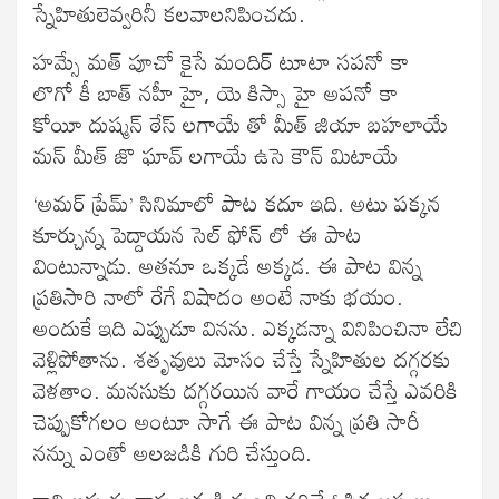
స్నేహితులెవ్వరినీ కలవాలనిపించదు.
హమ్సే మత్ పూచో కైసే మందిర్ టూటా సపనో కా
లొగో కీ బాత్ నహీ హై, యె కిస్సా హై అపనో కా
కోయీ దుష్మన్ ఠేస్ లగాయే తో మీత్ జియా బహలాయే
మన్ మీత్ జొ ఘావ్ లగాయే ఉసె కౌన్ మిటాయే
‘అమర్ ప్రేమ్’ సినిమాలో పాట కదూ ఇది. అటు పక్కన
కూర్చున్న పెద్దాయన సెల్ ఫోన్ లో ఈ పాట
వింటున్నాడు. అతనూ ఒక్కడే అక్కడ. ఈ పాట విన్న
ప్రతిసారి నాలో రేగే విషాదం అంటే నాకు భయం.
అందుకే ఇది ఎప్పుడూ వినను. ఎక్కడన్నా వినిపించినా లేచి
వెళ్లిపోతాను. శతృవులు మోసం చేస్తే స్నేహితుల దగ్గరకు
వెళతాం. మనసుకు దగ్గరయిన వారే గాయం చేస్తే ఎవరికి
చెప్పుకోగలం అంటూ సాగే ఈ పాట విన్న ప్రతి సారీ
నన్ను ఎంతో అలజడికి గురి చేస్తుంది.