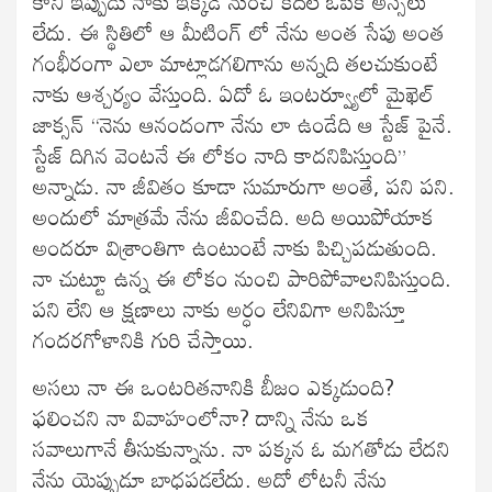
కాని ఇప్పుడు నాకు ఇక్కడి నుంచి కదిలే ఓపిక అస్సలు
లేదు. ఈ స్థితిలో ఆ మీటింగ్ లో నేను అంత సేపు అంత
గంభీరంగా ఎలా మాట్లాడగలిగాను అన్నది తలచుకుంటే
నాకు ఆశ్చర్యం వేస్తుంది. ఏదో ఓ ఇంటర్వ్యూలో మైఖెల్
జాక్సన్ “నెను ఆనందంగా నేను లా ఉండేది ఆ స్టేజ్ పైనే.
స్టేజ్ దిగిన వెంటనే ఈ లోకం నాది కాదనిపిస్తుంది”
అన్నాడు. నా జీవితం కూడా సుమారుగా అంతే, పని పని.
అందులో మాత్రమే నేను జీవించేది. అది అయిపోయాక
అందరూ విశ్రాంతిగా ఉంటుంటే నాకు పిచ్చిపడుతుంది.
నా చుట్టూ ఉన్న ఈ లోకం నుంచి పారిపోవాలనిపిస్తుంది.
పని లేని ఆ క్షణాలు నాకు అర్ధం లేనివిగా అనిపిస్తూ
గందరగోళానికి గురి చేస్తాయి.
అసలు నా ఈ ఒంటరితనానికి బీజం ఎక్కడుంది?
ఫలించని నా వివాహంలోనా? దాన్ని నేను ఒక
సవాలుగానే తీసుకున్నాను. నా పక్కన ఓ మగతోడు లేదని
నేను యెప్పుడూ బాధపడలేదు. అదో లోటనీ నేను