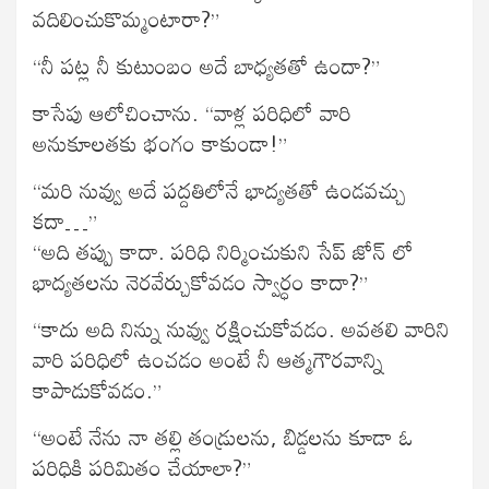
వదిలించుకొమ్మంటారా?”
“నీ పట్ల నీ కుటుంబం అదే బాధ్యతతో ఉందా?”
కాసేపు ఆలోచించాను. “వాళ్ల పరిధిలో వారి
అనుకూలతకు భంగం కాకుండా!”
“మరి నువ్వు అదే పద్దతిలోనే భాద్యతతో ఉండవచ్చు
కదా…”
“అది తప్పు కాదా. పరిధి నిర్మించుకుని సేప్ జోన్ లో
భాద్యతలను నెరవేర్చుకోవడం స్వార్ధం కాదా?”
“కాదు అది నిన్ను నువ్వు రక్షించుకోవడం. అవతలి వారిని
వారి పరిధిలో ఉంచడం అంటే నీ ఆత్మగౌరవాన్ని
కాపాడుకోవడం.”
“అంటే నేను నా తల్లి తండ్రులను, బిడ్డలను కూడా ఓ
పరిధికి పరిమితం చేయాలా?”