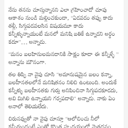
నేను తనను చూస్తున్నానని ఎలా గ్రహించాడో చూపు
ఆకాశం నుండి మల్లించకుండా, “ఏడవడం తప్పు కాదు
తల్లీ, సిగ్గుపడవలసిన విషయమూ కాదు
కన్నీళ్ళున్నాయంటే మనలో మనిషి బతికే ఉన్నాడని అర్ధం
కదూ”… అన్నాడు.
“మనం బలహినులమనడానికి సాక్షం కూడా ఈ కన్నీళ్ళే ”
అన్నాను మౌనంగా.
తల తిప్పి నా వైపు చూసి “అమానుషమైన బలం కన్నా,
బలహీనతలలోనే మనిషితనం నిలిచి ఉంటుంది. అందుకే
కన్నీళ్ళు బలహీనతకు గుర్తు అనిపించినా సిగ్గుపడకూడదు,
అవి మిగిలి ఉన్నాయని గర్వపడాలి” అన్నాడు. నాకు ఏం
అనాలో తెలియలేదు.
చిరునవ్వుతో నా వైపు చూస్తూ “ఆలోచించు నీలో
కన్నీరుందంటే ఎంతో కొంత హృదయంలో మెత్తదనం