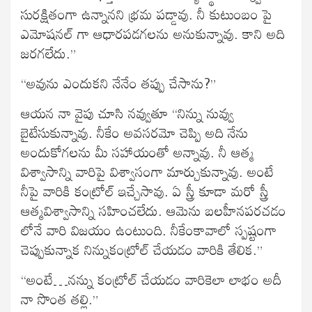
సురక్షితంగా ఉన్నానని భ్రమ పడ్డావు. నీ కుటుంబం పై
ఎమోషనల్ గా ఆధారపడగలను అనుకున్నావు. కాని అది
జరగలేదు.”
“అవును ఎందుకని నేనేం తప్పు చేసాను?”
ఆయన నా వైపు చూసి నవ్వుతూ “నిన్ను నువ్వు
బైటేసుకున్నావు. నీకేం అవసరమో చెప్పి అది నేను
అందుకోగలను మీ సహాయంతో అన్నావు. నీ ఆత్మ
విశ్వాసాన్ని వారిపై విశ్వాసంగా మార్చుకున్నావు. అంటే
నీపై వారికి కంట్రోల్ ఇచ్చేసావు. ఏ స్త్రీ కూడా మరో స్త్రీ
ఆత్మవిశ్వాసాన్ని సహించలేదు. ఆమెను బలహీనపరచడం
లోనే వారి విజయం ఉంటుంది. నీకేంకావాలో స్పష్టంగా
చెప్పుకున్నాక నిన్నుకంట్రోల్ చేయడం వారికి తేలిక.”
“అంటే…నన్ను కంట్రోల్ చేయడం వారికెలా లాభం అదీ
నా సొంత తల్లి.”