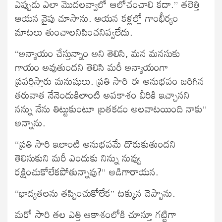
ఎప్పుడు ఎలా మొదలవ్వాలో ఆలోచంచాలి కదా.” తలెత్తి
ఆయన వైపు చూసాను. ఆయన కళ్లల్లో గాంభీర్యం
మాటలు తుంచాలనిపించనివ్వలేదు.
“అన్యాయం చేస్తున్నాం అని తెలిసి, మన మనసుకు
గాయం అవుతుందని తెలిసి మరీ అన్యాయంగా
ప్రవర్తిస్తారు మనుషులు. ప్రతి సారి ఈ అనుభవం జరిగిన
తరువాత నేనెందుకిలాంటి అవకాశం వీరికి ఇచ్చానని
నన్ను నేను తిట్టుకుంటూ బ్రతకడం అలవాటయింది నాకు”
అన్నాను.
“ప్రతి సారి ఇలాంటి అనుభవమే దొరుకుతుందని
తెలిసుకుని మరీ ఎందుకు నిన్ను నువ్వు
రక్షించుకోలేకపోతున్నావు?” అడిగారాయన.
“భాద్యతలను తప్పించుకోలేక” టక్కున చెప్పాను.
మరో సారి తల ఎత్తి ఆకాశంలోకి చూస్తూ గట్టిగా