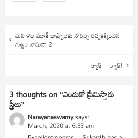
Post
మహిళల మూకీ భాష్పాలకు నోరిచ్చి రచ్చకెక్కించిన
navigation
గుఱ్ఱం జాషువా-2
క్వాక్… క్వాక్!
3 thoughts on “
ఎందుకో ప్రేమిస్తారు
స్త్రీలు
”
Narayanaswamy
says:
March, 2020 at 6:53 am
Excellent poems… Srikanth has a