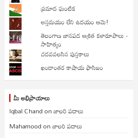
ప్రమాద ఘంటిక
అస్తమయం లేని ఉదయం ఆమె!
తెలంగాణ జానపద ఆశ్రిత కళారూపాలు -
సాహిత్యం
చదవవలసిన పుస్తకాలు
ఖండాంతర కాషాయ ఫాసిజం
మీ అభిప్రాయాలు
Iqbal Chand
on
జాలరి పదాలు
Mahamood
on
జాలరి పదాలు