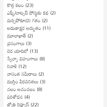
కొత్త కలం
(23)
ఎఫ్బీ/వాట్సప్ పోస్టుకు కథ
(2)
మర్చిపోకూడని గతం
(2)
అరుణాక్షర అద్భుతం
(11)
మూలాఖాత్
(2)
ప్రసంగాలు
(3)
చెర యాదిలో
(13)
స్వేచ్ఛా విహంగాలు
(8)
నివాళి
(12)
వాసంత సమీరాలు
(2)
ముస్లిం వీరవనితలు
(3)
చలం అచంచలం
(8)
ప‌రిశోధ‌న‌
(4)
జ్యోతి రివ్యూస్
(22)