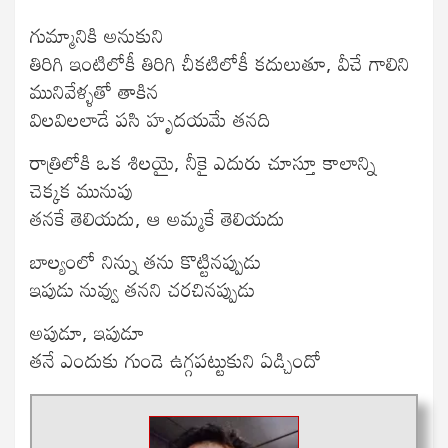
గుమ్మానికి అనుకుని
తిరిగి ఇంటిలోకీ తిరిగి చీకటిలోకీ కదులుతూ, వీచే గాలిని
మునివేళ్ళతో తాకిన
విలవిలలాడే పసి హృదయమే తనది
రాత్రిలోకి ఒక శిలయై, నీకై ఎదురు చూస్తూ కాలాన్ని
చెక్కక మునుపు
తనకే తెలియదు, ఆ అమ్మకే తెలియదు
బాల్యంలో నిన్ను తను కొట్టినప్పుడు
ఇపుడు నువ్వు తనని చరచినప్పుడు
అపుడూ, ఇపుడూ
తనే ఎందుకు గుండె ఉగ్గపట్టుకుని ఏడ్చిందో