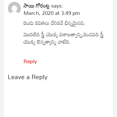
సాయి గోరంట్ల
says:
March, 2020 at 3:49 pm
రెండు కవితలు దేనికవే భిన్నమైనవి,
మొదటిది స్త్రీ యొక్క విశాలత్వాన్ని,రెండవది స్త్రీ
యొక్క ఔన్నత్యాన్ని చాటేది.
Reply
Leave a Reply