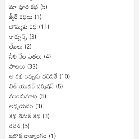
మా వూరి కథ
(5)
క్వీర్ కథలు
(1)
బొమ్మకు కథ
(11)
కార్టూన్స్
(3)
లేఖలు
(2)
నీలి నేల ఎతలు
(4)
పాటలు
(33)
ఆ కథ ఇప్పుడు చదివితే
(10)
విత్ యువర్ పర్మిషన్
(5)
ముందుమాట
(5)
అధ్యయనం
(3)
కథ వెనుక కథ
(3)
రచన
(5)
ఇల్లొక రాజ్యాంగం
(1)