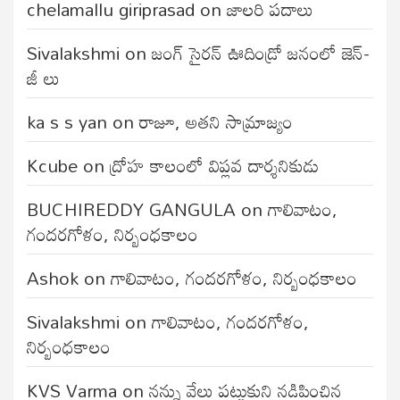
chelamallu giriprasad
on
జాలరి పదాలు
Sivalakshmi
on
జంగ్‌ సైరన్‌ ఊదిండ్రో జనంలో జెన్-
జీ లు
ka s s yan
on
రాజూ, అతని సామ్రాజ్యం
Kcube
on
ద్రోహ కాలంలో విప్లవ దార్శనికుడు
BUCHIREDDY GANGULA
on
గాలివాటం,
గందరగోళం, నిర్బంధకాలం
Ashok
on
గాలివాటం, గందరగోళం, నిర్బంధకాలం
Sivalakshmi
on
గాలివాటం, గందరగోళం,
నిర్బంధకాలం
KVS Varma
on
నన్ను వేలు పట్టుకుని నడిపించిన