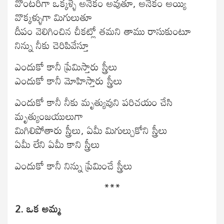
వొంటరిగా ఒక్కళ్ళే అనేకం అవుతూ, అనేకం అయ్యి
వొక్కళ్ళుగా మిగులుతూ
దీపం వెలిగించిన చీకట్లో తమని తాము రాసుకుంటూ
నిన్ను నీకు చెరిపివేస్తూ
ఎందుకో కానీ ప్రేమిస్తారు స్త్రీలు
ఎందుకో కానీ మోహిస్తారు స్త్రీలు
ఎందుకో కానీ నీకు మృత్యువుని పరిచయం చేసి
మృత్యుంజయులుగా
మిగిలిపోతారు స్త్రీలు, ఏమీ మిగుల్చుకోని స్త్రీలు
ఏమీ లేని ఏమీ కాని స్త్రీలు
ఎందుకో కానీ నిన్ను ప్రేమించే స్త్రీలు
***
2. ఒక అమ్మ