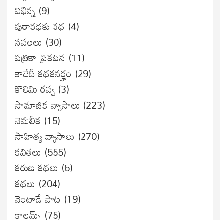
విభిన్న
(9)
పురాకథకు కథ
(4)
నవలలు
(30)
పత్రికా ప్రకటన
(11)
కాదేదీ కథకనర్హం
(29)
కొలిమి రవ్వ
(3)
సామాజిక వ్యాసాలు
(223)
నెమలీక
(15)
సాహిత్య వ్యాసాలు
(270)
కవితలు
(555)
కరుణ కథలు
(6)
కథలు
(204)
వెంటాడే పాట
(19)
కాలమ్స్
(75)