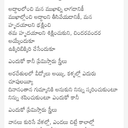
అద్దాలలోంచి మన ముఖాల్ని లాగడానికీ
ముఖాల్లోంచి అద్దాలని తీసివేయడానికీ, మన
హృదయాలని భక్షించి
తమ హృదయాలని శిక్షించుకుని, చిందరవందర
అయ్యేందుకూ
ఉక్కిరిబిక్కిరి చేసేందుకూ
ఎందుకో కానీ ప్రేమిస్తారు స్త్రీలు
అరచేతులలో వీడ్కోలు అయ్యి, కళ్ళల్లో ఎదురు
చూపులయ్యీ
దినానంతాన గుమ్మానికి అనుకుని నిన్ను స్మరించుకుంటూ
నిన్ను శపించుకుంటూ ఎందుకో కానీ
ఎందుకో ప్రేమిస్తారు స్త్రీలు
వానలు కురిసే వేళల్లో, ఎండలు చిట్లే కాలాల్లో