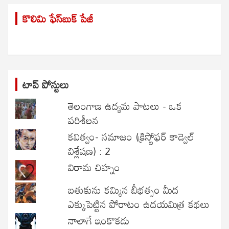
r
కొలిమి ఫేస్‌బుక్ పేజీ
c
h
టాప్ పోస్టులు
తెలంగాణ ఉద్యమ పాటలు - ఒక
పరిశీలన
కవిత్వం- సమాజం (క్రిస్టోఫర్ కాడ్వెల్
విశ్లేషణ) : 2
విరామ చిహ్నం
బతుకును కమ్మిన బీభత్సం మీద
ఎక్కుపెట్టిన పోరాటం ఉదయమిత్ర కథలు
నాలాగే ఇంకొకడు