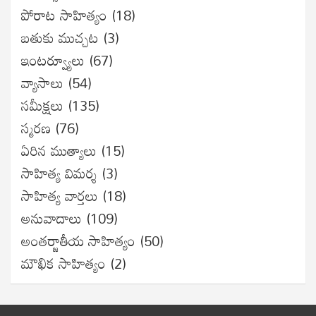
పోరాట సాహిత్యం
(18)
బతుకు ముచ్చట
(3)
ఇంటర్వ్యూలు
(67)
వ్యాసాలు
(54)
సమీక్షలు
(135)
స్మరణ
(76)
ఏరిన ముత్యాలు
(15)
సాహిత్య విమర్శ
(3)
సాహిత్య వార్తలు
(18)
అనువాదాలు
(109)
అంతర్జాతీయ సాహిత్యం
(50)
మౌఖిక సాహిత్యం
(2)