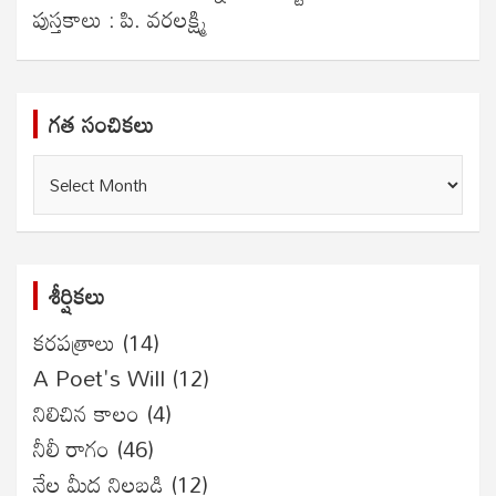
పుస్తకాలు : పి. వరలక్ష్మి
గత సంచికలు
గత
సంచికలు
శీర్షికలు
కరపత్రాలు
(14)
A Poet's Will
(12)
నిలిచిన కాలం
(4)
నీలీ రాగం
(46)
నేల మీద నిలబడి
(12)