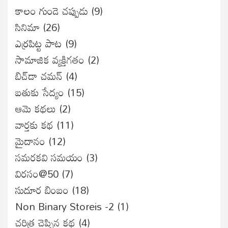
కాలం గుండె చప్పుడు
(9)
సినిమా
(26)
ఎర్రపిట్ట పాట
(9)
సామాజిక వ్యక్తిగతం
(2)
బిచ్‌డా చమన్
(4)
బతుకు సేద్యం
(15)
ఆమె కథలు
(2)
వార్తకు కథ
(11)
మైదానం
(12)
సమరకవి సమయం
(3)
విరసం@50
(7)
సుదూర బింబం
(18)
Non Binary Storeis -2
(1)
చరిత్ర చెప్పిన కథ
(4)