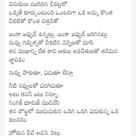
చినుకులు ముసిరిన చీకట్లలో
ఒక్కతే కూర్చుంటుంది ఒంటరిగా ఒక అమ్మ కొంత
చీకటితో కొంత చిత్తడితో
ఇంకా ఇప్పుడే ఉన్నట్లు, ఇంకా ఇప్పుడే జరిగినట్లు
నువ్వు గుప్పిళ్ళతో చీకటిని వెన్నెలతో దూసి
తన ముఖాన్ని లేత రావి ఆకుల అరచేతులతో తడిమిన
జ్ఞాపకం
నువ్వు పాకుతూ, పడుతూ లేస్తూ
నీటి నవ్వులతో పరిగెడుతూ
అటు తననీ ఇటు నిన్నూ
నింగికీ భూమికీ ముడివేసి
తన బొజ్జలో ముడుచుకుని ఒదిగి ఒదిగి పడుకున్న ఒక
కలవరం
హోరున వీచే అవిసె చెట్లు