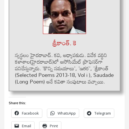
శ్రీకాంత్‌. కె
స్వస్థలం హైదరాబాద్. క‌వి, అధ్యాప‌కుడు. వివేక వ‌ర్ధిని
క‌ళాశాల‌(హైదరాబాద్)లో అసోసియేట్ ప్రొఫెస‌ర్‌గా
ప‌నిచేస్తున్నారు. 'కొన్ని సమ‌యాలు', 'ఇత‌ర', 'శ్రీకాంత్
(Selected Poems 2013-18, Vol i ), Saudade
(Long Poem) అనే క‌వితా సంపుటాలు వ‌చ్చాయి.
Share this:
Facebook
WhatsApp
Telegram
Email
Print