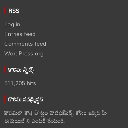
RSS
Log in
Entries feed
Comments feed
WordPress.org
కొలిమి స్టాట్స్
511,205 hits
కొలిమి సబ్‌స్క్రిప్షన్
కొలిమిలో కొత్త పోస్టుల నోటిఫికేషన్స్ కోసం ఇక్కడ మీ
ఈమెయిల్ ని ఎంటర్ చేయండి.