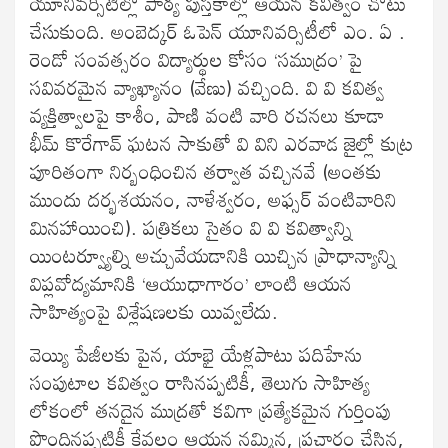
యూనివర్సిటీల్లో పాఠ్య పుస్తకాల్లో ఆయన కవిత్వం చోటు
చేసుకుంది. అంబెద్కర్ ఓపెన్ యూనివర్సిటీలో ఎం. ఏ .
రెండో సంవత్సరం విద్యార్థుల కోసం ‘సముద్రం’ పై
సవివరమైన వ్యాఖ్యానం (వేణు) వచ్చింది. వి వి కవిత్వ
వ్యక్తిత్వాలపై కాశీం, పాణి వంటి వారి రచనలు కూడా
భీమ్ కొరేగావ్ ఘటన సాకుతో వి విని ఎరవాడ జైల్లో కుట్ర
పూరితంగా నిర్బంధించిన తర్వాత వచ్చినవే (అంతకు
ముందు దర్భశయనం, నాళేశ్వరం, అఫ్సర్ వంటివారిని
మినహాయించి). పత్రికలు సైతం వి వి కవిత్వాన్ని
యింటర్వ్యూల్ని అచ్చువేయడానికి యిచ్చిన ప్రాధాన్యాన్ని
విప్లవోద్యమానికి ‘ఆయుధాగారం’ లాంటి ఆయన
సాహిత్యంపై విశ్లేషణలకు యివ్వలేదు.
వెయ్యి పేజీలకు పైన, యాభై యేళ్లపాటు పదిహేను
సంపుటాల కవిత్వం రాసినప్పటికీ, తెలుగు సాహిత్య
లోకంలో తనదైన ముద్రతో కవిగా ప్రత్యేకమైన గుర్తింపు
పొందినప్పటికీ కేవలం ఆయన నమ్మిన, ప్రచారం చేసిన,