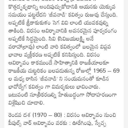
కొత్తదృక్పథాన్ని అందిపుచ్చుకోడానికి ఆయనకు యెక్కువ
సమయం పట్టలేదని ‘జీవనాడి’ కవిత్వం రుజువు చేస్తుంది.
అప్పటికే శ్రీకాకుకుళం సెగ వివి లాంటి యువకవుల్ని
తాకింది. విరసం ఆవిర్భావానికి అవసరమైన పూర్వరంగం
అప్పటికే సిద్ధమైంది. సివి (సివిజయలక్ష్మి అనే
వరాహాల్రావు) లాంటి వారి కవిత్వంలో బలమైన విప్లవ
భావాల వ్యక్తీకరణ అప్పటికే కనిపిస్తుంది. విరసం
ఆవిర్భావం కాకముందే సాహిత్యానికి రాజకీయాలకూ
రాజకీయ చుట్టరికం బలపడుతున్న రోజుల్లో 1965 – 69
ల మధ్య రాసిన ‘జీవనాడి’ ని సంయమనంతో కూడిన
భావోద్వేగ కవిత్వం గా విమర్శకులు భావించారు.
ఇటువంటి సూత్రీకరణల్ని హేతుబద్ధంగా సోదాహరణంగా
విశ్లేషించి చూడాలి.
రెండవ దశ (1970 – 80) : విరసం ఆవిర్భావం నుంచి
పీపుల్స్ వార్ ఆవిర్భావం వరకు : ఊరేగింపు, స్వేచ్ఛ