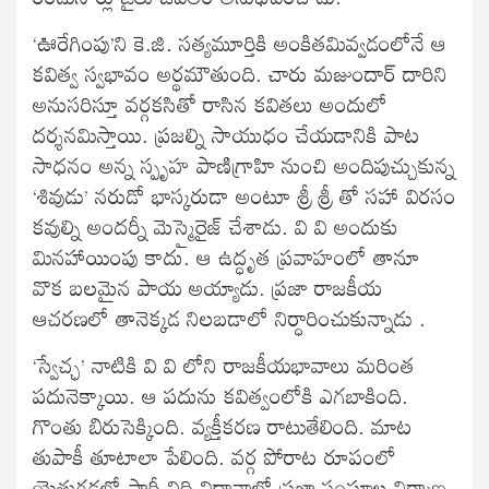
‘ఊరేగింపు’ని కె.జి. సత్యమూర్తికి అంకితమివ్వడంలోనే ఆ
కవిత్వ స్వభావం అర్థమౌతుంది. చారు మజుందార్ దారిని
అనుసరిస్తూ వర్గకసితో రాసిన కవితలు అందులో
దర్శనమిస్తాయి. ప్రజల్ని సాయుధం చేయడానికి పాట
సాధనం అన్న స్పృహ పాణిగ్రాహి నుంచి అందిపుచ్చుకున్న
‘శివుడు’ నరుడో భాస్కరుడా అంటూ శ్రీ శ్రీ తో సహా విరసం
కవుల్ని అందర్నీ మెస్మైరైజ్ చేశాడు. వి వి అందుకు
మినహాయింపు కాదు. ఆ ఉద్ధృత ప్రవాహంలో తానూ
వొక బలమైన పాయ అయ్యాడు. ప్రజా రాజకీయ
ఆచరణలో తానెక్కడ నిలబడాలో నిర్ధారించుకున్నాడు .
‘స్వేచ్ఛ’ నాటికి వి వి లోని రాజకీయభావాలు మరింత
పదునెక్కాయి. ఆ పదును కవిత్వంలోకి ఎగబాకింది.
గొంతు బిరుసెక్కింది. వ్యక్తీకరణ రాటుతేలింది. మాట
తుపాకీ తూటాలా పేలింది. వర్గ పోరాట రూపంలో
యెత్తుగడల్లో పార్టీ విధి విధానాల్లో ప్రజా సంఘాల నిర్మాణ