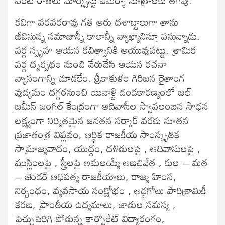
కవిగా వరవరరావు గత ఆరు దశాబ్దాలుగా తాను
జీవిస్తున్న సమాజాన్నీ కాలాన్నీ వ్యాఖ్యానిస్తూ వస్తున్నాడు.
వర్గ స్పృహ ఆయన కవిత్వానికి ఆయువుపట్టు. శ్రామిక
వర్గ దృక్పథం నుంచి వేరుచేసి ఆయన రచనా
వ్యాసంగాన్ని చూడలేం. శ్రీకాకుళం గిరిజన రైతాంగ
వుద్యమం దగ్గరనుంచి యివాళ్టి దండకారణ్యంలో జల్
జమీన్ జంగిల్ కేంద్రంగా ఆదివాసీల స్వావలంబన సాధన
లక్ష్యంగా నిర్మితమైన జనతన సర్కార్ వరకు నూతన
ప్రజాతంత్ర విప్లవం, ఆర్ధిక రాజకీయ సాంస్కృతిక
సామ్రాజ్యవాదం, యుద్ధం, దళితులపై , ఆదివాసులపై ,
ముస్లింలపై , స్త్రీలపై అమలయ్యే అణచివేత , కుల – మత
– జెండర్ ఆధిపత్య రాజకీయాలు, రాజ్య హింస,
నిర్బంధం, వ్యవసాయ సంక్షోభం , అడ్డగోలు పారిశ్రామికీ
కరణ, ప్రాంతీయ ఉద్యమాలు, జాతుల సమస్య ,
పెచ్చుపెరిగి పోతున్న కార్పొరేట్ విద్యారంగం,