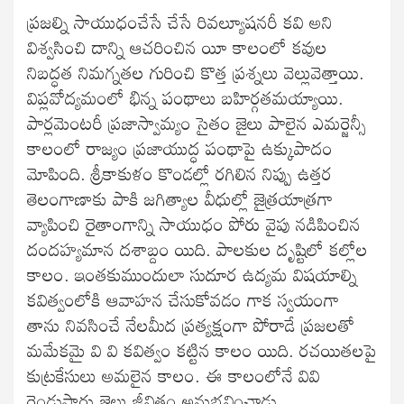
ప్రజల్ని సాయుధంచేసే చేసే రివల్యూషనరీ కవి అని
విశ్వసించి దాన్ని ఆచరించిన యీ కాలంలో కవుల
నిబద్ధత నిమగ్నతల గురించి కొత్త ప్రశ్నలు వెల్లువెత్తాయి.
విప్లవోద్యమంలో భిన్న పంథాలు బహిర్గతమయ్యాయి.
పార్లమెంటరీ ప్రజాస్వామ్యం సైతం జైలు పాలైన ఎమర్జెన్సీ
కాలంలో రాజ్యం ప్రజాయుద్ధ పంథాపై ఉక్కుపాదం
మోపింది. శ్రీకాకుళం కొండల్లో రగిలిన నిప్పు ఉత్తర
తెలంగాణాకు పాకి జగిత్యాల వీధుల్లో జైత్రయాత్రగా
వ్యాపించి రైతాంగాన్ని సాయుధం పోరు వైపు నడిపించిన
దందహ్యమాన దశాబ్దం యిది. పాలకుల దృష్టిలో కల్లోల
కాలం. ఇంతకుముందులా సుదూర ఉద్యమ విషయాల్ని
కవిత్వంలోకి ఆవాహన చేసుకోవడం గాక స్వయంగా
తాను నివసించే నేలమీద ప్రత్యక్షంగా పోరాడే ప్రజలతో
మమేకమై వి వి కవిత్వం కట్టిన కాలం యిది. రచయితలపై
కుట్రకేసులు అమలైన కాలం. ఈ కాలంలోనే వివి
రెండుసార్లు జైలు జీవితం అనుభవించాడు.