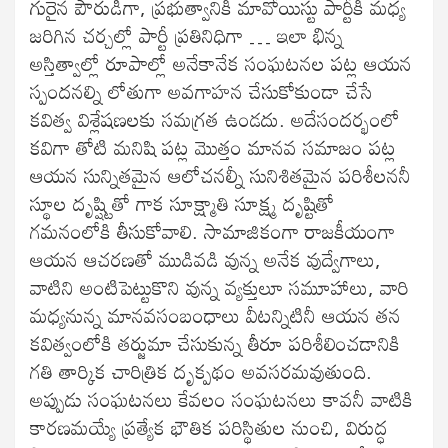
గురైన పౌరుడిగా, ప్రభుత్వానికీ మావోయిస్టు పార్టీకీ మధ్య
జరిగిన చర్చల్లో పార్టీ ప్రతినిధిగా … ఇలా భిన్న
అస్తిత్వాల్లో రూపాల్లో అనేకానేక సంఘటనల పట్ల ఆయన
స్పందనల్ని లోతుగా అవగాహన చేసుకోకుండా చేసే
కవిత్వ విశ్లేషణలకు సమగ్రత ఉండదు. అదేసందర్భంలో
కవిగా తోటి మనిషి పట్ల మొత్తం మానవ సమాజం పట్ల
ఆయన సున్నితమైన ఆలోచనల్నీ సునిశితమైన పరిశీలననీ
స్థూల దృష్ష్టితో గాక సూక్ష్మాతి సూక్ష్మ దృష్టితో
గమనంలోకి తీసుకోవాలి. సామాజికంగా రాజకీయంగా
ఆయన ఆచరణతో ముడివడి వున్న అనేక వుద్వేగాలు,
వాటిని అంటిపెట్టుకొని వున్న వ్యక్తులూ సమూహాలు, వారి
మధ్యనున్న మానవసంబంధాలు వీటన్నిటినీ ఆయన తన
కవిత్వంలోకి తర్జుమా చేసుకున్న తీరూ పరిశీలించడానికి
గతి తార్కిక చారిత్రిక దృక్పథం అవసరమవుతుంది.
అప్పుడు సంఘటనలు కేవలం సంఘటనలు కావనీ వాటికి
కారణమయ్యే ప్రత్యేక భౌతిక పరిస్థితుల నుంచి, విరుద్ధ