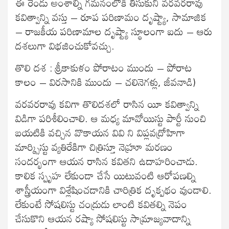
ఈ రెండు అంశాల్నీ గమనంలోకి తీసుకుని వరవరరావు
కవిత్వాన్ని వస్తు – రూప పరిణామం దృష్ట్యా, సామాజిక
– రాజకీయ పరిణామాల దృష్ట్యా స్థూలంగా ఐదు – ఆరు
దశలుగా విభజించుకోవచ్చు.
తొలి దశ : శ్రీకాకుళం పోరాటం ముందు – పోరాట
కాలం – విరసానికి ముందు – చలినెగళ్లు, జీవనాడి)
వరవరరావు కవిగా తొలిదశలో రాసిన యీ కవిత్వాన్ని
విడిగా పరిశీలించాలి. ఆ మధ్య మావోయిస్టు పార్టీ నుంచి
బయటికి వచ్చిన వొకాయన వివి ని విప్లవద్రోహిగా
మార్క్సిస్టు వ్యతిరేకిగా చిత్రిస్తూ నెహ్రూ మరణం
సందర్భంగా ఆయన రాసిన కవితని ఉదాహరించాడు.
కాలిక స్పృహ లేకుండా చేసే యిటువంటి ఆరోపణల్ని
శాస్త్రీయంగా విశ్లేషించడానికి చారిత్రిక దృక్పథం వుండాలి.
లేకుంటే సోషలిస్టు చంద్రుడు లాంటి కవితల్ని నెపం
చేసుకొని ఆయన రష్యా సోషలిస్టు సామ్రాజ్యవాదాన్ని