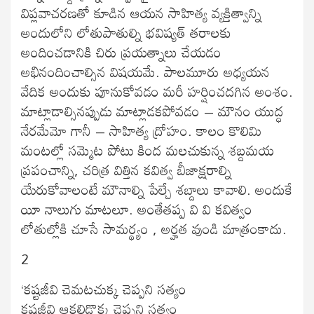
విప్లవాచరణతో కూడిన ఆయన సాహిత్య వ్యక్తిత్వాన్ని
అందులోని లోతుపాతుల్ని భవిష్యత్ తరాలకు
అందించడానికి చిరు ప్రయత్నాలు చేయడం
అభినందించాల్సిన విషయమే. పాలమూరు అధ్యయన
వేదిక అందుకు పూనుకోవడం మరీ హర్షించదగిన అంశం.
మాట్లాడాల్సినప్పుడు మాట్లాడకపోవడం – మౌనం యుద్ధ
నేరమేమో గానీ – సాహిత్య ద్రోహం. కాలం కొలిమి
మంటల్లో సమ్మెట పోటు కింద మలచుకున్న శబ్దమయ
ప్రపంచాన్ని, చరిత్ర విత్తిన కవిత్వ బీజాక్షరాల్ని
యేరుకోవాలంటే మౌనాల్ని పేల్చే శబ్దాలు కావాలి. అందుకే
యీ నాలుగు మాటలూ. అంతేతప్ప వి వి కవిత్వం
లోతుల్లోకి చూసే సామర్థ్యం , అర్హత వుండి మాత్రంకాదు.
2
‘కష్టజీవి చెమటచుక్క చెప్పని సత్యం
కష్టజీవి ఆకలిడొక్క చెప్పని సత్యం