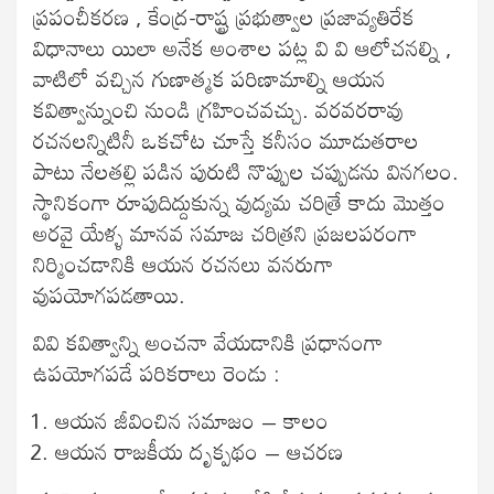
ప్రపంచీకరణ , కేంద్ర-రాష్ట్ర ప్రభుత్వాల ప్రజావ్యతిరేక
విధానాలు యిలా అనేక అంశాల పట్ల వి వి ఆలోచనల్ని ,
వాటిలో వచ్చిన గుణాత్మక పరిణామాల్ని ఆయన
కవిత్వాన్నుంచి నుండి గ్రహించవచ్చు. వరవరరావు
రచనలన్నిటినీ ఒకచోట చూస్తే కనీసం మూడుతరాల
పాటు నేలతల్లి పడిన పురుటి నొప్పుల చప్పుడను వినగలం.
స్థానికంగా రూపుదిద్దుకున్న వుద్యమ చరిత్రే కాదు మొత్తం
అరవై యేళ్ళ మానవ సమాజ చరిత్రని ప్రజలపరంగా
నిర్మించడానికి ఆయన రచనలు వనరుగా
వుపయోగపడతాయి.
వివి కవిత్వాన్ని అంచనా వేయడానికి ప్రధానంగా
ఉపయోగపడే పరికరాలు రెండు :
ఆయన జీవించిన సమాజం – కాలం
ఆయన రాజకీయ దృక్పథం – ఆచరణ