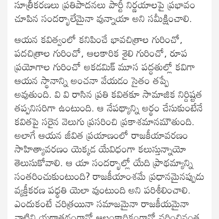
సూత్రీకరణలు ప్రతిపాదనలు పార్టీ నిర్ణయాలపై ప్రభావం
చూపిన సందర్భాలేమైనా వున్నాయా అని సమీక్షించాలి.
ఆయన కవిత్వంలో కనిపించే భావచిత్రాల గురించో,
పదచిత్రాల గురించో, ఆలకారిక శైలి గురించో, రూప
ప్రయోగాల గురించో అకడమిక్ మూస పద్ధతుల్లో కవిగా
ఆయన స్థానాన్ని అంచనా వేయడం సైతం తప్పే
అవుతుంది. వి వి రాసిన ప్రతి కవితకూ సామాజిక నిర్దిష్టత
తప్పనిసరిగా ఉంటుంది. ఆ నేపథ్యాన్ని అర్థం చేసుకుంటేనే
కవితపై సరైన వెలుగు ప్రసరించి ప్రకాశమానమౌతుంది.
అలాగే ఆయన జీవిత ప్రయాణంలో రాజకీయావరణం
సాహిత్యావరణం యెక్కడ యేవిధంగా కలుస్తున్నాయో
తెలుసుకోవాలి. ఆ యా సందర్భాల్లో యేది ప్రాథమ్యాన్ని
సంతరించుకుంటుంది? రాజకీయాంశమే ప్రధానమైనప్పుడు
వ్యక్తీకరణ పధ్ధతి యెలా వుంటుంది అని పరిశీలించాలి.
ఎందుకంటే చరిత్రయినా సమాజమైనా రాజకీయమైనా
వాటిని యథాతథంగానో ఆలంకారికంగానో వర్ణించినంత