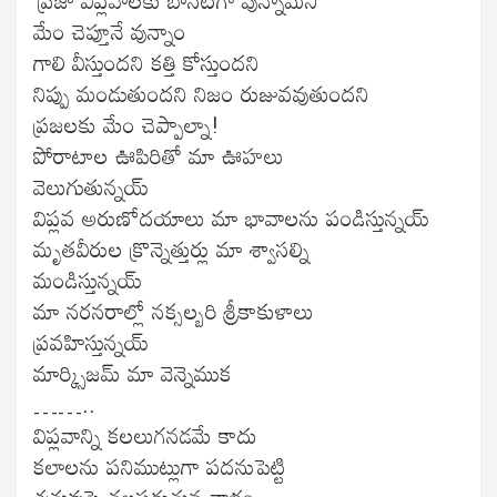
మేం చెప్తూనే వున్నాం
గాలి వీస్తుందని కత్తి కోస్తుందని
నిప్పు మండుతుందని నిజం రుజువవుతుందని
ప్రజలకు మేం చెప్పాల్నా!
పోరాటాల ఊపిరితో మా ఊహలు
వెలుగుతున్నయ్
విప్లవ అరుణోదయాలు మా భావాలను పండిస్తున్నయ్
మృతవీరుల క్రొన్నెత్తుర్లు మా శ్వాసల్ని
మండిస్తున్నయ్
మా నరనరాల్లో నక్సల్బరి శ్రీకాకుళాలు
ప్రవహిస్తున్నయ్
మార్క్సిజమ్ మా వెన్నెముక
……..
విప్లవాన్ని కలలుగనడమే కాదు
కలాలను పనిముట్లుగా పదనుపెట్టి
శత్రువుపై తలపడుతున్నవాళ్లం