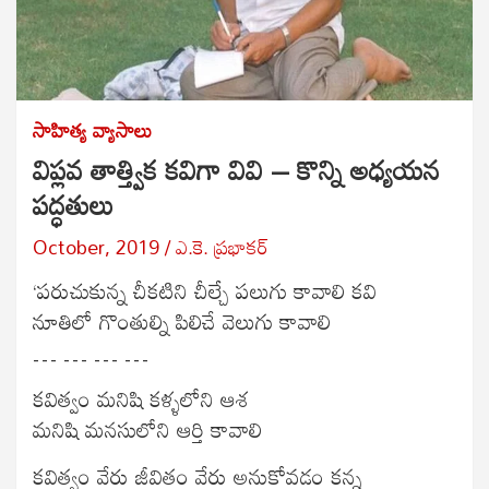
సాహిత్య వ్యాసాలు
విప్లవ తాత్త్విక కవిగా వివి – కొన్ని అధ్యయన
పద్ధతులు
October, 2019
ఎ.కె. ప్రభాకర్
‘పరుచుకున్న చీకటిని చీల్చే పలుగు కావాలి కవి
నూతిలో గొంతుల్ని పిలిచే వెలుగు కావాలి
… … … …
కవిత్వం మనిషి కళ్ళలోని ఆశ
మనిషి మనసులోని ఆర్తి కావాలి
కవిత్వం వేరు జీవితం వేరు అనుకోవడం కన్న