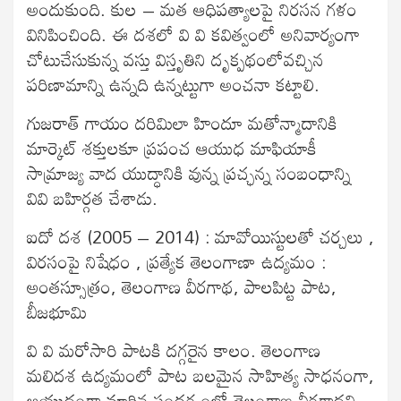
అందుకుంది. కుల – మత ఆధిపత్యాలపై నిరసన గళం
వినిపించింది. ఈ దశలో వి వి కవిత్వంలో అనివార్యంగా
చోటుచేసుకున్న వస్తు విస్తృతిని దృక్పథంలోవచ్చిన
పరిణామాన్ని ఉన్నది ఉన్నట్టుగా అంచనా కట్టాలి.
గుజరాత్ గాయం దరిమిలా హిందూ మతోన్మాదానికి
మార్కెట్ శక్తులకూ ప్రపంచ ఆయుధ మాఫియాకీ
సామ్రాజ్య వాద యుద్ధానికి వున్న ప్రచ్ఛన్న సంబంధాన్ని
వివి బహిర్గత చేశాడు.
ఐదో దశ (2005 – 2014) : మావోయిస్టులతో చర్చలు ,
విరసంపై నిషేధం , ప్రత్యేక తెలంగాణా ఉద్యమం :
అంతస్సూత్రం, తెలంగాణ వీరగాథ, పాలపిట్ట పాట,
బీజభూమి
వి వి మరోసారి పాటకి దగ్గరైన కాలం. తెలంగాణ
మలిదశ ఉద్యమంలో పాట బలమైన సాహిత్య సాధనంగా,
ఆయుధంగా మారిన సందర్భంలో తెలంగాణ వీరగాథని