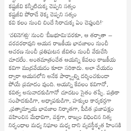
కష్టజీవి కన్నీటిచుక్క చెప్పని సత్యం
కష్టజీవి పోరాడే రెక్క చెప్పని సత్యం
కవి కలం నుంచి చిందే సిరాచుక్క ఏం చెప్తుంది!’
‘చలినెగళ్లు’ నుంచి ‘బీజభూమి’వరకూ, ఆ తర్వాతా –
వరవరరావుని ఆయన రాజకీయ భావజాలం నుంచీ
ఆచరణ నుంచీ ప్రతిఘటన జీవితం నుంచీ వేరుచేసి
చూడలేం. అంతమాత్రంచేత ఆయన్ని కేవలం రాజకీయ
కవిగా ముద్రవేయడం కూడా సరికాదు. అలా చేయడం
ద్వారా ఆయనలోని అనేక పార్శ్వాల్ని దర్శించకుండా
పోయే ప్రమాదం వుంది. ఆయన్ని కేవలం కవిగానో,
కవిత్వ అనువాదకుడిగానో చూడటం సైతం తప్పే. పత్రికా
సంపాదకుడిగా, అధ్యాపకుడిగా, హక్కుల కార్యకర్తగా
,ప్రత్యామ్నాయ భావజాల నిర్మాతగా, పీడిత ప్రజాపక్షం
వహించిన మేధావిగా, వక్తగా, రాజ్యం విధించిన నిత్య
నిర్బంధాల మధ్య నిఘాల మధ్య దాని వ్యవస్థీకృత హింసకి