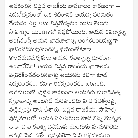
ఆచరించిన విప్లవ రాజకీయ భావజాలం కారణంగా –
విప్లవోద్యమంలో ఒక శిబిరానికి ఆయన్ని పరిమితం
చేయడం వల్ల అటు విప్లవోద్యమం యిటు తెలుగు
సాహిత్యం యెంతగానో నష్టపోయింది. ఆయన కవిత్వాన్ని
అంగీకరిస్తే ఆయన భావజాలాన్ని అంగీకరించినట్టుగా
భావించడమవుతుందన్న భయంతోకూడా
కొందరువిమర్శకులు ఆయన కవిత్వాన్ని దూరంగా
ఉంచారేమో! ఆయన విప్లవ రాజకీయ భావాలను
వ్యతిరేకించదలచినవాళ్లు ఆయనను కవిగా కూడ
విస్మరించడం, కవిగా తిరస్కరించడం జరిగింది.
అగ్రకులంలో పుట్టిన కారణంగా ఆయనకు కులాధిపత్య
స్వభావాన్ని అంటగట్టి మరికొందరు వి వి కవిత్వంపై,
వ్యక్తిత్వంపై దాడి చేశారు. విప్లవ రాజకీయ, సాహిత్య
వుద్యమాలలో ఆయన సహచరులు కూడ నిన్న మొన్నటి
దాకా వి వి కవిత్వ విశ్లేషణకు యెందుకు పూనుకోలేదు
అన్నది పెద్ద ప్రశ్నే. ఇప్పటికైనా వి వి అభిమానులు