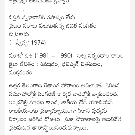
…….
విప్లవ స్వభావానికి రహస్యం లేదు
ప్రజల నరాలు పలుకుతున్న జీవిత సంగీతం
కుట్రకాదు’
( ‘ స్వేచ్ఛ’ 1974)
మూడో దశ (1981 – 1990) : నిత్య నిర్బంధాల కాలం
జైలు జీవితం : సముద్రం, భవిష్యత్ చిత్రపటం,
ముక్తకంఠం
ఉత్తర తెలంగాణ రైతాంగ పోరాటం ఆదిలాబాద్ గిరిజన
సమూహాల్లోకి సింగరేణి కార్మిక వాడల్లోకి వ్యాపించింది.
ఇంద్రవెల్లి మారణ కాండ, జాతీయ ట్రేడ్ యూనియన్
రాజకీయాలకు ప్రత్యామ్నాయంగా సికాస వుద్యమ
నిర్మాణం జరిగిన రోజులు. ప్రజా పోరాటాలపై అణచివేత
ప్రతిఘటన తారాస్థాయినందుకున్నాయి.