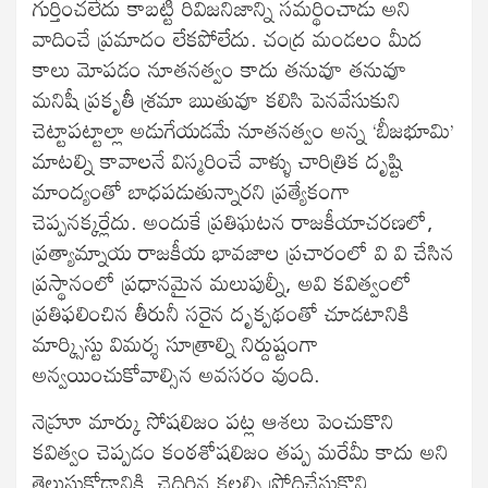
గుర్తించలేదు కాబట్టి రివిజనిజాన్ని సమర్థించాడు అని
వాదించే ప్రమాదం లేకపోలేదు. చంద్ర మండలం మీద
కాలు మోపడం నూతనత్వం కాదు తనువూ తనువూ
మనిషీ ప్రకృతీ శ్రమా ఋతువూ కలిసి పెనవేసుకుని
చెట్టాపట్టాల్లా అడుగేయడమే నూతనత్వం అన్న ‘బీజభూమి’
మాటల్ని కావాలనే విస్మరించే వాళ్ళు చారిత్రిక దృష్టి
మాంద్యంతో బాధపడుతున్నారని ప్రత్యేకంగా
చెప్పనక్కర్లేదు. అందుకే ప్రతిఘటన రాజకీయాచరణలో,
ప్రత్యామ్నాయ రాజకీయ భావజాల ప్రచారంలో వి వి చేసిన
ప్రస్థానంలో ప్రధానమైన మలుపుల్నీ, అవి కవిత్వంలో
ప్రతిఫలించిన తీరునీ సరైన దృక్పథంతో చూడటానికి
మార్క్సిస్టు విమర్శ సూత్రాల్ని నిర్దుష్టంగా
అన్వయించుకోవాల్సిన అవసరం వుంది.
నెహ్రూ మార్కు సోషలిజం పట్ల ఆశలు పెంచుకొని
కవిత్వం చెప్పడం కంఠశోషలిజం తప్ప మరేమీ కాదు అని
తెలుసుకోడానికి, చెదిరిన కలల్ని ప్రోదిచేసుకొని