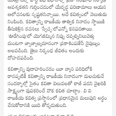
ఆవశ్యకతని గుర్తించడంలో యేర్పడ్డ పరిణామాలు ఆయన
ఆలోచనలకు స్పష్టతనిచ్చాయి. అదే కవిత్వంలో వెలుతురు
నింపింది. కవిత్వాన్ని రాజకీయ తాత్విక నినాదం స్థాయికి
తీసుకెళ్లిన రచనలు ‘స్వేచ్ఛ’లోఎన్నో కనపడతాయి.
‘ఊరేగింపు’లో యెగజిమ్మిన నిప్పు రవ్వల్నినిలువెత్తు
మంటగా జ్వాజ్వాల్యమానంగా ప్రకాశింపజేసే నైపుణ్యం
అలవడింది. జైలు నిర్బంధ జీవితం అందుకు
దోహదపడింది.
కవిత్వాన్ని వుదాహరించడం యీ వ్యాస పరిధిలోకి
రానప్పటికీ కవిత్వాన్ని రాజకీయ నినాదంగా మలచుకునే
సందర్భాల్లో సైతం కవితా విలువలతో రాజీ పడని వైఖరికి
సాక్ష్యంగా వుపకరించే వొక కవిత చూద్దాం. వి వి
రాజకీయ కవిత్వ ప్రస్థానంలో ప్రధానమైన మలుపుని అర్థం
చేసుకోడానికి యిది తోడ్పడుతుంది.
‘ప్రజా విప్లవాలకు బాసటగా వున్నామని