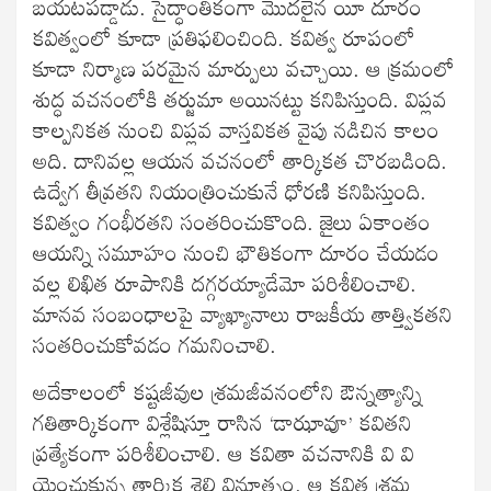
బయటపడ్డాడు. సైద్ధాంతికంగా మొదలైన యీ దూరం
కవిత్వంలో కూడా ప్రతిఫలించింది. కవిత్వ రూపంలో
కూడా నిర్మాణ పరమైన మార్పులు వచ్చాయి. ఆ క్రమంలో
శుద్ధ వచనంలోకి తర్జుమా అయినట్టు కనిపిస్తుంది. విప్లవ
కాల్పనికత నుంచి విప్లవ వాస్తవికత వైపు నడిచిన కాలం
అది. దానివల్ల ఆయన వచనంలో తార్కికత చొరబడింది.
ఉద్వేగ తీవ్రతని నియంత్రించుకునే ధోరణి కనిపిస్తుంది.
కవిత్వం గంభీరతని సంతరించుకొంది. జైలు ఏకాంతం
ఆయన్ని సమూహం నుంచి భౌతికంగా దూరం చేయడం
వల్ల లిఖిత రూపానికి దగ్గరయ్యాడేమో పరిశీలించాలి.
మానవ సంబంధాలపై వ్యాఖ్యానాలు రాజకీయ తాత్త్వికతని
సంతరించుకోవడం గమనించాలి.
అదేకాలంలో కష్టజీవుల శ్రమజీవనంలోని ఔన్నత్యాన్ని
గతితార్కికంగా విశ్లేషిస్తూ రాసిన ‘డాఝావూ’ కవితని
ప్రత్యేకంగా పరిశీలించాలి. ఆ కవితా వచనానికి వి వి
యెంచుకున్న తార్కిక శైలి వినూత్నం. ఆ కవిత శ్రమ