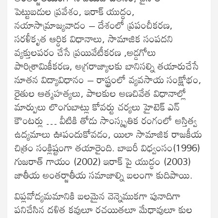
పెట్టుబడుల ప్రవేశం, ఇరాక్ యుద్ధం,
నయాసామ్రాజ్యవాదం – దేశంలో ప్రపంచీకరణ,
సరళీకృత ఆర్ధిక విధానాలు, సామాజిక సంపదని
వ్యక్తులపరం చేసే ప్రయివేటీకరణ ,అడ్డగోలు
పారిశ్రామికీకరణ, అగ్రరాజ్యాలకు బానిసల్ని తయారుచేసే
నూతన విద్యావిధానం – రాష్ట్రంలో వ్యవసాయ సంక్షోభం,
రైతుల ఆత్మహత్యలు, పాలకుల అణచివేత విధానాల్లో
మార్పులు లొంగుబాట్లు కోవర్టు చర్యలు హైటెక్ ఎన్
కౌంటర్లు … వీటికి తోడు సాంస్కృతిక రంగంలో అస్తిత్వ
ఉద్యమాలు ఊపందుకోవడం, యిలా సామాజిక రాజకీయ
చిత్రం సంక్లిష్టంగా తయారైంది. బాబరీ విధ్వంసం(1996)
గుజరాత్ గాయం (2002) ఇరాక్ పై యుద్ధం (2003)
జాతీయ అంతర్జాతీయ సమాజాల్ని బలంగా కుదిపాయి.
విప్లవోద్యమమానికి బలమైన వెన్నెముకగా పునాదిగా
పనిచేసిన దళిత కవులూ రచయితలూ మేధావులూ కుల