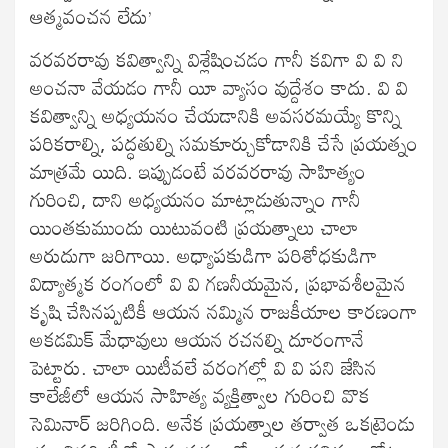
ఆత్మవంచన లేదు’
వరవరరావు కవిత్వాన్ని విశ్లేషించడం గానీ కవిగా వి వి ని
అంచనా వేయడం గానీ యీ వ్యాసం వుద్దేశం కాదు. వి వి
కవిత్వాన్ని అధ్యయనం చేయడానికి అవసరమయ్యే కొన్ని
పరికరాల్ని, పద్ధతుల్ని సమకూర్చుకోడానికి చేసే ప్రయత్నం
మాత్రమే యిది. ఇప్పుడంటే వరవరరావు సాహిత్యం
గురించి, దాని అధ్యయనం మాట్లాడుతున్నాం గానీ
యింతకుముందు యిటువంటి ప్రయత్నాలు చాలా
అరుదుగా జరిగాయి. అధ్యాపకుడిగా పరిశోధకుడిగా
విద్యాత్మక రంగంలో వి వి గణనీయమైన, ప్రభావశీలమైన
కృషి చేసినప్పటికీ ఆయన నమ్మిన రాజకీయాల కారణంగా
అకడమిక్ మేధావులు ఆయన రచనల్ని దూరంగానే
పెట్టారు. చాలా యిటీవలే వరంగల్లో వి వి పని జేసిన
కాలేజీలో ఆయన సాహిత్య వ్యక్తిత్వాల గురించి వొక
సెమినార్ జరిగింది. అనేక ప్రయత్నాల తర్వాత ఒకట్రెండు