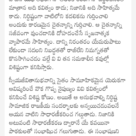
మాత్రాన అది కవిత్వం కాదు; నిజానికి అది సాహిత్యమే
కాదు. నిర్దిష్టంగా వాటిలోని కదలికను గుర్తించాలి
అందుకు కారణమైన చైతన్యాన్ని గుర్తిచాలి. ఆ చైతన్యాన్ని
సజీవంగా వుంచడానికి దోహదంచేసే సృజనాత్మక
వ్యాపారమే సాహిత్యం. దాన్ని నిరంతరం యేమరుపాటు
లేకుండా సడలని నిబద్ధతతో రాజీలేని నిమగ్నతతో
కొనసాగించడం వల్లే వి వి తన సమకాలీన కవుల్లో
విశిష్టంగా కనిపిస్తారు.
స్వీయజీవితానుభవాన్ని సైతం సామూహికమైన యెరుకగా
ఆవిష్కరించే వొక గొప్ప నైపుణ్యం వివి కవిత్వంలో
కనిపించే విశిష్ట కోణం. అయితే ఆ అనుభవాల్ని నిర్దిష్ట
సామాజిక రాజకీయ సందర్భాలకు అన్వయిచడంవలనే
ఆయన వాటిని సాధారణీకరించ గల్గుతాడు. నిజానికి
అటువంటి సాధారణీకరణ ద్వారానే యే కవయినా
పాఠకులతో సంభాషించ గలుగుతాడు. ఈ సంభాషణని