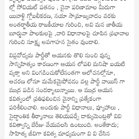
ల్లో సోవియట్ పతనం , చైనా పరిణామాల మీదుగా
యివాళ్టి గ్లోబలీకరణ, నయా సామ్రాజ్యవాదం వరకు
అంతర్జాతీయ రాజకీయాల గురించి, అవి మన జాతీయ
బూర్జువా పాలకులపై ,వారి విధానాలపై చూపిన ప్రభావాల
గురించి సూక్ష్మ అవగాహన సైతం వుండాలి.
విప్లవోద్యమ పార్టీతో ఆయనకు తొలి నుంచి వున్న
సాన్నిహిత్యం కారణంగా ఆయన లోపలి మనిషా బయటి
వ్యక్తా అని వింగడించుకోలేనంతగా ఆలోచనల్లోనూ,
ఆచరణ లోనూ మమేకమైపోవడం వల్ల పార్టీ వాయిస్ గా
ముద్ర పడిన సందర్భాలున్నాయి. ఆ ముద్ర ఆయన
కవిత్వంలో ప్రతిఫలించిన వైనాన్ని ప్రత్యేకంగా
పరిశీలించాలి. అందుకు పార్టీ విధానాలు, వ్యూహాలు ,
సైద్ధాంతిక తీర్మానాలు తెలియపర్చే డాక్యుమెంట్లతో వివి
కవిత్వాన్ని బేరీజు వేయవలసి ఉంటుంది. అంతేకాదు;
సాహిత్య జీవిగా కవిత్వ మాధ్యమంగా వి వి చేసిన