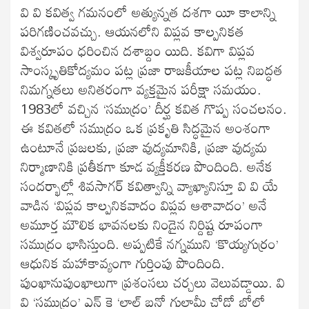
వి వి కవిత్వ గమనంలో అత్యున్నత దశగా యీ కాలాన్ని
పరిగణించవచ్చు. ఆయనలోని విప్లవ కాల్పనికత
విశ్వరూపం ధరించిన దశాబ్దం యిది. కవిగా విప్లవ
సాంస్కృతికోద్యమం పట్ల ప్రజా రాజకీయాల పట్ల నిబద్ధత
నిమగ్నతలు అనితరంగా వ్యక్తమైన పరీక్షా సమయం.
1983లో వచ్చిన ‘సముద్రం’ దీర్ఘ కవిత గొప్ప సంచలనం.
ఈ కవితలో సముద్రం ఒక ప్రకృతి సిద్ధమైన అంశంగా
ఉంటూనే ప్రజలకు, ప్రజా వుద్యమానికి, ప్రజా వుద్యమ
నిర్మాణానికి ప్రతీకగా కూడ వ్యక్తీకరణ పొందింది. అనేక
సందర్భాల్లో శివసాగర్ కవిత్వాన్ని వ్యాఖ్యానిస్తూ వి వి యే
వాడిన ‘విప్లవ కాల్పనికవాదం విప్లవ ఆశావాదం’ అనే
అమూర్త మౌలిక భావనలకు నిండైన నిర్దిష్ట రూపంగా
సముద్రం భాసిస్తుంది. అప్పటికే నగ్నముని ‘కొయ్యగుర్రం’
ఆధునిక మహాకావ్యంగా గుర్తింపు పొందింది.
పుంఖానుపుంఖాలుగా ప్రశంసలు చర్చలు వెలువడ్డాయి. వి
వి ‘సముద్రం’ ఎన్ కె ‘లాల్ బనో గులామీ చోడో బోలో