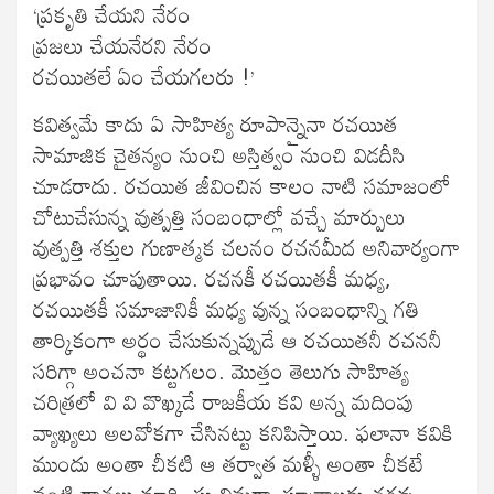
‘ప్రకృతి చేయని నేరం
ప్రజలు చేయనేరని నేరం
రచయితలే ఏం చేయగలరు !’
కవిత్వమే కాదు ఏ సాహిత్య రూపాన్నైనా రచయిత
సామాజిక చైతన్యం నుంచి అస్తిత్వం నుంచి విడదీసి
చూడరాదు. రచయిత జీవించిన కాలం నాటి సమాజంలో
చోటుచేసున్న వుత్పత్తి సంబంధాల్లో వచ్చే మార్పులు
వుత్పత్తి శక్తుల గుణాత్మక చలనం రచనమీద అనివార్యంగా
ప్రభావం చూపుతాయి. రచనకీ రచయితకీ మధ్య,
రచయితకీ సమాజానికీ మధ్య వున్న సంబంధాన్ని గతి
తార్కికంగా అర్థం చేసుకున్నప్పుడే ఆ రచయితనీ రచననీ
సరిగ్గా అంచనా కట్టగలం. మొత్తం తెలుగు సాహిత్య
చరిత్రలో వి వి వొఖ్కడే రాజకీయ కవి అన్న మదింపు
వ్యాఖ్యలు అలవోకగా చేసినట్టు కనిపిస్తాయి. ఫలానా కవికి
ముందు అంతా చీకటి ఆ తర్వాత మళ్ళీ అంతా చీకటే
వంటి రాతలు మార్క్సిస్టు విమర్శా సూత్రాలకు తగవు.