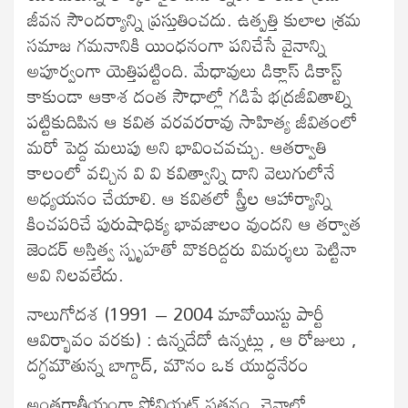
జీవన సౌందర్యాన్ని ప్రస్తుతించదు. ఉత్పత్తి కులాల శ్రమ
సమాజ గమనానికి యింధనంగా పనిచేసే వైనాన్ని
అపూర్వంగా యెత్తిపట్టింది. మేధావులు డిక్లాస్ డికాస్ట్
కాకుండా ఆకాశ దంత సౌధాల్లో గడిపే భద్రజీవితాల్ని
పట్టికుదిపిన ఆ కవిత వరవరరావు సాహిత్య జీవితంలో
మరో పెద్ద మలుపు అని భావించవచ్చు. ఆతర్వాతి
కాలంలో వచ్చిన వి వి కవిత్వాన్ని దాని వెలుగులోనే
అధ్యయనం చేయాలి. ఆ కవితలో స్త్రీల ఆహార్యాన్ని
కించపరిచే పురుషాధిక్య భావజాలం వుందని ఆ తర్వాత
జెండర్ అస్తిత్వ స్పృహతో వొకరిద్దరు విమర్శలు పెట్టినా
అవి నిలవలేదు.
నాలుగోదశ (1991 – 2004 మావోయిస్టు పార్టీ
ఆవిర్భావం వరకు) : ఉన్నదేదో ఉన్నట్లు , ఆ రోజులు ,
దగ్ధమౌతున్న బాగ్దాద్, మౌనం ఒక యుద్ధనేరం
అంతర్జాతీయంగా సోవియట్ పతనం, చైనాలో