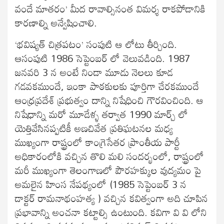
వందే మాతరం’ మీద రావాల్సినంత విమర్శ రాకపోడానికి
కారణాల్ని అన్వేషించాలి.
‘భవిష్యత్ చిత్రపటం’ సంపుటి ఆ లోటు తీర్చింది.
ఆసంపుటి 1986 సెప్టెంబర్ లో వెలువడింది. 1987
జనవరి 3 న అంటే నిండా మూడు నెలలు కూడ
గడవకముందే, ఇంకా పాఠకులకు పూర్తిగా చేరకముందే
ఆంధ్రప్రదేశ్ ప్రభుత్వం దాన్ని నిషేధించి గౌరవించింది. ఆ
నిషేధాన్ని మరో మూడేళ్ళ తర్వాత 1990 మార్చ్ లో
యెత్తివేసినప్పటికీ అణచివేత ప్రతిఘటనల మధ్య
ముఖ్యంగా రాష్ట్రంలో కాంగ్రెసేతర ప్రాంతీయ పార్టీ
అధికారంలోకి వచ్చిన తొలి మలి సందర్భంలో, రాష్ట్రంలో
మరీ ముఖ్యంగా తెలంగాణలో పౌరహక్కుల వుద్యమం పై
అమలైన హింస నేపథ్యంలో (1985 సెప్టెంబర్ 3 న
డాక్టర్ రామనాథంహత్య ) వచ్చిన కవిత్వంగా అది చూపిన
ప్రభావాన్ని అంచనా కట్టాల్సి ఉంటుంది. కవిగా వి వి లోని