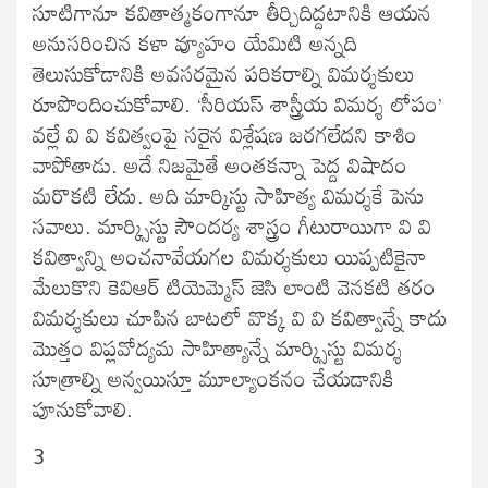
సూటిగానూ కవితాత్మకంగానూ తీర్చిదిద్దటానికి ఆయన
అనుసరించిన కళా వ్యూహం యేమిటి అన్నది
తెలుసుకోడానికి అవసరమైన పరికరాల్ని విమర్శకులు
రూపొందించుకోవాలి. ‘సీరియస్ శాస్త్రీయ విమర్శ లోపం’
వల్లే వి వి కవిత్వంపై సరైన విశ్లేషణ జరగలేదని కాశిం
వాపోతాడు. అదే నిజమైతే అంతకన్నా పెద్ద విషాదం
మరొకటి లేదు. అది మార్కిస్టు సాహిత్య విమర్శకే పెను
సవాలు. మార్క్సిస్టు సౌందర్య శాస్త్రం గీటురాయిగా వి వి
కవిత్వాన్ని అంచనావేయగల విమర్శకులు యిప్పటికైనా
మేలుకొని కెవిఆర్ టియెమ్మెస్ జెసి లాంటి వెనకటి తరం
విమర్శకులు చూపిన బాటలో వొక్క వి వి కవిత్వాన్నే కాదు
మొత్తం విప్లవోద్యమ సాహిత్యాన్నే మార్క్సిస్టు విమర్శ
సూత్రాల్ని అన్వయిస్తూ మూల్యాంకనం చేయడానికి
పూనుకోవాలి.
3