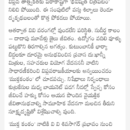
విప్లవ తాత్త్వికతకు పరాకాష్టగా ‘భవిష్యత్ చిత్రపటం’
నిలిచి పోయింది. ఈ సంపుటిలో వస్తు శిల్పాలు రెండూ
దృక్పథబలంతో కొత్త పోకడలు పోయాయి.
ఆతర్వాత వివి వరంగల్లో వుండలేని పరిస్థితి. సుదీర్ఘ కాలం
– దాదాపు మూడేళ్లు జైలు జీవితం. ఉద్యోగం వదిలి వూళ్ళు
పట్టుకొని తిరగాల్సిన అగత్యం. కుటుంబానికీ భార్యా
బిడ్డలకూ దూరమై అనుభవించిన ప్రవాస దు:ఖాన్నీ
మిత్రుల, సహచరుల వియోగ వేదనననీ వాటిని
సాధారణీకరించి విప్లవరాజకీయాలకు అన్వయించడం
‘ముక్తకంఠం’ లో చూడవచ్చు. నిషేధాలు నిర్బంధాలు
కుట్రకేసుల మధ్య బాయనెట్ పడగ నీడల్లో స్వేచ్చ కోసం
జీవించే హక్కు కోసం ఆయన పొందిన వైయక్తిక
జీవితానుభవాల్ని సామూహిక వేదనగా మలచిన తీరుని
సూక్ష్మదృష్టితో విశ్లేషించాల్సి వుంది.
‘ముక్త కంఠం’ నాటికి వి వి శివసాగర్ ప్రభావం నుంచి