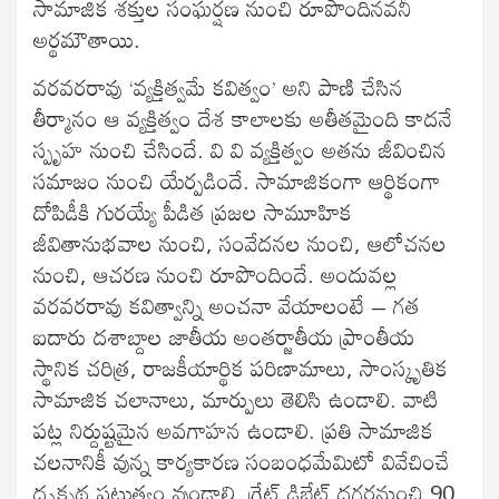
సామాజిక శక్తుల సంఘర్షణ నుంచి రూపొందినవనీ
అర్థమౌతాయి.
వరవరరావు ‘వ్యక్తిత్వమే కవిత్వం’ అని పాణి చేసిన
తీర్మానం ఆ వ్యక్తిత్వం దేశ కాలాలకు అతీతమైంది కాదనే
స్పృహ నుంచి చేసిందే. వి వి వ్యక్తిత్వం అతను జీవించిన
సమాజం నుంచి యేర్పడిందే. సామాజికంగా ఆర్థికంగా
దోపిడీకి గురయ్యే పీడిత ప్రజల సామూహిక
జీవితానుభవాల నుంచి, సంవేదనల నుంచి, ఆలోచనల
నుంచి, ఆచరణ నుంచి రూపొందిందే. అందువల్ల
వరవరరావు కవిత్వాన్ని అంచనా వేయాలంటే – గత
ఐదారు దశాబ్దాల జాతీయ అంతర్జాతీయ ప్రాంతీయ
స్థానిక చరిత్ర, రాజకీయార్థిక పరిణామాలు, సాంస్కృతిక
సామాజిక చలానాలు, మార్పులు తెలిసి ఉండాలి. వాటి
పట్ల నిర్దుష్టమైన అవగాహన ఉండాలి. ప్రతి సామాజిక
చలనానికీ వున్న కార్యకారణ సంబంధమేమిటో వివేచించే
దృక్పథ పటుత్వం వుండాలి. గ్రేట్ డిబేట్ దగ్గరనుంచి 90