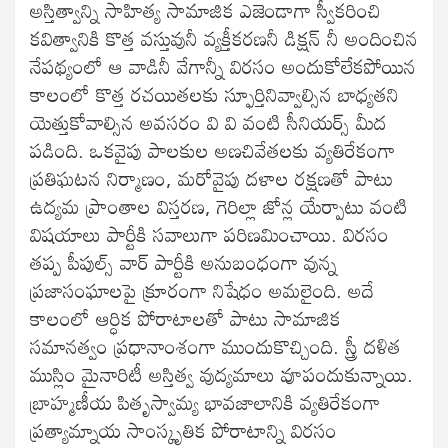
అస్తిత్వాన్ని సాహిత్య సామాజిక ఎజెండాగా స్వీకరించి
కవిత్వానికి కొత్త వస్తువునీ వ్యక్తీకరణనీ డిక్షన్ నీ అందించిన
నేపథ్యంలో ఆ వాడినీ వేగాన్నీ విరసం అందుకోలేకపోయిన
కాలంలో కొత్త రచయితలకు స్ఫూర్తినివ్వాల్సిన బాధ్యతని
యెత్తుకోవాల్సిన అవసరం వి వి వంటి సీనియర్స్ మీద
పడింది. ఒకవైపు పాలకుల అణచివేతలకు వ్యతిరేకంగా
ప్రతిఘటన నిర్మాణం, మరోవైపు దళాల రక్షణతో పాటు
ఉద్యమ ప్రాంతాల విస్తరణ, గెరిల్లా జోన్ల యేర్పాటు వంటి
విషయాలు పార్టీకి సవాలుగా పరిణమించాయి. విరసం
తప్ప పీపుల్స్ వార్ పార్టీకి అనుబంధంగా వున్న
ప్రజాసంఘాలపై క్రూరంగా నిషేధం అమలైంది. అదే
కాలంలో ఆర్ధిక పోరాటాలతో పాటు సామాజిక
సమానత్వం ప్రధానాంశంగా ముందుకొచ్చింది. స్త్రీ దళిత
ముస్లిం మైనారిటీ అస్తిత్వ వుద్యమాలు వూపందుకున్నాయి.
బ్రాహ్మణీయ పితృస్వామ్య భావజాలానికి వ్యతిరేకంగా
ప్రత్యామ్నాయ సాంస్కృతిక పోరాటాన్ని విరసం