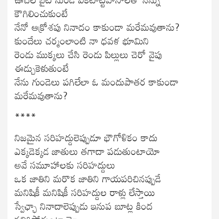
కౌగిలించుకుంటే
నేనో ఆక్రోశపు నినాదం కాకుండా మరేమవుతాను?
కుందేలు చర్మంలాంటి నా ధవళ భూమిని
రెండు ముక్కలు చేసి రెండు పిల్లులు చెరో వైపు
ఈడ్చుకెళుతుంటే
నేను గుండెలు పగిలేలా ఓ మందుపాతర కాకుండా
మరేమవుతాను?
****
నిజమైన సరిహద్దులెప్పుడూ భౌగోళికం కాదు
ఎక్కడెక్కడ జాతులు తగాదా పడుతుంటాయో
అవే సమూహాలకు సరిహద్దులు
ఒక జాతిని మరొక జాతిని గాయపరిచినప్పుడే
మనిషికీ మనిషికీ సరిహద్దుల రాళ్లు లేస్తాయి
స్వేఛ్ఛా నినాదాలెప్పుడు ఇనుప బూట్ల కింద