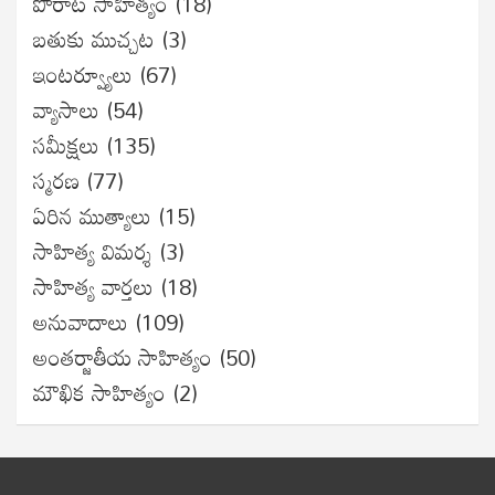
పోరాట సాహిత్యం
(18)
బతుకు ముచ్చట
(3)
ఇంటర్వ్యూలు
(67)
వ్యాసాలు
(54)
సమీక్షలు
(135)
స్మరణ
(77)
ఏరిన ముత్యాలు
(15)
సాహిత్య విమర్శ
(3)
సాహిత్య వార్తలు
(18)
అనువాదాలు
(109)
అంతర్జాతీయ సాహిత్యం
(50)
మౌఖిక సాహిత్యం
(2)