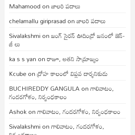
Mahamood
on
జాలరి పదాలు
chelamallu giriprasad
on
జాలరి పదాలు
Sivalakshmi
on
జంగ్‌ సైరన్‌ ఊదిండ్రో జనంలో జెన్-
జీ లు
ka s s yan
on
రాజూ, అతని సామ్రాజ్యం
Kcube
on
ద్రోహ కాలంలో విప్లవ దార్శనికుడు
BUCHIREDDY GANGULA
on
గాలివాటం,
గందరగోళం, నిర్బంధకాలం
Ashok
on
గాలివాటం, గందరగోళం, నిర్బంధకాలం
Sivalakshmi
on
గాలివాటం, గందరగోళం,
నిర్బంధకాలం