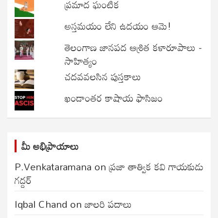
ప్రమాద ఘంటిక
అస్తమయం లేని ఉదయం ఆమె!
తెలంగాణ జానపద ఆశ్రిత కళారూపాలు -
సాహిత్యం
చదవవలసిన పుస్తకాలు
ఖండాంతర కాషాయ ఫాసిజం
మీ అభిప్రాయాలు
P.Venkataramana
on
ప్రజా తాత్విక కవి గాయకుడు
గద్దర్
Iqbal Chand
on
జాలరి పదాలు