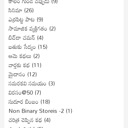
కాలం గుండె చప్పుడు
(9)
సినిమా
(26)
ఎర్రపిట్ట పాట
(9)
సామాజిక వ్యక్తిగతం
(2)
బిచ్‌డా చమన్
(4)
బతుకు సేద్యం
(15)
ఆమె కథలు
(2)
వార్తకు కథ
(11)
మైదానం
(12)
సమరకవి సమయం
(3)
విరసం@50
(7)
సుదూర బింబం
(18)
Non Binary Storeis -2
(1)
చరిత్ర చెప్పిన కథ
(4)