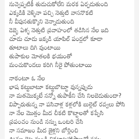
నువ్వెప్పటికీ తుడుచుకోలేని మరక ఏర్పడుతుంది
ఎక్కడికి వెళ్ళినా పచ్చి నెత్తుటి వాసనొకటి
నీ వీపునతుక్కొని వెన్నాడుతుంది
డెబ్భై ఏళ్ళ నెత్తుటి ప్రవాహంలో తడిసిన నేల ఇది
చూడు చూడు ఇక్కడి యాపిల్ పండ్లలో కూడా
తూటాలు దిగి వుంటాయి
తుపాకుల మోతలకి భయంతో
మంచుకొండలు కరిగి నీరై పోతుంటాయి
నాకంటూ ఓ నేల
భాష కట్టుబాటూ కట్టుబొట్టూ వున్నప్పుడు
నా మతమొక్కటే నన్నో తుపాకీని చేసి నిలబెడుతుందా?
విప్పారుతున్న నా పసివాళ్ల కళ్లలోకి బుల్లెట్ రవ్వలు పోసి
నా నేల మొత్తం మీద చీకటి కొట్టాలతో కప్పేసి
ప్రపంచం నుండి నన్ను ఒంటరి చేసి
నా సమాజం మీద జైళ్లని బోర్లించి
ఊచల బైట నుండి వికటాట్టహాసాలతో నన్ను