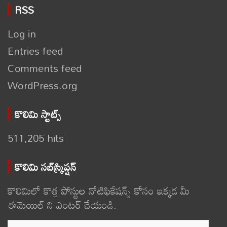
RSS
Log in
Entries feed
Comments feed
WordPress.org
కొలిమి స్టాట్స్
511,205 hits
కొలిమి సబ్‌స్క్రిప్షన్
కొలిమిలో కొత్త పోస్టుల నోటిఫికేషన్స్ కోసం ఇక్కడ మీ
ఈమెయిల్ ని ఎంటర్ చేయండి.
Email