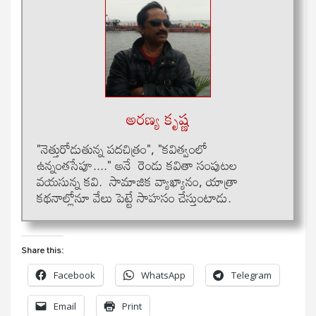
అరణ్య కృష్ణ
"నెత్తురోడుతున్న పదచిత్రం", "కవిత్వంలో
ఉన్నంతసేపూ...." అనే రెండు కవితా సంపుటల
వయసున్న కవి. సామాజిక వ్యాఖ్యానం, యాత్రా
కథనాల్లోనూ వేలు పెట్టే సాహసం చేస్తుంటాడు.
Share this:
Facebook
WhatsApp
Telegram
Email
Print