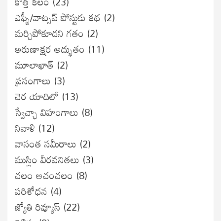
కొత్త కలం
(23)
ఎఫ్బీ/వాట్సప్ పోస్టుకు కథ
(2)
మర్చిపోకూడని గతం
(2)
అరుణాక్షర అద్భుతం
(11)
మూలాఖాత్
(2)
ప్రసంగాలు
(3)
చెర యాదిలో
(13)
స్వేచ్ఛా విహంగాలు
(8)
నివాళి
(12)
వాసంత సమీరాలు
(2)
ముస్లిం వీరవనితలు
(3)
చలం అచంచలం
(8)
ప‌రిశోధ‌న‌
(4)
జ్యోతి రివ్యూస్
(22)