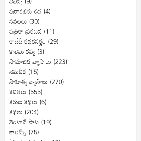
విభిన్న
(9)
పురాకథకు కథ
(4)
నవలలు
(30)
పత్రికా ప్రకటన
(11)
కాదేదీ కథకనర్హం
(29)
కొలిమి రవ్వ
(3)
సామాజిక వ్యాసాలు
(223)
నెమలీక
(15)
సాహిత్య వ్యాసాలు
(270)
కవితలు
(555)
కరుణ కథలు
(6)
కథలు
(204)
వెంటాడే పాట
(19)
కాలమ్స్
(75)