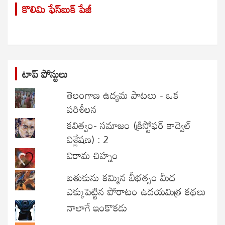
కొలిమి ఫేస్‌బుక్ పేజీ
c
h
టాప్ పోస్టులు
తెలంగాణ ఉద్యమ పాటలు - ఒక
పరిశీలన
కవిత్వం- సమాజం (క్రిస్టోఫర్ కాడ్వెల్
విశ్లేషణ) : 2
విరామ చిహ్నం
బతుకును కమ్మిన బీభత్సం మీద
ఎక్కుపెట్టిన పోరాటం ఉదయమిత్ర కథలు
నాలాగే ఇంకొకడు