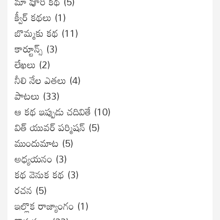
మా వూరి కథ
(5)
క్వీర్ కథలు
(1)
బొమ్మకు కథ
(11)
కార్టూన్స్
(3)
లేఖలు
(2)
నీలి నేల ఎతలు
(4)
పాటలు
(33)
ఆ కథ ఇప్పుడు చదివితే
(10)
విత్ యువర్ పర్మిషన్
(5)
ముందుమాట
(5)
అధ్యయనం
(3)
కథ వెనుక కథ
(3)
రచన
(5)
ఇల్లొక రాజ్యాంగం
(1)