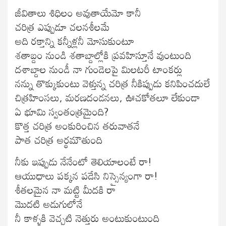
జీవితాలు శిధిలం అవుతాయేమో కానీ
చరిత్ర ఎప్పుడూ చలనశీలమే
అది రక్తాన్ని కన్నీళ్లనీ మోసుకుంటూ
శతాబ్దం నుండి శతాబ్దాల్లోకి ప్రవహిస్తూనే వుంటుంది
దశాబ్దాల నుండీ నా గుండెలపై మిలటరీ టాంకర్లు
నన్ను తొక్కుకుంటు వెళ్తున్న చరిత్ర నీకిప్పుడు కనిపించదులే
చిత్రహింసలు, మరణదండనలు, ఊచకోతలూ లేకుండా
ఏ భూమి స్వంతంత్రమైంది?
కొత్త చరిత్ర అంకురించిన తరువాతనే
పాత చరిత్ర అర్థమౌతుంది
నీకు ఇప్పుడు నేనేంటో తెలియాలంటే రా!
ఆయుధాలు పక్కన పడేసి నిస్సైన్యంగా రా!
శీతలమైన నా మట్టి మీదకి రా
మొదటి అడుగులోనే
నీ కాళ్ళకి వెచ్చటి నెత్తురు అంటుకుంటుంది