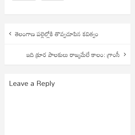
Post
తెలంగాణ పల్లెల్లోకి తొవ్వచూపిన కవిత్వం
navigation
ఇది క్రూర పాలకులు రాజ్యమేలే కాలం: గ్రాంసీ
Leave a Reply