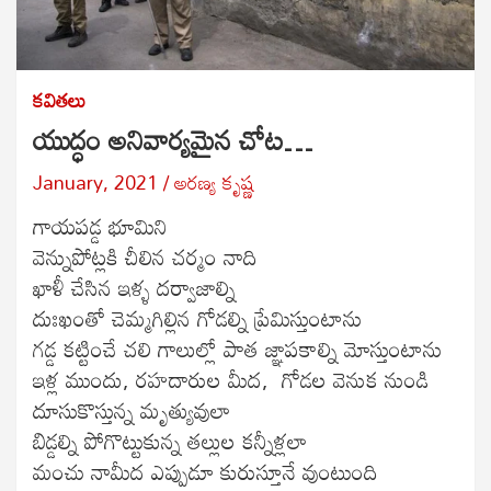
కవితలు
యుద్ధం అనివార్యమైన చోట…
January, 2021
అరణ్య కృష్ణ
గాయపడ్డ భూమిని
వెన్నుపోట్లకి చీలిన చర్మం నాది
ఖాళీ చేసిన ఇళ్ళ దర్వాజాల్ని
దుఃఖంతో చెమ్మగిల్లిన గోడల్ని ప్రేమిస్తుంటాను
గడ్డ కట్టించే చలి గాలుల్లో పాత జ్ఞాపకాల్ని మోస్తుంటాను
ఇళ్ల ముందు, రహదారుల మీద, గోడల వెనుక నుండి
దూసుకొస్తున్న మృత్యువులా
బిడ్డల్ని పోగొట్టుకున్న తల్లుల కన్నీళ్లలా
మంచు నామీద ఎప్పుడూ కురుస్తూనే వుంటుంది