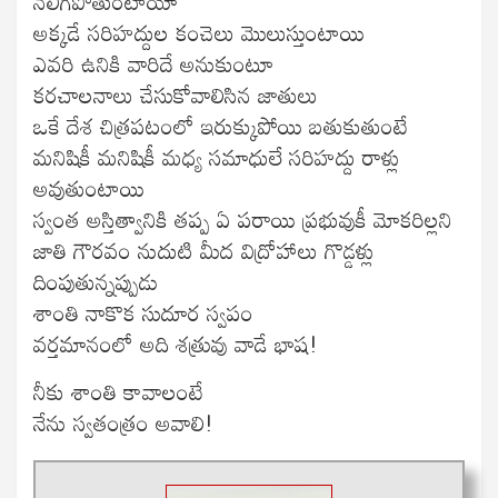
నలిగిపోతుంటాయో
అక్కడే సరిహద్దుల కంచెలు మొలుస్తుంటాయి
ఎవరి ఉనికి వారిదే అనుకుంటూ
కరచాలనాలు చేసుకోవాలిసిన జాతులు
ఒకే దేశ చిత్రపటంలో ఇరుక్కుపోయి బతుకుతుంటే
మనిషికీ మనిషికీ మధ్య సమాధులే సరిహద్దు రాళ్లు
అవుతుంటాయి
స్వంత అస్తిత్వానికి తప్ప ఏ పరాయి ప్రభువుకీ మోకరిల్లని
జాతి గౌరవం నుదుటి మీద విద్రోహాలు గొడ్డళ్లు
దింపుతున్నప్పుడు
శాంతి నాకొక సుదూర స్వపం
వర్తమానంలో అది శత్రువు వాడే భాష!
నీకు శాంతి కావాలంటే
నేను స్వతంత్రం అవాలి!