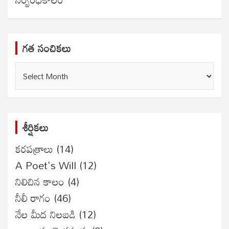
గత సంచికలు
గత
సంచికలు
శీర్షికలు
కరపత్రాలు
(14)
A Poet's Will
(12)
నిలిచిన కాలం
(4)
నీలీ రాగం
(46)
నేల మీద నిలబడి
(12)