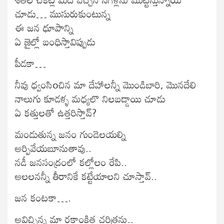
చూడు… ముసురుకుంటున్న
ఈ జన ధూపాన్ని
ఏ జైల్లో బంధిస్తావిప్పుడు
పీడకా…
నీవు ధ్వంసిoచిన మా దేహాలన్నీ మొండిబారి, మొనదేలి
నాలుగు కూడళ్ళ మధ్యలొ నిలబడ్డాయి చూడు
ఏ కత్తులతో ఉత్తరిస్తావ్?
మండుతున్న జనం గుండెలయల్ని
అర్పివేయబూనుతావు..
నడీ జనసంద్రంలో కల్లోలం రేపి..
అలలనన్నీ తీరానికే కట్టేయాలని చూస్తావ్..
జన కంటకా….
అవిచ్చిన్న మా రక్తాంకిత చరిత్రను..