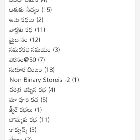
బతుకు సేద్యం
(15)
ఆమె కథలు
(2)
వార్తకు కథ
(11)
మైదానం
(12)
సమరకవి సమయం
(3)
విరసం@50
(7)
సుదూర బింబం
(18)
Non Binary Storeis -2
(1)
చరిత్ర చెప్పిన కథ
(4)
మా వూరి కథ
(5)
క్వీర్ కథలు
(1)
బొమ్మకు కథ
(11)
కార్టూన్స్
(3)
లేఖలు
(2)