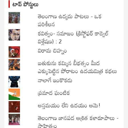
టాప్ పోస్టులు
తెలంగాణ ఉద్యమ పాటలు - ఒక
పరిశీలన
కవిత్వం- సమాజం (క్రిస్టోఫర్ కాడ్వెల్
విశ్లేషణ) : 2
విరామ చిహ్నం
బతుకును కమ్మిన బీభత్సం మీద
ఎక్కుపెట్టిన పోరాటం ఉదయమిత్ర కథలు
నాలాగే ఇంకొకడు
ప్రమాద ఘంటిక
అస్తమయం లేని ఉదయం ఆమె!
తెలంగాణ జానపద ఆశ్రిత కళారూపాలు -
సాహిత్యం