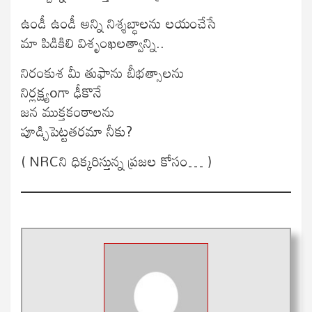
ఉండీ ఉండీ అన్ని నిశ్శబ్ధాలను లయంచేసే
మా పిడికిలి విశృంఖలత్వాన్ని..
నిరంకుశ మీ తుఫాను బీభత్సాలను
నిర్లక్ష్యoగా ఢీకొనే
జన ముక్తకంఠాలను
పూడ్చిపెట్టతరమా నీకు?
( NRCని ధిక్కరిస్తున్న ప్రజల కోసం… )