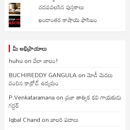
చదవవలసిన పుస్తకాలు
ఖండాంతర కాషాయ ఫాసిజం
మీ అభిప్రాయాలు
huhu
on
వేలా జాలం!
BUCHIREDDY GANGULA
on
మోడీ మెడలు
వంచిన కాక్రోచ్ ఉద్యమం
P.Venkataramana
on
ప్రజా తాత్విక కవి గాయకుడు
గద్దర్
Iqbal Chand
on
జాలరి పదాలు