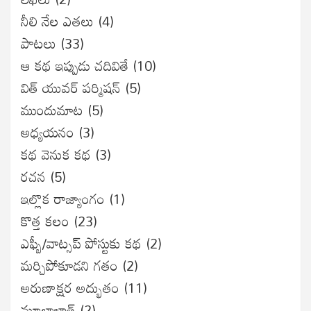
నీలి నేల ఎతలు
(4)
పాటలు
(33)
ఆ కథ ఇప్పుడు చదివితే
(10)
విత్ యువర్ పర్మిషన్
(5)
ముందుమాట
(5)
అధ్యయనం
(3)
కథ వెనుక కథ
(3)
రచన
(5)
ఇల్లొక రాజ్యాంగం
(1)
కొత్త కలం
(23)
ఎఫ్బీ/వాట్సప్ పోస్టుకు కథ
(2)
మర్చిపోకూడని గతం
(2)
అరుణాక్షర అద్భుతం
(11)
మూలాఖాత్
(2)