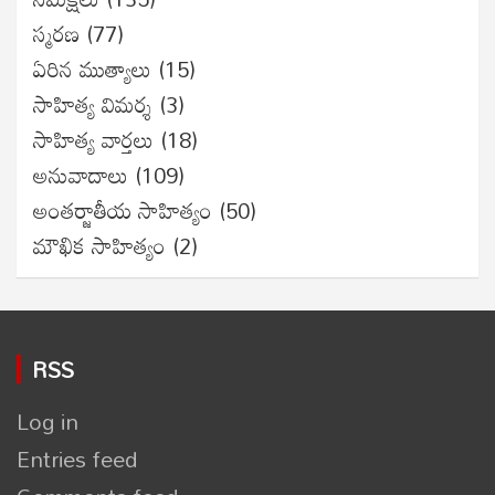
స్మరణ
(77)
ఏరిన ముత్యాలు
(15)
సాహిత్య విమర్శ
(3)
సాహిత్య వార్తలు
(18)
అనువాదాలు
(109)
అంతర్జాతీయ సాహిత్యం
(50)
మౌఖిక సాహిత్యం
(2)
RSS
Log in
Entries feed