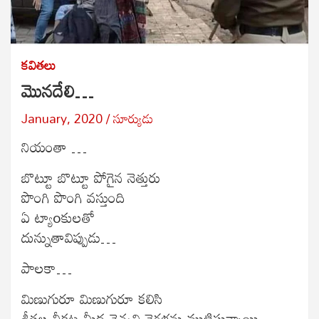
కవితలు
మొనదేలి…
January, 2020
సూర్యుడు
నియంతా …
బొట్టూ బొట్టూ పోగైన నెత్తురు
పొంగి పొంగి వస్తుంది
ఏ ట్యాoకులతో
దున్నుతావిప్పుడు…
పాలకా…
మిణుగురూ మిణుగురూ కలిసి
శీతల చీకట్ల మీద వెచ్చని నెగళ్లను ముట్టిస్తున్నాయి