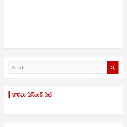
S
e
a
r
కొలిమి ఫేస్‌బుక్ పేజీ
c
h