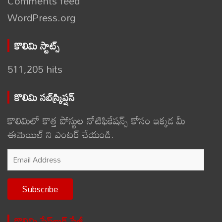
Comments feed
WordPress.org
కొలిమి స్టాట్స్
511,205 hits
కొలిమి సబ్‌స్క్రిప్షన్
కొలిమిలో కొత్త పోస్టుల నోటిఫికేషన్స్ కోసం ఇక్కడ మీ
ఈమెయిల్ ని ఎంటర్ చేయండి.
Email
Address
Subscribe
కొలిమి ఫేస్‌బుక్ పేజీ