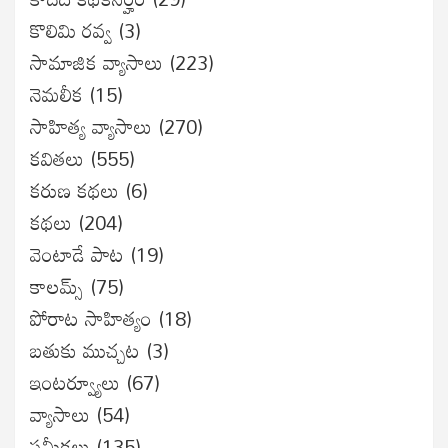
కొలిమి రవ్వ
(3)
సామాజిక వ్యాసాలు
(223)
నెమలీక
(15)
సాహిత్య వ్యాసాలు
(270)
కవితలు
(555)
కరుణ కథలు
(6)
కథలు
(204)
వెంటాడే పాట
(19)
కాలమ్స్
(75)
పోరాట సాహిత్యం
(18)
బతుకు ముచ్చట
(3)
ఇంటర్వ్యూలు
(67)
వ్యాసాలు
(54)
సమీక్షలు
(135)