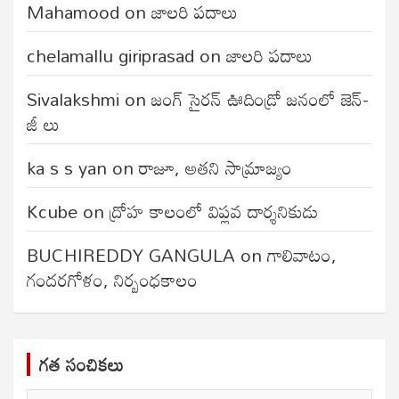
Mahamood
on
జాలరి పదాలు
chelamallu giriprasad
on
జాలరి పదాలు
Sivalakshmi
on
జంగ్‌ సైరన్‌ ఊదిండ్రో జనంలో జెన్-
జీ లు
ka s s yan
on
రాజూ, అతని సామ్రాజ్యం
Kcube
on
ద్రోహ కాలంలో విప్లవ దార్శనికుడు
BUCHIREDDY GANGULA
on
గాలివాటం,
గందరగోళం, నిర్బంధకాలం
గత సంచికలు