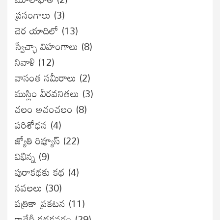
ప్రసంగాలు
(3)
చెర యాదిలో
(13)
స్వేచ్ఛా విహంగాలు
(8)
నివాళి
(12)
వాసంత సమీరాలు
(2)
ముస్లిం వీరవనితలు
(3)
చలం అచంచలం
(8)
ప‌రిశోధ‌న‌
(4)
జ్యోతి రివ్యూస్
(22)
విభిన్న
(9)
పురాకథకు కథ
(4)
నవలలు
(30)
పత్రికా ప్రకటన
(11)
కాదేదీ కథకనర్హం
(29)