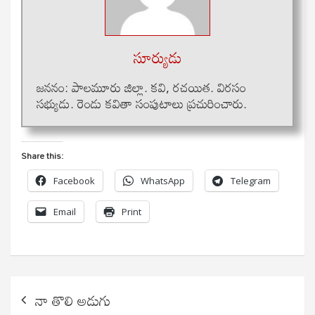
సూర్యుడు
జననం: పాలమూరు జిల్లా. కవి, రచయిత. విరసం
సభ్యుడు. రెండు కవితా సంపుటాలు ప్రచురించారు.
Share this:
Facebook
WhatsApp
Telegram
Email
Print
Post
నా తొలి అడుగు
navigation