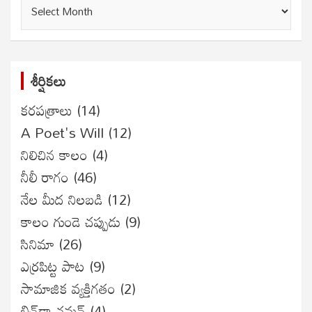
గత
సంచికలు
శీర్షికలు
కరపత్రాలు
(14)
A Poet's Will
(12)
నిలిచిన కాలం
(4)
నీలీ రాగం
(46)
నేల మీద నిలబడి
(12)
కాలం గుండె చప్పుడు
(9)
సినిమా
(26)
ఎర్రపిట్ట పాట
(9)
సామాజిక వ్యక్తిగతం
(2)
బిచ్‌డా చమన్
(4)