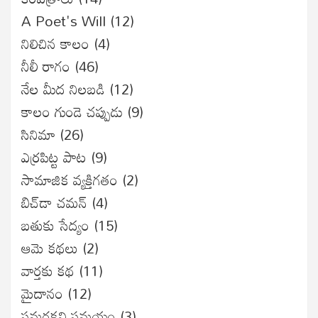
A Poet's Will
(12)
నిలిచిన కాలం
(4)
నీలీ రాగం
(46)
నేల మీద నిలబడి
(12)
కాలం గుండె చప్పుడు
(9)
సినిమా
(26)
ఎర్రపిట్ట పాట
(9)
సామాజిక వ్యక్తిగతం
(2)
బిచ్‌డా చమన్
(4)
బతుకు సేద్యం
(15)
ఆమె కథలు
(2)
వార్తకు కథ
(11)
మైదానం
(12)
సమరకవి సమయం
(3)