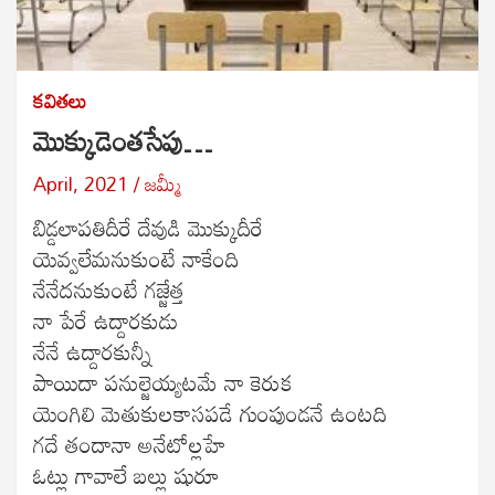
కవితలు
మొక్కుడెంతసేపు…
April, 2021
జమ్మీ
బిడ్డలాపతిదీరే దేవుడి మొక్కుదీరే
యెవ్వలేమనుకుంటే నాకేంది
నేనేదనుకుంటే గజ్జేత్త
నా పేరే ఉద్దారకుడు
నేనే ఉద్దారకున్నీ
పాయిదా పనుల్జెయ్యటమే నా కెరుక
యెంగిలి మెతుకులకాసపడే గుంపుండనే ఉంటది
గదే తందానా అనేటోల్లహే
ఓట్లు గావాలే బల్లు షురూ