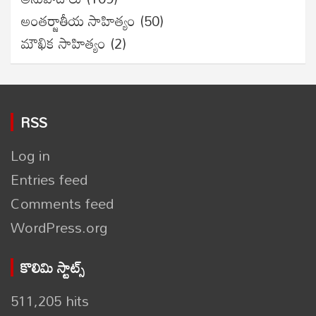
అంతర్జాతీయ సాహిత్యం
(50)
మౌఖిక సాహిత్యం
(2)
RSS
Log in
Entries feed
Comments feed
WordPress.org
కొలిమి స్టాట్స్
511,205 hits