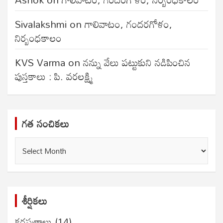
Sivalakshmi
on
గాలివాటం, గందరగోళం,
నిర్బంధకాలం
KVS Varma
on
నన్ను వేలు పట్టుకుని నడిపించిన
పుస్తకాలు : పి. వరలక్ష్మి
గత సంచికలు
గత
సంచికలు
శీర్షికలు
కరపత్రాలు
(14)