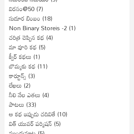
విరసం@50
(7)
సుదూర బింబం
(18)
Non Binary Storeis -2
(1)
చరిత్ర చెప్పిన కథ
(4)
మా వూరి కథ
(5)
క్వీర్ కథలు
(1)
బొమ్మకు కథ
(11)
కార్టూన్స్
(3)
లేఖలు
(2)
నీలి నేల ఎతలు
(4)
పాటలు
(33)
ఆ కథ ఇప్పుడు చదివితే
(10)
విత్ యువర్ పర్మిషన్
(5)
ముందుమాట
(5)