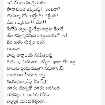
ఐనయ్ మూసిండ్లు గురూ
సానామంది జెప్పిండ్లు!! ఇంటరా?
యెవల్కు రోగాలత్తేంది? సత్తేంది?
మేం గెల్సినమా!! లేదా!!
పేదోని కట్టం ‘ప్రై’వేటు బల్లకు జేరాలే
జీతాలిప్పిచ్చినమని ఓట్లు దండుకోవాలే
ఖేల్ ఖతం దుక్నం బంద్
అయినా
బార్లు బార్లాదెరిసి నడిపిత్తండ్లు
గుడులు, మజీదులు, చర్చీలు ఖుల్లా జేసిండ్లు
పూటకూల్లిండ్లు పుల్లుగా నడుత్తానయ్
నాయకుల మీటింగ్ లల్ల
ముక్కుసిక్కాల్లేవు (మాస్క్),
దూరం యెన్నడో దూరం జరిగింది
ఈల్లెవ్వలకు అంటని రోగం
బల్లల్లకే యెందుకత్తందో!!