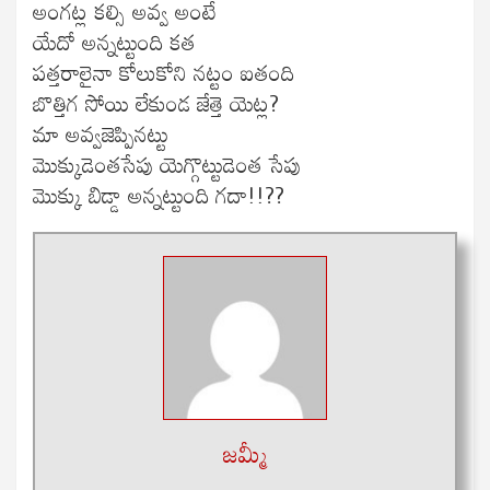
అంగట్ల కల్సి అవ్వ అంటే
యేదో అన్నట్టుంది కత
పత్తరాలైనా కోలుకోని నట్టం ఐతంది
బొత్తిగ సోయి లేకుండ జేత్తె యెట్ల?
మా అవ్వజెప్పినట్టు
మొక్కుడెంతసేపు యెగ్గొట్టుడెంత సేపు
మొక్కు బిడ్డా అన్నట్టుంది గదా!!??
జమ్మీ