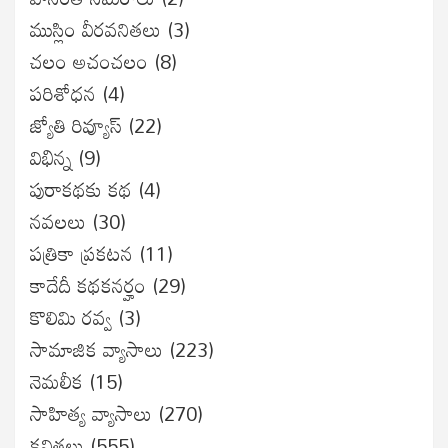
ముస్లిం వీరవనితలు
(3)
చలం అచంచలం
(8)
ప‌రిశోధ‌న‌
(4)
జ్యోతి రివ్యూస్
(22)
విభిన్న
(9)
పురాకథకు కథ
(4)
నవలలు
(30)
పత్రికా ప్రకటన
(11)
కాదేదీ కథకనర్హం
(29)
కొలిమి రవ్వ
(3)
సామాజిక వ్యాసాలు
(223)
నెమలీక
(15)
సాహిత్య వ్యాసాలు
(270)
కవితలు
(555)