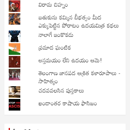
విరామ చిహ్నం
బతుకును కమ్మిన బీభత్సం మీద
ఎక్కుపెట్టిన పోరాటం ఉదయమిత్ర కథలు
నాలాగే ఇంకొకడు
ప్రమాద ఘంటిక
అస్తమయం లేని ఉదయం ఆమె!
తెలంగాణ జానపద ఆశ్రిత కళారూపాలు -
సాహిత్యం
చదవవలసిన పుస్తకాలు
ఖండాంతర కాషాయ ఫాసిజం