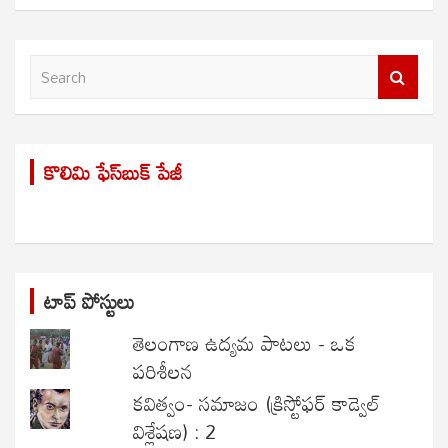
S
e
a
r
కొలిమి ఫేస్‌బుక్ పేజీ
c
h
టాప్ పోస్టులు
తెలంగాణ ఉద్యమ పాటలు - ఒక
పరిశీలన
కవిత్వం- సమాజం (క్రిస్టోఫర్ కాడ్వెల్
విశ్లేషణ) : 2