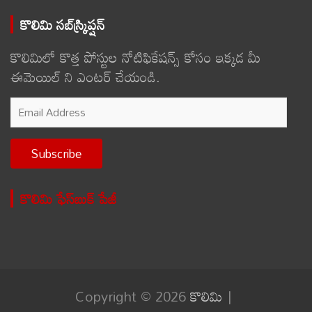
కొలిమి సబ్‌స్క్రిప్షన్
కొలిమిలో కొత్త పోస్టుల నోటిఫికేషన్స్ కోసం ఇక్కడ మీ
ఈమెయిల్ ని ఎంటర్ చేయండి.
Email
Address
Subscribe
కొలిమి ఫేస్‌బుక్ పేజీ
Copyright © 2026
కొలిమి