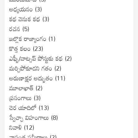
అధ్యయనం
(3)
కథ వెనుక కథ
(3)
రచన
(5)
ఇల్లొక రాజ్యాంగం
(1)
కొత్త కలం
(23)
ఎఫ్బీ/వాట్సప్ పోస్టుకు కథ
(2)
మర్చిపోకూడని గతం
(2)
అరుణాక్షర అద్భుతం
(11)
మూలాఖాత్
(2)
ప్రసంగాలు
(3)
చెర యాదిలో
(13)
స్వేచ్ఛా విహంగాలు
(8)
నివాళి
(12)
వాసంత సమీరాలు
(2)