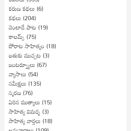
కరుణ కథలు
(6)
కథలు
(204)
వెంటాడే పాట
(19)
కాలమ్స్
(75)
పోరాట సాహిత్యం
(18)
బతుకు ముచ్చట
(3)
ఇంటర్వ్యూలు
(67)
వ్యాసాలు
(54)
సమీక్షలు
(135)
స్మరణ
(76)
ఏరిన ముత్యాలు
(15)
సాహిత్య విమర్శ
(3)
సాహిత్య వార్తలు
(18)
అనువాదాలు
(109)