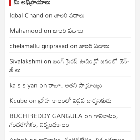
మీ అభిప్రాయాలు
Iqbal Chand
on
జాలరి పదాలు
Mahamood
on
జాలరి పదాలు
chelamallu giriprasad
on
జాలరి పదాలు
Sivalakshmi
on
జంగ్‌ సైరన్‌ ఊదిండ్రో జనంలో జెన్-
జీ లు
ka s s yan
on
రాజూ, అతని సామ్రాజ్యం
Kcube
on
ద్రోహ కాలంలో విప్లవ దార్శనికుడు
BUCHIREDDY GANGULA
on
గాలివాటం,
గందరగోళం, నిర్బంధకాలం
Ashok
on
గాలివాటం, గందరగోళం, నిర్బంధకాలం