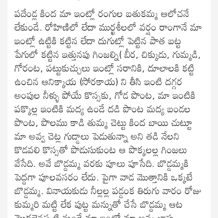
పదేండ్ల కింద మా ఇంట్లో రంగుల బతుకమ్మ ఆలోచనే
లేకుండే. రోహిణిలో లేదా ముర్ఖశీలలో వర్షం రాంగానే మా
ఇంట్లో ఉట్టికి కట్టిన లేదా దుగుట్లో పెట్టిన పాత బట్ట
పేగులో కట్టిన ఇత్తునపు గింజల్ని( బీర, చిక్కుడు, గుమ్మడి,
గోరంట, పట్టుకుచ్చులు ఇంట్లో సరానికి, దూలాలకి కట్టి
ఉంచిన ఆనిక్కాయ (సోరకాయ) ని తీసి ఇంటి దగ్గర
అంపుల నీళ్ళు పోయే కొస్సకు, గోడ పొంట, మా ఇంటికి
పక్కొల్ల ఇంటికి మద్య ఉండే దడి పొంట మద్య బండల
పొంట, పొలము కాడి తుమ్మ చెట్టు కింద బాయి చుట్టూ
మా అవ్వ చెట్ల గుడ్డాలు పెడుతున్నా అని తడి నేలని
కొడవలి కొస్సతో పొడుసుకుంట ఆ పొక్కలల్ల గింజలు
వేసేది. అవే బొడ్దమ్మ వరకు పూలు పూసేది. బొడ్డమ్మకి
పెద్దగా పూలవసరం లేదు. పైగా వాడ మొత్తానికి ఒక్కటే
బొడ్డమ్మ. వినాయకుడు నీల్లల్ల పడ్డంక తిరుగు వారం రోజు
కుమ్మరి మట్టి లేక పుట్ట మన్నుతో చేసే బొడ్దమ్మ ఆట
మొదలైనప్పటి నుండే మా ఇంట్లో మా అవ్వ బాపు