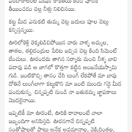
ఎండాకాలంల మిషన్ కాకతీయ కింద పూడిక
తీయించడం వల్ల నీళ్లు నిలిచినయి.
కట్ట మీద ఎనుకటి తుమ్మ చెట్ల బదులు పూల చెట్లు
కన్పిస్తన్నయి.
ఊరిలోకెళ్లి రెక్కలిడిచిపోయిన వారు వాళ్ళ అమ్మల,
తాతల, తల్లిదండ్రుల పేరిట ఇచ్చిన చెట్ల కింది సిమెంట్
బేంచులు. ఊరందరు తాగిన సర్కారు మంచి నీళ్ళ బావి
పడావు పడి ఆ జాగలో కొత్తగా కట్టిన ఆంజనేయస్వామి
గుడి. ఇంటికొచ్చి తానం చేసి లుంగీ లేకపోతే మా బాపు
దోతినే లుంగీలాగా కట్టుకొని మా ఇంటి ముందు గద్దె మీద
పండుకున్న. చిన్నప్పటి నుండి నా బతుకమ్మ జ్ఞాపకాలు
మొదలైనాయి.
ఇప్పటికీ మా ఊరంటే, ఊరికి రావాలంటే చాలా
ఇబ్బందిగా అనిపిస్తది. ఊరనగానే చిన్నప్పటి
సంతోషాలతో పాటు అనేక అవమానాల, వెక్కిరింతల,