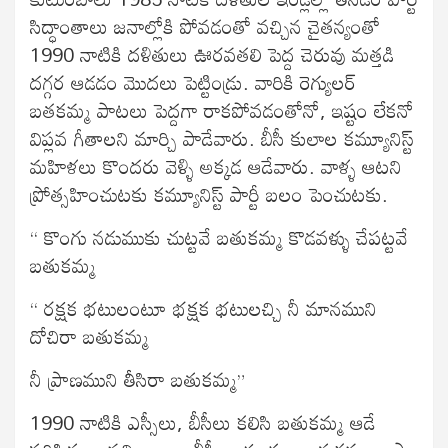
సిద్ధాంతాలు జనాల్లోకి పోవడంతో వచ్చిన చైతన్యంతో
1990 నాటికి దళితులు ఊరవతలి పెద్ద చెరువు మత్తడి
దగ్గర ఆడడం మొదలు పెట్టిండ్రు. వారికి రెగ్యులర్
బతకమ్మ పాటలు పెద్దగా రాకపోవడంతోనో, ఇష్టం లేకనో
విప్లవ గీతాలని మార్చి పాడేవారు. బీసీ కులాల కమ్యూనిస్ట్
మహిళలు కొందరు వెళ్ళి అక్కడ ఆడేవారు. వాళ్ళ ఆటని
ప్రోత్సహించుటకు కమ్యూనిస్ట్ పార్టీ బలం పెంచుటకు.
“ కొంగు నడుముకు చుట్టవే బతుకమ్మ కొడవళ్ళు చేపట్టవే
బతుకమ్మ
“ రక్షక భటులంటూ భక్షక భటులచ్చి నీ మానముని
దోచిరా బతుకమ్మ
నీ ప్రాణముని తీసిరా బతుకమ్మ”
1990 నాటికి ఎస్సీలు, బీసీలు కలిసి బతుకమ్మ ఆడే