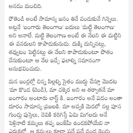
అనడం మంచిది.
రౌతెండి అంటే సామాన్య జనం తినే వండుకునే గిన్నెలు.
అట్లనే ‘బంగారు తెలంగాణ‘ బదులు ‘మట్టి తెలంగాణ‘
అని అనాలే. మట్టి తెలంగాణ అంటే ఈ నేలని ఈ మట్టిని
ఈ వనరులని కాపాడుకునుడు. దుక్కి దున్నినట్లు,
తవ్వుటం పెట్టినట్లు ఈ నేలని కాపాడుకుంటూ పొతం
చేసుకుంటూ ఆ నేల ఇచ్చే ఫలాల్ని సమానంగా
అనుభవించుడు.
మన ఇండ్లల్లో చిన్న పిల్లల్ని సైతం ముద్దు చేస్తూ మొదట
‘మా కొండ (వెండి), మా చక్కెర అని ఆ తర్వాతనే మా
బంగారం అంటారు లాస్ట్ కి. బంగారం అనే పదం అంతా
దూరం సామాన్య ప్రజలకి. మా అవ్వకి మెడలో నల్ల పూస
గుండ్లు పుస్తెలు, చెవికి కరిగిస్తే ఏమి మిగలదు అనే
పెళ్లినాటి కమ్మలు తప్ప ఇంకేమీ ఉండకపోయేవి నా
ఎరుకలో. ఆ కమ్మలు కూడా పదే పదే వంద రెండు