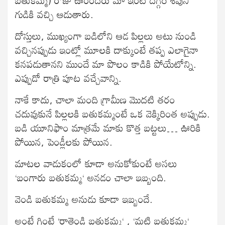
గుడికి వచ్చి ఆడుతారు.
దోస్తులు, ముఖ్యంగా బడిలోని ఆడ పిల్లలు అటు నుండి
వచ్చినప్పుడు ఇంట్లో మూలకి దాక్కుంటే తప్ప ఎలాగైనా
కనపడుతానని ముందే మా పొలం కాడికి పోయేటోన్ని.
ఎప్పుడో రాత్రి పూట వచ్చేవాన్ని.
నాకే కాదు, చాలా మంది గ్రామీణ మొదటి తరం
చదువుకునే పిల్లలకి బతుకమ్మంటే ఒక వెక్కిరింత అప్పుడు.
బడి యూనిఫాం మాత్రమే మాకు కొత్త బట్టలు… ఊరికి
పోయిన, పెండ్లీలకు పోయిన.
మాటల వాడుకంలో కూడా అనుకోకుంటే అసలు
‘బంగారు బతుకమ్మ‘ అనడం చాలా ఇబ్బంది.
వెండి బతుకమ్మ అనుడు కూడా ఇబ్బందే.
అంటే గింటే ‘రాతెండి బతుకమ్మ‘ , ‘మట్టి బతుకమ్మ‘