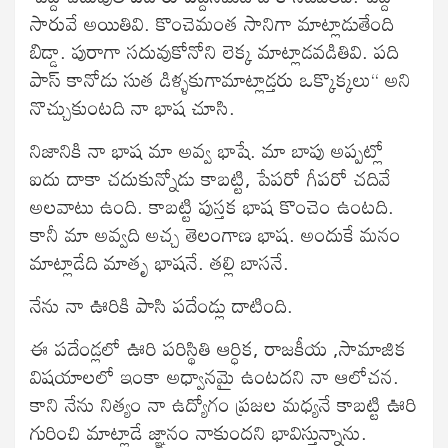
సారువే అయితివి. కొంచెమంత సానిగా మాట్లాడుతేంది
బిడ్డా. పురాగా సదువుకోనోని లెక్క మాట్లాడవడితివి. పది
పాస్ కానోడు సుత డిళ్ళకుగామాట్లాడ్తరు ఒక్కొక్కలు“ అని
నొచ్చుకుంటది నా భాష చూసి.
నిజానికి నా భాష మా అవ్వ భాషే. మా బాపు అప్పట్లో
ఐదు దాకా చదుకున్నోడు కాబట్టి, పేపరో గీపరో చదివే
అలవాటు ఉంది. కాబట్టి పుస్తక భాష కొంచెం ఉంటది.
కానీ మా అవ్వది అచ్చ తెలంగాణ భాష. అందుకే మనం
మాట్లాడేది మాతృ భాషనే. తల్లి బాసనే.
నేను నా ఊరికి పాసి పదేండ్లు దాటింది.
ఈ పదేండ్లలో ఊరి పరిస్థితి ఆర్ధిక, రాజకీయ ,సామాజిక
విషయాలలో ఇంకా అధ్వానమై ఉంటదని నా ఆలోచన.
కాని నేను నిత్యం నా ఉద్యోగం ప్రజల మధ్యనే కాబట్టి ఊరి
గురించి మాట్లాడే జ్ఞానం నాకుందని భావిస్తున్నాను.