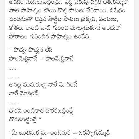
ఆడడం మొదలుపెట్టిండ్రు. పెద్ద చెరువు దగ్గరి బతుకమ్మలో
పాత సాహిత్యం పోయి కొత్త పాటలు చేరినాయి. నిషేధం
ఉండడంతో విప్లవ పార్టీల పాటలు ప్రకృతి, పంటలు,
కోతలు లాంటి వాటి గురించి మాట్లాడుతూనే అందులో
పోరాటం గురించిన సాహిత్యం ఉండేది.
“ పొద్దూ పొద్దున లేసి
పొలమెల్లినాడే – పొలమెల్లినాడే
…..
…..
ఆనల్ల ముసురుల్లా నారే మోసిండే
నారే మోసిండే
…..
దొరని ఇంటికాడ దొరకబట్టిండ్లే
దొరకబట్టిండ్లే “
“మీ ఇంటెనుక మా ఇంటెనుక – ఓరస్సాగుమ్మడి