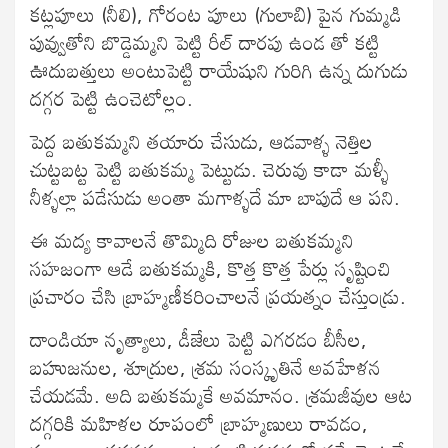
కట్లపూలు (నీలి), గోరంట పూలు (గులాబి) పైన గుమ్మడి
పువ్వుతోని బొడ్డెమ్మని పెట్టి రీల్ దారపు ఉండ తో కట్టి
ఊదుబత్తులు అంటుపెట్టి రాయేషుని గురిగి ఉన్న దుగుడు
దగ్గర పెట్టి ఉంచెటోల్లం.
పెద్ద బతుకమ్మని తయారు చేసుడు, ఆడవాళ్ళ నెత్తిల
చుట్టబట్ట పెట్టి బతుకమ్మ పెట్టుడు. చెరువు కాడా మళ్ళీ
నీళ్ళల్లా పడేసుడు అంతా మగాళ్ళదే మా బాపుదే ఆ పని.
ఈ మద్య కావాలనే తొమ్మిది రోజుల బతుకమ్మని
సహజంగా ఆడే బతుకమ్మకి, కొత్త కొత్త పేర్లు సృష్టించి
ప్రచారం చేసి బ్రాహ్మణీకరించాలనే ప్రయత్నం చేస్తుండ్రు.
దాండియా నృత్యాలు, డీజేలు పెట్టి ఎగరడం బీసీల,
బహుజనుల, శూద్రుల, శ్రమ సంస్కృతినే అవహేళన
చేయడమే. అది బతుకమ్మకే అవమానం. శ్రమజీవుల ఆట
దగ్గరికి మహిళల రూపంలో బ్రాహ్మణులు రావడం,