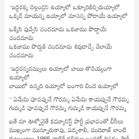
“ఇద్దరక్క చెల్లండ్లని ఉయ్యాలో ఒక్కూరికిచ్చిరుయ్యాలో
ఒక్కడే మాయన్న ఉయ్యాలో చూసన్న పోడాయే ఉయ్యాలో
ఒక్కేసి పువ్వేసి చందమామ ఒకజాము పొద్దాయే
చందమామ
ఒకజాము పొద్దుకి చందమామ శివుడాచ్చే వేలాయే
చందమామ
“ఇద్దరన్నదమ్ములు ఉయ్యాలో బాయి తొడియ్యంగా
ఉయ్యాలో
బాయిలో ఉన్నది ఉయ్యాలో బంగారి బిందె ఉయ్యాలో
“ ఏమేమి పూవప్పునే గౌరమ్మ ఏమేమి కాయప్పునే గౌరమ్మ
గుమ్మడి పూవప్పునే గౌరమ్మ గుమ్మడి కాయప్పునే గౌరమ్మ
ఐతే మా ఊళ్ళోనైతే కమ్యూనిస్ట్ పార్టీ ప్రభావంతో బీసీలు
ముఖ్యంగా మున్నూరుకాపు, పద్మశాలీ, ముదిరాజ్ లాంటి
కుటుంబాలు 1985 నాటికే దళితుల ఇండ్లల్లో తినడం పార్టీ