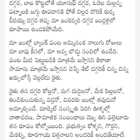
దగ్గర, బాజ కొట్టబోతే యూసుఫ్ దగ్గర, ఓదెల మల్లన్న
పట్నాలకి జగ్గు ఊపడానికి పోతే చిల్లర దొరికే కుర్మ
బీరయ్య దగ్గర తప్ప మా ఇంకెవ్వరి దగ్గర ఇండ్లళ్లలో
రూపాయి ఉండకపోయేది.
మా ఇంట్లో బ్యాంక్ పంట అమ్మినంక నాలుగు రోజులు
మా బాపు కీసలో, మా అవ్వ బొడ్డు సంచిలో ఉండేది.
పంట మీద పెట్టుబడికి మాత్రమే ఇస్తానని కిరాణా
సామాను మాత్రమే ఇస్తానని చెప్పే శేట్ దగ్గరికీ చిన్న చిన్న
ఖర్చులోస్తే వెల్లలేడు రైతు.
రైతు తన దగ్గరి కోల్లనో, మగ దుడ్డెలనో, మేక పిల్లలనో,
తిండికుంచుకున్న వడ్లనో, చివరకు ఇంట్లో తవుడునో
అమ్మాల్సిందే. మార్కెట్ సంస్కృతి పెరిగి ఊళ్ళల్లో
వాతావరణ, సామాజిక సంబంధాలు దెబ్బ తిని పల్లెటూరు
తన రూపం కోల్పోయింది. ప్రభుత్వం కోళ్ళని, గొర్లని,
మేకల్ని, కూరగాయ విత్తనాలని అందరికీ అందజేయాలే.