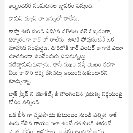
ఇబ్బందికర సంఘటనల జ్ఞాపకం వస్తుంది.
కామన్ మ్యాన్ లా బస్సులో రాలేను.
కాస్తా ఊరి నుండి ఎదిగిన దళితుల వలె నిబ్బరంగా,
ధిక్కారంగా కార్ లో రాలేను. ఊరికి పోవుడంటేనే ఒక
మానసిక సంఘర్షణ. ఊరిలోకి కార్ ఎంటర్ కాగానే ఎటూ
చూడకుండా ఉండేందుకు పడుకున్నట్లు
నటిద్ధామనుకున్నాను. కానీ సుఖం వస్తే మొఖం కడగా
వీలు కానోని లెక్క చేసినట్లు అయిందనుకుంటారని
కూర్చున్నా.
బ్లాక్ స్క్రీన్ ని వెహికిల్స్ కి తొలగించిన ప్రభుత్వ నిర్ణయంపై
కోపం వచ్చింది.
ఒక బీసీ గా వ్యవసాయ కుటుంబం నుండి వచ్చిన నాకే
ఊరు చేసిన గాయం ఇలా ఉంటే దళితులకి ఊరంటే
ఎంత కోపం, అసహ్యం, ఆవేశం ఉంటదో అర్థం