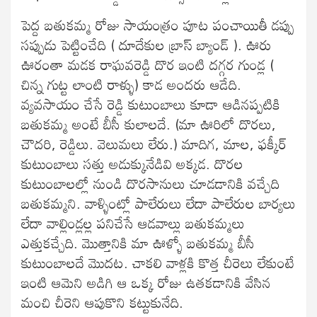
పెద్ద బతుకమ్మ రోజు సాయంత్రం పూట పంచాయితీ డప్పు
సప్పుడు పెట్టించేది ( దూదేకుల బ్రాస్ బ్యాండ్ ). ఊరు
ఊరంతా మడక రాఘవరెడ్డి దొర ఇంటి దగ్గర గుండ్ల (
చిన్న గుట్ట లాంటి రాళ్ళు) కాడ అందరు ఆడేది.
వ్యవసాయం చేసే రెడ్డి కుటుంబాలు కూడా ఆడినప్పటికి
బతుకమ్మ అంటే బీసీ కులాలదే. (మా ఊరిలో దొరలు,
చౌదరి, రెడ్డిలు. వెలుమలు లేరు.) మాదిగ, మాల, ఫక్కీర్
కుటుంబాలు సత్తు అడుక్కునేడివి అక్కడ. దొరల
కుటుంబాలల్లో నుండి దొరసానులు చూడడానికి వచ్చేది
బతుకమ్మని. వాళ్ళింట్లో పాలేరులు లేదా పాలేరుల బార్యలు
లేదా వాల్లిండ్లల్ల పనిచేసే ఆడవాల్లు బతుకమ్మలు
ఎత్తుకచ్చేది. మొత్తానికి మా ఊళ్ళో బతుకమ్మ బీసీ
కుటుంబాలదే మొదట. చాకలి వాళ్లకి కొత్త చీరెలు లేకుంటే
ఇంటి ఆమెని అడిగి ఆ ఒక్క రోజు ఉతకడానికి వేసిన
మంచి చీరెని ఆపుకొని కట్టుకునేది.