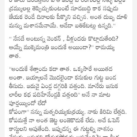
డ్రమ్ములల్ల తెప్పిచ్చుకుంటంటే సూడబుద్ది కాక సప్పుడు
జేయక రెండే దినాలకు పీక్కొని వచ్చిన. అంత దుబ్బ దూళి
మన్ను మశానమేనాయే. ఆడేడా బతికేటట్లు ఉన్నది.“
“ నేనదే అంటున్న వెంకన్ , వీళ్లందరు కొట్లాడుతేoది?
ఆయ్నే ముక్కెమంత్రి ఇందుకే అయిండా?” రామయ్య
తాత.
“అందుకే శేత్తాండు కదా తాత. ఒక్కసారే అయితద
అంతా. ఇయ్యాలనే మొదలైందా కనుకుల గుట్ట బండ
తీసుడు. ఇరువై ఏండ్ల దగ్గరికి వత్తంది. మానేరు ఇసుక
లారీల కథ పదిహేనేండ్లకి వత్తoది“ అనే నా మాట
పూర్తయ్యిందో లేదో
కోపంగా“ నన్ను మత్పరియ్యకుర్రయ్య. నాకు కిరిమి లేత్తది.
కోపమత్తే నా అంత జెట్ట లంజెకొడుకే లేడు. అదే ఓపెన్
కాస్టులని ఆపుతేంది. ఇప్పుడన్న ఈ గుట్టల్ని నాశనం
చేసుడు, ఇసుకని దోచుకపోవుడు ఆపుతేంది?“ నా మీద