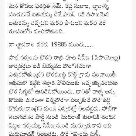
మేన కోడలు పరిస్థితి సేమ్. కష్ట సుఖాల, జ్ఞానాన్ని
పంచుకునే బతుకమ్మ డీజే సౌండ్ లకి సహజమైన
బతుకమ్మ చప్పట్లని మరచి పాటలని మరచి వేరే
రూపంలోకి మారిపోతుంది.
నా జ్ఞాపకాల వరకు 1988కి ముందు….
పాత సర్పంచు దొరని రాత్రి పూట సీపీఐ ( సిపాయోల్లు)
కార్యకర్తలు బడి బియ్యము దొంగతనంగా
ఎత్తుకపోతుండ్రని దొరకబట్టి కొట్టి గ్రామ పంచాయితీ
ఆఫీసులో కట్టేసి తెల్లారి పోలీసులకు అప్పజెప్పినందుకు
దొర సిగ్గుతో ఊరిడిచిపోయిండు. దానితో వాళ్ళ అన్న
కొడుకు ఊరంతా చిన్నదొరగా పిల్చుకునే దొర పెద్ద
కొడుకు కాంగ్రెస్ నుండి ఎన్నికల్లో నిలవడ్డడు. పోటీగా
తెలుగుదేశం పార్టీ నుండి ముదిరాజ్ కులానికి చెందిన
పిట్టల నర్సయ్య, సీపీఐ నుండి మున్నూరుకాపు ఆది
మధుసూదన్ నిలబడ్డరు. దొరే గెల్సిండు మళ్లీ.