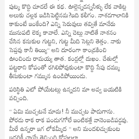
పుట్క కొద్ది చూడలే ఈ కథ. ఊల్లెన్నడన్ననీళ్ళు లేక వాకిట్ల
అలుకు చల్లక ఇడిసిపెట్టినమ?ఇది కలీగం. నాశడగాలానికి
కాకుంటే ఇంకేంది? ఎన్ని సెరువులు తవ్వితే మానేరు
మునుపటి లెక్క కావాలే. ఎన్ని చెట్లు నాటితే నాశనం
చేసిన కనుకుల గుట్టని, గుట్ట మీది సెట్లని తెత్తం. నాకు
సెప్తవు కానీ తియ్యి“ అని దూరంగా కాండ్రకించి
ఊంచిండు రామయ్య తాత. కండ్లల్లో దుఖం. చేతుల్లో
పట్టరాని కోపంతో రగిలిపోవుకుంటా కొద్ది సేపు దమ్ము
తీసుకుంటా గమ్మున ఉండిపోయిండు.
పరిస్థితి ఎటో పోయేటట్లు ఉన్నదని మా అవ్వ బయటికి
వచ్చింది.
“ ఏమి ముచ్చటనే మామ! నీ ముచ్చట పాడుగాను.
పోరడు రాక రాక పండుగగోలే ఇంటికత్తే వానెంబడిపడ్డవు.
మీరే ఉన్నరా ఇగ లోకమ్మీద “ అని మందలిచ్చుకుంట
ఇద్దరికీ చాయే తెచ్చింది కోపులల్లా.