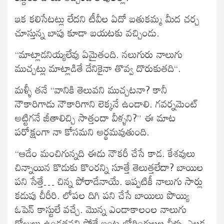
ఇక కలిసేటట్లు లేదని టీవీల ఏదో బతుకమ్మ మీద చర్చ
చూస్తున్న బాపు కూడా బయటకు వచ్చిండు.
“మాట్లాడనియ్యలేవు ఏమైతంది. నలుగురు నాలుగు
ముచ్చట్లు మాట్లాడితే దేనికైనా తొవ్వ దొరుకుతది“.
మళ్ళీ తనే “వానికి తెలువని ముచ్చటనా? కానీ
నౌకారిగాడు నౌకారిగాని లెక్కనే ఉండాలి. గవర్నమెంట్
అట్టిగనే జీతాలిచ్చి సాత్తందా వీళ్ళని?” ఈ మాట
పరోక్షంగా నా కోసమని అర్థమవుతుంది.
“ఆడేం మంచిగున్నది ఈడు నౌకరీ చేసే కాడ. కేశవులు
చిన్నాయిన కొడుకు కొంరన్ని సూత్తే తెలుత్తలేదా? బాయిల
పని సేత్తే… చిన్న పోరాడేనాయే. ఇప్పటికీ నాలుగు సార్లు
కడుపు చీరీరి. లోపల దిగి పని చేసే బాయిలు పొయ్యి
ఓపెన్ కాస్టులే వచ్చే. మొన్న ఎండాకాలంల నాలుగు
రోజులు ఉండత్తనని పోతే ఇంట్ల బోరింగులల్ల నీళ్ళు ఎల్లక