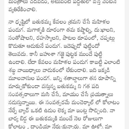
మంత్రాలు చదవడం, అటువంటి పద్దతులో వస్తే వెంటనే
వ్యతిరేకించాలి.
నా ధృష్టిలో బతుకమ్మ కేవలం శ్రమని చేసే మహిళల
పండుగ. మగాళ్ళకి దూరంగా తమ కష్టాల్ని, దు:ఖాలని,
సంతోషాలని, రహస్యాలని, పాటల రూపంలో, చప్పట్లు
కొడుతూ ఆడుకునే పండుగ. ఇదెప్పుడో పుట్టిందో
తెలువదు. కానీ బహుశా గజ్జె పుట్టక ముందే పుట్టి
ఉండాలి. లేదా కేవలం మహిళల పండుగ కాబట్టి ఎలాంటి
శబ్ధ వాయిధ్యాలు వాడుకంలో లేకుండాలి. ఇది ఇక్కడి
మూలవాసుల పండగ. ఇన్ని శతాబ్దాలుగా తన రూపాన్ని
మార్చుకోకుండా వస్తున్న బతుకమ్మ ని గత పది
సంవత్సరాలుగా మసి చేసే, మాయం చేసే ప్రయత్నాలు
నడుస్తున్నాయి. ఈ సంవత్సరమే మంచెర్యాల్ లో కోలాటం
నేర్పే బ్యాచ్ ఒకటి ఉడుం లెక్క మా ఇంట్ల సొచ్చింది. నా
బార్య బిడ్డ ఈ బతుకమ్మకి ముందే నెల రోజులుగా
కోలాటం , దాండియా నేర్చుకున్నారు. మా ఊళ్ళో మా