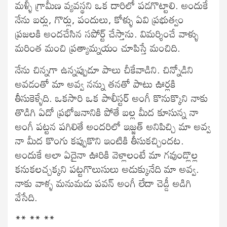
మళ్ళీ గ్రామీణ వ్యవస్థని ఒక దారిలో పడగొట్టాలి. అందుకే
నేను బర్లు, గొర్లు, పందులు, కోళ్ళు ఏవి ప్రభుత్వం
ప్రజలకి అందచేసిన సపోర్ట్ చేస్తాను. విమర్శించే వాళ్ళు
మరింత మంచి ప్రత్యామ్నయం చూపిస్తే మంచిది.
నేను చిన్నగా ఉన్నప్పుడూ పాలు చీకేవాడిని. చిన్నోడిని
అవడంతో మా అవ్వ నన్ను తనతో పాటు ఊర్లకి
తీసుకెళ్ళేది. ఒకసారి ఒక పాలీస్టర్ అంగీ కొనుక్కొని నాకు
తొడిగి ఏదో ప్రభోజనానికి పోతే బల్ల మీద కూసున్న నా
అంగీ పట్టన పగిలితే అందరిలో ఇజ్జత్ అనిపిచ్చి మా అవ్వ
నా మీద కొంగు కప్పుకొని ఇంటికి తీసుకచ్చిందట.
అందుకే అలా ఏదైనా ఊరికి వెళ్లాలంటే మా గవుండ్లొల్ల
కనుకలచ్చక్కని పట్టగొలుసులు అడుక్కునేది మా అవ్వ.
నాకు వాళ్ళ మనుమడు పవన్ అంగీ లేదా చెడ్డీ అడిగి
వేసేది.
** ** **