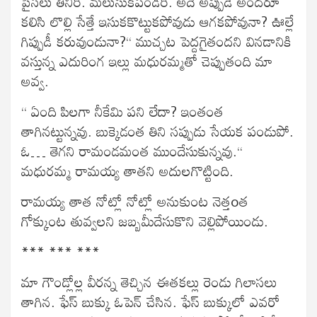
పైసలు తినిరీ. మలుసుకపండిరి. అదే అప్పుడే అందరూ
కలిసి లొల్లి సేత్తే ఇసుకకొట్టుకపోవుడు ఆగకపోవునా? ఊల్లే
గిప్పుడీ కరువుండునా?“ ముచ్చట పెద్దగైతందని వినడానికి
వస్తున్న ఎదురింగ ఇల్లు మధురమ్మతో చెప్పుతంది మా
అవ్వ.
“ ఏంది పిలగా నీకేమి పని లేదా? ఇంతంత
తాగినట్టున్నవు. బుక్కెడంత తిని సప్పుడు సేయక పండుపో.
ఓ… తెగని రామండమంత ముందేసుకున్నవు.“
మధురమ్మ రామయ్య తాతని అదులగొట్టింది.
రామయ్య తాత నోట్లో నోట్లో అనుకుంట నెత్తoత
గోక్కుంట తువ్వలని జబ్బమీదేసుకొని వెల్లిపోయిండు.
*** *** ***
మా గౌండ్లోల్ల వీరన్న తెచ్చిన ఈతకల్లు రెండు గిలాసలు
తాగిన. ఫేస్ బుక్కు ఓపెన్ చేసిన. ఫేస్ బుక్కులో ఎవరో