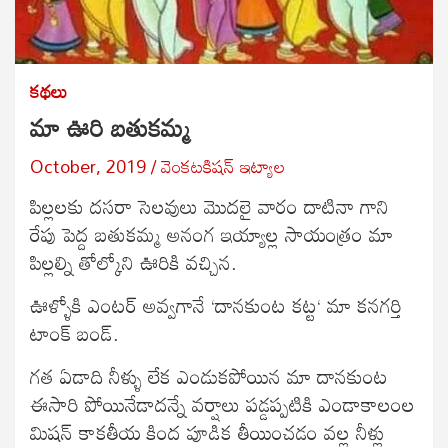
కథలు
మా ఊరి బతుకమ్మ
October, 2019
వెంకటకిషన్ ఇట్యాల
పిల్లలకు దసరా సెలవులు మొదలై వారం దాటినా గాని
రేపు పెద్ద బతుకమ్మ అనంగ ఇయ్యాల్ల సాయంత్రం మా
పిల్లల్ని తోల్కోని ఊరికి వచ్చిన.
ఊళ్ళోకి ఎంటర్ అవ్వగానే ‘దానకుంట కట్ట‘ మా కనగర్తి
టాంక్ బండ్.
గత ఏడాది నీళ్ళు లేక ఎండుకపోయిన మా దానకుంట
ఈసారి పోయినేడాదన్నే వర్షాలు పడ్డప్పటికి ఎండాకాలంల
మిషన్ కాకతీయ కింద పూడిక తీయించడం వల్ల నీళ్లు