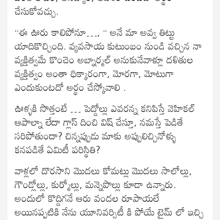
చేసుకోవచ్చు.
“ఈ ఊరు కాలిపోనూ…, “ అనే మా అవ్వ తిట్టు
యాదికొచ్చింది. వ్యవసాయ కుటుంబం నుండి వచ్చిన నా
వ్యక్తిత్వమే కొంచెం అబ్నార్మల్ అనుకునేవాళ్లూ దళితుల
వ్యక్తిత్వం అంతా ధిక్కారంగా, మోరగా, మోటుగా
ఎందుకుంటదో అర్థం చేస్కోవాలి .
ఊళ్ళకి సొత్తంటే … పెద్దోల్లు ఎవరన్న కనిపిస్తే వెహికల్
ఆపాల్నా లేదా గ్లాస్ దించి విష్ చేస్తూ, నమస్తే పెడితే
సరిపోతుందా? చిన్నప్పుడు మాకు అప్పులిచ్చినోళ్ళు
కనపడితే ఏమిటీ పరిస్థితి?
వాళ్లలో దొరసాని మొదలు కోమట్లు మొదలు సాలోల్లు,
గౌండ్లోల్లు, కుర్మోల్లు, మన్నెపొల్లు కూడా ఉన్నారు.
అందులో కొద్దిగనే ఆరు వందల రూపాయలే
అయినప్పటికి నేను యూనివర్సిటీ కి పోయే టైమ్ లో ఇచ్చి