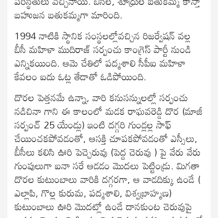
పరిస్థితులు వచ్చినాయి. బీసీల, శూధ్రుల బతుకమ్మ కాస్తా
బహుజన బతుకమ్మగా మారింది.
1994 నాటికి స్థానిక సంస్థలల్లోవచ్చిన రిజర్వేషన్ వల్ల
బీసీ మహిళా ముదిరాజ్ సర్పంచు కాంగ్రెస్ పార్టీ నుండి
ఎన్నికయింది. ఆమె చేతిలో పద్మశాలి సీపీఐ మహిళా
కేవలం ఐదు ఓట్ల తేడాతో ఓడిపోయింది.
దొరల పెత్తనమే ఉన్నా, వారి కనుసన్నులల్లో సర్పంచు
నడిచినా గాని ఈ కాలంలో మడక రాఘవరెడ్డి దొర (మాజీ
సర్పంచ్ 25 యేండ్లు) ఇంటి దగ్గరి గుండ్లల్ల సాఫ్
చేయించకపోవడంతో, ఆసక్తి చూపకపోవడంతో ఎస్సీలు,
బీసీలు కలిసి ఊరి పెచ్చెరువు (పెద్ద చెరువు ) పై వేరు వేరు
గుంపులుగా ఐనా సరే ఆడడం మొదలు పెట్టిండ్రు. మిగతా
దొరల కుటుంబాలు వారికి దగ్గరగా, ఆ వాడదిక్కు ఉండే (
ఎల్లాపి, గొల్ల కురుమ, పద్మశాలి, విశ్వబ్రాహ్మణ)
కుటుంబాలు ఊరి మొదట్లో ఉండే దానకుంట చెరువుపై