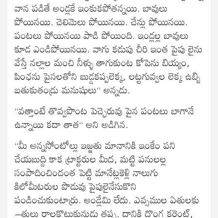
వాన పడితే అండ్లకే ఇంకుకపోతన్నయి. బావులు
పోయినయి. చెలిమెలు పోయినయి. చేన్లు పోయినయి.
పంటలు పోయినయి పాడి పోయింది. ఇండ్లల్ల బావులు
కూడ ఎండిపోయినయి. వాగు కడుపు చీరి ఇంత పైపు లైను
వేస్తే నల్లాల మంచి నీళ్ళు తాగుకుంట కోపెను బియ్యం,
పింఛను పైసలతోని బుడ్డకప్పలెక్క, లట్టగువ్వల లెక్క ఉబ్బి
బతుకుతండ్రు మనుషులు“ అన్నడు.
“వత్తాంటే తొవ్వపొంట పెచ్ఛెరువు పైన పంటలు బాగానే
ఉన్నాయి కదా తాత“ అని అడిగిన.
“మీ అన్నసోంటోల్లు ఇజ్జతు మానానికి ఇంకేం పని
చేయబుద్ది కాక ట్రాక్టరుల మీద, మట్టి పనులల్ల
సంపాదించిందంత పెట్టి మానేట్లకెళ్లి నాలుగు
కిలోమీటరుల పొడువు పైపులైనేసుకొని
పండించుకుంటార్రు. అండ్లేమి లేదు. ఎవ్సముల ఏతులకు
–తులు రాలకొట్టుకునుడు తప్ప. దానికి దొంగ కరెంట్,