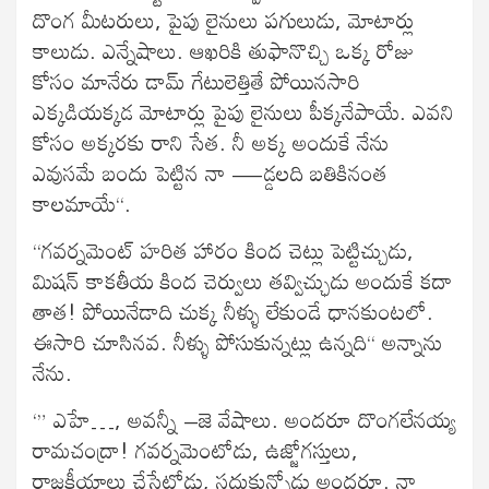
దొంగ మీటరులు, పైపు లైనులు పగులుడు, మోటార్లు
కాలుడు. ఎన్నేషాలు. ఆఖరికి తుఫానొచ్చి ఒక్క రోజు
కోసం మానేరు డామ్ గేటులెత్తితే పోయినసారి
ఎక్కడియక్కడ మోటార్లు పైపు లైనులు పీక్కనేపాయే. ఎవని
కోసం అక్కరకు రాని సేత. నీ అక్క అందుకే నేను
ఎవుసమే బందు పెట్టిన నా —డ్డలది బతికినంత
కాలమాయే“.
“గవర్నమెంట్ హరిత హారం కింద చెట్లు పెట్టిచ్చుడు,
మిషన్ కాకతీయ కింద చెర్వులు తవ్విచ్ఛుడు అందుకే కదా
తాత! పోయినేడాది చుక్క నీళ్ళు లేకుండే ధానకుంటలో.
ఈసారి చూసినవ. నీళ్ళు పోసుకున్నట్లు ఉన్నది“ అన్నాను
నేను.
‘” ఎహే…, అవన్నీ –జె వేషాలు. అందరూ దొంగలేనయ్య
రామచంద్రా! గవర్నమెంటోడు, ఉజ్జోగస్తులు,
రాజకీయాలు చేసేటోడు, సదుకున్నోడు అందరూ. నా