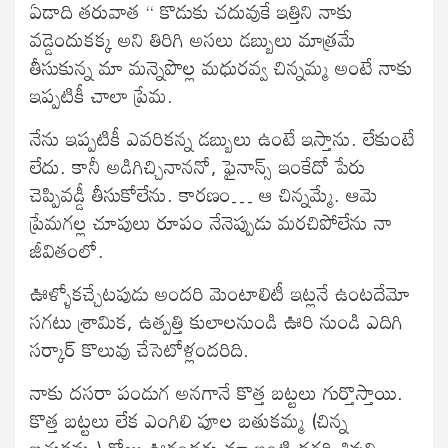
ఏడాది తరువాత “ కొడుకు చదువుకే ఇత్తిని నాకు
వడ్డెందుకక్క అని తిరిగి అసలు డబ్బులు మాత్రమే
తీసుకున్న మా మన్నెపొల్ల మధురవ్వ చిన్నమ్మ అంటే నాకు
ఇప్పటికీ చాలా ప్రేమ.
నేను ఇప్పటికీ ఎవరికన్న డబ్బులు ఉంటే ఇస్తాను. లేకుంటే
లేదు. కానీ అడిగిచ్చినాననో, ఫైనాన్స్ ఇంకేదో పేరు
చెప్పివడ్డీ తీసుకోలేను. కారణం… ఆ చిన్నమ్మే. ఆమె
ప్రేమగల్ల చూపులు రూపం నేనెప్పుడు మరచిపోలేను నా
జీవితంలో.
ఊళ్ళోకచ్చేటపుడు అందరి మెంటాలిటీ ఇట్లనే ఉంటదేమో
సగటు శ్రామిక, ఉత్పత్తి కులాలనుండి ఊరి నుండి ఎదిగి
సర్కార్ కొలువు చేసెటోళ్లందరిది.
నాకు దసరా పండుగ అనగానే కొత్త బట్టలు గుర్తొస్తాయి.
కొత్త బట్టలు లేక ఎంగిలి పూల బతుకమ్మ (చిన్న
బతుకమ్మ) రోజు ఊరందరు మా ఇంటి దగ్గరి శివుని