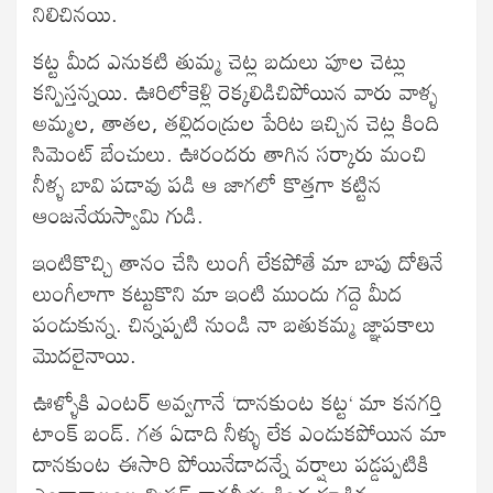
నిలిచినయి.
కట్ట మీద ఎనుకటి తుమ్మ చెట్ల బదులు పూల చెట్లు
కన్పిస్తన్నయి. ఊరిలోకెళ్లి రెక్కలిడిచిపోయిన వారు వాళ్ళ
అమ్మల, తాతల, తల్లిదండ్రుల పేరిట ఇచ్చిన చెట్ల కింది
సిమెంట్ బేంచులు. ఊరందరు తాగిన సర్కారు మంచి
నీళ్ళ బావి పడావు పడి ఆ జాగలో కొత్తగా కట్టిన
ఆంజనేయస్వామి గుడి.
ఇంటికొచ్చి తానం చేసి లుంగీ లేకపోతే మా బాపు దోతినే
లుంగీలాగా కట్టుకొని మా ఇంటి ముందు గద్దె మీద
పండుకున్న. చిన్నప్పటి నుండి నా బతుకమ్మ జ్ఞాపకాలు
మొదలైనాయి.
ఊళ్ళోకి ఎంటర్ అవ్వగానే ‘దానకుంట కట్ట‘ మా కనగర్తి
టాంక్ బండ్. గత ఏడాది నీళ్ళు లేక ఎండుకపోయిన మా
దానకుంట ఈసారి పోయినేడాదన్నే వర్షాలు పడ్డప్పటికి