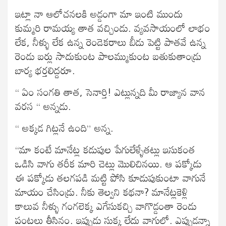
ఇట్లా నా ఆలోచనలకి అడ్డంగా మా ఇంటి ముందు
కుమ్మరి రామయ్య తాత వచ్చిండు. వ్యవసాయంలో లాభం
లేక, నీళ్ళు లేక ఉన్న రెండెకరాలు బీడు పెట్టి పాతవే ఉన్న
రెండు బర్లు సాదుకుంట పాలమ్ముకుంట బతుకుతాండ్రు
బార్య భర్తలిద్దరూ.
“ ఏం సంగతి తాత, సెనార్తి! ఎట్లున్నది మీ రాజ్యాన వాన
వరస “ అన్నడు.
“ అక్కడ గిట్లనే ఉంది” అన్న.
“మా కంటే మానేట్ల కడుపుల పేగులేళ్ళేతట్లు ఇసుకంత
ఒడిసి వాగు తరీక మారి చెట్లు మొలిచినయి. ఆ పక్కోడు
ఈ పక్కోడు తలగపడి మట్టి పోసి కూడుపుకుంటా వాగునే
మాయం చేసిండ్రు. నీకు తెల్వని కథనా? మానేట్లకెళ్లి
కాలువ నీళ్ళు గంగలెక్క ఎగేసుకచ్చి వాగొడ్డంతా రెండు
పంటలు తీసినం. ఇప్పుడు సుక్క లేదు వాగులో. ఎప్పుడన్నా