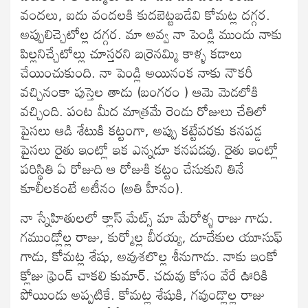
వందలు, ఐదు వందలకి కుదబెట్టబడేవి కోమట్ల దగ్గర.
అప్పులిచ్చెటోల్ల దగ్గర. మా అవ్వ నా పెండ్లి ముందు నాకు
పిల్లనిచ్చేటోల్లు చూస్తరని బర్రెనమ్మి కాళ్ళ కడాలు
చేయించుకుంది. నా పెండ్లి అయినంక నాకు నౌకరీ
వచ్చినంకా పుస్తెల తాడు (బంగరం ) ఆమె మెడలోకి
వచ్చింది. పంట మీద మాత్రమే రెండు రోజులు చేతిలో
పైసలు ఆడి శేటుకి కట్టంగా, అప్పు కట్టేవరకు కనపడ్డ
పైసలు రైతు ఇంట్లో ఇక ఎన్నడూ కనపడవు. రైతు ఇంట్లో
పరిస్థితి ఏ రోజుది ఆ రోజుకి కట్టం చేసుకుని తినే
కూలీలకంటే అటీనం (అతి హీనం).
నా స్నేహితులలో క్లాస్ మేట్స్ మా మేరోళ్ళ రాజు గాడు.
గముండ్లోల్ల రాజు, కుర్మోల్ల బీరయ్య, దూదేకుల యూసుఫ్
గాడు, కోమట్ల శేషు, అవుశలొల్ల శీనుగాడు. నాకు ఇంకో
క్లోజు ఫ్రెండ్ చాకలి కుమార్. చదువు కోసం వేరే ఊరికి
పోయిండు అప్పటికే. కోమట్ల శేషుకి, గవుండ్లొల్ల రాజు