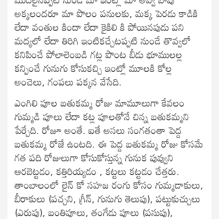
అక్కలందరూ మా పొలం పనులకు, మక్క పెరడు కాడికి
లేదా వంతుల కిందా లేదా కైకిలి కి పోయినపుడు పని
మద్యలో లేదా తిరిగి ఇంటికచ్చేటప్పటి నుండే తొవ్వలో
కనిపించే పోలాలెంబడి గట్ల పొంట బీడు భూములల్ల
కన్పించే గునుగు కోసుకచ్చి ఇంట్లో మూలకి కోల్ల
అంచెలు, గంపలు పక్కన వేసేది.
ఎంగిలి పూల బతుకమ్మ రోజు మామూలుగా కేవలం
గుమ్మడి పూలు లేదా కట్ల పూలతోనే చిన్న బతుకమ్మని
పేర్చేది. రోజూ అంతే. ఐతే అసలు సంగతంతా పెద్ద
బతుకమ్మ రోజే ఉంటది. ఈ పెద్ద బతుకమ్మ రోజు కోసమే
గత పది రోజులుగా కోసుకోస్తున్న గునుక పువ్వుని
ఆరబెట్టడం, కత్తిరియ్యడం , కట్టలు కట్టడం చేత్తరు.
తాంబాలంలో లైన్ కో సహజ రంగు కోసం గుమ్మడాకులు,
బీరాకులు (పచ్చని, గ్రీన్, గునుగు తెలుపు), పట్టుకుచ్చులు
(ఎరుపు), బంతిపూలు, తంగేడు పూలు (పసుపు),