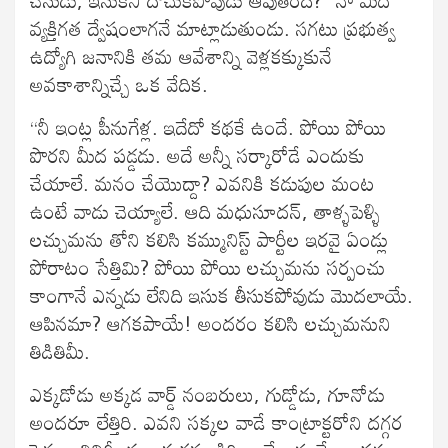
వ్యక్తిగత ద్వేషంలాగనే మాట్లాడుతుండు. సగటు ప్రభుత్వ
ఉద్యోగి జనానికి తమ ఆవేశాన్ని వెళ్లకక్కుకునే
అవకాశాన్నిచ్చే ఒక వేదిక.
“నీ ఇంట్ల పీనుగేళ్ల. ఇదేదో కథకే ఉందే. పోయి పోయి
పొరని మీద పడ్డడు. అదే అన్నీ సర్కారోడే ఎందుకు
చేయాలే. మనం చేయొద్దా? ఎవనికి కడుపుల మంట
ఉంటే వాడు చెయ్యాలే. ఆది మధుసూదన్, తాళ్ళపెళ్ళి
లచ్చుమను తోని కలిసి కమ్మునిస్ట్ పార్టీల ఇరవై ఏండ్లు
పోరాటం సేత్తిమి? పోయి పోయి లచ్చుమను సర్పంచు
కాంగానే ఎన్నడు లేనిది ఇసుక తీసుకపోవుడు మొదలాయే.
ఆపినమా? ఆగకపాయే! అందరం కలిసి లచ్చుమనుని
తిడితిమీ.
ఎక్కడోడు అక్కడ వార్డ్ నంబరులు, గుడ్డోడు, గూనోడు
అందరూ లేత్తిరి. ఎవని సక్కల వాడే కాంట్రాక్టరోని దగ్గర