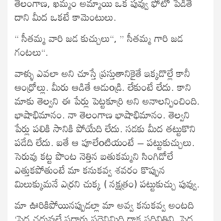
తెలంగాణ, ఖమ్మం అమ్మాయి ఒక పువ్వు ఫోటో పెడితే
దాని మీద ఒకటే కామెంటులు.
“ సీతమ్మ వారి జడ కుచ్చులు“, ” సీతమ్మ గారి జడ
గంటలు“.
వాళ్ళు ఎవలా అని చూస్తే ప్రస్తుతానికైతే ఇక్కడొల్లే కానీ
ఆంధ్రోల్లు. మీరు ఆడితే ఆడుoడ్రి. లేకుంటే లేదు. కాని
మాకు తెల్వని ఈ పేర్లు పెట్టకూర్రి అని అనాలన్పించింది.
భాషాభిమానం. నా తెలంగాణ భాషాభిమానం. తెల్వని
పేర్లు పలికి సానికి పోయేది లేదు. సడకు మీద తట్టుకొని
పడేది లేదు. ఐతే ఆ పూలేoటియంటే – పట్టుకుచ్చులు.
సెరువు కట్ట పొంట నెత్తిన బతుకమ్మని సింగిడోలే
ఎత్తుకపోతుంటే మా కనుకవ్వ శవరం కొప్పున
మిలుక్కుమనే ఎర్రని చుక్క ( నక్షత్రం) పట్టుకుచ్చు పువ్వు.
మా ఊరికిపోయినప్పుడల్లా మా అవ్వ కనుకవ్వ అంటది
‘పెద్ద చదువులే పదారు పద్దెనిమిది దాక సదివితివి. పెద్ద