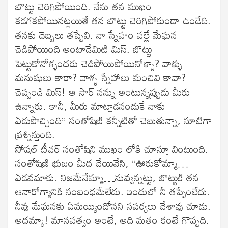
బొట్టు చెరిగిపోయింది. నేను తన ముఖం
కడగకపోయినట్లయితే తన బొట్టు చెరిగిపోకుండా ఉండేది.
తనకు దెబ్బలు తప్పేవి. నా స్నేహం వల్లే మేఘన
చెడిపోయింది అంటాడేమిటి మిస్. బొట్టు
పెట్టుకోనోళ్ళందరు చెడిపోయిపోయినోళ్ళా? వాళ్ళు
మనుషులు కారా? వాళ్ళ స్నేహాలు మంచివి కావా?
చెప్పండి మిస్! ఆ సార్ నన్ను అంటున్నప్పుడు మీరు
ఉన్నారు. కానీ, మీరు మాట్లాడనందుకే నాకు
ఏడుపొచ్చింది” సంతోషిణి కన్నీటితో చెబుతున్నా, సూటిగా
ప్రశ్నిస్తుంది.
సోషల్ టీచర్ సంతోషిని ముఖం లోకి చూస్తూ వింటుంది.
సంతోషిణి భుజం మీద చేయివేసి, “ఊరుకోమ్మా…
ఏడవమాకు. నిజమేనేమ్మా…నువ్వన్నట్టు, బొట్టుకి తన
ఆనారోగ్యానికి సంబంధమేలేదు. ఇందులో నీ తప్పేంలేదు.
నీవు మేఘనకు ఏమయ్యిందోనని సపర్యలు చేశావు చూడు.
అదమ్మా! మానవత్వం అంటే, అది మతం కంటే గొప్పది.