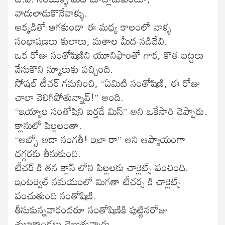
వాదులాడుకొనేవాళ్ళు.
అక్కడితో ఆగకుండా‌ ఈ మధ్య కాలంలో వాళ్ళ
సంభాషణలు కులాలు, మతాల మీద నడిచేవి.
ఒక రోజు సంతోషిణిని యూనిఫాంతో గాక, కొత్త బట్టలు
వేసుకొని స్కూలుకు వచ్చింది.
సోషల్ టీచర్ గమనించి, “ఏమిటి సంతోషిణి, ఈ రోజు
చాలా వెలిగిపోతున్నావ్!” అంది.
“ఇయ్యాల సంతోషిని బర్తడే మిస్” అని ఒకేసారి చెప్పారు.
క్లాసులో పిల్లలంతా‌.
“అబ్బో అదా సంగతీ! ఇలా రా” అని ఆప్యాయంగా
దగ్గరకు తీసుకుంది.
టీచర్ కి తన క్లాస్ లోని పిల్లలకు చాక్లెట్స్ పంచింది.
ఇంటర్వెల్ సమయంలో మిగతా టీచర్స కి చాక్లెట్స్
పంచుతుంది సంతోషిణి.
తీసుకున్నవారందరూ సంతోషిణికి పుట్టినరోజు
శుభాకాంక్షలు చెబుతున్నారు.