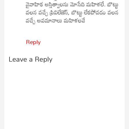
వైవాహిక అస్తిత్వాలను మోసేది మహిళలే. బొట్టు
వలన వచ్చే ప్రివిలేజెస్, బొట్టు లేకపోవడం వలన
వచ్చే అవమానాలు మహిళలవే
Reply
Leave a Reply