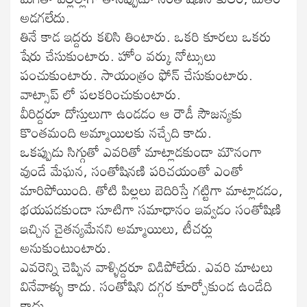
అడగలేదు.
తినే కాడ ఇద్దరు కలిసి తింటారు. ఒకరి కూరలు ఒకరు
షేరు చేసుకుంటారు. హోం వర్కు నోట్సులు
పంచుకుంటారు. సాయంత్రం ఫోన్ చేసుకుంటారు.
వాట్సాప్ లో పలకరించుకుంటారు.
వీరిద్దరూ దోస్తులుగా ఉండడం ఆ రౌడీ సౌజన్యకు
కొంతమంది అమ్మాయిలకు నచ్చేది కాదు.
ఒకప్పుడు సిగ్గుతో ఎవరితో మాట్లాడకుండా మౌనంగా
వుండే మేఘన, సంతోషినణి పరిచయంతో ఎంతో
మారిపోయింది. తోటి పిల్లలు బెదిరిస్తే గట్టిగా మాట్లాడడం,
భయపడకుండా సూటిగా సమాధానం ఇవ్వడం సంతోషిణి
ఇచ్చిన చైతన్యమేనని అమ్మాయిలు, టీచర్లు
అనుకుంటుంటారు.
ఎవరెన్ని చెప్పిన వాళ్ళిద్దరూ విడిపోలేదు. ఎవరి మాటలు
వినేవాళ్ళు కాదు. సంతోషిని దగ్గర కూర్చోకుండ ఉండేది
కాదు.