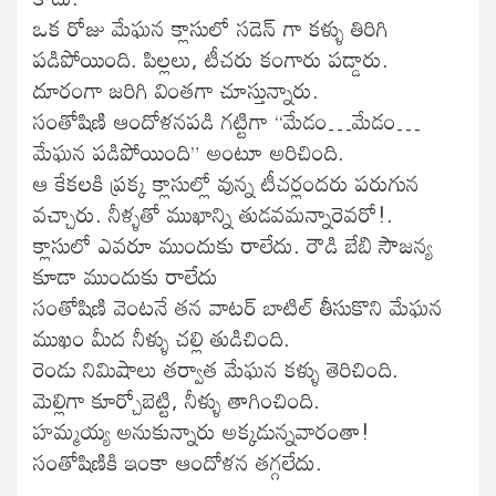
ఒక రోజు మేఘన క్లాసులో సడెన్ గా కళ్ళు తిరిగి
పడిపోయింది. పిల్లలు, టీచరు కంగారు పడ్డారు.
దూరంగా జరిగి వింతగా చూస్తున్నారు.
సంతోషిణి ఆందోళనపడి గట్టిగా “మేడం…మేడం…
మేఘన పడిపోయింది” అంటూ అరిచింది.
ఆ కేకలకి ప్రక్క క్లాసుల్లో వున్న టీచర్లందరు పరుగున
వచ్చారు. నీళ్ళతో ముఖాన్ని తుడవమన్నారెవరో!.
క్లాసులో ఎవరూ ముందుకు రాలేదు. రౌడి బేబి సౌజన్య
కూడా ముందుకు రాలేదు
సంతోషిణి వెంటనే తన వాటర్ బాటిల్ తీసుకొని మేఘన
ముఖం మీద నీళ్ళు చల్లి తుడిచింది.
రెండు నిమిషాలు తర్వాత మేఘన కళ్ళు తెరిచింది.
మెల్లిగా కూర్చోబెట్టి, నీళ్ళు తాగించింది.
హమ్మయ్య అనుకున్నారు అక్కడున్నవారంతా!
సంతోషిణికి ఇంకా ఆందోళన తగ్గలేదు.