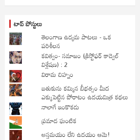
టాప్ పోస్టులు
తెలంగాణ ఉద్యమ పాటలు - ఒక
పరిశీలన
కవిత్వం- సమాజం (క్రిస్టోఫర్ కాడ్వెల్
విశ్లేషణ) : 2
విరామ చిహ్నం
బతుకును కమ్మిన బీభత్సం మీద
ఎక్కుపెట్టిన పోరాటం ఉదయమిత్ర కథలు
నాలాగే ఇంకొకడు
ప్రమాద ఘంటిక
అస్తమయం లేని ఉదయం ఆమె!