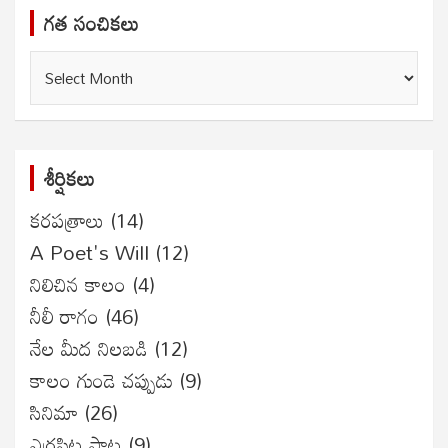
గత సంచికలు
గత
సంచికలు
శీర్షికలు
కరపత్రాలు
(14)
A Poet's Will
(12)
నిలిచిన కాలం
(4)
నీలీ రాగం
(46)
నేల మీద నిలబడి
(12)
కాలం గుండె చప్పుడు
(9)
సినిమా
(26)
ఎర్రపిట్ట పాట
(9)