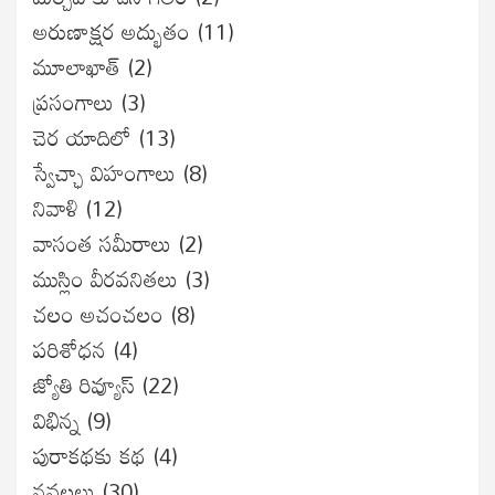
అరుణాక్షర అద్భుతం
(11)
మూలాఖాత్
(2)
ప్రసంగాలు
(3)
చెర యాదిలో
(13)
స్వేచ్ఛా విహంగాలు
(8)
నివాళి
(12)
వాసంత సమీరాలు
(2)
ముస్లిం వీరవనితలు
(3)
చలం అచంచలం
(8)
ప‌రిశోధ‌న‌
(4)
జ్యోతి రివ్యూస్
(22)
విభిన్న
(9)
పురాకథకు కథ
(4)
నవలలు
(30)