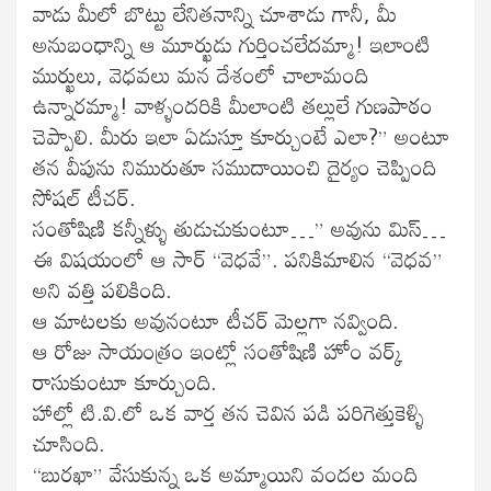
వాడు మీలో బొట్టు లేనితనాన్ని చూశాడు గానీ, మీ
అనుబంధాన్ని ఆ మూర్ఖుడు గుర్తించలేదమ్మా! ఇలాంటి
ముర్ఖులు, వెధవలు మన దేశంలో చాలామంది
ఉన్నారమ్మా! వాళ్ళందరికి మీలాంటి తల్లులే గుణపాఠం
చెప్పాలి. మీరు ఇలా ఏడుస్తూ కూర్చుంటే ఎలా?” అంటూ
తన వీపును నిమురుతూ సముదాయించి దైర్యం చెప్పింది
సోషల్ టీచర్.
సంతోషిణి కన్నీళ్ళు తుడుచుకుంటూ…” అవును మిస్…
ఈ విషయంలో ఆ సార్ “వెధవే”. పనికిమాలిన “వెధవ”
అని వత్తి పలికింది.
ఆ మాటలకు అవునంటూ టీచర్ మెల్లగా నవ్వింది.
ఆ రోజు సాయంత్రం ఇంట్లో సంతోషిణి హోం వర్క్
రాసుకుంటూ కూర్చుంది.
హాల్లో టి.వి.లో ఒక వార్త తన చెవిన పడి పరిగెత్తుకెళ్ళి
చూసింది.
“బురఖా” వేసుకున్న ఒక అమ్మాయిని వందల మంది