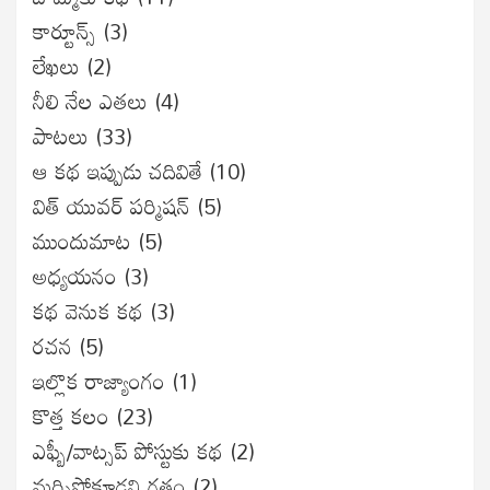
కార్టూన్స్
(3)
లేఖలు
(2)
నీలి నేల ఎతలు
(4)
పాటలు
(33)
ఆ కథ ఇప్పుడు చదివితే
(10)
విత్ యువర్ పర్మిషన్
(5)
ముందుమాట
(5)
అధ్యయనం
(3)
కథ వెనుక కథ
(3)
రచన
(5)
ఇల్లొక రాజ్యాంగం
(1)
కొత్త కలం
(23)
ఎఫ్బీ/వాట్సప్ పోస్టుకు కథ
(2)
మర్చిపోకూడని గతం
(2)