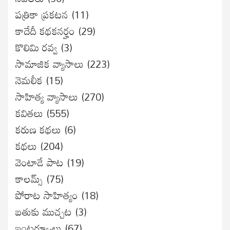
పత్రికా ప్రకటన
(11)
కాదేదీ కథకనర్హం
(29)
కొలిమి రవ్వ
(3)
సామాజిక వ్యాసాలు
(223)
నెమలీక
(15)
సాహిత్య వ్యాసాలు
(270)
కవితలు
(555)
కరుణ కథలు
(6)
కథలు
(204)
వెంటాడే పాట
(19)
కాలమ్స్
(75)
పోరాట సాహిత్యం
(18)
బతుకు ముచ్చట
(3)
ఇంటర్వ్యూలు
(67)