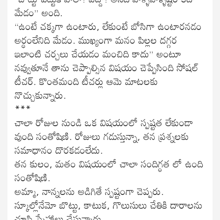
మేడం” అంది.
“ఉంటే చక్కగా ఉంటారు, లేకుంటే బోసిగా ఉంటారనడం
అర్ధంలేనిది మేడం. ముఖ్యంగా మనం పిల్లల దగ్గర
ఇలాంటి చర్చలు చేయడం మంచిది కాదు” అంటూ
నవ్వుతూనే తాను చెప్పాల్సిన విషయం చెప్పేసింది సోషల్
టీచర్. కొంతమంది టీచర్లు ఆమె మాటలకు
నొచ్చుకున్నారు.
***
చాలా రోజుల నుండి ఒక విషయంలో స్పష్టత లేకుండా
వుంది సంతోషిణి. రోజులు గడుస్తున్నా, తన ప్రశ్నలకు
సమాధానం దొరకడంలేదు.
తన కులం, మతం విషయంలో చాలా సందిగ్ధత లో ఉంది
సంతోషిణి.
అమ్మా, నాన్నలను అడిగితే స్పష్టంగా చెప్పరు.
స్కూల్లోనేమో బొట్టు, కాటుక, గొలుసులు చేతికి దారాలను
చూసి స్నేహాలు చేస్తున్నారు.