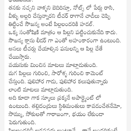
తనకు నచ్చని వాళ్ళని బెదిరిస్తూ, నోట్స్ లో పేర్లు రాసి,
వీళ్ళు అల్లరి చేస్తున్నారని టీచర్ రాగానే చాడీలు చెప్పి
తిట్టించే సౌజన్య అంటే పిల్లలందరికి హడల్.
ఒక్క సంతోషిణి మాత్రం ఆ పిల్లని పట్టించుకునేది కాదు.
సౌజన్య క్లాసు లీడర్ గా ఎంతో అహంకారంగా ఉంటుంది.
అసలు టీచర్లు చేయాల్సిన పనులన్ని ఆ పిల్ల చేతే
చేయిస్తారు.
వయసుకు మించిన మాటలు మాట్లాడుతుంది.
మగ పిల్లలు గురించి, సారోళ్ళ గురించి కామెంట్
చేస్తుంది. పులిహార గాడు, పులిహార కలుపుతున్నారు
లాంటి మాటలు మాట్లాడుతుంది.
అది కూడా గాక స్కూలు ప్రక్కనే అపార్ట్మెంట్ లో
ఉంటుంది. తల్లిదండ్రులు స్థితిమంతులు కావడంచేతనేమో,
సొమ్ము, సోకులతో గారాబంగా, భయం లేకుండా
పెరుగుతుంది.
పిల్లలందరినీ అరవవద్దు అంటూనే…తానే అందరికంటే