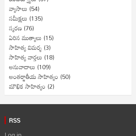
వ్యాసాలు
(54)
సమీక్షలు
(135)
స్మరణ
(76)
ఏరిన ముత్యాలు
(15)
సాహిత్య విమర్శ
(3)
సాహిత్య వార్తలు
(18)
అనువాదాలు
(109)
అంతర్జాతీయ సాహిత్యం
(50)
మౌఖిక సాహిత్యం
(2)
RSS
Log in