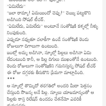
“ఏమిలేదు”
“ఇలా రామ్మా! ఏమయిందో చెప్పు!” చెయ్యి పట్టుకొని
అడిగింది సోషల్ టీచర్.
“ఏమిలేదు, ఏమిలేదు” అంటూనే సంతోషిణి కళ్ళల్లో నీళ్ళు
నింపుకుంది.
ఎప్పుడూ నవ్వుతూ చలాకీగా ఉండే సంతోషిణి రెండు
రోజులుగా దిగాలుగా ఉంటుంది.
ఇంట్లో అమ్మ అడిగినా, స్కూల్లో పిల్లలు అడిగినా ఏమి
లేదంటుంది కానీ, ఆ పిల్ల దిగులు ముఖంతోనే ఉంటుంది.
రెండు రోజులుగా సంతోషిణిని గమనిస్తున్న సోషల్ టీచర్
ఈ రోజు దగ్గరకు తీసుకొని ప్రేమగా మాట్లాడింది.
***
ఆ స్కూల్లో తొమ్మిదో తరగతిలో అందరి మీదా పెత్తనం
చేస్తుంది సౌజన్య అనే పిల్ల. స్కూలు యాజమాన్యంతో ఆ
పిల్లకు కాస్త రిలేషన్ ఉండడం చేతనేమో ఎవరికీ
భయపడదు.