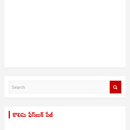
S
e
a
r
కొలిమి ఫేస్‌బుక్ పేజీ
c
h