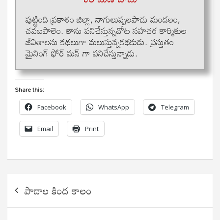
పుట్టింది ప్రకాశం జిల్లా, నాగులుప్పలపాడు మండలం,
చవటపాలెం. తాను ప‌నిచేస్తున్న‌చోట స‌హ‌చ‌ర కార్మికుల
జీవితాల‌ను క‌థ‌లుగా మ‌లుస్తున్న‌క‌థ‌కుడు. ప్ర‌స్తుతం
మైనింగ్ ఫోర్ మ‌న్ గా ప‌నిచేస్తున్నాడు.
Share this:
Facebook
WhatsApp
Telegram
Email
Print
Post
పాదాల కింద కాలం
navigation