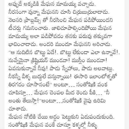
అప్పుడే అక్కడికి మేఘన మామయ్య వచ్చాడు.
నీరసంగా వున్నా మేఘనని చూసి చిర్రుబుర్రులాడాడు.
నెలసరి ప్రాబ్లమ్స్ తో నీరసించి మేఘన పడిపోయిందని
టీచర్లు గమనించారు. జాలిచూపాల్సిందిపోయి మేఘన
మామయ్య అలా పడిపోవడం తనకు పరువు తక్కువగా
భావించాడాడు. అందరి ముందూ మేఘనని అరిచాడు.
“ఆ నుదిటిన బొట్టు ఏదే!. బొట్టు లేకుండా ఎలా ఉన్నావే!.
నువ్వేమైనా క్రిష్టియన్ ముండవా! ముస్లీం ముండవా!
ఏవనుకున్నావే నీవు! పాడు స్నేహాలు, పాడు అలవాట్లు.
నీకన్నీ వీళ్ళ బుద్దులే వస్తున్నాయి! ఈసారి ఇలాంటోళ్ళతో
తిరగడం చూసానంటే” అంటూ… సంతోషిణి వంక
చూపిస్తూ… మేఘన చెంపల మీద రెండు పీకి… “నీ
అంతు తేలుస్తా!”అంటూ…సంతోషిణి వైపు ఉరిమి
చూశాడు.
మేఘన నోటికి చేయి అడ్డం పెట్టుకుని ఏడుపందుకుంది.
సంతోషిణి మేఘన వంకే చూస్తూ కళ్ళల్లో నీళ్ళు