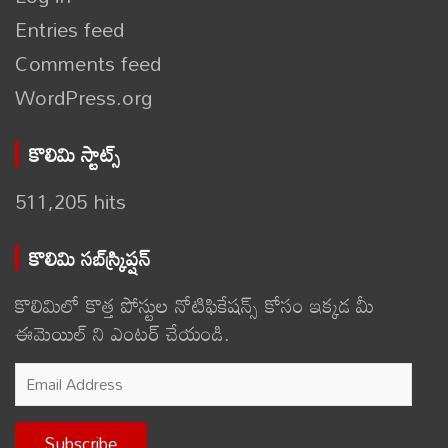
Entries feed
Comments feed
WordPress.org
కొలిమి స్టాట్స్
511,205 hits
కొలిమి సబ్‌స్క్రిప్షన్
కొలిమిలో కొత్త పోస్టుల నోటిఫికేషన్స్ కోసం ఇక్కడ మీ
ఈమెయిల్ ని ఎంటర్ చేయండి.
Email
Address
Subscribe