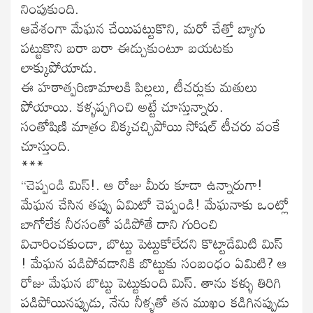
నింపుకుంది.
ఆవేశంగా మేఘన చేయిపట్టుకొని, మరో చేత్తో బ్యాగు
పట్టుకొని బరా బరా ఈడ్చుకుంటూ బయటకు
లాక్కుపోయాడు.
ఈ హఠాత్పరిణామాలకి పిల్లలు, టీచర్లుకు మతులు
పోయాయి. కళ్ళప్పగించి అట్టే చూస్తున్నారు.
సంతోషిణి మాత్రం బిక్కచచ్చిపోయి సోషల్ టీచరు వంకే
చూస్తుంది.
***
“చెప్పండి మిస్!. ఆ రోజు మీరు కూడా ఉన్నారుగా!
మేఘన చేసిన తప్పు ఏమిటో చెప్పండి! మేఘనాకు ఒంట్లో
బాగోలేక నీరసంతో పడిపోతే దాని గురించి
విచారించకుండా, బొట్టు పెట్టుకోలేదని కొట్టాడేమిటి మిస్
! మేఘన పడిపోవడానికి బొట్టుకు సంబంధం ఏమిటి? ఆ
రోజు మేఘన బొట్టు పెట్టుకుంది మిస్. తాను కళ్ళు తిరిగి
పడిపోయినప్పుడు, నేను నీళ్ళతో తన ముఖం కడిగినప్పుడు