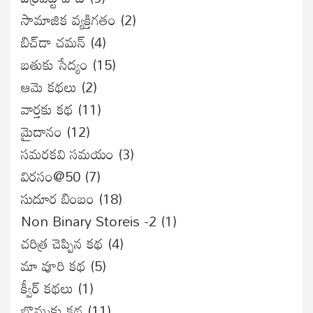
సామాజిక వ్యక్తిగతం
(2)
బిచ్‌డా చమన్
(4)
బతుకు సేద్యం
(15)
ఆమె కథలు
(2)
వార్తకు కథ
(11)
మైదానం
(12)
సమరకవి సమయం
(3)
విరసం@50
(7)
సుదూర బింబం
(18)
Non Binary Storeis -2
(1)
చరిత్ర చెప్పిన కథ
(4)
మా వూరి కథ
(5)
క్వీర్ కథలు
(1)
బొమ్మకు కథ
(11)