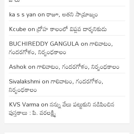
ka s s yan
on
రాజూ, అతని సామ్రాజ్యం
Kcube
on
ద్రోహ కాలంలో విప్లవ దార్శనికుడు
BUCHIREDDY GANGULA
on
గాలివాటం,
గందరగోళం, నిర్బంధకాలం
Ashok
on
గాలివాటం, గందరగోళం, నిర్బంధకాలం
Sivalakshmi
on
గాలివాటం, గందరగోళం,
నిర్బంధకాలం
KVS Varma
on
నన్ను వేలు పట్టుకుని నడిపించిన
పుస్తకాలు : పి. వరలక్ష్మి