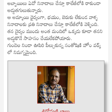
అబ్బాయిలు ఏవో నినాదాలు చేస్తూ కాలేజీలోకి రాకుండా
అడ్డుతగులుతున్నారు.
ఆ అమ్మాయి ధైర్యంగా, భయం, బెరుకు లేకుండ వాళ్ళ
నినాదాలకు ప్రతి నినాదాలు చేస్తూ కాలేజీలోకి వెళ్ళింది.
తన దైర్యం ముందు అంత మందిలో ఒక్కడు కూడా తనని
అడ్డుకొనే సాహసం చేయలేకపోయారు.
గుండెల నిండా ఊపిరి పీల్చుకున్న సంతోషిణి హోం వర్క్
లో నిమగ్నమైంది.
శిరోమణి బాబు