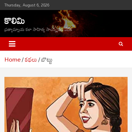
Skip
Thursday, August 6, 2026
to
కొలిమి
content
ప్రత్యామ్నాయ కళా సాహిత్య సాంస్కృతిక వేదిక
Home
కథలు
బొట్టు