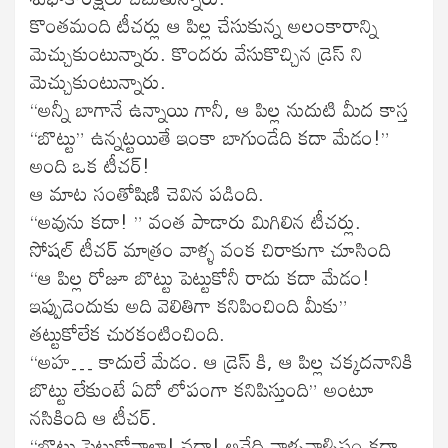
కొంతమంది టీచర్లు ఆ పిల్ల చేసుకున్న అలంకారాన్ని
మెచ్చుకుంటున్నారు. కొందరు వేసుకొచ్చిన డ్రెస్ ని
మెచ్చుకుంటున్నారు.
“అన్నీ బాగానే ఉన్నాయి గానీ, ఆ పిల్ల నుదుటి మీద కాస్త
“బొట్టు” ఉన్నట్టయితే ఇంకా బాగుండేది కదా మేడం!”
అంది ఒక టీచర్!
ఆ మాట సంతోషిణి చెవిన పడింది.
“అవును కదా! ” వంత పాడారు మిగిలిన టీచర్లు.
సోషల్ టీచర్ మాత్రం వాళ్ళ వంక చిరాకుగా చూసింది
“ఆ పిల్ల రోజూ బొట్టు పెట్టుకోనీ రాదు కదా మేడం!
ఇప్పుడెందుకు అది వెలితిగా కనిపించింది మీకు”
తట్టుకోలేక చురకంటించింది.
“అహ… కాదులే మేడం. ఆ డ్రెస్ కి, ఆ పిల్ల చక్కదనానికి
బొట్టు లేకుంటే ఏదో లోపంగా కనిపిస్తుంది” అంటూ
నసికింది ఆ టీచర్.
“బొట్టు పెట్టుకోవాలా! వద్దా! అనేది వాళ్ళవాళ్ళిష్టం కదా