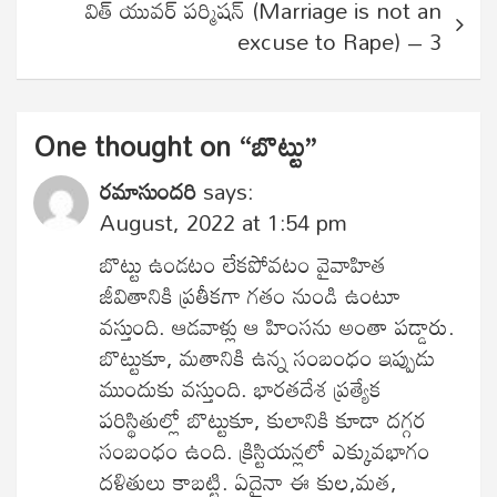
విత్ యువర్ పర్మిషన్ (Marriage is not an
excuse to Rape) – 3
One thought on “
బొట్టు
”
రమాసుందరి
says:
August, 2022 at 1:54 pm
బొట్టు ఉండటం లేకపోవటం వైవాహిత
జీవితానికి ప్రతీకగా గతం నుండి ఉంటూ
వస్తుంది. ఆడవాళ్లు ఆ హింసను అంతా పడ్డారు.
బొట్టుకూ, మతానికి ఉన్న సంబంధం ఇప్పుడు
ముందుకు వస్తుంది. భారతదేశ ప్రత్యేక
పరిస్థితుల్లో బొట్టుకూ, కులానికి కూడా దగ్గర
సంబంధం ఉంది. క్రిస్టియన్లలో ఎక్కువభాగం
దళితులు కాబట్టి. ఏదైనా ఈ కుల,మత,