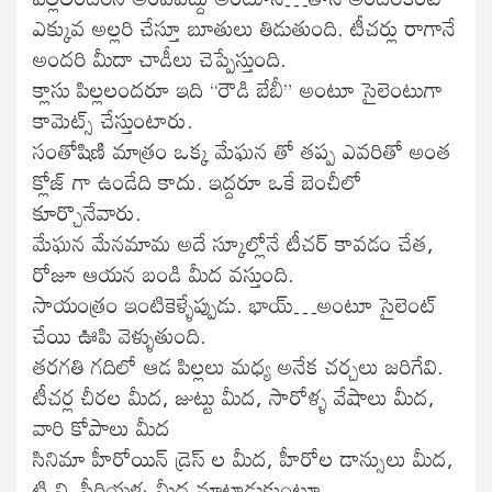
ఎక్కువ అల్లరి చేస్తూ బూతులు తిడుతుంది. టీచర్లు రాగానే
అందరి మీదా చాడీలు చెప్పేస్తుంది.
క్లాసు పిల్లలందరూ ఇది “రౌడి బేబీ” అంటూ సైలెంటుగా
కామెట్స్ చేస్తుంటారు.
సంతోషిణి మాత్రం ఒక్క మేఘన తో తప్ప ఎవరితో అంత
క్లోజ్ గా ఉండేది కాదు. ఇద్దరూ ఒకే బెంచీలో
కూర్చొనేవారు.
మేఘన మేనమామ అదే స్కూల్లోనే టీచర్ కావడం చేత,
రోజూ ఆయన బండి మీద వస్తుంది.
సాయంత్రం ఇంటికెళ్ళేప్పుడు. భాయ్…అంటూ సైలెంట్
చేయి ఊపి వెళ్ళుతుంది.
తరగతి గదిలో ఆడ పిల్లలు మధ్య అనేక చర్చలు జరిగేవి.
టీచర్ల చీరల మీద, జుట్టు మీద, సారోళ్ళ వేషాలు మీద,
వారి కోపాలు మీద
సినిమా హీరోయిన్ డ్రెస్ ల మీద, హీరోల డాన్సులు మీద,
టి.వి. సీరియళ్ళ మీద మాట్లాడుకుంటూ,