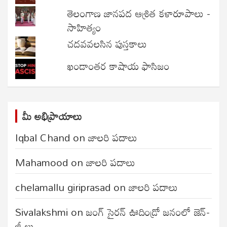
తెలంగాణ జానపద ఆశ్రిత కళారూపాలు -
సాహిత్యం
చదవవలసిన పుస్తకాలు
ఖండాంతర కాషాయ ఫాసిజం
మీ అభిప్రాయాలు
Iqbal Chand
on
జాలరి పదాలు
Mahamood
on
జాలరి పదాలు
chelamallu giriprasad
on
జాలరి పదాలు
Sivalakshmi
on
జంగ్‌ సైరన్‌ ఊదిండ్రో జనంలో జెన్-
జీ లు