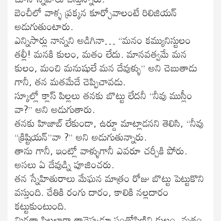
బెంచీలో వాళ్ళ ప్రక్కన కూర్చోవాలంటే రిలిజియన్
అడుగుతుంటారు.
ఎన్నిసార్లు నాన్నని అడిగినా… “మనం కమ్యునిస్టులం
తల్లీ! మనకి కులం, మతం లేదు. మానవత్వమే మన
కులం, మంచి మనుషులే మన దేవుళ్ళు” అని చెబుతాడు
గానీ, తన మతమేదే చెప్పిచావడు.
స్కూల్లో క్లాస్ పిల్లలు తనకు బొట్టు లేదనీ “నీవు ముస్లీం
వా?” అని అడుగుతారు.
తనకు హిజాబ్ లేకుండా, ఉర్దూ మాట్లాడనని తెలిసి, “నీవు
“క్రిష్టియన్”వా ?” అని అడుగుతున్నారు.
తాను గానీ, ఇంట్లో వాళ్ళుగానీ ఎవరూ చర్చీకి పోరు.
అసలు ఏ దేవుడ్ని పూజించరు.
తన స్నేహితురాలు మేఘన మాత్రం రోజు బొట్టు పెట్టుకొని
వస్తుంది. చేతికి రంగు దారం, కాలికి నల్లదారం
కట్టుకుంటుంది.
మిగతా పిల్లల్లాగా తానెప్పుడూ సంతోషిణిని కులం, మతం