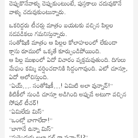
చెప్పుకొనేవాళ్ళు చెప్పుకుంటుంటే, పుస్తకాలు చదువుకొనే
వాళ్ళు చదువుకుంటున్నారు.
ఒకరిద్దరు టీచర్లు మాత్రం బయటకు వచ్చిన పిల్లల
నడవడికలు గమనిస్తున్నారు.
సంతోషిణి మాత్రం ఆ పిల్లల కోలాహలంలో లేకుండా
క్లాసు రూములో ఒక్కతే కూర్చుండిపోయింది.
ఆ పిల్ల ముఖంలో ఏదో విచారం వ్యక్తమవుతుంది. దిగులు
మేఘం కమ్మి వర్షించడానికి సిద్దంగావుంది. ఎటో చూస్తూ,
ఏదో ఆలోచిస్తుంది.
“ఏయ్…. సంతోషిణీ…! ఏమిటి అలా వున్నావ్!”
కిటికీలో నుండి చూస్తూ అడిగింది అప్పుడే అటుగా వచ్చిన
సోషల్ టీచర్!
“ఏమిలేదు మిస్”
“ఒంట్లో బాగాలేదా!”
“బాగానే ఉన్నా మిస్”
“మరెందుకు అలా డల్ గా వున్నావ్!?”