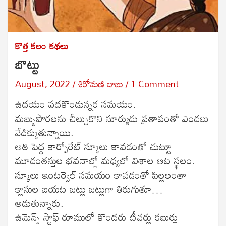
కొత్త కలం
కథలు
బొట్టు
August, 2022
శిరోమణి బాబు
1 Comment
ఉదయం పదకొండున్నర సమయం.
మబ్బుపొరలను చీల్చుకొని సూర్యుడు ప్రతాపంతో ఎండలు
వేడిక్కుతున్నాయి.
అతి పెద్ద కార్పోరేట్ స్కూలు కావడంతో చుట్టూ
మూడంతస్తుల భవనాల్లో మధ్యలో విశాల ఆట స్థలం.
స్కూలు ఇంటర్వెల్ సమయం కావడంతో పిల్లలంతా
క్లాసుల బయట జట్లు జట్లుగా తిరుగుతూ…
ఆడుతున్నారు.
ఉమెన్స్ స్టాఫ్ రూములో కొందరు టీచర్లు కబుర్లు