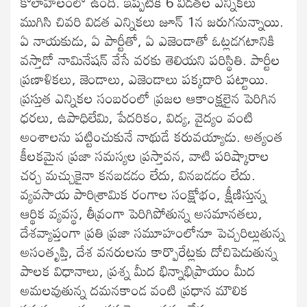
కోలాహలంలో ఉంది. ఇప్పటికీ 6 విడతల ఎన్నికలు
ముగిసి చివరి విడత ఎన్నికలు జూన్‌ 1న జరుగనున్నాయి.
ఏ నాయకుడు, ఏ పార్టీతో, ఏ ఎజెండాతో ఓట్లడగటానికి
వస్తాడో నామినేషన్‌ వేసే వరకు తెలియని పరిస్థితి. పార్టీల
ప్రణాళికలు, జెండాలు, ఎజెండాలు పక్కదారి పట్టాయి.
ప్రస్తుత ఎన్నికల సంబరంలో ప్రజల ఆకాంక్షలైన పెరిగిన
ధరలు, ఉపాధిలేమి, పేదరికం, విద్య, వైద్యం వంటి
అంశాలను పట్టించుకునే నాథుడే కరువయ్యాడు. అత్యంత
కీలకమైన ప్రజా సమస్యల ప్రస్తావన, వాటి పరిష్కారాల
చర్చ మచ్చుకైనా కనబడడం లేదు, వినబడడం లేదు.
వ్యవసాయ పారిశ్రామిక రంగాల సంక్షోభం, క్షీణిస్తున్న
ఆర్థిక వ్యవస్థ, తీవ్రంగా పెరిగిపోతున్న అసమానతలు,
దేశవ్యాప్తంగా ప్రతి ప్రజా సమూహంలోనూ పెచ్చరిల్లుతున్న
అసంతృప్తి, దేశ వనరులను కార్పొరేట్లకు దోచిపెడుతున్న
పాలక విధానాలు, ప్రశ్న మీద భిన్నాభిప్రాయం మీద
అమలవుతున్న దమనకాండ వంటి ప్రధాన మౌలిక