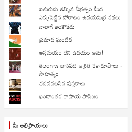
బతుకును కమ్మిన బీభత్సం మీద
ఎక్కుపెట్టిన పోరాటం ఉదయమిత్ర కథలు
నాలాగే ఇంకొకడు
ప్రమాద ఘంటిక
అస్తమయం లేని ఉదయం ఆమె!
తెలంగాణ జానపద ఆశ్రిత కళారూపాలు -
సాహిత్యం
చదవవలసిన పుస్తకాలు
ఖండాంతర కాషాయ ఫాసిజం
మీ అభిప్రాయాలు