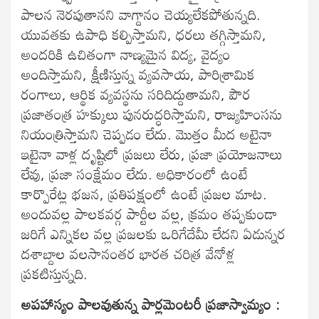
పాలన నెరపుతానని వాగ్దానం చెయ్యలేకపోతున్నది.
యువతకు ఉపాధి కల్పిస్తామని, ధరలు తగ్గిస్తామని,
అందరికి ఉచితంగా నాణ్యమైన విద్య, వైద్యం
అందిస్తామని, క్షీణిస్తున్న వ్యవసాయ, పారిశ్రామిక
రంగాలు, ఆర్థిక వ్యవస్థను సరిదిద్దుతామని, పౌర
ప్రజాతంత్ర హక్కులు పునరుద్ధరిస్తామని, రాజ్యహింసను
నియంత్రిస్తామని చెప్పడం లేదు. మొత్తం మీద అటైనా
ఇటైనా వాళ్ల దృష్టిలో ప్రజలు లేరు, ప్రజా ప్రయోజనాలు
లేవు, ప్రజా సంక్షేమం లేదు. అధికారంలో ఉంటే
కార్పొరేట్ల భజన, ప్రతిపక్షంలో ఉంటే ప్రజల మాట.
అందువల్ల పాలకవర్గ పార్టీల వల్ల, క్రమం తప్పకుండా
జరిగే ఎన్నికల వల్ల ప్రజలకు ఒరిగేదేమీ లేదని ఏడున్నర
దశాబ్దాల వలసానంతర భారత చరిత్ర వేనోళ్ల
ప్రకటిస్తున్నది.
అపహాస్యం పాలవుతున్న పార్లమెంటరీ ప్రజాస్వామ్యం :