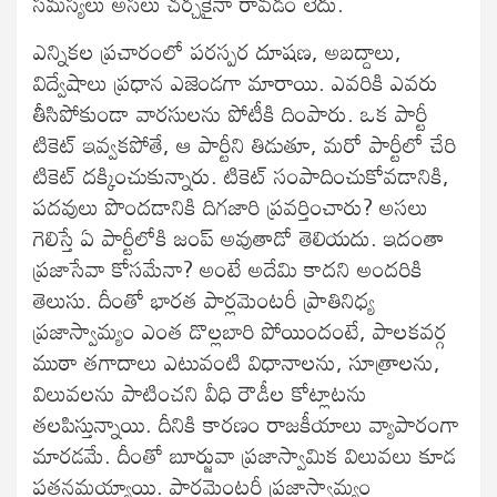
సమస్యలు అసలు చర్చకైనా రావడం లేదు.
ఎన్నికల ప్రచారంలో పరస్పర దూషణ, అబద్దాలు,
విద్వేషాలు ప్రధాన ఎజెండగా మారాయి. ఎవరికి ఎవరు
తీసిపోకుండా వారసులను పోటీకి దింపారు. ఒక పార్టీ
టికెట్‌ ఇవ్వకపోతే, ఆ పార్టీని తిడుతూ, మరో పార్టీలో చేరి
టికెట్‌ దక్కించుకున్నారు. టికెట్‌ సంపాదించుకోవడానికి,
పదవులు పొందడానికి దిగజారి ప్రవర్తించారు? అసలు
గెలిస్తే ఏ పార్టీలోకి జంప్‌ అవుతాడో తెలియదు. ఇదంతా
ప్రజాసేవా కోసమేనా? అంటే అదేమి కాదని అందరికి
తెలుసు. దీంతో భారత పార్లమెంటరీ ప్రాతినిధ్య
ప్రజాస్వామ్యం ఎంత డొల్లబారి పోయిందంటే, పాలకవర్గ
ముఠా తగాదాలు ఎటువంటి విధానాలను, సూత్రాలను,
విలువలను పాటించని వీధి రౌడీల కోట్లాటను
తలపిస్తున్నాయి. దీనికి కారణం రాజకీయాలు వ్యాపారంగా
మారడమే. దీంతో బూర్జువా ప్రజాస్వామిక విలువలు కూడ
పతనమయ్యాయి. పార్లమెంటరీ ప్రజాస్వామ్యం