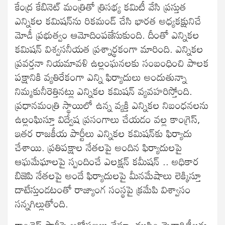
కేంద్ర కేబినెట్‌ మంత్రితో త్రిసభ్య కమిటీ వేసి ప్రస్తుత
ఎన్నికల కమిషన్‌ను రికమండ్‌ చేసి భారత అధ్యకక్షునిచే
మోడీ ప్రభుత్వం ఆమోదింపజేసుకుంది. దీంతో ఎన్నికల
కమిషన్‌ విశ్వసనీయత ప్రశ్నార్థకంగా మారింది. ఎన్నికల
ప్రవర్తనా నియమావళి ఉల్లంఘనలకు సంబంధించి పాలక
పక్షానికి వ్యతిరేకంగా ఎన్ని ఫిర్యాదులు అందుతున్నా
నిమ్మకునీరెత్తినట్లు ఎన్నికల కమిషన్‌ వ్యవహరిస్తోంది.
ప్రధానమంత్రి స్థాయిలో ఉన్న వ్యక్తి ఎన్నికల నిబంధనలను
ఉల్లంఘిస్తూ విద్వేష ప్రసంగాలు చేయడం వల్ల కాంగ్రెస్‌,
ఇతర రాజకీయ పార్టీలు ఎన్నికల కమిషన్‌కు ఫిర్యాదు
చేశాయి. ప్రతిపక్షాల నేతలపై అందిన ఫిర్యాదులపై
ఆఘమేఘాలపై స్పందించే ఎలక్షన్ కమీషన్ .. అధికార
బిజెపి నేతలపై అందే ఫిర్యాదులపై మీనమేషాలు లెక్కిస్తూ
దాటేస్తుండటంతో రాజ్యాంగ సంస్థపై క్రమేపి విశ్వాసం
సన్నగిల్లుతోంది.
కాంగ్రెస్‌ పార్టీపై ఆరోపణలు చేస్తూ, ముస్లిం మైనారిటీలను