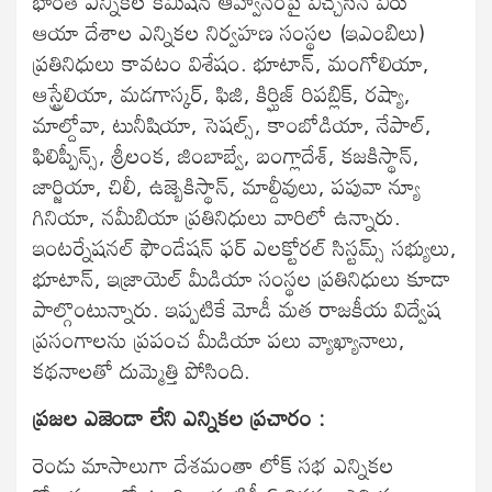
భారత ఎన్నికల కమిషన్‌ ఆహ్వానంపై విచ్చేసిన వీరు
ఆయా దేశాల ఎన్నికల నిర్వహణ సంస్థల (ఇఎంబిలు)
ప్రతినిధులు కావటం విశేషం. భూటాన్‌, మంగోలియా,
ఆస్ట్రేలియా, మడగాస్కర్‌, ఫిజి, కిర్ఘిజ్‌ రిపబ్లిక్‌, రష్యా,
మాల్దోవా, టునీషియా, సెషల్స్‌, కాంబోడియా, నేపాల్‌,
ఫిలిప్పీన్స్‌, శ్రీలంక, జింబాబ్వే, బంగ్లాదేశ్‌, కజకిస్థాన్‌,
జార్జియా, చిలీ, ఉజ్బెకిస్థాన్‌, మాల్దీవులు, పపువా న్యూ
గినియా, నమీబియా ప్రతినిధులు వారిలో ఉన్నారు.
ఇంటర్నేషనల్‌ ఫౌండేషన్‌ ఫర్‌ ఎలక్టోరల్‌ సిస్టమ్స్‌ సభ్యులు,
భూటాన్‌, ఇజ్రాయెల్‌ మీడియా సంస్థల ప్రతినిధులు కూడా
పాల్గొంటున్నారు. ఇప్పటికే మోడీ మత రాజకీయ విద్వేష
ప్రసంగాలను ప్రపంచ మీడియా పలు వ్యాఖ్యానాలు,
కథనాలతో దుమ్మెత్తి పోసింది.
ప్రజల ఎజెండా లేని ఎన్నికల ప్రచారం :
రెండు మాసాలుగా దేశమంతా లోక్ సభ ఎన్నికల