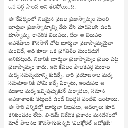
ఒక వర్గ పాలన అని తేలిపోయింది.
ఈ నేపథ్యంలో నిజమైన ప్రజల ప్రజాస్వామ్యం నుంచి
బూర్జువా ప్రజాస్వామ్యాన్ని వేరు చేసి చూడవలసి ఉంది.
భూస్వామ్య, రాచరిక విలువలు, లేదా ఆ విలువల
అవశేషాలు కొనసాగే చోట బూర్జువా ప్రజాస్వామ్యమైనా
మంచిదే, అది కూడా ఒక ప్రగతిశీల ముందడుగే
అనిపిస్తుంది. నిజానికి బూర్జువా ప్రజాస్వామ్యం ప్రజల పట్ల
ప్రజాస్వామ్యం కాదు. అది కేవలం పాలకవర్గ ముఠాల
మధ్య సమన్వయాన్ని కుదిర్చే, వారి ప్రయోజనాల మధ్య
సమతూకానికి హామీ ఇచ్చే ఏర్పాటు, అందువల్ల ఆ
ముఠాల మధ్య ఇచ్చిపుచ్చుకునే మర్యాదలు, సమాన
అవకాశాలకు కట్టుబడి ఉండే నిబద్ధత వంటివి ఉంటాయి.
ఈ సారి ఎన్నికల్లో బూర్జువా విలువలు, ఆదర్శాలు కూడ
కనిపించడం లేదు. వి-డెమ్‌ నివేదిక ప్రకారం మనదేశంలో
మోడీ పాలనల కొనసాగుతున్నది ‘ఎలక్టోరల్‌ అటోక్రసీ’