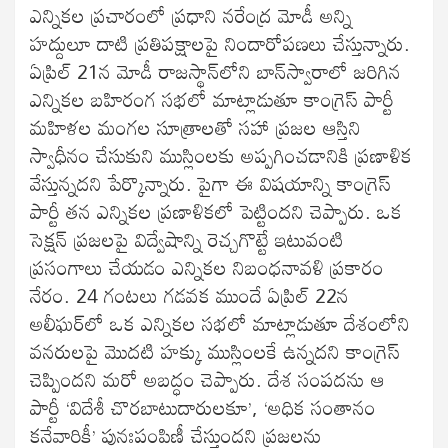
ఎన్నికల ప్రచారంలో ప్రధాని నరేంద్ర మోడీ అన్ని
హద్దులూ దాటి ప్రతిపక్షాలపై నిందారోపణలు చేస్తున్నారు.
ఏప్రిల్‌ 21న మోడీ రాజస్థాన్‌లోని బాన్‌స్వారాలో జరిగిన
ఎన్నికల బహిరంగ సభలో మాట్లాడుతూ కాంగ్రెస్‌ పార్టీ
మహిళల మంగల సూత్రాలతో సహా ప్రజల ఆస్తిని
స్వాధీనం చేసుకుని ముస్లింలకు అప్పగించడానికి ప్రణాళిక
వేస్తున్నదని పేర్కొన్నారు. పైగా ఈ విషయాన్ని కాంగ్రెస్‌
పార్టీ తన ఎన్నికల ప్రణాళికలో పెట్టిందని చెప్పారు. ఒక
సెక్షన్‌ ప్రజలపై విద్వేషాన్ని రెచ్చగొట్టే ఇటువంటి
ప్రసంగాలు చేయడం ఎన్నికల నిబంధనావళి ప్రకారం
నేరం. 24 గంటలు గడవక ముందే ఏప్రిల్‌ 22న
అలీఘర్‌లో ఒక ఎన్నికల సభలో మాట్లాడుతూ దేశంలోని
వనరులపై మొదటి హక్కు ముస్లింలకే ఉన్నదని కాంగ్రెస్‌
చెప్పిందని మరో అబద్ధం చెప్పారు. దేశ సంపదను ఆ
పార్టీ ‘విదేశీ చొరబాటుదారులకూ’, ‘అధిక సంతానం
కనేవారికీ’ పునఃపంపిణీ చేస్తుందని ప్రజలను