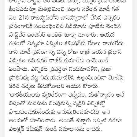
కించపరుస్తూ మతిభ్రమించి ప్రధాని నరేంద్ర మోడీ గత
నెల 21న రాజస్థాన్‌లోని బాన్‌స్వారాలో చేసిన ఎన్నికల
ప్రసంగానికి సంబంధించిన వీడియోను పూణేకు చెందిన
సాఫ్ట్‌వేర్‌ ఇంజినీర్‌ అంకిత్‌ శూక్లా చూశారు. ఆయన
గతంలో ఎన్నడూ ఎన్నికల కమిషన్‌కు లేఖలు రాయలేదు.
కానీ మోడీ ప్రసంగాన్ని విన్న రోజు రాత్రే ఆయన ప్రధాన
ఎన్నికల కమిషనర్‌ రాజీవ్‌ కుమార్‌కు ఇ-మెయిల్‌
పంపారు. ఎన్నికల ప్రవర్తనా నియమావళిని, ప్రజా
ప్రాతినిధ్య చట్ట నిమయమావళిని ఉల్లంఘించినా మోడీపై
కఠిన చర్యలు తీసుకోవాలని ఆయన కోరారు.
‘భారతీయులకు వ్యతిరేకంగా విద్వేషం, మతోన్మాదం అనే
విషంతో మనసును నింపుకున్న వ్యక్తిని ఎన్నికల్లో
పాలుపంచుకునేందుకు అనుమతించకూడదు’ అని
అందులో సూచించారు. అయితే శుక్లాకు ఇప్పటి వరకూ
ఎలక్షన్ కమీషన్ నుండి సమాధానమే రాలేదు.