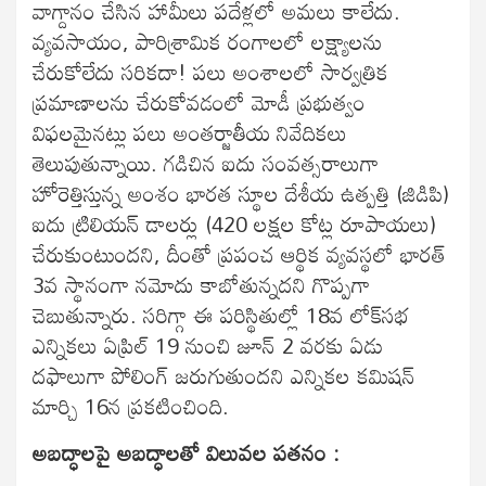
వాగ్దానం చేసిన హామీలు పదేళ్లలో అమలు కాలేదు.
వ్యవసాయం, పారిశ్రామిక రంగాలలో లక్ష్యాలను
చేరుకోలేదు సరికదా! పలు అంశాలలో సార్వత్రిక
ప్రమాణాలను చేరుకోవడంలో మోడీ ప్రభుత్వం
విఫలమైనట్లు పలు అంతర్జాతీయ నివేదికలు
తెలుపుతున్నాయి. గడిచిన ఐదు సంవత్సరాలుగా
హోరెత్తిస్తున్న అంశం భారత స్థూల దేశీయ ఉత్పత్తి (జిడిపి)
ఐదు ట్రిలియన్‌ డాలర్లు (420 లక్షల కోట్ల రూపాయలు)
చేరుకుంటుందని, దీంతో ప్రపంచ ఆర్థిక వ్యవస్థలో భారత్‌
3వ స్థానంగా నమోదు కాబోతున్నదని గొప్పగా
చెబుతున్నారు. సరిగ్గా ఈ పరిస్థితుల్లో 18వ లోక్‌సభ
ఎన్నికలు ఏప్రిల్‌ 19 నుంచి జూన్‌ 2 వరకు ఏడు
దఫాలుగా పోలింగ్‌ జరుగుతుందని ఎన్నికల కమిషన్‌
మార్చి 16న ప్రకటించింది.
అబద్ధాలపై అబద్ధాలతో విలువల పతనం :