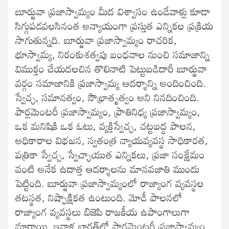
బూర్జువా ప్రజాస్వామ్యం మీద విశ్వాసం ఉండేవాళ్లు కూడా
సిగ్గుపడవలసినంత అన్యాయంగా ప్రస్తుత ఎన్నికల ప్రక్రియ
సాగుతున్నది. బూర్జువా ప్రజాస్వామ్యం రాచరిక,
భూస్వామ్య, నిరంకుశత్వపు బంధనాల నుంచి సమాజాన్ని
విముక్తం చేయదలచిన తొలినాటి పెట్టుబడిదారీ బూర్జువా
వర్గం సమాజానికి ప్రజాస్వామ్య ఆదర్శాన్ని అందించింది.
స్వేచ్ఛ, సమానత్వం, సౌభ్రాతృత్వం అని నినదించింది.
పార్లమెంటరీ ప్రజాస్వామ్యం, ప్రాతినిధ్య ప్రజాస్వామ్యం,
ఒక మనిషికి ఒక ఓటు, వ్యక్తిస్వేచ్ఛ, చట్టబద్ధ పాలన,
అధికారాల విభజన, స్వతంత్ర న్యాయవ్యవస్థ సాధికారత,
పత్రికా స్వేచ్ఛ, స్వేచ్ఛాయుత ఎన్నికలు, ప్రజా సంక్షేమం
వంటి అనేక ఉదాత్త ఆదర్శాలను మానవజాతి ముందు
పెట్టింది. బూర్జువా ప్రజాస్వామ్యంలో రాజ్యాంగ వ్యవస్థల
తటస్థత, నిష్పాక్షికత ఉంటుంది. మోడీ పాలనలో
రాజ్యాంగ వ్యవస్థలు బిజెపి రాజకీయ ఉపాంగాలుగా
మారాయి. ఇవాళ భారత్‌లో పార్లమెంటరీ ప్రజాస్వామ్యం