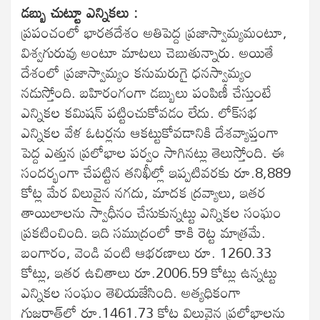
డబ్బు చుట్టూ ఎన్నికలు :
ప్రపంచంలో భారతదేశం అతిపెద్ద ప్రజాస్వామ్యమంటూ,
విశ్వగురువు అంటూ మాటలు చెబుతున్నారు. అయితే
దేశంలో ప్రజాస్వామ్యం కనుమరుగై ధనస్వామ్యం
నడుస్తోంది. బహిరంగంగా డబ్బులు పంపిణీ చేస్తుంటే
ఎన్నికల కమిషన్‌ పట్టించుకోవడం లేదు. లోక్‌సభ
ఎన్నికల వేళ ఓటర్లను ఆకట్టుకోవడానికి దేశవ్యాప్తంగా
పెద్ద ఎత్తున ప్రలోభాల పర్వం సాగినట్లు తెలుస్తోంది. ఈ
సందర్భంగా చేపట్టిన తనిఖీల్లో ఇప్పటివరకు రూ.8,889
కోట్ల మేర విలువైన నగదు, మాదక ద్రవ్యాలు, ఇతర
తాయిలాలను స్వాధీనం చేసుకున్నట్టు ఎన్నికల సంఘం
ప్రకటించింది. ఇది సముద్రంలో కాకి రెట్ట మాత్రమే.
బంగారం, వెండి వంటి ఆభరణాలు రూ. 1260.33
కోట్లు, ఇతర ఉచితాలు రూ.2006.59 కోట్లు ఉన్నట్టు
ఎన్నికల సంఘం తెలియజేసింది. అత్యధికంగా
గుజరాత్‌లో రూ.1461.73 కోట్ల విలువైన ప్రలోభాలను