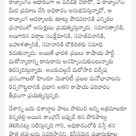
రాజ్యాంగం ఆధారంగా ఆ పదవికి చేరాడో, ఏ రాజ్యాంగం
మీద ప్రమాణ చేసి అధికారం అనుభవిస్తున్నాడో, ఆ
రాజ్యాంగ ఆదర్శాలకు తూట్లు పొడవడానికి ఎన్నికల
ప్రచారంలో అనుక్షణం ప్రయత్నిస్తున్నాడు. సమానత్వానికి,
అణగారిన వర్గాల సంక్షేమానికి, సహజీవనానికి,
బహుళత్వానికి, సహనానికి లౌకికతకు సమాధి
కడుతున్నాడు. అయితే భారత ప్రజలు కాషాయ పార్టీ
మతోన్మాదాన్ని రానురాను అసహ్యించుకుంటున్నారు
తిరస్కరిస్తున్నారు. అందువల్లనే మరోసారి విద్వేష
ప్రసంగాలతో హిందూ మెజారిటీ ప్రజల మనోభావాలను
రెచ్చగొట్టడానికి ప్రధాని అతని కాషాయ పరివారం
తీవ్రంగా ప్రయత్నిస్తున్నది.
దేశాన్ని ఐదు దశాబ్దాల పాటు పాలించి అన్ని అక్రమాలకూ
కన్నతల్లి అయిన కాంగ్రెస్‌ ఇప్పుడే తన పొరపాట్లు
తెలిసినట్లు నటిస్తున్నది గాని, అధికారంలోకి వస్తే తన
పాత తప్పులను సవరిస్తానని, కనీసమైన ప్రజానుకూల