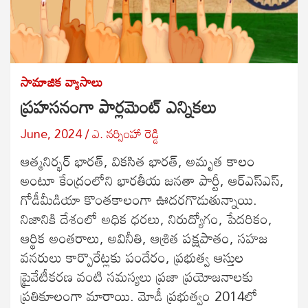
సామాజిక వ్యాసాలు
ప్రహసనంగా పార్లమెంట్‌ ఎన్నికలు
June, 2024
ఎ. నర్సింహా రెడ్డి
ఆత్మనిర్భర్‌ భారత్‌, వికసిత భారత్‌, అమృత కాలం
అంటూ కేంద్రంలోని భారతీయ జనతా పార్టీ, ఆర్‌ఎస్‌ఎస్‌,
గోడీమీడియా కొంతకాలంగా ఊదరగొడుతున్నాయి.
నిజానికి దేశంలో అధిక ధరలు, నిరుద్యోగం, పేదరికం,
ఆర్థిక అంతరాలు, అవినీతి, ఆశ్రిత పక్షపాతం, సహజ
వనరులు కార్పొరేట్లకు పందేరం, ప్రభుత్వ ఆస్తుల
ప్రైవేటీకరణ వంటి సమస్యలు ప్రజా ప్రయోజనాలకు
ప్రతికూలంగా మారాయి. మోడీ ప్రభుత్వం 2014లో