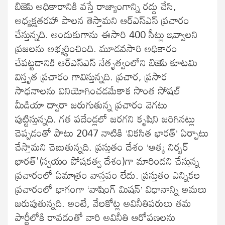
బిజెపి అధికారానికి వస్తే రాజ్యాంగాన్ని రద్దు చేసి,
అధ్యక్షతరహా పాలన తెస్తామని ఆర్‌ఎస్‌ఎస్‌ ప్రచారం
చేస్తున్నది. అందుకుగాను ఈసారి 400 సీట్లు ఇవ్వాలని
ప్రజలను అభ్యర్థించింది. మూడవసారి అధికారం
చేపట్టడానికి ఆర్‌ఎస్‌ఎస్‌ నేతృత్వంలోని బిజెపి కూటమి
విస్తృత ప్రచారం గావిస్తున్నది. ప్రచార, ప్రసార
సాధనాలను వినియోగించడమేకాక సొంత సోషల్‌
మీడియా ద్వారా జరుగుతున్న ప్రచారం వెగటు
పుట్టిస్తున్నది. గత పదేండ్లలో జరగని కృషిని జరిగినట్లు
చెప్పడంతో పాటు 2047 నాటికి ‘వికసిత భారత్‌’ ఏర్పాటు
చేస్తామని చెబుతున్నది. ప్రస్తుతం దేశం ‘ఆత్మ నిర్భర్‌
భారత్‌'(స్వయం పోషకత్వ దేశం)గా మారిందని చేస్తున్న
ప్రచారంలో ఏమాత్రం వాస్తవం లేదు. ప్రస్తుతం ఎన్నికల
ప్రచారంలో భాగంగా ‘వాషింగ్‌ మిషన్‌’ విధానాన్ని అమలు
జరుపుతున్నది. అంటే, వేలకోట్ల అవినీతిపరులు తమ
పార్టీలోకి రావడంతో వారి అవినీతి ఆరోపణలను