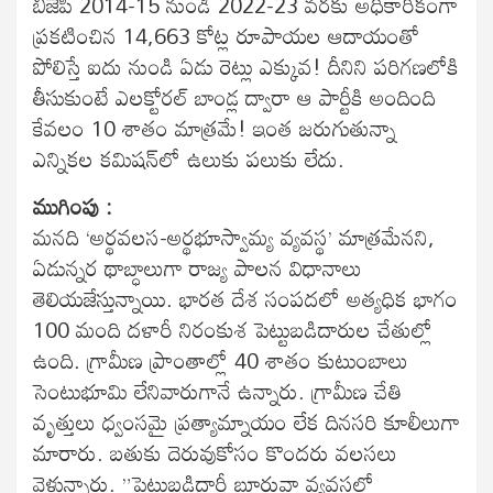
బిజెపి 2014-15 నుండి 2022-23 వరకు అధికారికంగా
ప్రకటించిన 14,663 కోట్ల రూపాయల ఆదాయంతో
పోలిస్తే ఐదు నుండి ఏడు రెట్లు ఎక్కువ! దీనిని పరిగణలోకి
తీసుకుంటే ఎలక్టోరల్‌ బాండ్ల ద్వారా ఆ పార్టీకి అందింది
కేవలం 10 శాతం మాత్రమే! ఇంత జరుగుతున్నా
ఎన్నికల కమిషన్‌లో ఉలుకు పలుకు లేదు.
ముగింపు :
మనది ‘అర్థవలస-అర్థభూస్వామ్య వ్యవస్థ’ మాత్రమేనని,
ఏడున్నర థాబ్ధాలుగా రాజ్య పాలన విధానాలు
తెలియజేస్తున్నాయి. భారత దేశ సంపదలో అత్యధిక భాగం
100 మంది దళారీ నిరంకుశ పెట్టుబడిదారుల చేతుల్లో
ఉంది. గ్రామీణ ప్రాంతాల్లో 40 శాతం కుటుంబాలు
సెంటుభూమి లేనివారుగానే ఉన్నారు. గ్రామీణ చేతి
వృత్తులు ధ్వంసమై ప్రత్యామ్నాయం లేక దినసరి కూలీలుగా
మారారు. బతుకు దెరువుకోసం కొందరు వలసలు
వెళ్తున్నారు. ”పెట్టుబడిదారీ బూర్జువా వ్యవస్థలో