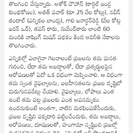
తొలగించి వేస్తున్నారు. అశోక్‌ చౌహాన్‌ (కార్గిల్‌ ఇండ్ల
కుంభకోణం), అజిత్‌ పవార్‌ (రూ.25 వేల కోట్లు), నవీన్‌
జిందాల్‌ (ఎన్నికల బాండ్లు), గాలి జనార్ధన్‌రెడ్డి (వేల కోట్ల
ఐరన్‌ ఒర్‌), తపస్‌ రారు, సువేంద్‌రారు లాంటి 60
మందికి వాషింగ్‌ మిషన్‌ పథకం కింద అవినీతి నేరాలను
తొలగించారు.
ఎన్నికల్లో ఎలాగైనా గెలవాలంటే ప్రజలను తమ ఘనత
గురించి, లేదా తమ అబద్ధాలతో, లేదా ప్రత్యర్థులపైన
ఆరోపణలతో ఏదో ఒక విధంగా మెప్పించాలి. ఆ విధంగా
తమ స్వంత వైఫల్యాలను, బలహీనతలను ప్రజల దృష్టిలో
మరుగునపడేట్లు చేయాలి. వైఫల్యాలు, లోపాలు ఎంత
ఉంటే తమ పట్ల ప్రజలకు ఎంత అపనమ్మకం
ఉందనుకుంటే అంతగా, వాటిని మరపింపజేసేందుకు,
ప్రజల దృష్టిని పక్కదారి పట్టించేందుకు, తమ అబద్ధాలు,
ఆరోపణలు, దూషణలతో, హంగామా సృష్టించి ప్రజల్లో
మతపరమైన విభజన తెచ్చి ఎన్నికల్లో లబ్ధి పొందడానికి