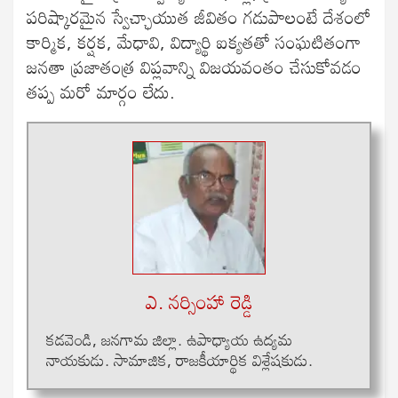
పరిష్కారమైన స్వేచ్ఛాయుత జీవితం గడుపాలంటే దేశంలో
కార్మిక, కర్షక, మేధావి, విద్యార్థి ఐక్యతతో సంఘటితంగా
జనతా ప్రజాతంత్ర విప్లవాన్ని విజయవంతం చేసుకోవడం
తప్ప మరో మార్గం లేదు.
ఎ. నర్సింహా రెడ్డి
క‌డ‌వెండి, జ‌న‌గామ జిల్లా. ఉపాధ్యాయ ఉద్య‌మ
నాయ‌కుడు. సామాజిక‌, రాజ‌కీయార్థిక విశ్లేష‌కుడు.