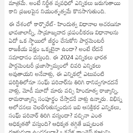
మాత్రమే. అంటే నిర్ణీత వ్యవధిలో ఎన్నికలు జరుగుతాయి
కాని ప్రజలపైన నియంతృత్వమే కొనసాగుతుంది.
ఈ దేశంలో కార్పొరేట్‌- హిందుత్వ విధానాల ఆచరణనూ
భావజాలాన్నీ, సామ్రాజ్యవాద ప్రపంచీకరణ విధానాలను
ఏదో ఒక స్థాయిలో జీర్ణం చేసుకోని పార్లమెంటరీ
రాజకీయ పక్షం ఒక్కటైనా ఉందా? అంటే లేదనే
సమాధానం వస్తుంది. ఈ 2024 ఎన్నికలు భారత
పార్లమెంటరీ ప్రజాస్వామ్యంలో చివరి ఎన్నికలు
అవుతాయని అనేవాళ్లు, ఈ ఎన్నికల్లో ఎటువంటి
పరిస్థితిలోనూ సంఘ్‌ పరివార్‌ను తిరిగి రానివ్వగూడదనే
వాళ్లు, మోడీ మూడో మారు వచ్చి హిందూత్వ రాజ్యాన్ని,
రామరాజ్యాన్ని సంపూర్ణం చేస్తాడనే వాళ్లు ఉన్నారు. విభిన్న
ఆలోచనలు చెలరేగుతున్నందున ఇవి ఆసక్తికర ఎన్నికలు,
సంఘ్‌ పరివార్‌ తిరిగి వస్తుందా? వచ్చినా ఎంత
ఆధిక్యతతో వస్తుంది? ఆధిక్యత తగ్గితే ఇప్పటంత
దూకుడుగా ఉండగలదా? ఒకవేళ కాంగ్రెస్‌ కూటమి