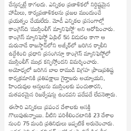
చేస్తున్నట్లే కాగలదు. ఎన్నికల ప్రణాళికలో నిర్దిష్టమైన
హామీలు, కార్యప్రణాళికలను ప్రజల ముందుంచే
ప్రయత్నం చేయలేదు. మోడీ ఎన్నికల ప్రసంగాల్లో
కాంగ్రెస్‌ది ‘ముస్లింలీగ్‌ మ్యానిఫెస్టో’ అని ఆరోపించారు.
కాంగ్రెస్‌ మ్యానిఫెస్టో ఏప్రిల్‌ 5న విడుదల కాగా ఆ
మరునాడే రాజస్థాన్‌లోని అజ్మీర్‌లో జరిగిన ర్యాలీని
ఉద్దేశించి ప్రధాని ప్రసంగిస్తూ కాంగ్రెస్‌ మ్యానిఫెస్టోలో
ముస్లింలీగ్‌ ముద్ర కన్పిస్తోందని విమర్శించారు.
అయోధ్యలో జరిగిన బాల రాముడి విగ్రహ ప్రాణప్రతిష్ట
కార్యక్రమానికి ప్రతిపక్షాలు గైర్హాజరు అయ్యాయని,
హిందువుల ఆస్తులను ముస్లింలకు పంచుతారని,
మతపరమైన రిజర్వేషన్లు ఉండవని పదేపదే లేవనెత్తారు.
ఈసారి ఎన్నికలు ప్రపంచ దేశాలకు ఆసక్తి
గొలుపుతున్నాయి. వీటిని పరిశీలించటానికి 23 దేశాల
నుంచి 75 మంది ప్రతినిధులు ఇప్పటికే అరుదెంచారు.