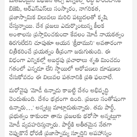
బిజెపి, ఆర్‌ఎస్‌ఎస్‌లు సంస్కారం, నాగరికత,
ప్రజాస్వామిక విలువలు మరిచి పట్టుదలతో కృషి
చేస్తున్నాయి. దేశ ప్రజలు ఎదుర్కొంటున్న కీలక
అంశాలను ప్రస్తావించకుండా కేవలం మోడీ నాయకత్వం
తిరగులేదని చూపుతూ ఆయన ‘శ్రీరాముని’ అవతారంగా
చిత్రీకరించే ప్రయత్నం తీవ్రంగా జరుగుతుంది. ఈ
విధంగా ఎన్నికల్లో అబద్ధపు ప్రచారాలు శృతి మించడం
గతంలో ఎన్నడూ లేని స్థాయిలో ఆరోపణలు దూషణలు
చేసుకోవడం ఈ విలువల పతనానికి ప్రతి ఫలనాలే.
మరోవైపు ‘మోడీ ఉన్నాడు కాబట్టి దేశం అభివృద్ధి
చెందుతుంది. దేశం భద్రంగా ఉంది. ప్రజలు సంతోషంగా
ఉన్నారు…’ అన్నట్లు మాట్లాడుతున్నారు. తమ పార్టీ,
ప్రభుత్వం కాకుండా తాను ప్రజలకు భరోసా అన్నట్లుగా
మోడీ వ్యవహరిస్తున్నారు. పార్టీకి అతీతమైన నేతగా
చెప్పుకొనే ధోరణి ప్రజాస్వామ్య స్ఫూర్తిని అపహాస్యం