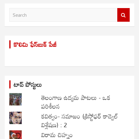
S
e
a
r
కొలిమి ఫేస్‌బుక్ పేజీ
c
h
టాప్ పోస్టులు
తెలంగాణ ఉద్యమ పాటలు - ఒక
పరిశీలన
కవిత్వం- సమాజం (క్రిస్టోఫర్ కాడ్వెల్
విశ్లేషణ) : 2
విరామ చిహ్నం