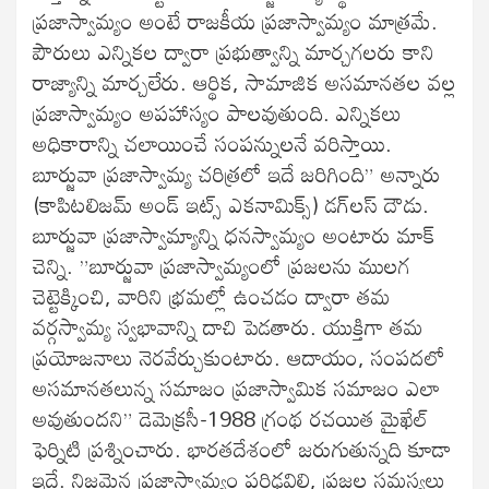
ప్రజాస్వామ్యం అంటే రాజకీయ ప్రజాస్వామ్యం మాత్రమే.
పౌరులు ఎన్నికల ద్వారా ప్రభుత్వాన్ని మార్చగలరు కాని
రాజ్యాన్ని మార్చలేరు. ఆర్థిక, సామాజిక అసమానతల వల్ల
ప్రజాస్వామ్యం అపహాస్యం పాలవుతుంది. ఎన్నికలు
అధికారాన్ని చలాయించే సంపన్నులనే వరిస్తాయి.
బూర్జువా ప్రజాస్వామ్య చరిత్రలో ఇదే జరిగింది” అన్నారు
(కాపిటలిజమ్‌ అండ్‌ ఇట్స్‌ ఎకనామిక్స్‌) డగ్‌లస్‌ దౌడు.
బూర్జువా ప్రజాస్వామ్యాన్ని ధనస్వామ్యం అంటారు మాక్‌
చెన్ని. ”బూర్జువా ప్రజాస్వామ్యంలో ప్రజలను ములగ
చెట్టెక్కించి, వారిని భ్రమల్లో ఉంచడం ద్వారా తమ
వర్గస్వామ్య స్వభావాన్ని దాచి పెడతారు. యుక్తిగా తమ
ప్రయోజనాలు నెరవేర్చుకుంటారు. ఆదాయం, సంపదలో
అసమానతలున్న సమాజం ప్రజాస్వామిక సమాజం ఎలా
అవుతుందని” డెమెక్రసీ-1988 గ్రంథ రచయిత మైఖేల్‌
ఫెర్నిటి ప్రశ్నించారు. భారతదేశంలో జరుగుతున్నది కూడా
ఇదే. నిజమైన ప్రజాస్వామ్యం పరిఢవిల్లి, ప్రజల సమస్యలు