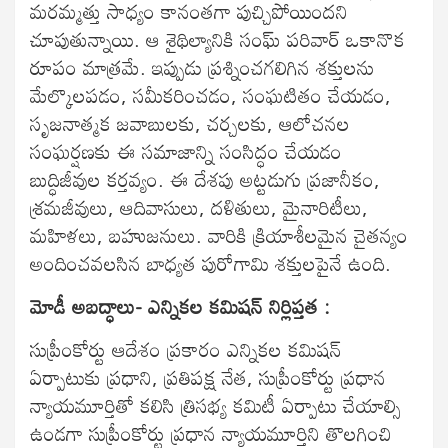
మరమ్మత్తు సాధ్యం కానంతగా పుచ్చిపోయిందని
చూపుతున్నాయి. ఆ శైథిల్యానికి సంఘ్‌ పరివార్‌ ఒకానొక
రూపం మాత్రమే. ఇప్పుడు ప్రశ్నించగలిగిన శక్తులను
మేల్కొలపడం, సమీకరించడం, సంఘటితం చేయడం,
సృజనాత్మక జవాబులకు, చర్చలకు, ఆలోచనల
సంఘర్షణకు ఈ సమాజాన్ని సంసిద్ధం చేయడం
బుద్ధిజీవుల కర్తవ్యం. ఈ దేశపు అట్టడుగు ప్రజానీకం,
శ్రమజీవులు, ఆదివాసులు, దళితులు, మైనారిటీలు,
మహిళలు, బహుజనులు. వారికి క్రియాశీలమైన చైతన్యం
అందించవలసిన బాధ్యత పురోగామి శక్తులపైనే ఉంది.
మోడీ అబద్ధాలు- ఎన్నికల కమిషన్‌ నిర్లిప్తత :
సుప్రీంకోర్టు ఆదేశం ప్రకారం ఎన్నికల కమిషన్‌
ఏర్పాటుకు ప్రధాని, ప్రతిపక్ష నేత, సుప్రీంకోర్టు ప్రధాన
న్యాయమూర్తితో కలిసి త్రిసభ్య కమిటీ ఏర్పాటు చేయాల్సి
ఉండగా సుప్రీంకోర్టు ప్రధాన న్యాయమూర్తిని తొలగించి