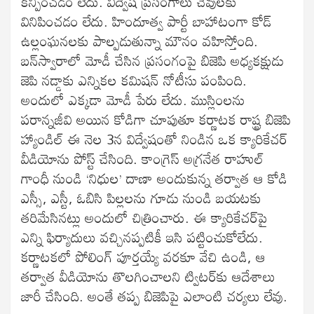
కన్పించడం లేదు. విద్వేష ప్రసంగాలు చెవులకు
వినిపించడం లేదు. హిందూత్వ పార్టీ బాహాటంగా కోడ్‌
ఉల్లంఘనలకు పాల్పడుతున్నా మౌనం వహిస్తోంది.
బన్‌స్వారాలో మోడీ చేసిన ప్రసంగంపై బిజెపి అధ్యకక్షుడు
జెపి నడ్డాకు ఎన్నికల కమిషన్‌ నోటీసు పంపింది.
అందులో ఎక్కడా మోడీ పేరు లేదు. ముస్లింలను
పరాన్నజీవి అయిన కోడిగా చూపుతూ కర్ణాటక రాష్ట్ర బిజెపి
హ్యాండిల్‌ ఈ నెల 3న విద్వేషంతో నిండిన ఒక క్యారికేచర్‌
వీడియోను పోస్ట్‌ చేసింది. కాంగ్రెస్‌ అగ్రనేత రాహుల్‌
గాంధీ నుండి ‘నిధుల’ దాణా అందుకున్న తర్వాత ఆ కోడి
ఎస్సీ, ఎస్టీ, ఓబిసి పిల్లలను గూడు నుండి బయటకు
తరిమేసినట్లు అందులో చిత్రించారు. ఈ క్యారికేచర్‌పై
ఎన్ని ఫిర్యాదులు వచ్చినప్పటికీ ఇసి పట్టించుకోలేదు.
కర్ణాటకలో పోలింగ్‌ పూర్తయ్యే వరకూ వేచి ఉండి, ఆ
తర్వాత వీడియోను తొలగించాలని ట్విటర్‌కు ఆదేశాలు
జారీ చేసింది. అంతే తప్ప బిజెపిపై ఎలాంటి చర్యలు లేవు.