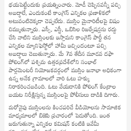
భయపెట్టేందుకు ప్రయత్నించారు. మోడీ చెప్పినవన్నీ పచ్చి
అబద్ధాలే, ఎందుకంటే కాంగ్రెస్‌ ఎన్నికల ప్రణాళికలో
అటువంటిదెక్కడా చెప్పలేదు. ముస్లిం మైనారిటీలపై విషం
చిమ్ముతున్నారు. ఎస్సీ, ఎస్టీ, ఒబిసిల రిజర్వేషన్లను రద్దు
చేసి వాటిని ముస్లింలకు ఇస్తామని కాంగ్రెస్‌ పార్టీ తన
ఎన్నికల మ్యానిఫెస్టోలో హామీ ఇచ్చిందంటూ పచ్చి
అబద్ధాలు చెబుతున్నారు. మే 7వ తేదీన మూడవ దఫా
పోలింగ్‌లో పశ్చిమ ఉత్తరప్రదేశ్‌లోని సంభాల్‌
పార్లమెంటరీ నియోజకవర్గంలో ముస్లిం జనాభా అధికంగా
ఉన్న అనేక గ్రామాలలో వారి ఓటు హక్కు
నిరాకరించబడింది. ఓటు వేయడానికి పోలింగ్‌ కేంద్రాల
బయట నిరీక్షిస్తున్న ముస్లింలపై పోలీసులు దాడికి దిగారు.
మరోవైపు ముస్లింలను కించపరిచే వీడియోలను సామాజిక
మాధ్యమాలలో బిజెపి ప్రచారంలో పెడుతోంది. ఇంత
జరుగుతున్నా ఎన్నికల కమిషన్‌ కంటికి ఇవేమీ