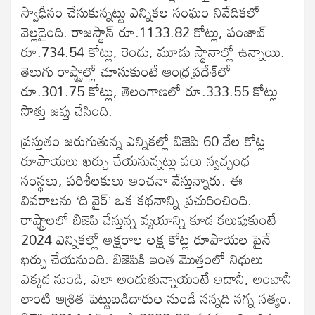
స్వాధీనం చేసుకున్నట్టు ఎన్నికల సంఘం నివేదికలో
వెల్లడైంది. రాజస్థాన్‌ రూ.1133.82 కోట్లు, పంజాబ్‌
రూ.734.54 కోట్లు, రెండు, మూడు స్థానాల్లో ఉన్నాయి.
తెలుగు రాష్ట్రాల్లో చూసుకుంటే ఆంధ్రప్రదేశ్‌లో
రూ.301.75 కోట్లు, తెలంగాణలో రూ.333.55 కోట్లు
సొత్తు జప్తు చేసింది.
ప్రస్తుతం జరుగుతున్న ఎన్నికల్లో బిజెపి 60 వేల కోట్ల
రూపాయలు ఖర్చు చేయనున్నట్లు పలు స్వచ్చంధ
సంస్థలు, పరిశీలకులు అంచనా వేస్తున్నారు. ఈ
వివరాలను ‘ది వైర్‌’ ఒక కథనాన్ని ప్రచురించింది.
రాష్ట్రాలలో బిజెపి చేస్తున్న వ్యయాన్ని కూడ కలుపుకుంటే
2024 ఎన్నికల్లో అక్షరాల లక్ష కోట్ల రూపాయల పైనే
ఖర్చు చేయనుంది. బిజెపికి ఇంత మొత్తంలో నిధులు
ఎక్కడ నుండి, ఎలా అందుతున్నాయంటే అదానీ, అంబానీ
లాంటి ఆశ్రిత పెట్టుబడిదారుల నుండే నన్నది నగ్న సత్యం.