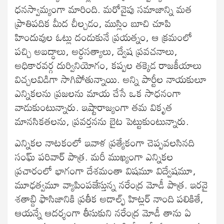
ధనస్వామ్యంగా మారింది. మరోవైపు సమాజాన్ని మత
ప్రాతిపదిక మీద చీల్చడం, ముస్లిం బూచి చూపి
హిందువుల ఓట్లు దండుకునే ప్రయత్నం, ఆ క్రమంలో
పచ్చి అబద్ధాలు, అర్ధసత్యాలు, ద్వేష ప్రవచనాలు,
అధికారవర్గ దుర్వినియోగం, కప్పల తక్కెడ రాజకీయాలు
విచ్చలవిడిగా సాగిపోతున్నాయి. అన్ని పార్టీల నాయకులూ
ఎన్నికలను ప్రజలను మాయ చేసే ఒక సాధనంగా
వాడుకుంటున్నారు. ఇష్టారాజ్యంగా తమ వికృత
మానసికతలను, ప్రవర్తనను బైట పెట్టుకుంటున్నారు.
ఎన్నికల నాటకంలో ఇవాళ ప్రత్యేకంగా చెప్పవలసినది
సంఘ్‌ పరివార్‌ పాత్ర. మరీ ముఖ్యంగా ఎన్నికల
ప్రచారంలో భాగంగా దేశమంతా విషమూ విద్వేషమూ,
మూఢత్వమూ వ్యాపింపజేస్తున్న నరేంద్ర మోడీ పాత్ర. ఇరవై
శతాబ్ది ఫాసిజానికి ప్రతీక అడాల్ఫ్‌ హిట్లర్‌ నాంది పలికితే,
ఆయన్నే ఆదర్శంగా తీసుకుని నరేంద్ర మోడీ తాను ఏ