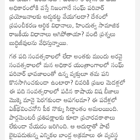
అధికారంలోకి వస్తే నిజంగానే సంఘ్‌ పరివార్‌
ప్రయోజనాలకు అడ్డుకట్ట వేయగలదా? దేశంలో
ప్రపంచీకరణ ఆర్థిక విధానాలు, హిందుత్వ సామాజిక
రాజకీయ విధానాలు ఆగిపోతాయా? వంటి ప్రశ్నలు
బుద్ధిజీవులను వేధిస్తున్నాయి.
గత పది సంవత్సరాలలో లేదా అంతకు ముందు అరవై
సంవత్సరాలలో మన అధికార యంత్రాంగాలలో సంఘ్‌
పరివార్‌ భావజాలంతో ఉన్న వ్యక్తులూ తమ పని
కొనసాగించకుండా ఉంటారా? చివరికి ప్రజల మెదళ్లలో
ఈ పది సంవత్సరాలలో పడిన కాషాయ విష బీజాలు
మొక్కై మానై పెరగకుండా ఆపగలమా? ఈ పదేళ్లలో
ఏకీభవించనోని పీక నొక్కు సిద్ధాంతం అమలయింది.
పార్లమెంటరీ ప్రతిపక్షాలకు కూడా ప్రచారవకాశాలు
లేకుండా చేయడం జరిగింది. ఆ ఆదుర్దాతో పాటే
బైటపడుతున్న ఎన్నికల బాండ్ల అక్రమాలు ఈ వ్యవస్థ