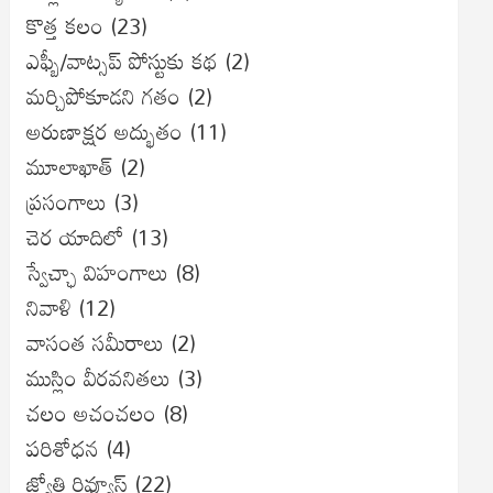
కొత్త కలం
(23)
ఎఫ్బీ/వాట్సప్ పోస్టుకు కథ
(2)
మర్చిపోకూడని గతం
(2)
అరుణాక్షర అద్భుతం
(11)
మూలాఖాత్
(2)
ప్రసంగాలు
(3)
చెర యాదిలో
(13)
స్వేచ్ఛా విహంగాలు
(8)
నివాళి
(12)
వాసంత సమీరాలు
(2)
ముస్లిం వీరవనితలు
(3)
చలం అచంచలం
(8)
ప‌రిశోధ‌న‌
(4)
జ్యోతి రివ్యూస్
(22)