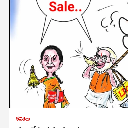
కవితలు