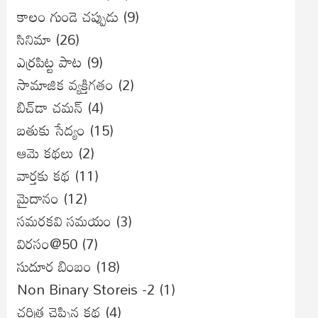
కాలం గుండె చప్పుడు
(9)
సినిమా
(26)
ఎర్రపిట్ట పాట
(9)
సామాజిక వ్యక్తిగతం
(2)
బిచ్‌డా చమన్
(4)
బతుకు సేద్యం
(15)
ఆమె కథలు
(2)
వార్తకు కథ
(11)
మైదానం
(12)
సమరకవి సమయం
(3)
విరసం@50
(7)
సుదూర బింబం
(18)
Non Binary Storeis -2
(1)
చరిత్ర చెప్పిన కథ
(4)