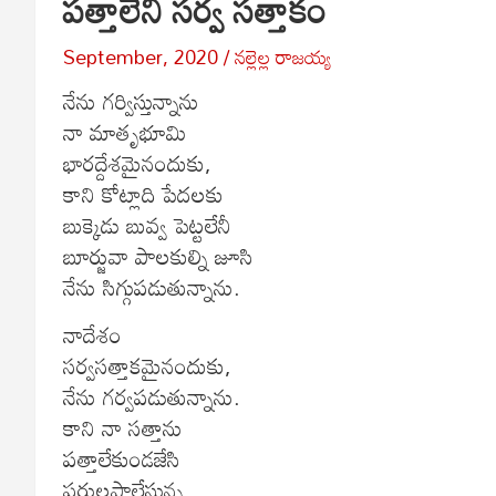
పత్తాలేని సర్వ సత్తాకం
September, 2020
నల్లెల్ల రాజయ్య
నేను గర్విస్తున్నాను
నా మాతృభూమి
భారద్దేశమైనందుకు,
కాని కోట్లాది పేదలకు
బుక్కెడు బువ్వ పెట్టలేనీ
బూర్జువా పాలకుల్ని జూసి
నేను సిగ్గుపడుతున్నాను.
నాదేశం
సర్వసత్తాకమైనందుకు,
నేను గర్వపడుతున్నాను.
కాని నా సత్తాను
పత్తాలేకుండజేసి
పరులపాల్జేస్తున్న