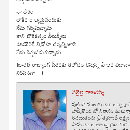
నా దేశం
లౌకిక రాజ్యమైనందుకు
నేను గర్విస్తున్నాను
కాని లౌకికత్వం కీలుక్కీలు
ఊడబెరికే విద్రోహ చర్యల్నిజూసి
నేను సిగ్గుపడుతున్నాను.
(భారత రాజ్యాంగ పీఠికకు తిలోదకాలిస్తున్న పాలక విధాన
నిరసనగా…)
నల్లెల్ల రాజయ్య
పుట్టింది ములుగు జిల్లా అబ్బాప
హన్మకొండ లో నివాసం ఉంటున్నా
రచయితలను ప్రోత్సహించే లక్ష
సామాజిక అంశాలపై ప్రచురించి