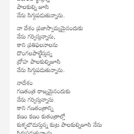
పాలకుల్ని జూసి
నేను సిగ్గుపడుతున్నాను.
నా దేశం ప్రజాస్వామ్యమైనందుకు
నేను గర్విస్తున్నాను,
కాని ప్రతిఫలనాలను
దొంగలపాల్జేస్తున్న
ద్రోహ పాలకుల్నిజూసి
నేను సిగ్గుపడుతున్నాను.
నాదేశం
గణతంత్ర రాజ్యమైనందుకు
నేను గర్విస్తున్నాను
కాని గణతంత్రాన్ని
కణం కణం కుతంత్రాల్తో
కుళ్ళబొడుస్తున్న కుట్ర పాలకుల్నిజూసి నేను
సిగ్గుపడుతున్నాను.