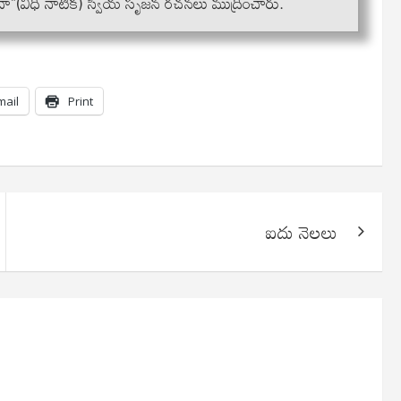
వైనా"(వీధి నాటిక) స్వీయ సృజన రచనలు ముద్రించారు.
mail
Print
ఐదు నెలలు