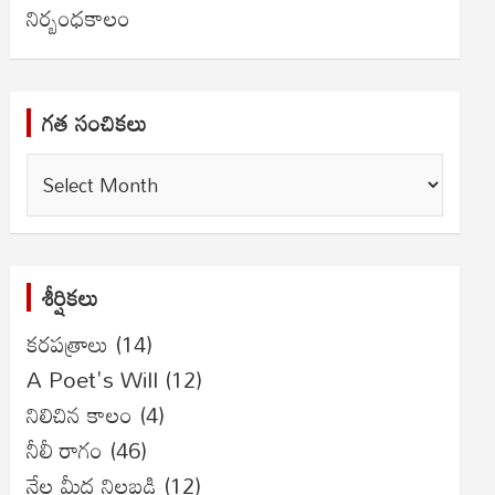
నిర్బంధకాలం
గత సంచికలు
గత
సంచికలు
శీర్షికలు
కరపత్రాలు
(14)
A Poet's Will
(12)
నిలిచిన కాలం
(4)
నీలీ రాగం
(46)
నేల మీద నిలబడి
(12)