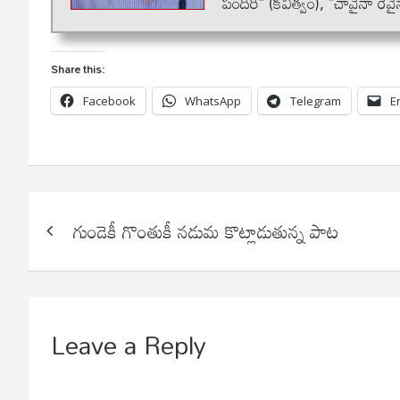
పందిరి" (కవిత్వం), "చావైనా రే
Share this:
Facebook
WhatsApp
Telegram
E
Post
గుండెకీ గొంతుకీ నడుమ కొట్లాడుతున్న పాట
navigation
Leave a Reply