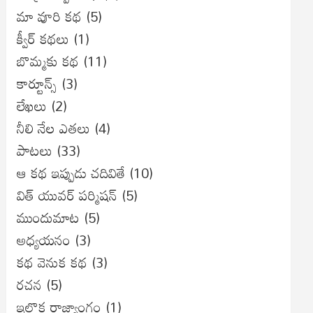
మా వూరి కథ
(5)
క్వీర్ కథలు
(1)
బొమ్మకు కథ
(11)
కార్టూన్స్
(3)
లేఖలు
(2)
నీలి నేల ఎతలు
(4)
పాటలు
(33)
ఆ కథ ఇప్పుడు చదివితే
(10)
విత్ యువర్ పర్మిషన్
(5)
ముందుమాట
(5)
అధ్యయనం
(3)
కథ వెనుక కథ
(3)
రచన
(5)
ఇల్లొక రాజ్యాంగం
(1)