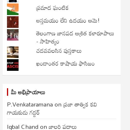
ప్రమాద ఘంటిక
అస్తమయం లేని ఉదయం ఆమె!
తెలంగాణ జానపద ఆశ్రిత కళారూపాలు
- సాహిత్యం
చదవవలసిన పుస్తకాలు
ఖండాంతర కాషాయ ఫాసిజం
మీ అభిప్రాయాలు
P.Venkataramana
on
ప్రజా తాత్విక కవి
గాయకుడు గద్దర్
Iqbal Chand
on
జాలరి పదాలు