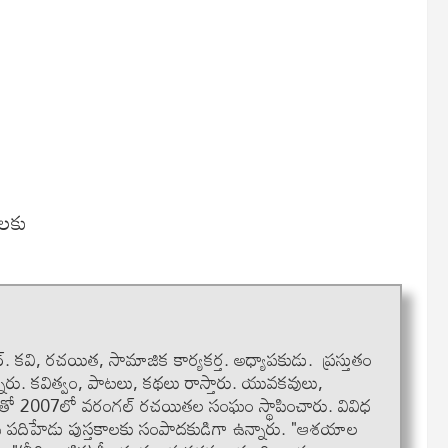
ాలకు
ూర్. కవి, రచయిత, సామాజిక కార్యకర్త. అధ్యాపకుడు. ప్రస్తుతం
రు. కవిత్వం, పాటలు, కథలు రాస్తారు. యువకవులు,
్యంతో 2007లో వరంగల్ రచయితల సంఘం స్థాపించారు. వివిధ
న పదిహేడు పుస్తకాలకు సంపాదకుడిగా ఉన్నారు. "ఆశయాల