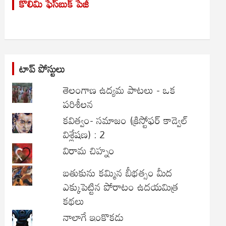
కొలిమి ఫేస్‌బుక్ పేజీ
c
h
టాప్ పోస్టులు
తెలంగాణ ఉద్యమ పాటలు - ఒక
పరిశీలన
కవిత్వం- సమాజం (క్రిస్టోఫర్ కాడ్వెల్
విశ్లేషణ) : 2
విరామ చిహ్నం
బతుకును కమ్మిన బీభత్సం మీద
ఎక్కుపెట్టిన పోరాటం ఉదయమిత్ర
కథలు
నాలాగే ఇంకొకడు