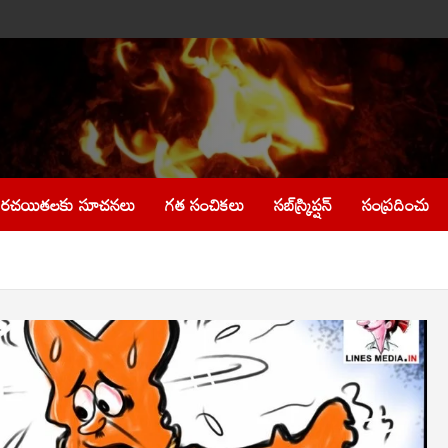
రచయితలకు సూచనలు
గత సంచికలు
సబ్‌స్క్రిప్షన్
సంప్రదించు