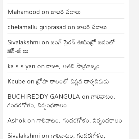
Mahamood
on
జాలరి పదాలు
chelamallu giriprasad
on
జాలరి పదాలు
Sivalakshmi
on
జంగ్‌ సైరన్‌ ఊదిండ్రో జనంలో
జెన్-జీ లు
ka s s yan
on
రాజూ, అతని సామ్రాజ్యం
Kcube
on
ద్రోహ కాలంలో విప్లవ దార్శనికుడు
BUCHIREDDY GANGULA
on
గాలివాటం,
గందరగోళం, నిర్బంధకాలం
Ashok
on
గాలివాటం, గందరగోళం, నిర్బంధకాలం
Sivalakshmi
on
గాలివాటం, గందరగోళం,