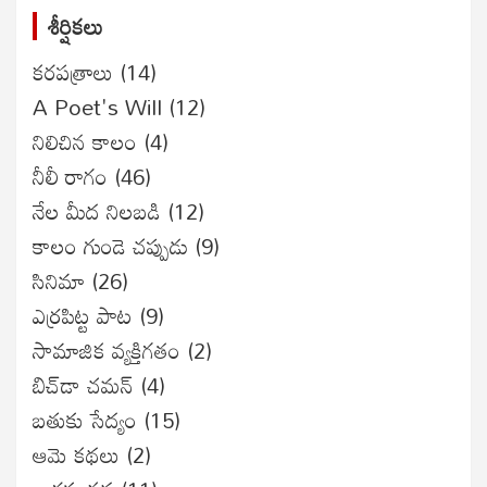
శీర్షికలు
కరపత్రాలు
(14)
A Poet's Will
(12)
నిలిచిన కాలం
(4)
నీలీ రాగం
(46)
నేల మీద నిలబడి
(12)
కాలం గుండె చప్పుడు
(9)
సినిమా
(26)
ఎర్రపిట్ట పాట
(9)
సామాజిక వ్యక్తిగతం
(2)
బిచ్‌డా చమన్
(4)
బతుకు సేద్యం
(15)
ఆమె కథలు
(2)