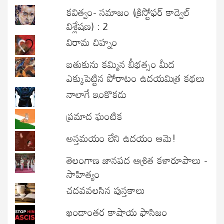
కవిత్వం- సమాజం (క్రిస్టోఫర్ కాడ్వెల్
విశ్లేషణ) : 2
విరామ చిహ్నం
బతుకును కమ్మిన బీభత్సం మీద
ఎక్కుపెట్టిన పోరాటం ఉదయమిత్ర కథలు
నాలాగే ఇంకొకడు
ప్రమాద ఘంటిక
అస్తమయం లేని ఉదయం ఆమె!
తెలంగాణ జానపద ఆశ్రిత కళారూపాలు -
సాహిత్యం
చదవవలసిన పుస్తకాలు
ఖండాంతర కాషాయ ఫాసిజం