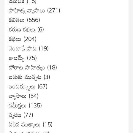
నెమలీక
(15)
సాహిత్య వ్యాసాలు
(271)
కవితలు
(556)
కరుణ కథలు
(6)
కథలు
(204)
వెంటాడే పాట
(19)
కాలమ్స్
(75)
పోరాట సాహిత్యం
(18)
బతుకు ముచ్చట
(3)
ఇంటర్వ్యూలు
(67)
వ్యాసాలు
(54)
సమీక్షలు
(135)
స్మరణ
(77)
ఏరిన ముత్యాలు
(15)