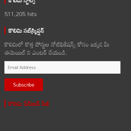
511,205 hits
కొలిమి సబ్‌స్క్రిప్షన్
కొలిమిలో కొత్త పోస్టుల నోటిఫికేషన్స్ కోసం ఇక్కడ మీ
ఈమెయిల్ ని ఎంటర్ చేయండి.
Email
Address
Subscribe
కొలిమి ఫేస్‌బుక్ పేజీ