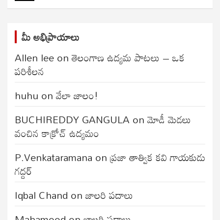
మీ అభిప్రాయాలు
Allen lee
on
తెలంగాణ ఉద్యమ పాటలు – ఒక
పరిశీలన
huhu
on
వేలా జాలం!
BUCHIREDDY GANGULA
on
మోడీ మెడలు
వంచిన కాక్రోచ్ ఉద్యమం
P.Venkataramana
on
ప్రజా తాత్విక కవి గాయకుడు
గద్దర్
Iqbal Chand
on
జాలరి పదాలు
Mahamood
on
జాలరి పదాలు