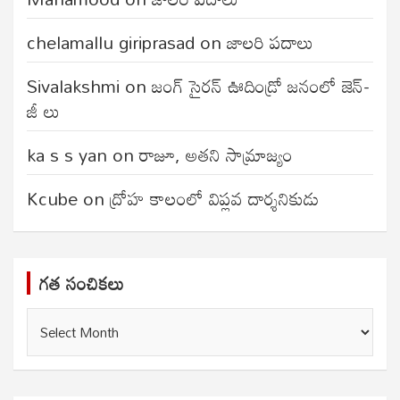
chelamallu giriprasad
on
జాలరి పదాలు
Sivalakshmi
on
జంగ్‌ సైరన్‌ ఊదిండ్రో జనంలో జెన్-
జీ లు
ka s s yan
on
రాజూ, అతని సామ్రాజ్యం
Kcube
on
ద్రోహ కాలంలో విప్లవ దార్శనికుడు
గత సంచికలు
గత
సంచికలు