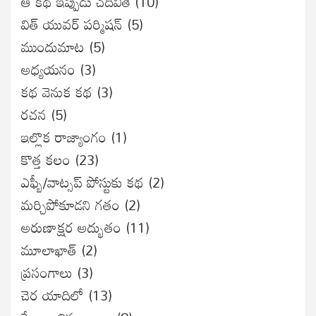
ఆ కథ ఇప్పుడు చదివితే
(10)
విత్ యువర్ పర్మిషన్
(5)
ముందుమాట
(5)
అధ్యయనం
(3)
కథ వెనుక కథ
(3)
రచన
(5)
ఇల్లొక రాజ్యాంగం
(1)
కొత్త కలం
(23)
ఎఫ్బీ/వాట్సప్ పోస్టుకు కథ
(2)
మర్చిపోకూడని గతం
(2)
అరుణాక్షర అద్భుతం
(11)
మూలాఖాత్
(2)
ప్రసంగాలు
(3)
చెర యాదిలో
(13)