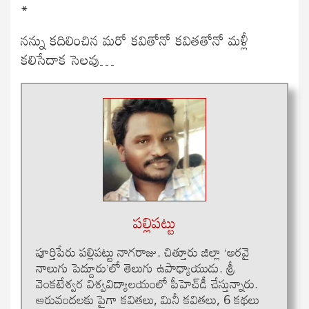
*
నన్ను కదిలించిన మరో కవితోనో కవితతోనో మళ్లీ
కలిసేదాక సెలవు…
పల్లిపట్టు
పూర్తిపేరు ప‌ల్లిప‌ట్టు నాగ‌రాజు. చిత్తూరు జిల్లా ‘అరవై
నాలుగు పెద్దూరు’లో తెలుగు ఉపాధ్యాయుడు. శ్రీ
వెంకటేశ్వర విశ్వ‌విద్యాల‌యంలో పీహెచ్‌డీ చేస్తున్నారు.
ఆరువంద‌ల‌కు పైగా కవితలు, మినీ కవితలు, 6 కథలు