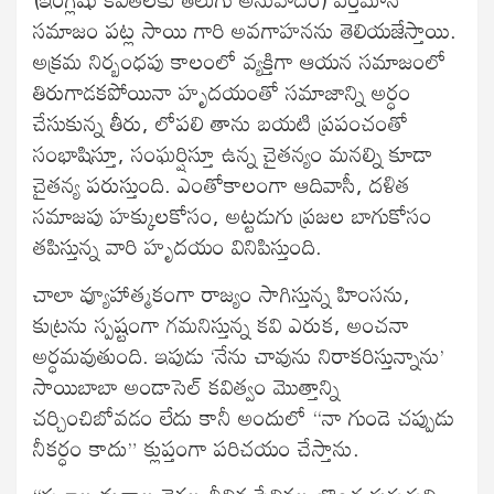
సమాజం పట్ల సాయి గారి అవగాహనను తెలియజేస్తాయి.
అక్రమ నిర్బంధపు కాలంలో వ్యక్తిగా ఆయన సమాజంలో
తిరుగాడకపోయినా హృదయంతో సమాజాన్ని అర్ధం
చేసుకున్న తీరు, లోపలి తాను బయటి ప్రపంచంతో
సంభాషిస్తూ, సంఘర్షిస్తూ ఉన్న చైతన్యం మనల్ని కూడా
చైతన్య పరుస్తుంది. ఎంతోకాలంగా ఆదివాసీ, దళిత
సమాజపు హక్కులకోసం, అట్టడుగు ప్రజల బాగుకోసం
తపిస్తున్న వారి హృదయం వినిపిస్తుంది.
చాలా వ్యూహాత్మకంగా రాజ్యం సాగిస్తున్న హింసను,
కుట్రను స్పష్టంగా గమనిస్తున్న కవి ఎరుక, అంచనా
అర్ధమవుతుంది. ఇపుడు ‘నేను చావును నిరాకరిస్తున్నాను’
సాయిబాబా అండాసెల్ కవిత్వం మొత్తాన్ని
చర్చించిబోవడం లేదు కానీ అందులో “నా గుండె చప్పుడు
నీకర్ధం కాదు” క్లుప్తంగా పరిచయం చేస్తాను.