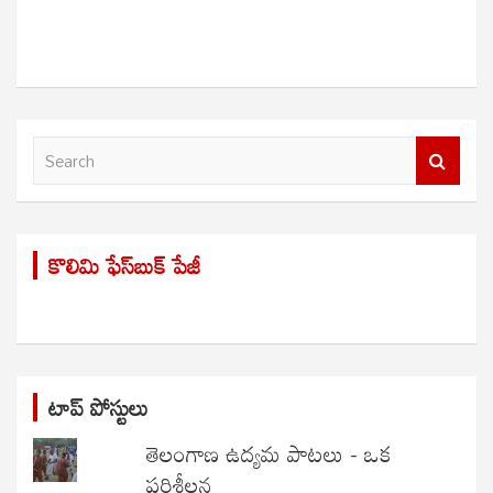
S
e
a
r
కొలిమి ఫేస్‌బుక్ పేజీ
c
h
టాప్ పోస్టులు
తెలంగాణ ఉద్యమ పాటలు - ఒక
పరిశీలన