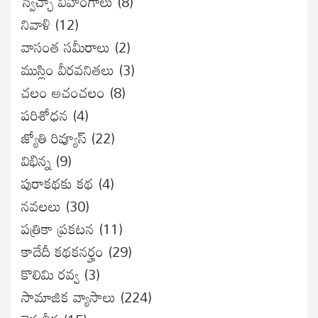
స్వేచ్ఛా విహంగాలు
(8)
నివాళి
(12)
వాసంత సమీరాలు
(2)
ముస్లిం వీరవనితలు
(3)
చలం అచంచలం
(8)
ప‌రిశోధ‌న‌
(4)
జ్యోతి రివ్యూస్
(22)
విభిన్న
(9)
పురాకథకు కథ
(4)
నవలలు
(30)
పత్రికా ప్రకటన
(11)
కాదేదీ కథకనర్హం
(29)
కొలిమి రవ్వ
(3)
సామాజిక వ్యాసాలు
(224)