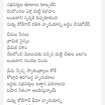
చక్రవర్తుల తూటాలు కూల్చలేని
రెండొందల ఏళ్ల మట్టి విగ్రహం
అంటరాని స్పర్శకి కుప్పకూలింది
నువ్వు కోరేగావ్ దళిత హృదయాన్ని అర్థం చేసుకోలేవ్
చీమల సేనలు
శ్రామిక సైన్యం
ప్రేమిక దళం
నేలలోంచి మొలుచుకు వచ్చిన మట్టి చేతుల బలగం
అంటరాని గుండెల దండు
ప్రేమ స్వేచ్ఛ స్వాతంత్ర్యాలు కోరే
కోట్లాది తిరగబడ్డ హృదయాలు
ఇద్దరు చక్రవర్తుల ఉత్థాన పతనాలను
విషాద గీతంగా ఆలపిస్తున్నాయ్
నువ్వు కోరేగావ్ భీమా హృదయాన్ని