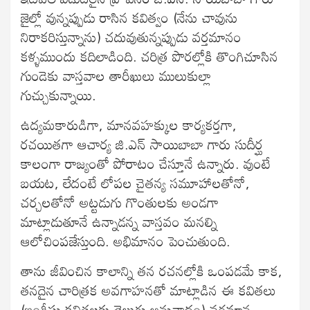
జైల్లో వున్నప్పుడు రాసిన కవిత్వం (నేను చావును
నిరాకరిస్తున్నాను) చదువుతున్నప్పుడు వర్తమానం
కళ్ళముందు కదిలాడింది. చరిత్ర పొరల్లోకి తొంగిచూసిన
గుండెకు వాస్తవాల తారీఖులు ములుకుల్లా
గుచ్చుకున్నాయి.
ఉద్యమకారుడిగా, మానవహక్కుల కార్యకర్తగా,
రచయితగా ఆచార్య జి.ఎన్ సాయిబాబా గారు సుదీర్ఘ
కాలంగా రాజ్యంతో పోరాటం చేస్తూనే ఉన్నారు. వుంటే
బయట, లేదంటే లోపల చైతన్య సమూహాలతోనో,
చర్చలతోనో అట్టడుగు గొంతులకు అండగా
మాట్లాడుతూనే ఉన్నాడన్న వాస్తవం మనల్ని
ఆలోచింపజేస్తుంది. అభిమానం పెంచుతుంది.
తాను జీవించిన కాలాన్ని తన రచనల్లోకి ఒంపడమే కాక,
తనదైన చారిత్రక అవగాహనతో మాట్లాడిన ఈ కవితలు
(ఇంగ్లీషు కవితలకు తెలుగు అనువాదం) వర్తమాన