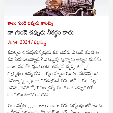
కాలం గుండె చప్పుడు
కాలమ్స్
నా గుండె చప్పుడు నీకర్ధం కాదు
June, 2024
పల్లిపట్టు
కవిత్వం చదువుతున్నపుడు కవి ఎవరు ఏమిటి కంటే ఆ
కవి ఏమంటున్నాడు? ఎటువైపు వున్నాడు అన్నది మనసు
వెంట నడుస్తా వుంటుంది. తనదైన దృష్టి, తనదైన
దృక్పథం ఉన్న కవి వాక్యం హృదయంతో చదివిస్తుంది.
కవిత్వాన్ని ఇష్టంగా చదువుకునే క్రమంలో నాకు నచ్చిన
కవినో, కవితనో, కవిత్వాన్నో ఈ ‘గుండె చప్పుడు’లో
పంచుకుంటానని మనవి.
ఈ ఆసక్తితో… చాలా కాలం అక్రమ నిర్బంధంలో ఉంటూ
ఇటీవలే విడుదలైన ప్రొపెసర్ జి.ఎన్. సాయిబాబా గారు