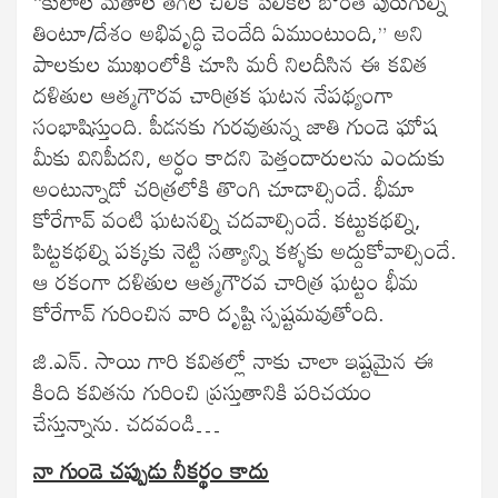
“కులాల మతాల తెగల చీలిక పేలికల బొంత పురుగుల్ని
తింటూ/దేశం అభివృద్ధి చెందేది ఏముంటుంది,” అని
పాలకుల ముఖంలోకి చూసి మరీ నిలదీసిన ఈ కవిత
దళితుల ఆత్మగౌరవ చారిత్రక ఘటన నేపథ్యంగా
సంభాషిస్తుంది. పీడనకు గురవుతున్న జాతి గుండె ఘోష
మీకు వినిపీదని, అర్ధం కాదని పెత్తందారులను ఎందుకు
అంటున్నాడో చరిత్రలోకి తొంగి చూడాల్సిందే. భీమా
కోరేగావ్ వంటి ఘటనల్ని చదవాల్సిందే. కట్టుకథల్ని,
పిట్టకథల్ని పక్కకు నెట్టి సత్యాన్ని కళ్ళకు అద్దుకోవాల్సిందే.
ఆ రకంగా దళితుల ఆత్మగౌరవ చారిత్ర ఘట్టం భీమ
కోరేగావ్ గురించిన వారి దృష్టి స్పష్టమవుతోంది.
జి.ఎన్. సాయి గారి కవితల్లో నాకు చాలా ఇష్టమైన ఈ
కింది కవితను గురించి ప్రస్తుతానికి పరిచయం
చేస్తున్నాను. చదవండి…
నా గుండె చప్పుడు నీకర్థం కాదు