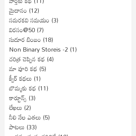
వార్తకు కథ
(11)
మైదానం
(12)
సమరకవి సమయం
(3)
విరసం@50
(7)
సుదూర బింబం
(18)
Non Binary Storeis -2
(1)
చరిత్ర చెప్పిన కథ
(4)
మా వూరి కథ
(5)
క్వీర్ కథలు
(1)
బొమ్మకు కథ
(11)
కార్టూన్స్
(3)
లేఖలు
(2)
నీలి నేల ఎతలు
(5)
పాటలు
(33)