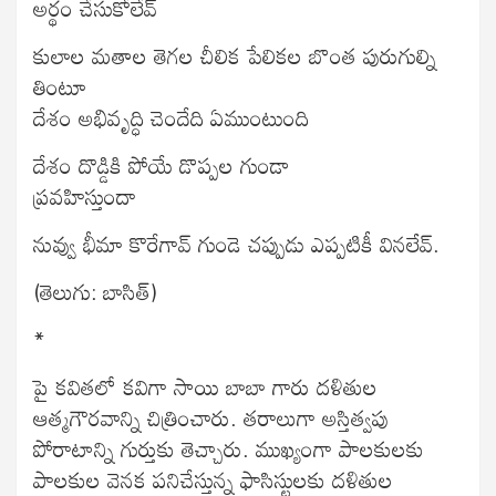
అర్థం చేసుకోలేవ్
కులాల మతాల తెగల చీలిక పేలికల బొంత పురుగుల్ని
తింటూ
దేశం అభివృద్ధి చెందేది ఏముంటుంది
దేశం దొడ్డికి పోయే డొప్పల గుండా
ప్రవహిస్తుందా
నువ్వు భీమా కొరేగావ్ గుండె చప్పుడు ఎప్పటికీ వినలేవ్.
(తెలుగు: బాసిత్)
*
పై కవితలో కవిగా సాయి బాబా గారు దళితుల
ఆత్మగౌరవాన్ని చిత్రించారు. తరాలుగా అస్తిత్వపు
పోరాటాన్ని గుర్తుకు తెచ్చారు. ముఖ్యంగా పాలకులకు
పాలకుల వెనక పనిచేస్తున్న ఫాసిస్టులకు దళితుల