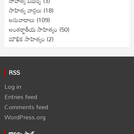
సాహిత్య విమర్శ
(3)
సాహిత్య వార్తలు
(18)
అనువాదాలు
(109)
అంతర్జాతీయ సాహిత్యం
(50)
మౌఖిక సాహిత్యం
(2)
RSS
Log in
Entries feed
Comments feed
WordPress.org
కొలిమి స్టాట్స్