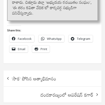
రాశారు. చిత్తూరు జిల్లా ‘అభ్యుదయ రచయితల సంఘం’,
‘ఈ తరం కవితా వేదిక’లో కార్యవర్గ స‌భ్యుడిగా
ప‌నిచేస్తున్నారు.
Share this:
Facebook
WhatsApp
Telegram
Email
Print
Post
‘సాక’ పోసిన ఆత్మాభిమానం
navigation
దండకారణ్యంలో ఆపరేషన్ కగార్