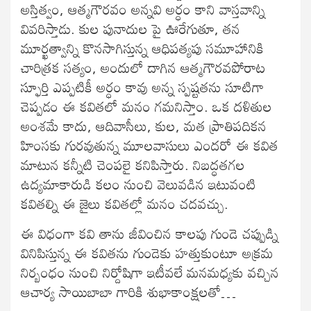
అస్తిత్వం, ఆత్మగౌరవం అన్నవి అర్ధం కాని వాస్తవాన్ని
వివరిస్తాడు. కుల పునాదుల పై ఊరేగుతూ, తన
మూర్ఖత్వాన్ని కొనసాగిస్తున్న ఆధిపత్యపు సమూహానికి
చారిత్రక సత్యం, అందులో దాగిన ఆత్మగౌరవపోరాట
స్ఫూర్తి ఎప్పటికీ అర్ధం కావు అన్న స్పష్టతను సూటిగా
చెప్పడం ఈ కవితలో మనం గమనిస్తాం. ఒక దళితుల
అంశమే కాదు, ఆదివాసీలు, కుల, మత ప్రాతిపదికన
హింసకు గురవుతున్న మూలవాసులు ఎందరో ఈ కవిత
మాటున కన్నీటి చెంపలై కనిపిస్తారు. నిబద్ధతగల
ఉద్యమాకారుడి కలం నుంచి వెలువడిన ఇటువంటి
కవితల్ని ఈ జైలు కవితల్లో మనం చదవచ్చు.
ఈ విధంగా కవి తాను జీవించిన కాలపు గుండె చప్పుడ్ని
వినిపిస్తున్న ఈ కవితను గుండెకు హత్తుకుంటూ అక్రమ
నిర్బంధం నుంచి నిర్దోషిగా ఇటీవలే మనమధ్యకు వచ్చిన
ఆచార్య సాయిబాబా గారికి శుభాకాంక్షలతో…