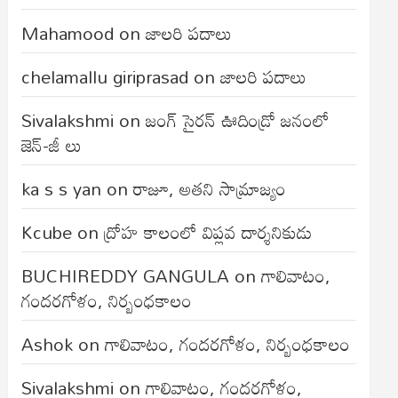
Mahamood
on
జాలరి పదాలు
chelamallu giriprasad
on
జాలరి పదాలు
Sivalakshmi
on
జంగ్‌ సైరన్‌ ఊదిండ్రో జనంలో
జెన్-జీ లు
ka s s yan
on
రాజూ, అతని సామ్రాజ్యం
Kcube
on
ద్రోహ కాలంలో విప్లవ దార్శనికుడు
BUCHIREDDY GANGULA
on
గాలివాటం,
గందరగోళం, నిర్బంధకాలం
Ashok
on
గాలివాటం, గందరగోళం, నిర్బంధకాలం
Sivalakshmi
on
గాలివాటం, గందరగోళం,