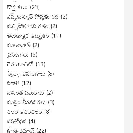
కొత్త కలం
(23)
ఎఫ్బీ/వాట్సప్ పోస్టుకు కథ
(2)
మర్చిపోకూడని గతం
(2)
అరుణాక్షర అద్భుతం
(11)
మూలాఖాత్
(2)
ప్రసంగాలు
(3)
చెర యాదిలో
(13)
స్వేచ్ఛా విహంగాలు
(8)
నివాళి
(12)
వాసంత సమీరాలు
(2)
ముస్లిం వీరవనితలు
(3)
చలం అచంచలం
(8)
ప‌రిశోధ‌న‌
(4)
జ్యోతి రివ్యూస్
(22)