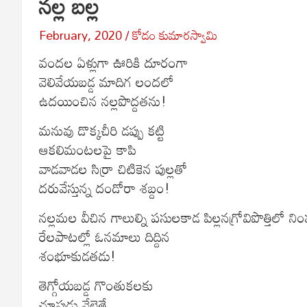
నల్ల బల్ల
February, 2020
కోడం కుమారస్వామి
వందల ఏళ్లుగా ఊరికి దూరంగా
వెలివేయబడ్డ మాదిగ లందలో
ఉదయించిన నల్లపొద్దతను!
మనువు డొక్కచీరి డప్పు కట్టి
ఆకలిమంటలపై కాపి
వాడవాడల సిర్రా చిటికెన పుల్లతో
దరువేస్తున్న దండోరా శబ్దం!
నల్లమల వీచిన గాలుల్ని పసులకాడ పిల్లనగ్రోవిపొత్తిలో నిం
రేలపాటల్లో ఓనమాలు దిద్దిన
శంభూకుడతడు!
తెగ్గోయబడ్డ గొంతుకలకు
చూపుడు వేలెత్తే