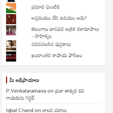
ప్రమాద ఘంటిక
అస్తమయం లేని ఉదయం ఆమె!
తెలంగాణ జానపద ఆశ్రిత కళారూపాలు
- సాహిత్యం
చదవవలసిన పుస్తకాలు
ఖండాంతర కాషాయ ఫాసిజం
మీ అభిప్రాయాలు
P.Venkataramana
on
ప్రజా తాత్విక కవి
గాయకుడు గద్దర్
Iqbal Chand
on
జాలరి పదాలు