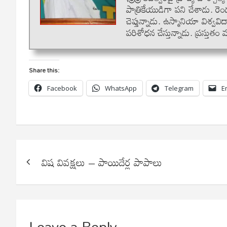
పాత్రికేయుడిగా పని చేశాడు. ర
చెప్తున్నాడు. ఉస్మానియా విశ్వవ
పరిశోధన చేస్తున్నాడు. ప్రస్తుత
Share this:
Facebook
WhatsApp
Telegram
E
Post
విష వివక్షలు – పాయిదేర్ల పాపాలు
navigation
Leave a Reply