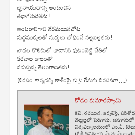
జ్ఞానాయుధాన్ని అందించిన
తధాగతుడతను!
అంటరానిగాలి నేరమయినచోట
సుద్దముక్కలతో సుద్దులు బోధించే నల్లబల్లతను!
బాధల కొలిమిలో భావానికి ఫుటంబెట్టి చేతిలో
కరవాల కాలంతో
నడుస్తున్న తెలంగాణతను!
(విరసం కార్యదర్శి కాశీంపై కుట్ర కేసుకు నిరసనగా…)
కోడం కుమారస్వామి
కవి, రచయిత, జర్నలిస్ట్, పరిశోధక
నెల్లుట్లలో పెరిగాడు. జనగామలో
విశ్వవిద్యాలయంలో ఎం.ఏ. (తెలుగ
(శ్రీశ్రీ కవిత్వంపై ప్రాచ్య పాశ్చ