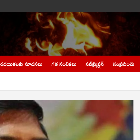
రచయితలకు సూచనలు
గత సంచికలు
సబ్‌స్క్రిప్షన్
సంప్రదించు