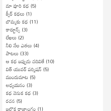
మా వూరి కథ
(5)
క్వీర్ కథలు
(1)
బొమ్మకు కథ
(11)
కార్టూన్స్
(3)
లేఖలు
(2)
నీలి నేల ఎతలు
(4)
పాటలు
(33)
ఆ కథ ఇప్పుడు చదివితే
(10)
విత్ యువర్ పర్మిషన్
(5)
ముందుమాట
(5)
అధ్యయనం
(3)
కథ వెనుక కథ
(3)
రచన
(5)
ఇల్లొక రాజ్యాంగం
(1)