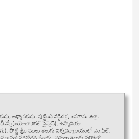
ుడు, అధ్యాపకుడు. పుట్టింది వడ్డిచర్ల, జనగామ జిల్లా.
 బీఎస్సీ(బయోలాజికల్ సైన్సెస్), ఉస్మానియా
ు), పొట్టి శ్రీరాములు తెలుగు విశ్వవిద్యాలయంలో ఎం.ఫిల్.
ాత్య ప్రభావం) పరిశోధన చేశాడు. ప్రముఖ తెలుగు పత్రికల్లో