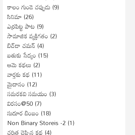
కాలం గుండె చప్పుడు
(9)
సినిమా
(26)
ఎర్రపిట్ట పాట
(9)
సామాజిక వ్యక్తిగతం
(2)
బిచ్‌డా చమన్
(4)
బతుకు సేద్యం
(15)
ఆమె కథలు
(2)
వార్తకు కథ
(11)
మైదానం
(12)
సమరకవి సమయం
(3)
విరసం@50
(7)
సుదూర బింబం
(18)
Non Binary Storeis -2
(1)
చరిత్ర చెప్పిన కథ
(4)