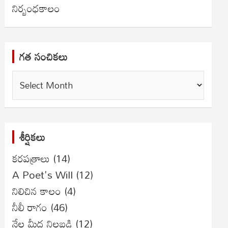
నిర్బంధకాలం
గత సంచికలు
గత
సంచికలు
శీర్షికలు
కరపత్రాలు
(14)
A Poet's Will
(12)
నిలిచిన కాలం
(4)
నీలీ రాగం
(46)
నేల మీద నిలబడి
(12)