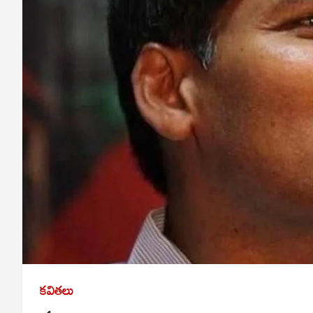
కవితలు