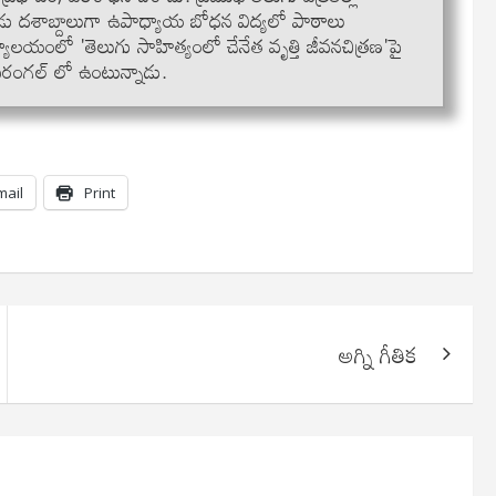
ెండు దశాబ్దాలుగా ఉపాధ్యాయ బోధన విద్యలో పాఠాలు
ిద్యాలయంలో 'తెలుగు సాహిత్యంలో చేనేత వృత్తి జీవనచిత్రణ'పై
ం వరంగల్ లో ఉంటున్నాడు.
mail
Print
అగ్ని గీతిక