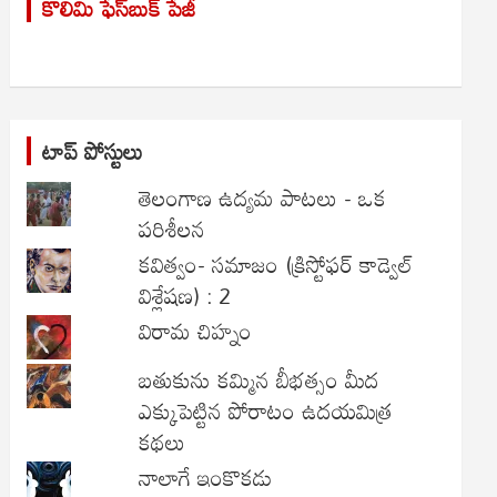
కొలిమి ఫేస్‌బుక్ పేజీ
c
h
టాప్ పోస్టులు
తెలంగాణ ఉద్యమ పాటలు - ఒక
పరిశీలన
కవిత్వం- సమాజం (క్రిస్టోఫర్ కాడ్వెల్
విశ్లేషణ) : 2
విరామ చిహ్నం
బతుకును కమ్మిన బీభత్సం మీద
ఎక్కుపెట్టిన పోరాటం ఉదయమిత్ర
కథలు
నాలాగే ఇంకొకడు