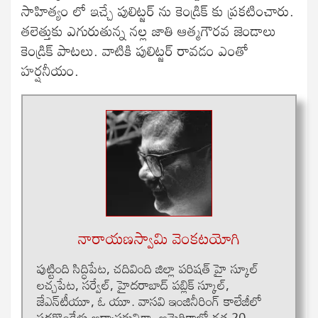
సాహిత్యం లో ఇచ్చే పులిట్జర్ ను కెండ్రిక్ కు ప్రకటించారు.
తలెత్తుకు ఎగురుతున్న నల్ల జాతి ఆత్మగౌరవ జెండాలు
కెండ్రిక్ పాటలు. వాటికి పులిట్జర్ రావడం ఎంతో
హర్షనీయం.
నారాయణస్వామి వెంకటయోగి
పుట్టింది సిద్ధిపేట‌, చదివింది జిల్లా ప‌రిష‌త్‌ హై స్కూల్
లచ్చపేట, స‌ర్వేల్‌, హైద‌రాబాద్‌ పబ్లిక్ స్కూల్,
జేఎన్‌టీయూ, ఓ యూ. వాసవి ఇంజినీరింగ్ కాలేజీలో
పదకొండేళ్లు అధ్యాపకునిగా, అమెరికాలో గత 20