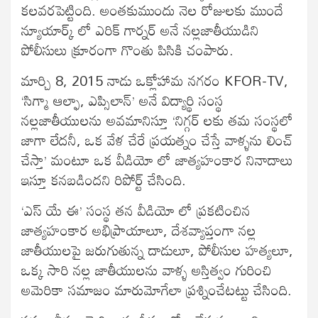
కలవరపెట్టింది. అంతకుముందు నెల రోజులకు ముందే
న్యూయార్క్ లో ఎరిక్ గార్నర్ అనే నల్లజాతీయుడిని
పోలీసులు క్రూరంగా గొంతు పిసికి చంపారు.
మార్చి 8, 2015 నాడు ఒక్లోహామ నగరం KFOR-TV,
‘సిగ్మా ఆల్ఫా, ఎప్సిలాన్’ అనే విద్యార్థి సంస్థ
నల్లజాతీయులను అవమానిస్తూ ‘నిగ్గర్ లకు తమ సంస్థలో
జాగా లేదనీ, ఒక వేళ చేరే ప్రయత్నం చేస్తే వాళ్ళను లించ్
చేస్తా’ మంటూ ఒక వీడియో లో జాత్యహంకార నినాదాలు
ఇస్తూ కనబడిందని రిపోర్ట్ చేసింది.
‘ఎస్ యే ఈ’ సంస్థ తన వీడియో లో ప్రకటించిన
జాత్యహంకార అభిప్రాయాలూ, దేశవ్యాప్తంగా నల్ల
జాతీయులపై జరుగుతున్న దాడులూ, పోలీసుల హత్యలూ,
ఒక్క సారి నల్ల జాతీయులను వాళ్ళ అస్తిత్వం గురించి
అమెరికా సమాజం మారుమోగేలా ప్రశ్నించేటట్టు చేసింది.