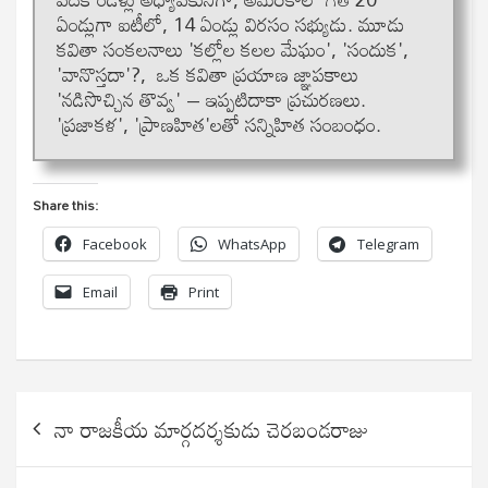
ఏండ్లుగా ఐటీలో, 14 ఏండ్లు విరసం సభ్యుడు. మూడు
కవితా సంకలనాలు 'కల్లోల కలల మేఘం', 'సందుక',
'వానొస్తదా'?, ఒక కవితా ప్రయాణ జ్ఞాపకాలు
'నడిసొచ్చిన తొవ్వ' – ఇప్పటిదాకా ప్రచురణలు.
'ప్రజాకళ', 'ప్రాణహిత'లతో సన్నిహిత సంబంధం.
Share this:
Facebook
WhatsApp
Telegram
Email
Print
Post
నా రాజకీయ మార్గదర్శకుడు చెరబండరాజు
navigation