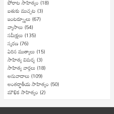
పోరాట సాహిత్యం
(18)
బతుకు ముచ్చట
(3)
ఇంటర్వ్యూలు
(67)
వ్యాసాలు
(54)
సమీక్షలు
(135)
స్మరణ
(76)
ఏరిన ముత్యాలు
(15)
సాహిత్య విమర్శ
(3)
సాహిత్య వార్తలు
(18)
అనువాదాలు
(109)
అంతర్జాతీయ సాహిత్యం
(50)
మౌఖిక సాహిత్యం
(2)