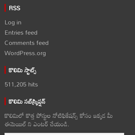
RSS
Log in
Entries feed
Comments feed
WordPress.org
కొలిమి స్టాట్స్
511,205 hits
కొలిమి సబ్‌స్క్రిప్షన్
కొలిమిలో కొత్త పోస్టుల నోటిఫికేషన్స్ కోసం ఇక్కడ మీ
ఈమెయిల్ ని ఎంటర్ చేయండి.