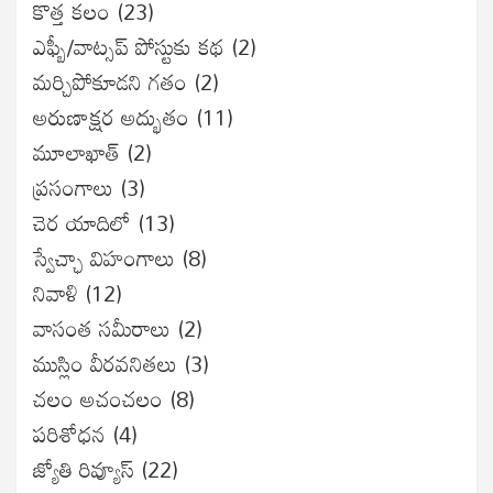
కొత్త కలం
(23)
ఎఫ్బీ/వాట్సప్ పోస్టుకు కథ
(2)
మర్చిపోకూడని గతం
(2)
అరుణాక్షర అద్భుతం
(11)
మూలాఖాత్
(2)
ప్రసంగాలు
(3)
చెర యాదిలో
(13)
స్వేచ్ఛా విహంగాలు
(8)
నివాళి
(12)
వాసంత సమీరాలు
(2)
ముస్లిం వీరవనితలు
(3)
చలం అచంచలం
(8)
ప‌రిశోధ‌న‌
(4)
జ్యోతి రివ్యూస్
(22)