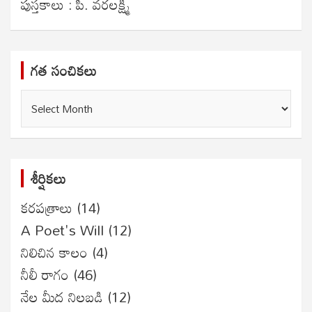
పుస్తకాలు : పి. వరలక్ష్మి
గత సంచికలు
గత
సంచికలు
శీర్షికలు
కరపత్రాలు
(14)
A Poet's Will
(12)
నిలిచిన కాలం
(4)
నీలీ రాగం
(46)
నేల మీద నిలబడి
(12)