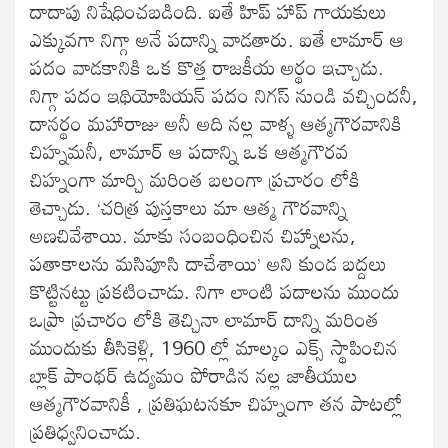
దాదాపు నిషేధించబడింది. ఐతే హిప్ హాప్ గాయకులు
ఎక్కువగా నిగ్గా అనే పదాన్ని వాడతారు. ఐతే లామార్ ఆ
పదం వాడకానికి ఒక కొత్త రాజకీయ అర్థం ఇచ్చాడు.
నిగ్గా పదం ఇథియోపియన్ పదం నిగస్ నుండి వచ్చిందనీ,
దానర్థం మహారాజు అనీ అది నల్ల వాళ్ళ ఆత్మగౌరవానికి
చిహ్నమనీ, లామార్ ఆ పదాన్ని ఒక ఆత్మగౌరవ
చిహ్నంగా మార్చి మరింత బలంగా ప్రచారం లోకి
తెచ్చాడు. ‘చరిత్ర పుస్తకాలు మా ఆత్మ గౌరవాన్ని
అణచివేశాయి. మాకు సంబంధించిన చిహ్నాలను,
పతాకాలను మసిపూసి దాచేశాయి’ అని కుండ బద్దలు
కొట్టినట్టు ప్రకటించాడు. నిగా లాంటి పదాలను ముందు
ఒప్రా ప్రచారం లోకి తెచ్చినా లామార్ దాన్ని మరింత
ముందుకు తీసికెళ్లి, 1960 ల్లో మాల్కం ఎక్స్ స్థాపించిన
బ్లాక్ పాంథర్ ఉద్యమం పోరాడిన నల్ల జాతీయుల
ఆత్మగౌరవానికీ , ప్రతిఘటనకూ చిహ్నంగా తన పాటల్లో
ప్రతిధ్వనించాడు.