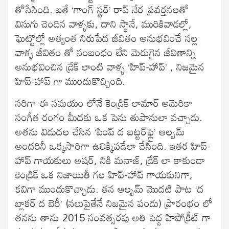
తోసేసింది. ఐతే ‘గాంగ్ స్టర్’ రాప్ నేర ప్రవర్తనలతో
విసుగు చెందిన వాళ్ళకు, దాని స్థానే, మురికివాడల్లో,
ఘెట్టొల్లో అత్యంత నిరుపేద జీవితం అనుభవించే నల్ల
వాళ్ళ జీవితం తో సంబంధం లేని మెరుగైన జీవితాన్ని
అనుభవించిన డ్రేక్ లాంటి వాళ్ళ ‘హిప్-హాప్’ , నిజమైన
హిప్-హాప్ గా ముందుకొచ్చింది.
సరిగా ఈ సమయం లోనే కెండ్రిక్ లామార్ అమెరికా
సంగీత రంగం మీదకు ఒక పెను తుపానులా వచ్చాడు.
అతను విడుదల చేసిన ‘పింప్ ద బట్టర్‌ఫ్లై’ ఆల్బమ్
అందరినీ ఒక్కసారిగా ఉలిక్కిపడేలా చేసింది. ఇతర హిప్-
హాప్ గాయకులు అషర్, నికి మనాజ్, డ్రేక్ లా కాకుండా
కెండ్రిక్ ఒక నిజాయితీ గల హిప్-హాప్ గాయకునిగా,
కవిగా ముందుకొచ్చాడు. తన ఆల్బమ్ మొదటి పాట ‘ద
బ్లాకర్ ద బెరీ’ (నలుపైతేనే నిజమైన పండు) ప్రారంభం లో
తనను తాను 2015 సంవత్సరపు అతి పెద్ద హిపోక్రీట్ గా