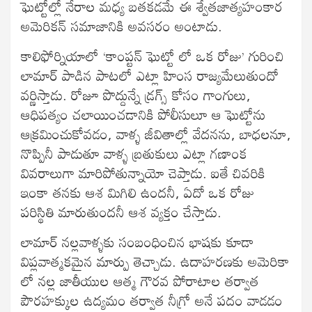
ఘెట్టోల్లో నేరాల మధ్య బతకడమే ఈ శ్వేతజాత్యహంకార
అమెరికన్ సమాజానికి అవసరం అంటాడు.
కాలిఫోర్నియాలో ‘కాంప్టన్ ఘెట్టో లో ఒక రోజు’ గురించి
లామార్ పాడిన పాటలో ఎట్లా హింస రాజ్యమేలుతుందో
వర్ణిస్తాడు. రోజూ పొద్దున్నే డ్రగ్స్ కోసం గాంగులు,
ఆధిపత్యం చలాయించడానికి పోలీసులూ ఆ ఘెట్టోను
ఆక్రమించుకోవడం, వాళ్ళ జీవితాల్లో వేదనను, బాధలనూ,
నొప్పినీ పాడుతూ వాళ్ళ బ్రతుకులు ఎట్లా గణాంక
వివరాలుగా మారిపోతున్నాయో చెప్తాడు. ఐతే చివరికి
ఇంకా తనకు ఆశ మిగిలి ఉందనీ, ఏదో ఒక రోజు
పరిస్థితి మారుతుందనీ ఆశ వ్యక్తం చేస్తాడు.
లామార్ నల్లవాళ్ళకు సంబంధించిన భాషకు కూడా
విప్లవాత్మకమైన మార్పు తెచ్చాడు. ఉదాహరణకు అమెరికా
లో నల్ల జాతీయుల ఆత్మ గౌరవ పోరాటాల తర్వాత
పౌరహక్కుల ఉద్యమం తర్వాత నీగ్రో అనే పదం వాడడం