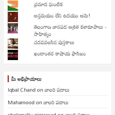
ప్రమాద ఘంటిక
అస్తమయం లేని ఉదయం ఆమె!
తెలంగాణ జానపద ఆశ్రిత కళారూపాలు -
సాహిత్యం
చదవవలసిన పుస్తకాలు
ఖండాంతర కాషాయ ఫాసిజం
మీ అభిప్రాయాలు
Iqbal Chand
on
జాలరి పదాలు
Mahamood
on
జాలరి పదాలు
chelamallu giriprasad
on
జాలరి పదాలు