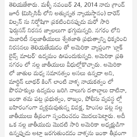
తెలియజేశారు. మళ్ళీ నవంబర్ 24, 2014 నాడు గ్రాండ్
జూరీ (మిస్సిసిపీ లోని అత్యున్నత న్యాయస్థానం) డారెన్
విల్సన్ ను నిర్దోషిగా ప్రకటించినప్పుడు మరో సారి
ఫెర్గుసన్ నిరసన జ్వాలలుగా భగ్గుమన్నది. నగరం లోని
మెజారిటీ నల్లజాతీయులు శ్వేతజాతి ప్రభుత్వాన్ని ధిక్కరించి
నిరసనలు తెలియజేయడం తో అమెరికా వ్యాప్తంగా ‘బ్లాక్
లైవ్స్ మాటర్’ ఉద్యమం ఊపందుకున్నది. అమెరికా ప్రతి
నగరం లో నల్ల జాతీయులు వీధుల్లోకొచ్చారు. అమెరికా
లో జాతుల మధ్య సమానత్వం అసలు ఉన్నదా అని,
మార్టిన్ లూథర్ కింగ్ లాంటి వాళ్ళ నాయకత్వం లో
పౌరహక్కుల ఉద్యమం జరిగి నాలుగు దశాబ్దాలు దాటినా,
ఇంకా తమ పట్ల ప్రభుత్వం, రాజ్యం, పోలీసు వ్యవస్థ ల్లో
బహిరంగంగా వ్యక్తమవుతున్న వివక్ష, హింసల పట్ల నల్ల
జాతీయులు తీవ్రంగా స్పందించడం మొదలుపెట్టారు. అదీ
ఒక నల్ల జాతీయుడు మొదటి సారి అమెరికా అధ్యక్షుడిగా
ఉన్నప్పుడు అట్లా జరగుతుండడం వాళ్ళను ఇంకా తీవ్రంగా