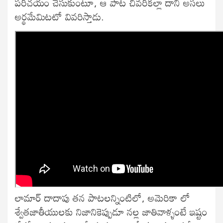
పరిచయం చేసుకుంటూ, ఆ పాట చివరికల్లా దాని అసలు
అర్థమేమిటటో వివరిస్తాడు.
లామార్ దాదాపు తన పాటలన్నింటిలో, అమెరికా లో
శ్వేతజాతీయులకు నిజానికెప్పుడూ నల్ల జాతివాళ్ళంటే ఇష్టం