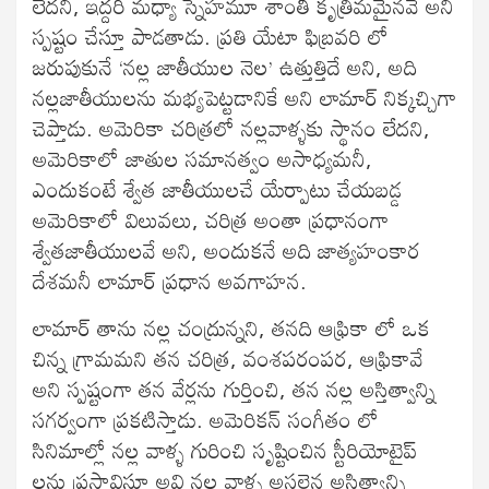
లేదనీ, ఇద్దరి మధ్యా స్నేహమూ శాంతీ కృత్రిమమైనవే అని
స్పష్టం చేస్తూ పాడతాడు. ప్రతి యేటా ఫిబ్రవరి లో
జరుపుకునే ‘నల్ల జాతీయుల నెల’ ఉత్తుత్తిదే అని, అది
నల్లజాతీయులను మభ్యపెట్టడానికే అని లామార్ నిక్కచ్చిగా
చెప్తాడు. అమెరికా చరిత్రలో నల్లవాళ్ళకు స్థానం లేదని,
అమెరికాలో జాతుల సమానత్వం అసాధ్యమనీ,
ఎందుకంటే శ్వేత జాతీయులచే యేర్పాటు చేయబడ్డ
అమెరికాలో విలువలు, చరిత్ర అంతా ప్రధానంగా
శ్వేతజాతీయులవే అని, అందుకనే అది జాత్యహంకార
దేశమనీ లామార్ ప్రధాన అవగాహన.
లామార్ తాను నల్ల చంద్రున్నని, తనది ఆఫ్రికా లో ఒక
చిన్న గ్రామమని తన చరిత్ర, వంశపరంపర, ఆఫ్రికావే
అని స్పష్టంగా తన వేర్లను గుర్తించి, తన నల్ల అస్తిత్వాన్ని
సగర్వంగా ప్రకటిస్తాడు. అమెరికన్ సంగీతం లో
సినిమాల్లో నల్ల వాళ్ళ గురించి సృష్టించిన స్టీరియోటైప్
లను ప్రస్తావిస్తూ అవి నల్ల వాళ్ళ అసలైన అస్తిత్వాన్ని