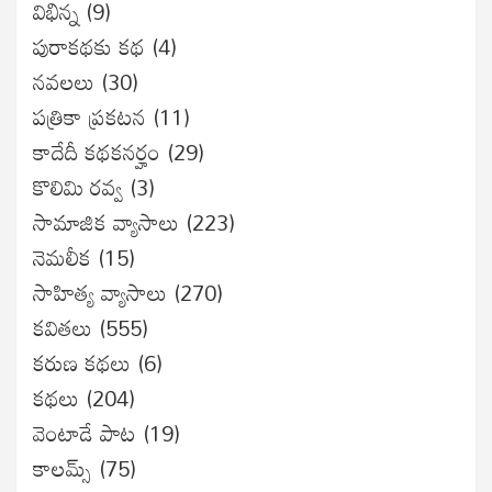
విభిన్న
(9)
పురాకథకు కథ
(4)
నవలలు
(30)
పత్రికా ప్రకటన
(11)
కాదేదీ కథకనర్హం
(29)
కొలిమి రవ్వ
(3)
సామాజిక వ్యాసాలు
(223)
నెమలీక
(15)
సాహిత్య వ్యాసాలు
(270)
కవితలు
(555)
కరుణ కథలు
(6)
కథలు
(204)
వెంటాడే పాట
(19)
కాలమ్స్
(75)