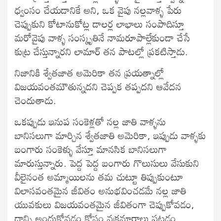
ధ్వంసం చేయడానికే అని, ఒక వైపు నల్లవాళ్ళ పేరు
చెప్పుకుని కోటానుకోట్ల డాలర్ల లాభాలు సంపాదిస్తూ
మరోవైపు వాళ్ళ సంస్కృతినే నామరూపాల్లేకుండా చేసే
కుట్ర చేస్తున్నారని లామార్ తన పాటల్లో ప్రకటిస్తాడు.
నిజానికి శ్వేతజాత అమెరికా తన ప్రయత్నాల్లో
విజయవంతమౌతున్నదని చెప్పక తప్పదని ఆవేదన
చెందుతాడు.
ఒకప్పుడు ఇనుప సంకెళ్లతో నల్ల జాతి వాళ్ళను
బానిసలుగా మార్చిన శ్వేతజాతి అమెరికా, ఇప్పుడు వాళ్ళకు
బంగారు సంకెళ్ళు వేస్తూ మానసిక బానిసలుగా
మారుస్తున్నారు. పెద్ద పెద్ద బంగారు గొలుసులు వేసుకుని
వీలైనంత అమ్మాయిలను తమ చుట్టూ తిప్పుకుంటూ
విలాసవంతమైన జీవితం అనుభవించడమే నల్ల జాతి
యువకులు విజయవంతమైన జీవితంగా చెప్పుకోవడం,
దాన్ని అందుకోవడం కోసం వక్రమార్గాలు పట్టడం