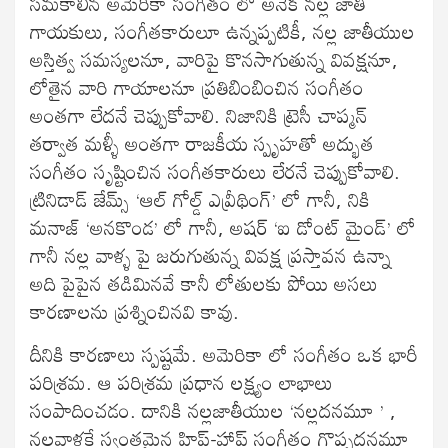
సమకాలీన అమెరికా సంగీతం లో అనేక నల్ల జాతి
గాయకులు, సంగీతకారులూ ఉన్నప్పటికీ, నల్ల జాతీయుల
అస్తిత్వ సమస్యలనూ, వారిపై కొనసాగుతున్న వివక్షనూ,
లోతైన వారి గాయాలనూ ప్రతిబింబించిన సంగీతం
అంతగా లేదనే చెప్పుకోవాలి. నిజానికి ట్రెసీ చాప్మన్
తర్వాత మళ్ళీ అంతగా రాజకీయ స్పృహతో అద్భుత
సంగీతం సృష్టించిన సంగీతకారులు లేరనే చెప్పుకోవాలి.
ట్రినిడాడ్ జేమ్స్ ‘ఆల్ గోల్డ్ ఎవ్రీథింగ్’ లో గానీ, నికి
మనాజ్ ‘అనకొండ’ లో గానీ, అషర్ ‘ఐ డోంట్ మైండ్’ లో
గానీ నల్ల వాళ్ళ పై జరుగుతున్న వివక్ష ప్రస్తావన ఉన్నా
అది పైపైన తడిమినవే కానీ లోతులకు పోయి అసలు
కారణాలను ప్రశ్నించినవి కావు.
దీనికి కారణాలు స్పష్టమే. అమెరికా లో సంగీతం ఒక భారీ
పరిశ్రమ. ఆ పరిశ్రమ ప్రధాన లక్ష్యం లాభాలు
సంపాదించడం. దానికి నల్లజాతీయుల ‘నల్లదనమూ ’ ,
నల్లవాళ్లకే స్వంతమైన హిప్-హాప్ సంగీతం గొప్పదనమూ