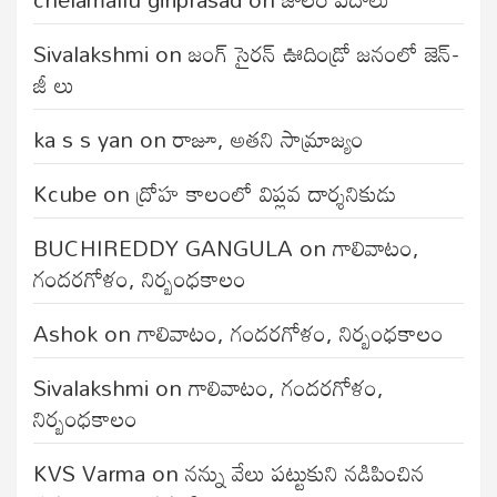
Sivalakshmi
on
జంగ్‌ సైరన్‌ ఊదిండ్రో జనంలో జెన్-
జీ లు
ka s s yan
on
రాజూ, అతని సామ్రాజ్యం
Kcube
on
ద్రోహ కాలంలో విప్లవ దార్శనికుడు
BUCHIREDDY GANGULA
on
గాలివాటం,
గందరగోళం, నిర్బంధకాలం
Ashok
on
గాలివాటం, గందరగోళం, నిర్బంధకాలం
Sivalakshmi
on
గాలివాటం, గందరగోళం,
నిర్బంధకాలం
KVS Varma
on
నన్ను వేలు పట్టుకుని నడిపించిన