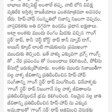
లాభాలు తెచ్చిపెట్టే అంశాలే తప్ప, వాటి లోని వివక్ష
వ్యతిరేక అస్తిత్వ రాజకీయాలు ఎంతమాత్రమూ అవసరం
లేదు. హిప్-హాప్ సంస్కృతిలో నిజాన్ని నిజంగా చెప్పడం,
వాస్తవికతకు అతి దగ్గరగా ఉండడం ప్రధాన లక్షణాలు.
అట్లా అంతకు ముందు రంగం మీదకు వచ్చిన ‘గాంగ్
స్టర్’ రాప్, కానీ ‘వెస్ట్ కోస్ట్’ రాప్ కానీ స్నూప్ డాగ్,
అయిస్ క్యూబ్ లాంటి గాయకులను ప్రముఖంగా
ముందుకు తెచ్చింది. ఐతే వాళ్ళు ఎక్కువగా డ్రగ్స్ గాంగ్స్
తో , నేర ప్రపంచం తో సంబంధాలు కలిగిఉండి, పోలీసు
కేసుల్లో ఇరుక్కుపోయారు. అంతకు ముందు నిజాయితీగా
నల్ల వాళ్ళ జీవితాన్ని ప్రతిబింబించిన హిప్-హాప్
సంగీతాన్ని ‘గాంగ్ స్టర్’ రాప్ మింగేసింది. వినేవాళ్ళకు
‘గాంగ్ స్టర్’ రాప్ నిజంగానే నల్ల వాళ్ళ జీవితాలను
ప్రతిబింబిస్తుందనే భ్రమ కలిగించింది. నిజమైన నల్ల జాతి
జీవితాన్ని ప్రతిబింబించిన హిప్-హాప్ ను ఎక్కువ
అమ్మకాలతో ‘గాంగ్ స్టర్’ రాప్ ఆక్రమించి వెనుకకు