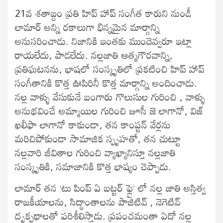
21వ శతాబ్దం ప్రతి హిప్ హాప్ సంగీత కారుని నుండీ
లామార్ అన్ని రకాలుగా భిన్నమైన మార్గాన్ని
అనుసరించాడు. నిజానికి ఇంతకు ముందెవ్వరూ ఇట్లా
రాయలేదు, పాడలేదు. నల్లజాతి ఆత్మగౌరవాన్ని,
ప్రతిఘటనను, భాషలో సంస్కృతిలో ప్రకటించి హిప్ హాప్
సంగీతానికి కొత్త ఊపిరినీ కొత్త మార్గాన్ని అందించాడు.
నల్ల వాళ్ళు వేసుకునే బంగారు గొలుసుల గురించి , వాళ్ళు
అనుభవించే అమ్మాయిల గురించి జూసీ జె లాగానో, విజ్
ఖలీఫా లాగానో కాకుండా, తన కాంప్టన్ వేర్లను
మరిచిపోకుండా సామాజిక స్పృహతో, తన చుట్టూ
నల్లవారి జీవితాల గురించి వ్యాఖ్యానిస్తూ నల్లజాతి
సంస్కృతికి, సమాజానికి కొత్త భాష్యం చెప్పాడు.
లామార్ తన ‘టు పింప్ ఏ బట్టర్ ఫ్లై’ లో నల్ల జాతి అస్తిత్వ
రాజకీయాలను, సిద్ధాంతాలను పాజిటివ్ , నెగెటివ్
దృక్పథాలతో పరిశీలిస్తాడు. ప్రపంచమంతా ఏదో నల్ల