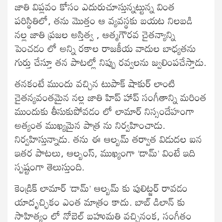
జాతి విప్లవం కోసం ఎదురుచూస్తున్నట్టున్న వింత
పరిస్థితిలో, తను మొత్తం ఆ వ్యవస్థకు బయట నిలబడి
నల్ల జాతి ప్రజల అస్తిత్వ , ఆత్మగౌరవ చైతన్యాన్ని
పెంచడం లో అన్ని రకాల రాజకీయ వాదుల బాధ్యతను
గుర్తు చేస్తూ తన పాటల్లో నిప్పు రవ్వలను జ్వలింపచేస్తాడు.
తనకంటే ముందు వచ్చిన టుపాక్ షాకుర్ లాంటి
చైతన్యవంతమైన నల్ల జాతి హిప్ హాప్ సంగీతాన్ని మరింత
ముందుకు తీసుకుపోవడం లో లామార్ నిస్సందేహంగా
అత్యంత ముఖ్యమైన పాత్ర ను నిర్వహించాడు.
నిర్వహిస్తున్నాడు. తను ఈ ఆల్బమ్ తర్వాత విడుదల ఐన
ఇతర పాటలు, ఆల్బంస్, ముఖ్యంగా ‘డామ్’ వింటే ఇది
స్పష్టంగా తెలుస్తుంది.
కెండ్రిక్ లామార్ ‘డామ్’ ఆల్బమ్ కు పులిట్జర్ రావడం
యాదృచ్ఛికం ఎంత మాత్రం కాదు. బాబ్ డిలాన్ కు
సాహిత్యం లో నోబెల్ బహుమతి వచ్చినంక, సంగీతం