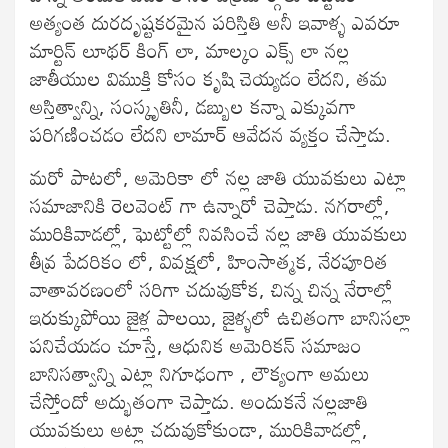
అత్యంత దురదృష్టకరమైన పరిస్తితి అనీ ఇవాళ్ళ ఎవరూ
మార్టిన్ లూథర్ కింగ్ లా, మాల్కం ఎక్స్ లా నల్ల
జాతీయుల విముక్తి కోసం కృషి చెయ్యడం లేదని, తమ
అస్తిత్వాన్ని, సంస్కృతినీ, డబ్బుల కన్నా ఎక్కువగా
పరిగణించడం లేదని లామార్ ఆవేదన వ్యక్తం చేస్తాడు.
మరో పాటలో, అమెరికా లో నల్ల జాతి యువకులు ఎట్లా
సమాజానికి రెలవెంట్ గా ఉన్నారో చెప్తాడు. నగరాల్లో,
మురికివాడల్లో, ఘెట్టోల్లో నివసించే నల్ల జాతి యువకులు
తీవ్ర పేదరికం లో, వివక్షలో, హింసాత్మక, నేరపూరిత
వాతావరణంలో సరిగా చదువుకోక, చిన్న చిన్న నేరాల్లో
ఇరుక్కుపోయి జైళ్ల పాలయి, జైళ్ళలో ఉచితంగా బానిసల్లా
పనిచేయడం చూస్తే, ఆధునిక అమెరికన్ సమాజం
బానిసత్వాన్ని ఎట్లా నిగూఢంగా , లౌక్యంగా అమలు
చేస్తోందో అద్భుతంగా చెప్తాడు. అందుకనే నల్లజాతి
యువకులు అట్లా చదువుకోకుండా, మురికివాడల్లో,