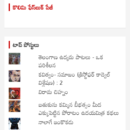
r
కొలిమి ఫేస్‌బుక్ పేజీ
c
h
టాప్ పోస్టులు
తెలంగాణ ఉద్యమ పాటలు - ఒక
పరిశీలన
కవిత్వం- సమాజం (క్రిస్టోఫర్ కాడ్వెల్
విశ్లేషణ) : 2
విరామ చిహ్నం
బతుకును కమ్మిన బీభత్సం మీద
ఎక్కుపెట్టిన పోరాటం ఉదయమిత్ర కథలు
నాలాగే ఇంకొకడు