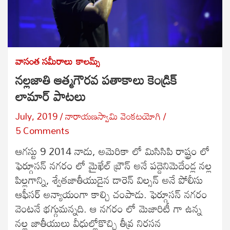
వాసంత సమీరాలు
కాలమ్స్
నల్లజాతి ఆత్మగౌరవ పతాకాలు కెండ్రిక్
లామార్ పాటలు
July, 2019
నారాయణస్వామి వెంకటయోగి
5 Comments
ఆగస్టు 9 2014 నాడు, అమెరికా లో మిసిసిపి రాష్ట్రం లో
ఫెర్గూసన్ నగరం లో మైఖేల్ బ్రౌన్ అనే పద్దెనిమెదేండ్ల నల్ల
పిల్లగాన్ని, శ్వేతజాతీయుడైన డారెన్ విల్సన్ అనే పోలీసు
ఆఫీసర్ అన్యాయంగా కాల్చి చంపాడు. ఫెర్గూసన్ నగరం
వెంటనే భగ్గుమన్నది. ఆ నగరం లో మెజారిటీ గా ఉన్న
నల్ల జాతీయులు వీధుల్లోకొచ్చి తీవ్ర నిరసన