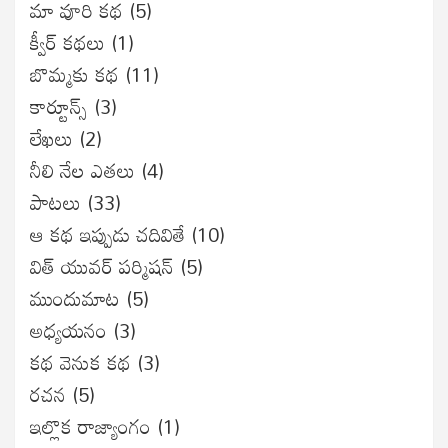
మా వూరి కథ
(5)
క్వీర్ కథలు
(1)
బొమ్మకు కథ
(11)
కార్టూన్స్
(3)
లేఖలు
(2)
నీలి నేల ఎతలు
(4)
పాటలు
(33)
ఆ కథ ఇప్పుడు చదివితే
(10)
విత్ యువర్ పర్మిషన్
(5)
ముందుమాట
(5)
అధ్యయనం
(3)
కథ వెనుక కథ
(3)
రచన
(5)
ఇల్లొక రాజ్యాంగం
(1)