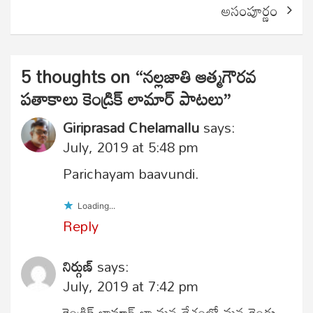
అసంపూర్ణం
5 thoughts on “
నల్లజాతి ఆత్మగౌరవ
పతాకాలు కెండ్రిక్ లామార్ పాటలు
”
Giriprasad Chelamallu
says:
July, 2019 at 5:48 pm
Parichayam baavundi.
Loading...
Reply
నిర్గుణ్
says:
July, 2019 at 7:42 pm
కెండ్రిక్ లామార్ లా మన దేశంలో,మన రెండు