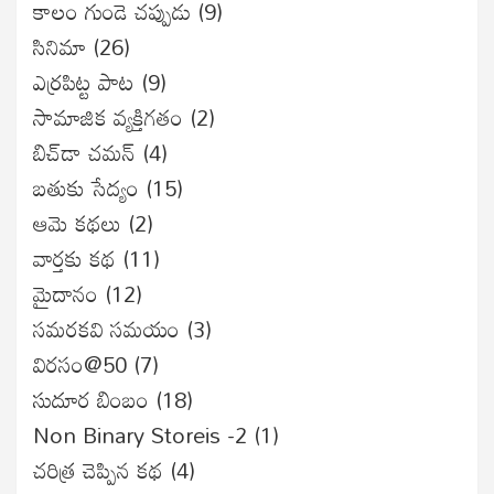
కాలం గుండె చప్పుడు
(9)
సినిమా
(26)
ఎర్రపిట్ట పాట
(9)
సామాజిక వ్యక్తిగతం
(2)
బిచ్‌డా చమన్
(4)
బతుకు సేద్యం
(15)
ఆమె కథలు
(2)
వార్తకు కథ
(11)
మైదానం
(12)
సమరకవి సమయం
(3)
విరసం@50
(7)
సుదూర బింబం
(18)
Non Binary Storeis -2
(1)
చరిత్ర చెప్పిన కథ
(4)