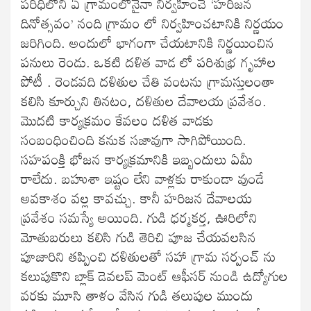
పరిధిలోని ఏ గ్రామంలోనైనా నిర్వహించే ‘హరిజన
దినోత్సవం’ నంది గ్రామం లో నిర్వహించటానికి నిర్ణయం
జరిగింది. అందులో భాగంగా చేయటానికి నిర్ణయించిన
పనులు రెండు. ఒకటి దళిత వాడ లో పరిశుభ్ర గృహాల
పోటీ . రెండవది దళితుల చేతి వంటను గ్రామస్తులంతా
కలిసి కూర్చుని తినటం, దళితుల దేవాలయ ప్రవేశం.
మొదటి కార్యక్రమం కేవలం దళిత వాడకు
సంబంధించింది కనుక సజావుగా సాగిపోయింది.
సహపంక్తి భోజన కార్యక్రమానికి ఇబ్బందులు ఏమీ
రాలేదు. బహుశా ఇష్టం లేని వాళ్లకు రాకుండా వుండే
అవకాశం వల్ల కావచ్చు. కానీ హరిజన దేవాలయ
ప్రవేశం సమస్యే అయింది. గుడి ధర్మకర్త, ఊరిలోని
మోతుబరులు కలిసి గుడి తెరిచి పూజ చేయవలసిన
పూజారిని తప్పించి దళితులతో సహా గ్రామ సర్పంచ్ ను
కలుపుకొని బ్లాక్ డెవలప్ మెంట్ ఆఫీసర్ నుండి ఉద్యోగుల
వరకు మూసి తాళం వేసిన గుడి తలుపుల ముందు