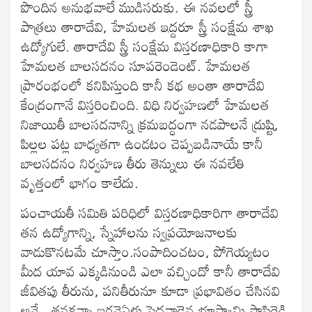
పొందిన అనుభవాలే ముడిసరుకు. ఈ నవలలో స్త్రీ
పాత్రలు తారాదేవి, హేమలత ఇద్దరూ స్త్రీ సంక్షేమ శాఖ
ఉద్యోగులే. తారాదేవి స్త్రీ సంక్షేమ విస్తరణాధికారి కాగా
హేమలత బాలసదనం సూపరెండెంట్. హేమలత
ప్రారంభంలో కనిపిస్తుంది కానీ కథ అంతా తారాదేవి
కేంద్రంగానే విస్తరించింది. విధి నిర్వహణలో హేమలత
నిజాయితీ బాలసదనాన్ని క్రమబద్ధంగా నడపాలనే ద్రుష్టి,
పిల్లల పట్ల బాధ్యతగా ఉండటం చెప్పబడినాయే కానీ
బాలసదనం నిర్వహణ తీరు తెన్నులు ఈ నవలేతి
వృత్తంలో భాగం కాలేదు.
పంచాయతీ సమితి పరిధిలో విస్తరణాధికారిగా తారాదేవి
తన ఉద్యోగాన్ని, స్నేహాలను స్వప్రయోజనాలకు
వాడుకొనటమే చూస్తాం.సంపాదించటం, పోగెయ్యటం
మీద యావ ఎక్కడినుండి ఎలా వచ్చిందో కానీ తారాదేవి
జీవితపు తీరును, పనితీరునూ కూడా ప్రభావితం చేసినవి
అవే . తనకన్నా ఇరవైఏళ్లు పెద్దవాడైన భూస్వామి పాపిరెడ్డి