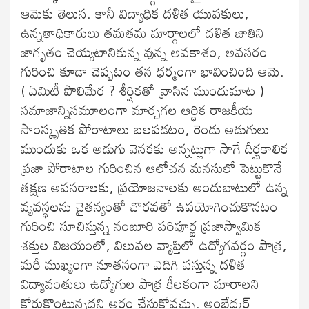
ఆమెకు తెలుస. కానీ విద్యాధిక దళిత యువకులు,
ఉన్నతాధికారులు తమతమ మార్గాలలో దళిత జాతిని
జాగృతం చెయ్యటానికున్న వున్న అవకాశం, అవసరం
గురించి కూడా చెప్పటం తన ధర్మంగా భావించింది ఆమె.
( ఏమిటీ పొలిమేర ? శీర్షికతో వ్రాసిన ముందుమాట )
సమాజాన్నిసమూలంగా మార్చగల ఆర్ధిక రాజకీయ
సాంస్కృతిక పోరాటాలు బలపడటం, రెండు అడుగులు
ముందుకు ఒక అడుగు వెనకకు అన్నట్లుగా సాగే దీర్ఘకాలిక
ప్రజా పోరాటాల గురించిన ఆలోచన మనసులో పెట్టుకొనే
తక్షణ అవసరాలకు, ప్రయోజనాలకు అందుబాటులో ఉన్న
వ్యవస్థలను చైతన్యంతో చొరవతో ఉపయోగించుకొనటం
గురించి సూచిస్తున్న నంబూరి పరిపూర్ణ ప్రజాస్వామిక
శక్తుల విజయంలో, విలువల వ్యాప్తిలో ఉద్యోగవర్గం పాత్ర,
మరీ ముఖ్యంగా నూతనంగా ఎదిగి వస్తున్న దళిత
విద్యావంతులు ఉద్యోగుల పాత్ర కీలకంగా మారాలని
కోరుకొంటున్నదని అర్ధం చేసుకోవచ్చు. అంబేద్కర్