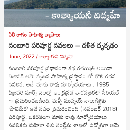
నీలీ రాగం
సాహిత్య వ్యాసాలు
నంబూరి పరిపూర్ణ నవలలు – దళిత దృక్పథం
June, 2022
కాత్యాయనీ విద్మహే
నంబూరి పరిపూర్ణ ప్రధానంగా కథ రచయిత్రి అయినా
నిజానికి ఆమె సృజన సాహిత్య ప్రస్థానం లో తొలి రచన
నవలిక. అదే ‘మాకు రావు సూర్యోదయాలు’. 1985
ఫిబ్రవరి మార్చ్ నెలల్లో ఆంధ్రప్రభ వారపత్రికలో సీరియల్
గా ప్రచురించబడింది. మళ్ళీ ముప్ఫయ్ నాలుగేళ్లకు
‘పొలిమేర’ అనే నవల ప్రచురించింది ( నవంబర్ 2018)
పరిపూర్ణ. ఒకరకంగా మాకు రావు సూర్యోదయాలు
నవలికకు మహిళా శిశు సంక్షేమ శాఖలో ఉద్యోగిగా ఆమె