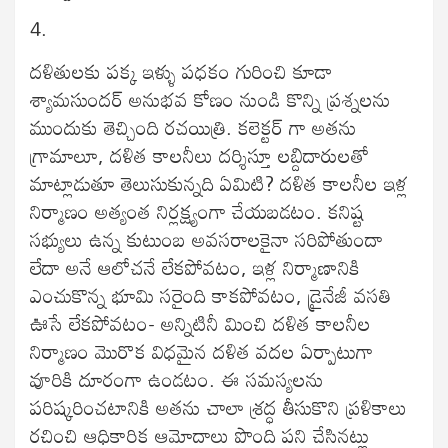
4.
దళితులకు పక్క ఇళ్ళు పధకం గురించి కూడా
శ్యామసుందర్ అనుభవ కోణం నుండి కొన్ని ప్రశ్నలను
ముందుకు తెచ్చింది రచయిత్రి. కలెక్టర్ గా అతను
గ్రామాలూ, దళిత కాలనీలు దర్శిస్తూ లబ్దిదారులతో
మాట్లాడుతూ తెలుసుకున్నది ఏమిటి? దళిత కాలనీల ఇళ్ల
నిర్మాణం అత్యంత నిర్లక్ష్యంగా చేయబడటం. కనిష్ట
సభ్యులు ఉన్న కుటుంబ అవసరాలకైనా సరిపోతుందా
లేదా అనే ఆలోచనే లేకపోవటం, ఇళ్ల నిర్మాణానికి
ఎంచుకొన్న భూమి సరైంది కాకపోవటం, డ్రైనేజీ వసతి
ఊసే లేకపోవటం- అన్నిటినీ మించి దళిత కాలనీల
నిర్మాణం మొరొక విధమైన దళిత వదల ఏర్పాటుగా
వూరికి దూరంగా ఉండటం. ఈ సమస్యలను
పరిష్కరించటానికి అతను చాలా శ్రద్ధ తీసుకొని ప్రళికాలు
రచించి ఆధికారిక ఆమోదాలు పొంది పని చేసినట్లు