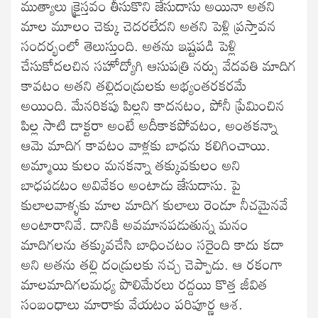
ముత్యాలు క్రైస్తవం తీసుకొని జేసుదాసు అయినా అతని
మాల మూలం చెక్కు చెదరలేదని అతని పెళ్లి ప్రస్తావన
సందర్భంలో తెలుస్తుంది. అతను ఇష్టపడి పెళ్లి
చేసుకోదలచిన సహోద్యోగి ఆసుపత్రి నర్సు వేదవతి మాదిగ
కావటం అతని తల్లిదండ్రులకు అభ్యంతరకరమే
అయింది. మేనరికపు పిల్లని కాదనటం, పోనీ ప్రేమించిన
పిల్ల సాటి డాక్టరా అంటే అదీకాకపోవటం, అంతకన్నా
ఆమె మాదిగ కావటం వాళ్లకు బాధను కలిగించాయి.
అమ్మాయి కులం మనకన్నా తక్కువకులం అని
బాధపడటం అవివేకం అంటాడు జేసుదాసు. పై
కులాలవాళ్ళకు మాల మాదిగ కులాలు రెండూ నీచమైనవే
అంటారానివే. దానికి అవమానపడుతున్న మనం
మాదిగలను తక్కువచేసి బాధించటం సరైంది కాదు కదా
అని అతను తల్లి దండ్రులకు నచ్చ చెప్పాడు. ఆ రకంగా
మాలమాదిగలమధ్య పొలిమేరలు రద్దయి కొత్త జీవిత
సంబంధాలు మారాకు వేయటం పరిపూర్ణ ఆశ.