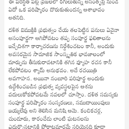
ఈ పరిస్థితి పట్ల ప్రజలలో రగులుతున్న అసంతృప్తి నుండి
ఏదో ఒక పరిష్కారం దొరుకుతుందన్న ఆశాభావం
అతనిది.
దళిత విముక్తికి ప్రభుత్వం చేయ తలపెట్టిన పనులు ఏవైనా
అసంపూర్ణగా ఆగిపోవటం తప్ప సంపూర్ణ ఫలితాలను
ఇచ్చేదిశగా కార్యాచరణను నిర్దేశించటం కానీ, అందుకు
అవసరమైన సామాజిక సాంస్కృతిక భావజాలంలో
మార్పును తీసుకురావటానికి తగిన వ్యూహ రచన కానీ
లేకపోవటం శ్యామ్ అనుభవం. అదే రచయిత్రి
అవగాహన. అయినా నంబూరి పరిపూర్ణ అందుకు
ఉద్దేశించబడిన ప్రభుత్వ వ్యవస్థలపైన ఆశను
వదులుకోకపోవటమే నవలలో చూస్తాం. దళిత సమస్యకు
సంపూర్ణ పరిష్కారం సంస్కరణలు, సముదాయింపులు
ఇయ్యలేవు అని తెలిసిన మనిషి ఆమె. కంచికచర్ల,
చుండూరు, కారంచేడు లాంటి ఘటనలను
ఎదుర్కొనటానికి పోరాటమార్గమే సరియైనది కూడా