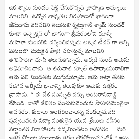
ఇక శ్యామ్ సుందర్ పెళ్లి చేసుకొన్నది బ్రాహ్మణ అమ్మాయి
మాలతిని. ఉద్యోగ బాధ్యతల నిర్వహణలో భాగంగా
జేసుదాసు వేదవతిని తెలుసుకొన్నట్లుగానే శ్యామ్ సుందర్
కూడా ఇన్స్పెక్షన్ లో భాగంగా శ్రీపురంలోని ఝాన్సీ
మహిళా మండలిని దర్శించినప్పుడు అక్కడ టీచర్ గా అన్ని
పనులలో చురుకైన పాత్ర వహిస్తున్న మాలతిని
తొలిసారిగా చూసి తెలుసుకొన్నాడు. అక్కడి నుండి ఆమెను
అభిమానించాడు. ఆ తరువాత స్కూల్ ఉపాధ్యాయురాలిగా
ఆమె పని నిబద్ధతకు ముగ్ధుడయ్యాడు. ఆమె అట్లా తనకు
కలిగిన ఆత్మీయ భావాన్ని తెలుపుతూ ఆమెకు ఉత్తరం
వ్రాసాడు. “ ఈ దేశ సంస్కృతి నన్ను అంటరానివాణ్ణి
చేసింది. నాతో జీవితం పంచుకునేందుకు సాహసమెంతైనా
అవసరం. కులాలు అంతరించాలన్న సంకల్పమనేది
వున్నటువంటి విద్యా వంతులైన యువ శ్రేణులు కనీసం
వర్ణాంతర వివాహాలకు ఉద్యమించటం అవసరం – మరి
ఇతర పోరాట మార్గాలకు తరల లేకపోయినప్పటికీ “ అన్న