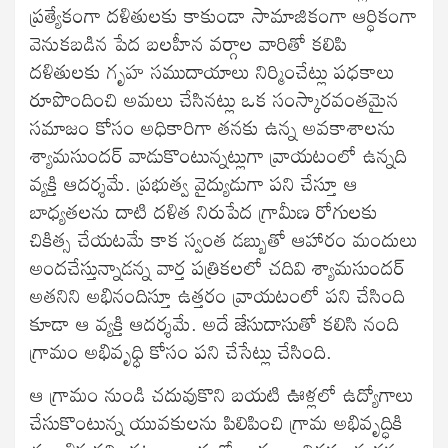
ప్రత్యేకంగా దళితులకు కాకుండా సామాజికంగా ఆర్ధికంగా
వెనుకబడిన పేద బలహీన వర్గాల వారితో కలిపి
దళితులకు గృహ సముదాయాలు నిర్మించేట్లు పధకాలు
రూపొందించి అమలు చేసినట్లు ఒక సంస్కారవంతమైన
సమాజం కోసం అధికారిగా తనకు ఉన్న అవకాశాలను
శ్యామసుందర్ వాడుకొంటున్నట్లుగా వ్రాయటంలో ఉన్నది
వ్యక్తి ఆదర్శమే. ప్రభుత్వ వైద్యుడుగా పని చేస్తూ ఆ
బాధ్యతలను దాటి దళిత నిరుపేద గ్రామీణ రోగులకు
చికిత్స చేయటమే కాక స్వంత డబ్బుతో ఆహారం మందులు
అందచేస్తున్నాడన్న వార్త పత్రికలలో చదివి శ్యామసుందర్
అతనిని అభినందిస్తూ ఉత్తరం వ్రాయటంలో పని చేసింది
కూడా ఆ వ్యక్తి ఆదర్శమే. అదే జేసుదాసుతో కలిసి నంది
గ్రామం అభివృధ్ధి కోసం పని చేసేట్లు చేసింది.
ఆ గ్రామం నుండి చదువుకొని బయటి ఊళ్లలో ఉద్యోగాలు
చేసుకొంటున్న యువకులను పిలిపించి గ్రామ అభివృద్ధికి