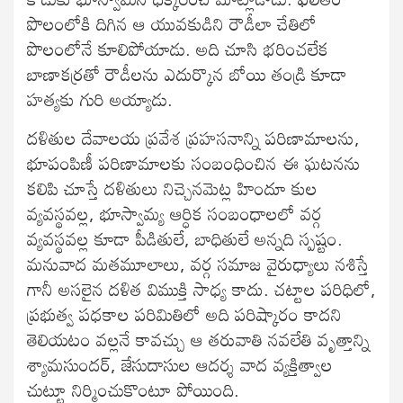
పొలంలోకి దిగిన ఆ యువకుడిని రౌడీలా చేతిలో
పొలంలోనే కూలిపోయాడు. అది చూసి భరించలేక
బాణాకర్రతో రౌడీలను ఎదుర్కొన బోయి తండ్రి కూడా
హత్యకు గురి అయ్యాడు.
దళితుల దేవాలయ ప్రవేశ ప్రహసనాన్ని పరిణామాలను,
భూపంపిణీ పరిణామాలకు సంబంధించిన ఈ ఘటనను
కలిపి చూస్తే దళితులు నిచ్చెనమెట్ల హిందూ కుల
వ్యవస్థవల్ల, భూస్వామ్య ఆర్ధిక సంబంధాలలో వర్గ
వ్యవస్థవల్ల కూడా పీడితులే, బాధితులే అన్నది స్పష్టం.
మనువాద మతమూలాలు, వర్గ సమాజ వైరుధ్యాలు నశిస్తే
గానీ అసలైన దళిత విముక్తి సాధ్య కాదు. చట్టాల పరిధిలో,
ప్రభుత్వ పధకాల పరిమితిలో అది పరిష్కారం కాదని
తెలియటం వల్లనే కావచ్చు ఆ తరువాతి నవలేతి వృత్తాన్ని
శ్యామసుందర్, జేసుదాసుల ఆదర్శ వాద వ్యక్తిత్వాల
చుట్టూ నిర్మించుకొంటూ పోయింది.