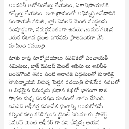
అందరినీ ఆలోచించేట్లు చేయటం, ఏకాభిప్రాయానికి
వచ్చేట్లు చేయటం. ఇలా గ్రామంలో అభివృద్ధి అనేదానికి
పంచాయతీ సమితి, బ్లాక్ డెవలప్ మెంట్ సంస్థలను
సంపూర్ణంగా, సమర్ధవంతంగా ఉపయోగించుకోగలిగిన
ఎరుక కలిగిన ప్రజల చొరవను ప్రాతిపదికగా చేసి
చూపింది రచయిత్రి.
మాకు రావు సూర్యోదయాలు నవలికలో పంచాయతీ
సమితులు, బ్లాక్ డెవలప్ మెంట్ ఆఫీసు లు అవినీతి
లంచగొండి తనం వంటి అరాచక పద్దతులతో కునారిల్లి
పోతున్నాయని విమర్శ పెట్టిన రచయిత్రి పొలిమేర నవలలో
ఆ విధమైన విమర్శను ప్రధాన కథలో భాగంగా కాక
పాత్రల మధ్య సంభషణ రూపంలో భాగం చేసింది.
ఐఎఎస్ ఆఫీసర్ల సమావేశ ఘట్టాన్ని అందుకోసమే
కల్పించినట్లు కనిపిస్తుంది ట్రైబల్ ఏరియా కు ప్రాజెక్ట్
డెవలప్ మెంట్ ఆఫీసర్ గా పని చేస్తున్న ఆయన