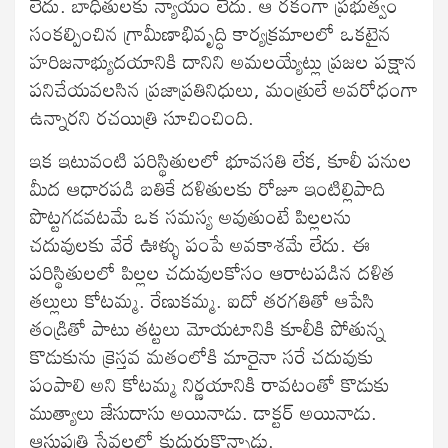
లేదు. బాధితులకు న్యాయం లేదు. ఆ రకంగా ప్రభుత్వం
సంకల్పించిన గ్రామీణాభివృద్ధి కార్యక్రమాలలో ఒకటైన
హరిజనాభ్యుదయానికి దానిని అమలయ్యేట్లు ప్రజల పక్షాన
పనిచేయవలసిన ప్రజాప్రతినిధులు, మంత్రులే అవరోధంగా
ఉన్నారని రచయిత్రి సూచించింది.
ఇక ఇటువంటి పరిస్థితులలో భూవసతి లేక, కూలీ పనుల
మీద ఆధారపడి బతికే దళితులకు రోజూ ఇంటిల్లిపాది
పొట్టగడవటమే ఒక సమస్య అవుతుంటే పిల్లలను
చదువులకు వేరే ఊళ్ళు పంపే అవకాశమే లేదు. ఈ
పరిస్థితులలో పిల్లల చదువులకోసం ఆరాటపడిన దళిత
తల్లులు కోటమ్మ. రేణుకమ్మ. ఐదో తరగతితో ఆపేసి
తండ్రితో పాటు తట్టలు మోయటానికి కూలీకి పోతున్న
కొడుకును క్రెస్తవ మతంలోకి మారైనా సరే చదువుకు
పంపాలి అని కోటమ్మ నిర్ణయానికి రావటంతో కొడుకు
ముత్యాలు జేసుదాసు అయినాడు. డాక్టర్ అయినాడు.
ఆసుపత్రి సేవలలో కుదురుకొన్నాడు.