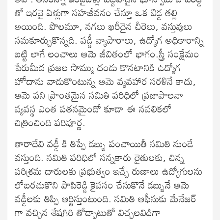
తో ఇరవై ఏళ్లుగా సహజీవనం చేస్తూ ఒక బిడ్డ తల్లి
అయింది. పొలమూ, నగలు ఖరీదైన చీరెలు, వస్తువులు
సమకూర్చుకొన్నది. వడ్డీ వ్యాపారాలు, ఉద్యోగ అధికారాన్ని
బట్టి లాగే లంచాలు ఆమె జీవితంలో భాగం.స్త్రీ సంక్షేమం
పేరుమీద ప్రజల సొమ్ము దండు కొనటానికి ఉద్యోగ
హోదాను వాడుకొంటున్న ఆమె వ్యవహార సరళినే కాదు,
ఆమె పని ప్రాంతమైన సమితి పరిధిలో ప్రజాపాలనా
వ్యవస్థ ఎంత పతనమైందో కూడా ఈ నవలికలో
చిత్రించింది పరిపూర్ణ.
తారాదేవి వడ్డీ కి తిప్పే డబ్బు పంచాయితీ సమితి నుండే
వస్తుంది. సమితి పరిధిలో సన్నకారు రైతులకు, చిన్న
పరిశ్రమ దారులకు ప్రభుత్వం ఇచ్చే రుణాలు ఉద్యోగులను
లోబరచుకొని పాపిరెడ్డి కైవసం చేసుకొనే డబ్బునే ఆమె
వడ్డీలకు తిప్పి ఆర్జిస్తుంటుంది. సమితి ఆఫీసుకు మేనేజర్
గా వచ్చిన శేషగిరి తోడ్పాటుతో విచ్చలవిడిగా