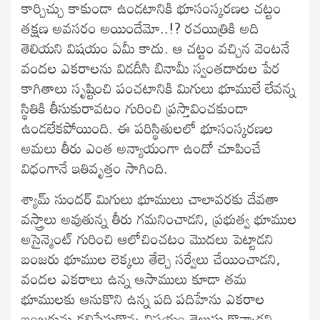
కార్చిచ్చు కాకుండా ఉండటానికి భూసంస్కరణల చట్టం
తక్షణ అవసరం అయిందేమో..!? రచయిత్రికి అది
తెలియని విషయం ఏమీ కాదు. ఆ చట్టం వచ్చిన వెంటనే
వందల ఎకరాలను విడదీసి బినామీ స్వంతదారుల పేర
కాగితాలు సృష్టించి పంచటానికి మిగులు భూములే లేవన్న
స్థితికి తీసుకురావటం గురించి ప్రస్తావించకుండా
ఉండలేకపోయింది. ఈ పరిస్థితులలో భూసంస్కరణల
అమలు తీరు ఎంత అన్యాయంగా ఉందో చూపించే
విధంగానే ఇతివృత్తం సాగింది.
శ్యామ్ సుందర్ మిగులు భూములు చాలావరకు దేవతా
వస్త్రాలు అవుతున్న తీరు గమనించాడని, ప్రభుత్వ భూముల
అసైన్మెంట్ గురించి ఆలోచించటం మొదలు పెట్టాడని
బంజరు భూముల లెక్కలు తేల్చె సర్వేలు చేయించాడని,
వందల ఎకరాలు ఉన్న ఆసాములు కూడా తమ
భూములకు ఆనుకొని ఉన్న పది పదిహేను ఎకరాల
బంజరును కలిపేసుకొన్న విషయం తెలుసు కొన్నాడని