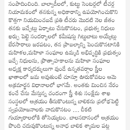
సంపాదించింది. బాల్వాడీలలో, కుట్టు సెంటర్లలో టీచర్ల
నియామకంలో తనకున్న అధికారాన్ని ఉపయోగించుకొని
కొత్తగా నియమించబడే ప్రతి టీచరు మొదటి నెల జీతం
తనకు ఇచ్చేట్లు ఏర్పాటు చేసుకొనటం, ప్రభుత్వ నిధులు
ఖర్చు పెట్టె సందర్భాలలో కమీషన్లు గిట్టుబాటు అయ్యేట్లు
బేరసారాలు జరపటం, తన ప్రాబల్యాన్ని పెంచుకొనటానికి
మహిళల,మహిళా సంఘాల ఉమ్మడి అభివృద్ధికి ప్రభుత్వం
ఇచ్చే నిధులను, ప్రొత్సాహకాలను మహిళా సంఘాల
అధ్యక్ష కార్యదర్శులుగా వుండే ఉన్నతవర్గాల స్త్రీల
ఖాతాలలో జమ అవుతుంటే చూస్తూ ఊరుకోవటం ఆమె
అక్రమార్జన విధానాలలో భాగమే. అంతకు మించిన నేరం
కంచే చేను మేస్తున్న చందంగా స్త్రీ శిశు సంక్షేమ శాఖ
సంస్థలలో ఆశ్రయం తీసుకొంటున్న బాలికను ప్రలోభపెట్టి
స్వప్రయోజనాలకు వాడుకొనటం … చీకటి
గుయ్యారాలలోకి తోసెయ్యటం. బాలసదానంలో ఆశ్రయం
పొంది చదువుకొంటున్న అనాధ బాలిక శ్యామల పట్ల