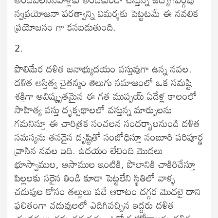
స్వప్రయోజనా పరత్వాన్ని విమర్శకు పెట్టటమే ఈ నవలిక
ప్రయోజనం గా కనబడుతుంది.
2.
పొలిమేర దళిత జనాభ్యుదయం వస్తువుగా ఉన్న నవల.
దళిత అస్తిత్వ చైతన్యం తెలుగు సమాజంలో ఒక సమష్టి
శక్తిగా ఆవిష్కృతమైన ఈ గత ముప్ఫయ్ ఏడేళ్ల కాలంలో
సాహిత్య వస్తు దృక్పథాలలో వస్తున్న మార్పులను
గమనిస్తూ ఈ చారిత్రక సంచలన సందర్భాలనుండి దళిత
సమస్యను తనదైన దృష్టితో సంబోధిస్తూ నంబూరి పరిపూర్ణ
వ్రాసిన నవల ఇది. ఉదయం లేచింది మొదలు
భూస్వాముల, ఆసాముల ఇంటికి, పొలానికి చాకిరిచేస్తూ
పిల్లలకు సరైన తిండి కూడా పెట్టలేని స్థితిలో వాళ్ళ
చదువుల కోసం తల్లులు పడే ఆరాటం దగ్గర మొదలై దాని
ఫలితంగా చదువులలో ఎదిగివచ్చిన ఇద్దరు దళిత