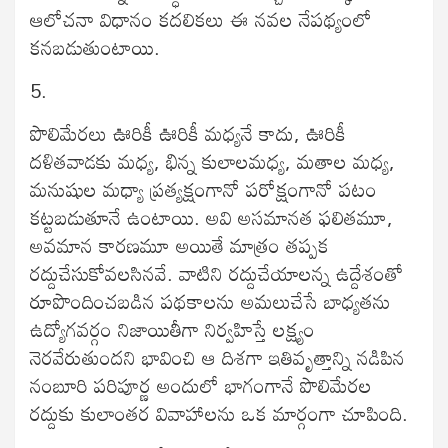
ఆలోచనా విధానం కదలికలు ఈ నవల నేపథ్యంలో
కనబడుతుంటాయి.
5.
పొలిమేరలు ఊరికీ ఊరికీ మధ్యనే కాదు, ఊరికీ
దళితవాడకు మధ్య, భిన్న కులాలమధ్య, మతాల మధ్య,
మనుషుల మధ్యా ప్రత్యక్షంగానో పరోక్షంగానో పటం
కట్టబడుతూనే ఉంటాయి. అవి అసమానత ఫలితమూ,
అవమాన కారణమూ అయితే మాత్రం తప్పక
రద్దుచేసుకోవలసినవే. వాటిని రద్దుచేయాలన్న ఉద్దేశంతో
రూపొందించబడిన పథకాలను అమలుచేసే బాధ్యతను
ఉద్యోగవర్గం నిజాయితీగా నిర్వహిస్తే లక్ష్యం
నెరవేరుతుందని భావించి ఆ దిశగా ఇతివృత్తాన్ని నడిపిన
నంబూరి పరిపూర్ణ అందులో భాగంగానే పొలిమేరల
రద్దుకు కులాంతర వివాహాలను ఒక మార్గంగా చూపింది.