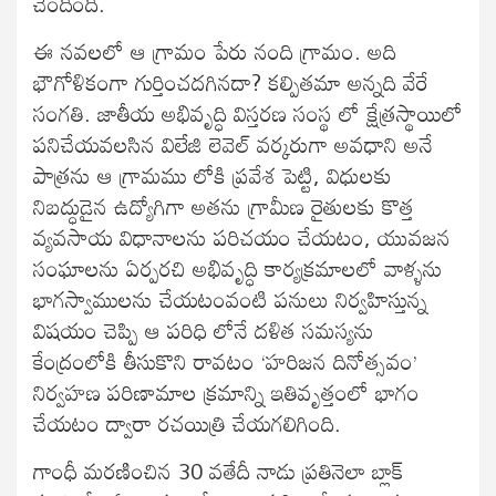
చెందింది.
ఈ నవలలో ఆ గ్రామం పేరు నంది గ్రామం. అది
భౌగోళికంగా గుర్తించదగినదా? కల్పితమా అన్నది వేరే
సంగతి. జాతీయ అభివృద్ధి విస్తరణ సంస్థ లో క్షేత్రస్థాయిలో
పనిచేయవలసిన విలేజి లెవెల్ వర్కరుగా అవధాని అనే
పాత్రను ఆ గ్రామము లోకి ప్రవేశ పెట్టి, విధులకు
నిబద్ధుడైన ఉద్యోగిగా అతను గ్రామీణ రైతులకు కొత్త
వ్యవసాయ విధానాలను పరిచయం చేయటం, యువజన
సంఘాలను ఏర్పరచి అభివృద్ధి కార్యక్రమాలలో వాళ్ళను
భాగస్వాములను చేయటంవంటి పనులు నిర్వహిస్తున్న
విషయం చెప్పి ఆ పరిధి లోనే దళిత సమస్యను
కేంద్రంలోకి తీసుకొని రావటం ‘హరిజన దినోత్సవం’
నిర్వహణ పరిణామాల క్రమాన్ని ఇతివృత్తంలో భాగం
చేయటం ద్వారా రచయిత్రి చేయగలిగింది.
గాంధీ మరణించిన 30 వతేదీ నాడు ప్రతినెలా బ్లాక్