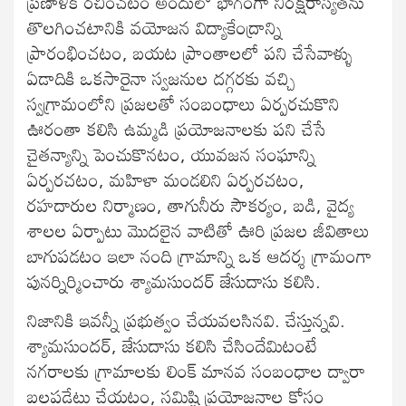
ప్రణాళిక రచించటం అందులో భాగంగా నిరక్షరాస్యతను
తొలగించటానికి వయోజన విద్యాకేంద్రాన్ని
ప్రారంభించటం, బయట ప్రాంతాలలో పని చేసేవాళ్ళు
ఏడాదికి ఒకసారైనా స్వజనుల దగ్గరకు వచ్చి
స్వగ్రామంలోని ప్రజలతో సంబంధాలు ఏర్పరచుకొని
ఊరంతా కలిసి ఉమ్మడి ప్రయోజనాలకు పని చేసే
చైతన్యాన్ని పెంచుకొనటం, యువజన సంఘాన్ని
ఏర్పరచటం, మహిళా మండలిని ఏర్పరచటం,
రహదారుల నిర్మాణం, తాగునీరు సౌకర్యం, బడి, వైద్య
శాలల ఏర్పాటు మొదలైన వాటితో ఊరి ప్రజల జీవితాలు
బాగుపడటం ఇలా నంది గ్రామాన్ని ఒక ఆదర్శ గ్రామంగా
పునర్నిర్మించారు శ్యామసుందర్ జేసుదాసు కలిసి.
నిజానికి ఇవన్నీ ప్రభుత్వం చేయవలసినవి. చేస్తున్నవి.
శ్యామసుందర్, జేసుదాసు కలిసి చేసిందేమిటంటే
నగరాలకు గ్రామాలకు లింక్ మానవ సంబంధాల ద్వారా
బలపడేట్లు చేయటం, సమిష్టి ప్రయోజనాల కోసం