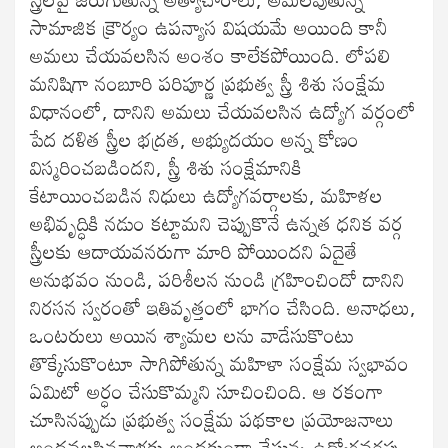
సామాజిక క్రౌర్యం ఉపన్యాస విషయమే అయింది కానీ
అమలు చేయవలసిన అంశం కాలేకపోయింది. లోపలి
మనిషిగా నంబూరి పరిపూర్ణ ప్రభుత్వ స్త్రీ శిశు సంక్షేమ
విధానంలో, దానిని అమలు చేయవలసిన ఉద్యోగ వర్గంలో
పేద దళిత స్త్రీల భద్రత, అభ్యుదయం అన్న కోణం
విస్మరించబడిందని, స్త్రీ శిశు సంక్షేమానికి
కేటాయించబడిన నిధులు ఉద్యోగవర్గాలకు, మహిళల
అభివృద్ధికి నడుం కట్టామని చెప్పుకొనే ఉన్నత ధనిక వర్గ
స్త్రీలకు ఆదాయవనరుగా మారి పోయిందని ఏదైతే
అనుభవం నుండి, పరిశీలన నుండి గ్రహించిందో దానిని
నిరసన స్వరంతో ఇతివృత్తంలో భాగం చేసింది. అనాధలు,
ఒంటరులు అయిన శ్యామల లను వాడేసుకొంటు
తొక్కేసుకొంటూ సాగిపోతున్న మహిళా సంక్షేమ స్వభావం
ఏమిటో అర్ధం చేసుకొమ్మని సూచించింది. ఆ రకంగా
చూసినప్పుడు ప్రభుత్వ సంక్షేమ పథకాల ప్రయోజనాలు
అందవలసినవాళ్లకు అందకుండా చేస్తున్న ఉద్యోగవర్గపు