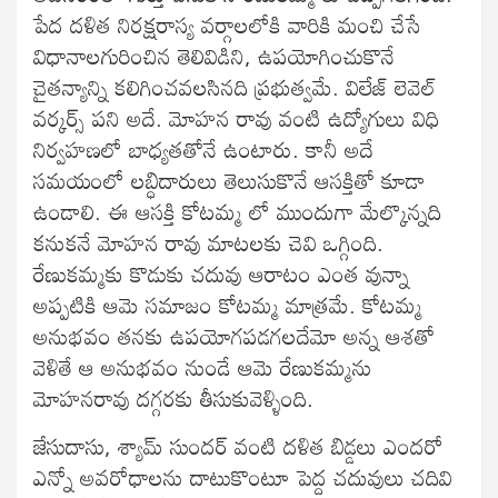
పేద దళిత నిరక్షరాస్య వర్గాలలోకి వారికి మంచి చేసే
విధానాలగురించిన తెలివిడిని, ఉపయోగించుకొనే
చైతన్యాన్ని కలిగించవలసినది ప్రభుత్వమే. విలేజ్ లెవెల్
వర్కర్స్ పని అదే. మోహన రావు వంటి ఉద్యోగులు విధి
నిర్వహణలో బాధ్యతతోనే ఉంటారు. కానీ అదే
సమయంలో లబ్ధిదారులు తెలుసుకొనే ఆసక్తితో కూడా
ఉండాలి. ఈ ఆసక్తి కోటమ్మ లో ముందుగా మేల్కొన్నది
కనుకనే మోహన రావు మాటలకు చెవి ఒగ్గింది.
రేణుకమ్మకు కొడుకు చదువు ఆరాటం ఎంత వున్నా
అప్పటికి ఆమె సమాజం కోటమ్మ మాత్రమే. కోటమ్మ
అనుభవం తనకు ఉపయోగపడగలదేమో అన్న ఆశతో
వెళితే ఆ అనుభవం నుండే ఆమె రేణుకమ్మను
మోహనరావు దగ్గరకు తీసుకువెళ్ళింది.
జేసుదాసు, శ్యామ్ సుందర్ వంటి దళిత బిడ్డలు ఎందరో
ఎన్నో అవరోధాలను దాటుకొంటూ పెద్ద చదువులు చదివి