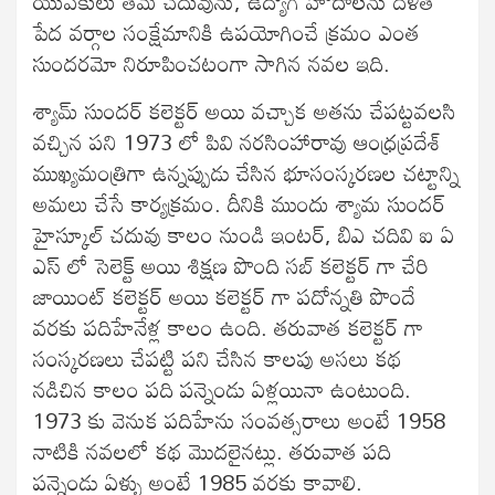
యువకులు తమ చదువును, ఉద్యోగ హోదాలను దళిత
పేద వర్గాల సంక్షేమానికి ఉపయోగించే క్రమం ఎంత
సుందరమో నిరూపించటంగా సాగిన నవల ఇది.
శ్యామ్ సుందర్ కలెక్టర్ అయి వచ్చాక అతను చేపట్టవలసి
వచ్చిన పని 1973 లో పివి నరసింహారావు ఆంధ్రప్రదేశ్
ముఖ్యమంత్రిగా ఉన్నప్పుడు చేసిన భూసంస్కరణల చట్టాన్ని
అమలు చేసే కార్యక్రమం. దీనికి ముందు శ్యామ సుందర్
హైస్కూల్ చదువు కాలం నుండి ఇంటర్, బిఎ చదివి ఐ ఏ
ఎస్ లో సెలెక్ట్ అయి శిక్షణ పొంది సబ్ కలెక్టర్ గా చేరి
జాయింట్ కలెక్టర్ అయి కలెక్టర్ గా పదోన్నతి పొందే
వరకు పదిహేనేళ్ల కాలం ఉంది. తరువాత కలెక్టర్ గా
సంస్కరణలు చేపట్టి పని చేసిన కాలపు అసలు కథ
నడిచిన కాలం పది పన్నెండు ఏళ్లయినా ఉంటుంది.
1973 కు వెనుక పదిహేను సంవత్సరాలు అంటే 1958
నాటికి నవలలో కథ మొదలైనట్లు. తరువాత పది
పన్నెండు ఏళ్ళు అంటే 1985 వరకు కావాలి.