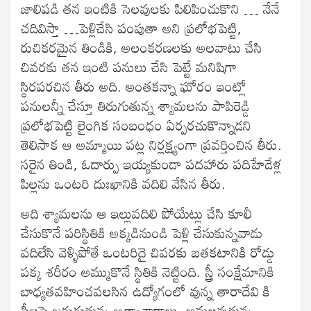
జాలిపడి తన ఇంటికి సెలవులకు పిలిపించుకొని … నేనే
చదివిస్తా …పెళ్లిచేసి పంపుతా అని ప్రలోభపెట్టి,
రుచికరమైన తిండికి, అలంకరణలకు అలవాటు చేసి
చివరకు తన ఇంటి పనులు చేసి పెట్టే మనిషిగా
స్థిరపరచిన తీరు అది. అంతకన్నా ఘోరం ఇంట్లో
పనులన్నీ చేస్తూ తిరుగుతున్న శ్యామలను పాపిరెడ్డి
ప్రలోభపెట్టి లైంగిక సంబంధం ఏర్పరచుకొన్నాడని
తెలిసాక ఆ అమ్మాయి పట్ల నిర్లక్ష్యంగా ప్రవర్తించిన తీరు.
సరైన తిండి, ఓదార్పు ఇయ్యకుండా పదహారు పదిహేడేళ్ల
పిల్లను ఒంటరి దుఃఖానికి వదిలి వేసిన తీరు.
అది శ్యామలను ఆ ఇల్లువదిలి పోయేట్లు చేసి కూలీ
చేసుకొనే పరిస్థితికి అక్కడినుండి పెళ్లి చేసుకున్నవాడు
వదిలేసి వెళ్ళిపోతే ఒంటరిదై చివరకు బతకటానికి రోడ్డు
పక్క శరీరం అమ్ముకొనే స్థితికి నెట్టింది. స్త్రీ సంక్షేమానికి
బాధ్యతవహించవలసిన ఉద్యోగంలో వున్న తారాదేవి కి
స్త్రీలపై జరుగుతున్న అత్యాచారాలు, అమలవుతున్న