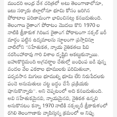
ముందరి ఆంధ్ర దేశ చరిత్రలో అటు తెలంగాణాలోనూ,
ఇటు సర్కారు జిల్లాలోనూ భూమి కోసం జరిగిన
పోరాటాల పరిణామంగా భావించినట్లు కనబడుతుంది.
తెలంగాణ రైతాంగ పోరాటం మొదలు కొని 1970 ల
నాటికి శ్రీకాకుళ గిరిజన రైతాంగ పోరాటంగా నక్సల్ బరీ
మార్గం పట్టిన ఉద్యమాలను స్థూలంగా ప్రస్తావిస్తూ
వాటిలోని “సహేతుకత, న్యాయ నైతికతలు పివి
నరసింహారావు గారి విశాల దృష్టిని ఆకట్టుకున్నాయి.
బహుకొద్దిమంది అగ్రవర్ణాల చేతుల్లో బంధింప బడి వున్న
వందల వేల ఎకరాల భూములకు పరిమితులూ,
పర్యవసాన మిగులు భూముల్ని భూమి లేని నిరుపేదలకు
పంచె అనుమతులు చట్ట బద్ధం చేసే ప్రక్రియకు
పూనుకొన్నారు”. అని చెప్పటంలో అది కనబడుతుంది.
అవి సహేతుకమైనవి, న్యాయమైనవి, నైతికత ఉన్నవి
అనుకొనటం కన్నా 1970 నాటికి నక్సల్బరీ శ్రీకాకుళంలో
రగిలి తెలంగాణాకు వ్యాపిస్తున్న క్రమంలో ఆ నిప్పు