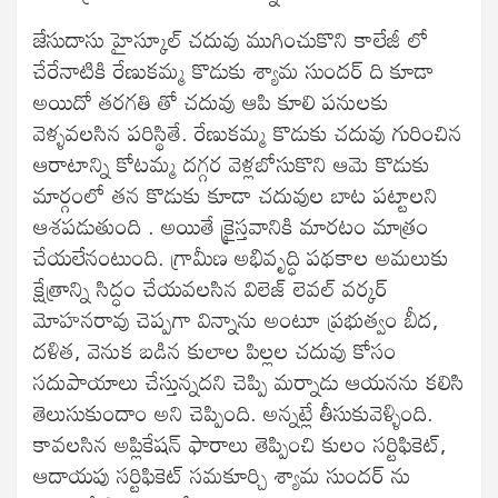
జేసుదాసు హైస్కూల్ చదువు ముగించుకొని కాలేజీ లో
చేరేనాటికి రేణుకమ్మ కొడుకు శ్యామ సుందర్ ది కూడా
అయిదో తరగతి తో చదువు ఆపి కూలి పనులకు
వెళ్ళవలసిన పరిస్థితే. రేణుకమ్మ కొడుకు చదువు గురించిన
ఆరాటాన్ని కోటమ్మ దగ్గర వెళ్లబోసుకొని ఆమె కొడుకు
మార్గంలో తన కొడుకు కూడా చదువుల బాట పట్టాలని
ఆశపడుతుంది . అయితే క్రైస్తవానికి మారటం మాత్రం
చేయలేనంటుంది. గ్రామీణ అభివృద్ధి పథకాల అమలుకు
క్షేత్రాన్ని సిద్ధం చేయవలసిన విలెజ్ లెవల్ వర్కర్
మోహనరావు చెప్పగా విన్నాను అంటూ ప్రభుత్వం బీద,
దళిత, వెనుక బడిన కులాల పిల్లల చదువు కోసం
సదుపాయాలు చేస్తున్నదని చెప్పి మర్నాడు ఆయనను కలిసి
తెలుసుకుందాం అని చెప్పింది. అన్నట్లే తీసుకువెళ్ళింది.
కావలసిన అప్లికేషన్ ఫారాలు తెప్పించి కులం సర్టిఫికెట్,
ఆదాయపు సర్టిఫికెట్ సమకూర్చి శ్యామ సుందర్ ను