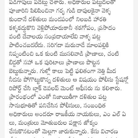
పడిగాపులు పడేట్లు చేశారు. అధికారుల పట్టుదలతో
పూజారిని పిలిపించినా గర్భ గుడి దాపులకైనా వెళ్ళ
కుండానే దళితులు మండపంలో నిలబడి హారతి
కళ్ళకద్దుకొని వెళ్లిపోయారుకానీ శఠగోపం, ప్రసాదం
వంటి దేవాలయ సంప్రదాయాలేవి వాళ్ళ పట్ల
పాటించబడలేదు. సరిగదా మరునాడే మాలపల్లికి
నిప్పంటించి ఒక కుంటి ముసలివాడి ప్రాణాలు, చంటి
బిడ్డతో సహా ఒక పురిటాలు ప్రాణాలు పొట్టన
బెట్టుకున్నారు. గుళ్లో కాలు పెట్టి ఫలితంగా నెత్తి మీద
నీడను పోగొట్టుకొన్న దళితులు ఆ విషయం పోలీసు స్టేషన్లో
రిపోర్ట్ చేసి బ్లాక్ డెవలప్ మెంట్ ఆఫీసరు ను కలిశారు.
ప్రారంభంలో ఎంతో నిజాయితీగా దళితుల పట్ల
సానుభూతితో పనిచేసిన పోలీసులు, సంబంధిత
అధికారులు అందరూ రాజకీయ నాయకులు, ఎం ఎల్ ఏ
లు, మంత్రులు మోతుబరుల పక్షాన జోక్యం
చేసుకొనటంతో మెల్లగా జారుకున్నారు. కేసు విచారణ