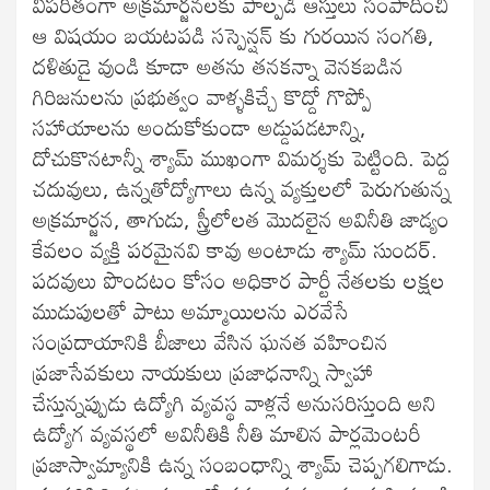
విపరీతంగా అక్రమార్జనలకు పాల్పడి ఆస్తులు సంపాదించి
ఆ విషయం బయటపడి సస్పెన్షన్ కు గురయిన సంగతి,
దళితుడై వుండి కూడా అతను తనకన్నా వెనకబడిన
గిరిజనులను ప్రభుత్వం వాళ్ళకిచ్చే కొద్దో గొప్పో
సహాయాలను అందుకోకుండా అడ్డుపడటాన్ని,
దోచుకొనటాన్నీ శ్యామ్ ముఖంగా విమర్శకు పెట్టింది. పెద్ద
చదువులు, ఉన్నతోద్యోగాలు ఉన్న వ్యక్తులలో పెరుగుతున్న
అక్రమార్జన, తాగుడు, స్త్రీలోలత మొదలైన అవినీతి జాడ్యం
కేవలం వ్యక్తి పరమైనవి కావు అంటాడు శ్యామ్ సుందర్.
పదవులు పొందటం కోసం అధికార పార్టీ నేతలకు లక్షల
ముడుపులతో పాటు అమ్మాయిలను ఎరవేసే
సంప్రదాయానికి బీజాలు వేసిన ఘనత వహించిన
ప్రజాసేవకులు నాయకులు ప్రజాధనాన్ని స్వాహా
చేస్తున్నప్పుడు ఉద్యోగి వ్యవస్థ వాళ్లనే అనుసరిస్తుంది అని
ఉద్యోగ వ్యవస్థలో అవినీతికి నీతి మాలిన పార్లమెంటరీ
ప్రజాస్వామ్యానికి ఉన్న సంబంధాన్ని శ్యామ్ చెప్పగలిగాడు.