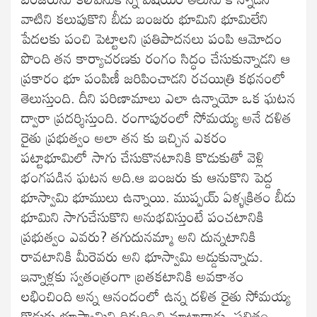
వాటిని కలుపుకొని బీడు బంజరు భూమిని భూమిలేని
పేదలకు పంచి పెట్టాలని ప్రతిపాదనలు పంపి ఆమోదం
పొంది తన కార్యాచరణకు రంగం సిద్ధం చేసుకున్నాడని ఆ
ప్రకారం భూ పంపిణీ జరిపించాడని రచయిత్రి కథనంలో
తెలుస్తుంది. దీని పరిణామాలు ఎలా ఉన్నాయో ఒక ఘటన
ద్వారా ప్రదర్శిస్తుంది. రంగాపురంలో సోమయ్య అనే దళిత
రైతు ప్రభుత్వం అలా తన కు ఇచ్చిన ఎకరం
పట్టాభూమిలో సాగు చేసుకొనటానికి కొడుకుతో వెళ్లి
భంగపడిన ఘటన అది.ఆ బంజరు కు ఆనుకొని పెద్ద
భూస్వామి భూములు ఉన్నాయి. ముప్పయ్ ఏళ్ళక్రితం బీడు
భూమిని సాగుచేసుకొని అనుభవిస్తుంటే పంచటానికి
ప్రభుత్వం ఎవరు? తగుదునమ్మా అని దున్నటానికి
రావటానికి మీరెవరు అని భూస్వామి అడ్డుకున్నాడు.
ఇన్నాళ్లకు స్వతంత్రంగా బ్రతకటానికి అవకాశం
లభించింది అన్న ఆనందంలో ఉన్న దళిత రైతు సోమయ్య
కొడుకు భూస్వామిని ధిక్కరించి మాట్లాడాడు. ఫలితం