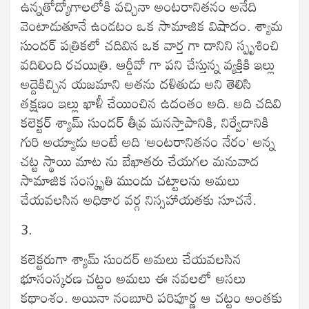
ఉన్నతోద్యోగాలలోకి వచ్చినా అంటరానితనం అనేది
వెంటాడుతూనే ఉండటం ఒక సామాజిక విషాదం. శ్యామ
సుందర్ పత్రికలో చదివిన ఒక వార్త గా దానిని స్పృశించి
వదిలింది రచయిత్రి. ఆర్డీవో గా పని చేస్తున్న వ్యక్తికి ఇల్లు
అద్దెకిచ్చిన యజమాని అతను దళితుడు అని తెలిసి
తక్షణం ఇల్లు ఖాళీ చేయించిన ఉదంతం అది. అది చదివి
కలెక్టర్ శ్యామ్ సుందర్ తీవ్ర మనస్తాపానికి, నిర్వేదానికి
గురి అయ్యాడు అంటే అది ‘అంటరానితనం నేరం’ అన్న
చట్ట స్థాయి మాట ను బేఖాతరు చేయగల మనువాద
సామాజిక సంస్కృతి ముందు చట్టాలను అమలు
చేయవలసిన అధికార వర్గ నిస్సహాయతకు సూచనే.
3.
కలెక్టరుగా శ్యామ్ సుందర్ అమలు చేయవలసిన
భూసంస్కరణ చట్టం అమలు ఈ నవలలో అసలు
కథాంశం. అయినా నంబూరి పరిపూర్ణ ఆ చట్టం అంతకు