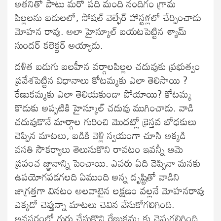
అతనితో పాటు మరో పది మంది నందిగం గ్రామ
పిల్లలను బడులలో, సోషల్ వెల్ఫేర్ హాస్టళ్లలో చేర్పించాడు
మోహన రావు. అలా హైస్కూల్ బయటపెట్టిన శ్యామ్
సుందర్ కలెక్టర్ అయ్యాడు.
దళిత బడుగు బలహీన వర్గాలపిల్లల చదువుకు ప్రభుత్వం
ప్రవేశపెట్టిన విధానాలు కోటమ్మకు ఎలా తెలిసాయి ?
రేణుకమ్మకు ఎలా తెలియకుండా పోయాయి? కోటమ్మ
కొడుకు అప్పటికి హైస్కూల్ చదువు ముగించాడు. వాడి
చదువుకొనే మార్గాల గురించి మొదట్లో క్రెస్తవ బోధకులు
చెప్పిన మాటలు, బడికి వెళ్లి స్వయంగా చూసి అక్కడి
వసతి సౌకర్యాలు తెలుసుకొని రావటం ఇవన్నీ ఆమె
ప్రపంచ జ్ఞానాన్ని పెంచాయి. ఎవరు ఏది చెప్పినా మనకు
ఉపయోగపడగలది ఏముంది అన్న దృష్టితో వాడిని
జాగ్రత్తగా వినటం అలవాటైన లక్షణం వల్లనే మోహనరావు
ఎక్కడో చెప్తున్నా మాటలు చెవిన వేసుకోగలిగింది.
అవసరంలో గుర్తు చేసుకొని రేణుకమ్మ కు చెప్పగలిగింది.