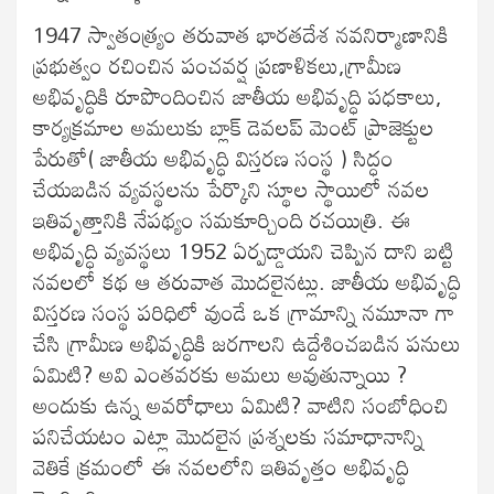
1947 స్వాతంత్య్రం తరువాత భారతదేశ నవనిర్మాణానికి
ప్రభుత్వం రచించిన పంచవర్ష ప్రణాళికలు,గ్రామీణ
అభివృద్ధికి రూపొందించిన జాతీయ అభివృద్ధి పధకాలు,
కార్యక్రమాల అమలుకు బ్లాక్ డెవలప్ మెంట్ ప్రాజెక్టుల
పేరుతో( జాతీయ అభివృద్ధి విస్తరణ సంస్థ ) సిద్ధం
చేయబడిన వ్యవస్థలను పేర్కొని స్థూల స్థాయిలో నవల
ఇతివృత్తానికి నేపథ్యం సమకూర్చింది రచయిత్రి. ఈ
అభివృద్ధి వ్యవస్థలు 1952 ఏర్పడ్డాయని చెప్పిన దాని బట్టి
నవలలో కథ ఆ తరువాత మొదలైనట్లు. జాతీయ అభివృద్ధి
విస్తరణ సంస్థ పరిధిలో వుండే ఒక గ్రామాన్ని నమూనా గా
చేసి గ్రామీణ అభివృద్ధికి జరగాలని ఉద్దేశించబడిన పనులు
ఏమిటి? అవి ఎంతవరకు అమలు అవుతున్నాయి ?
అందుకు ఉన్న అవరోధాలు ఏమిటి? వాటిని సంబోధించి
పనిచేయటం ఎట్లా మొదలైన ప్రశ్నలకు సమాధానాన్ని
వెతికే క్రమంలో ఈ నవలలోని ఇతివృత్తం అభివృద్ధి