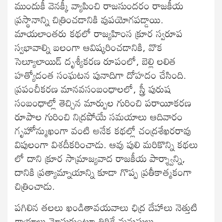
ముందుకీ వెనక్కీ వ్యాపించి రాజసుందరం రాజకీయ
ప్రస్థానాన్ని చిత్రించడానికి వుపయోగపడ్డాయి.
మాయలాంతరు కథలో రాజ్యహింస క్రూర స్వరూప
స్వభావాల్ని బలంగా ఆవిష్కరించడానికి, వొక
సెల్యూలాయిడ్ దృశ్యీకరణ రూపంలో, బెల్లి లలిత
హత్యోదంత సంఘటన పునాదిగా దోహదం చేసింది.
ప్రపంచీకరణ మానవసంబంధాలలో, స్త్రీ పురుష
సంబంధాల్లో తెచ్చిన మార్పుల గురించి పరాయీకరణ
రూపాల గురించి నిద్రపోయే సమయాలు ఆదివారం
గృహోన్ముఖంగా వంటి అనేక కథల్లో చంద్రశేఖరరావు
విపులంగా విశదీకరించాడు. ఆవు పులి మరికొన్ని కథలు
లో దాని క్రూర సామ్రాజ్యవాద రాజకీయ పార్శ్వాన్ని,
దానికి ప్రత్యామ్నాయాన్ని కూడా గొప్ప ప్రతీకాత్మకంగా
చిత్రించాడు.
పగిలిన తలలు ఖండితావయవాలు ఛిద్ర దేహాలు నెత్తుటి
గాయాలు మోసుకుంటూ తిరిగే మనుషులు,