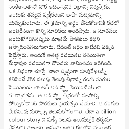
సంకేతాలతోనో వొక అధివాస్తవిక చిత్రాన్ని నిర్మిస్తాడు.
అందుకు తనదైన వ్యక్తీకరణనీ భాషా మధ్యమాన్నీ
యెన్నుకుంటాడు. ఈ క్రమాన్ని అర్థం చేసుకోడానికి కథలో
అంతర్లీనంగా కొన్ని సూచికలు అందిస్తాడు. ఆ సూచనలు
అందుకోగలిగినప్పుడు మాత్రమే పాఠకులు కథని
ఆస్వాదించగలుగుతారు. లేదంటే అర్థం కాలేదని పక్కన
పెట్టేస్తారు. అందుకే అతణ్ణి రచయితల రచయితగా
మేధావుల రచయితగా కొందరు భావించడం జరిగింది.
ఒక విధంగా చూస్తే ‘చాలా స్పష్టంగా రూపురేఖలన్నీ
కనిపించే వొక నలుపు తెలుపు చిత్రాన్ని రంగు రంగుల
పెయింటింగ్ లా అదీ అబ్ స్ట్రాక్ట్ పెయింటింగ్ లా’
మార్చాడతను. ఆ అబ్ స్ట్రాక్ట్ చిత్రంలో రూపాల్ని
పోల్చుకోడానికి పాఠకులు ప్రయత్నం చేయాలి. ఆ రంగుల
మేళవింపు మర్మాన్ని తెలుసుకోగలగాలి. లేదా a billion
colour story ని మళ్ళీ నలుపు తెలుపుల్లోకి తర్జుమా
చేసుకొని చూడాలి. అప్పుడు అతని కథల్లోని మాంత్రిక