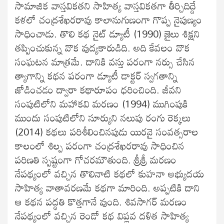
సామాజిక వాస్తవికతని సాహిత్య వాస్తవికతగా తీర్చిదిద్దే
కళలో చంద్రశేఖరరావు కాలానుగుణంగా గొప్ప నైపుణ్యం
సాధించాడు. తొలి కథ నైట్ డ్యూటీ (1990) జైలు శిక్షని
తప్పించుకున్న వొక వుద్యకారుడిది. అది కేవలం వొక
సంఘటన మాత్రమే. దానికి వస్తు పరంగా నర్సు చేసిన
త్యాగాన్ని కథన పరంగా డ్యూటీ డాక్టర్ స్వగతాన్ని
జోడించడం ద్వారా కథారూపం ధరించింది. జీవని
సంపుటిలోని మహాకవి మరణం (1994) ముగింపుకి
ముందు సంపుటిలోని సూర్యుని నలుపు రంగు రెక్కలు
(2014) కథలు పరిశీలించినపుడు యిరవై సంవత్సరాల
కాలంలో శిల్ప పరంగా చంద్రశేఖరరావు సాధించిన
పరిణతి స్పష్టంగా గోచరమౌతుంది. శ్రీశ్రీ మరణం
నేపథ్యంలో వచ్చిన తొలినాటి కథలో కుహనా అభ్యుదయ
సాహిత్య వాతావరణమే కథగా మారింది. అప్పటికి దాని
ఆ కథన పద్ధతి కొత్తగానే వుంది. శివసాగర్ మరణం
నేపథ్యంలో వచ్చిన రెండో కథ విప్లవ దళిత సాహిత్య