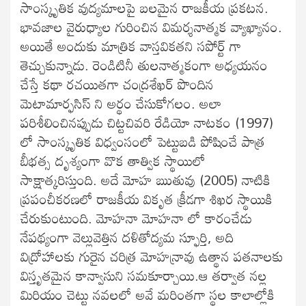
సాంస్కృతిక వుద్యమాలపై బలమైన రాజకీయ ప్రకటన.
భావజాల వైరుధ్యాల గురించిన విమర్శనాత్మక వ్యాఖ్యానం.
అయితే అందుకు మాత్రిక వాస్తవికతని సపోర్ట్ గా
తెచ్చుకున్నాడు. రెండిటినీ తులనాత్మకంగా అధ్యయనం
చేస్తే కథా రచయితగా చంద్రశేఖర్ పొందిన
మెటామార్ఫసిస్ ని అర్థం చేసుకోగలం. అలా
పరిశీలించినప్పుడు చిట్టచివరి రేడియో నాటకం (1997)
లో సాంస్కృతిక విధ్వంసంలో పెట్టుబడి పోషించే పాత్ర
బీభత్స దృశ్యంగా వొక తాత్విక స్థాయిలో
సాక్షాత్కరిస్తుంది. అదే మోహ ఋతువు (2005) నాటికి
ప్రపంచీకరణలో రాజకీయ వికృత క్రీడగా శిఖర స్థాయికి
చేరుకుంటుంది. మోహనా మోహనా లో కారంచేడు
నేపథ్యంగా వెల్లువెత్తిన దళితోద్యమ స్ఫూర్తి, అది
విద్రోహాలకు గురైన చరిత్ర మోహన్రావు ఉత్థాన పతనాలకు
విస్తృతమైన కాన్వాసుని సమకూర్చాయి.ఆ తర్వాత నల్ల
మిరియం చెట్టు నవలలో అవే మరింతగా స్థల కాలాల్లోకి