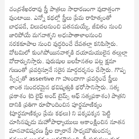
చంద్రశేఖరరావు స్త్రీ పాత్రలు సాధారణంగా వుదాత్తంగా
వుంటాయి. ఎన్నో కథల్లో స్త్రీలు ప్రేమ రాహిత్యంతో
బాధపడే, విలువలనుంచి పతనమయ్యే, జీవితం నుంచి
జారిపోయే మగవాళ్ళని అధఃపాతాళాలనుంచి
నరకకూపాల నుంచి వుద్ధరించే దేవతల్లా కనిపిస్తారు.
వోటమిలో కుంగిపోయినవాళ్ళకి దయామయులైన తల్లుల్లా
వోదార్పునిస్తారు. పురుషుల బలహీనతల పట్ల క్షమా
గుణంతో ప్రవర్తిస్తూనే సరైన మార్గదర్శనం చేస్తారు. గొప్ప
స్వేచ్చతో assertive గా హుందాగా ప్రవర్తించే స్త్రీలు
శాంత సుందరమైన భవిష్యత్తుకి భరోసానిస్తారు. సత్య
ప్రకాశం (ది లైఫ్ అండ్ టైమ్స్ ఆఫ్ సత్యప్రకాశం) పాత్రని
దానికి ప్రతిగా రూపొందించిన పూర్ణమాణిక్యం
(పూర్ణమాణిక్యం ప్రేమ కథలు) ని పక్కపక్కన పెట్టి
చూసినప్పుడు మహోపాధ్యాయులు ఆకాంక్షించిన నూతన
మానవావిష్కరణ స్త్రీల ద్వారానే సాధ్యమౌతుందన్న
రచయిత ఆంతర్యం అర్థమౌతుంది. స్త్రీ పురుషుల మధ్య