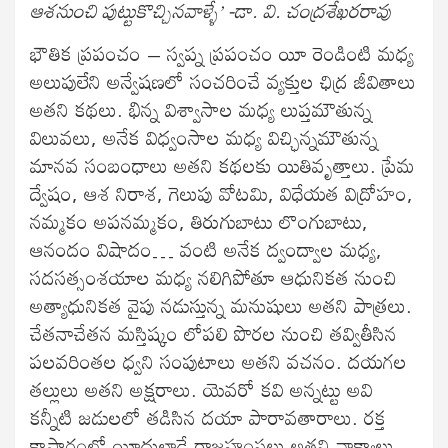
ఆశనుంచి పుట్టుకొచ్చినవాళ్ళే’ -డా. వి. చంద్రశేఖరరావు
భౌతిక ప్రపంచం – స్వప్న ప్రపంచం యీ రెండింటి మధ్య
అలుపులేని అన్వేషణలో సంచరించే వ్యక్తుల ఛిద్ర జీవితాలు
అతని కథలు. భిన్న విశ్వాసాల మధ్య లుప్తమౌతున్న
విలువలు, అనేక విధ్వంసాల మధ్య విచ్ఛిన్నమౌతున్న
మానవ సంబంధాలు అతని కథలకు యితివృత్తాలు. ప్రేమ
ద్వేషం, ఆశ నిరాశ, గెలుపు వోటమి, విధేయత విద్రోహం,
నమ్మకం అపనమ్మకం, తిరుగుబాటు లొంగుబాటు,
ఆనందం విషాదం… వంటి అనేక ద్వంద్వాల మధ్య,
సదసత్సంశయాల మధ్య నలిగిపోతూ ఆధునికత నుంచి
అత్యాధునికత వైపు నడుస్తున్న మనుషులు అతని పాత్రలు.
చేతనాచేతన మస్తిష్కం లోపలి పొరల నుంచి తవ్వితీసిన
పలవరింతల ధ్వని సంపుటాలు అతని వచనం. దయగల
తల్లులు అతని అక్షరాలు. యెవరో కవి అన్నట్టు అవి
కన్నీటి జడులలో తడిసిన దయా పారావతారాలు. రక్త
కాసారంలో యీదులాడే రాజహంసలు అతని వాక్యాలు.