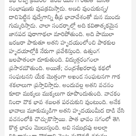
సంభాషణకు వుపక్రమిస్తాడు. అణచి వుంచుకున్న/
దాచిపెట్టిన వుద్వేగాన్ని తీవ్ర భావావేశంతో మన ముందు
గుమ్మరిస్తాడు. చాలా సందర్భాల్లో అది కవితాత్మకమైన
జానపద పురాగాథలా మారిపోతుంది. అది పాములా
జరజరా పాకుతూ అతని హృదయంలోంచి పాఠకుల
హృదయాల్లోకి నేరుగా ప్రవేశిస్తుంది. ఉత్తుంగ
జలపాతంలా దూకుతుంది. విద్యుత్తరంగంలా
ప్రసారమౌతుంది. అయితే; చంద్రశేఖరరావు కథలో
సంఘటనని యేక మొత్తంగా అఖండ సంఘటనగా గాక
శకలాలుగా ప్రస్తావిస్తాడు. అందువల్ల అతని వచనం
కూడా ముక్కలు ముక్కలుగా రూపొందుతుంది. వాచకం
నిండా వొక భావ శబలత పరచుకుని వుంటుంది. అనేక
భావాలు మూకుమ్మడిగా అతని హృదయంమీద దాడి చేసి
వచనంలోకి చొచ్చుకొస్తాయి. పాత భావం సగంలో తెగి
కొత్త భావం మొలుస్తుంది. అవి సముద్రపు అలల్లా
నిర్విరామంగా వొకదాని వెంట మరొకటి తరుము