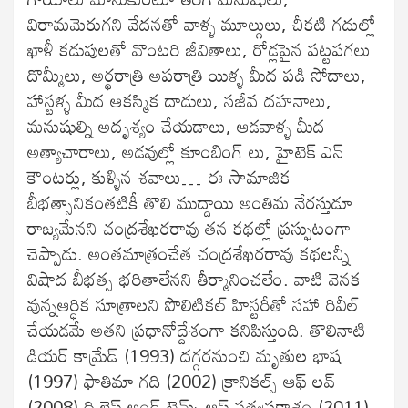
విరామమెరుగని వేదనతో వాళ్ళ మూల్గులు, చీకటి గదుల్లో
ఖాళీ కడుపులతో వొంటరి జీవితాలు, రోడ్లపైన పట్టపగలు
దొమ్మీలు, అర్థరాత్రి అపరాత్రి యిళ్ళ మీద పడి సోదాలు,
హాస్టళ్ళ మీద ఆకస్మిక దాడులు, సజీవ దహనాలు,
మనుషుల్ని అదృశ్యం చేయడాలు, ఆడవాళ్ళ మీద
అత్యాచారాలు, అడవుల్లో కూంబింగ్ లు, హైటెక్ ఎన్
కౌంటర్లు, కుళ్ళిన శవాలు… ఈ సామాజిక
బీభత్సానికంతటికీ తొలి ముద్దాయి అంతిమ నేరస్తుడూ
రాజ్యమేనని చంద్రశేఖరరావు తన కథల్లో ప్రస్ఫుటంగా
చెప్పాడు. అంతమాత్రంచేత చంద్రశేఖరరావు కథలన్నీ
విషాద బీభత్స భరితాలేనని తీర్మానించలేం. వాటి వెనక
వున్నఆర్ధిక సూత్రాలని పొలిటికల్ హిస్టరీతో సహా రివీల్
చేయడమే అతని ప్రధానోద్దేశంగా కనిపిస్తుంది. తొలినాటి
డియర్ కామ్రేడ్ (1993) దగ్గరనుంచి మృతుల భాష
(1997) ఫాతిమా గది (2002) క్రానికల్స్ ఆఫ్ లవ్
(2008) ది లైఫ్ అండ్ టైమ్స్ ఆఫ్ సత్యప్రకాశం (2011)