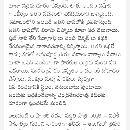
కూడా నిద్రకు దూరం చేస్తుంది. లోతు అందని విషాద
గాంభీర్యం అతని వచనంలో విడదీయరాని భాగమైంది.
సమాజంలోని అలజడి అతని భాషలోకి ప్రవహిస్తుంది.
అతని భాషలోని విరామ చిహ్నాలు కూడా కథ చెబుతాయి.
ఫుల్ స్టాప్ లేని పేరాగ్రాఫ్ లు వంటి టెక్నిక్ లు కథకి
వేగవంతమైన వాతావరణాన్ని నిర్మిస్తాయి. అతని కథలే
కాదు; కథలో అసంపూర్ణ క్రియా పదాలు వాక్యాలు పేరాలు
కూడా ఓపెన్ ఎండింగ్ గా పాఠకుల బుర్రకు మంచి పని
పెడతాయి. మనోవ్యాపారం విస్తృతం కావడానికి దోహదం
చేస్తాయి. పంక్తుల మధ్య పాఠకులు స్వేచ్చగా
విహరించడానికి స్థలం, వెసులుబాటు వుంటాయి.
అందుకు బద్దకించేవాళ్ళు చంద్రశేఖరరావు కథలకు
దూరంగా వుండటమే మంచిది.
ఇటువంటి భాషా శైలీ రచనా పద్ధతి పాత్ర నిర్మితి – విదేశీ
సాహిత్యం గురించి నాకంతగా తెలీదు – తెలుగులో త్రిపుర