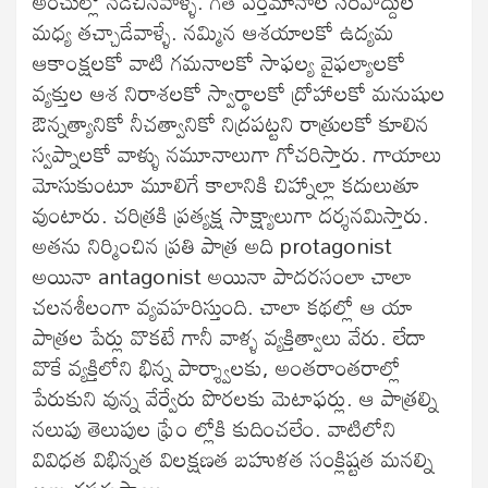
అంచుల్లో నడిచినవాళ్ళే. గత వర్తమానాల సరిహద్దుల
మధ్య తచ్చాడేవాళ్ళే. నమ్మిన ఆశయాలకో ఉద్యమ
ఆకాంక్షలకో వాటి గమనాలకో సాఫల్య వైఫల్యాలకో
వ్యక్తుల ఆశ నిరాశలకో స్వార్థాలకో ద్రోహాలకో మనుషుల
ఔన్నత్యానికో నీచత్వానికో నిద్రపట్టని రాత్రులకో కూలిన
స్వప్నాలకో వాళ్ళు నమూనాలుగా గోచరిస్తారు. గాయాలు
మోసుకుంటూ మూలిగే కాలానికి చిహ్నాల్లా కదులుతూ
వుంటారు. చరిత్రకి ప్రత్యక్ష సాక్ష్యాలుగా దర్శనమిస్తారు.
అతను నిర్మించిన ప్రతి పాత్ర అది protagonist
అయినా antagonist అయినా పాదరసంలా చాలా
చలనశీలంగా వ్యవహరిస్తుంది. చాలా కథల్లో ఆ యా
పాత్రల పేర్లు వొకటే గానీ వాళ్ళ వ్యక్తిత్వాలు వేరు. లేదా
వొకే వ్యక్తిలోని భిన్న పార్శ్వాలకు, అంతరాంతరాల్లో
పేరుకుని వున్న వేర్వేరు పొరలకు మెటాఫర్లు. ఆ పాత్రల్ని
నలుపు తెలుపుల ఫ్రేం ల్లోకి కుదించలేం. వాటిలోని
వివిధత విభిన్నత విలక్షణత బహుళత సంక్లిష్టత మనల్ని