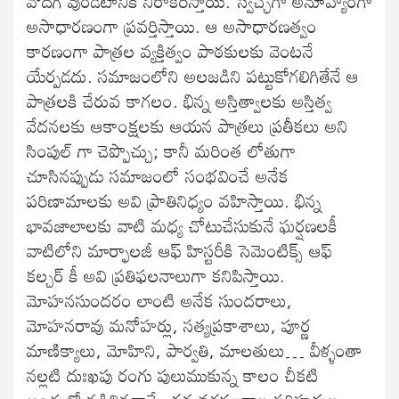
వొదిగి వుండటానికి నిరాకరిస్తాయి. స్వేచ్ఛగా అనూహ్యంగా
అసాధారణంగా ప్రవర్తిస్తాయి. ఆ అసాధారణత్వం
కారణంగా పాత్రల వ్యక్తిత్వం పాఠకులకు వెంటనే
యేర్పడదు. సమాజంలోని అలజడిని పట్టుకోగలిగితేనే ఆ
పాత్రలకి చేరువ కాగలం. భిన్న అస్తిత్వాలకు అస్తిత్వ
వేదనలకు ఆకాంక్షలకు ఆయన పాత్రలు ప్రతీకలు అని
సింపుల్ గా చెప్పొచ్చు; కానీ మరింత లోతుగా
చూసినప్పుడు సమాజంలో సంభవించే అనేక
పరిణామాలకు అవి ప్రాతినిధ్యం వహిస్తాయి. భిన్న
భావజాలాలకు వాటి మధ్య చోటుచేసుకునే ఘర్షణలకీ
వాటిలోని మార్ఫాలజీ ఆఫ్ హిస్టరీకి సెమెంటిక్స్ ఆఫ్
కల్చర్ కీ అవి ప్రతిఫలనాలుగా కనిపిస్తాయి.
మోహనసుందరం లాంటి అనేక సుందరాలు,
మోహనరావు మనోహర్లు, సత్యప్రకాశాలు, పూర్ణ
మాణిక్యాలు, మోహిని, పార్వతి, మాలతులు… వీళ్ళంతా
నల్లటి దుఃఖపు రంగు పులుముకున్న కాలం చీకటి