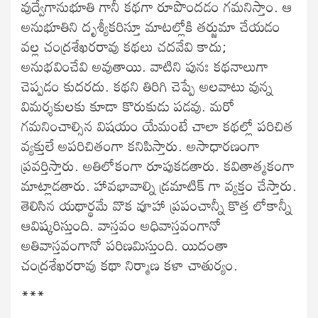
వుద్వేగానుభూతి గానీ కథగా రూపొందడం గమనిస్తాం. ఆ
అనుభూతిని దృశ్యీకరిస్తూ మాటల్లోకి తర్జుమా చేయడం
వల్ల చంద్రశేఖరరావు కథలు చదవేవి కాదు;
అనుభవించేవి అవుతాయి. వాటిని పునః కథనాలుగా
చెప్పడం కుదరదు. కథని తిరిగి చెప్పే అలవాటు వున్న
విమర్శకులకు కూడా కొరుకుడు పడవు. మరో
గమనించాల్సిన విషయం యేమంటే చాలా కథల్లో పరిచిత
వ్యక్తులే అపరిచితంగా కనిపిస్తారు. అసాధారణంగా
ప్రవర్తిస్తారు. అతిలోకంగా రూపుకడతారు. కవితాత్మకంగా
మాట్లాడతారు. హావభావాల్ని డ్రమాటిక్ గా వ్యక్తం చేస్తారు.
తెలిసిన యథార్థమే వొక వూహా ప్రపంచాన్నీ కొత్త లోకాన్నీ
ఆవిష్కరిస్తుంది. వాస్తవం అధివాస్తవంగానో
అతివాస్తవంగానో పరిణమిస్తుంది. యిదంతా
చంద్రశేఖరరావు కథా నిర్మాణ కళా చాతుర్యం.
***