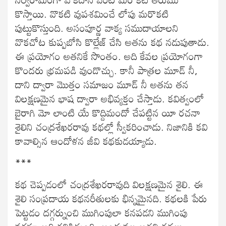
కొస్తాయి. వొకటి వుపశమించే లోపు మరొకటి
పుట్టుకొస్తుంది. అసంపూర్ణ వాక్య సముదాయాలని
వొకచోట కుప్పబోసి కొల్లేజ్ చేసి అతను కథ నడుపుతాడు.
ఈ ప్రయోగం అతనికే సొంతం. అది కేవల ప్రయోగంగా
కొందరు భ్రమపడి వుండొచ్చు. కానీ పాత్రల మూడ్ నీ,
దాని ద్వారా మొత్తం సమాజం మూడ్ నీ అతను తన
విలక్షణమైన భాష ద్వారా అభివ్యక్తం చేస్తాడు. కవిత్వంలో
బైరాగి మో లాంటి యే కొద్దిమందో చేపట్టిన యీ రచనా
శైలిని చంద్రశేఖరరావు కథల్లో స్వీకరించాడు. నిజానికి కవి
కావాల్సిన ఆందోళన జీవి కథకుడయ్యాడు.
***
కథ చెప్పడంలో చంద్రశేఖరరావుది విలక్షణమైన శైలి. ఈ
శైలి సంప్రదాయ కథనరీతులకు భిన్నమైనది. కథలకి పేరు
పెట్టడం దగ్గర్నుంచి ముగింపులా కనపడని ముగింపు