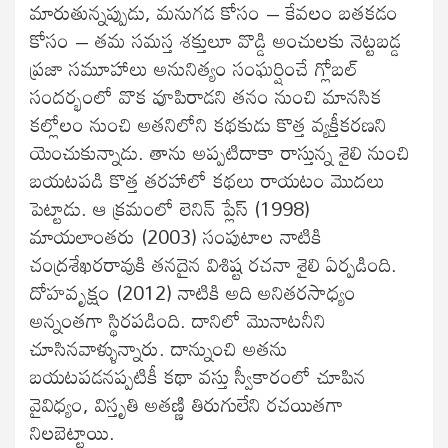
మారుతున్నప్పుడు, మనుగడ కోసం – కేవలం బతకడం
కోసం – తమ సమస్త శక్తులూ వొడ్డి అంచులకు నెట్టబడ్డ
ప్రజా సమూహాలు అనునిత్యం సంఘర్షించే గ్లోబల్
సందర్భంలో వొక వూపిరాడని తనం నుంచి మానసిక
కల్లోలం నుంచి అతనిలోని కథకుడు కొత్త వ్యక్తీకరణని
యెంచుకున్నాడు. తాను అప్పటిదాకా రాస్తున్న శైలి నుంచి
బయటపడి కొత్త తరహాలో కథలు రాయటం మొదలు
పెట్టాడు. ఆ క్రమంలో లెనిన్ ప్లేస్ (1998)
మాయలాంతరు (2003) సంపుటాల నాటికి
చంద్రశేఖరరావుకి తనదైన విశిష్ట రచనా శైలి ఏర్పడింది.
దోహవృక్షం (2012) నాటికి అది అనితరసాధ్యం
అన్నంతగా స్థిరపడింది. దానిలో మొనాటనీని
చూసినవాళ్ళున్నారు. దాన్నుంచి అతను
బయటపడనప్పటికీ కథా వస్తు స్వీకారంలో చూపిన
వైవిధ్యం, విస్తృతి అతణ్ణి తిరుగులేని రచయితగా
నిలబెట్టాయి.