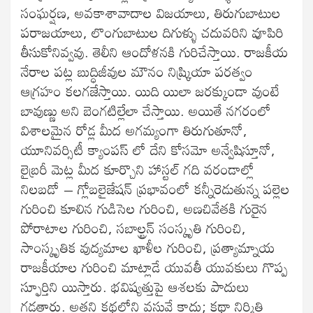
సంఘర్షణ, అవకాశావాదాల విజయాలు, తిరుగుబాటుల
పరాజయాలు, లొంగుబాటుల దిగుళ్ళు చదువరిని వూపిరి
తీసుకోనివ్వవు. తెలీని ఆందోళనకి గురిచేస్తాయి. రాజకీయ
నేరాల పట్ల బుద్ధిజీవుల మౌనం నిష్క్రియా పరత్వం
ఆగ్రహం కలగజేస్తాయి. యిది యిలా జరక్కుండా వుంటే
బావుణ్ణు అని బెంగటిల్లేలా చేస్తాయి. అయితే నగరంలో
విశాలమైన రోడ్ల మీద అగమ్యంగా తిరుగుతూనో,
యూనివర్సిటీ క్యాంపస్ లో దేని కోసమో అన్వేషిస్తూనో,
లైబ్రరీ మెట్ల మీద కూర్చొని హాస్టల్ గది వరండాల్లో
నిలబడో – గ్లోబలైజేషన్ ప్రభావంలో కన్నీరెడుతున్న పల్లెల
గురించి కూలిన గుడిసెల గురించి, అణచివేతకి గురైన
పోరాటాల గురించి, సబాల్ట్రన్ సంస్కృతి గురించి,
సాంస్కృతిక వుద్యమాల ఖాళీల గురించి, ప్రత్యామ్నాయ
రాజకీయాల గురించి మాట్లాడే యువతీ యువకులు గొప్ప
స్ఫూర్తిని యిస్తారు. భవిష్యత్తుపై ఆశలకు పాదులు
గడతారు. అతని కథల్లోని వస్తువే కాదు; కథా నిర్మితి