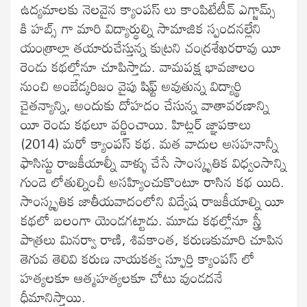
ఉద్యమాలకు నెలవైన క్యాంపస్ లు కాంపిటేటీవ్ ఎగ్జామ్స్
కి హబ్స్ గా మారి విద్యార్థుల్ని సామాజిక స్పందనల్లేని
యంత్రాల్లా తయారుచేస్తున్న కుట్రని చంద్రశేఖరరావు యీ
రెండు కథల్లోనూ చూపిస్తాడు. వామపక్ష భావజాలం
నుంచి అంబేడ్కరిజం వైపు షిఫ్ట్ అవుతున్న విద్యార్థి
చైతన్యాన్ని, అందుకు దోహదం చేసున్న వాతావరణాన్ని
యీ రెండు కథలూ వర్ణించాయి. హిట్లర్ జ్ఞాపకాలు
(2014) మరో క్యాంపస్ కథ. మత వాదుల అసహనాన్నీ
ఫాసిస్టు రాజకీయాల్నీ వాళ్ళు చేసే సాంస్కృతిక విధ్వంసాన్ని
గుండె లోతుల్నించీ అసహ్యించుకొంటూ రాసిన కథ యిది.
సాంస్కృతిక జాతీయవాదంలోని విద్వేష రాజకీయాల్ని యీ
కథలో బలంగా యెండగట్టాడు. మూడు కథల్లోనూ స్త్రీ
పాత్రలు మినర్వా రాణి, శివకాంత, కరుణకుమారి చూపిన
తెగువ తెలివి కరుణ నాయకత్వ స్ఫూర్తి క్యాంపస్ లో
హత్యలకూ ఆత్మహత్యలకూ చోటు వుండదనే
ధీమానిస్తాయి.