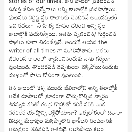
stories of our times. కానీ వాటిలో ప్రకటించిన
సమస్త జీవిత వుద్వేగాలు అన్ని కాలాల్లోకి ప్రవహిస్తాయి.
ఘటనలు నిర్దిష్ట స్థల కాలాలకు చెందినవే అయినప్పటికీ
అవి కథలుగా సాహిత్య రూపం ధరించి అన్ని స్థల
కాలాల్లోకి పయనిస్తాయి. అతను సృజించిన/ గుర్తించిన
పాత్రలు కూడా చిరంజీవులే. అందుకే ఆయన the
writer of all times గా మిగిలిపోతాడు. అతను
జీవించిన కాలంలో శ్వాసించినందుకు నాకు గర్వంగా
వుంటుంది. తొందరపడి చెప్పకుండా వెళ్ళిపోయినందుకు
దుఃఖంతో పాటు కోపంగా వుంటుంది.
తన కాలంలో కళ్ళ ముందు జీవితాల్లోని అన్ని తలాల్లోకీ
అనేక రూపాలలో క్రూరంగా చొచ్చుకొచ్చిన స్వార్థం
శిరస్సుని కసితో గండ్ర గొడ్డలితో నరికీ నరికీ యిక
నరకలేక యాష్టొచ్చి వెళ్లిపోయాడా? ఆత్మలోకంలో దివాలా
తీస్తున్న మేధావుల మస్తిష్కాల్లోని ఖాళీలని నింపడానికి
అనుక్షణం తపనపడి అశక్తుడై అలసిపోయి కలం