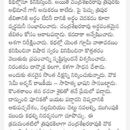
కథల్లోనూ కనిపిస్తుంది. అయితే చంద్రశేఖరరావు త్రిపురకు
అభిమానే గానీ అనుకరణ కాలేదు. పై పెచ్చు త్రిపుర
జీవితానికి అర్థం లేదనీ దానికి అర్థం వెదకడం కూడా
వ్యర్థమనీ సంభావించాడు. చంద్రశేఖరరావు అర్థవంతమైన
జీవితం కోసం ఆరాటపడ్డాడు. కడదాకా అన్వేషించాడు.
ఆశగా నిరీక్షించాడు. కథల్లో యెంత గ్లూమీ వాతావరణం
కనిపించినా విషాద స్వరం వినిపించినా కొత్తతరం
వెలుతురు ప్రపంచాన్ని సృష్టిస్తుందనే విశ్వసించాడు.
నిరంతరం దాన్నొక కలగా, కళగా సాధన చేశాడు.
అందుకు తనదైన సొంత డిక్షన్ని నిర్మించుకున్నాడు. వొక
సెమీ అర్బన్ రాజకీయ – సాహిత్య భాషని సానబట్టాడు.
కొంతకాలం తన రచనా శైలితో తనే ప్రేమలో పడ్డాడు.
దాన్నుంచి పూనికతో బయట పడ్డాడని చెప్పడానికి
ఆకుపచ్చదేశం, నల్లమిరియం చెట్టు నవలల్ని, ముగింపుకి
ముందు కథల్ని నిదర్శనంగా చూపొచ్చు. ఈ
క్రమమంతటిలో త్రిపురకిలాగా చంద్రశేఖరరావుకి వొక