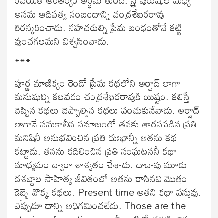
అసమ ఆధిపత్య సంబంధాన్ని చంద్రశేఖరరావు
తిరస్కరించాడు. సహచరుల్ని ప్రేమ బంధంతోనే కట్టి
వుంచగలమని విశ్వసించాడు.
***
పూర్ణ మాణిక్యం రెండో ప్రేమ కథలోని అర్షాద్ లాగా
మనుషుల్ని కలవడం చంద్రశేఖరరావుకి యిష్టం. కలిస్తే
చెప్పిన కథలు చెప్పాల్సిన కథలు పంచుకునేవాడు. అర్షాద్
లాగానే సమకాలీన సమాజంలో తనకు తారసపడిన ప్రతి
మనిషినీ అనుభవించిన ప్రతి దుఃఖాన్నీ అతను కథ
కట్టాడు. తనను కదిలించిన ప్రతి సంఘటననీ కథా
మాధ్యమం ద్వారా శాశ్వతం చేశాడు. దాదాపు మూడు
దశబ్దాల సాహిత్య జీవితంలో అతను రాసినవి మొత్తం
డెబ్బై వొక్క కథలు. Present time అతని కథా వస్తువు.
ఎప్పుడూ దాన్ని అధిగమించలేదు. Those are the