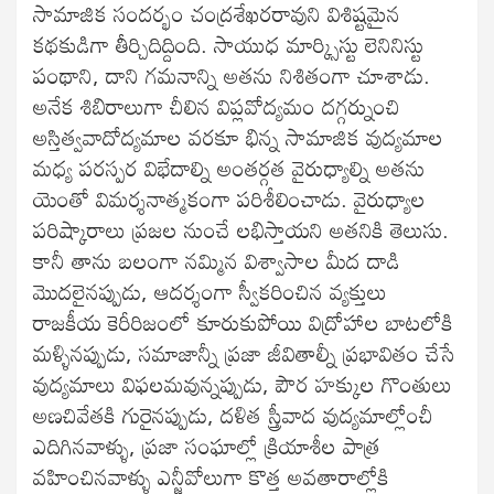
సామాజిక సందర్భం చంద్రశేఖరరావుని విశిష్టమైన
కథకుడిగా తీర్చిదిద్దింది. సాయుధ మార్క్సిస్టు లెనినిస్టు
పంథాని, దాని గమనాన్ని అతను నిశితంగా చూశాడు.
అనేక శిబిరాలుగా చీలిన విప్లవోద్యమం దగ్గర్నుంచి
అస్తిత్వవాదోద్యమాల వరకూ భిన్న సామాజిక వుద్యమాల
మధ్య పరస్పర విభేదాల్ని అంతర్గత వైరుధ్యాల్ని అతను
యెంతో విమర్శనాత్మకంగా పరిశీలించాడు. వైరుధ్యాల
పరిష్కారాలు ప్రజల నుంచే లభిస్తాయని అతనికి తెలుసు.
కానీ తాను బలంగా నమ్మిన విశ్వాసాల మీద దాడి
మొదలైనప్పుడు, ఆదర్శంగా స్వీకరించిన వ్యక్తులు
రాజకీయ కెరీరిజంలో కూరుకుపోయి విద్రోహాల బాటలోకి
మళ్ళినప్పుడు, సమాజాన్నీ ప్రజా జీవితాల్నీ ప్రభావితం చేసే
వుద్యమాలు విఫలమవున్నప్పుడు, పౌర హక్కుల గొంతులు
అణచివేతకి గురైనప్పుడు, దళిత స్త్రీవాద వుద్యమాల్లోంచీ
ఎదిగినవాళ్ళు, ప్రజా సంఘాల్లో క్రియాశీల పాత్ర
వహించినవాళ్ళు ఎన్జీవోలుగా కొత్త అవతారాల్లోకి