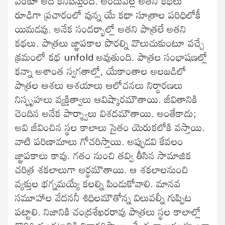
వరకూ అది కనిపిస్తుంది. అందువల్ల అతని కథలు
రూఢిగా ప్రచారంలో వున్న యే కథా సూత్రాల పరిధిలోకీ
యిమడవు. అనేక సందర్భాల్లో అతని పాత్రలే అతని
కథలు. పాత్రలు జ్ఞాపకాల పొరల్ని వొలుచుకుంటూ వచ్చే
క్రమంలో కథ unfold అవుతుంది. పాత్రల సంభాషణల్లో
కన్నా అశాంత స్వగతాల్లో, యేకాంతాల అలజడిలో
పాత్రల ఆశలు ఆశయాలు ఆలోచనలు నిర్ధారణలు
నిస్పృహలు వ్యక్తిత్వాలు ఆవిష్కారమౌతాయి. జీవితానికి
చెందిన అనేక పార్శ్వాలు విశదమౌతాయి. అంతేకాదు;
అవి జీవించిన స్థల కాలాలు సైతం యెరుకలోకి వస్తాయి.
వాటి పరిణామాలు గోచరిస్తాయి. అప్పుడవి కేవలం
జ్ఞాపకాలు కావు. గతం నుంచి తవ్వి తీసిన సామాజిక
చరిత్ర శకలాలుగా అర్థమౌతాయి. ఆ శకలాలనుంచి
వ్యక్తుల భగ్నమయ్యే కలల్ని పిండుకోవాలి. మానవ
సమూహాల వేదననీ శిధిలమౌతోన్న విలువల్నీ గుప్పిట
పట్టాలి. నిజానికి చంద్రశేఖరరావు పాత్రలు స్థల కాలాల్లో