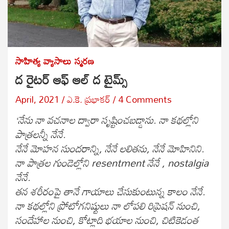
సాహిత్య వ్యాసాలు
స్మరణ
ద రైటర్ ఆఫ్ ఆల్ ద టైమ్స్
April, 2021
ఎ.కె. ప్రభాకర్
4 Comments
‘నేను నా వచనాల ద్వారా సృష్టించబడ్డాను. నా కథల్లోని
పాత్రలన్నీ నేనే.
నేనే మోహన సుందరాన్ని, నేనే లలితను, నేనే మోహినిని.
నా పాత్రల గుండెల్లోని resentment నేనే , nostalgia
నేనే.
తన శరీరంపై తానే గాయాలు చేసుకుంటున్న కాలం నేనే.
నా కథల్లోని ప్రోటోగనిష్టులు నా లోపలి రిప్రెషన్ నుంచి,
సందేహాల నుంచి, కోట్లాది భయాల నుంచి, చిటికెడంత