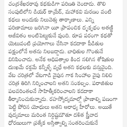
చంద్రశేఖరరావు కథకుడిగా పరిణతి చెందాడు. తొలి
సంపుటిలోని డియర్ కామ్రేడ్, మహాకవి మరణం వంటి
కథలు అందుకు నిలువెత్తు తార్కాణాలు. ఎన్ని
పరిణామాలు జరిగినా యీ ప్రాపంచిక దృక్పథం అతణ్ణి
ఆజీవితం అంటిపెట్టుకునే వుంది. రూప పరంగా కథతో
యెటువంటి ప్రయోగాలు చేసినా కడదాకా పీడితుల
పక్షంలోనే అతను నిలబడ్డాడు. బాధితుల గొంతునే
వినిపించాడు. అనేక ఆధిపత్యాల కింద నలిగిన శోషితుల
దుఃఖమే రక్తమే కన్నీళ్ళే వ్యధే అతని కథలకు వస్తువైంది.
వేట చరిత్రలో వేటగాడి వైపున గాక సింహాల వైపు నిలిచి
చరిత్ర తిరిగి నిర్మించాలని అతని సంకల్పం. పరాజితుల
పలవరింతలనే సాహిత్యీకరించాలని కడదాకా
తీర్మానించుకున్నాడు. రహస్యోద్యమాల్లో ప్రాణాల్ని పణంగా
పెట్టి పోరిన యోధులు అతని ఆరాధ్య హీరోలు. అయితే
వుద్యమాలు మరింత నిర్దిష్టమౌతూ దళిత స్త్రీవాద
ధోరణులుగా ప్రత్యేక అస్తిత్వాల్ని సంతరించుకునే