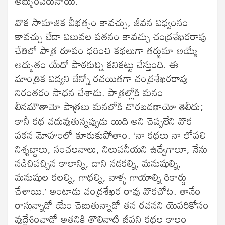
అబ్బురపరుస్తాయి.
వొక సామాజిక బీభత్సం కావచ్చు, జీవన విధ్వంసం
కావచ్చు లేదా విలువల పతనం కావచ్చు చంద్రశేఖరరావు
చేతిలో పాత్ర రూపం ధరించి కథలుగా తర్జుమా అయ్యే
అద్భుతం యేదో పాఠకుల్ని కనికట్టు చేస్తుంది. ఈ
మాంత్రిక విద్యని దేన్నో రచయితగా చంద్రశేఖరరావు
నిరంతరం సాధన చేశాడు. పాత్రల్లోకి మనం
లీనమౌతామో పాత్రలు మనలోకి చొరబడతాయో తెలీదు;
కానీ కథ చదువుతున్నప్పుడు యిది అని చెప్పలేని వొక
పఠన మోహంలో కూరుకుపోతాం. ‘నా కథలు నా లోపలి
నిశ్శబ్దాలు, సంచలనాలు, నిలువనీయని ఉద్వేగాలూ, నేను
నడిచివచ్చిన కాలాన్ని, దాని నడకల్ని, మనుషుల్ని,
మనుషుల కలల్ని, గాథల్ని, వాళ్ళ గాయాల్ని రికార్డు
చేశాయి.’ అంటాడు చంద్రశేఖర రావు వొకచోట. తానేం
రాస్తున్నాడో యేం చెబుతున్నాడో తన రచనని యెవరికోసం
వుద్దేశించాడో అతనికి తొలినాటి జీవని కథల కాలం