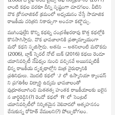
లాంటి కథల వరకూ దీన్ని స్పష్టంగా చూడగలం. వీటిని
వొక క్రోనలాజికల్ క్రమంలో అధ్యయనం చేస్తే సామాజిక
రాజకీయ చరిత్రని నికార్సుగా అంచనా కట్టొచ్చు.
ముగింపుల్లేని కొన్ని కథల్ని చంద్రశేఖరరావు కొత్త కథల్లోకి
కొనసాగిస్తాడు. వొక భావజాలానికి ప్రత్యామ్నాయంగా
మరో కథని సృజిస్తాడు. అతను – అతనిలాంటి మరొకడు
(2006), బ్లాక్ స్పైరల్ నోట్ బుక్ (2016) కథలు రెండూ
యూనివర్సిటీ నేపథ్యం నుంచి వచ్చినవే అయినప్పటికీ
భిన్న రాజకీయ దృక్పథాల్లోని మిత్ర వైరుధ్యానికి
ప్రతినిధులు. మొదటి కథలో ‘J’ లో ఉస్మానియా క్యాంపస్
ని ప్రగతిశీల విద్యార్థి ఉద్యమ భావజాలంతో
వుర్రూతలూగించి మతతత్వ హంతక రాజకీయాలకు బలైన
న జార్జిరెడ్డిని(?) రెండో కథలో ‘R’ లో సెంట్రల్
యూనివర్సిటీలో నిర్మితమైన వెలివాడలో ఆత్మహననం
చేసుకున్న రోహిత్ వేములని(?) పోల్చుకోగలం.