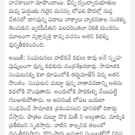
వాచకాలుగా రూపొందాయి. భిన్న ద్వంద్వానుభూతుల
మధ్య ఘర్షణకు గురైన మనస్సు లోపలి పొరల్లో సుప్త
చేతనలో దాగివున్న పదాలు వాక్యాలు వ్యాకరణాల సంకెళ్ళు
తెంచుకుని జ్వరపీడితుని పలవరింతలా వెలికి దుంకడం
మూలంగా వ్యక్తావ్యక్త కావ్య వచనం అతని కథల్ని
వున్నతీకరించింది.
అయితే; సంఘటనలు వాటికవే కథలు కావు అనే స్పృహ
పుష్కలంగా వున్న కథకుడు చంద్రశేఖరరావు. సామాజిక
సంఘటనల్ని కళా రూపంలోకి తర్జుమాజేసే విద్య అతని
సొంతం. సంఘటన చుట్టూ వున్న వాతావరణాన్ని అతను
కథలోకి వొంపుతాడు. అందులోకి పాఠకుల్ని చేయిపట్టి
గుంజుకుపోతాడు. ఆ ఆవరణకి లోపల బయటా
సంభవించే సామాజిక ప్రకంపనలని పూనికతో రికార్డు
చేస్తాడు. పాత్రల చుట్టూ వొక మిత్ ని అల్లుతాడు. మార్మిక
ప్రతీకలని సృజిస్తాడు. వాటిని కాల్పనిక తలంలో
వున్నతీకరిస్తాడు. కొన్నిసార్లు అమూర్త సంజ్ఞలతోనో నిర్దిష్ట