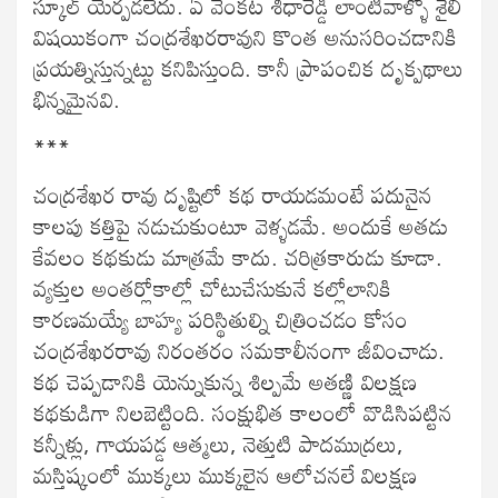
స్కూల్ యేర్పడలేదు. ఏ వెంకట శిధారెడ్డి లాంటివాళ్ళో శైలీ
విషయికంగా చంద్రశేఖరరావుని కొంత అనుసరించడానికి
ప్రయత్నిస్తున్నట్టు కనిపిస్తుంది. కానీ ప్రాపంచిక దృక్పథాలు
భిన్నమైనవి.
***
చంద్రశేఖర రావు దృష్టిలో కథ రాయడమంటే పదునైన
కాలపు కత్తిపై నడుచుకుంటూ వెళ్ళడమే. అందుకే అతడు
కేవలం కథకుడు మాత్రమే కాదు. చరిత్రకారుడు కూడా.
వ్యక్తుల అంతర్లోకాల్లో చోటుచేసుకునే కల్లోలానికి
కారణమయ్యే బాహ్య పరిస్థితుల్ని చిత్రించడం కోసం
చంద్రశేఖరరావు నిరంతరం సమకాలీనంగా జీవించాడు.
కథ చెప్పడానికి యెన్నుకున్న శిల్పమే అతణ్ణి విలక్షణ
కథకుడిగా నిలబెట్టింది. సంక్షుభిత కాలంలో వొడిసిపట్టిన
కన్నీళ్లు, గాయపడ్డ ఆత్మలు, నెత్తుటి పాదముద్రలు,
మస్తిష్కంలో ముక్కలు ముక్కలైన ఆలోచనలే విలక్షణ