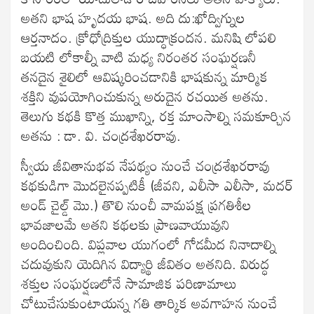
అతని భాష హృదయ భాష. అది దు:ఖోద్విగ్నుల
ఆర్తనాదం. క్రోధోద్రిక్తుల యుద్ధాక్రందన. మనిషి లోపలి
బయటి లోకాల్నీ వాటి మధ్య నిరంతర సంఘర్షణనీ
తనదైన శైలిలో ఆవిష్కరించడానికి భాషకున్న మార్మిక
శక్తిని వుపయోగించుకున్న అరుదైన రచయిత అతను.
తెలుగు కథకి కొత్త ముఖాన్ని, రక్త మాంసాల్ని సమకూర్చిన
అతను : డా. వి. చంద్రశేఖరరావు.
స్వీయ జీవితానుభవ నేపథ్యం నుంచే చంద్రశేఖరరావు
కథకుడిగా మొదలైనప్పటికీ (జీవని, ఎలీసా ఎలీసా, మదర్
అండ్ చైల్డ్ మొ.) తొలి నుంచీ వామపక్ష ప్రగతిశీల
భావజాలమే అతని కథలకు ప్రాణవాయువుని
అందించింది. విప్లవాల యుగంలో గోడమీద నినాదాల్ని
చదువుకుని యెదిగిన విద్యార్థి జీవితం అతనిది. విరుద్ధ
శక్తుల సంఘర్షణలోనే సామాజిక పరిణామాలు
చోటుచేసుకుంటాయన్న గతి తార్కిక అవగాహన నుంచే