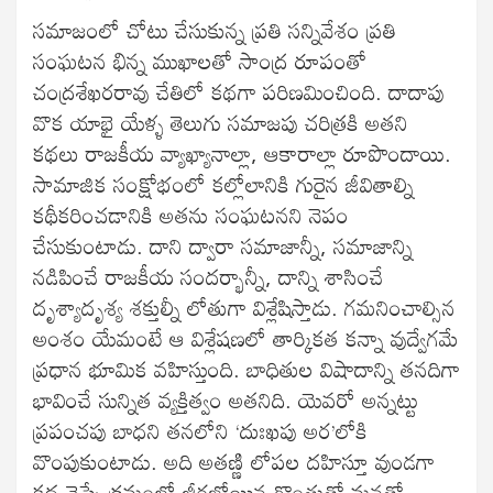
సమాజంలో చోటు చేసుకున్న ప్రతి సన్నివేశం ప్రతి
సంఘటన భిన్న ముఖాలతో సాంద్ర రూపంతో
చంద్రశేఖరరావు చేతిలో కథగా పరిణమించింది. దాదాపు
వొక యాభై యేళ్ళ తెలుగు సమాజపు చరిత్రకి అతని
కథలు రాజకీయ వ్యాఖ్యానాల్లా, ఆకారాల్లా రూపొందాయి.
సామాజిక సంక్షోభంలో కల్లోలానికి గురైన జీవితాల్ని
కథీకరించడానికి అతను సంఘటనని నెపం
చేసుకుంటాడు. దాని ద్వారా సమాజాన్నీ, సమాజాన్ని
నడిపించే రాజకీయ సందర్భాన్నీ, దాన్ని శాసించే
దృశ్యాదృశ్య శక్తుల్నీ లోతుగా విశ్లేషిస్తాడు. గమనించాల్సిన
అంశం యేమంటే ఆ విశ్లేషణలో తార్కికత కన్నా వుద్వేగమే
ప్రధాన భూమిక వహిస్తుంది. బాధితుల విషాదాన్ని తనదిగా
భావించే సున్నిత వ్యక్తిత్వం అతనిది. యెవరో అన్నట్టు
ప్రపంచపు బాధని తనలోని ‘దుఃఖపు అర’లోకి
వొంపుకుంటాడు. అది అతణ్ణి లోపల దహిస్తూ వుండగా
కథ చెప్పే క్రమంలో జీరబోయిన గొంతుతో మనతో