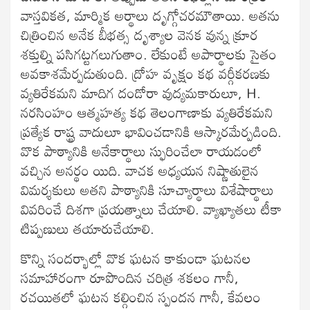
వాస్తవికత, మార్మిక అర్థాలు దృగ్గోచరమౌతాయి. అతను
చిత్రించిన అనేక బీభత్స దృశ్యాల వెనక వున్న క్రూర
శక్తుల్ని పసిగట్టగలుగుతాం. లేకుంటే అపార్థాలకు సైతం
అవకాశమేర్పడుతుంది. ద్రోహ వృక్షం కథ వర్గీకరణకు
వ్యతిరేకమని మాదిగ దండోరా వుద్యమకారులూ, H.
నరసింహం ఆత్మహత్య కథ తెలంగాణాకు వ్యతిరేకమని
ప్రత్యేక రాష్ట్ర వాదులూ భావించడానికి ఆస్కారమేర్పడింది.
వొక పాఠ్యానికి అనేకార్థాలు స్ఫురించేలా రాయడంలో
వచ్చిన అనర్థం యిది. వాచక అధ్యయన నిష్ణాతులైన
విమర్శకులు అతని పాఠ్యానికి సూచ్యార్థాలు విశేషార్థాలు
వివరించే దిశగా ప్రయత్నాలు చేయాలి. వ్యాఖ్యాతలు టీకా
టిప్పణులు తయారుచేయాలి.
కొన్ని సందర్భాల్లో వొక ఘటన కాకుండా ఘటనల
సమాహారంగా రూపొందిన చరిత్ర శకలం గానీ,
రచయితలో ఘటన కల్గించిన స్పందన గానీ, కేవలం