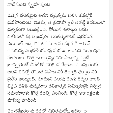
నాటినుంచి స్పృహ వుంది.
ఉద్వేగ భరితమైన అతని వ్యక్తిత్వమే అతని కథల్లోకి
ప్రవహించింది. నిజమే; ఆ ప్రవాహ శైలే అతణ్ణి కథకులలో
ప్రత్యేకంగా నిలబెట్టింది. పోయిన శతాబ్దం చివరి
దశకంలో కథల బ్రష్షుతో అంతర్నేత్రానికి ఎర్రరంగు
పెయింట్ అద్దుకొని తనను తాను కథకుడిగా క్లోన్
చేసుకున్న చంద్రశేఖరరావు మరణం అంటని ముగింపుని
కలగంటూ కొత్త శతాబ్దాన్ని/ సహస్రాబ్దాన్ని నల్లటి
ట్రాన్స్పరెంట్ చీకటితో వెలిగింపజేశాడు. నలుపు రంగు
అతని కథల్లో తొలుత విషాదానికీ తర్వాత ధిక్కారానికి
ప్రతీక అయ్యింది. సూర్యుని నలుపు రంగు రెక్కల కాంతి
విప్లవ దళిత వుద్యమాల కవితాత్మక సమ్మిశ్రణమై నిర్నిద్ర
సమయాలకు కొత్త కలల్ని పంచింది. కొత్త ఆకాంక్షలకు
వూపిర్లు వూదింది.
చంద్రశేఖరరావు కథల్లో చిత్రితమయ్యే ఆదర్శాల