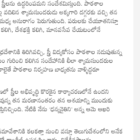
స్త్రీలను ఉద్దరింపమని సందేశమిస్తుంది. పాఠశాల
్లు వదిలిన శ్యామసుందరుడు అక్కగారి దగ్గరకు వచ్చి తన
ల మధ్య అనురాగం పెరుగుతుంది. పరులకు చేయూతనిస్తూ
ం కలిగి, దేశభక్తి కలిగి, మానవసేవ చేయటంలోనే
ేశానికి తిరిగివచ్చి, స్త్రీ విద్యకోసం పాఠశాల నడుపుతున్న
 గురించి కలిగిన సందేహానికి లీలా శ్యామసుందరుల
లైతే పాఠశాల నిర్వహణ బాధ్యతను వాళ్ళిద్దరూ
వహణలో స్త్రీల అభివృద్ధి కొరకైన కార్యాచరణలోనే ఉందని
ోనే వున్న తన మరణానంతరం తన ఆశయాన్ని ముందుకు
చింది. నేటికి నేను ‘ధన్యనైతిని’ అన్న ఆమె ఆఖరి
మావేశానికి కలకత్తా నుంచి వస్తూ తెలుగుదేశంలోని అనేక
 గాంధీజీ ఉపన్యసించాడు. విదేశీవస్త్రాలను