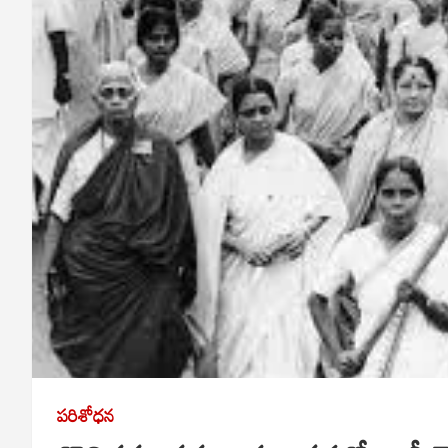
ప‌రిశోధ‌న‌