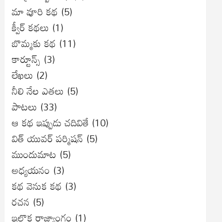
మా వూరి కథ
(5)
క్వీర్ కథలు
(1)
బొమ్మకు కథ
(11)
కార్టూన్స్
(3)
లేఖలు
(2)
నీలి నేల ఎతలు
(5)
పాటలు
(33)
ఆ కథ ఇప్పుడు చదివితే
(10)
విత్ యువర్ పర్మిషన్
(5)
ముందుమాట
(5)
అధ్యయనం
(3)
కథ వెనుక కథ
(3)
రచన
(5)
ఇల్లొక రాజ్యాంగం
(1)