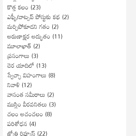
కొత్త కలం
(23)
ఎఫ్బీ/వాట్సప్ పోస్టుకు కథ
(2)
మర్చిపోకూడని గతం
(2)
అరుణాక్షర అద్భుతం
(11)
మూలాఖాత్
(2)
ప్రసంగాలు
(3)
చెర యాదిలో
(13)
స్వేచ్ఛా విహంగాలు
(8)
నివాళి
(12)
వాసంత సమీరాలు
(2)
ముస్లిం వీరవనితలు
(3)
చలం అచంచలం
(8)
ప‌రిశోధ‌న‌
(4)
జ్యోతి రివ్యూస్
(22)