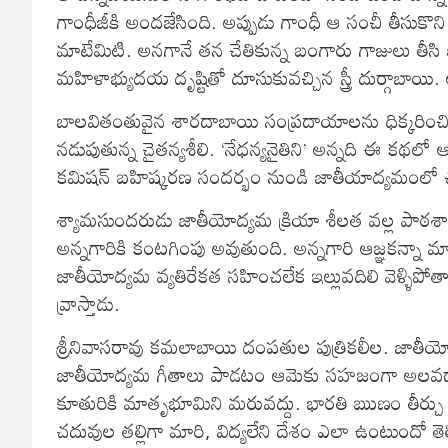
గాంధీజీకి అందజేసింది. అప్పుడు గాంధీ ఆ సంచీ తీసుకొని
మాటేమిటి. అనగానే తన చేతికున్న బంగారు గాజులు తీసి జ
మహిళాభ్యుదయ దృష్టితో దూసుకువచ్చిన స్త్రీ దుర్గాబాయ
బాలవితంతువైన శారదాబాయి సంప్రదాయాలను ధిక్కరించి పూ
నడుపుతున్న చైతన్యశీలి. ‘నేధన్యనైతిని’ అన్నది ఈ కథల
కమిషన్‌ బహిష్కరణ సందర్భం నుండి జాతీయాద్యమంలో చ
శ్యామసుందరుడు జాతీయోద్యమ క్రియా శీలత వల్ల పాఠశాల 
అన్నగారికి కంటగింపు అవుతుంది. అన్నగారి ఆజ్ఞకన్నా 
జాతీయోద్యమ వ్యతిరేకత సహించలేక ఇల్లువదిలి వెళ్ళిపో
వ్రాస్తాడు.
శ్రీనివాసరావు కమలాబాయి దంపతుల పుత్రికలీల. జాతీయ
జాతీయోద్యమ గీతాలు పాడటం ఆమెకు సహజంగా అలవడ్డాయి.
కూతురికి మాతృభూమిని మరువద్దు. భారతి ఋణం తీర్చు అన
చదువుల తల్లిగా మారి, విద్యలేని దేశం ఎలా ఉంటుందో