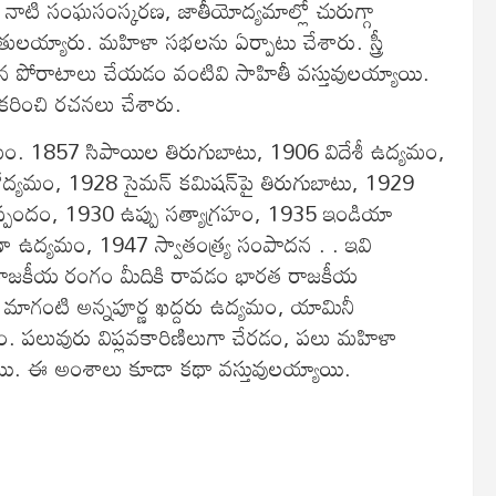
లు నాటి సంఘసంస్కరణ, జాతీయోద్యమాల్లో చురుగ్గా
తులయ్యారు. మహిళా సభలను ఏర్పాటు చేశారు. స్త్రీ
కన పోరాటాలు చేయడం వంటివి సాహితీ వస్తువులయ్యాయి.
ీకరించి రచనలు చేశారు.
ం. 1857 సిపాయిల తిరుగుబాటు, 1906 విదేశీ ఉద్యమం,
మం, 1928 సైమన్‌ కమిషన్‌పై తిరుగుబాటు, 1929
్‌ ఒప్పందం, 1930 ఉప్పు సత్యాగ్రహం, 1935 ఇండియా
ా ఉద్యమం, 1947 స్వాతంత్య్ర సంపాదన . . ఇవి
 రాజకీయ రంగం మీదికి రావడం భారత రాజకీయ
 మాగంటి అన్నపూర్ణ ఖద్దరు ఉద్యమం, యామినీ
. పలువురు విప్లవకారిణిలుగా చేరడం, పలు మహిళా
చాయి. ఈ అంశాలు కూడా కథా వస్తువులయ్యాయి.
7