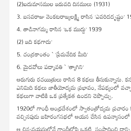
(2)ఐదుమాసముల ఇరువది దినములు (1931)
3. బసవరాజు వెంకటరాజ్యలక్ష్మి రాసిన ‘ఎవరిదదృష్టం’ 
4. తాడినాగమ్మ రాసిన ‘ఒక ముద్దు’ 1939
(2) ఇది కథగాదు’
5. చంద్రకాంతం ` ‘ప్రేమవేదిక మీది’
6. మైదవోలు పద్మావతి ` ‘త్యాగిని’
ఆరుగురు రచయిత్రులు రాసిన 8 కథలు తీసుకున్నాను. కనుప
ఎనిమిది కథలు జాతీయోద్యమ ప్రభావం, నేపథ్యంలో వచ్చాయి
కథలుగా వాటికి ఒక ప్రత్యేకత ఉందని చెప్పొచ్చు.
1920లో గాంధీ ఆంధ్రదేశంలో స్వాతంత్రోద్యమ ప్రచారం 
వచ్చినపుడు బహిరంగసభలో ఆయన చేసిన ఉపన్యాసంలో ప్రభావి
ఆ చిన్నవయసులోనే గాంధీటోపి ఒకటి సంపాదించి దాన్ని త