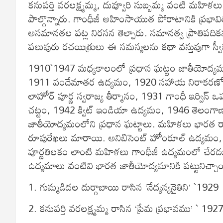
కనుపర్తి వరలక్ష్మమ్మ, దువ్వూరి సుబ్బమ్మ వంటి మహిళ
పాల్గొన్నారు. గాంధీజీ అహింసాయుత పోరాటానికి ప్రభావి
అసమానతల పట్ల నిరసన తెల్పారు. సమానత్వ ప్రాతిపది
పలువురు రచయిత్రులు ఈ సమస్యలను కథా వస్తువుగా స్వ
1910`1947 మధ్యకాలంలో ప్రధాన ఘట్టం జాతీయోద్యమ
1911 వందేమాతర ఉద్యమం, 1920 సహాయ నిరాకరణోద్య
లాహోర్‌ పూర్ణ స్వరాజ్య తీర్మానం, 1931 గాంధీ ఇర్విన
చట్టం, 1942 క్విట్‌ ఇండియా ఉద్యమం, 1946 తెలంగాణ
జాతీయోద్యమంలోని ప్రధాన ఘట్టాలు. మహిళలు భారత
రూపురేఖలు మారాయి. అనిబిసెంట్‌ హోంరూల్‌ ఉద్యమం,
పూర్ణతిలకం లాంటి మహిళలు గాంధీజీ ఉద్యమంలో చేరడం
ఉద్యమాలు వంటివి భారత జాతీయోద్యమానికి పట్టునిచ్
1. గుమ్మడిదల దుర్గాబాయి రాసిన ‘నేద్యన్యనైతిని’ `1929
2. కనుపర్తి వరలక్ష్మమ్మ రాసిన ‘ప్రేమ ప్రభావము’ ` 192