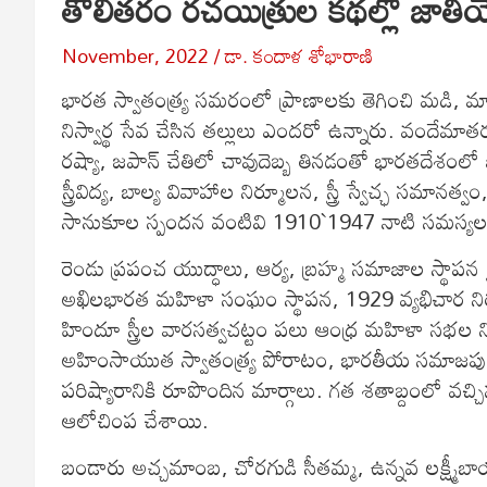
తొలితరం రచయిత్రుల కథల్లో జాతీ
November, 2022
డా. కందాళ శోభారాణి
భారత స్వాతంత్య్ర సమరంలో ప్రాణాలకు తెగించి మడి, మ
నిస్వార్థ సేవ చేసిన తల్లులు ఎందరో ఉన్నారు. వందేమా
రష్యా, జపాన్‌ చేతిలో చావుదెబ్బ తినడంతో భారతదేశంల
స్త్రీవిద్య, బాల్య వివాహాల నిర్మూలన, స్త్రీ స్వేచ్ఛ స
సానుకూల స్పందన వంటివి 1910`1947 నాటి సమస్యలకు
రెండు ప్రపంచ యుద్ధాలు, ఆర్య, బ్రహ్మ సమాజాల స్థాపన
అఖిలభారత మహిళా సంఘం స్థాపన, 1929 వ్యభిచార ని
హిందూ స్త్రీల వారసత్వచట్టం పలు ఆంధ్ర మహిళా సభ
అహింసాయుత స్వాతంత్య్ర పోరాటం, భారతీయ సమాజపు
పరిష్యారానికి రూపొందిన మార్గాలు. గత శతాబ్దంలో వచ్చిన ఉ
ఆలోచింప చేశాయి.
బండారు అచ్చమాంబ, చోరగుడి సీతమ్మ, ఉన్నవ లక్ష్మీబాయమ్మ