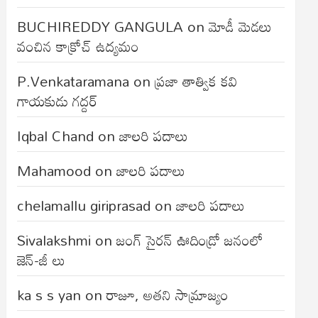
BUCHIREDDY GANGULA
on
మోడీ మెడలు
వంచిన కాక్రోచ్ ఉద్యమం
P.Venkataramana
on
ప్రజా తాత్విక కవి
గాయకుడు గద్దర్
Iqbal Chand
on
జాలరి పదాలు
Mahamood
on
జాలరి పదాలు
chelamallu giriprasad
on
జాలరి పదాలు
Sivalakshmi
on
జంగ్‌ సైరన్‌ ఊదిండ్రో జనంలో
జెన్-జీ లు
ka s s yan
on
రాజూ, అతని సామ్రాజ్యం