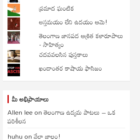
ప్రమాద ఘంటిక
అస్తమయం లేని ఉదయం ఆమె!
తెలంగాణ జానపద ఆశ్రిత కళారూపాలు
- సాహిత్యం
చదవవలసిన పుస్తకాలు
ఖండాంతర కాషాయ ఫాసిజం
మీ అభిప్రాయాలు
Allen lee
on
తెలంగాణ ఉద్యమ పాటలు – ఒక
పరిశీలన
huhu
on
వేలా జాలం!