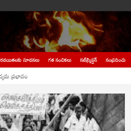
రచయితలకు సూచనలు
గత సంచికలు
సబ్‌స్క్రిప్షన్
సంప్రదించు
ద్యమ ప్రభావం