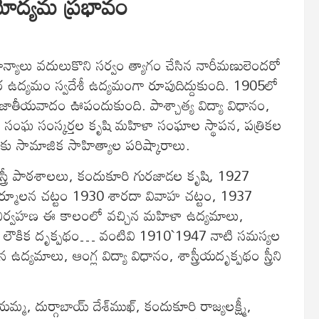
యోద్యమ ప్రభావం
ాన్యాలు వదులుకొని సర్వం త్యాగం చేసిన నారీమణులెందరో
తర ఉద్యమం స్వదేశీ ఉద్యమంగా రూపుదిద్దుకుంది. 1905లో
ో జాతీయవాదం ఊపందుకుంది. పాశ్చాత్య విద్యా విధానం,
మానత్వం, సంఘ సంస్కర్తల కృషి మహిళా సంఘాల స్థాపన, పత్రికల
 సామాజిక సాహిత్యాల పరిష్కారాలు.
 స్త్రీ పాఠశాలలు, కందుకూరి గురజాడల కృషి, 1927
ర్మూలన చట్టం 1930 శారదా వివాహ చట్టం, 1937
ల నిర్వహణ ఈ కాలంలో వచ్చిన మహిళా ఉద్యమాలు,
 లౌకిక దృక్పథం… వంటివి 1910`1947 నాటి సమస్యల
ద్యమాలు, ఆంగ్ల విద్యా విధానం, శాస్త్రీయదృక్పథం స్త్రీని
, దుర్గాబాయ్‌ దేశ్‌ముఖ్‌, కందుకూరి రాజ్యలక్ష్మీ,