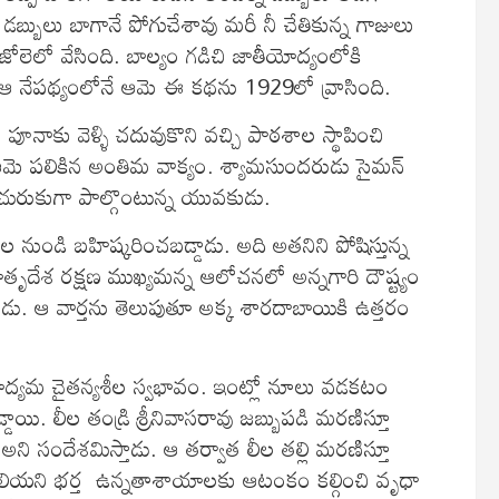
 డబ్బులు బాగానే పోగుచేశావు మరీ నీ చేతికున్న గాజులు
ోలెలో వేసింది. బాల్యం గడిచి జాతీయోద్యంలోకి
ి. ఆ నేపథ్యంలోనే ఆమె ఈ కథను 1929లో వ్రాసింది.
నాకు వెళ్ళి చదువుకొని వచ్చి పాఠశాల స్థాపించి
ో ఆమె పలికిన అంతిమ వాక్యం. శ్యామసుందరుడు సైమన్‌
ురుకుగా పాల్గొంటున్న యువకుడు.
నుండి బహిష్కరించబడ్డాడు. అది అతనిని పోషిస్తున్న
మాతృదేశ రక్షణ ముఖ్యమన్న ఆలోచనలో అన్నగారి దౌష్ట్యం
తాడు. ఆ వార్తను తెలుపుతూ అక్క శారదాబాయికి ఉత్తరం
ోద్యమ చైతన్యశీల స్వభావం. ఇంట్లో నూలు వడకటం
 లీల తండ్రి శ్రీనివాసరావు జబ్బుపడి మరణిస్తూ
ి సందేశమిస్తాడు. ఆ తర్వాత లీల తల్లి మరణిస్తూ
 తెలియని భర్త ఉన్నతాశాయాలకు ఆటంకం కల్గించి వృధా