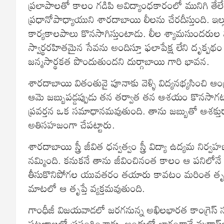
ప్రలాపాలతో కాలం గడిపి అవిద్యాంధకారంలో మునిగి తేలే 
ప్రధానోపాధ్యాయుని శారదాబాయి లీలను చేరదీస్తుంది. ఇల
కార్యకాలపాలు కొనసాగిస్తుంటాడు. లీల శ్యామసుందరు
స్వార్థరహితమైన సేవను అందిస్తూ ఫలాపేక్ష లేని దృక్పథ
జన్మసార్థకత పొందుతుందని దుర్గాబాయి గారి భావన.
శారదాబాయి వితంతువై పూనాకు వెళ్ళి విద్యనభ్యసించి ఆంధ్రద
ఆమె జబ్బుపడ్డప్పుడు తన తర్వాత తన ఆశయం కొనసాగటం
ప్రవర్తన ఒక సమాధానమవుతుంది. తాను జబ్బుతో ఆశక్తురా
అతిసహజంగా చేపట్టారు.
శారదాబాయి స్త్రీ జీవిత ధన్వత్వం స్త్రీ విద్యా ఉద్యమ నిర్
నమ్మింది. కనుకనే తాను జీవించినంత కాలం ఆ పనిల
తీసుకొనిపోగల యువతరం తయారు కావటం మరింత తృప్తినిచ్
మాటలో ఆ తృప్తే వ్యక్తమవుతుంది.
గాంధీజీ విజయవాడలో జరగనున్న అఖిలభారత కాంగ్రెస్‌ స
పట్టణాలలో ప్రసంగించాడు. అందులో భాగంగానే మద్రాస్‌లో