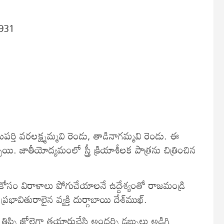
1931
ర్తి వరలక్ష్మమ్మవి రెండు, తాడినాగమ్మవి రెండు. ఈ
. జాతీయోద్యమంలో స్త్రీ క్రియాశీలక పాత్రను చిత్రించిన
కోసం విరాళాలు పోగుచేయాలనే ఉద్దేశ్యంతో రాజమండ్రి
తురాలైన వ్యక్తి దుర్గాబాయి దేశ్‌ముఖ్‌.
ిప్పి జోలెగా తయారుచేసి అందర్ని డబ్బులు అడిగి