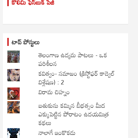
కొలిమి ఫేస్‌బుక్ పేజీ
c
h
టాప్ పోస్టులు
తెలంగాణ ఉద్యమ పాటలు - ఒక
పరిశీలన
కవిత్వం- సమాజం (క్రిస్టోఫర్ కాడ్వెల్
విశ్లేషణ) : 2
విరామ చిహ్నం
బతుకును కమ్మిన బీభత్సం మీద
ఎక్కుపెట్టిన పోరాటం ఉదయమిత్ర
కథలు
నాలాగే ఇంకొకడు