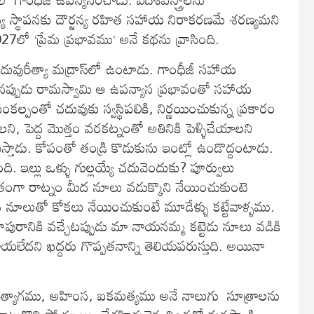
్జన్య స్థాపనకు దౌర్జన్య రహిత సహాయ నిరాకరణమే శరణ్యమని
1927లో ‘ప్రేమ ప్రభావము’ అనే కథను వ్రాసింది.
దువురీత్యా మద్రాస్‌లో ఉంటాడు. గాంధీజీ సహాయ
చినప్పుడు రామస్వామి ఆ ఉపన్యాస ప్రభావంతో సహాయ
్పంతో చదువుకు స్వస్థిపలికి, నిర్ణయించుకున్న ప్రకారం
ి, పెద్ద మొత్తం వరకట్నంతో అతినికి పెళ్ళిచేయాలని
ిస్తాడు. కోపంతో తండ్రి కొడుకును ఇంట్లో ఉండొద్దంటాడు.
తుంది. ఇల్లు ఒళ్ళు గుల్లయ్యే చదువెందుకు? పూర్వులు
ంగా రాట్నం మీద నూలు వడుక్కొని నేయించుకుంటె
న నూలుతో కోకలు నేయించుకుంటే మూడేళ్ళు కట్టేవాళ్ళము.
కాపురానికి వచ్చేటప్పుడు మా నాయనమ్మ కట్టెడు నూలు వడికి
 మాయలేదని ఖద్దరు గొప్పతనాన్ని తెలియపరుస్తుది. అయినా
ము, త్యాగము, అహింస, ఐకమత్యము అనే నాలుగు సూత్రాలను