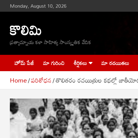
Skip
Monday, August 10, 2026
to
content
కొలిమి
ప్రత్యామ్నాయ కళా సాహిత్య సాంస్కృతిక వేదిక
హోమ్ పేజీ
మా గురించి
శీర్షికలు
మా రచయితలు
Home
ప‌రిశోధ‌న‌
తొలితరం రచయిత్రుల కథల్లో జాతీయో