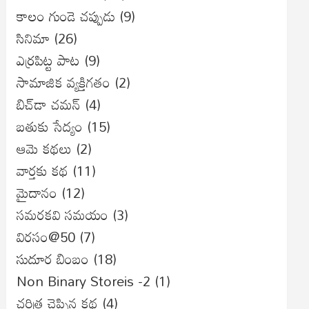
కాలం గుండె చప్పుడు
(9)
సినిమా
(26)
ఎర్రపిట్ట పాట
(9)
సామాజిక వ్యక్తిగతం
(2)
బిచ్‌డా చమన్
(4)
బతుకు సేద్యం
(15)
ఆమె కథలు
(2)
వార్తకు కథ
(11)
మైదానం
(12)
సమరకవి సమయం
(3)
విరసం@50
(7)
సుదూర బింబం
(18)
Non Binary Storeis -2
(1)
చరిత్ర చెప్పిన కథ
(4)