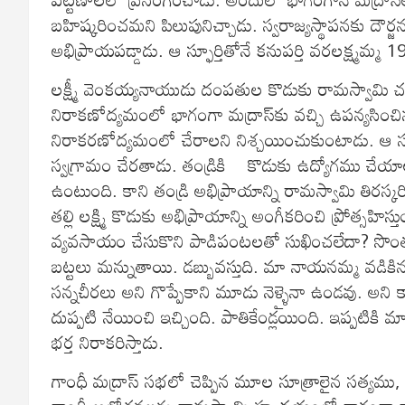
బహిష్కరించమని పిలుపునిచ్చాడు. స్వరాజ్యస్థాపనకు దౌర
అభిప్రాయపడ్డాడు. ఆ స్ఫూర్తితోనే కనుపర్తి వరలక్ష్మమ్మ 
లక్ష్మీ వెంకయ్యనాయుడు దంపతుల కొడుకు రామస్వామి చ
నిరాకణోద్యమంలో భాగంగా మద్రాస్‌కు వచ్చి ఉపన్యసిం
నిరాకరణోద్యమంలో చేరాలని నిశ్చయించుకుంటాడు. ఆ సంకల
స్వగ్రామం చేరతాడు. తండ్రికి కొడుకు ఉద్యోగము చేయాలన
ఉంటుంది. కాని తండ్రి అభిప్రాయాన్ని రామస్వామి తిరస్కర
తల్లి లక్ష్మి కొడుకు అభిప్రాయాన్ని అంగీకరించి ప్రోత్సహిస్
వ్యవసాయం చేసుకొని పాడిపంటలతో సుఖించలేదా? సొంత
బట్టలు మన్నుతాయి. డబ్బువస్తుది. మా నాయనమ్మ వడికి
సన్నచీరలు అని గొప్పేకాని మూడు నెళ్ళైనా ఉండవు. అని 
దుప్పటి నేయించి ఇచ్చింది. పాతికేండ్లయింది. ఇప్పటికి
భర్త నిరాకరిస్తాడు.
గాంధీ మద్రాస్‌ సభలో చెప్పిన మూల సూత్రాలైన సత్య