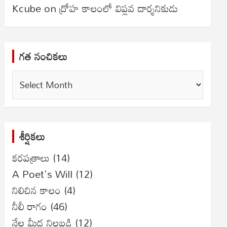
Kcube
on
ద్రోహ కాలంలో విప్లవ దార్శనికుడు
గత సంచికలు
గత
సంచికలు
శీర్షికలు
కరపత్రాలు
(14)
A Poet's Will
(12)
నిలిచిన కాలం
(4)
నీలీ రాగం
(46)
నేల మీద నిలబడి
(12)