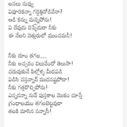
అసలు నువ్వు
ఏవూరికన్నా గడ్డెత్తినోడివేనా?
ఆడి కన్ను మన్నైపోను!
ఏ దేవుడు చెప్పేడురా నీకు
ఈ నేలని నెత్తురులో ముంచమనీ!
నీకు దూం తగల…
నీకు అచ్చరం విలువేందో తెలుసా!
చదువుకునే పిల్లోళ్ళ మీదపడి
ఏడిసి చస్తన్నావ్ ముదనష్టపోడా!
నీకు గత్తరొచ్చిపోను!
ఎన్నడన్నా నువ్ పుస్తకాల మొకం చూస్తే
గ్రంధాలయం తగలబెట్టవురా
తలకి మాసిన సన్నాసీ!