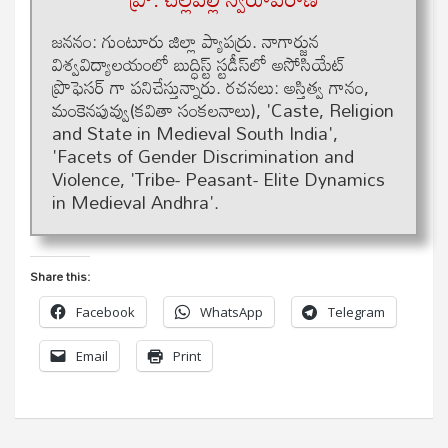
జ‌న‌నం: గుంటూరు జిల్లా ప్యాప‌ర్రు. నాగార్జున
విశ్వ‌విద్యాలయంలో బుద్ధిస్ట్ స్ట‌డీస్‌లో అసోసియేట్
ప్రొఫెస‌ర్ గా ప‌నిచేస్తున్నారు. ర‌చ‌న‌లు: అస్తిత్వ గానం,
మంకెనపువ్వు(క‌వితా సంక‌ల‌నాలు), 'Caste, Religion
and State in Medieval South India',
'Facets of Gender Discrimination and
Violence, 'Tribe- Peasant- Elite Dynamics
in Medieval Andhra'.
Share this:
Facebook
WhatsApp
Telegram
Email
Print