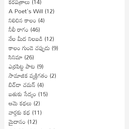
కరపత్రాలు
(14)
A Poet's Will
(12)
నిలిచిన కాలం
(4)
నీలీ రాగం
(46)
నేల మీద నిలబడి
(12)
కాలం గుండె చప్పుడు
(9)
సినిమా
(26)
ఎర్రపిట్ట పాట
(9)
సామాజిక వ్యక్తిగతం
(2)
బిచ్‌డా చమన్
(4)
బతుకు సేద్యం
(15)
ఆమె కథలు
(2)
వార్తకు కథ
(11)
మైదానం
(12)