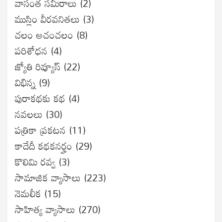
వాసంత సమీరాలు
(2)
ముస్లిం వీరవనితలు
(3)
చలం అచంచలం
(8)
ప‌రిశోధ‌న‌
(4)
జ్యోతి రివ్యూస్
(22)
విభిన్న
(9)
పురాకథకు కథ
(4)
నవలలు
(30)
పత్రికా ప్రకటన
(11)
కాదేదీ కథకనర్హం
(29)
కొలిమి రవ్వ
(3)
సామాజిక వ్యాసాలు
(223)
నెమలీక
(15)
సాహిత్య వ్యాసాలు
(270)