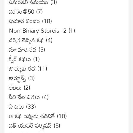
సమరకవి సమయం
(3)
విరసం@50
(7)
సుదూర బింబం
(18)
Non Binary Storeis -2
(1)
చరిత్ర చెప్పిన కథ
(4)
మా వూరి కథ
(5)
క్వీర్ కథలు
(1)
బొమ్మకు కథ
(11)
కార్టూన్స్
(3)
లేఖలు
(2)
నీలి నేల ఎతలు
(4)
పాటలు
(33)
ఆ కథ ఇప్పుడు చదివితే
(10)
విత్ యువర్ పర్మిషన్
(5)