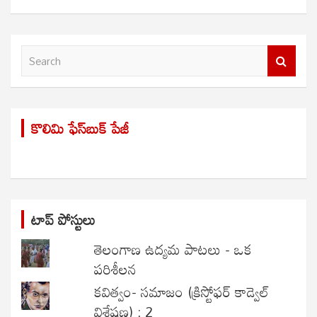
S
e
a
r
కొలిమి ఫేస్‌బుక్ పేజీ
c
h
టాప్ పోస్టులు
తెలంగాణ ఉద్యమ పాటలు - ఒక
పరిశీలన
కవిత్వం- సమాజం (క్రిస్టోఫర్ కాడ్వెల్
విశ్లేషణ) : 2