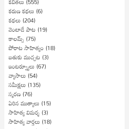
కవితలు
(555)
కరుణ కథలు
(6)
కథలు
(204)
వెంటాడే పాట
(19)
కాలమ్స్
(75)
పోరాట సాహిత్యం
(18)
బతుకు ముచ్చట
(3)
ఇంటర్వ్యూలు
(67)
వ్యాసాలు
(54)
సమీక్షలు
(135)
స్మరణ
(76)
ఏరిన ముత్యాలు
(15)
సాహిత్య విమర్శ
(3)
సాహిత్య వార్తలు
(18)