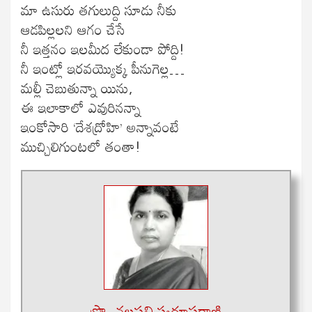
మా ఉసురు తగులుద్ది సూడు నీకు
ఆడపిల్లలని ఆగం చేసే
నీ ఇత్తనం ఇలమీద లేకుండా పోద్ది!
నీ ఇంట్లో ఇరవయ్యొక్క పీనుగెల్ల…
మల్లీ చెబుతున్నా యిను,
ఈ ఇలాకాలో ఎవురినన్నా
ఇంకోసారి ‘దేశద్రోహి’ అన్నావంటే
ముచ్చిలిగుంటలో తంతా!
ప్రొ. చల్లపల్లి స్వరూపరాణి