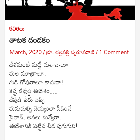
కవితలు
తాటక దండకం
March, 2020
ప్రొ. చల్లపల్లి స్వరూపరాణి
1 Comment
దేశమంటే మట్టీ మశానాలూ
మల మూత్రాలూ,
గుడి గోపురాలూ కాదురా!
కష్ట జీవుల్ది ఈదేశం…
దేవుడి పేరు చెప్పి
మనుషుల్ని దెయ్యంలా పీడించే
సైతాన్, అసలు నువ్వేరా,
ఈదేశానికి పట్టిన చీడ పుగుగువి!