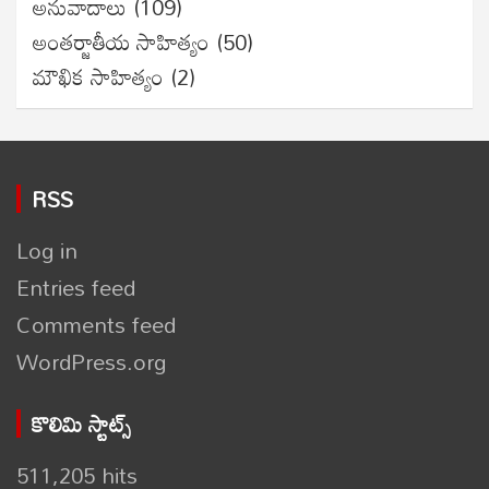
అనువాదాలు
(109)
అంతర్జాతీయ సాహిత్యం
(50)
మౌఖిక సాహిత్యం
(2)
RSS
Log in
Entries feed
Comments feed
WordPress.org
కొలిమి స్టాట్స్
511,205 hits