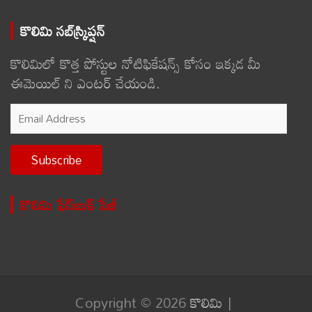
కొలిమి సబ్‌స్క్రిప్షన్
కొలిమిలో కొత్త పోస్టుల నోటిఫికేషన్స్ కోసం ఇక్కడ మీ
ఈమెయిల్ ని ఎంటర్ చేయండి.
Email
Address
Subscribe
కొలిమి ఫేస్‌బుక్ పేజీ
Copyright © 2026
కొలిమి