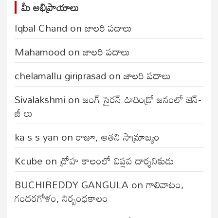
మీ అభిప్రాయాలు
Iqbal Chand
on
జాలరి పదాలు
Mahamood
on
జాలరి పదాలు
chelamallu giriprasad
on
జాలరి పదాలు
Sivalakshmi
on
జంగ్‌ సైరన్‌ ఊదిండ్రో జనంలో జెన్-
జీ లు
ka s s yan
on
రాజూ, అతని సామ్రాజ్యం
Kcube
on
ద్రోహ కాలంలో విప్లవ దార్శనికుడు
BUCHIREDDY GANGULA
on
గాలివాటం,
గందరగోళం, నిర్బంధకాలం