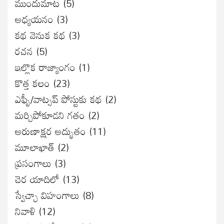
ముందుమాట
(5)
అధ్యయనం
(3)
కథ వెనుక కథ
(3)
రచన
(5)
ఇల్లొక రాజ్యాంగం
(1)
కొత్త కలం
(23)
ఎఫ్బీ/వాట్సప్ పోస్టుకు కథ
(2)
మర్చిపోకూడని గతం
(2)
అరుణాక్షర అద్భుతం
(11)
మూలాఖాత్
(2)
ప్రసంగాలు
(3)
చెర యాదిలో
(13)
స్వేచ్ఛా విహంగాలు
(8)
నివాళి
(12)