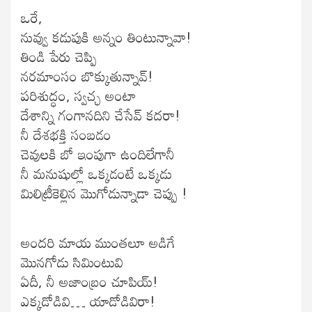
ఒరే,
నువ్వు కడుపుకి అన్నం తింటున్నావా!
తిండి పేరు చెప్పి
నరమాంసం బొక్కుతున్నావ్!
పరిశుద్ధం, స్వచ్ఛ అంటా
దేశాన్ని గంగానదిని చేసేవ్ కదరా!
నీ దేశభక్తి సంబడం
చెవులకి బో ఇంపుగా ఉందిలేగానీ
నీ మనుషుల్లో ఒక్కడంటే ఒక్కడు
మిలిట్రీకెల్లిన మొగోడున్నాడా చెప్పు !
అందరి మాయ ముంతలూ అడిగే
మొనగోడు సిమింటువి
ఏదీ, నీ అజాంబ్రం చూపియ్!
ఎక్కడోడివి… యాడోడివిరా!