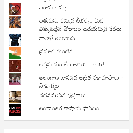
విరామ చిహ్నం
బతుకును కమ్మిన బీభత్సం మీద
ఎక్కుపెట్టిన పోరాటం ఉదయమిత్ర కథలు
నాలాగే ఇంకొకడు
ప్రమాద ఘంటిక
అస్తమయం లేని ఉదయం ఆమె!
తెలంగాణ జానపద ఆశ్రిత కళారూపాలు -
సాహిత్యం
చదవవలసిన పుస్తకాలు
ఖండాంతర కాషాయ ఫాసిజం