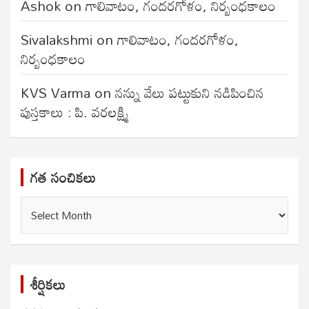
Ashok
on
గాలివాటం, గందరగోళం, నిర్బంధకాలం
Sivalakshmi
on
గాలివాటం, గందరగోళం,
నిర్బంధకాలం
KVS Varma
on
నన్ను వేలు పట్టుకుని నడిపించిన
పుస్తకాలు : పి. వరలక్ష్మి
గత సంచికలు
గత
సంచికలు
శీర్షికలు