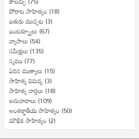
కాలమ్స్
(75)
పోరాట సాహిత్యం
(18)
బతుకు ముచ్చట
(3)
ఇంటర్వ్యూలు
(67)
వ్యాసాలు
(54)
సమీక్షలు
(135)
స్మరణ
(77)
ఏరిన ముత్యాలు
(15)
సాహిత్య విమర్శ
(3)
సాహిత్య వార్తలు
(18)
అనువాదాలు
(109)
అంతర్జాతీయ సాహిత్యం
(50)
మౌఖిక సాహిత్యం
(2)