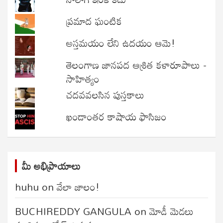
ప్రమాద ఘంటిక
అస్తమయం లేని ఉదయం ఆమె!
తెలంగాణ జానపద ఆశ్రిత కళారూపాలు -
సాహిత్యం
చదవవలసిన పుస్తకాలు
ఖండాంతర కాషాయ ఫాసిజం
మీ అభిప్రాయాలు
huhu
on
వేలా జాలం!
BUCHIREDDY GANGULA
on
మోడీ మెడలు