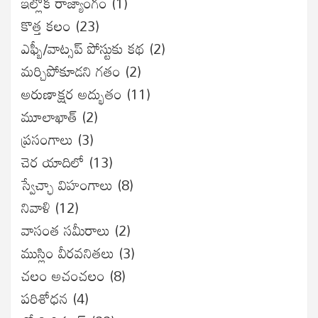
ఇల్లొక రాజ్యాంగం
(1)
కొత్త కలం
(23)
ఎఫ్బీ/వాట్సప్ పోస్టుకు కథ
(2)
మర్చిపోకూడని గతం
(2)
అరుణాక్షర అద్భుతం
(11)
మూలాఖాత్
(2)
ప్రసంగాలు
(3)
చెర యాదిలో
(13)
స్వేచ్ఛా విహంగాలు
(8)
నివాళి
(12)
వాసంత సమీరాలు
(2)
ముస్లిం వీరవనితలు
(3)
చలం అచంచలం
(8)
ప‌రిశోధ‌న‌
(4)