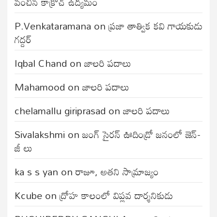
వంచిన కాక్రోచ్ ఉద్యమం
P.Venkataramana
on
ప్రజా తాత్విక కవి గాయకుడు
గద్దర్
Iqbal Chand
on
జాలరి పదాలు
Mahamood
on
జాలరి పదాలు
chelamallu giriprasad
on
జాలరి పదాలు
Sivalakshmi
on
జంగ్‌ సైరన్‌ ఊదిండ్రో జనంలో జెన్-
జీ లు
ka s s yan
on
రాజూ, అతని సామ్రాజ్యం
Kcube
on
ద్రోహ కాలంలో విప్లవ దార్శనికుడు