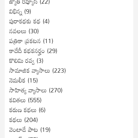
జ్యోతి రివ్యూస్
(22)
విభిన్న
(9)
పురాకథకు కథ
(4)
నవలలు
(30)
పత్రికా ప్రకటన
(11)
కాదేదీ కథకనర్హం
(29)
కొలిమి రవ్వ
(3)
సామాజిక వ్యాసాలు
(223)
నెమలీక
(15)
సాహిత్య వ్యాసాలు
(270)
కవితలు
(555)
కరుణ కథలు
(6)
కథలు
(204)
వెంటాడే పాట
(19)