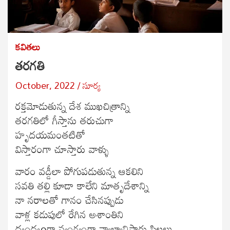
కవితలు
తరగతి
October, 2022
సూర్య
రక్తమోడుతున్న దేశ ముఖచిత్రాన్ని
తరగతిలో గీస్తాను తరుచుగా
హృదయమంతటితో
విస్తారంగా చూస్తారు వాళ్ళు
వారం వడ్డీలా పోగుపడుతున్న ఆకలిని
సవతి తల్లి కూడా కాలేని మాతృదేశాన్ని
నా నరాలతో గానం చేసినప్పుడు
వాళ్ల కడుపులో రేగిన అశాంతిని
ద్వంద్వoగా వ్యంగ్యంగా వ్యాఖ్యానిస్తారు పిల్లలు