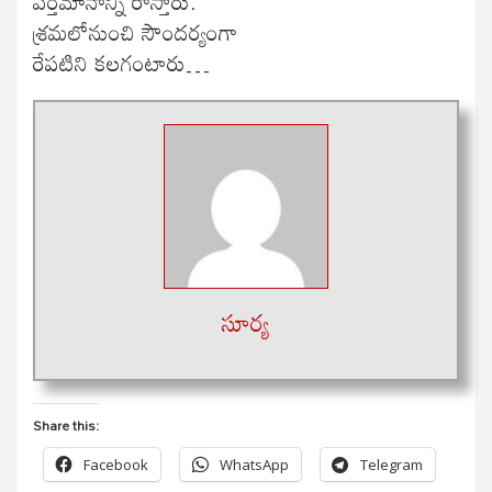
వర్తమానాన్ని రాస్తారు.
శ్రమలోనుంచి సౌందర్యంగా
రేపటిని కలగంటారు…
సూర్య
Share this:
Facebook
WhatsApp
Telegram