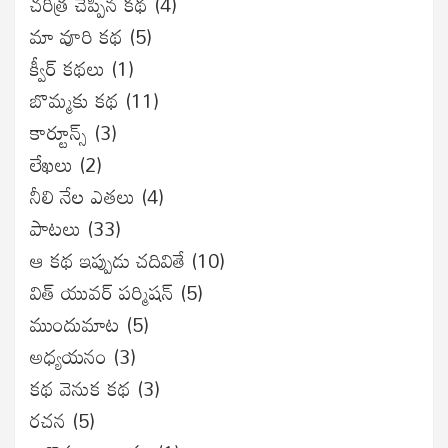
చరిత్ర చెప్పిన కథ
(4)
మా వూరి కథ
(5)
క్వీర్ కథలు
(1)
బొమ్మకు కథ
(11)
కార్టూన్స్
(3)
లేఖలు
(2)
నీలి నేల ఎతలు
(4)
పాటలు
(33)
ఆ కథ ఇప్పుడు చదివితే
(10)
విత్ యువర్ పర్మిషన్
(5)
ముందుమాట
(5)
అధ్యయనం
(3)
కథ వెనుక కథ
(3)
రచన
(5)