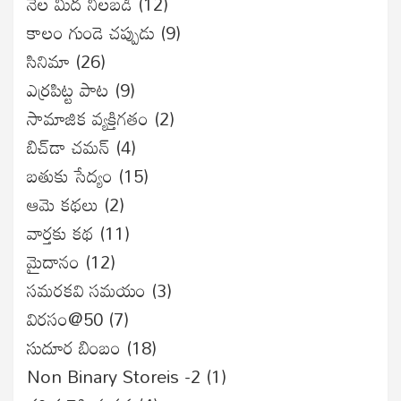
నేల మీద నిలబడి
(12)
కాలం గుండె చప్పుడు
(9)
సినిమా
(26)
ఎర్రపిట్ట పాట
(9)
సామాజిక వ్యక్తిగతం
(2)
బిచ్‌డా చమన్
(4)
బతుకు సేద్యం
(15)
ఆమె కథలు
(2)
వార్తకు కథ
(11)
మైదానం
(12)
సమరకవి సమయం
(3)
విరసం@50
(7)
సుదూర బింబం
(18)
Non Binary Storeis -2
(1)