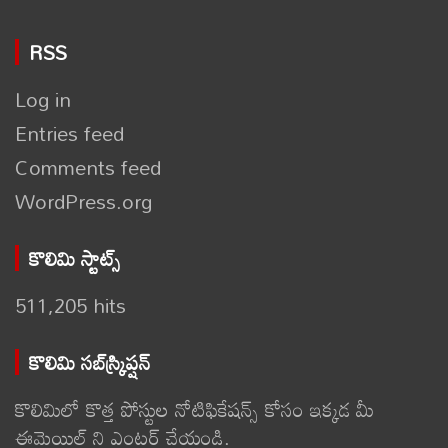
RSS
Log in
Entries feed
Comments feed
WordPress.org
కొలిమి స్టాట్స్
511,205 hits
కొలిమి సబ్‌స్క్రిప్షన్
కొలిమిలో కొత్త పోస్టుల నోటిఫికేషన్స్ కోసం ఇక్కడ మీ
ఈమెయిల్ ని ఎంటర్ చేయండి.