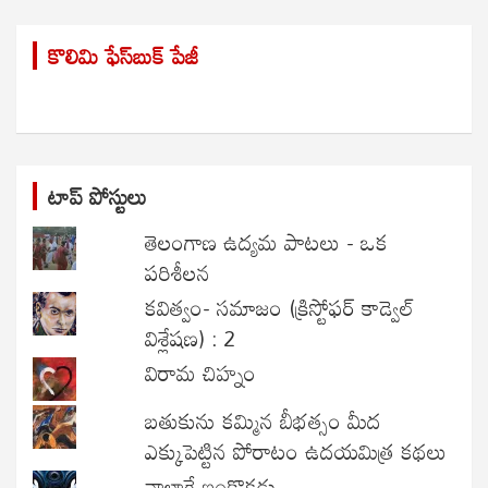
a
r
కొలిమి ఫేస్‌బుక్ పేజీ
c
h
టాప్ పోస్టులు
తెలంగాణ ఉద్యమ పాటలు - ఒక
పరిశీలన
కవిత్వం- సమాజం (క్రిస్టోఫర్ కాడ్వెల్
విశ్లేషణ) : 2
విరామ చిహ్నం
బతుకును కమ్మిన బీభత్సం మీద
ఎక్కుపెట్టిన పోరాటం ఉదయమిత్ర కథలు
నాలాగే ఇంకొకడు