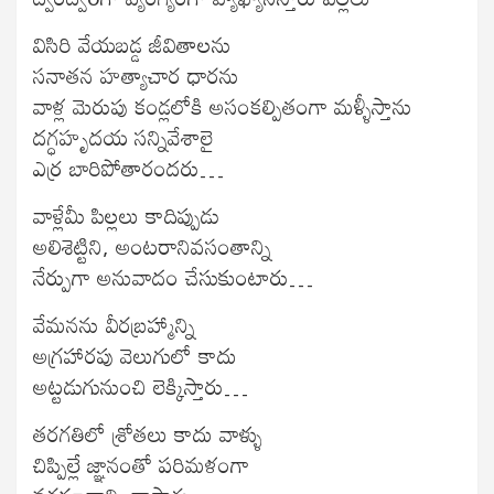
విసిరి వేయబడ్డ జీవితాలను
సనాతన హత్యాచార ధారను
వాళ్ల మెరుపు కండ్లలోకి అసంకల్పితంగా మళ్ళీస్తాను
దగ్ధహృదయ సన్నివేశాలై
ఎర్ర బారిపోతారందరు…
వాళ్లేమీ పిల్లలు కాదిప్పుడు
అలిశెట్టిని, అంటరానివసంతాన్ని
నేర్పుగా అనువాదం చేసుకుంటారు…
వేమనను వీరబ్రహ్మాన్ని
అగ్రహారపు వెలుగులో కాదు
అట్టడుగునుంచి లెక్కిస్తారు…
తరగతిలో శ్రోతలు కాదు వాళ్ళు
చిప్పిల్లే జ్ఞానంతో పరిమళంగా