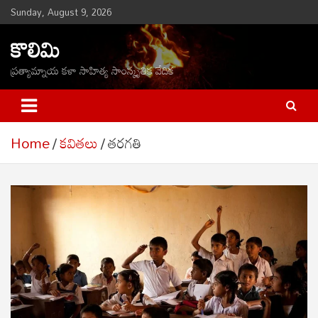
Skip
Sunday, August 9, 2026
to
కొలిమి
content
ప్రత్యామ్నాయ కళా సాహిత్య సాంస్కృతిక వేదిక
Home
కవితలు
తరగతి