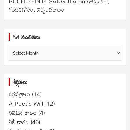
BUCHIREDDY GANGULA
on
గాలివాటం,
గందరగోళం, నిర్బంధకాలం
గత సంచికలు
గత
సంచికలు
శీర్షికలు
కరపత్రాలు
(14)
A Poet's Will
(12)
నిలిచిన కాలం
(4)
నీలీ రాగం
(46)